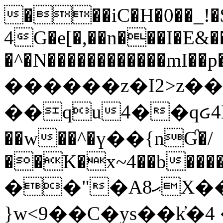
���iC�H�0��_!
4G�e[�,��n���I�E&��
�^�N������������mI��p�
������z�I2>z��
��qu4��qᏽ4H&A
��w��^�ү��{nƓ�/
��K�x~4��b�����
��"�Aޙ8X��M��K�D
}w<9��C�ys��k҆�޼� :���4�� 4�E0���oӮ�