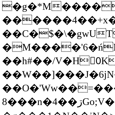
�g�*M����
������4��+x�
��C�$�\�gwUT
�M����'6�ń
��h#��/V�H0ٍK�7'�1�L�A�2
��W��]���J�6jN
��O�'Ww��=���
�8��n�4��ڗGo;V���y��4����n�7�v���Lu�/