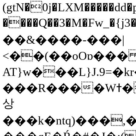
(gtN�0j�LXM�����dd
����Q��3�M�Fw_�{j3��]=����
��&����-���|
<��(��oOɒ���
AT}w���L}J.9=�
���R����Wߙ���o�O���ӯ��������?
상
���k�ntq)���,