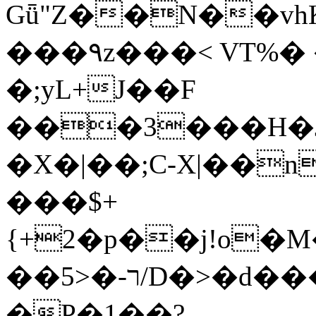
Gǖ"Z��N��v
���٩z���< VT%� �}z�XEu�<ं�Q!
�;yL+J��F
���3���H�J:~�
�X�|��;Ϲ-X|��n
���$+
{+2�p��j!o�
��ר-�<5/D�>�d�����1!u8JP�@TE�
�P�1��?