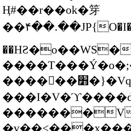
Ӊ#��r��ok�笌
��۴��.��JP{O�I
��ΗƧ�o��WS�
����T���Ý�o�;����������
������׻�}�Vq���j¯���P�.QwO�ｓ
���I�V�ϓ����d
�������V
�v��<���x���ۻ��a���R_�n���