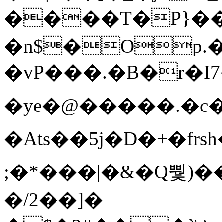
����T�Ρ}�
�n$�Op.
�vP���.�B�r�I7�gp~H
�ye�@��� ��.�c
�Ats��5j�D�+�fr
;�*���|�&�Q뿿)�
�/2��]�