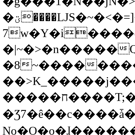
�g���1�N��jN�
�ؾ����ǇS�~�<�=]����^vz��{{��t�%
7w�Y�i����
�|~�>�n�����
�8~��������
��>K_�����j��
�����ח����T;�uU�w��oovW�N�\�v�̓��N��6xz��z^��s�;
�Ʒ7�ê��c����ǡ�Oo
No�O�o�ɺ����