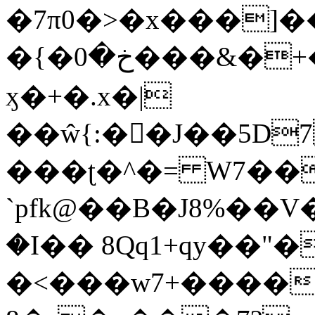
�7π0�>�x���]
�{�خ�0���&�+�zwYFEÙ4�~�_�̾�
ӽ�+�.x�|
��ŵ{:��J��5D7��
���ʈ�^�= W7��
`pfk@��B�J8%��V����\ߤ��/o��d��6b�@��J�tqw3�}>Y]������<�b��̌��{B���~v_v��fT`��88��
�I�� 8Qq1+qy��"�
�<���w󠒪7+�����X�n�F�a��M