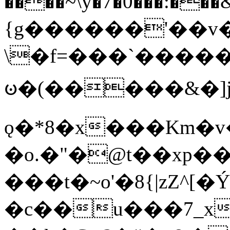
����~\y�7�0���:���&�_DN#�
{g������'��v�
\�f=���`�����
ꧽ�(�����&�]j
ǫ�*8�x���Km�v
�o.�"�@t��xp�
���t�~o'�8{|zZ^[�
�c��u���7_xg{���Q�n4���