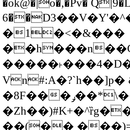
�ok@�|o�,�Pv� Q|9
6��D3��V�Y'�
�1�<�&���
��h���n��Cd
�����˫���4�D�
Vn#:A�?`h��]p�
�8F���ݛ��*\��U��S
�Zh��)#K+�^ȑg�
��(�� ���)=�