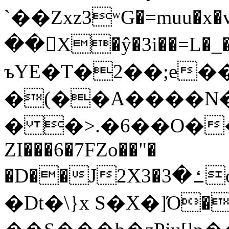
`��Zxz3ʷG�=muu�
��񛆻X�ŷ�3i��=L�
ъYE�T�2��;e�
�(��A����
� �>.�6��O��
ZI���6�7FZo��"�
�D��J2X3�ߑ�3o�|aak�q�@����]�K���w���r;�
�Dt�\}x S�X�]Ό�