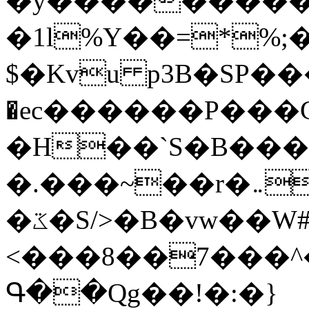
�y�����������
�1l%Y��=*%
$�Kvu p3B�SP�
�ec������P���G
�H��`S�B��
�.���~��r�޼�}�܅�mؕWu���K}
�ػ�S/>�B�vw��W#�I��*]\W��)Ħ�1��fC}
<���8��7���
Գ��Qg��!�:�}