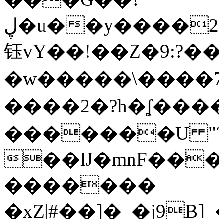
ڸ�u��y����2o�Gc���t!W���k+(���
钰vY��!��Z�9:?� �
�w�����\����7�
����2�?h�ʆ 
�������U "?
��lJ�mnF��
�������
�xZ|#��]�_�j9B