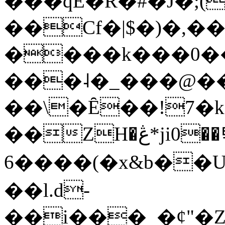
���qE�Ŕ�#�J�;(
��Cf�|$�)�,�
����k���0�
���˨�_���@��
��\�Ȇ��!7�k
��ZH�ڠ*ji0��탃
6����(�x&b��
��l.d-
��i���_�ȼ"�Z�����׋����\�\�w3�|W'�L8y<#�Y�HX�*b��.̏