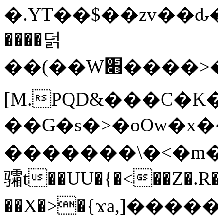
�.YT��$��zv��ԃ
����덝
��(��W׋����>��O>�d�%Y�@�@ڻ<�z{rc&׻��z�����AeK�^�����������˩t��=x~
[M.PQD&���C�K
��G�s�>�oOw�x�
�������\�<�m�PU�5�Ǉ*X�
骦t��UU�{�<��Z�.R�
��X�>�{ϫa,]�����