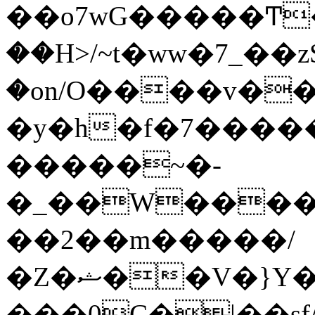
��o7wG�����Ͳ
��H>/~t�ww�7_��z
�on/O����v�
�y�h�f�7����
�����~�-
�_��W����;
��2��m�����/
�Z�ޝ��V�}Y�I�ծ�O�����S��]z��w��7�޷�����h���u��7w.ϻ���8X��ͮ�����W�dm�Jߜ��q/>?
���0C�|��sf