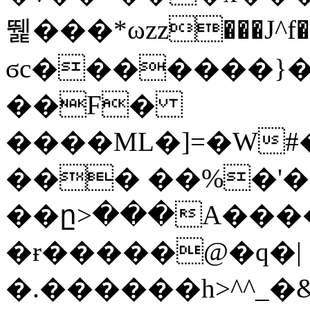
뛡���*ωzz���J^f�o
ϭc�������}��
�
�F�
����ML�]=�W#
��� ��%�'�
��ը>���A����
�ɍ�����@�q�|
�.������h>^^_�