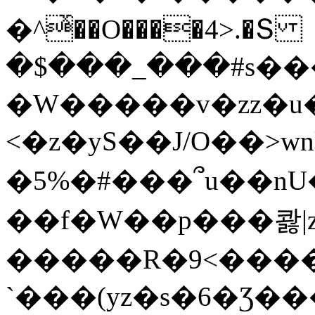
�^ͯ��O����4>.�Տ
�$���_���#s��
�W�����v�zz�u�
<�z�yS��J/O��>wn
�5%�#���՞u��nU
��f�W��p���콿|z
�����R�9<����
`���(yz�s�6�Ʒ�