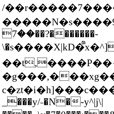
/��r�����7��
�����N�s����9�j
��7��?�������-
\�s����X|kD�᩺x
��t,����P��{
�g���,���xg�
c�zt�i�h]���c���
_���y/˗�N�-y^|j\|