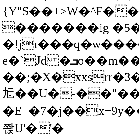
{Y"S��+>W�^F�
�������ig �5
�!jɪ���q�w��
e�`Jd �ܒo��m��1��d|
��;�X�xxsrr�
㝼��U�-��"��zȿ
�E_�7�j��x+9y�
쫝U'�'�