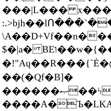
���|L��� x���b
:.>bjh��lՈ���`
\A��D+Vf��n��
$�|a� BEו��w�{���;���q�X��d%�������W� hU�(�1�Ū}9�S�F<��i�L3�;�
�!"Aų��R���{`
��(�Qf�B]�
������ޞ��ϟak��r��_39$�8�p���7�2�yIZ�R��x��/
����A�Ъ�LKA