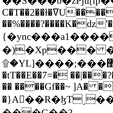
C�T��2��ɫ�ߜU����2�L�����m" �
��%����?����K�ǳ'�
{�ync���a1����
�)�Xp��� �
۩�YL]����;���׿�޽������+��k��o���O�Zt�6�[a��v_r;�b�f���==
�tT��E��7=� ��|���?
�� ����Gf��~ ]A� �
�}A��R�ɮT˼�
���G��?