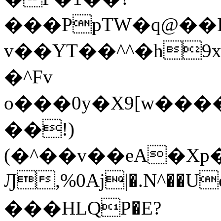
���PpTW�q@��
v��YT��^^�h9x
�^Fv
o���0y�X9[w��
��!)
(�^��v��eA�Xp�>0�+*���h����s�ײT)D$%�AQ�To�*�>W�^�=�.
Ԓ,%0Aj|�.N^��Uc
���HLQP�E?