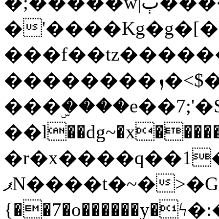
�;�����w|ٻ����<-
�'����Kg�g�[�k
���f��tz�����
��������ܙ�<$��������s���
���ۣ����e��7;'�Sc����ߋv
��l��dg~�x������G��6�{`�g���ݝ
�r�x����q��1
ޕN����t�~�>�G�{�Wރ�sl̞�@x_:�ˏ��՛��zU;wk�F�m�q}
{��7�o������y�