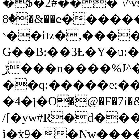
�$�2#���`\^vs
�8�&��e�������:�\���{��9�����g��f�r?
ˣ��iʇz�,���
G��B:��3Ƚ�Y�u:�
ڒ���n����%J^�}
��q;�����e;��
/[�yw#R�d���
i�x̀9��Nw����