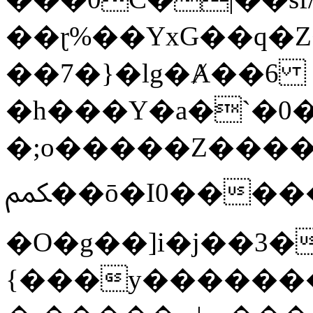
��ɽ%��YxG��q�
��7�}�lg�Ⱥ��6
�h���Y�a�`�0�
�;o�����Z������
ﶻ��ō�I0�����o�b�{L������3����2�O.z���/
�O�g��]i�j��3�u�̨S;�ܳ
{���y������