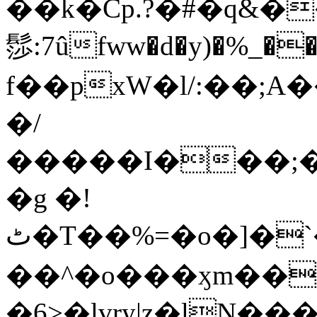
��k�Cp.?�#�q&�
髿:7ûfww�d�y)�%_�����>
f��pxW�l/:��;A
�/
�����I���;�
�g �!
ٹ�T��%=�o�]�`�8mxݽ������˳���0�n̾X'��3ǘ9����������I�&��G�������z>��]�%��/
��^�o���ӽm��ܑ�wOooOn���������
�6>�lvry|z�lN���