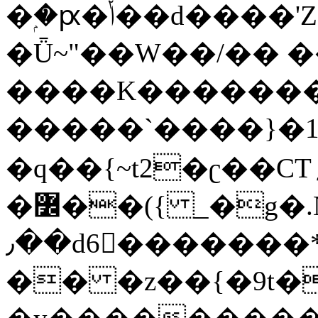
�ۭ�ԗ�ݳ��d����'Z����>!pQ}
�Ǖ~"��W��/�� ��
����K�������
�����`����}�1
�q��{~t2�ʗ��CT؍���������{�~}ur����u�}o����(�:�j���=����{�۝Vo�An��J^��������M\M�'{{l�i
�߼��({ _�g�.Nfӻg����f7z91o^��̤^�>��2�`�:|#dk�{>�>>&�tsw�Nwo�?
٫��d6򆧇�������*��[|^]oo���NW~zz>�X&�u�=K?
�� �z��{�9t�