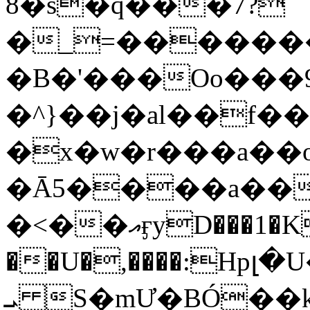
8�s�q���7?
�_=�����
�B�'���Oo���9
�^}��j�al��f
�x�w�r���a�
�Ā5����a��
�<��އӻyD���1�KS�w���!
��U�,����:Hpլ�U�K��_y4߼��O���
ܝ S�mƯ�BÓ�