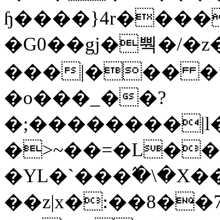
ɧ����}4r����
�G0��gj�뿩�/�z
���|��� �
�o���_��?
�;��������|
�>~��=�L��
�YL�`���߬�\�X�
��z|x�:��8�