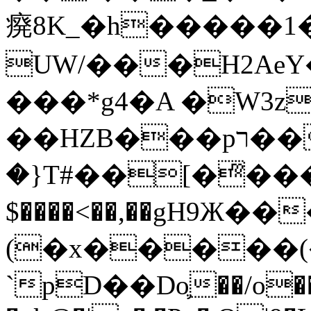
㾱8K_�h�����1
UW/���H2AeY�
���*g4�A �W3z
��HZB���pר��b�wO�N��{@H�m�F{���ۣ��?
�}T#��[�ͫ���
$����<��,��gH9Ж
(�x�����
`pD��Do֛��/o��