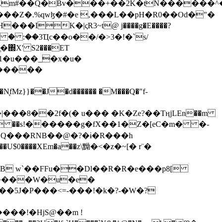
���Z�.%qwɮ�#�e ,���L��pH�R0��Od�"�
��/� � :��3Ҵc��o��/�>3�!�`s/
΍X' S2���ET
�Q���RNB��@�?�ɨ�R���h
X��U$0����XEm�a��z\黝�<�z�~[� r¨�
B w`��FFu��Dl��R�R�e���p8[
�����W�u�e�
���!�HjS@��m !