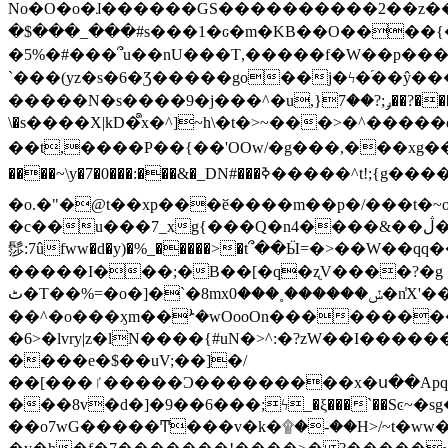
No�O�o�ɺ������GS����������2��z�����i��n�
�$���_���#s���1�ԍ�m�KΒ��O����{��Y
�5%�#���՞u��nU���T,��� ��f�W��p�
`���(yz�s�6�Ʒ�����go��j�ϟ�֜��ŷ���
�����N�s����9�j���^�u,}ݛ;?��7��?�������-
\�s����X|kD�᩺x�^]~h\�t�>~���>�^���
��t,����P��{��'OOw/�g���,���xg��-c�zt
����~\y�7�0���:���&�_DN#���ߢ�����^t!;{g������'��v�-\�f=���`�����ymn~����/ꧽ�(�����&�]j��/ǫ�*8�x���Km�v�m�I}
�o.�"�@t��xp���ӗ����m��p�/���t�~o'�
�c��u���7_xg{���Q�n4����&��ڷ�v�j�ۣ�xo�3��ƙ{��\�9���?:g�/��k�Cp.?�#�q&��m����=
髿:7ûfww�d�y)�%_�����>�t՞��Ӹ=�>��W��qq����ܞ����{K�y�8����2~��o� f��pxW�l/:��;A��:;}z��2Ly���
�����I���;�B��[�q�ʐV����?�g 
ٹ�T��%=�o�]�`�8mxݽ������˳���0�n̾X'��3ǘ9����������I�&��G�������z>��]�%��/
��^�o���ӽm��ܑ�wOooOn����������U3:ٹ>ߦ��8�.B#4���������O�g��~��<{�_��N���}y�
�6>�lvry|z�lN����{#uN�>^:�?zW��I��
����e�$��uV;��]�/
��[���ٵ�����Ͻ���������x�ս��Apq�����޻�V����O�cp����ٝy{����:�k�ןNݯOOCyx6���&���?���s���
���8v�d�]�9��6���;ϟ_�ξ���`��Sͼ~�sg��jgg�|���-
��o7wG�����Ͳ���v�k�۩�-��H>/~t�ww�