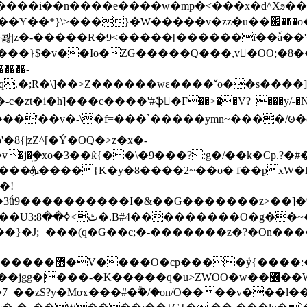
���e����w�mp�<���x�d^Xϧ����a�c��r�ۇ/�^
��*}\>���}�W�����v�zz�u��֌���o����
��콿|z�-�����R�9<�����[������ї��ٗa�
��}$�v��Io�ZG�����Q���,v�OO;�8��
��q.�;R�\]��>Z������wɛ����ˇo��s����
�i�h]���c����'#ֆ�F��>��V?_���y/˗�N�
8{|zZ^[�Ý�OQ�>z�x�-
�Y�ï'�/�/
�!
x�����l~R}
�����}�J;+���(q�G��c;�-�������z�?�On�
�K�����q�u>ZWOO�w��߼��W�a���p�����ޓ���_���r-
7_��zS?y�Moϫ���#�ۗ�/�on/O����v���l