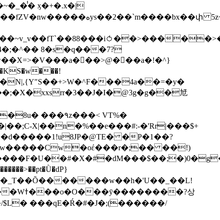
��bx��փ 5z~�>�y4N/
��X=>�V���a��ً�>@���a�!�^}
>�N|,{Y"S��+>W�^F���4a��=�y�
�٩z���< VT%�
��3���H�J:~�N����W�[q���2�tߟ�Ó��Qc~|�X�|��;Ϲ-X|��n�%��e���#:-�
'Rr|���$+
X9[w�����Cw�oέ���r�;�� ��!)
�����>��pt�Ǜ�dP}
���?상
/$L� ���qE�Ŕ�#�J�;(������/