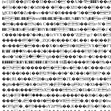
(w{1j0E��@i'��33��mO�`��AJ�ʸߜ���N��e;�vv�3R�5� [���cc�L"�g�r���Wz�.m#��Q�Bv���+��2K�tN������^�}y������Q�ۅUbB,���j�зb*��Q"�zӦc��Y�, B]!hI�KZ�T�5/
�ri�]�#�{\�5dM��ʿ��sy�3ZO�6����%�
냢CES�Ԟ�Zz��wv��%F�R����"5����i FJo߿E�I���J��K^D��iO�I�7<�䌔�l�\�W�H���IK�|ςR3~t@ j����g�E�
�t5��L��(�&wu9��z��2��od�R,%��VN7q�i�m
��ρ���%)�k C��$��(l3��4n+N'� 
��C�d�3o�s6��HY�c0��7��ܭt b���o�;i`�$R�N[z���h�K����-�]T�4�n�k�<ł@1�u���_�x�u�
C���J���ܮ�4�7{�1cVVX���"Z[I^gc? �0X�Ry��'�u��.̼�+��R��RnF$��/XHkDQ��*!"�����
�����#��_:ZQG�(�
j��/C�L��1 ��]��
�v������z��X�!n�Fd�H[l VX��F`R��M�oG�m�������ۼA��XXˮ~��^
�(\��`4�ۣ��Nƾ�k��2�[����pG���(�)
�ed�"td�٥��^(pb��l���7�c8=�U���\Q����wƜ�M�t�l��N��Z#��3E<���X@��|���8��2f�(� u��� �K�Zе?��TӊjLEn��m
�|�����(�Y�2��D���\E�S8/� וH䨺�B���9��u��/؆���5�<�ʾV#2ύ�)e��-�j�*A:�z'%�B��$��d{ڀ ��s!������g�fX��1�Z�[eC�m� �-
�%�J������ �w��A�C��t�n5@��
��l'��0��{��l2?�e�9�"�Z��1�b*�;�ІV:
��(:RL�b��Z[8̦�cg��0�2T,��4HϏ�+k��
�g#n��3�K�OnV)�j��cpK(^J�Xh��
�,���(���9xX���x2�Eù�GU3a
�Uj�\Fؒ�����ou�t��ss����P��J8�G�p� ��Ғ�a� �{?���r8oJI��ȋ
����,d���#�|��WR~�,�{��@�bw�
�Og�_�f���oY2ԁ*a��,K
���(io��x