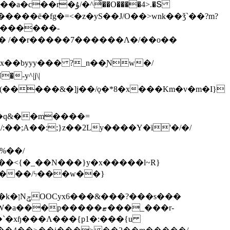
ͯ��O����4>.�Տ
�ё�fg�=<�z�yS��J/O��>wnk��ǯ`��?m?
�'������-
 /��r�����7������Λ�/��o��
]x��byyy��� ?_n��Ɲw�/
-y^|j\|
�����/ϟ���w��}
��`�xɧ���Λ���{p1�:���{u