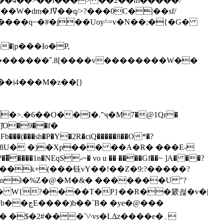
`��4��>��i���> ��2��m�����/
B����q~�#�j��Uoy^=v�N��;�{�G�
�>.�6��O��I�."ҷ�M7�@1Qr�
Fb���(���sh�P�Y�2R�ciQ�����8��O*�?
s����nl�%Z�@�M�&� �������U "?
�U� W{?����T�Ρ}��R��簌쇦�v�|
e�@���
]� �$�2#���`\^vs�LΔz����e�۔