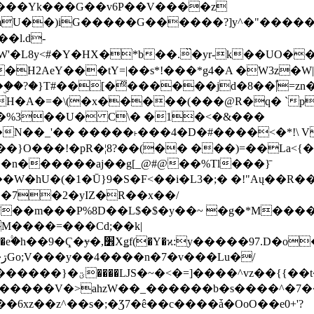
���Yk���G��v6P��V����z
�����G������?]y^�"�������ߠ���/��ZH�ڠ*ji0
�l.d-
H2AeY���tY=|��s*!���*g4�A �W3z�W|
�A�=�\(�x�����(���@R�q� `pD��Do֛�
�Y'�^�%3��U� C\� �1�<�&���
N��_'�� �����˫���4�D�#����<�*!\ Vn
��n������aj��g[_@#@��%Tl���}̄
7��m���P%8D��L$�$�y��~ �g�*M���
M����=���Cd;��k|
�Q�N���9�/��W��]���J�6jN�/
�i����q��=R����7_/
�����V�>ahzW��_������b�s����^�7�