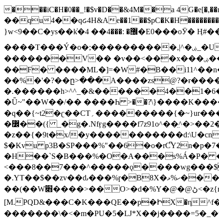
���iC�H�0��_!�$v�D��&4M��a 4G�e[�,��n���I�E&��f��-�^�
��qu4��qᏽ4H&Ae��1��$pC�K�H����������č@QX�
}w<9��C�ys��k҆�޼� :���4�� 4�E0���oӮ� Ӊ#��r��ok�笌��۴��.��JP{O�I�I�M��4�6Џ�3�ꦩ�l���W����/��ΗƧ�o��WS��<$�'�
����T���Ý�o�;����������,|^�ۻ_�U����B�ܭw����:�*|������׻�}�Vq���j¯���P�.QwO�ｓ���I�V�ϓ����d}
�������V�� �v��<���x���ۻ��a���R_�n���뛡���*ωzz���J^f�o�\>���yc-ϭc�������}��(����;/J��K�J�/
�
�F� ����ML�]=�W#�B��i11^��n
��%�'�?��ը>���A����zs@?�ɍ���
�.������h>^^_�&������4��1�6�bUo�o.�� 
�Ǖ~"��W��/�� ����Һ >��?ֿ\}����K�
�q��{~t2�ʗ��CT؍���������{�~}ur����u�}o����(�:�j���=����{�۝Vo�An��J^��������M\M�'{{l�i
�߼��({ _�g�.Nfӻg����f7z91o^��̤^�>��2�`�:|#dk�{>�>>&�tsw�Nwo�?٫��d6򆧇�������*��[|^]oo���NW~zz>�X&�u�=K?��
�z��{�9t�x/�y�����������d:\U�cn
$�Kvu p3B�SP���%"��6�o�rC͆Y2n�p
�H��`S�B���%�O�A���s%Á�P� �.���~��r�޼�}�܅�mؕWu���K}�ػ�S/>�B�vw�
<���8��7���^�����ǫ����wg���$
�.YT��$��zv��ԃ���%ɼ�B
8X�ހ%ޅ��������׏������en�KT��������/����덝
��(��W׋����>��O>�d�%Y�@�@ڻ<�z{rc&׻��z�����AeK�^�����������˩t��=x~
[M.PQD&���C�K���QE��p�ԻX�η^f���
�������\�<�m�PU�5�Ǉ*X��j����=5�_�w�����_�PO��{ޥ�V�ӗ�������� o�t⭟#��w7�p��6