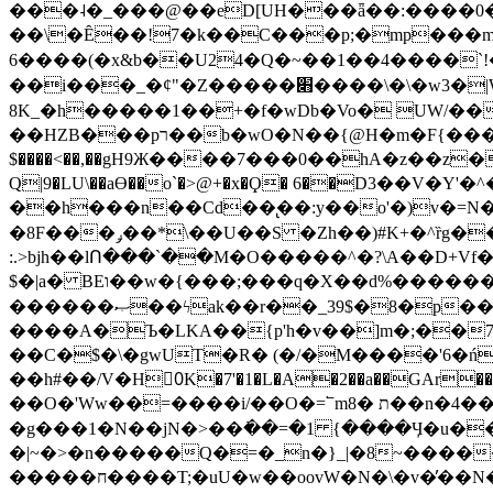
���˨�_���@��eD[UH���ǟ��:����0
��\�Ȇ��!7�k��C���p;�mp���mU��)iG
6����(�x&b��U24�Q�~��1��4����`!�
��i���_�ȼ"�Z�����׋����\�\�w3�|W'�L8y<#�Y�HX�*b��.̏�yr-k��UO����@����� `㾱
8K_�h�����1��+�f�wDb�Vo� UW/���
��HZB���pר��b�wO�N��{@H�m�F{���ۣ��?�}T#��[�ͫ������jd�8��֠|=zn��=�ϸV5n~:�q~?'�
$����<��,��gH9Ж����7���0��hA�z��z�H
Q|9�LU\��aƟ��o`�>@+�x�Ϙ� 6��D3��V
��h���n��Cd��̢��:y��o'�)v�=N�
�8F���ݛ��*\��U��S �Zh��)#K+�^ȑg���}O���!�pR�¦8?��(�� ���)=��La<{� ;^�{~�?���|L��� x���bB�7z;�h
:.>bjh��lՈ���`��M�O�����^�?\A��D+Vf
$�|a� BEו��w�{���;���q�X��d%�������W� hU�(�1�Ū}9�S�F<��i�L3�;� �!"Aų��R���{`Ė�@�X��WF�F�s��˼-��(�Qf�B]�
������ޞ��ϟak��r��_39$�8�p���7�2�yIZ�R��x��/
����A�Ъ�LKA��{p'h�v��]m�;��
��C�$�\�gwUT�R� (�/�M����'6�ń
��h#��/V�H0ٍK�7'�1�L�A�2��a��GAr���e۟�h��9�Ҁ�ɏ�,׾Xǥf(�Y�ϰ:y�����97.D�o
��O�'Ww��=����i/��O�=՟mת �8��n�4��ڗGo;V���y��4����n�7�v���Lu�/
�g���1�N��jN�>��߭��=�1 {����Ӌ�u�������}�ؾ����ǇS�~�<�=]����^vz��{{��t�% 7w�Y
�|~�>�n�����Q�=�_n�}
_|�8~����
�����ח����T;�uU�w��oovW�N�\�v�̓��N��6xz��z^��s�; �Ʒ7�ê��c����ǡ�OoO��e0+'?