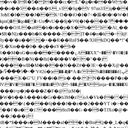
��o��5��4i��9._v3�Sg�V 97un33q��
���?
˞v��qmQ�/�qo�� �>Uu߲�vU��$j�Vͦ9[�f����7ް
���O3U�aH�h�s��p�X�%� b�Al_��ֲ�
]L�Xm���0�˒�q��nY�b�
�V0�{��N͉fMz}}��J�d������ �M���Q�"f-
�"�]��B�N(��8z[��l��V��"��)
�K�G"UͺFV��i�Jn� ��: ]N����P�z
�V�H��7�.#�l�z�Vi]
~$��.j�Xaxja~�!�2���
���i+p�)����Z�F�@\|zM�|
Y�W�b��A���k�Gr��h3M�z?oA�Vk�I� �
5����\{����6j���J��z��2���YT i�>
۾��$�TJXʛ�@���5J�P���<=-���!�k�?-�W�?
�;!���)!
KtB�*$���s�M����af��{�BmQ��_L�q�