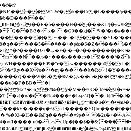
Ǌ^��~��W"hW�}rk��Cr�L����/p��
�ן�4�O�@�F�7i�&�6�īw�:o���X(�������~�~�y���_��=��rۏ7t��R�ΰ����H����
�&J /[�yw#
Q� �B\3�>x�_ �G0��gj�뿩�/�z�#�
�
�������|�>~��=�L���?�YL�`���߬
�w8�q��t���5��#��+�pʣ�6�Z����\�
j]m��N��ԉ�~���x���eo�1Z���/�Z
eWH����8��E09�"e�sw������a0�ci:�j
�X/e��mj�����[t�Rd{�Y�����Ϣ���7[�؏ܡ
���?}���W�L��֍Z�@z��m�]��b*�k[;�
|�z]�n/�d9�Ro4���^�Lӎ>^Ɋ��=kjfǔ�d
�P�����kV�-���q�^$cd �����YQIm����f
:� %�Xl-�H��赑Fq���p�=9p�`�2z�<�A
�wfI���� u0�˗a>vdUp�|��$�ؐ�&` ����