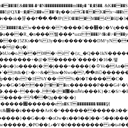
N������������mI��p� "�;�$��. &K����S�vק ������z�I2>z�� �tp��g�T
~:�j�ʡ|��w��^�ү��{nƓ�/��K�x~4��b�����r 1t
���}5ZKѕ��%i3y��n����'���DM^yN�
��@�q�|
08�>z`�{z;_�Q��1kN������\f; �ۭ�ԗ�ݳ��d����
���������+�@�?�����`����}�16�.뗗
p��{�e?�1l%Y��=*%;�l�T���� �C�
�7�w�G�5���]�� �ec������P���G4^�
�W#�I��*]\W��)Ħ�1��fC}
����=/Գ��Qg��!�:�}
��}��G�s�>�oOw�x��9��]��~5��i���>�
�骦t��UU�{�<��Z�.R����w77*jk8{|