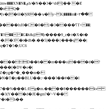
��3�^d4[�� �Ɇ
I�nQ�
�y~ K|����m�>٢��
��lxH�C�0�}�3����؟T+��|
�V�?i�� �G�۸&@뭭r����9_z�:t�X�t�
i��;�3�t�dh�.��5]���{���q ��|
�=���D��h� �m���o)���d�?
Z�yǥ�*�_���m�/
�N�T�y��BLU��;~���˥��#��l
��7��%���L:Eg�m.��̝��8������lkv
*�t�h��