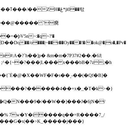
��탃
�/o���|~��r��Oy���!�/�ok@�|o�,�Pv�
#:A�?`h��]p� &m�m�7P
37#2��.�6J|
����?������4��+x�_�T�k>�}
���G�x|��>K_�����j���}