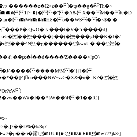
h�~
'~ �}��"�Aޙ8X��M��K�D
�n���^N�g������kwxU� ���
'Z����>!pQ}
VQr?cW
.]7��D%�b/8q?