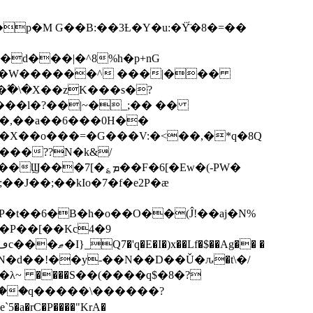
p�M G��B:��3Ƚ�Y�u:�Ÿ̈́�8�=��
R�d���|�^8%h�p+nG
�W������^ ���|���
�\�X��zK���s�ּ?
���l�?��|~�_;�� ��
k�X��o���=�G���V:�<��,�*q�8Q
���??N�k&/
��F�6[�Ew�(-PW�
�J��;��kIo�7�f�e2P�ӕ
��P��[��Kc4�9
��N�d��!��y-��N��D��Ǔ�ԉ�t\�/
�λ~ ����S��(����q$�8�?
��q�����\������?