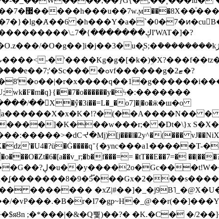
~�-�_��W����;��}G{�,��˳���lu�
�7�}�lg�Ⱥ��6 �h���Y�a�`�0�7�ͷ�cu
����\߸7�{�������ڮI'WAT�]�?
���/��񛆻X�ŷ�3i��=L�_�o7]�|�o�ӝ�ш�o
a������X�x�K�!?�(��A����N�� � 
0��DE�����:�����>�dCᔵ�Mj)[j���l�2y^�(
��� vJ��NiX
��Z�9:?� ����?
�?h�ʆ �������8�9�5֟���Gx�2���
U�� ������� �xZ|#��]�_�j9B˥_�@X
r�I7�gp~H�_@��r(��]���Yb��ڃE����)b��`B� �y
)��$яȢn ;�*���|�&�Q뿿)��?� �K.�C� �/2��