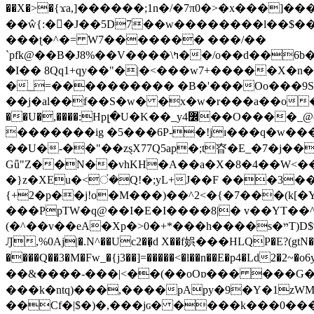
��X�>�{ϫa,]������;1n�/�7π0�>�x���]�����z����/�7?� �{�خ�0���
��ŵ{:��J��5D7��w��������l��$����^������e$
���ʈ�^�= W7������� ���/��
`pfk@��B�J8%��V����\ߤ��/o��d��6b�@��J�tqw3�}>Y]������<�b��̌��{B���~v_v��fT`��88���i⥀��>�����>�ޯ�'�����?
�I�� 8Qq1+qy��"�|�<���w󠒪7+�����X�n�F�a��M<�ح��]��g�����`�s��z�C�
�_=���������� �B�'���Oo���9S�z
��j�al��f��S�w� �x�w�r���a��o���W�1� �Ā5
�������ig �5���6P-�!jɪ���q�w�������z���9��� e�`Jd �ܒo�
��U�-��"��zȿX77Q5ap�;t昚�E_�7�j��
Gǖ"Z��N��vhKH�A��a�X�8�4��W<��7�
{+2�p��j!o�M���)��^2<�{�7���(k[�Y�JT�Z��@`h,�@�
���PpTW�q@��I�E�I����8|� v��YT��^
(�^��v��eA�Xp�>0�+*���h����s�ײT)D$%�AQ�To�*�>W�^�=�.�9�Ύ҇�z�l�E�����F�U��#�X�#�dM���$��;�)0�g�OH�����w�����ҋ��
Ԓ,%0Aj|�.N^��Uc2��̝d X��f娯���HLQP�E?(gtN
����Q��3�M�Fw_�{j3��]=�����<�l��n��E�p4�Ld2�2~�o6y��oy=$7�y�r�
��&����-���|<��(��oOɒ��� ���G�8Bl AT}w���
���k�ntq)���,����pApy�9�Y�1zWM
��Cf�|$�)�,���jɢ� ����k���0�