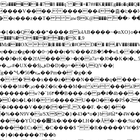
���-�7�8 ���q` ��+�7##�K�|��Eg��o�q��Q�˩mw���XN�N�یb/�N
p�e����V����,������4�즒�i;��
�T�  awՑK@���t ٚ��> ��[v�[�6I�ŅR��ݍ
�;���{�k�Q�;��*����:B k4AB����~�nXO}o���
���%�O/���0��y�K �,9
z���OX�(�:��/� c�#OD�� �I,�V��8��
b�r��cz�g�t�'�0~)���r�%'���ZBۡ�5��wL� �
��2fA����>�(�a7a=�J0��K�t�؂5q�T�5�;UC6
��|
�Pm��`�g�:�
>�<�+�˥\��x���z���N����q� ��
���[�DV�o�|
�����w?�`16۴��B���-d� թ�4�4b��-�
�2�Ú�b�L�H� t6����2U��O���PŚ�2
4����V��jf�[/�Ĕ,X��F. �c�ǰ ��
�%��N9V�a/
SX$2�}�43�*o�}bi#Ӹ*�4W
c8A����ECs�_�C����$ "�R�����VW�$
}�i�����??��b