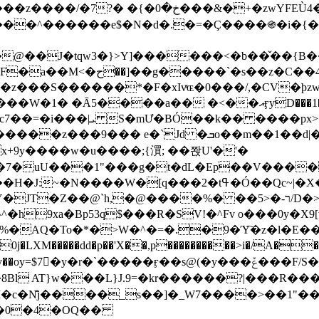
&�+�zwYFEÙ4�~�_�̾� ӽ�+�.x�|
�N�d�.�=�Ç����֍�i�{���fZV�nw�����ەys��2��`m��
�4�;�^�� 8�s�q���7?
���S������*�F�xIvͯɶ�0���/,�CV�ϸzw
����a�� �<��އӻyD���1�KS�w���!
��U�,����:Hpլ�U�K��_y4߼��O����_@c7��=�i���|ܝ S�mƯ�BÓ��k�� ����p
x
�m��1��d|��;�X�xxsrr�3��J�I�@3g�g��㝼
x+9y����w�u����;{㵋; ��쫝U'�'�
uU���1"���g�t�dL�Ep��V�����8u� ��
�}z�XEu�<ं�Q!�;yL+J��F �
���%� ��ר-�<5/D�>�d�����1!u8JP�@TE� �P�1��?
^�h9xa�Bp53q$���R�ЅV!�^Fv o���0y�
�0j�LXM�����dd�p��'X��,p����������>i�/A���
`�����ӻ��s@(�y���ݞ���F/S��_T��Õ�������w��h�'U��_��L!
L}J.9=�kr������?|���R����Wߙ���o�O���ӯ�����
�c�N̐j����_s��]�_W7����>��1"��
��0�4�OQ��