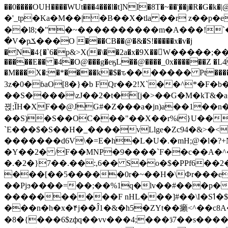
��0����OUH����WUt���4���l�t]NI�8T�~��'͙��j�R�G�k�|@a���
�'_tp�Ka�M��|�B��X�tla ��r z��
��l8;�"�~����������m�A���!`��e���z�
�V�pݎ���O ���CB��@�&�S!�����x�v�j
�N�4{�`6�p&>X(�\��2a�x�9X��򢧰W����
�����E�� �4�O@���g�eӄL��@����_0x������Z �
L4
�M���X�:�*����k�$�ԏ������� Pt����M
3z�0�ɓaO[8�}�b FQr��2!X`��^*�F�
��S����\zJ��2�t�۫[j�>��G�M�kT&�a��J�eK
뀑;ȈH�XF��@JG#�Z���a�jn)a��1��n��ݕ-#�UX��$jفD�D)�p=��ŲQ|V
��S)�S��OC���"��X��r%i}U��g��ᖓ�56�vܚ�
`E���$�S��H�_����vLlge�Zc94�&
�������d6V\�=E�h�L�U�.�mH;@�l�?+N���!#ڊ:�4o��Z�6c���M�m se ���a3
�Y��2� /F��MNP�9����`F��c��A�^�
�.�2�}7��.��:,6�� S�o�$�PPf6�
���[��5�����0r�~��H�\Фr���e�
��Pjϧ����=��;��%1q�lv��#���p�
����������F nHL���]#��\I�Sߗ�$����YǕQ��԰5k�/����LH�\�Ȃ�>��:%u'��3(Y���d�JΕ�gm?�'~V��
���n�h�x�۴j��Ĵ1�&�h5�ZYt��癩<^�� 
�8�{���6$zфq��vv���4;���ӟ7��s�����