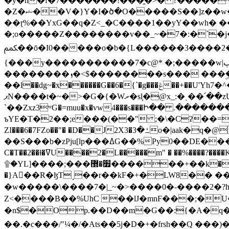
�y�h�f�7�������!���̯�>� ?�����
�Z�ޝ��V�}Y�I�ծ�O�����S��]z��w��7�޷�����h���u��7w.ϻ���8X��ͮ�����W�dm�Jߜ��q/>?���0C�|��sf/
��ɽ%��YxG��q�Z<_�C����1��yY��wh� �
�;o�����Z��������v��_~�7�:�`�j�����
ﶻ��ō�I0�����o�b�{L������3����2�O.z���/�O�g��]i�j��3�u�̨S;�ܳ��������kژ�|p���Io�P,
{���y�����������7�c@* �;�����w|ٻ����<-�'����Kg�g�[�k�)ܹ�X?���f��tz�������˝.8[����v��������W��
��������ܙ�<$��������s��� ���ۣ����e��7;'�Sc����ߋvf������g�2ޓ�?
��l��dg~�x������G��6�{`�g���ݝ��+��U'Yh7�^�8'�o��|�r�x����q��1�g������i����i4���M�z��[}
ޕN����t�~�>�G�{�Wރ�sl̞�@x_:�ˏ��՛��zU;wk�F�m�q}{��7�o������y�ϟ�:�������
`��Zxz3ʷG�=muu�x�vw4���s���Ի�� .�������
ъYE�T�2��;e���(��" ;�\�Cʔ��=
ZI���6�7FZo��"� �D��J2X3�ߑ�3o�|aak�q�@����]�K���w���r;� �Dt�\}x S�X�]Ό�9��f�
��S���b�zPju[lp���ߡG��%Py
C�T��2��ɫ�ߜU����2�L�����m" � ��%����?����K�ǳ'�U4�?ü�Ġ����q־{�ync���a1�����T-�8U� �)�Xp��� ��A�R� ���E-
۩�YL]����;���׿�޽������+��k��o���O�Zt�6�[a��v_r;�b�f���== �tT��E��7=� ��|���?��̅����1n�NEqS-~� vo u �� ����Gf��~ ]A� ��?
�}A��R�ɮT˼��r��kF�+�LW8�� ���G��?ڸ�u��y����2o�Gc���t!W���k+(���钰vY��!
�w�����\����7�|_~�>�� ��0 �-����2
Z<����B��%UhC ��lJ�mnF���;�
�n$�Op.��D��m�G��:{�A�q��/�vP���.�B�
��.�c���/"¼�/�Ats��5j�D�+�frsh��Q ���