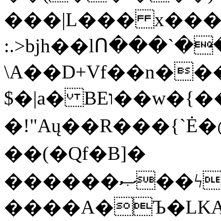
���|L��� x���b
:.>bjh��lՈ���`
\A��D+Vf��n��
$�|a� BEו��w�{���;���q�X��d%�������W� hU�(�1�Ū}9�S�F<��i�L3�;�
�!"Aų��R���{`
��(�Qf�B]�
������ޞ��ϟak��r��_39$�8�p���7�2�yIZ�R��x��/
����A�Ъ�LKA