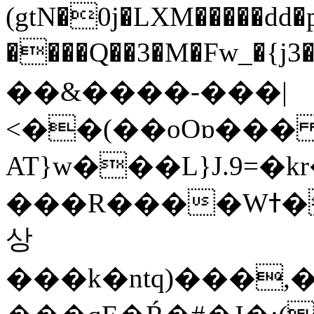
(gtN�0j�LXM�����dd
����Q��3�M�Fw_�{j3��]=����
��&����-���|
<��(��oOɒ���
AT}w���L}J.9=�
���R����Wߙ���o�O���ӯ��������?
상
���k�ntq)���,