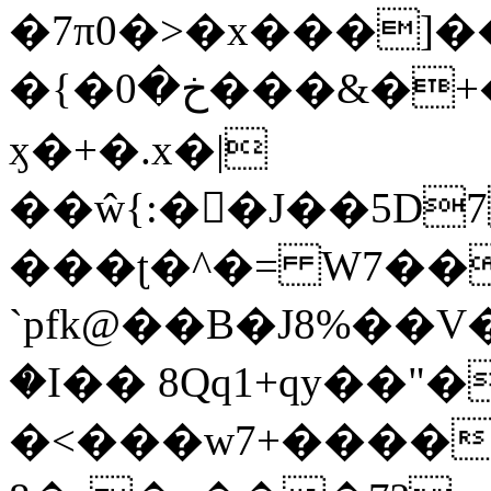
�7π0�>�x���]
�{�خ�0���&�+�zwYFEÙ4�~�_�̾�
ӽ�+�.x�|
��ŵ{:��J��5D7��
���ʈ�^�= W7��
`pfk@��B�J8%��V����\ߤ��/o��d��6b�@��J�tqw3�}>Y]������<�b��̌��{B���~v_v��fT`��88��
�I�� 8Qq1+qy��"�
�<���w󠒪7+�����X�n�F�a��M