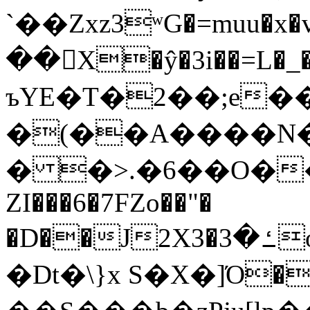
`��Zxz3ʷG�=muu�
��񛆻X�ŷ�3i��=L�
ъYE�T�2��;e�
�(��A����
� �>.�6��O��
ZI���6�7FZo��"�
�D��J2X3�ߑ�3o�|aak�q�@����]�K���w���r;�
�Dt�\}x S�X�]Ό�