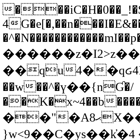
���iC�H�0��_!
4G�e[�,��n���I�E&��
�^�N������������mI��p�
������z�I2>z��
��qu4��qᏽ4H&A
��w��^�ү��{nƓ�/
��K�x~4��b�����
��"�Aޙ8X��M��K�D
}w<9��C�ys��k҆�޼� :���4�� 4�E0���oӮ�