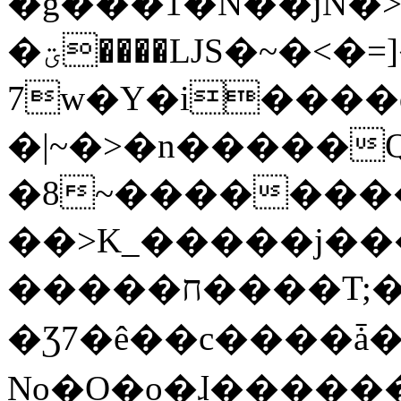
�g���1�N��jN�
�ؾ����ǇS�~�<�=]����^vz��{{��t�%
7w�Y�i����
�|~�>�n�����
�8~��������
��>K_�����j��
�����ח����T;�uU�w��oovW�N�\�v�̓��N��6xz��z^��s�;
�Ʒ7�ê��c����ǡ�Oo
No�O�o�ɺ����