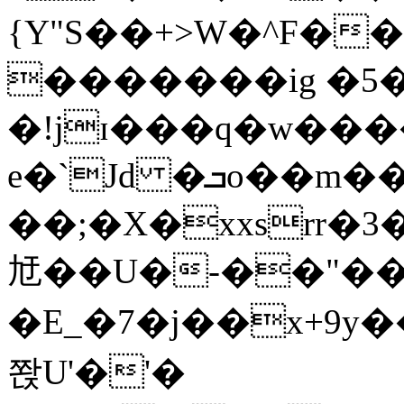
{Y"S��+>W�^F�
�������ig �5
�!jɪ���q�w��
e�`Jd �ܒo��m��1��d|
��;�X�xxsrr�
㝼��U�-��"��zȿ
�E_�7�j��x+9y�
쫝U'�'�