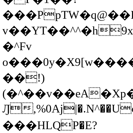
���PpTW�q@��
v��YT��^^�h9x
�^Fv
o���0y�X9[w��
��!)
(�^��v��eA�Xp�>0�+*���h����s�ײT)D$%�AQ�To�*�>W�^�=�.
Ԓ,%0Aj|�.N^��Uc
���HLQP�E?