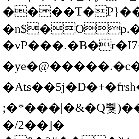
����T�Ρ}�
�n$�Op.
�vP���.�B�r�I7�gp~H
�ye�@��� ��.�c
�Ats��5j�D�+�fr
;�*���|�&�Q뿿)�
�/2��]�