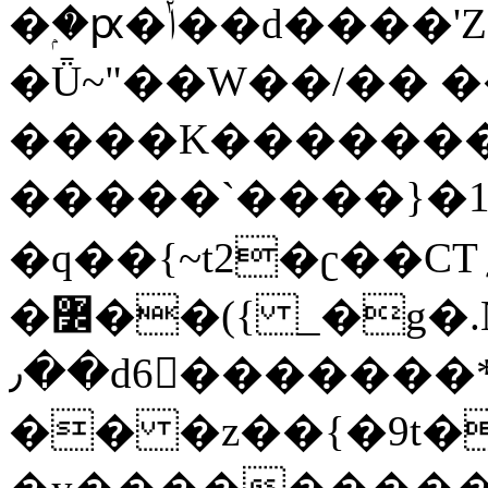
�ۭ�ԗ�ݳ��d����'Z����>!pQ}
�Ǖ~"��W��/�� ��
����K�������
�����`����}�1
�q��{~t2�ʗ��CT؍���������{�~}ur����u�}o����(�:�j���=����{�۝Vo�An��J^��������M\M�'{{l�i
�߼��({ _�g�.Nfӻg����f7z91o^��̤^�>��2�`�:|#dk�{>�>>&�tsw�Nwo�?
٫��d6򆧇�������*��[|^]oo���NW~zz>�X&�u�=K?
�� �z��{�9t�