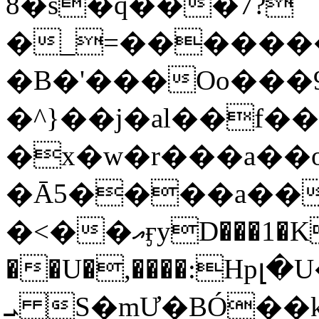
8�s�q���7?
�_=�����
�B�'���Oo���9
�^}��j�al��f
�x�w�r���a�
�Ā5����a��
�<��އӻyD���1�KS�w���!
��U�,����:Hpլ�U�K��_y4߼��O���
ܝ S�mƯ�BÓ�