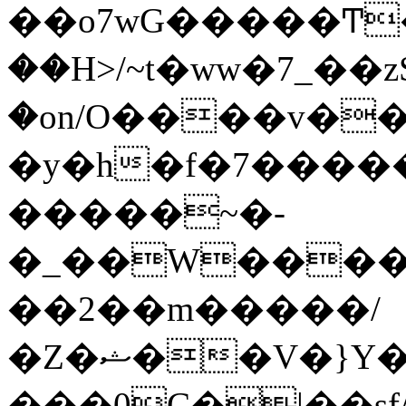
��o7wG�����Ͳ
��H>/~t�ww�7_��z
�on/O����v�
�y�h�f�7����
�����~�-
�_��W����;
��2��m�����/
�Z�ޝ��V�}Y�I�ծ�O�����S��]z��w��7�޷�����h���u��7w.ϻ���8X��ͮ�����W�dm�Jߜ��q/>?
���0C�|��sf