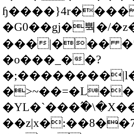
ɧ����}4r����
�G0��gj�뿩�/�z
���|��� �
�o���_��?
�;��������|
�>~��=�L��
�YL�`���߬�\�X�
��z|x�:��8�