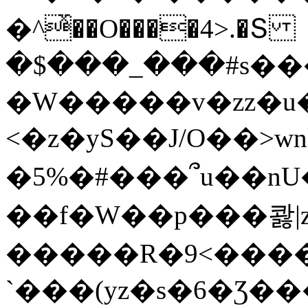
�^ͯ��O����4>.�Տ
�$���_���#s��
�W�����v�zz�u�
<�z�yS��J/O��>wn
�5%�#���՞u��nU
��f�W��p���콿|z
�����R�9<����
`���(yz�s�6�Ʒ�