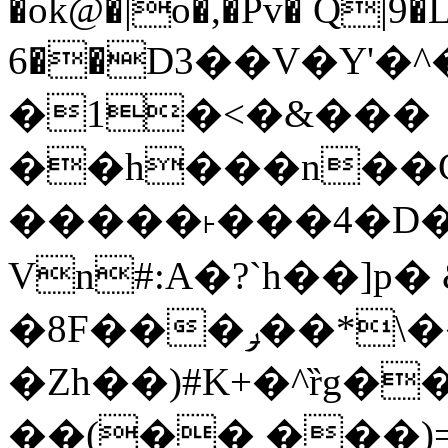
�ok@�|o�,�Pv� Q|9
6��D3��V�Y'�
�1�<�&���
��h���n��Cd
�����˫���4�D�
Vn#:A�?`h��]p�
�8F���ݛ��*\��U��S
�Zh��)#K+�^ȑg�
��(�� ���)=�