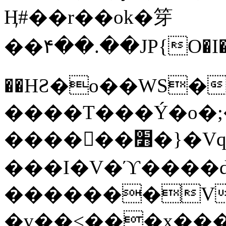
Ӊ#��r��ok�笌
��۴��.��JP{O�I
��ΗƧ�o��WS�
����T���Ý�o�;����������
������׻�}�Vq���j¯���P�.QwO�ｓ
���I�V�ϓ����d
�������V
�v��<���x���ۻ��a���R_�n���