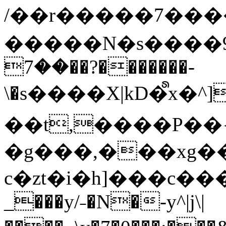
/��r�����7��
�����N�s����9�j
��7��?�������-
\�s����X|kD�᩺x
��t,����P��{
�g���,���xg�
c�zt�i�h]���c���
_���y/˗�N�-y^|j\|