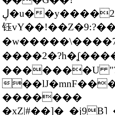
ڸ�u��y����2o�Gc���t!W���k+(���
钰vY��!��Z�9:?� �
�w�����\����7�
����2�?h�ʆ 
�������U "?
��lJ�mnF��
�������
�xZ|#��]�_�j9B