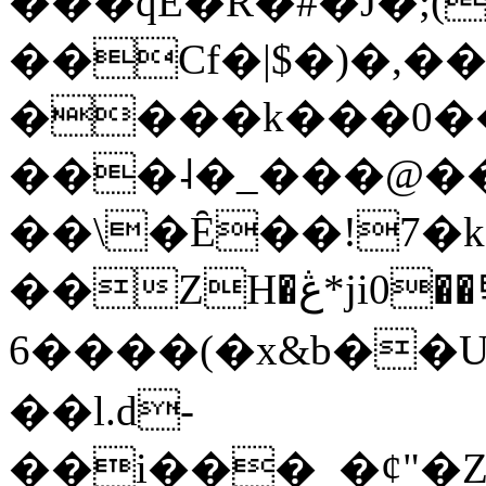
���qE�Ŕ�#�J�;(
��Cf�|$�)�,�
����k���0�
���˨�_���@��
��\�Ȇ��!7�k
��ZH�ڠ*ji0��탃
6����(�x&b��
��l.d-
��i���_�ȼ"�Z�����׋����\�\�w3�|W'�L8y<#�Y�HX�*b��.̏