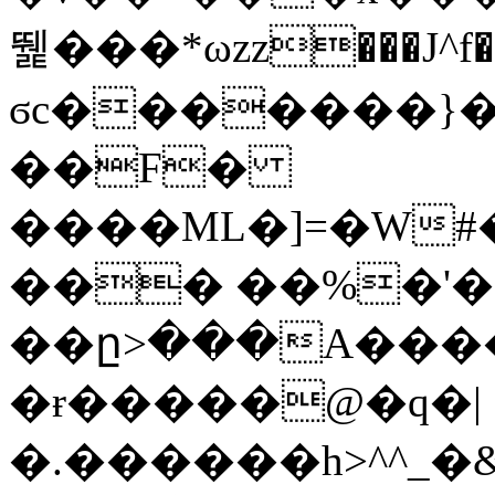
뛡���*ωzz���J^f�o
ϭc�������}��
�
�F�
����ML�]=�W#
��� ��%�'�
��ը>���A����
�ɍ�����@�q�|
�.������h>^^_�