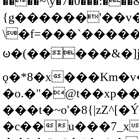
����~\y�7�0���:���&�_DN#�
{g������'��v�
\�f=���`�����
ꧽ�(�����&�]j
ǫ�*8�x���Km�v
�o.�"�@t��xp�
���t�~o'�8{|zZ^[�
�c��u���7_xg{���Q�n4���