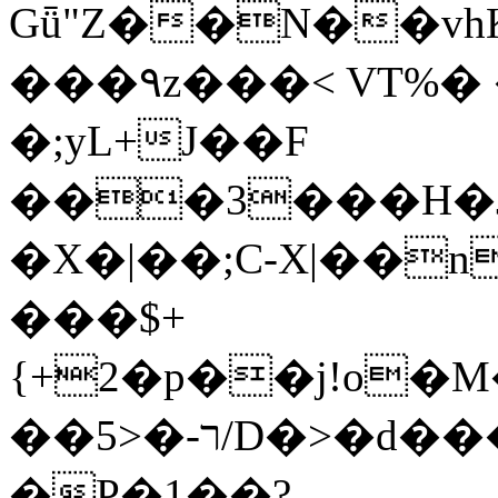
Gǖ"Z��N��v
���٩z���< VT%� �}z�XEu�<ं�Q!
�;yL+J��F
���3���H�J:~�
�X�|��;Ϲ-X|��n
���$+
{+2�p��j!o�
��ר-�<5/D�>�d�����1!u8JP�@TE�
�P�1��?