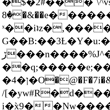
�$�2#���`\^vs
�8�&��e�������:�\���{��9�����g��f�r?
ˣ��iʇz�,���
G��B:��3Ƚ�Y�u:�
ڒ���n����%J^�}
��q;�����e;��
/[�yw#R�d���
i�x̀9��Nw����