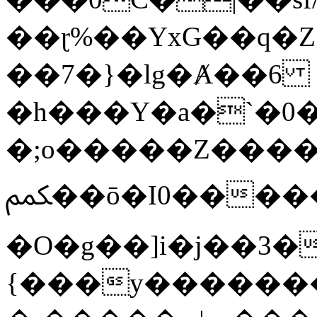
��ɽ%��YxG��q�
��7�}�lg�Ⱥ��6
�h���Y�a�`�0�
�;o�����Z������
ﶻ��ō�I0�����o�b�{L������3����2�O.z���/
�O�g��]i�j��3�u�̨S;�ܳ
{���y������