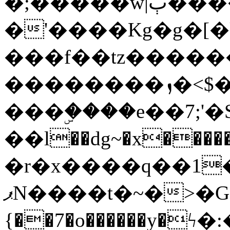
�;�����w|ٻ����<-
�'����Kg�g�[�k
���f��tz�����
��������ܙ�<$��������s���
���ۣ����e��7;'�Sc����ߋv
��l��dg~�x������G��6�{`�g���ݝ
�r�x����q��1
ޕN����t�~�>�G�{�Wރ�sl̞�@x_:�ˏ��՛��zU;wk�F�m�q}
{��7�o������y�