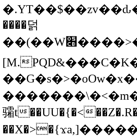
�.YT��$��zv��ԃ
����덝
��(��W׋����>��O>�d�%Y�@�@ڻ<�z{rc&׻��z�����AeK�^�����������˩t��=x~
[M.PQD&���C�K
��G�s�>�oOw�x�
�������\�<�m�PU�5�Ǉ*X�
骦t��UU�{�<��Z�.R�
��X�>�{ϫa,]�����