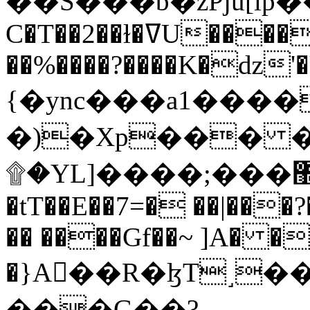
C�T��2��ɫ�ߜU����2�L�����m" �
��%����?����K�ǳ'�
{�ync���a1����
�)�Xp��� �
۩�YL]����;���׿�޽������+��k��o���O�Zt�6�[a��v_r;�b�f���==
�tT��E��7=� ��|���?
�� ����Gf��~ ]A� �
�}A��R�ɮT˼�
���G��?