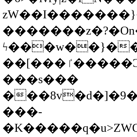
zW��I�������}�
�������z�?�O
ϟ���w��}��
��[���ٵ�����Ͻ���������x�ս��Apq�����޻�V����O�cp����ٝy{����:�k�ןNݯOOCyx6���&���?
���s���
���8v�d�]�9��6
���-
�K�����q�u>ZWOO�w��߼��W�a���p��