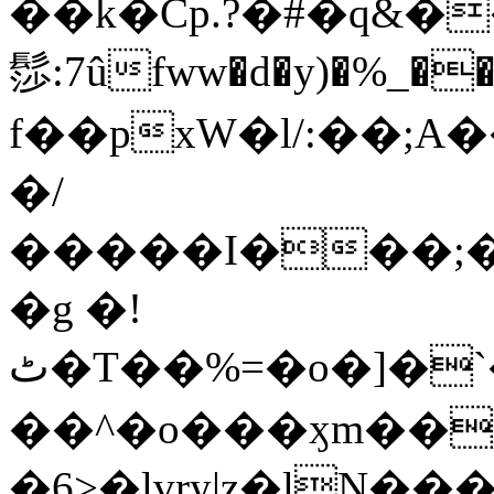
��k�Cp.?�#�q&�
髿:7ûfww�d�y)�%_�����>
f��pxW�l/:��;A
�/
�����I���;�
�g �!
ٹ�T��%=�o�]�`�8mxݽ������˳���0�n̾X'��3ǘ9����������I�&��G�������z>��]�%��/
��^�o���ӽm��ܑ�wOooOn���������
�6>�lvry|z�lN���