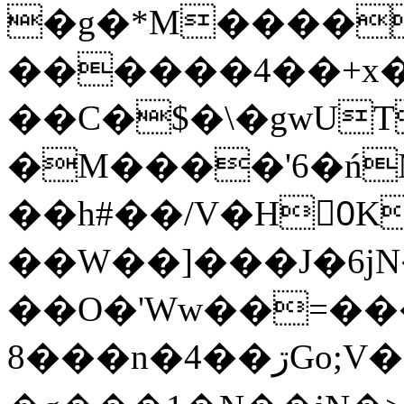
�g�*M����
������4��+x�
��C�$�\�gwUT
�M����'6�ń
��h#��/V�H0ٍK�7'�1�L�A�2
��W��]���J�6jN
��O�'Ww��=���
�8��n�4��ڗGo;V���y��4����n�7�v���Lu�/