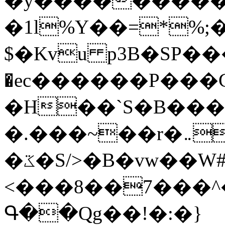
�y�����������
�1l%Y��=*%
$�Kvu p3B�SP�
�ec������P���G
�H��`S�B��
�.���~��r�޼�}�܅�mؕWu���K}
�ػ�S/>�B�vw��W#�I��*]\W��)Ħ�1��fC}
<���8��7���
Գ��Qg��!�:�}