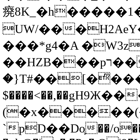
㾱8K_�h�����1
UW/���H2AeY�
���*g4�A �W3z
��HZB���pר��b�wO�N��{@H�m�F{���ۣ��?
�}T#��[�ͫ���
$����<��,��gH9Ж
(�x�����
`pD��Do֛��/o��