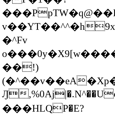
���PpTW�q@��
v��YT��^^�h9x
�^Fv
o���0y�X9[w��
��!)
(�^��v��eA�Xp�>0�+*���h����s�ײT)D$%�AQ�To�*�>W�^�=�.
Ԓ,%0Aj|�.N^��Uc
���HLQP�E?