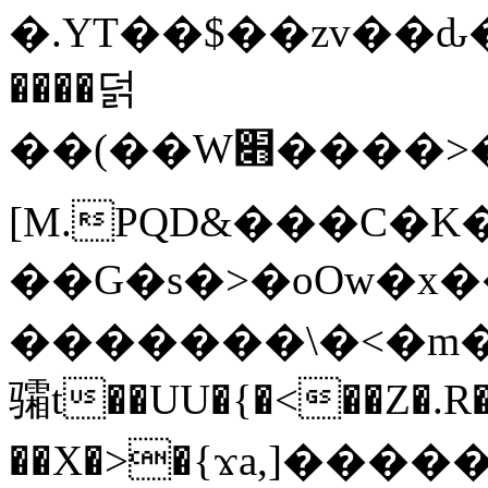
�.YT��$��zv��ԃ
����덝
��(��W׋����>��O>�d�%Y�@�@ڻ<�z{rc&׻��z�����AeK�^�����������˩t��=x~
[M.PQD&���C�K
��G�s�>�oOw�x�
�������\�<�m�PU�5�Ǉ*X�
骦t��UU�{�<��Z�.R�
��X�>�{ϫa,]�����