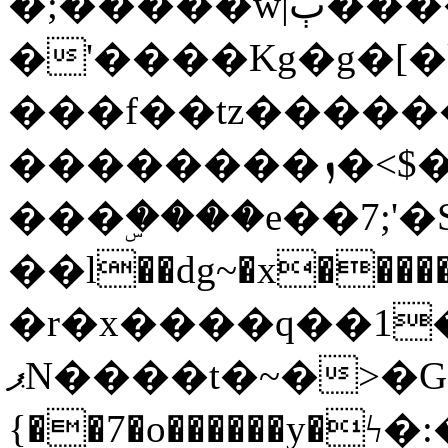
�;�����w|ٻ����<-
�'����Kg�g�[�k
���f��tz�����
��������ܙ�<$��������s���
���ۣ����e��7;'�Sc����ߋv
��l��dg~�x������G��6�{`�g���ݝ
�r�x����q��1
ޕN����t�~�>�G�{�Wރ�sl̞�@x_:�ˏ��՛��zU;wk�F�m�q}
{��7�o������y�