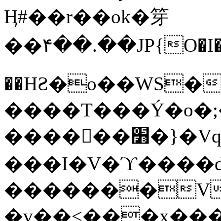
Ӊ#��r��ok�笌
��۴��.��JP{O�I
��ΗƧ�o��WS�
����T���Ý�o�;����������
������׻�}�Vq���j¯���P�.QwO�ｓ
���I�V�ϓ����d
�������V
�v��<���x���ۻ��a���R_�n���