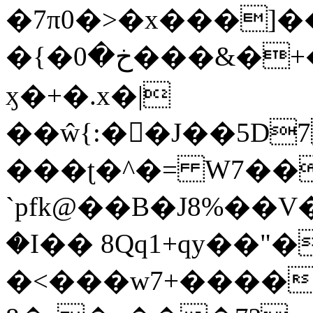
�7π0�>�x���]
�{�خ�0���&�+�zwYFEÙ4�~�_�̾�
ӽ�+�.x�|
��ŵ{:��J��5D7��
���ʈ�^�= W7��
`pfk@��B�J8%��V����\ߤ��/o��d��6b�@��J�tqw3�}>Y]������<�b��̌��{B���~v_v��fT`��88��
�I�� 8Qq1+qy��"�
�<���w󠒪7+�����X�n�F�a��M