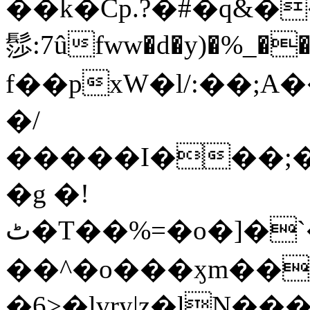
��k�Cp.?�#�q&�
髿:7ûfww�d�y)�%_�����>
f��pxW�l/:��;A
�/
�����I���;�
�g �!
ٹ�T��%=�o�]�`�8mxݽ������˳���0�n̾X'��3ǘ9����������I�&��G�������z>��]�%��/
��^�o���ӽm��ܑ�wOooOn���������
�6>�lvry|z�lN���