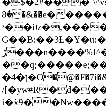
�$�2#���`\^vs
�8�&��e�������:�\���{��9�����g��f�r?
ˣ��iʇz�,���
G��B:��3Ƚ�Y�u:�
ڒ���n����%J^�}
��q;�����e;��
/[�yw#R�d���
i�x̀9��Nw����