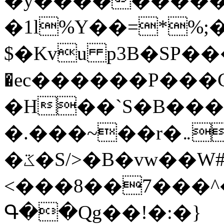
�y�����������
�1l%Y��=*%
$�Kvu p3B�SP�
�ec������P���G
�H��`S�B��
�.���~��r�޼�}�܅�mؕWu���K}
�ػ�S/>�B�vw��W#�I��*]\W��)Ħ�1��fC}
<���8��7���
Գ��Qg��!�:�}