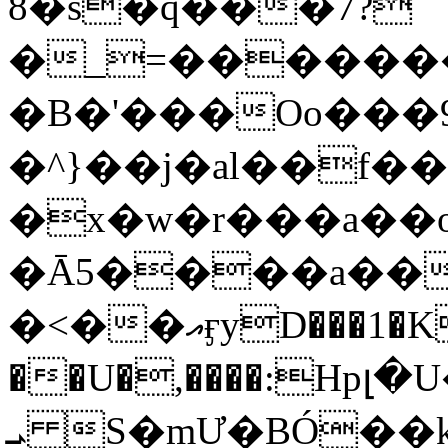
8�s�q���7?
�_=�����
�B�'���Oo���9
�^}��j�al��f
�x�w�r���a�
�Ā5����a��
�<��އӻyD���1�KS�w���!
��U�,����:Hpլ�U�K��_y4߼��O���
ܝ S�mƯ�BÓ�