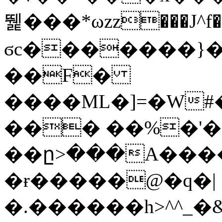
뛡���*ωzz���J^f�o
ϭc�������}��
�
�F�
����ML�]=�W#
��� ��%�'�
��ը>���A����
�ɍ�����@�q�|
�.������h>^^_�