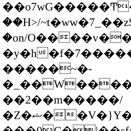
��o7wG�����Ͳ
��H>/~t�ww�7_��z
�on/O����v�
�y�h�f�7����
�����~�-
�_��W����;
��2��m�����/
�Z�ޝ��V�}Y�I�ծ�O�����S��]z��w��7�޷�����h���u��7w.ϻ���8X��ͮ�����W�dm�Jߜ��q/>?
���0C�|��sf