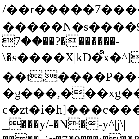
/��r�����7��
�����N�s����9�j
��7��?�������-
\�s����X|kD�᩺x
��t,����P��{
�g���,���xg�
c�zt�i�h]���c���
_���y/˗�N�-y^|j\|