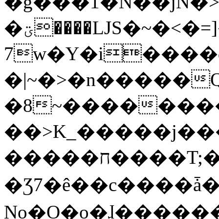
�g���1�N��jN�
�ؾ����ǇS�~�<�=]����^vz��{{��t�%
7w�Y�i����
�|~�>�n�����
�8~��������
��>K_�����j��
�����ח����T;�uU�w��oovW�N�\�v�̓��N��6xz��z^��s�;
�Ʒ7�ê��c����ǡ�Oo
No�O�o�ɺ����