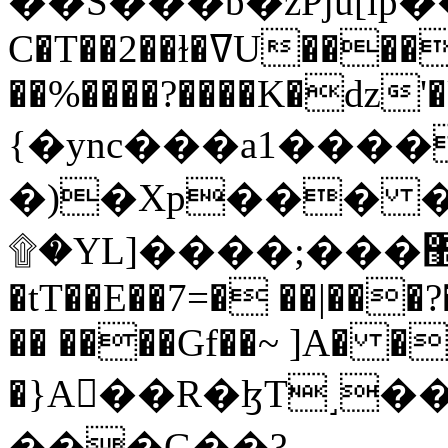
C�T��2��ɫ�ߜU����2�L�����m" �
��%����?����K�ǳ'�
{�ync���a1����
�)�Xp��� �
۩�YL]����;���׿�޽������+��k��o���O�Zt�6�[a��v_r;�b�f���==
�tT��E��7=� ��|���?
�� ����Gf��~ ]A� �
�}A��R�ɮT˼�
���G��?