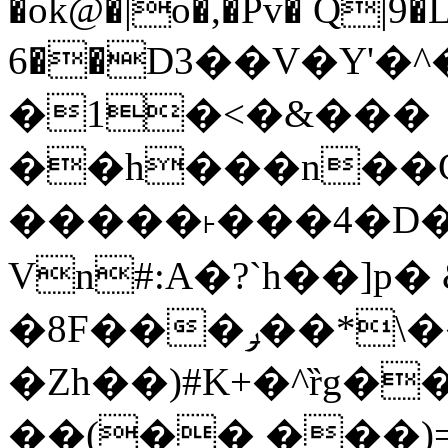
�ok@�|o�,�Pv� Q|9
6��D3��V�Y'�
�1�<�&���
��h���n��Cd
�����˫���4�D�
Vn#:A�?`h��]p�
�8F���ݛ��*\��U��S
�Zh��)#K+�^ȑg�
��(�� ���)=�