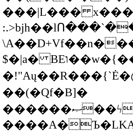
���|L��� x���b
:.>bjh��lՈ���`
\A��D+Vf��n��
$�|a� BEו��w�{���;���q�X��d%�������W� hU�(�1�Ū}9�S�F<��i�L3�;�
�!"Aų��R���{`
��(�Qf�B]�
������ޞ��ϟak��r��_39$�8�p���7�2�yIZ�R��x��/
����A�Ъ�LKA