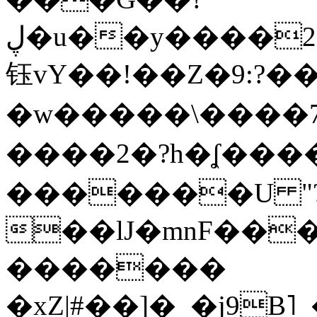
ڸ�u��y����2o�Gc���t!W���k+(���
钰vY��!��Z�9:?� �
�w�����\����7�
����2�?h�ʆ 
�������U "?
��lJ�mnF��
�������
�xZ|#��]�_�j9B