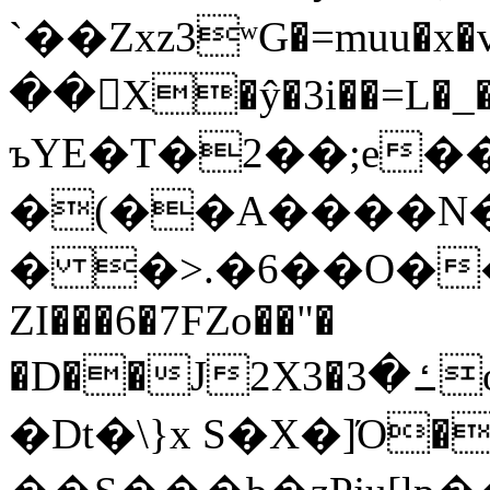
`��Zxz3ʷG�=muu�
��񛆻X�ŷ�3i��=L�
ъYE�T�2��;e�
�(��A����
� �>.�6��O��
ZI���6�7FZo��"�
�D��J2X3�ߑ�3o�|aak�q�@����]�K���w���r;�
�Dt�\}x S�X�]Ό�