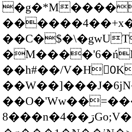
�g�*M����
������4��+x�
��C�$�\�gwUT
�M����'6�ń
��h#��/V�H0ٍK�7'�1�L�A�2
��W��]���J�6jN
��O�'Ww��=���
�8��n�4��ڗGo;V���y��4����n�7�v���Lu�/