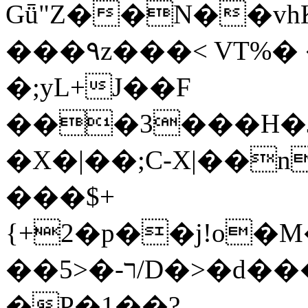
Gǖ"Z��N��v
���٩z���< VT%� �}z�XEu�<ं�Q!
�;yL+J��F
���3���H�J:~�
�X�|��;Ϲ-X|��n
���$+
{+2�p��j!o�
��ר-�<5/D�>�d�����1!u8JP�@TE�
�P�1��?