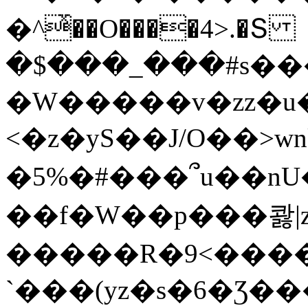
�^ͯ��O����4>.�Տ
�$���_���#s��
�W�����v�zz�u�
<�z�yS��J/O��>wn
�5%�#���՞u��nU
��f�W��p���콿|z
�����R�9<����
`���(yz�s�6�Ʒ�