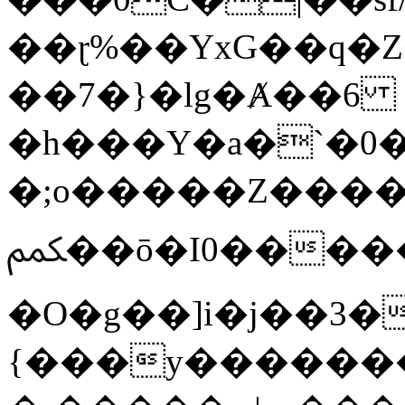
��ɽ%��YxG��q�
��7�}�lg�Ⱥ��6
�h���Y�a�`�0�
�;o�����Z������
ﶻ��ō�I0�����o�b�{L������3����2�O.z���/
�O�g��]i�j��3�u�̨S;�ܳ
{���y������