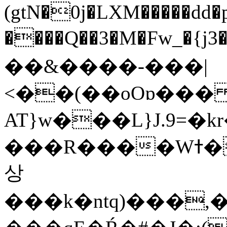
(gtN�0j�LXM�����dd
����Q��3�M�Fw_�{j3��]=����
��&����-���|
<��(��oOɒ���
AT}w���L}J.9=�
���R����Wߙ���o�O���ӯ��������?
상
���k�ntq)���,