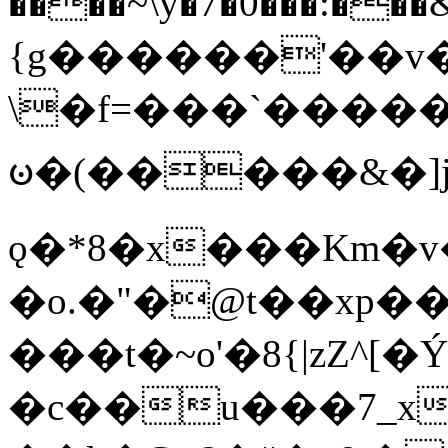
����~\y�7�0���:���&�_DN#�
{g������'��v�
\�f=���`�����
ꧽ�(�����&�]j
ǫ�*8�x���Km�v
�o.�"�@t��xp�
���t�~o'�8{|zZ^[�
�c��u���7_xg{���Q�n4���