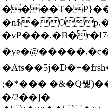
����T�Ρ}�
�n$�Op.
�vP���.�B�r�I7�gp~H
�ye�@��� ��.�c
�Ats��5j�D�+�fr
;�*���|�&�Q뿿)�
�/2��]�