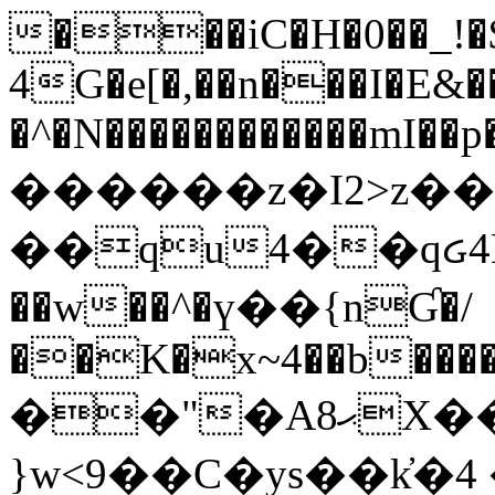
���iC�H�0��_!
4G�e[�,��n���I�E&��
�^�N������������mI��p�
������z�I2>z��
��qu4��qᏽ4H&A
��w��^�ү��{nƓ�/
��K�x~4��b�����
��"�Aޙ8X��M��K�D
}w<9��C�ys��k҆�޼� :���4�� 4�E0���oӮ�