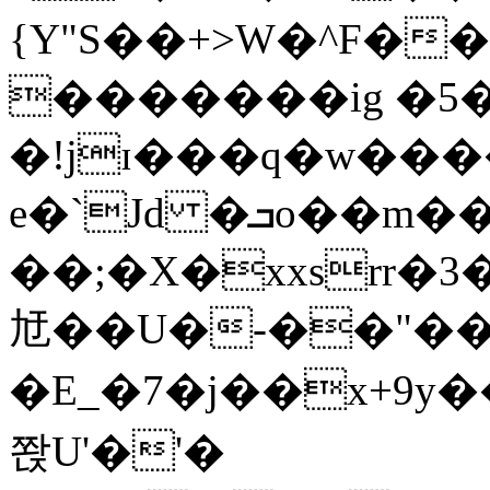
{Y"S��+>W�^F�
�������ig �5
�!jɪ���q�w��
e�`Jd �ܒo��m��1��d|
��;�X�xxsrr�
㝼��U�-��"��zȿ
�E_�7�j��x+9y�
쫝U'�'�