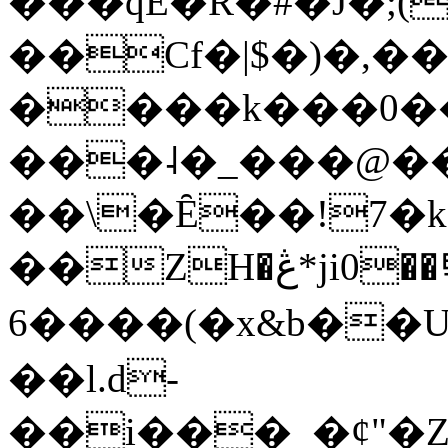
���qE�Ŕ�#�J�;(
��Cf�|$�)�,�
����k���0�
���˨�_���@��
��\�Ȇ��!7�k
��ZH�ڠ*ji0��탃
6����(�x&b��
��l.d-
��i���_�ȼ"�Z�����׋����\�\�w3�|W'�L8y<#�Y�HX�*b��.̏