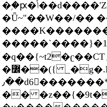
�ۭ�ԗ�ݳ��d����'Z����>!pQ}
�Ǖ~"��W��/�� ��
����K�������
�����`����}�1
�q��{~t2�ʗ��CT؍���������{�~}ur����u�}o����(�:�j���=����{�۝Vo�An��J^��������M\M�'{{l�i
�߼��({ _�g�.Nfӻg����f7z91o^��̤^�>��2�`�:|#dk�{>�>>&�tsw�Nwo�?
٫��d6򆧇�������*��[|^]oo���NW~zz>�X&�u�=K?
�� �z��{�9t�