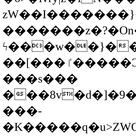
zW��I�������}�
�������z�?�O
ϟ���w��}��
��[���ٵ�����Ͻ���������x�ս��Apq�����޻�V����O�cp����ٝy{����:�k�ןNݯOOCyx6���&���?
���s���
���8v�d�]�9��6
���-
�K�����q�u>ZWOO�w��߼��W�a���p��