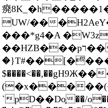
㾱8K_�h�����1
UW/���H2AeY�
���*g4�A �W3z
��HZB���pר��b�wO�N��{@H�m�F{���ۣ��?
�}T#��[�ͫ���
$����<��,��gH9Ж
(�x�����
`pD��Do֛��/o��