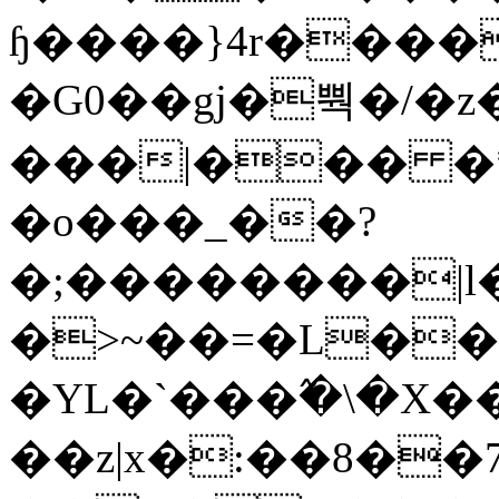
ɧ����}4r����
�G0��gj�뿩�/�z
���|��� �
�o���_��?
�;��������|
�>~��=�L��
�YL�`���߬�\�X�
��z|x�:��8�