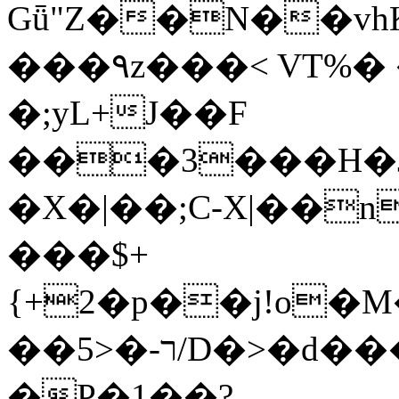
Gǖ"Z��N��v
���٩z���< VT%� �}z�XEu�<ं�Q!
�;yL+J��F
���3���H�J:~�
�X�|��;Ϲ-X|��n
���$+
{+2�p��j!o�
��ר-�<5/D�>�d�����1!u8JP�@TE�
�P�1��?