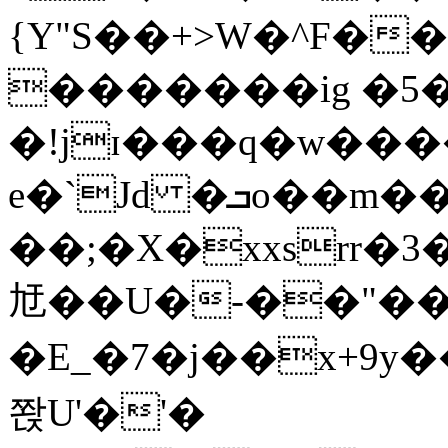
{Y"S��+>W�^F�
�������ig �5
�!jɪ���q�w��
e�`Jd �ܒo��m��1��d|
��;�X�xxsrr�
㝼��U�-��"��zȿ
�E_�7�j��x+9y�
쫝U'�'�