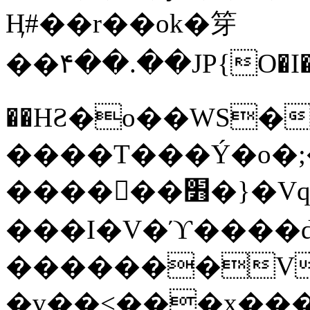
Ӊ#��r��ok�笌
��۴��.��JP{O�I
��ΗƧ�o��WS�
����T���Ý�o�;����������
������׻�}�Vq���j¯���P�.QwO�ｓ
���I�V�ϓ����d
�������V
�v��<���x���ۻ��a���R_�n���