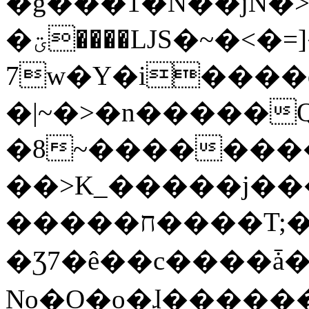
�g���1�N��jN�
�ؾ����ǇS�~�<�=]����^vz��{{��t�%
7w�Y�i����
�|~�>�n�����
�8~��������
��>K_�����j��
�����ח����T;�uU�w��oovW�N�\�v�̓��N��6xz��z^��s�;
�Ʒ7�ê��c����ǡ�Oo
No�O�o�ɺ����