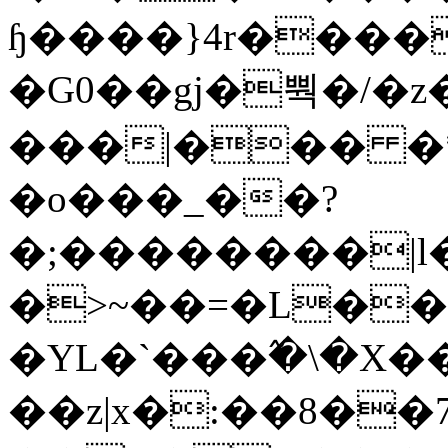
ɧ����}4r����
�G0��gj�뿩�/�z
���|��� �
�o���_��?
�;��������|
�>~��=�L��
�YL�`���߬�\�X�
��z|x�:��8�