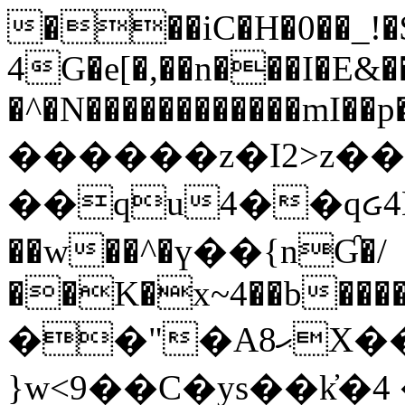
���iC�H�0��_!
4G�e[�,��n���I�E&��
�^�N������������mI��p�
������z�I2>z��
��qu4��qᏽ4H&A
��w��^�ү��{nƓ�/
��K�x~4��b�����
��"�Aޙ8X��M��K�D
}w<9��C�ys��k҆�޼� :���4�� 4�E0���oӮ�