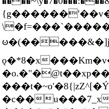
����~\y�7�0���:���&�_DN#�
{g������'��v�
\�f=���`�����
ꧽ�(�����&�]j
ǫ�*8�x���Km�v
�o.�"�@t��xp�
���t�~o'�8{|zZ^[�
�c��u���7_xg{���Q�n4���