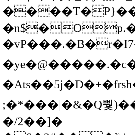
����T�Ρ}�
�n$�Op.
�vP���.�B�r�I7�gp~H
�ye�@��� ��.�c
�Ats��5j�D�+�fr
;�*���|�&�Q뿿)�
�/2��]�