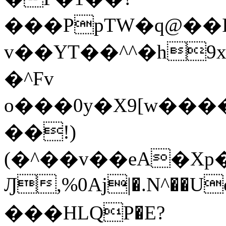
���PpTW�q@��
v��YT��^^�h9x
�^Fv
o���0y�X9[w��
��!)
(�^��v��eA�Xp�>0�+*���h����s�ײT)D$%�AQ�To�*�>W�^�=�.
Ԓ,%0Aj|�.N^��Uc
���HLQP�E?