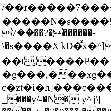
/��r�����7��
�����N�s����9�j
��7��?�������-
\�s����X|kD�᩺x
��t,����P��{
�g���,���xg�
c�zt�i�h]���c���
_���y/˗�N�-y^|j\|