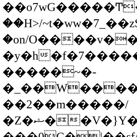
��o7wG�����Ͳ
��H>/~t�ww�7_��z
�on/O����v�
�y�h�f�7����
�����~�-
�_��W����;
��2��m�����/
�Z�ޝ��V�}Y�I�ծ�O�����S��]z��w��7�޷�����h���u��7w.ϻ���8X��ͮ�����W�dm�Jߜ��q/>?
���0C�|��sf