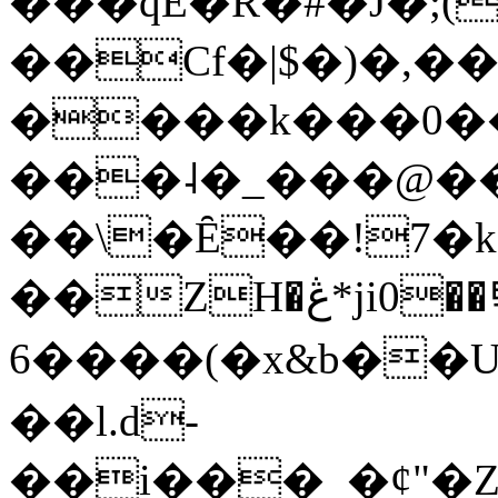
���qE�Ŕ�#�J�;(
��Cf�|$�)�,�
����k���0�
���˨�_���@��
��\�Ȇ��!7�k
��ZH�ڠ*ji0��탃
6����(�x&b��
��l.d-
��i���_�ȼ"�Z�����׋����\�\�w3�|W'�L8y<#�Y�HX�*b��.̏