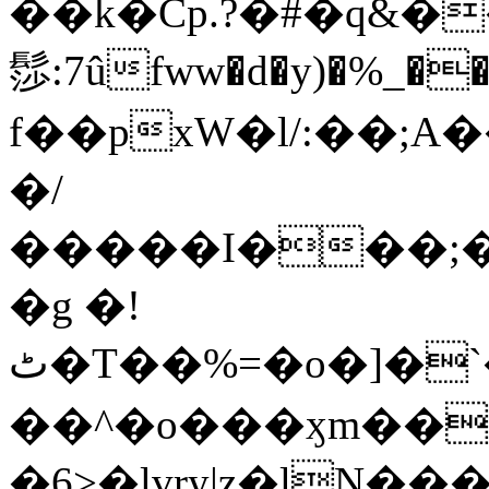
��k�Cp.?�#�q&�
髿:7ûfww�d�y)�%_�����>
f��pxW�l/:��;A
�/
�����I���;�
�g �!
ٹ�T��%=�o�]�`�8mxݽ������˳���0�n̾X'��3ǘ9����������I�&��G�������z>��]�%��/
��^�o���ӽm��ܑ�wOooOn���������
�6>�lvry|z�lN���