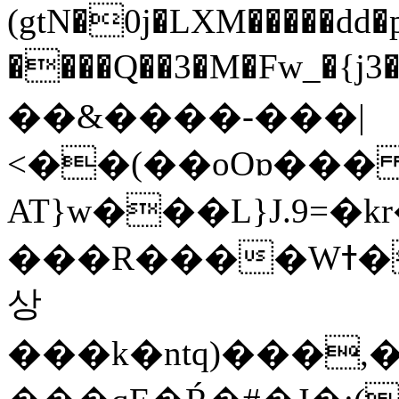
(gtN�0j�LXM�����dd
����Q��3�M�Fw_�{j3��]=����
��&����-���|
<��(��oOɒ���
AT}w���L}J.9=�
���R����Wߙ���o�O���ӯ��������?
상
���k�ntq)���,