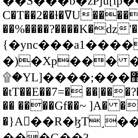
C�T��2��ɫ�ߜU����2�L�����m" �
��%����?����K�ǳ'�
{�ync���a1����
�)�Xp��� �
۩�YL]����;���׿�޽������+��k��o���O�Zt�6�[a��v_r;�b�f���==
�tT��E��7=� ��|���?
�� ����Gf��~ ]A� �
�}A��R�ɮT˼�
���G��?