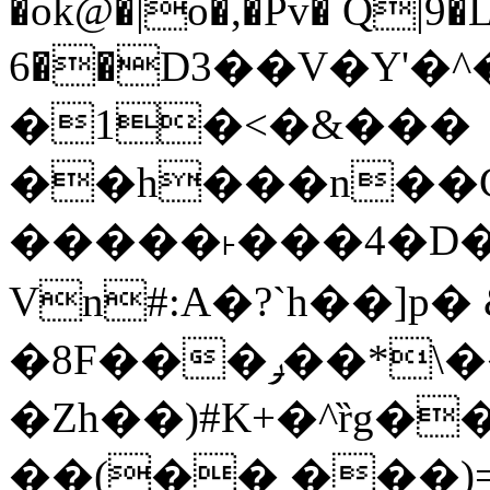
�ok@�|o�,�Pv� Q|9
6��D3��V�Y'�
�1�<�&���
��h���n��Cd
�����˫���4�D�
Vn#:A�?`h��]p�
�8F���ݛ��*\��U��S
�Zh��)#K+�^ȑg�
��(�� ���)=�