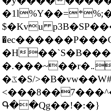
�y�����������
�1l%Y��=*%
$�Kvu p3B�SP�
�ec������P���G
�H��`S�B��
�.���~��r�޼�}�܅�mؕWu���K}
�ػ�S/>�B�vw��W#�I��*]\W��)Ħ�1��fC}
<���8��7���
Գ��Qg��!�:�}