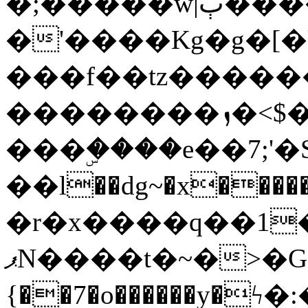
�;�����w|ٻ����<-
�'����Kg�g�[�k
���f��tz�����
��������ܙ�<$��������s���
���ۣ����e��7;'�Sc����ߋv
��l��dg~�x������G��6�{`�g���ݝ
�r�x����q��1
ޕN����t�~�>�G�{�Wރ�sl̞�@x_:�ˏ��՛��zU;wk�F�m�q}
{��7�o������y�