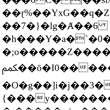
��ɽ%��YxG��q�
��7�}�lg�Ⱥ��6
�h���Y�a�`�0�
�;o�����Z������
ﶻ��ō�I0�����o�b�{L������3����2�O.z���/
�O�g��]i�j��3�u�̨S;�ܳ
{���y������