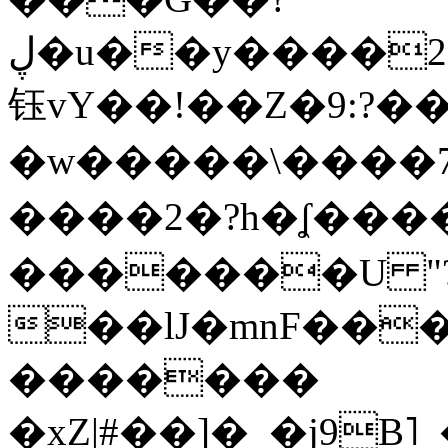
ڸ�u��y����2o�Gc���t!W���k+(���
钰vY��!��Z�9:?� �
�w�����\����7�
����2�?h�ʆ 
�������U "?
��lJ�mnF��
�������
�xZ|#��]�_�j9B