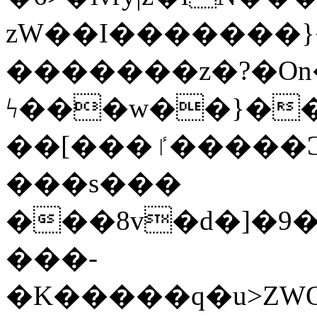
zW��I�������}�
�������z�?�O
ϟ���w��}��
��[���ٵ�����Ͻ���������x�ս��Apq�����޻�V����O�cp����ٝy{����:�k�ןNݯOOCyx6���&���?
���s���
���8v�d�]�9��6
���-
�K�����q�u>ZWOO�w��߼��W�a���p��