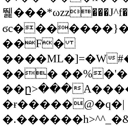
뛡���*ωzz���J^f�o
ϭc�������}��
�
�F�
����ML�]=�W#
��� ��%�'�
��ը>���A����
�ɍ�����@�q�|
�.������h>^^_�