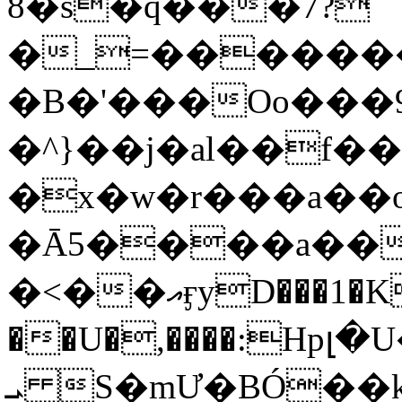
8�s�q���7?
�_=�����
�B�'���Oo���9
�^}��j�al��f
�x�w�r���a�
�Ā5����a��
�<��އӻyD���1�KS�w���!
��U�,����:Hpլ�U�K��_y4߼��O���
ܝ S�mƯ�BÓ�