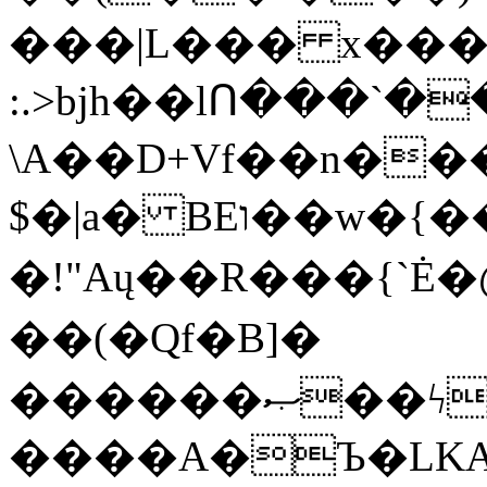
���|L��� x���b
:.>bjh��lՈ���`
\A��D+Vf��n��
$�|a� BEו��w�{���;���q�X��d%�������W� hU�(�1�Ū}9�S�F<��i�L3�;�
�!"Aų��R���{`
��(�Qf�B]�
������ޞ��ϟak��r��_39$�8�p���7�2�yIZ�R��x��/
����A�Ъ�LKA