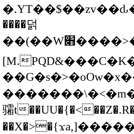
�.YT��$��zv��ԃ
����덝
��(��W׋����>��O>�d�%Y�@�@ڻ<�z{rc&׻��z�����AeK�^�����������˩t��=x~
[M.PQD&���C�K
��G�s�>�oOw�x�
�������\�<�m�PU�5�Ǉ*X�
骦t��UU�{�<��Z�.R�
��X�>�{ϫa,]�����