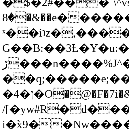
�$�2#���`\^vs
�8�&��e�������:�\���{��9�����g��f�r?
ˣ��iʇz�,���
G��B:��3Ƚ�Y�u:�
ڒ���n����%J^�}
��q;�����e;��
/[�yw#R�d���
i�x̀9��Nw����