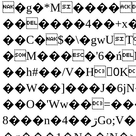
�g�*M����
������4��+x�
��C�$�\�gwUT
�M����'6�ń
��h#��/V�H0ٍK�7'�1�L�A�2
��W��]���J�6jN
��O�'Ww��=���
�8��n�4��ڗGo;V���y��4����n�7�v���Lu�/