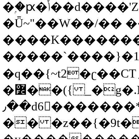
�ۭ�ԗ�ݳ��d����'Z����>!pQ}
�Ǖ~"��W��/�� ��
����K�������
�����`����}�1
�q��{~t2�ʗ��CT؍���������{�~}ur����u�}o����(�:�j���=����{�۝Vo�An��J^��������M\M�'{{l�i
�߼��({ _�g�.Nfӻg����f7z91o^��̤^�>��2�`�:|#dk�{>�>>&�tsw�Nwo�?
٫��d6򆧇�������*��[|^]oo���NW~zz>�X&�u�=K?
�� �z��{�9t�