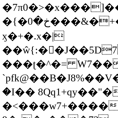
�7π0�>�x���]
�{�خ�0���&�+�zwYFEÙ4�~�_�̾�
ӽ�+�.x�|
��ŵ{:��J��5D7��
���ʈ�^�= W7��
`pfk@��B�J8%��V����\ߤ��/o��d��6b�@��J�tqw3�}>Y]������<�b��̌��{B���~v_v��fT`��88��
�I�� 8Qq1+qy��"�
�<���w󠒪7+�����X�n�F�a��M