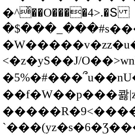
�^ͯ��O����4>.�Տ
�$���_���#s��
�W�����v�zz�u�
<�z�yS��J/O��>wn
�5%�#���՞u��nU
��f�W��p���콿|z
�����R�9<����
`���(yz�s�6�Ʒ�