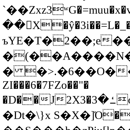
`��Zxz3ʷG�=muu�
��񛆻X�ŷ�3i��=L�
ъYE�T�2��;e�
�(��A����
� �>.�6��O��
ZI���6�7FZo��"�
�D��J2X3�ߑ�3o�|aak�q�@����]�K���w���r;�
�Dt�\}x S�X�]Ό�