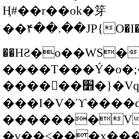
Ӊ#��r��ok�笌
��۴��.��JP{O�I
��ΗƧ�o��WS�
����T���Ý�o�;����������
������׻�}�Vq���j¯���P�.QwO�ｓ
���I�V�ϓ����d
�������V
�v��<���x���ۻ��a���R_�n���