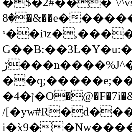
�$�2#���`\^vs
�8�&��e�������:�\���{��9�����g��f�r?
ˣ��iʇz�,���
G��B:��3Ƚ�Y�u:�
ڒ���n����%J^�}
��q;�����e;��
/[�yw#R�d���
i�x̀9��Nw����