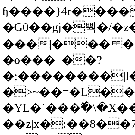
ɧ����}4r����
�G0��gj�뿩�/�z
���|��� �
�o���_��?
�;��������|
�>~��=�L��
�YL�`���߬�\�X�
��z|x�:��8�