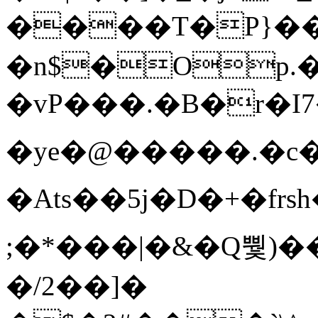
����T�Ρ}�
�n$�Op.
�vP���.�B�r�I7�gp~H
�ye�@��� ��.�c
�Ats��5j�D�+�fr
;�*���|�&�Q뿿)�
�/2��]�