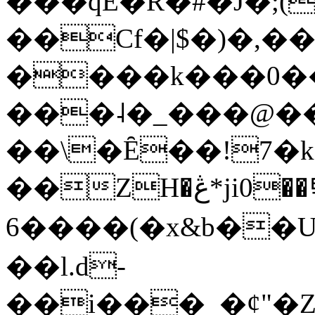
���qE�Ŕ�#�J�;(
��Cf�|$�)�,�
����k���0�
���˨�_���@��
��\�Ȇ��!7�k
��ZH�ڠ*ji0��탃
6����(�x&b��
��l.d-
��i���_�ȼ"�Z�����׋����\�\�w3�|W'�L8y<#�Y�HX�*b��.̏