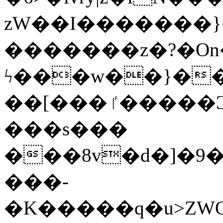
zW��I�������}�
�������z�?�O
ϟ���w��}��
��[���ٵ�����Ͻ���������x�ս��Apq�����޻�V����O�cp����ٝy{����:�k�ןNݯOOCyx6���&���?
���s���
���8v�d�]�9��6
���-
�K�����q�u>ZWOO�w��߼��W�a���p��