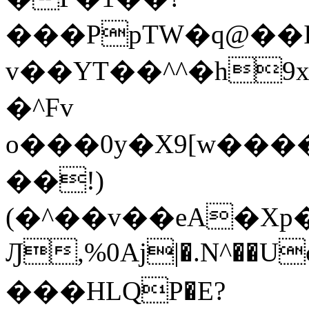
���PpTW�q@��
v��YT��^^�h9x
�^Fv
o���0y�X9[w��
��!)
(�^��v��eA�Xp�>0�+*���h����s�ײT)D$%�AQ�To�*�>W�^�=�.
Ԓ,%0Aj|�.N^��Uc
���HLQP�E?