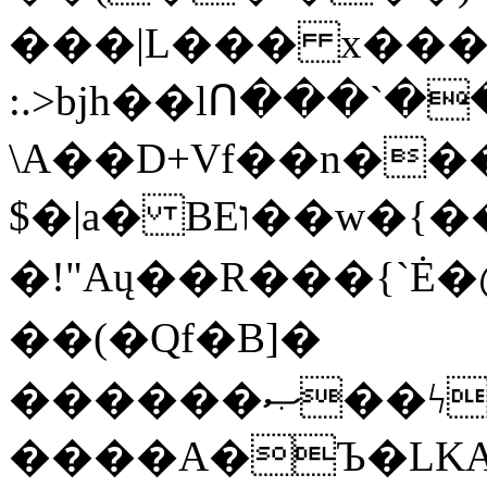
���|L��� x���b
:.>bjh��lՈ���`
\A��D+Vf��n��
$�|a� BEו��w�{���;���q�X��d%�������W� hU�(�1�Ū}9�S�F<��i�L3�;�
�!"Aų��R���{`
��(�Qf�B]�
������ޞ��ϟak��r��_39$�8�p���7�2�yIZ�R��x��/
����A�Ъ�LKA