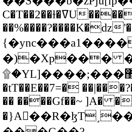
C�T��2��ɫ�ߜU����2�L�����m" �
��%����?����K�ǳ'�
{�ync���a1����
�)�Xp��� �
۩�YL]����;���׿�޽������+��k��o���O�Zt�6�[a��v_r;�b�f���==
�tT��E��7=� ��|���?
�� ����Gf��~ ]A� �
�}A��R�ɮT˼�
���G��?