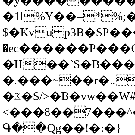
�y�����������
�1l%Y��=*%
$�Kvu p3B�SP�
�ec������P���G
�H��`S�B��
�.���~��r�޼�}�܅�mؕWu���K}
�ػ�S/>�B�vw��W#�I��*]\W��)Ħ�1��fC}
<���8��7���
Գ��Qg��!�:�}