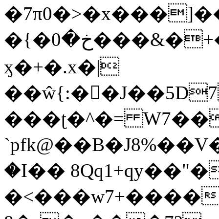
�7π0�>�x���]
�{�خ�0���&�+�zwYFEÙ4�~�_�̾�
ӽ�+�.x�|
��ŵ{:��J��5D7��
���ʈ�^�= W7��
`pfk@��B�J8%��V����\ߤ��/o��d��6b�@��J�tqw3�}>Y]������<�b��̌��{B���~v_v��fT`��88��
�I�� 8Qq1+qy��"�
�<���w󠒪7+�����X�n�F�a��M