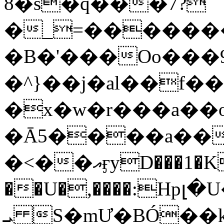
8�s�q���7?
�_=�����
�B�'���Oo���9
�^}��j�al��f
�x�w�r���a�
�Ā5����a��
�<��އӻyD���1�KS�w���!
��U�,����:Hpլ�U�K��_y4߼��O���
ܝ S�mƯ�BÓ�