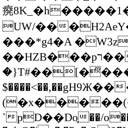
㾱8K_�h�����1
UW/���H2AeY�
���*g4�A �W3z
��HZB���pר��b�wO�N��{@H�m�F{���ۣ��?
�}T#��[�ͫ���
$����<��,��gH9Ж
(�x�����
`pD��Do֛��/o��