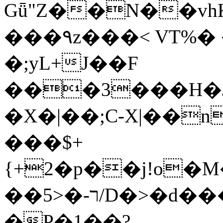
Gǖ"Z��N��v
���٩z���< VT%� �}z�XEu�<ं�Q!
�;yL+J��F
���3���H�J:~�
�X�|��;Ϲ-X|��n
���$+
{+2�p��j!o�
��ר-�<5/D�>�d�����1!u8JP�@TE�
�P�1��?