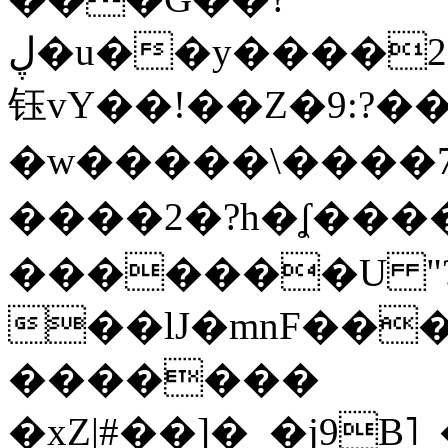
ڸ�u��y����2o�Gc���t!W���k+(���
钰vY��!��Z�9:?� �
�w�����\����7�
����2�?h�ʆ 
�������U "?
��lJ�mnF��
�������
�xZ|#��]�_�j9B