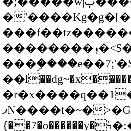
�;�����w|ٻ����<-
�'����Kg�g�[�k
���f��tz�����
��������ܙ�<$��������s���
���ۣ����e��7;'�Sc����ߋv
��l��dg~�x������G��6�{`�g���ݝ
�r�x����q��1
ޕN����t�~�>�G�{�Wރ�sl̞�@x_:�ˏ��՛��zU;wk�F�m�q}
{��7�o������y�