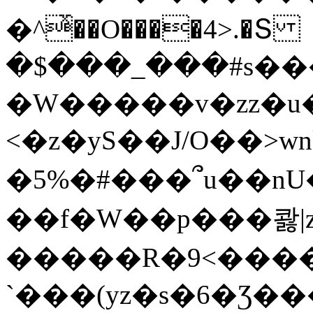
�^ͯ��O����4>.�Տ
�$���_���#s��
�W�����v�zz�u�
<�z�yS��J/O��>wn
�5%�#���՞u��nU
��f�W��p���콿|z
�����R�9<����
`���(yz�s�6�Ʒ�