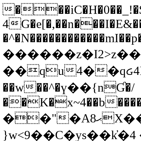
���iC�H�0��_!
4G�e[�,��n���I�E&��
�^�N������������mI��p�
������z�I2>z��
��qu4��qᏽ4H&A
��w��^�ү��{nƓ�/
��K�x~4��b�����
��"�Aޙ8X��M��K�D
}w<9��C�ys��k҆�޼� :���4�� 4�E0���oӮ�