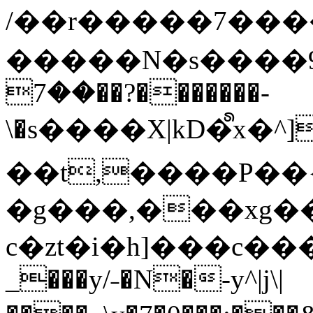
/��r�����7��
�����N�s����9�j
��7��?�������-
\�s����X|kD�᩺x
��t,����P��{
�g���,���xg�
c�zt�i�h]���c���
_���y/˗�N�-y^|j\|