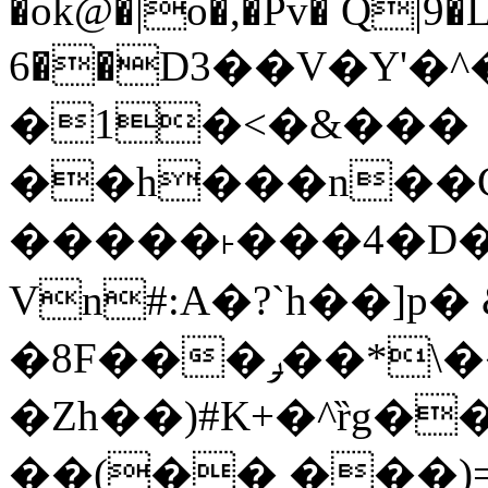
�ok@�|o�,�Pv� Q|9
6��D3��V�Y'�
�1�<�&���
��h���n��Cd
�����˫���4�D�
Vn#:A�?`h��]p�
�8F���ݛ��*\��U��S
�Zh��)#K+�^ȑg�
��(�� ���)=�