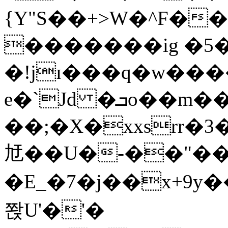
{Y"S��+>W�^F�
�������ig �5
�!jɪ���q�w��
e�`Jd �ܒo��m��1��d|
��;�X�xxsrr�
㝼��U�-��"��zȿ
�E_�7�j��x+9y�
쫝U'�'�