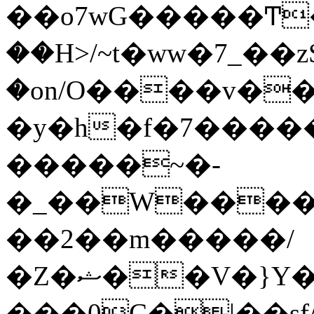
��o7wG�����Ͳ
��H>/~t�ww�7_��z
�on/O����v�
�y�h�f�7����
�����~�-
�_��W����;
��2��m�����/
�Z�ޝ��V�}Y�I�ծ�O�����S��]z��w��7�޷�����h���u��7w.ϻ���8X��ͮ�����W�dm�Jߜ��q/>?
���0C�|��sf