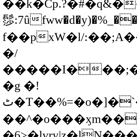
��k�Cp.?�#�q&�
髿:7ûfww�d�y)�%_�����>
f��pxW�l/:��;A
�/
�����I���;�
�g �!
ٹ�T��%=�o�]�`�8mxݽ������˳���0�n̾X'��3ǘ9����������I�&��G�������z>��]�%��/
��^�o���ӽm��ܑ�wOooOn���������
�6>�lvry|z�lN���