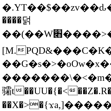
�.YT��$��zv��ԃ
����덝
��(��W׋����>��O>�d�%Y�@�@ڻ<�z{rc&׻��z�����AeK�^�����������˩t��=x~
[M.PQD&���C�K
��G�s�>�oOw�x�
�������\�<�m�PU�5�Ǉ*X�
骦t��UU�{�<��Z�.R�
��X�>�{ϫa,]�����