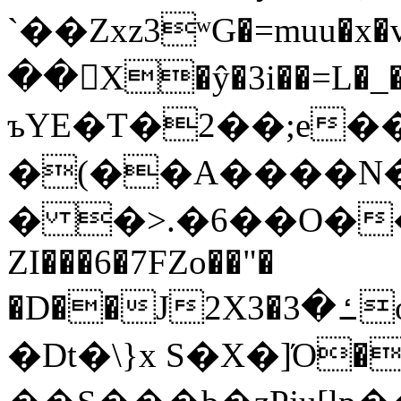
`��Zxz3ʷG�=muu�
��񛆻X�ŷ�3i��=L�
ъYE�T�2��;e�
�(��A����
� �>.�6��O��
ZI���6�7FZo��"�
�D��J2X3�ߑ�3o�|aak�q�@����]�K���w���r;�
�Dt�\}x S�X�]Ό�