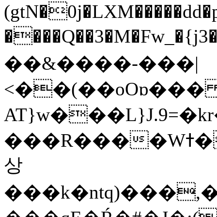
(gtN�0j�LXM�����dd
����Q��3�M�Fw_�{j3��]=����
��&����-���|
<��(��oOɒ���
AT}w���L}J.9=�
���R����Wߙ���o�O���ӯ��������?
상
���k�ntq)���,