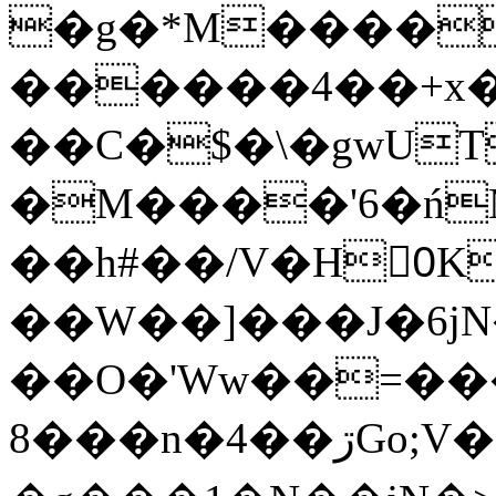
�g�*M����
������4��+x�
��C�$�\�gwUT
�M����'6�ń
��h#��/V�H0ٍK�7'�1�L�A�2
��W��]���J�6jN
��O�'Ww��=���
�8��n�4��ڗGo;V���y��4����n�7�v���Lu�/