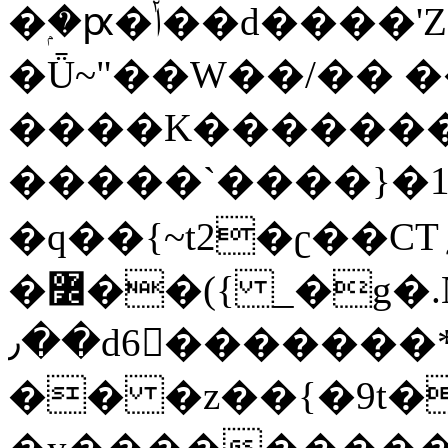
�ۭ�ԗ�ݳ��d����'Z����>!pQ}
�Ǖ~"��W��/�� ��
����K�������
�����`����}�1
�q��{~t2�ʗ��CT؍���������{�~}ur����u�}o����(�:�j���=����{�۝Vo�An��J^��������M\M�'{{l�i
�߼��({ _�g�.Nfӻg����f7z91o^��̤^�>��2�`�:|#dk�{>�>>&�tsw�Nwo�?
٫��d6򆧇�������*��[|^]oo���NW~zz>�X&�u�=K?
�� �z��{�9t�