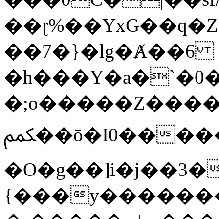
��ɽ%��YxG��q�
��7�}�lg�Ⱥ��6
�h���Y�a�`�0�
�;o�����Z������
ﶻ��ō�I0�����o�b�{L������3����2�O.z���/
�O�g��]i�j��3�u�̨S;�ܳ
{���y������