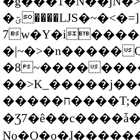
�g���1�N��jN�
�ؾ����ǇS�~�<�=]����^vz��{{��t�%
7w�Y�i����
�|~�>�n�����
�8~��������
��>K_�����j��
�����ח����T;�uU�w��oovW�N�\�v�̓��N��6xz��z^��s�;
�Ʒ7�ê��c����ǡ�Oo
No�O�o�ɺ����