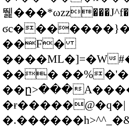
뛡���*ωzz���J^f�o
ϭc�������}��
�
�F�
����ML�]=�W#
��� ��%�'�
��ը>���A����
�ɍ�����@�q�|
�.������h>^^_�