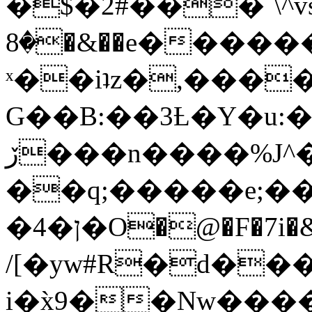
�$�2#���`\^vs
�8�&��e�������:�\���{��9�����g��f�r?
ˣ��iʇz�,���
G��B:��3Ƚ�Y�u:�
ڒ���n����%J^�}
��q;�����e;��
/[�yw#R�d���
i�x̀9��Nw����