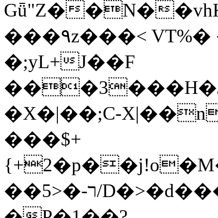
Gǖ"Z��N��v
���٩z���< VT%� �}z�XEu�<ं�Q!
�;yL+J��F
���3���H�J:~�
�X�|��;Ϲ-X|��n
���$+
{+2�p��j!o�
��ר-�<5/D�>�d�����1!u8JP�@TE�
�P�1��?