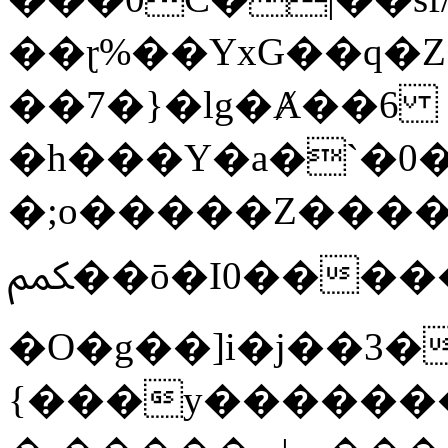
��ɽ%��YxG��q�
��7�}�lg�Ⱥ��6
�h���Y�a�`�0�
�;o�����Z������
ﶻ��ō�I0�����o�b�{L������3����2�O.z���/
�O�g��]i�j��3�u�̨S;�ܳ
{���y������