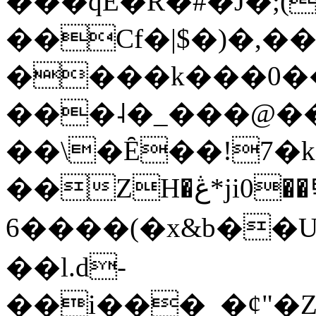
���qE�Ŕ�#�J�;(
��Cf�|$�)�,�
����k���0�
���˨�_���@��
��\�Ȇ��!7�k
��ZH�ڠ*ji0��탃
6����(�x&b��
��l.d-
��i���_�ȼ"�Z�����׋����\�\�w3�|W'�L8y<#�Y�HX�*b��.̏