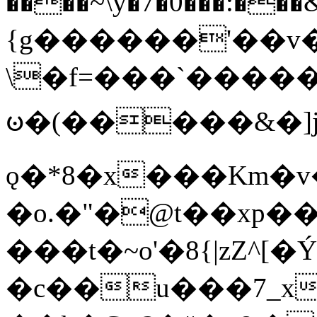
����~\y�7�0���:���&�_DN#�
{g������'��v�
\�f=���`�����
ꧽ�(�����&�]j
ǫ�*8�x���Km�v
�o.�"�@t��xp�
���t�~o'�8{|zZ^[�
�c��u���7_xg{���Q�n4���