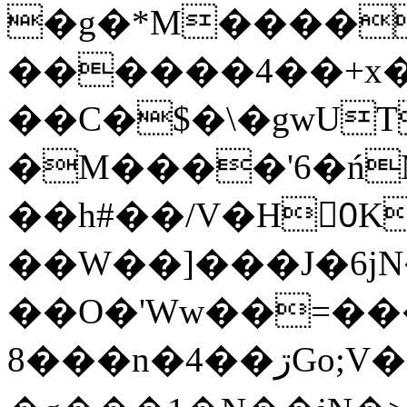
�g�*M����
������4��+x�
��C�$�\�gwUT
�M����'6�ń
��h#��/V�H0ٍK�7'�1�L�A�2
��W��]���J�6jN
��O�'Ww��=���
�8��n�4��ڗGo;V���y��4����n�7�v���Lu�/