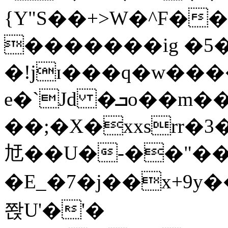
{Y"S��+>W�^F�
�������ig �5
�!jɪ���q�w��
e�`Jd �ܒo��m��1��d|
��;�X�xxsrr�
㝼��U�-��"��zȿ
�E_�7�j��x+9y�
쫝U'�'�