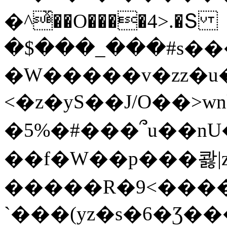
�^ͯ��O����4>.�Տ
�$���_���#s��
�W�����v�zz�u�
<�z�yS��J/O��>wn
�5%�#���՞u��nU
��f�W��p���콿|z
�����R�9<����
`���(yz�s�6�Ʒ�