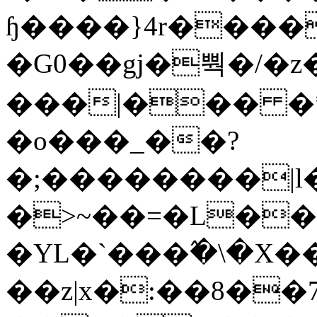
ɧ����}4r����
�G0��gj�뿩�/�z
���|��� �
�o���_��?
�;��������|
�>~��=�L��
�YL�`���߬�\�X�
��z|x�:��8�