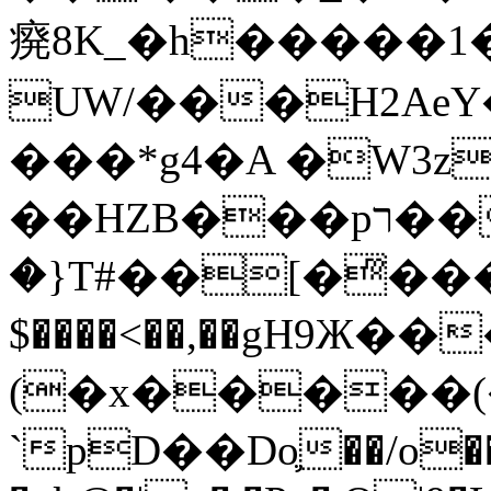
㾱8K_�h�����1
UW/���H2AeY�
���*g4�A �W3z
��HZB���pר��b�wO�N��{@H�m�F{���ۣ��?
�}T#��[�ͫ���
$����<��,��gH9Ж
(�x�����
`pD��Do֛��/o��