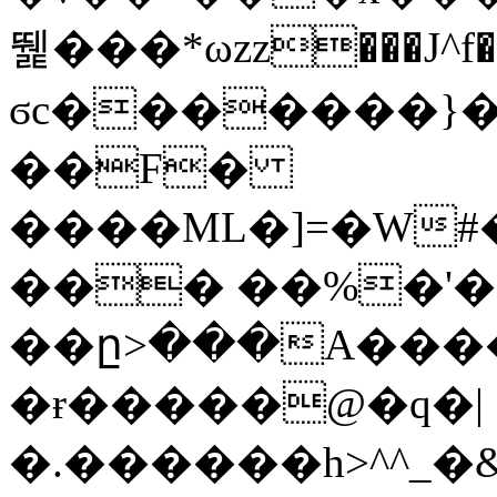
뛡���*ωzz���J^f�o
ϭc�������}��
�
�F�
����ML�]=�W#
��� ��%�'�
��ը>���A����
�ɍ�����@�q�|
�.������h>^^_�