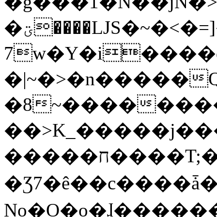
�g���1�N��jN�
�ؾ����ǇS�~�<�=]����^vz��{{��t�%
7w�Y�i����
�|~�>�n�����
�8~��������
��>K_�����j��
�����ח����T;�uU�w��oovW�N�\�v�̓��N��6xz��z^��s�;
�Ʒ7�ê��c����ǡ�Oo
No�O�o�ɺ����