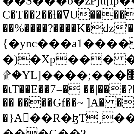
C�T��2��ɫ�ߜU����2�L�����m" �
��%����?����K�ǳ'�
{�ync���a1����
�)�Xp��� �
۩�YL]����;���׿�޽������+��k��o���O�Zt�6�[a��v_r;�b�f���==
�tT��E��7=� ��|���?
�� ����Gf��~ ]A� �
�}A��R�ɮT˼�
���G��?