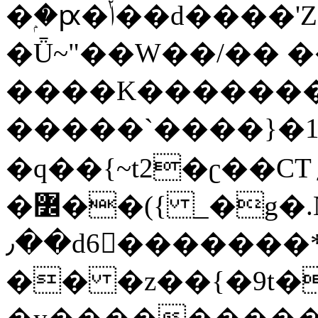
�ۭ�ԗ�ݳ��d����'Z����>!pQ}
�Ǖ~"��W��/�� ��
����K�������
�����`����}�1
�q��{~t2�ʗ��CT؍���������{�~}ur����u�}o����(�:�j���=����{�۝Vo�An��J^��������M\M�'{{l�i
�߼��({ _�g�.Nfӻg����f7z91o^��̤^�>��2�`�:|#dk�{>�>>&�tsw�Nwo�?
٫��d6򆧇�������*��[|^]oo���NW~zz>�X&�u�=K?
�� �z��{�9t�