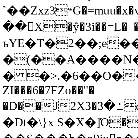
`��Zxz3ʷG�=muu�
��񛆻X�ŷ�3i��=L�
ъYE�T�2��;e�
�(��A����
� �>.�6��O��
ZI���6�7FZo��"�
�D��J2X3�ߑ�3o�|aak�q�@����]�K���w���r;�
�Dt�\}x S�X�]Ό�