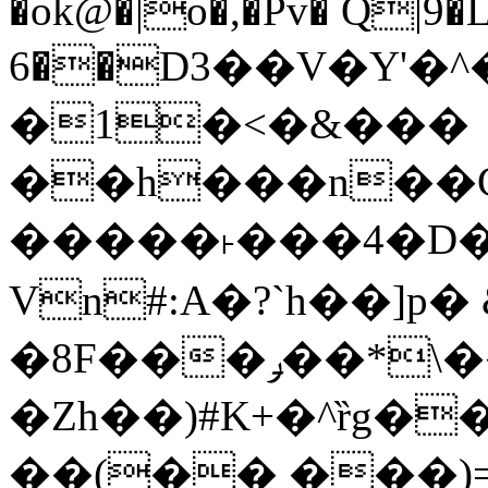
�ok@�|o�,�Pv� Q|9
6��D3��V�Y'�
�1�<�&���
��h���n��Cd
�����˫���4�D�
Vn#:A�?`h��]p�
�8F���ݛ��*\��U��S
�Zh��)#K+�^ȑg�
��(�� ���)=�