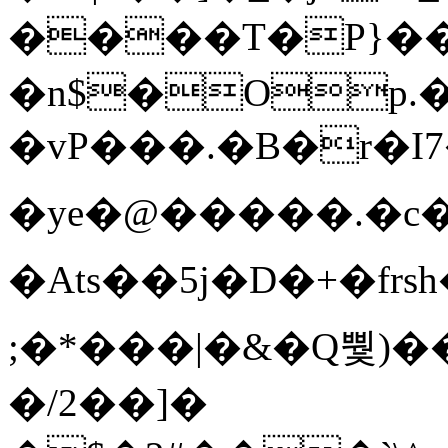
����T�Ρ}�
�n$�Op.
�vP���.�B�r�I7�gp~H
�ye�@��� ��.�c
�Ats��5j�D�+�fr
;�*���|�&�Q뿿)�
�/2��]�