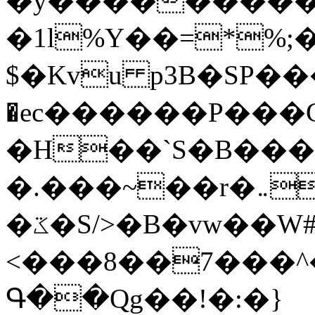
�y�����������
�1l%Y��=*%
$�Kvu p3B�SP�
�ec������P���G
�H��`S�B��
�.���~��r�޼�}�܅�mؕWu���K}
�ػ�S/>�B�vw��W#�I��*]\W��)Ħ�1��fC}
<���8��7���
Գ��Qg��!�:�}