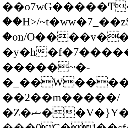
��o7wG�����Ͳ
��H>/~t�ww�7_��z
�on/O����v�
�y�h�f�7����
�����~�-
�_��W����;
��2��m�����/
�Z�ޝ��V�}Y�I�ծ�O�����S��]z��w��7�޷�����h���u��7w.ϻ���8X��ͮ�����W�dm�Jߜ��q/>?
���0C�|��sf