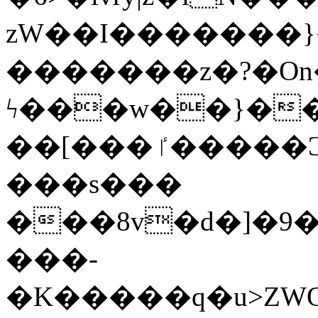
zW��I�������}�
�������z�?�O
ϟ���w��}��
��[���ٵ�����Ͻ���������x�ս��Apq�����޻�V����O�cp����ٝy{����:�k�ןNݯOOCyx6���&���?
���s���
���8v�d�]�9��6
���-
�K�����q�u>ZWOO�w��߼��W�a���p��