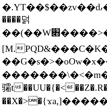
�.YT��$��zv��ԃ
����덝
��(��W׋����>��O>�d�%Y�@�@ڻ<�z{rc&׻��z�����AeK�^�����������˩t��=x~
[M.PQD&���C�K
��G�s�>�oOw�x�
�������\�<�m�PU�5�Ǉ*X�
骦t��UU�{�<��Z�.R�
��X�>�{ϫa,]�����