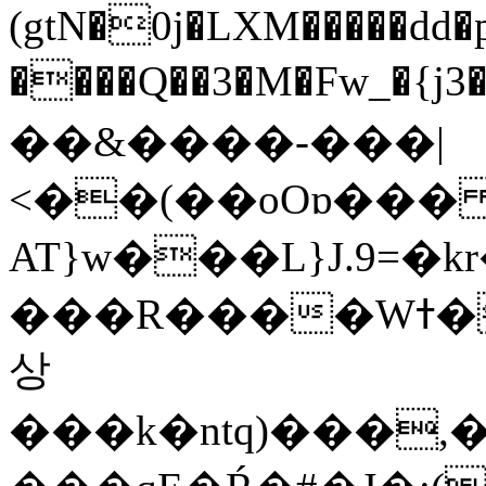
(gtN�0j�LXM�����dd
����Q��3�M�Fw_�{j3��]=����
��&����-���|
<��(��oOɒ���
AT}w���L}J.9=�
���R����Wߙ���o�O���ӯ��������?
상
���k�ntq)���,