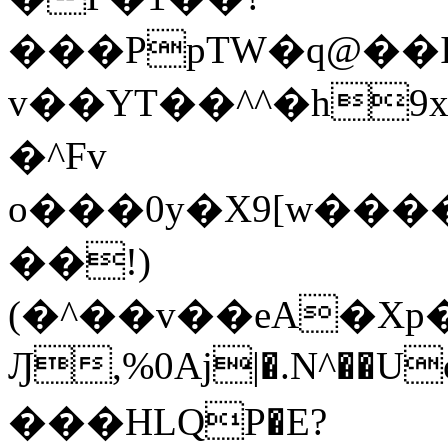
���PpTW�q@��
v��YT��^^�h9x
�^Fv
o���0y�X9[w��
��!)
(�^��v��eA�Xp�>0�+*���h����s�ײT)D$%�AQ�To�*�>W�^�=�.
Ԓ,%0Aj|�.N^��Uc
���HLQP�E?