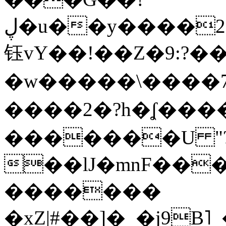
ڸ�u��y����2o�Gc���t!W���k+(���
钰vY��!��Z�9:?� �
�w�����\����7�
����2�?h�ʆ 
�������U "?
��lJ�mnF��
�������
�xZ|#��]�_�j9B