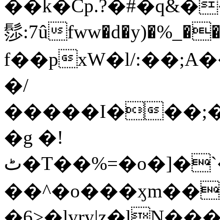
��k�Cp.?�#�q&�
髿:7ûfww�d�y)�%_�����>
f��pxW�l/:��;A
�/
�����I���;�
�g �!
ٹ�T��%=�o�]�`�8mxݽ������˳���0�n̾X'��3ǘ9����������I�&��G�������z>��]�%��/
��^�o���ӽm��ܑ�wOooOn���������
�6>�lvry|z�lN���