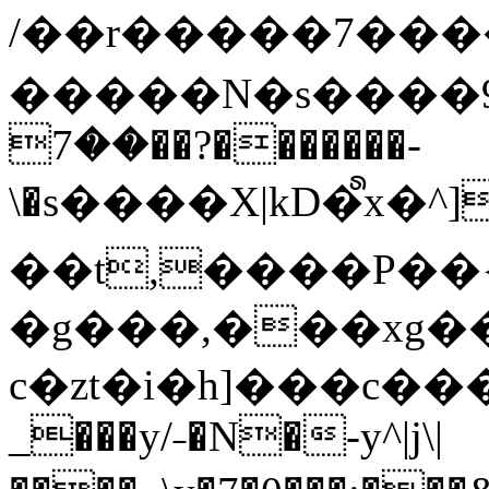
/��r�����7��
�����N�s����9�j
��7��?�������-
\�s����X|kD�᩺x
��t,����P��{
�g���,���xg�
c�zt�i�h]���c���
_���y/˗�N�-y^|j\|