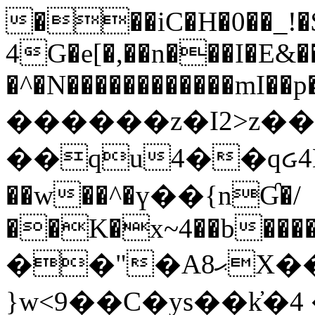
���iC�H�0��_!
4G�e[�,��n���I�E&��
�^�N������������mI��p�
������z�I2>z��
��qu4��qᏽ4H&A
��w��^�ү��{nƓ�/
��K�x~4��b�����
��"�Aޙ8X��M��K�D
}w<9��C�ys��k҆�޼� :���4�� 4�E0���oӮ�