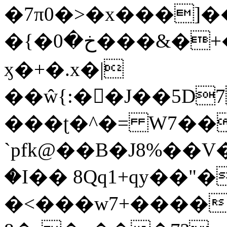
�7π0�>�x���]
�{�خ�0���&�+�zwYFEÙ4�~�_�̾�
ӽ�+�.x�|
��ŵ{:��J��5D7��
���ʈ�^�= W7��
`pfk@��B�J8%��V����\ߤ��/o��d��6b�@��J�tqw3�}>Y]������<�b��̌��{B���~v_v��fT`��88��
�I�� 8Qq1+qy��"�
�<���w󠒪7+�����X�n�F�a��M