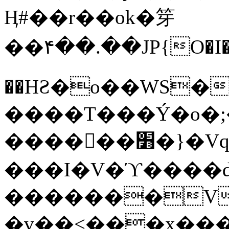
Ӊ#��r��ok�笌
��۴��.��JP{O�I
��ΗƧ�o��WS�
����T���Ý�o�;����������
������׻�}�Vq���j¯���P�.QwO�ｓ
���I�V�ϓ����d
�������V
�v��<���x���ۻ��a���R_�n���