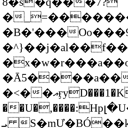
8�s�q���7?
�_=�����
�B�'���Oo���9
�^}��j�al��f
�x�w�r���a�
�Ā5����a��
�<��އӻyD���1�KS�w���!
��U�,����:Hpլ�U�K��_y4߼��O���
ܝ S�mƯ�BÓ�