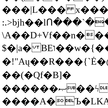
���|L��� x���b
:.>bjh��lՈ���`
\A��D+Vf��n��
$�|a� BEו��w�{���;���q�X��d%�������W� hU�(�1�Ū}9�S�F<��i�L3�;�
�!"Aų��R���{`
��(�Qf�B]�
������ޞ��ϟak��r��_39$�8�p���7�2�yIZ�R��x��/
����A�Ъ�LKA