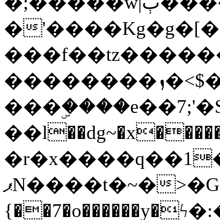
�;�����w|ٻ����<-
�'����Kg�g�[�k
���f��tz�����
��������ܙ�<$��������s���
���ۣ����e��7;'�Sc����ߋv
��l��dg~�x������G��6�{`�g���ݝ
�r�x����q��1
ޕN����t�~�>�G�{�Wރ�sl̞�@x_:�ˏ��՛��zU;wk�F�m�q}
{��7�o������y�