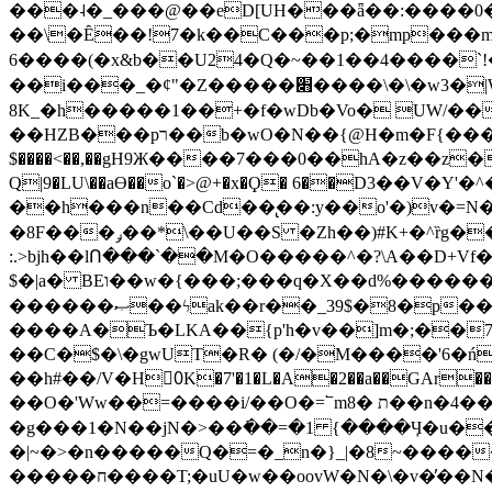
���˨�_���@��eD[UH���ǟ��:����0
��\�Ȇ��!7�k��C���p;�mp���mU��)iG
6����(�x&b��U24�Q�~��1��4����`!�
��i���_�ȼ"�Z�����׋����\�\�w3�|W'�L8y<#�Y�HX�*b��.̏�yr-k��UO����@����� `㾱
8K_�h�����1��+�f�wDb�Vo� UW/���
��HZB���pר��b�wO�N��{@H�m�F{���ۣ��?�}T#��[�ͫ������jd�8��֠|=zn��=�ϸV5n~:�q~?'�
$����<��,��gH9Ж����7���0��hA�z��z�H
Q|9�LU\��aƟ��o`�>@+�x�Ϙ� 6��D3��V
��h���n��Cd��̢��:y��o'�)v�=N�
�8F���ݛ��*\��U��S �Zh��)#K+�^ȑg���}O���!�pR�¦8?��(�� ���)=��La<{� ;^�{~�?���|L��� x���bB�7z;�h
:.>bjh��lՈ���`��M�O�����^�?\A��D+Vf
$�|a� BEו��w�{���;���q�X��d%�������W� hU�(�1�Ū}9�S�F<��i�L3�;� �!"Aų��R���{`Ė�@�X��WF�F�s��˼-��(�Qf�B]�
������ޞ��ϟak��r��_39$�8�p���7�2�yIZ�R��x��/
����A�Ъ�LKA��{p'h�v��]m�;��
��C�$�\�gwUT�R� (�/�M����'6�ń
��h#��/V�H0ٍK�7'�1�L�A�2��a��GAr���e۟�h��9�Ҁ�ɏ�,׾Xǥf(�Y�ϰ:y�����97.D�o
��O�'Ww��=����i/��O�=՟mת �8��n�4��ڗGo;V���y��4����n�7�v���Lu�/
�g���1�N��jN�>��߭��=�1 {����Ӌ�u�������}�ؾ����ǇS�~�<�=]����^vz��{{��t�% 7w�Y
�|~�>�n�����Q�=�_n�}
_|�8~����
�����ח����T;�uU�w��oovW�N�\�v�̓��N��6xz��z^��s�; �Ʒ7�ê��c����ǡ�OoO��e0+'?