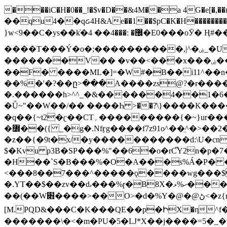
���iC�H�0��_!�$v�D��&4M��a 4G�e[�,��n���I�E&��f��-�^�
��qu4��qᏽ4H&Ae��1��$pC�K�H����������č@QX�
}w<9��C�ys��k҆�޼� :���4�� 4�E0���oӮ� Ӊ#��r��ok�笌��۴��.��JP{O�I�I�M��4�6Џ�3�ꦩ�l���W����/��ΗƧ�o��WS��<$�'�
����T���Ý�o�;����������,|^�ۻ_�U����B�ܭw����:�*|������׻�}�Vq���j¯���P�.QwO�ｓ���I�V�ϓ����d}
�������V�� �v��<���x���ۻ��a���R_�n���뛡���*ωzz���J^f�o�\>���yc-ϭc�������}��(����;/J��K�J�/
�
�F� ����ML�]=�W#�B��i11^��n
��%�'�?��ը>���A����zs@?�ɍ���
�.������h>^^_�&������4��1�6�bUo�o.�� 
�Ǖ~"��W��/�� ����Һ >��?ֿ\}����K�
�q��{~t2�ʗ��CT؍���������{�~}ur����u�}o����(�:�j���=����{�۝Vo�An��J^��������M\M�'{{l�i
�߼��({ _�g�.Nfӻg����f7z91o^��̤^�>��2�`�:|#dk�{>�>>&�tsw�Nwo�?٫��d6򆧇�������*��[|^]oo���NW~zz>�X&�u�=K?��
�z��{�9t�x/�y�����������d:\U�cn
$�Kvu p3B�SP���%"��6�o�rC͆Y2n�p
�H��`S�B���%�O�A���s%Á�P� �.���~��r�޼�}�܅�mؕWu���K}�ػ�S/>�B�vw�
<���8��7���^�����ǫ����wg���$
�.YT��$��zv��ԃ���%ɼ�B
8X�ހ%ޅ��������׏������en�KT��������/����덝
��(��W׋����>��O>�d�%Y�@�@ڻ<�z{rc&׻��z�����AeK�^�����������˩t��=x~
[M.PQD&���C�K���QE��p�ԻX�η^f���
�������\�<�m�PU�5�Ǉ*X��j����=5�_�w�����_�PO��{ޥ�V�ӗ�������� o�t⭟#��w7�p��6