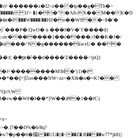
h�~
'~ �}��"�Aޙ8X��M��K�D
�n���^N�g������kwxU� ���
'Z����>!pQ}
VQr?cW
.]7��D%�b/8q?