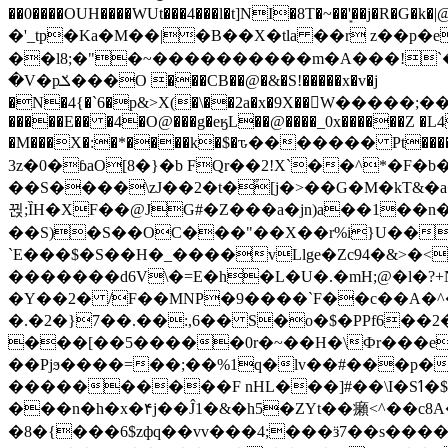
��0����OUH����WUt���4���l�t]NI�8T�~��'͙��j�R�G�k�|@a���
�'_tp�Ka�M��|�B��X�tla ��r z��
��l8;�"�~����������m�A���!`��e���z�
�V�pݎ���O ���CB��@�&�S!�����x�v�j
�N�4{�`6�p&>X(�\��2a�x�9X��򢧰W����
�����E�� �4�O@���g�eӄL��@����_0x������Z �
L4
�M���X�:�*����k�$�ԏ������� Pt����M
3z�0�ɓaO[8�}�b FQr��2!X`��^*�F�
��S����\zJ��2�t�۫[j�>��G�M�kT&�a��J�eK
뀑;ȈH�XF��@JG#�Z���a�jn)a��1��n��ݕ-#�UX��$jفD�D)�p=��ŲQ|V
��S)�S��OC���"��X��r%i}U��g��ᖓ�56�vܚ�
`E���$�S��H�_����vLlge�Zc94�&
�������d6V\�=E�h�L�U�.�mH;@�l�?+N���!#ڊ:�4o��Z�6c���M�m se ���a3
�Y��2� /F��MNP�9����`F��c��A�^�
�.�2�}7��.��:,6�� S�o�$�PPf6�
���[��5�����0r�~��H�\Фr���e�
��Pjϧ����=��;��%1q�lv��#���p�
����������F nHL���]#��\I�Sߗ�$����YǕQ��԰5k�/����LH�\�Ȃ�>��:%u'��3(Y���d�JΕ�gm?�'~V��
���n�h�x�۴j��Ĵ1�&�h5�ZYt��癩<^�� 
�8�{���6$zфq��vv���4;���ӟ7��s�����