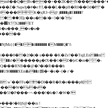
���Z�.%qwɮ�#�e ,���L��pH�R0��Od�"�
��/� � :��3Ҵc��o��/�>3�!�`s/
΍X' S2���ET
�Q���RNB��@�?�ɨ�R���h
X��U$0����XEm�a��z\黝�<�z�~[� r¨�
B w`��FFu��Dl��R�R�e���p8[
�����W�u�e�
���!�HjS@��m !