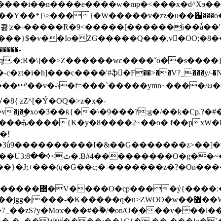
���e����w�mp�<���x�d^Xϧ����a�c��r�ۇ/�^
��*}\>���}�W�����v�zz�u��֌���o����
��콿|z�-�����R�9<�����[������ї��ٗa�
��}$�v��Io�ZG�����Q���,v�OO;�8��
��q.�;R�\]��>Z������wɛ����ˇo��s����
�i�h]���c����'#ֆ�F��>��V?_���y/˗�N�
8{|zZ^[�Ý�OQ�>z�x�-
�Y�ï'�/�/
�!
x�����l~R}
�����}�J;+���(q�G��c;�-�������z�?�On�
�K�����q�u>ZWOO�w��߼��W�a���p�����ޓ���_���r-
7_��zS?y�Moϫ���#�ۗ�/�on/O����v���l