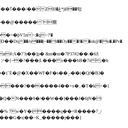
��탃
�/o���|~��r��Oy���!�/�ok@�|o�,�Pv�
#:A�?`h��]p� &m�m�7P
37#2��.�6J|
����?������4��+x�_�T�k>�}
���G�x|��>K_�����j���}