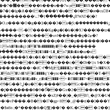
~�-�_��W����;��}G{�,��˳���lu�
�7�}�lg�Ⱥ��6 �h���Y�a�`�0�7�ͷ�cu
����\߸7�{�������ڮI'WAT�]�?
���/��񛆻X�ŷ�3i��=L�_�o7]�|�o�ӝ�ш�o
a������X�x�K�!?�(��A����N�� � 
0��DE�����:�����>�dCᔵ�Mj)[j���l�2y^�(
��� vJ��NiX
��Z�9:?� ����?
�?h�ʆ �������8�9�5֟���Gx�2���
U�� ������� �xZ|#��]�_�j9B˥_�@X
r�I7�gp~H�_@��r(��]���Yb��ڃE����)b��`B� �y
)��$яȢn ;�*���|�&�Q뿿)��?� �K.�C� �/2��