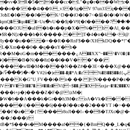
��o��5��4i��9._v3�Sg�V 97un33q��
���?
˞v��qmQ�/�qo�� �>Uu߲�vU��$j�Vͦ9[�f����7ް
���O3U�aH�h�s��p�X�%� b�Al_��ֲ�
]L�Xm���0�˒�q��nY�b�
�V0�{��N͉fMz}}��J�d������ �M���Q�"f-
�"�]��B�N(��8z[��l��V��"��)
�K�G"UͺFV��i�Jn� ��: ]N����P�z
�V�H��7�.#�l�z�Vi]
~$��.j�Xaxja~�!�2���
���i+p�)����Z�F�@\|zM�|
Y�W�b��A���k�Gr��h3M�z?oA�Vk�I� �
5����\{����6j���J��z��2���YT i�>
۾��$�TJXʛ�@���5J�P���<=-���!�k�?-�W�?
�;!���)!
KtB�*$���s�M����af��{�BmQ��_L�q�