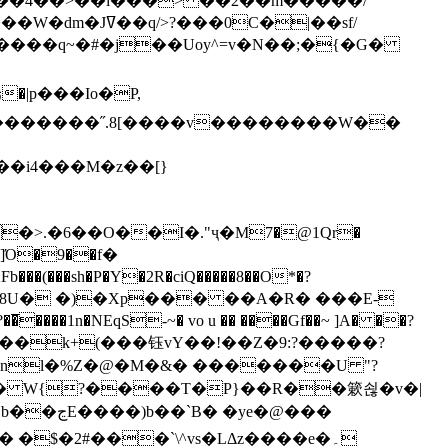
`��4��>��i���> ��2��m�����/
B����q~�#�j��Uoy^=v�N��;�{�G�
�>.�6��O��I�."ҷ�M7�@1Qr�
Fb���(���sh�P�Y�2R�ciQ�����8��O*�?
s����nl�%Z�@�M�&� �������U "?
�U� W{?����T�Ρ}��R��簌쇦�v�|
e�@���
]� �$�2#���`\^vs�LΔz����e�۔