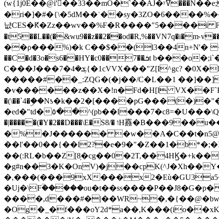
(w{1j0E��@i'��33��mO�`��AJ�ʸߜ���N��e;�vv�3R�5� [���cc�L"�g�r���Wz�.m#��Q�Bv���+��2K�tN������^�}y������Q�ۅUbB,���j�зb*��Q"�zӦc��Y�, B]!hI�KZ�T�5/
�ri�]�#�{\�5dM��ʿ��sy�3ZO�6����%�
냢CES�Ԟ�Zz��wv��%F�R����"5����i FJo߿E�I���J��K^D��iO�I�7<�䌔�l�\�W�H���IK�|ςR3~t@ j����g�E�
�t5��L��(�&wu9��z��2��od�R,%��VN7q�i�m
��ρ���%)�k C��$��(l3��4n+N'� 
��C�d�3o�s6��HY�c0��7��ܭt b���o�;i`�$R�N[z���h�K����-�]T�4�n�k�<ł@1�u���_�x�u�
C���J���ܮ�4�7{�1cVVX���"Z[I^gc? �0X�Ry��'�u��.̼�+��R��RnF$��/XHkDQ��*!"�����
�����#��_:ZQG�(�
j��/C�L��1 ��]��
�v������z��X�!n�Fd�H[l VX��F`R��M�oG�m�������ۼA��XXˮ~��^
�(\��`4�ۣ��Nƾ�k��2�[����pG���(�)
�ed�"td�٥��^(pb��l���7�c8=�U���\Q����wƜ�M�t�l��N��Z#��3E<���X@��|���8��2f�(� u��� �K�Zе?��TӊjLEn��m
�|�����(�Y�2��D���\E�S8/� וH䨺�B���9��u��/؆���5�<�ʾV#2ύ�)e��-�j�*A:�z'%�B��$��d{ڀ ��s!������g�fX��1�Z�[eC�m� �-
�%�J������ �w��A�C��t�n5@��
��l'��0��{��l2?�e�9�"�Z��1�b*�;�ІV:
��(:RL�b��Z[8̦�cg��0�2T,��4HϏ�+k��
�g#n��3�K�OnV)�j��cpK(^J�Xh��
�,���(���9xX���x2�Eù�GU3a
�Uj�\Fؒ�����ou�t��ss����P��J8�G�p� ��Ғ�a� �{?���r8oJI��ȋ
����,d���#�|��WR~�,�{��@�bw�
�Og�_�f���oY2ԁ*a��,K
���(io��x