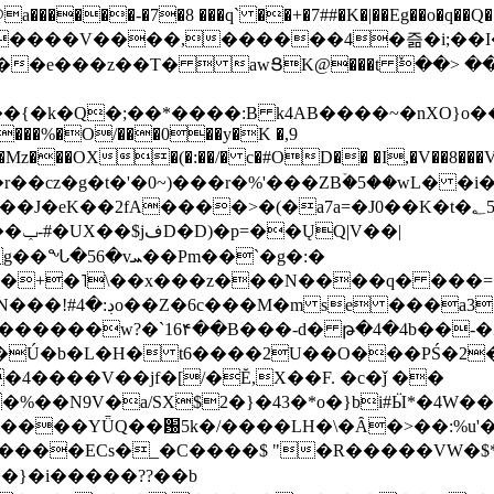
���-�7�8 ���q` ��+�7##�K�|��Eg��o�q��Q�˩mw���XN�N�یb/�N
p�e����V����,������4�즒�i;��
�T�  awՑK@���t ٚ��> ��[v�[�6I�ŅR��ݍ
�;���{�k�Q�;��*����:B k4AB����~�nXO}o���
���%�O/���0��y�K �,9
z���OX�(�:��/� c�#OD�� �I,�V��8��
b�r��cz�g�t�'�0~)���r�%'���ZBۡ�5��wL� �
��2fA����>�(�a7a=�J0��K�t�؂5q�T�5�;UC6
��|
�Pm��`�g�:�
>�<�+�˥\��x���z���N����q� ��
���[�DV�o�|
�����w?�`16۴��B���-d� թ�4�4b��-�
�2�Ú�b�L�H� t6����2U��O���PŚ�2
4����V��jf�[/�Ĕ,X��F. �c�ǰ ��
�%��N9V�a/
SX$2�}�43�*o�}bi#Ӹ*�4W
c8A����ECs�_�C����$ "�R�����VW�$
}�i�����??��b