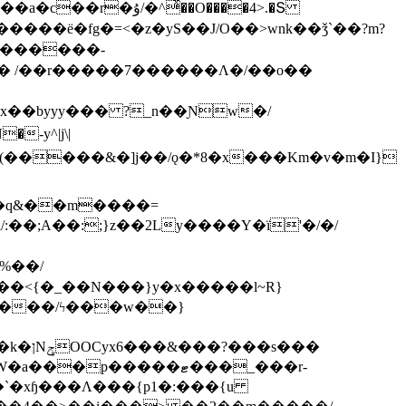
ͯ��O����4>.�Տ
�ё�fg�=<�z�yS��J/O��>wnk��ǯ`��?m?
�'������-
 /��r�����7������Λ�/��o��
]x��byyy��� ?_n��Ɲw�/
-y^|j\|
�����/ϟ���w��}
��`�xɧ���Λ���{p1�:���{u