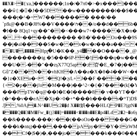
��X�>�{ϫa,]������;1n�/�7π0�>�x���]�����z����/�7?� �{�خ�0���
��ŵ{:��J��5D7��w��������l��$����^������e$
���ʈ�^�= W7������� ���/��
`pfk@��B�J8%��V����\ߤ��/o��d��6b�@��J�tqw3�}>Y]������<�b��̌��{B���~v_v��fT`��88���i⥀��>�����>�ޯ�'�����?
�I�� 8Qq1+qy��"�|�<���w󠒪7+�����X�n�F�a��M<�ح��]��g�����`�s��z�C�
�_=���������� �B�'���Oo���9S�z
��j�al��f��S�w� �x�w�r���a��o���W�1� �Ā5
�������ig �5���6P-�!jɪ���q�w�������z���9��� e�`Jd �ܒo�
��U�-��"��zȿX77Q5ap�;t昚�E_�7�j��
Gǖ"Z��N��vhKH�A��a�X�8�4��W<��7�
{+2�p��j!o�M���)��^2<�{�7���(k[�Y�JT�Z��@`h,�@�
���PpTW�q@��I�E�I����8|� v��YT��^
(�^��v��eA�Xp�>0�+*���h����s�ײT)D$%�AQ�To�*�>W�^�=�.�9�Ύ҇�z�l�E�����F�U��#�X�#�dM���$��;�)0�g�OH�����w�����ҋ��
Ԓ,%0Aj|�.N^��Uc2��̝d X��f娯���HLQP�E?(gtN
����Q��3�M�Fw_�{j3��]=�����<�l��n��E�p4�Ld2�2~�o6y��oy=$7�y�r�
��&����-���|<��(��oOɒ��� ���G�8Bl AT}w���
���k�ntq)���,����pApy�9�Y�1zWM
��Cf�|$�)�,���jɢ� ����k���0�