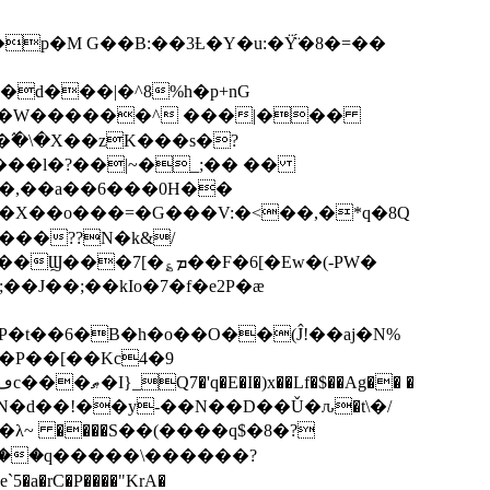
p�M G��B:��3Ƚ�Y�u:�Ÿ̈́�8�=��
R�d���|�^8%h�p+nG
�W������^ ���|���
�\�X��zK���s�ּ?
���l�?��|~�_;�� ��
k�X��o���=�G���V:�<��,�*q�8Q
���??N�k&/
��F�6[�Ew�(-PW�
�J��;��kIo�7�f�e2P�ӕ
��P��[��Kc4�9
��N�d��!��y-��N��D��Ǔ�ԉ�t\�/
�λ~ ����S��(����q$�8�?
��q�����\������?