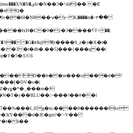
��3�^d4[�� �Ɇ
I�nQ�
�y~ K|����m�>٢��
��lxH�C�0�}�3����؟T+��|
�V�?i�� �G�۸&@뭭r����9_z�:t�X�t�
i��;�3�t�dh�.��5]���{���q ��|
�=���D��h� �m���o)���d�?
Z�yǥ�*�_���m�/
�N�T�y��BLU��;~���˥��#��l
��7��%���L:Eg�m.��̝��8������lkv
*�t�h��