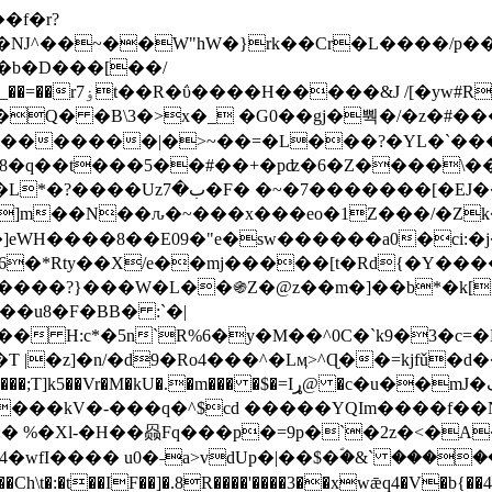
Ǌ^��~��W"hW�}rk��Cr�L����/p��
�ן�4�O�@�F�7i�&�6�īw�:o���X(�������~�~�y���_��=��rۏ7t��R�ΰ����H����
�&J /[�yw#
Q� �B\3�>x�_ �G0��gj�뿩�/�z�#�
�
�������|�>~��=�L���?�YL�`���߬
�w8�q��t���5��#��+�pʣ�6�Z����\�
j]m��N��ԉ�~���x���eo�1Z���/�Z
eWH����8��E09�"e�sw������a0�ci:�j
�X/e��mj�����[t�Rd{�Y�����Ϣ���7[�؏ܡ
���?}���W�L��֍Z�@z��m�]��b*�k[;�
|�z]�n/�d9�Ro4���^�Lӎ>^Ɋ��=kjfǔ�d
�P�����kV�-���q�^$cd �����YQIm����f
:� %�Xl-�H��赑Fq���p�=9p�`�2z�<�A
�wfI���� u0�˗a>vdUp�|��$�ؐ�&` ����