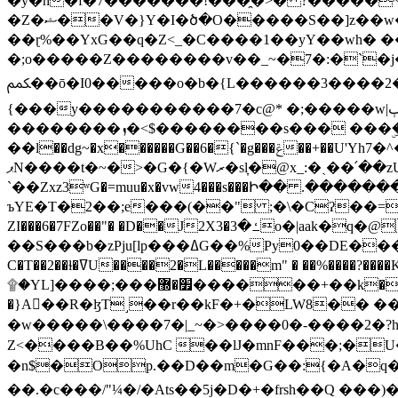
�y�h�f�7�������!���̯�>� ?�����
�Z�ޝ��V�}Y�I�ծ�O�����S��]z��w��7�޷�����h���u��7w.ϻ���8X��ͮ�����W�dm�Jߜ��q/>?���0C�|��sf/
��ɽ%��YxG��q�Z<_�C����1��yY��wh� �
�;o�����Z��������v��_~�7�:�`�j�����
ﶻ��ō�I0�����o�b�{L������3����2�O.z���/�O�g��]i�j��3�u�̨S;�ܳ��������kژ�|p���Io�P,
{���y�����������7�c@* �;�����w|ٻ����<-�'����Kg�g�[�k�)ܹ�X?���f��tz�������˝.8[����v��������W��
��������ܙ�<$��������s��� ���ۣ����e��7;'�Sc����ߋvf������g�2ޓ�?
��l��dg~�x������G��6�{`�g���ݝ��+��U'Yh7�^�8'�o��|�r�x����q��1�g������i����i4���M�z��[}
ޕN����t�~�>�G�{�Wރ�sl̞�@x_:�ˏ��՛��zU;wk�F�m�q}{��7�o������y�ϟ�:�������
`��Zxz3ʷG�=muu�x�vw4���s���Ի�� .�������
ъYE�T�2��;e���(��" ;�\�Cʔ��=
ZI���6�7FZo��"� �D��J2X3�ߑ�3o�|aak�q�@����]�K���w���r;� �Dt�\}x S�X�]Ό�9��f�
��S���b�zPju[lp���ߡG��%Py
C�T��2��ɫ�ߜU����2�L�����m" � ��%����?����K�ǳ'�U4�?ü�Ġ����q־{�ync���a1�����T-�8U� �)�Xp��� ��A�R� ���E-
۩�YL]����;���׿�޽������+��k��o���O�Zt�6�[a��v_r;�b�f���== �tT��E��7=� ��|���?��̅����1n�NEqS-~� vo u �� ����Gf��~ ]A� ��?
�}A��R�ɮT˼��r��kF�+�LW8�� ���G��?ڸ�u��y����2o�Gc���t!W���k+(���钰vY��!
�w�����\����7�|_~�>�� ��0 �-����2
Z<����B��%UhC ��lJ�mnF���;�
�n$�Op.��D��m�G��:{�A�q��/�vP���.�B�
��.�c���/"¼�/�Ats��5j�D�+�frsh��Q ���