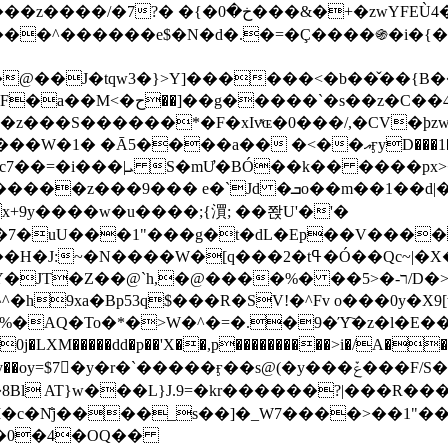
&�+�zwYFEÙ4�~�_�̾� ӽ�+�.x�|
�N�d�.�=�Ç����֍�i�{���fZV�nw�����ەys��2��`m��
�4�;�^�� 8�s�q���7?
���S������*�F�xIvͯɶ�0���/,�CV�ϸzw
����a�� �<��އӻyD���1�KS�w���!
��U�,����:Hpլ�U�K��_y4߼��O����_@c7��=�i���|ܝ S�mƯ�BÓ��k�� ����p
x
�m��1��d|��;�X�xxsrr�3��J�I�@3g�g��㝼
x+9y����w�u����;{㵋; ��쫝U'�'�
uU���1"���g�t�dL�Ep��V�����8u� ��
�}z�XEu�<ं�Q!�;yL+J��F �
���%� ��ר-�<5/D�>�d�����1!u8JP�@TE� �P�1��?
^�h9xa�Bp53q$���R�ЅV!�^Fv o���0y�
�0j�LXM�����dd�p��'X��,p����������>i�/A���
`�����ӻ��s@(�y���ݞ���F/S��_T��Õ�������w��h�'U��_��L!
L}J.9=�kr������?|���R����Wߙ���o�O���ӯ�����
�c�N̐j����_s��]�_W7����>��1"��
��0�4�OQ��