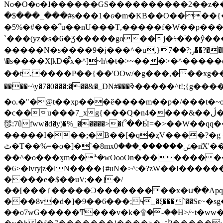
No�O�o�ɺ������GS����������2��z�����i��n�
�$���_���#s���1�ԍ�m�KΒ��O����{��Y
�5%�#���՞u��nU���T,��� ��f�W��p�
`���(yz�s�6�Ʒ�����go��j�ϟ�֜��ŷ���
�����N�s����9�j���^�u,}ݛ;?��7��?�������-
\�s����X|kD�᩺x�^]~h\�t�>~���>�^���
��t,����P��{��'OOw/�g���,���xg��-c�zt
����~\y�7�0���:���&�_DN#���ߢ�����^t!;{g������'��v�-\�f=���`�����ymn~����/ꧽ�(�����&�]j��/ǫ�*8�x���Km�v�m�I}
�o.�"�@t��xp���ӗ����m��p�/���t�~o'�
�c��u���7_xg{���Q�n4����&��ڷ�v�j�ۣ�xo�3��ƙ{��\�9���?:g�/��k�Cp.?�#�q&��m����=
髿:7ûfww�d�y)�%_�����>�t՞��Ӹ=�>��W��qq����ܞ����{K�y�8����2~��o� f��pxW�l/:��;A��:;}z��2Ly���
�����I���;�B��[�q�ʐV����?�g 
ٹ�T��%=�o�]�`�8mxݽ������˳���0�n̾X'��3ǘ9����������I�&��G�������z>��]�%��/
��^�o���ӽm��ܑ�wOooOn����������U3:ٹ>ߦ��8�.B#4���������O�g��~��<{�_��N���}y�
�6>�lvry|z�lN����{#uN�>^:�?zW��I��
����e�$��uV;��]�/
��[���ٵ�����Ͻ���������x�ս��Apq�����޻�V����O�cp����ٝy{����:�k�ןNݯOOCyx6���&���?���s���
���8v�d�]�9��6���;ϟ_�ξ���`��Sͼ~�sg��jgg�|���-
��o7wG�����Ͳ���v�k�۩�-��H>/~t�ww�