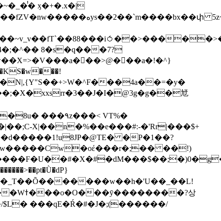
��bx��փ 5z~�>�y4N/
��X=>�V���a��ً�>@���a�!�^}
>�N|,{Y"S��+>W�^F���4a��=�y�
�٩z���< VT%�
��3���H�J:~�N����W�[q���2�tߟ�Ó��Qc~|�X�|��;Ϲ-X|��n�%��e���#:-�
'Rr|���$+
X9[w�����Cw�oέ���r�;�� ��!)
�����>��pt�Ǜ�dP}
���?상
/$L� ���qE�Ŕ�#�J�;(������/