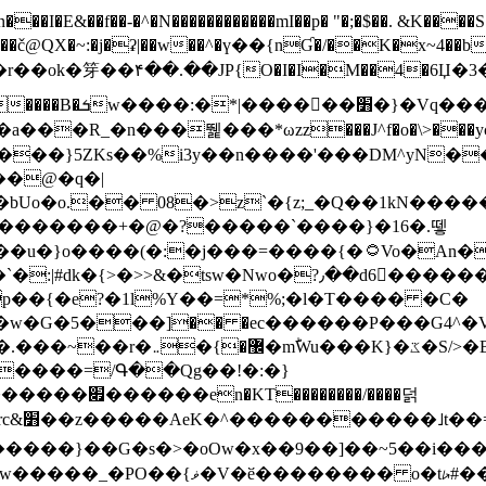
N������������mI��p� "�;�$��. &K����S�vק ������z�I2>z�� �tp��g�T
~:�j�ʡ|��w��^�ү��{nƓ�/��K�x~4��b�����r 1t
���}5ZKѕ��%i3y��n����'���DM^yN�
��@�q�|
08�>z`�{z;_�Q��1kN������\f; �ۭ�ԗ�ݳ��d����
���������+�@�?�����`����}�16�.뗗
p��{�e?�1l%Y��=*%;�l�T���� �C�
�7�w�G�5���]�� �ec������P���G4^�
�W#�I��*]\W��)Ħ�1��fC}
����=/Գ��Qg��!�:�}
��}��G�s�>�oOw�x��9��]��~5��i���>�
�骦t��UU�{�<��Z�.R����w77*jk8{|