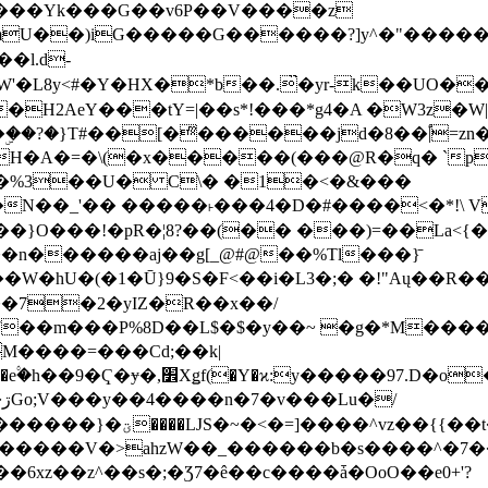
���Yk���G��v6P��V����z
�����G������?]y^�"�������ߠ���/��ZH�ڠ*ji0
�l.d-
H2AeY���tY=|��s*!���*g4�A �W3z�W|
�A�=�\(�x�����(���@R�q� `pD��Do֛�
�Y'�^�%3��U� C\� �1�<�&���
N��_'�� �����˫���4�D�#����<�*!\ Vn
��n������aj��g[_@#@��%Tl���}̄
7��m���P%8D��L$�$�y��~ �g�*M���
M����=���Cd;��k|
�Q�N���9�/��W��]���J�6jN�/
�i����q��=R����7_/
�����V�>ahzW��_������b�s����^�7�