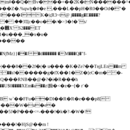
���Z�.%qwɮ�#�e ,���L��pH�R0��Od�"�
��/� � :��3Ҵc��o��/�>3�!�`s/
΍X' S2���ET
�Q���RNB��@�?�ɨ�R���h
X��U$0����XEm�a��z\黝�<�z�~[� r¨�
B w`��FFu��Dl��R�R�e���p8[
�����W�u�e�
���!�HjS@��m !