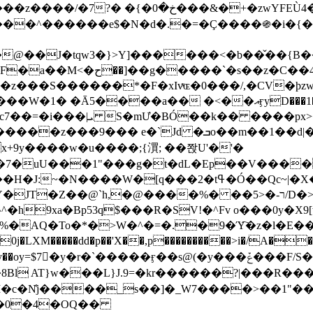
&�+�zwYFEÙ4�~�_�̾� ӽ�+�.x�|
�N�d�.�=�Ç����֍�i�{���fZV�nw�����ەys��2��`m��
�4�;�^�� 8�s�q���7?
���S������*�F�xIvͯɶ�0���/,�CV�ϸzw
����a�� �<��އӻyD���1�KS�w���!
��U�,����:Hpլ�U�K��_y4߼��O����_@c7��=�i���|ܝ S�mƯ�BÓ��k�� ����p
x
�m��1��d|��;�X�xxsrr�3��J�I�@3g�g��㝼
x+9y����w�u����;{㵋; ��쫝U'�'�
uU���1"���g�t�dL�Ep��V�����8u� ��
�}z�XEu�<ं�Q!�;yL+J��F �
���%� ��ר-�<5/D�>�d�����1!u8JP�@TE� �P�1��?
^�h9xa�Bp53q$���R�ЅV!�^Fv o���0y�
�0j�LXM�����dd�p��'X��,p����������>i�/A���
`�����ӻ��s@(�y���ݞ���F/S��_T��Õ�������w��h�'U��_��L!
L}J.9=�kr������?|���R����Wߙ���o�O���ӯ�����
�c�N̐j����_s��]�_W7����>��1"��
��0�4�OQ��