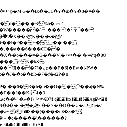
p�M G��B:��3Ƚ�Y�u:�Ÿ̈́�8�=��
R�d���|�^8%h�p+nG
�W������^ ���|���
�\�X��zK���s�ּ?
���l�?��|~�_;�� ��
k�X��o���=�G���V:�<��,�*q�8Q
���??N�k&/
��F�6[�Ew�(-PW�
�J��;��kIo�7�f�e2P�ӕ
��P��[��Kc4�9
��N�d��!��y-��N��D��Ǔ�ԉ�t\�/
�λ~ ����S��(����q$�8�?
��q�����\������?