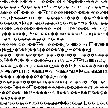
��o��5��4i��9._v3�Sg�V 97un33q��
���?
˞v��qmQ�/�qo�� �>Uu߲�vU��$j�Vͦ9[�f����7ް
���O3U�aH�h�s��p�X�%� b�Al_��ֲ�
]L�Xm���0�˒�q��nY�b�
�V0�{��N͉fMz}}��J�d������ �M���Q�"f-
�"�]��B�N(��8z[��l��V��"��)
�K�G"UͺFV��i�Jn� ��: ]N����P�z
�V�H��7�.#�l�z�Vi]
~$��.j�Xaxja~�!�2���
���i+p�)����Z�F�@\|zM�|
Y�W�b��A���k�Gr��h3M�z?oA�Vk�I� �
5����\{����6j���J��z��2���YT i�>
۾��$�TJXʛ�@���5J�P���<=-���!�k�?-�W�?
�;!���)!
KtB�*$���s�M����af��{�BmQ��_L�q�