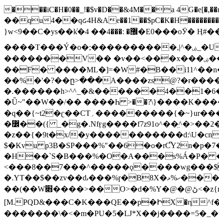
���iC�H�0��_!�$v�D��&4M��a 4G�e[�,��n���I�E&��f��-�^�
��qu4��qᏽ4H&Ae��1��$pC�K�H����������č@QX�
}w<9��C�ys��k҆�޼� :���4�� 4�E0���oӮ� Ӊ#��r��ok�笌��۴��.��JP{O�I�I�M��4�6Џ�3�ꦩ�l���W����/��ΗƧ�o��WS��<$�'�
����T���Ý�o�;����������,|^�ۻ_�U����B�ܭw����:�*|������׻�}�Vq���j¯���P�.QwO�ｓ���I�V�ϓ����d}
�������V�� �v��<���x���ۻ��a���R_�n���뛡���*ωzz���J^f�o�\>���yc-ϭc�������}��(����;/J��K�J�/
�
�F� ����ML�]=�W#�B��i11^��n
��%�'�?��ը>���A����zs@?�ɍ���
�.������h>^^_�&������4��1�6�bUo�o.�� 
�Ǖ~"��W��/�� ����Һ >��?ֿ\}����K�
�q��{~t2�ʗ��CT؍���������{�~}ur����u�}o����(�:�j���=����{�۝Vo�An��J^��������M\M�'{{l�i
�߼��({ _�g�.Nfӻg����f7z91o^��̤^�>��2�`�:|#dk�{>�>>&�tsw�Nwo�?٫��d6򆧇�������*��[|^]oo���NW~zz>�X&�u�=K?��
�z��{�9t�x/�y�����������d:\U�cn
$�Kvu p3B�SP���%"��6�o�rC͆Y2n�p
�H��`S�B���%�O�A���s%Á�P� �.���~��r�޼�}�܅�mؕWu���K}�ػ�S/>�B�vw�
<���8��7���^�����ǫ����wg���$
�.YT��$��zv��ԃ���%ɼ�B
8X�ހ%ޅ��������׏������en�KT��������/����덝
��(��W׋����>��O>�d�%Y�@�@ڻ<�z{rc&׻��z�����AeK�^�����������˩t��=x~
[M.PQD&���C�K���QE��p�ԻX�η^f���
�������\�<�m�PU�5�Ǉ*X��j����=5�_�w�����_�PO��{ޥ�V�ӗ�������� o�t⭟#��w7�p��6