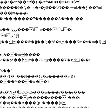
ͯ��O����4>.�Տ
�ё�fg�=<�z�yS��J/O��>wnk��ǯ`��?m?
�'������-
 /��r�����7������Λ�/��o��
]x��byyy��� ?_n��Ɲw�/
-y^|j\|
�����/ϟ���w��}
��`�xɧ���Λ���{p1�:���{u