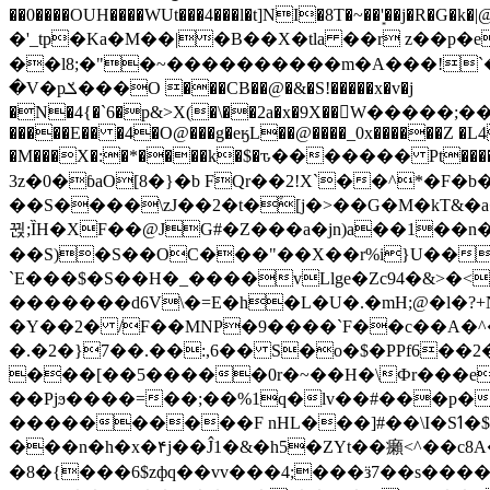
��0����OUH����WUt���4���l�t]NI�8T�~��'͙��j�R�G�k�|@a���
�'_tp�Ka�M��|�B��X�tla ��r z��
��l8;�"�~����������m�A���!`��e���z�
�V�pݎ���O ���CB��@�&�S!�����x�v�j
�N�4{�`6�p&>X(�\��2a�x�9X��򢧰W����
�����E�� �4�O@���g�eӄL��@����_0x������Z �
L4
�M���X�:�*����k�$�ԏ������� Pt����M
3z�0�ɓaO[8�}�b FQr��2!X`��^*�F�
��S����\zJ��2�t�۫[j�>��G�M�kT&�a��J�eK
뀑;ȈH�XF��@JG#�Z���a�jn)a��1��n��ݕ-#�UX��$jفD�D)�p=��ŲQ|V
��S)�S��OC���"��X��r%i}U��g��ᖓ�56�vܚ�
`E���$�S��H�_����vLlge�Zc94�&
�������d6V\�=E�h�L�U�.�mH;@�l�?+N���!#ڊ:�4o��Z�6c���M�m se ���a3
�Y��2� /F��MNP�9����`F��c��A�^�
�.�2�}7��.��:,6�� S�o�$�PPf6�
���[��5�����0r�~��H�\Фr���e�
��Pjϧ����=��;��%1q�lv��#���p�
����������F nHL���]#��\I�Sߗ�$����YǕQ��԰5k�/����LH�\�Ȃ�>��:%u'��3(Y���d�JΕ�gm?�'~V��
���n�h�x�۴j��Ĵ1�&�h5�ZYt��癩<^�� 
�8�{���6$zфq��vv���4;���ӟ7��s�����