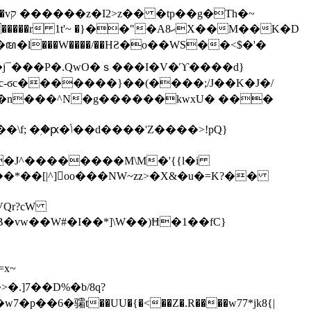
h�~
'~ �}��"�Aޙ8X��M��K�D
�n���^N�g������kwxU� ���
'Z����>!pQ}
VQr?cW
.]7��D%�b/8q?