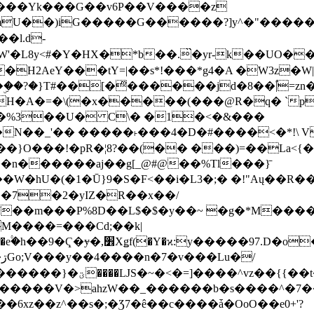
���Yk���G��v6P��V����z
�����G������?]y^�"�������ߠ���/��ZH�ڠ*ji0
�l.d-
H2AeY���tY=|��s*!���*g4�A �W3z�W|
�A�=�\(�x�����(���@R�q� `pD��Do֛�
�Y'�^�%3��U� C\� �1�<�&���
N��_'�� �����˫���4�D�#����<�*!\ Vn
��n������aj��g[_@#@��%Tl���}̄
7��m���P%8D��L$�$�y��~ �g�*M���
M����=���Cd;��k|
�Q�N���9�/��W��]���J�6jN�/
�i����q��=R����7_/
�����V�>ahzW��_������b�s����^�7�