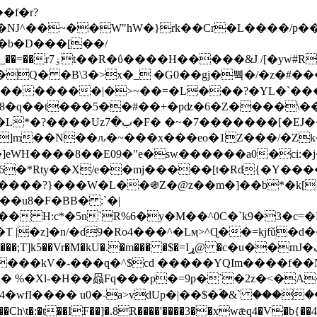
Ǌ^��~��W"hW�}rk��Cr�L����/p��
�ן�4�O�@�F�7i�&�6�īw�:o���X(�������~�~�y���_��=��rۏ7t��R�ΰ����H����
�&J /[�yw#
Q� �B\3�>x�_ �G0��gj�뿩�/�z�#�
�
�������|�>~��=�L���?�YL�`���߬
�w8�q��t���5��#��+�pʣ�6�Z����\�
j]m��N��ԉ�~���x���eo�1Z���/�Z
eWH����8��E09�"e�sw������a0�ci:�j
�X/e��mj�����[t�Rd{�Y�����Ϣ���7[�؏ܡ
���?}���W�L��֍Z�@z��m�]��b*�k[;�
|�z]�n/�d9�Ro4���^�Lӎ>^Ɋ��=kjfǔ�d
�P�����kV�-���q�^$cd �����YQIm����f
:� %�Xl-�H��赑Fq���p�=9p�`�2z�<�A
�wfI���� u0�˗a>vdUp�|��$�ؐ�&` ����