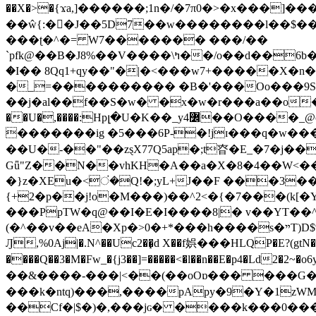
��X�>�{ϫa,]������;1n�/�7π0�>�x���]�����z����/�7?� �{�خ�0���
��ŵ{:��J��5D7��w��������l��$����^������e$
���ʈ�^�= W7������� ���/��
`pfk@��B�J8%��V����\ߤ��/o��d��6b�@��J�tqw3�}>Y]������<�b��̌��{B���~v_v��fT`��88���i⥀��>�����>�ޯ�'�����?
�I�� 8Qq1+qy��"�|�<���w󠒪7+�����X�n�F�a��M<�ح��]��g�����`�s��z�C�
�_=���������� �B�'���Oo���9S�z
��j�al��f��S�w� �x�w�r���a��o���W�1� �Ā5
�������ig �5���6P-�!jɪ���q�w�������z���9��� e�`Jd �ܒo�
��U�-��"��zȿX77Q5ap�;t昚�E_�7�j��
Gǖ"Z��N��vhKH�A��a�X�8�4��W<��7�
{+2�p��j!o�M���)��^2<�{�7���(k[�Y�JT�Z��@`h,�@�
���PpTW�q@��I�E�I����8|� v��YT��^
(�^��v��eA�Xp�>0�+*���h����s�ײT)D$%�AQ�To�*�>W�^�=�.�9�Ύ҇�z�l�E�����F�U��#�X�#�dM���$��;�)0�g�OH�����w�����ҋ��
Ԓ,%0Aj|�.N^��Uc2��̝d X��f娯���HLQP�E?(gtN
����Q��3�M�Fw_�{j3��]=�����<�l��n��E�p4�Ld2�2~�o6y��oy=$7�y�r�
��&����-���|<��(��oOɒ��� ���G�8Bl AT}w���
���k�ntq)���,����pApy�9�Y�1zWM
��Cf�|$�)�,���jɢ� ����k���0�