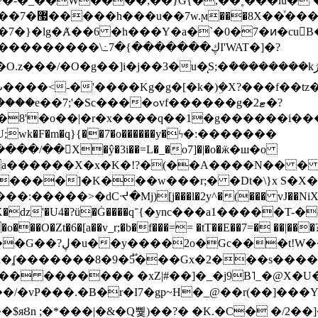
~�-�_��W����;��}G{�,��˳���lu�
�7�}�lg�Ⱥ��6 �h���Y�a�`�0�7�ͷ�cu
����\߸7�{�������ڮI'WAT�]�?
���/��񛆻X�ŷ�3i��=L�_�o7]�|�o�ӝ�ш�o
a������X�x�K�!?�(��A����N�� � 
0��DE�����:�����>�dCᔵ�Mj)[j���l�2y^�(
��� vJ��NiX
��Z�9:?� ����?
�?h�ʆ �������8�9�5֟���Gx�2���
U�� ������� �xZ|#��]�_�j9B˥_�@X
r�I7�gp~H�_@��r(��]���Yb��ڃE����)b��`B� �y
)��$яȢn ;�*���|�&�Q뿿)��?� �K.�C� �/2��