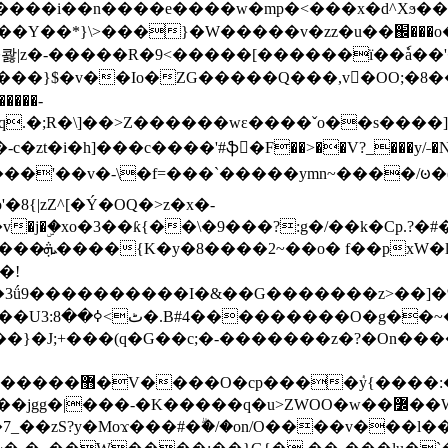
���e����w�mp�<���x�d^Xϧ����a�c��r�ۇ/�^
��*}\>���}�W�����v�zz�u��֌���o����
��콿|z�-�����R�9<�����[������ї��ٗa�
��}$�v��Io�ZG�����Q���,v�OO;�8��
��q.�;R�\]��>Z������wɛ����ˇo��s����
�i�h]���c����'#ֆ�F��>��V?_���y/˗�N�
8{|zZ^[�Ý�OQ�>z�x�-
�Y�ï'�/�/
�!
x�����l~R}
�����}�J;+���(q�G��c;�-�������z�?�On�
�K�����q�u>ZWOO�w��߼��W�a���p�����ޓ���_���r-
7_��zS?y�Moϫ���#�ۗ�/�on/O����v���l