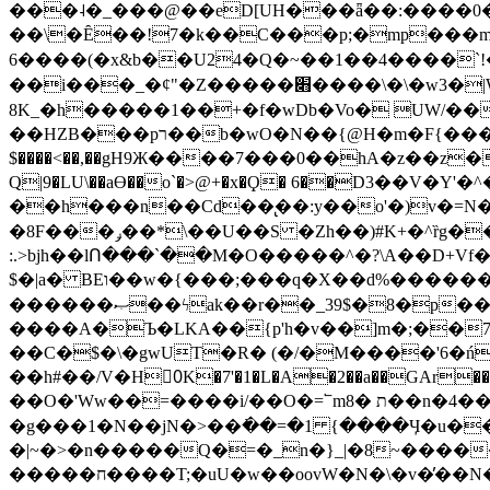
���˨�_���@��eD[UH���ǟ��:����0
��\�Ȇ��!7�k��C���p;�mp���mU��)iG
6����(�x&b��U24�Q�~��1��4����`!�
��i���_�ȼ"�Z�����׋����\�\�w3�|W'�L8y<#�Y�HX�*b��.̏�yr-k��UO����@����� `㾱
8K_�h�����1��+�f�wDb�Vo� UW/���
��HZB���pר��b�wO�N��{@H�m�F{���ۣ��?�}T#��[�ͫ������jd�8��֠|=zn��=�ϸV5n~:�q~?'�
$����<��,��gH9Ж����7���0��hA�z��z�H
Q|9�LU\��aƟ��o`�>@+�x�Ϙ� 6��D3��V
��h���n��Cd��̢��:y��o'�)v�=N�
�8F���ݛ��*\��U��S �Zh��)#K+�^ȑg���}O���!�pR�¦8?��(�� ���)=��La<{� ;^�{~�?���|L��� x���bB�7z;�h
:.>bjh��lՈ���`��M�O�����^�?\A��D+Vf
$�|a� BEו��w�{���;���q�X��d%�������W� hU�(�1�Ū}9�S�F<��i�L3�;� �!"Aų��R���{`Ė�@�X��WF�F�s��˼-��(�Qf�B]�
������ޞ��ϟak��r��_39$�8�p���7�2�yIZ�R��x��/
����A�Ъ�LKA��{p'h�v��]m�;��
��C�$�\�gwUT�R� (�/�M����'6�ń
��h#��/V�H0ٍK�7'�1�L�A�2��a��GAr���e۟�h��9�Ҁ�ɏ�,׾Xǥf(�Y�ϰ:y�����97.D�o
��O�'Ww��=����i/��O�=՟mת �8��n�4��ڗGo;V���y��4����n�7�v���Lu�/
�g���1�N��jN�>��߭��=�1 {����Ӌ�u�������}�ؾ����ǇS�~�<�=]����^vz��{{��t�% 7w�Y
�|~�>�n�����Q�=�_n�}
_|�8~����
�����ח����T;�uU�w��oovW�N�\�v�̓��N��6xz��z^��s�; �Ʒ7�ê��c����ǡ�OoO��e0+'?