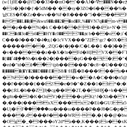
(w{1j0E��@i'��33��mO�`��AJ�ʸߜ���N��e;�vv�3R�5� [���cc�L"�g�r���Wz�.m#��Q�Bv���+��2K�tN������^�}y������Q�ۅUbB,���j�зb*��Q"�zӦc��Y�, B]!hI�KZ�T�5/
�ri�]�#�{\�5dM��ʿ��sy�3ZO�6����%�
냢CES�Ԟ�Zz��wv��%F�R����"5����i FJo߿E�I���J��K^D��iO�I�7<�䌔�l�\�W�H���IK�|ςR3~t@ j����g�E�
�t5��L��(�&wu9��z��2��od�R,%��VN7q�i�m
��ρ���%)�k C��$��(l3��4n+N'� 
��C�d�3o�s6��HY�c0��7��ܭt b���o�;i`�$R�N[z���h�K����-�]T�4�n�k�<ł@1�u���_�x�u�
C���J���ܮ�4�7{�1cVVX���"Z[I^gc? �0X�Ry��'�u��.̼�+��R��RnF$��/XHkDQ��*!"�����
�����#��_:ZQG�(�
j��/C�L��1 ��]��
�v������z��X�!n�Fd�H[l VX��F`R��M�oG�m�������ۼA��XXˮ~��^
�(\��`4�ۣ��Nƾ�k��2�[����pG���(�)
�ed�"td�٥��^(pb��l���7�c8=�U���\Q����wƜ�M�t�l��N��Z#��3E<���X@��|���8��2f�(� u��� �K�Zе?��TӊjLEn��m
�|�����(�Y�2��D���\E�S8/� וH䨺�B���9��u��/؆���5�<�ʾV#2ύ�)e��-�j�*A:�z'%�B��$��d{ڀ ��s!������g�fX��1�Z�[eC�m� �-
�%�J������ �w��A�C��t�n5@��
��l'��0��{��l2?�e�9�"�Z��1�b*�;�ІV:
��(:RL�b��Z[8̦�cg��0�2T,��4HϏ�+k��
�g#n��3�K�OnV)�j��cpK(^J�Xh��
�,���(���9xX���x2�Eù�GU3a
�Uj�\Fؒ�����ou�t��ss����P��J8�G�p� ��Ғ�a� �{?���r8oJI��ȋ
����,d���#�|��WR~�,�{��@�bw�
�Og�_�f���oY2ԁ*a��,K
���(io��x