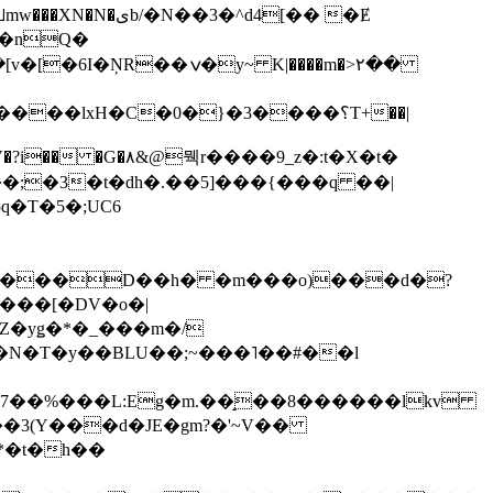
��3�^d4[�� �Ɇ
I�nQ�
�y~ K|����m�>٢��
��lxH�C�0�}�3����؟T+��|
�V�?i�� �G�۸&@뭭r����9_z�:t�X�t�
i��;�3�t�dh�.��5]���{���q ��|
�=���D��h� �m���o)���d�?
Z�yǥ�*�_���m�/
�N�T�y��BLU��;~���˥��#��l
��7��%���L:Eg�m.��̝��8������lkv
*�t�h��