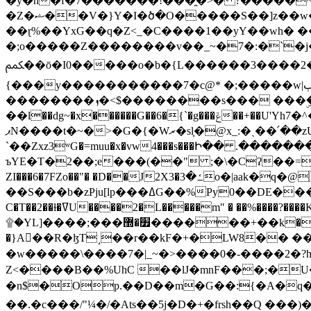
�y�h�f�7�������!���̯�>� ?�����
�Z�ޝ��V�}Y�I�ծ�O�����S��]z��w��7�޷�����h���u��7w.ϻ���8X��ͮ�����W�dm�Jߜ��q/>?���0C�|��sf/
��ɽ%��YxG��q�Z<_�C����1��yY��wh� �
�;o�����Z��������v��_~�7�:�`�j�����
ﶻ��ō�I0�����o�b�{L������3����2�O.z���/�O�g��]i�j��3�u�̨S;�ܳ��������kژ�|p���Io�P,
{���y�����������7�c@* �;�����w|ٻ����<-�'����Kg�g�[�k�)ܹ�X?���f��tz�������˝.8[����v��������W��
��������ܙ�<$��������s��� ���ۣ����e��7;'�Sc����ߋvf������g�2ޓ�?
��l��dg~�x������G��6�{`�g���ݝ��+��U'Yh7�^�8'�o��|�r�x����q��1�g������i����i4���M�z��[}
ޕN����t�~�>�G�{�Wރ�sl̞�@x_:�ˏ��՛��zU;wk�F�m�q}{��7�o������y�ϟ�:�������
`��Zxz3ʷG�=muu�x�vw4���s���Ի�� .�������
ъYE�T�2��;e���(��" ;�\�Cʔ��=
ZI���6�7FZo��"� �D��J2X3�ߑ�3o�|aak�q�@����]�K���w���r;� �Dt�\}x S�X�]Ό�9��f�
��S���b�zPju[lp���ߡG��%Py
C�T��2��ɫ�ߜU����2�L�����m" � ��%����?����K�ǳ'�U4�?ü�Ġ����q־{�ync���a1�����T-�8U� �)�Xp��� ��A�R� ���E-
۩�YL]����;���׿�޽������+��k��o���O�Zt�6�[a��v_r;�b�f���== �tT��E��7=� ��|���?��̅����1n�NEqS-~� vo u �� ����Gf��~ ]A� ��?
�}A��R�ɮT˼��r��kF�+�LW8�� ���G��?ڸ�u��y����2o�Gc���t!W���k+(���钰vY��!
�w�����\����7�|_~�>�� ��0 �-����2
Z<����B��%UhC ��lJ�mnF���;�
�n$�Op.��D��m�G��:{�A�q��/�vP���.�B�
��.�c���/"¼�/�Ats��5j�D�+�frsh��Q ���