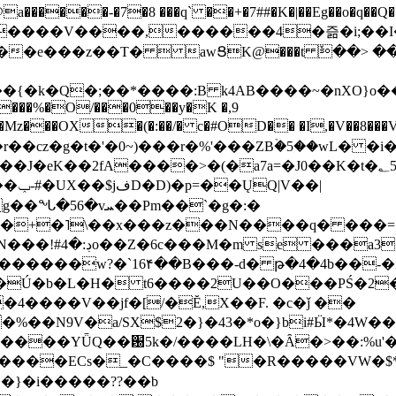
���-�7�8 ���q` ��+�7##�K�|��Eg��o�q��Q�˩mw���XN�N�یb/�N
p�e����V����,������4�즒�i;��
�T�  awՑK@���t ٚ��> ��[v�[�6I�ŅR��ݍ
�;���{�k�Q�;��*����:B k4AB����~�nXO}o���
���%�O/���0��y�K �,9
z���OX�(�:��/� c�#OD�� �I,�V��8��
b�r��cz�g�t�'�0~)���r�%'���ZBۡ�5��wL� �
��2fA����>�(�a7a=�J0��K�t�؂5q�T�5�;UC6
��|
�Pm��`�g�:�
>�<�+�˥\��x���z���N����q� ��
���[�DV�o�|
�����w?�`16۴��B���-d� թ�4�4b��-�
�2�Ú�b�L�H� t6����2U��O���PŚ�2
4����V��jf�[/�Ĕ,X��F. �c�ǰ ��
�%��N9V�a/
SX$2�}�43�*o�}bi#Ӹ*�4W
c8A����ECs�_�C����$ "�R�����VW�$
}�i�����??��b