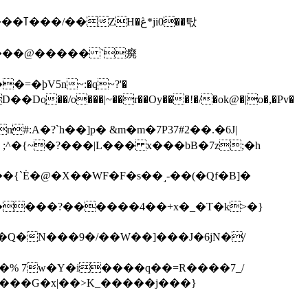
��탃
�/o���|~��r��Oy���!�/�ok@�|o�,�Pv�
#:A�?`h��]p� &m�m�7P
37#2��.�6J|
����?������4��+x�_�T�k>�}
���G�x|��>K_�����j���}