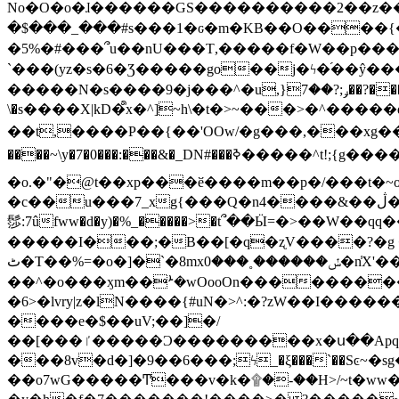
No�O�o�ɺ������GS����������2��z�����i��n�
�$���_���#s���1�ԍ�m�KΒ��O����{��Y
�5%�#���՞u��nU���T,��� ��f�W��p�
`���(yz�s�6�Ʒ�����go��j�ϟ�֜��ŷ���
�����N�s����9�j���^�u,}ݛ;?��7��?�������-
\�s����X|kD�᩺x�^]~h\�t�>~���>�^���
��t,����P��{��'OOw/�g���,���xg��-c�zt
����~\y�7�0���:���&�_DN#���ߢ�����^t!;{g������'��v�-\�f=���`�����ymn~����/ꧽ�(�����&�]j��/ǫ�*8�x���Km�v�m�I}
�o.�"�@t��xp���ӗ����m��p�/���t�~o'�
�c��u���7_xg{���Q�n4����&��ڷ�v�j�ۣ�xo�3��ƙ{��\�9���?:g�/��k�Cp.?�#�q&��m����=
髿:7ûfww�d�y)�%_�����>�t՞��Ӹ=�>��W��qq����ܞ����{K�y�8����2~��o� f��pxW�l/:��;A��:;}z��2Ly���
�����I���;�B��[�q�ʐV����?�g 
ٹ�T��%=�o�]�`�8mxݽ������˳���0�n̾X'��3ǘ9����������I�&��G�������z>��]�%��/
��^�o���ӽm��ܑ�wOooOn����������U3:ٹ>ߦ��8�.B#4���������O�g��~��<{�_��N���}y�
�6>�lvry|z�lN����{#uN�>^:�?zW��I��
����e�$��uV;��]�/
��[���ٵ�����Ͻ���������x�ս��Apq�����޻�V����O�cp����ٝy{����:�k�ןNݯOOCyx6���&���?���s���
���8v�d�]�9��6���;ϟ_�ξ���`��Sͼ~�sg��jgg�|���-
��o7wG�����Ͳ���v�k�۩�-��H>/~t�ww�