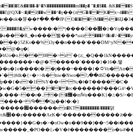
N������������mI��p� "�;�$��. &K����S�vק ������z�I2>z�� �tp��g�T
~:�j�ʡ|��w��^�ү��{nƓ�/��K�x~4��b�����r 1t
���}5ZKѕ��%i3y��n����'���DM^yN�
��@�q�|
08�>z`�{z;_�Q��1kN������\f; �ۭ�ԗ�ݳ��d����
���������+�@�?�����`����}�16�.뗗
p��{�e?�1l%Y��=*%;�l�T���� �C�
�7�w�G�5���]�� �ec������P���G4^�
�W#�I��*]\W��)Ħ�1��fC}
����=/Գ��Qg��!�:�}
��}��G�s�>�oOw�x��9��]��~5��i���>�
�骦t��UU�{�<��Z�.R����w77*jk8{|