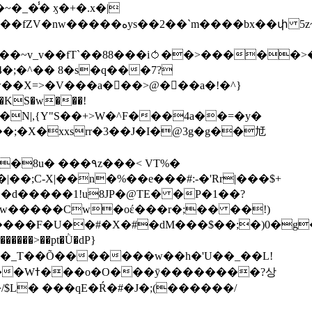
��bx��փ 5z~�>�y4N/
��X=>�V���a��ً�>@���a�!�^}
>�N|,{Y"S��+>W�^F���4a��=�y�
�٩z���< VT%�
��3���H�J:~�N����W�[q���2�tߟ�Ó��Qc~|�X�|��;Ϲ-X|��n�%��e���#:-�
'Rr|���$+
X9[w�����Cw�oέ���r�;�� ��!)
�����>��pt�Ǜ�dP}
���?상
/$L� ���qE�Ŕ�#�J�;(������/