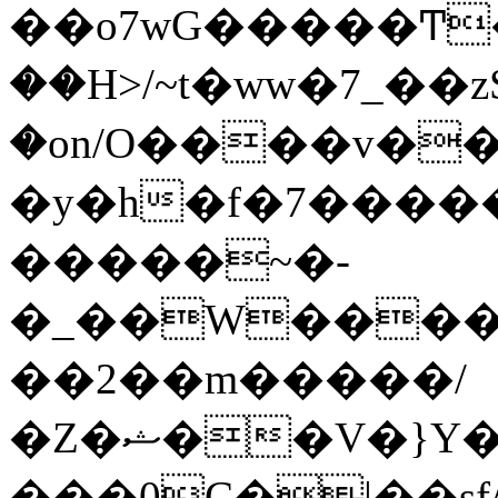
��o7wG�����Ͳ
��H>/~t�ww�7_��z
�on/O����v�
�y�h�f�7����
�����~�-
�_��W����;
��2��m�����/
�Z�ޝ��V�}Y�I�ծ�O�����S��]z��w��7�޷�����h���u��7w.ϻ���8X��ͮ�����W�dm�Jߜ��q/>?
���0C�|��sf