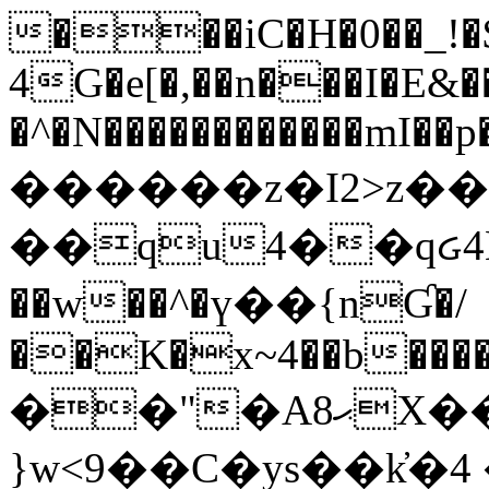
���iC�H�0��_!
4G�e[�,��n���I�E&��
�^�N������������mI��p�
������z�I2>z��
��qu4��qᏽ4H&A
��w��^�ү��{nƓ�/
��K�x~4��b�����
��"�Aޙ8X��M��K�D
}w<9��C�ys��k҆�޼� :���4�� 4�E0���oӮ�