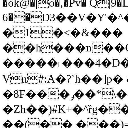
�ok@�|o�,�Pv� Q|9
6��D3��V�Y'�
�1�<�&���
��h���n��Cd
�����˫���4�D�
Vn#:A�?`h��]p�
�8F���ݛ��*\��U��S
�Zh��)#K+�^ȑg�
��(�� ���)=�