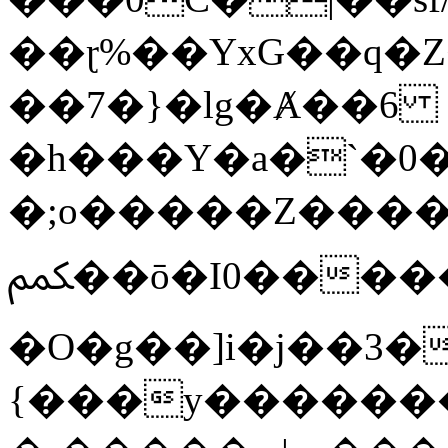
��ɽ%��YxG��q�
��7�}�lg�Ⱥ��6
�h���Y�a�`�0�
�;o�����Z������
ﶻ��ō�I0�����o�b�{L������3����2�O.z���/
�O�g��]i�j��3�u�̨S;�ܳ
{���y������