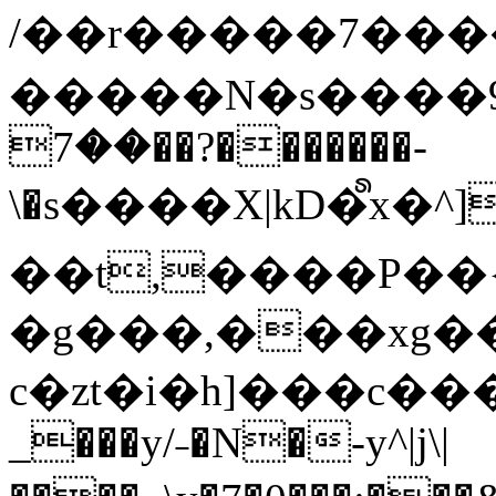
/��r�����7��
�����N�s����9�j
��7��?�������-
\�s����X|kD�᩺x
��t,����P��{
�g���,���xg�
c�zt�i�h]���c���
_���y/˗�N�-y^|j\|