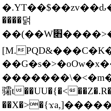
�.YT��$��zv��ԃ
����덝
��(��W׋����>��O>�d�%Y�@�@ڻ<�z{rc&׻��z�����AeK�^�����������˩t��=x~
[M.PQD&���C�K
��G�s�>�oOw�x�
�������\�<�m�PU�5�Ǉ*X�
骦t��UU�{�<��Z�.R�
��X�>�{ϫa,]�����