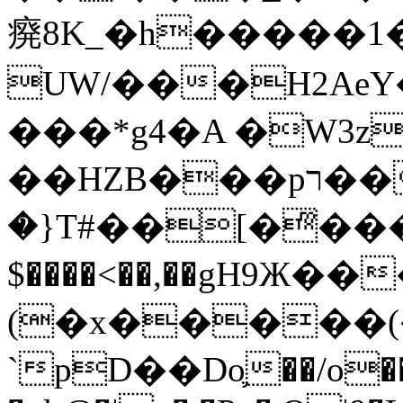
㾱8K_�h�����1
UW/���H2AeY�
���*g4�A �W3z
��HZB���pר��b�wO�N��{@H�m�F{���ۣ��?
�}T#��[�ͫ���
$����<��,��gH9Ж
(�x�����
`pD��Do֛��/o��