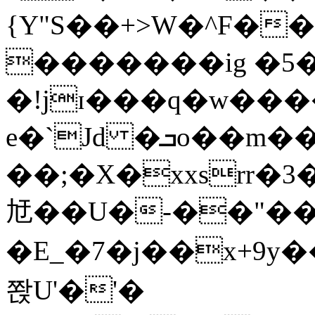
{Y"S��+>W�^F�
�������ig �5
�!jɪ���q�w��
e�`Jd �ܒo��m��1��d|
��;�X�xxsrr�
㝼��U�-��"��zȿ
�E_�7�j��x+9y�
쫝U'�'�