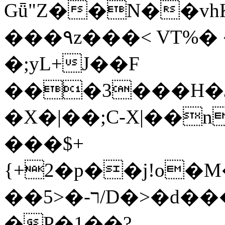
Gǖ"Z��N��v
���٩z���< VT%� �}z�XEu�<ं�Q!
�;yL+J��F
���3���H�J:~�
�X�|��;Ϲ-X|��n
���$+
{+2�p��j!o�
��ר-�<5/D�>�d�����1!u8JP�@TE�
�P�1��?