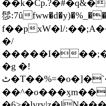
��k�Cp.?�#�q&�
髿:7ûfww�d�y)�%_�����>
f��pxW�l/:��;A
�/
�����I���;�
�g �!
ٹ�T��%=�o�]�`�8mxݽ������˳���0�n̾X'��3ǘ9����������I�&��G�������z>��]�%��/
��^�o���ӽm��ܑ�wOooOn���������
�6>�lvry|z�lN���