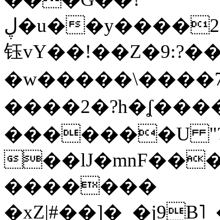
ڸ�u��y����2o�Gc���t!W���k+(���
钰vY��!��Z�9:?� �
�w�����\����7�
����2�?h�ʆ 
�������U "?
��lJ�mnF��
�������
�xZ|#��]�_�j9B