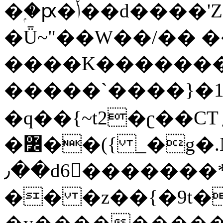
�ۭ�ԗ�ݳ��d����'Z����>!pQ}
�Ǖ~"��W��/�� ��
����K�������
�����`����}�1
�q��{~t2�ʗ��CT؍���������{�~}ur����u�}o����(�:�j���=����{�۝Vo�An��J^��������M\M�'{{l�i
�߼��({ _�g�.Nfӻg����f7z91o^��̤^�>��2�`�:|#dk�{>�>>&�tsw�Nwo�?
٫��d6򆧇�������*��[|^]oo���NW~zz>�X&�u�=K?
�� �z��{�9t�