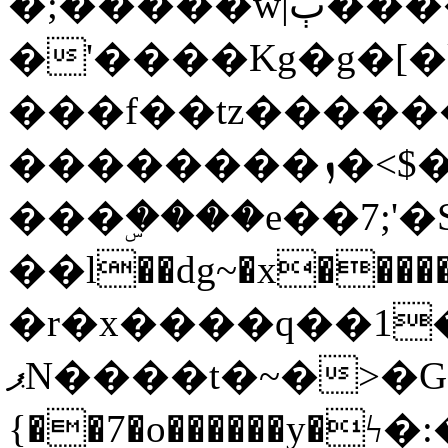
�;�����w|ٻ����<-
�'����Kg�g�[�k
���f��tz�����
��������ܙ�<$��������s���
���ۣ����e��7;'�Sc����ߋv
��l��dg~�x������G��6�{`�g���ݝ
�r�x����q��1
ޕN����t�~�>�G�{�Wރ�sl̞�@x_:�ˏ��՛��zU;wk�F�m�q}
{��7�o������y�