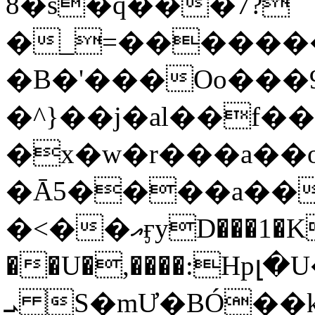
8�s�q���7?
�_=�����
�B�'���Oo���9
�^}��j�al��f
�x�w�r���a�
�Ā5����a��
�<��އӻyD���1�KS�w���!
��U�,����:Hpլ�U�K��_y4߼��O���
ܝ S�mƯ�BÓ�