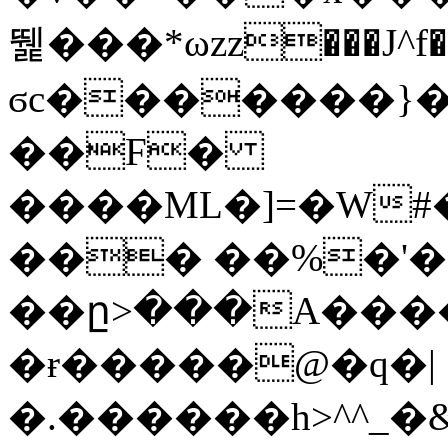
뛡���*ωzz���J^f�o
ϭc�������}��
�
�F�
����ML�]=�W#
��� ��%�'�
��ը>���A����
�ɍ�����@�q�|
�.������h>^^_�