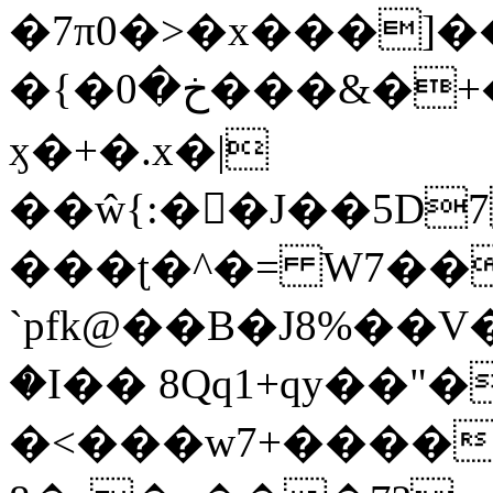
�7π0�>�x���]
�{�خ�0���&�+�zwYFEÙ4�~�_�̾�
ӽ�+�.x�|
��ŵ{:��J��5D7��
���ʈ�^�= W7��
`pfk@��B�J8%��V����\ߤ��/o��d��6b�@��J�tqw3�}>Y]������<�b��̌��{B���~v_v��fT`��88��
�I�� 8Qq1+qy��"�
�<���w󠒪7+�����X�n�F�a��M