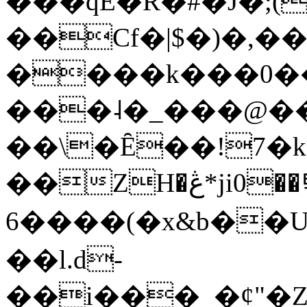
���qE�Ŕ�#�J�;(
��Cf�|$�)�,�
����k���0�
���˨�_���@��
��\�Ȇ��!7�k
��ZH�ڠ*ji0��탃
6����(�x&b��
��l.d-
��i���_�ȼ"�Z�����׋����\�\�w3�|W'�L8y<#�Y�HX�*b��.̏