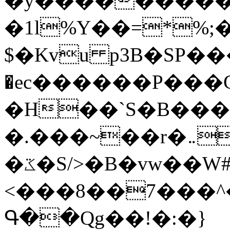
�y�����������
�1l%Y��=*%
$�Kvu p3B�SP�
�ec������P���G
�H��`S�B��
�.���~��r�޼�}�܅�mؕWu���K}
�ػ�S/>�B�vw��W#�I��*]\W��)Ħ�1��fC}
<���8��7���
Գ��Qg��!�:�}