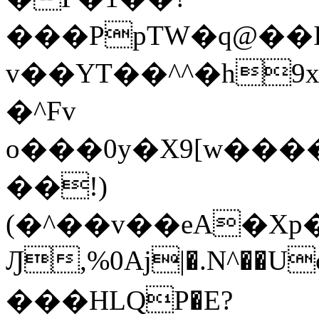
���PpTW�q@��
v��YT��^^�h9x
�^Fv
o���0y�X9[w��
��!)
(�^��v��eA�Xp�>0�+*���h����s�ײT)D$%�AQ�To�*�>W�^�=�.
Ԓ,%0Aj|�.N^��Uc
���HLQP�E?