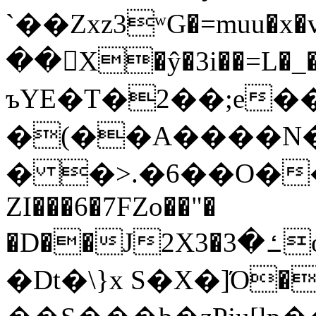
`��Zxz3ʷG�=muu�
��񛆻X�ŷ�3i��=L�
ъYE�T�2��;e�
�(��A����
� �>.�6��O��
ZI���6�7FZo��"�
�D��J2X3�ߑ�3o�|aak�q�@����]�K���w���r;�
�Dt�\}x S�X�]Ό�