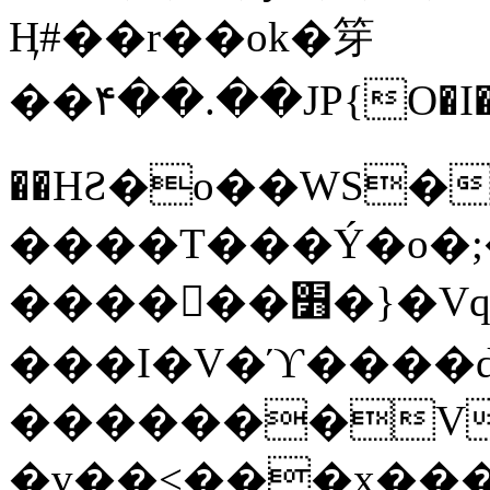
Ӊ#��r��ok�笌
��۴��.��JP{O�I
��ΗƧ�o��WS�
����T���Ý�o�;����������
������׻�}�Vq���j¯���P�.QwO�ｓ
���I�V�ϓ����d
�������V
�v��<���x���ۻ��a���R_�n���