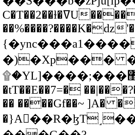
C�T��2��ɫ�ߜU����2�L�����m" �
��%����?����K�ǳ'�
{�ync���a1����
�)�Xp��� �
۩�YL]����;���׿�޽������+��k��o���O�Zt�6�[a��v_r;�b�f���==
�tT��E��7=� ��|���?
�� ����Gf��~ ]A� �
�}A��R�ɮT˼�
���G��?