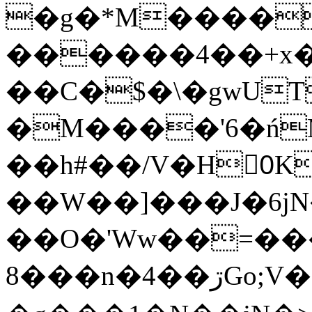
�g�*M����
������4��+x�
��C�$�\�gwUT
�M����'6�ń
��h#��/V�H0ٍK�7'�1�L�A�2
��W��]���J�6jN
��O�'Ww��=���
�8��n�4��ڗGo;V���y��4����n�7�v���Lu�/