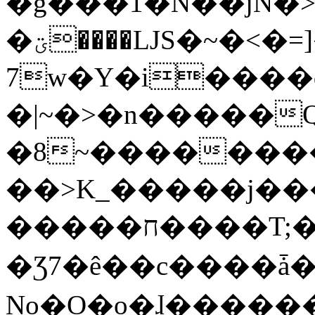
�g���1�N��jN�
�ؾ����ǇS�~�<�=]����^vz��{{��t�%
7w�Y�i����
�|~�>�n�����
�8~��������
��>K_�����j��
�����ח����T;�uU�w��oovW�N�\�v�̓��N��6xz��z^��s�;
�Ʒ7�ê��c����ǡ�Oo
No�O�o�ɺ����