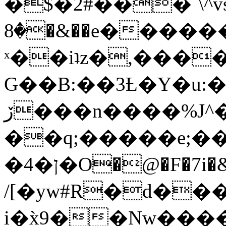
�$�2#���`\^vs
�8�&��e�������:�\���{��9�����g��f�r?
ˣ��iʇz�,���
G��B:��3Ƚ�Y�u:�
ڒ���n����%J^�}
��q;�����e;��
/[�yw#R�d���
i�x̀9��Nw����