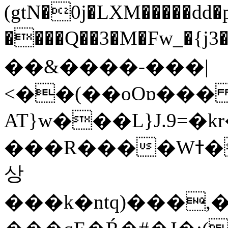
(gtN�0j�LXM�����dd
����Q��3�M�Fw_�{j3��]=����
��&����-���|
<��(��oOɒ���
AT}w���L}J.9=�
���R����Wߙ���o�O���ӯ��������?
상
���k�ntq)���,