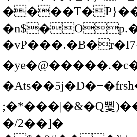
����T�Ρ}�
�n$�Op.
�vP���.�B�r�I7�gp~H
�ye�@��� ��.�c
�Ats��5j�D�+�fr
;�*���|�&�Q뿿)�
�/2��]�