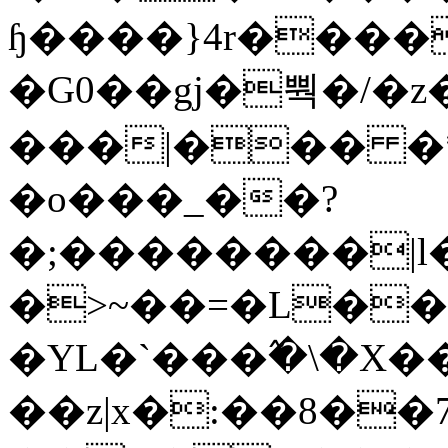
ɧ����}4r����
�G0��gj�뿩�/�z
���|��� �
�o���_��?
�;��������|
�>~��=�L��
�YL�`���߬�\�X�
��z|x�:��8�