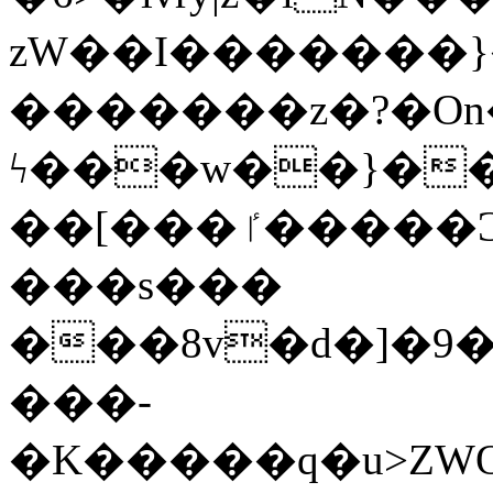
zW��I�������}�
�������z�?�O
ϟ���w��}��
��[���ٵ�����Ͻ���������x�ս��Apq�����޻�V����O�cp����ٝy{����:�k�ןNݯOOCyx6���&���?
���s���
���8v�d�]�9��6
���-
�K�����q�u>ZWOO�w��߼��W�a���p��