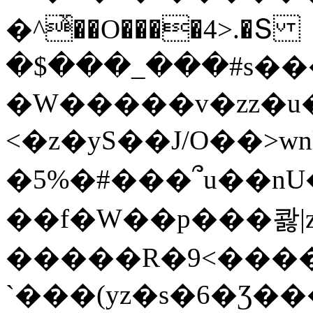
�^ͯ��O����4>.�Տ
�$���_���#s��
�W�����v�zz�u�
<�z�yS��J/O��>wn
�5%�#���՞u��nU
��f�W��p���콿|z
�����R�9<����
`���(yz�s�6�Ʒ�