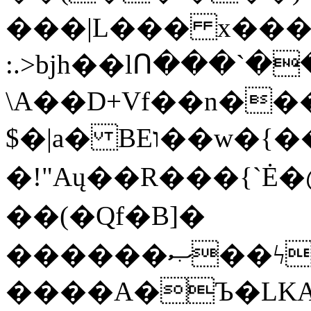
���|L��� x���b
:.>bjh��lՈ���`
\A��D+Vf��n��
$�|a� BEו��w�{���;���q�X��d%�������W� hU�(�1�Ū}9�S�F<��i�L3�;�
�!"Aų��R���{`
��(�Qf�B]�
������ޞ��ϟak��r��_39$�8�p���7�2�yIZ�R��x��/
����A�Ъ�LKA