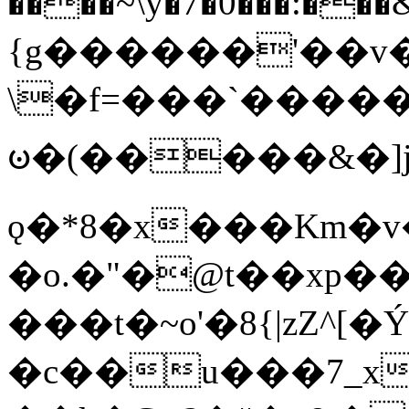
����~\y�7�0���:���&�_DN#�
{g������'��v�
\�f=���`�����
ꧽ�(�����&�]j
ǫ�*8�x���Km�v
�o.�"�@t��xp�
���t�~o'�8{|zZ^[�
�c��u���7_xg{���Q�n4���