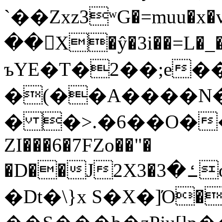
`��Zxz3ʷG�=muu�
��񛆻X�ŷ�3i��=L�
ъYE�T�2��;e�
�(��A����
� �>.�6��O��
ZI���6�7FZo��"�
�D��J2X3�ߑ�3o�|aak�q�@����]�K���w���r;�
�Dt�\}x S�X�]Ό�