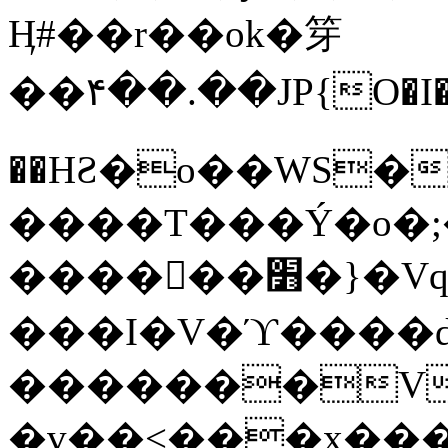
Ӊ#��r��ok�笌
��۴��.��JP{O�I
��ΗƧ�o��WS�
����T���Ý�o�;����������
������׻�}�Vq���j¯���P�.QwO�ｓ
���I�V�ϓ����d
�������V
�v��<���x���ۻ��a���R_�n���