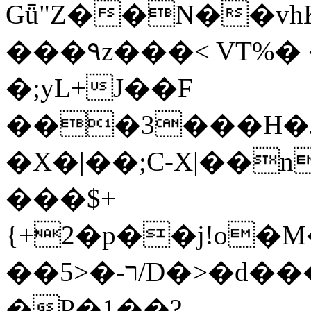
Gǖ"Z��N��v
���٩z���< VT%� �}z�XEu�<ं�Q!
�;yL+J��F
���3���H�J:~�
�X�|��;Ϲ-X|��n
���$+
{+2�p��j!o�
��ר-�<5/D�>�d�����1!u8JP�@TE�
�P�1��?