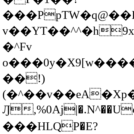
���PpTW�q@��
v��YT��^^�h9x
�^Fv
o���0y�X9[w��
��!)
(�^��v��eA�Xp�>0�+*���h����s�ײT)D$%�AQ�To�*�>W�^�=�.
Ԓ,%0Aj|�.N^��Uc
���HLQP�E?