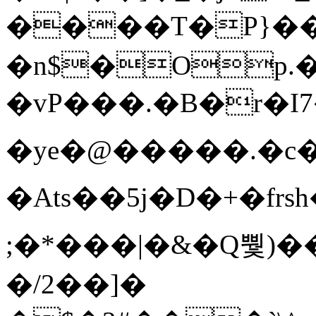
����T�Ρ}�
�n$�Op.
�vP���.�B�r�I7�gp~H
�ye�@��� ��.�c
�Ats��5j�D�+�fr
;�*���|�&�Q뿿)�
�/2��]�