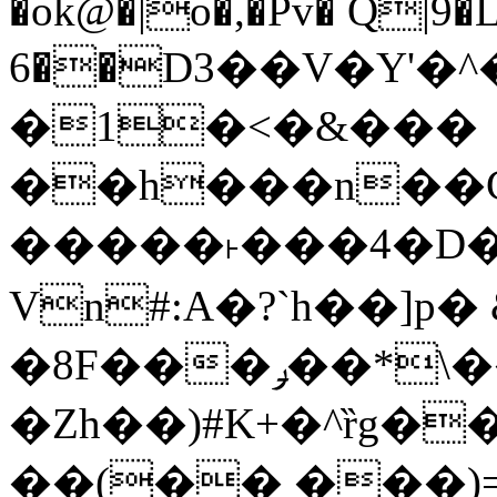
�ok@�|o�,�Pv� Q|9
6��D3��V�Y'�
�1�<�&���
��h���n��Cd
�����˫���4�D�
Vn#:A�?`h��]p�
�8F���ݛ��*\��U��S
�Zh��)#K+�^ȑg�
��(�� ���)=�