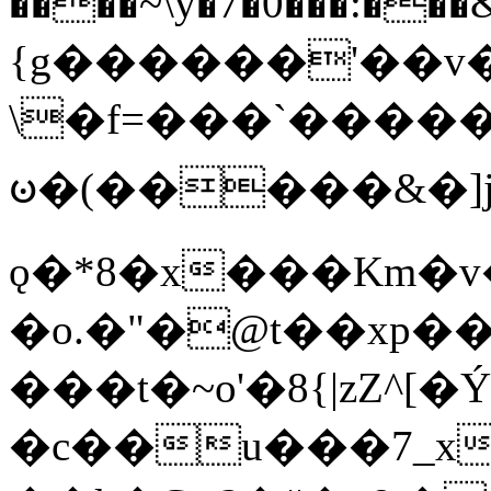
����~\y�7�0���:���&�_DN#�
{g������'��v�
\�f=���`�����
ꧽ�(�����&�]j
ǫ�*8�x���Km�v
�o.�"�@t��xp�
���t�~o'�8{|zZ^[�
�c��u���7_xg{���Q�n4���