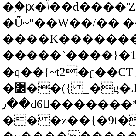
�ۭ�ԗ�ݳ��d����'Z����>!pQ}
�Ǖ~"��W��/�� ��
����K�������
�����`����}�1
�q��{~t2�ʗ��CT؍���������{�~}ur����u�}o����(�:�j���=����{�۝Vo�An��J^��������M\M�'{{l�i
�߼��({ _�g�.Nfӻg����f7z91o^��̤^�>��2�`�:|#dk�{>�>>&�tsw�Nwo�?
٫��d6򆧇�������*��[|^]oo���NW~zz>�X&�u�=K?
�� �z��{�9t�