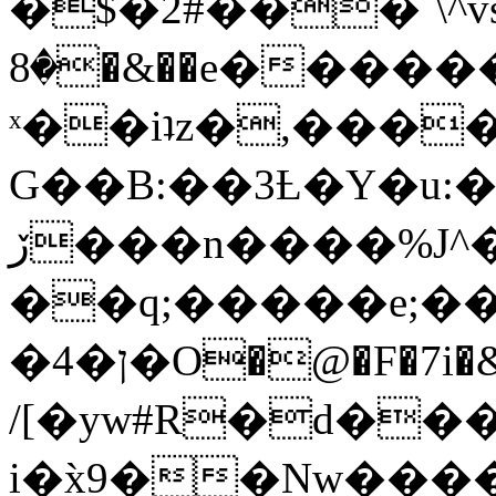
�$�2#���`\^vs
�8�&��e�������:�\���{��9�����g��f�r?
ˣ��iʇz�,���
G��B:��3Ƚ�Y�u:�
ڒ���n����%J^�}
��q;�����e;��
/[�yw#R�d���
i�x̀9��Nw����