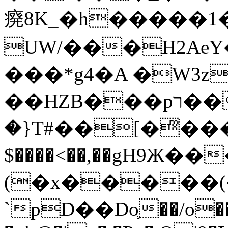
㾱8K_�h�����1
UW/���H2AeY�
���*g4�A �W3z
��HZB���pר��b�wO�N��{@H�m�F{���ۣ��?
�}T#��[�ͫ���
$����<��,��gH9Ж
(�x�����
`pD��Do֛��/o��