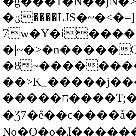
�g���1�N��jN�
�ؾ����ǇS�~�<�=]����^vz��{{��t�%
7w�Y�i����
�|~�>�n�����
�8~��������
��>K_�����j��
�����ח����T;�uU�w��oovW�N�\�v�̓��N��6xz��z^��s�;
�Ʒ7�ê��c����ǡ�Oo
No�O�o�ɺ����