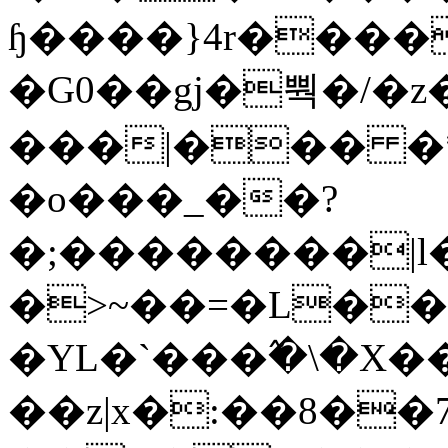
ɧ����}4r����
�G0��gj�뿩�/�z
���|��� �
�o���_��?
�;��������|
�>~��=�L��
�YL�`���߬�\�X�
��z|x�:��8�