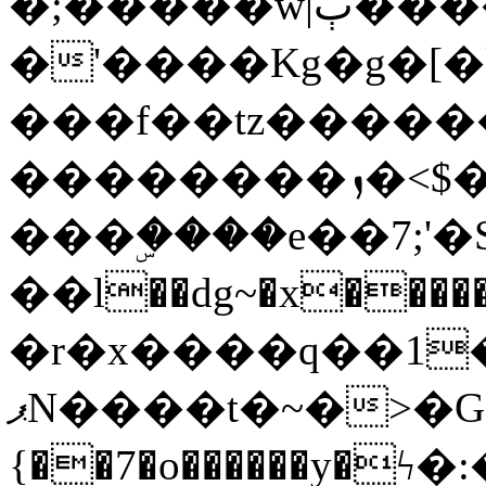
�;�����w|ٻ����<-
�'����Kg�g�[�k
���f��tz�����
��������ܙ�<$��������s���
���ۣ����e��7;'�Sc����ߋv
��l��dg~�x������G��6�{`�g���ݝ
�r�x����q��1
ޕN����t�~�>�G�{�Wރ�sl̞�@x_:�ˏ��՛��zU;wk�F�m�q}
{��7�o������y�