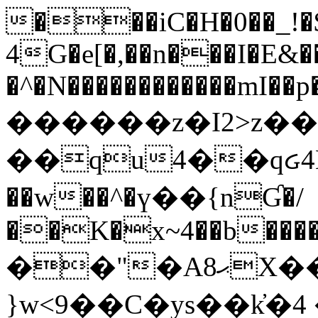
���iC�H�0��_!
4G�e[�,��n���I�E&��
�^�N������������mI��p�
������z�I2>z��
��qu4��qᏽ4H&A
��w��^�ү��{nƓ�/
��K�x~4��b�����
��"�Aޙ8X��M��K�D
}w<9��C�ys��k҆�޼� :���4�� 4�E0���oӮ�