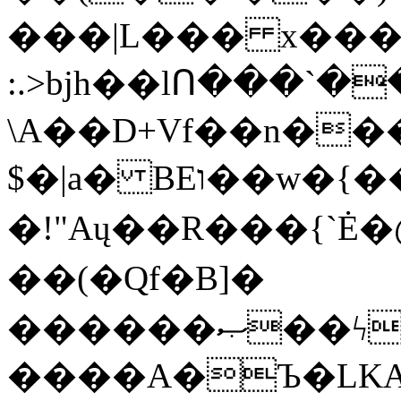
���|L��� x���b
:.>bjh��lՈ���`
\A��D+Vf��n��
$�|a� BEו��w�{���;���q�X��d%�������W� hU�(�1�Ū}9�S�F<��i�L3�;�
�!"Aų��R���{`
��(�Qf�B]�
������ޞ��ϟak��r��_39$�8�p���7�2�yIZ�R��x��/
����A�Ъ�LKA