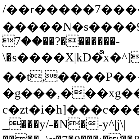
/��r�����7��
�����N�s����9�j
��7��?�������-
\�s����X|kD�᩺x
��t,����P��{
�g���,���xg�
c�zt�i�h]���c���
_���y/˗�N�-y^|j\|