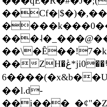
���qE�Ŕ�#�J�;(
��Cf�|$�)�,�
����k���0�
���˨�_���@��
��\�Ȇ��!7�k
��ZH�ڠ*ji0��탃
6����(�x&b��
��l.d-
��i���_�ȼ"�Z�����׋����\�\�w3�|W'�L8y<#�Y�HX�*b��.̏