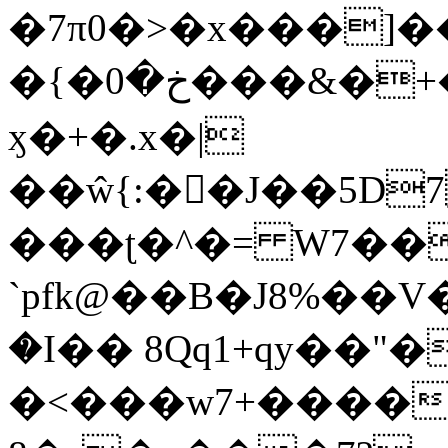
�7π0�>�x���]
�{�خ�0���&�+�zwYFEÙ4�~�_�̾�
ӽ�+�.x�|
��ŵ{:��J��5D7��
���ʈ�^�= W7��
`pfk@��B�J8%��V����\ߤ��/o��d��6b�@��J�tqw3�}>Y]������<�b��̌��{B���~v_v��fT`��88��
�I�� 8Qq1+qy��"�
�<���w󠒪7+�����X�n�F�a��M