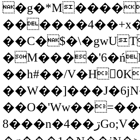
�g�*M����
������4��+x�
��C�$�\�gwUT
�M����'6�ń
��h#��/V�H0ٍK�7'�1�L�A�2
��W��]���J�6jN
��O�'Ww��=���
�8��n�4��ڗGo;V���y��4����n�7�v���Lu�/