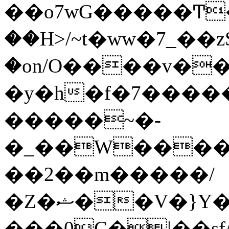
��o7wG�����Ͳ
��H>/~t�ww�7_��z
�on/O����v�
�y�h�f�7����
�����~�-
�_��W����;
��2��m�����/
�Z�ޝ��V�}Y�I�ծ�O�����S��]z��w��7�޷�����h���u��7w.ϻ���8X��ͮ�����W�dm�Jߜ��q/>?
���0C�|��sf