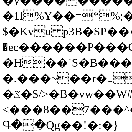
�y�����������
�1l%Y��=*%
$�Kvu p3B�SP�
�ec������P���G
�H��`S�B��
�.���~��r�޼�}�܅�mؕWu���K}
�ػ�S/>�B�vw��W#�I��*]\W��)Ħ�1��fC}
<���8��7���
Գ��Qg��!�:�}