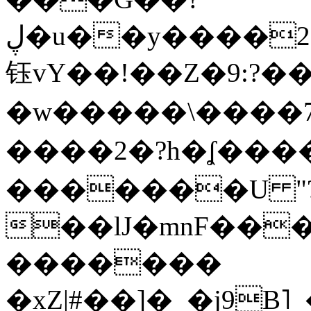
ڸ�u��y����2o�Gc���t!W���k+(���
钰vY��!��Z�9:?� �
�w�����\����7�
����2�?h�ʆ 
�������U "?
��lJ�mnF��
�������
�xZ|#��]�_�j9B