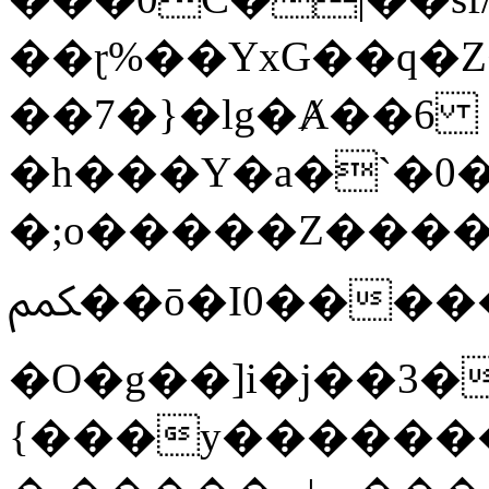
��ɽ%��YxG��q�
��7�}�lg�Ⱥ��6
�h���Y�a�`�0�
�;o�����Z������
ﶻ��ō�I0�����o�b�{L������3����2�O.z���/
�O�g��]i�j��3�u�̨S;�ܳ
{���y������