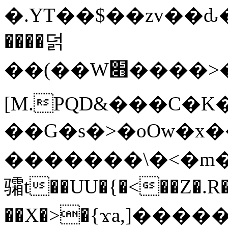
�.YT��$��zv��ԃ
����덝
��(��W׋����>��O>�d�%Y�@�@ڻ<�z{rc&׻��z�����AeK�^�����������˩t��=x~
[M.PQD&���C�K
��G�s�>�oOw�x�
�������\�<�m�PU�5�Ǉ*X�
骦t��UU�{�<��Z�.R�
��X�>�{ϫa,]�����