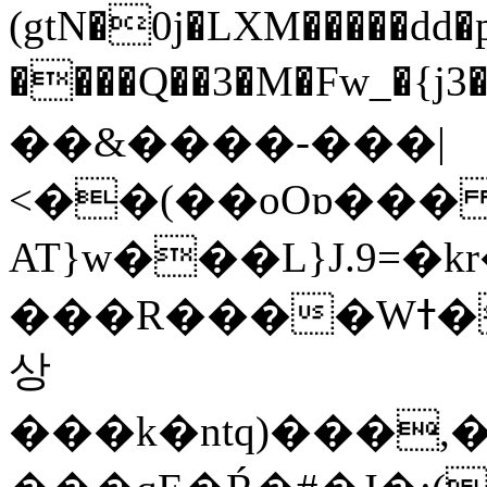
(gtN�0j�LXM�����dd
����Q��3�M�Fw_�{j3��]=����
��&����-���|
<��(��oOɒ���
AT}w���L}J.9=�
���R����Wߙ���o�O���ӯ��������?
상
���k�ntq)���,