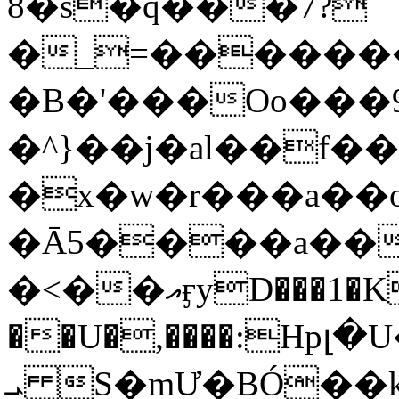
8�s�q���7?
�_=�����
�B�'���Oo���9
�^}��j�al��f
�x�w�r���a�
�Ā5����a��
�<��އӻyD���1�KS�w���!
��U�,����:Hpլ�U�K��_y4߼��O���
ܝ S�mƯ�BÓ�