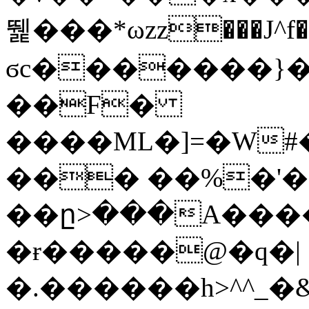
뛡���*ωzz���J^f�o
ϭc�������}��
�
�F�
����ML�]=�W#
��� ��%�'�
��ը>���A����
�ɍ�����@�q�|
�.������h>^^_�