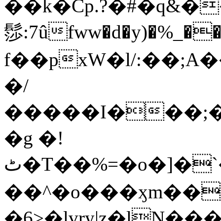
��k�Cp.?�#�q&�
髿:7ûfww�d�y)�%_�����>
f��pxW�l/:��;A
�/
�����I���;�
�g �!
ٹ�T��%=�o�]�`�8mxݽ������˳���0�n̾X'��3ǘ9����������I�&��G�������z>��]�%��/
��^�o���ӽm��ܑ�wOooOn���������
�6>�lvry|z�lN���