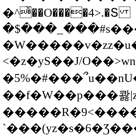
�^ͯ��O����4>.�Տ
�$���_���#s��
�W�����v�zz�u�
<�z�yS��J/O��>wn
�5%�#���՞u��nU
��f�W��p���콿|z
�����R�9<����
`���(yz�s�6�Ʒ�