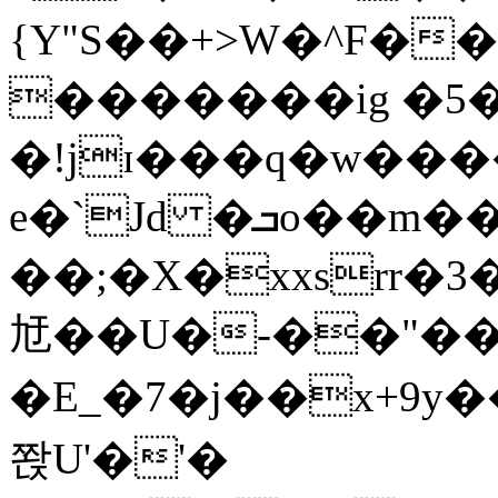
{Y"S��+>W�^F�
�������ig �5
�!jɪ���q�w��
e�`Jd �ܒo��m��1��d|
��;�X�xxsrr�
㝼��U�-��"��zȿ
�E_�7�j��x+9y�
쫝U'�'�