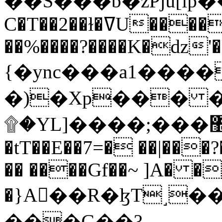
C�T��2��ɫ�ߜU����2�L�����m" �
��%����?����K�ǳ'�
{�ync���a1����
�)�Xp��� �
۩�YL]����;���׿�޽������+��k��o���O�Zt�6�[a��v_r;�b�f���==
�tT��E��7=� ��|���?
�� ����Gf��~ ]A� �
�}A��R�ɮT˼�
���G��?