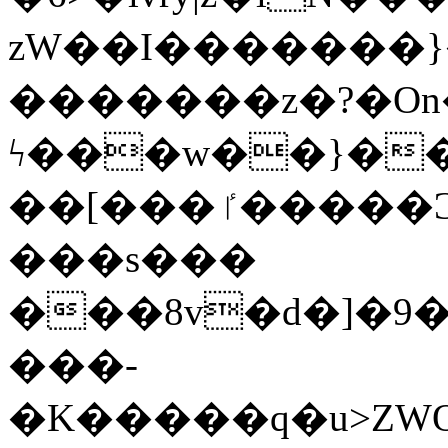
zW��I�������}�
�������z�?�O
ϟ���w��}��
��[���ٵ�����Ͻ���������x�ս��Apq�����޻�V����O�cp����ٝy{����:�k�ןNݯOOCyx6���&���?
���s���
���8v�d�]�9��6
���-
�K�����q�u>ZWOO�w��߼��W�a���p��