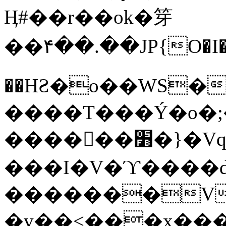
Ӊ#��r��ok�笌
��۴��.��JP{O�I
��ΗƧ�o��WS�
����T���Ý�o�;����������
������׻�}�Vq���j¯���P�.QwO�ｓ
���I�V�ϓ����d
�������V
�v��<���x���ۻ��a���R_�n���