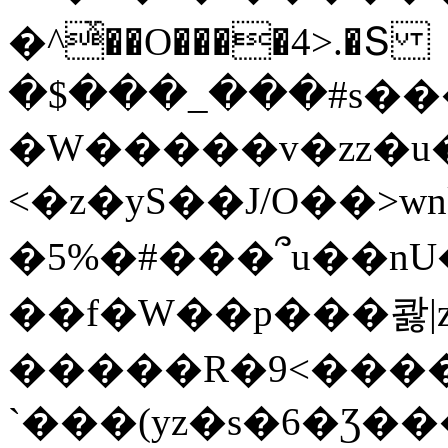
�^ͯ��O����4>.�Տ
�$���_���#s��
�W�����v�zz�u�
<�z�yS��J/O��>wn
�5%�#���՞u��nU
��f�W��p���콿|z
�����R�9<����
`���(yz�s�6�Ʒ�