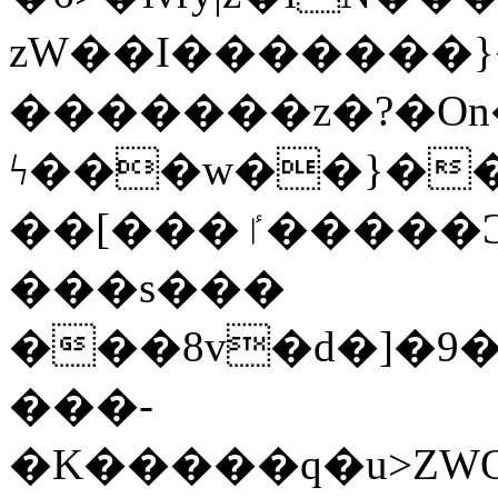
zW��I�������}�
�������z�?�O
ϟ���w��}��
��[���ٵ�����Ͻ���������x�ս��Apq�����޻�V����O�cp����ٝy{����:�k�ןNݯOOCyx6���&���?
���s���
���8v�d�]�9��6
���-
�K�����q�u>ZWOO�w��߼��W�a���p��