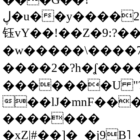
ڸ�u��y����2o�Gc���t!W���k+(���
钰vY��!��Z�9:?� �
�w�����\����7�
����2�?h�ʆ 
�������U "?
��lJ�mnF��
�������
�xZ|#��]�_�j9B