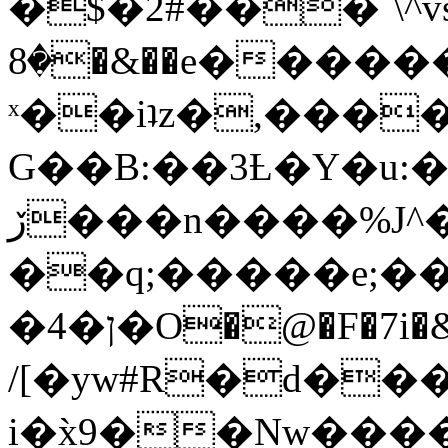
�$�2#���`\^vs
�8�&��e�������:�\���{��9�����g��f�r?
ˣ��iʇz�,���
G��B:��3Ƚ�Y�u:�
ڒ���n����%J^�}
��q;�����e;��
/[�yw#R�d���
i�x̀9��Nw����