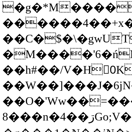
�g�*M����
������4��+x�
��C�$�\�gwUT
�M����'6�ń
��h#��/V�H0ٍK�7'�1�L�A�2
��W��]���J�6jN
��O�'Ww��=���
�8��n�4��ڗGo;V���y��4����n�7�v���Lu�/