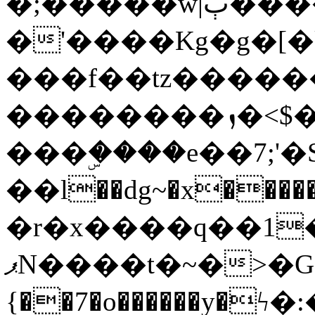
�;�����w|ٻ����<-
�'����Kg�g�[�k
���f��tz�����
��������ܙ�<$��������s���
���ۣ����e��7;'�Sc����ߋv
��l��dg~�x������G��6�{`�g���ݝ
�r�x����q��1
ޕN����t�~�>�G�{�Wރ�sl̞�@x_:�ˏ��՛��zU;wk�F�m�q}
{��7�o������y�