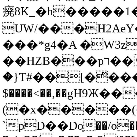
㾱8K_�h�����1
UW/���H2AeY�
���*g4�A �W3z
��HZB���pר��b�wO�N��{@H�m�F{���ۣ��?
�}T#��[�ͫ���
$����<��,��gH9Ж
(�x�����
`pD��Do֛��/o��