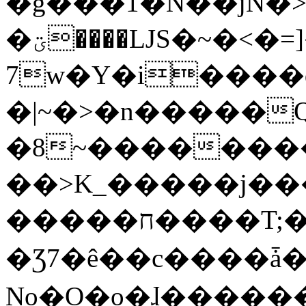
�g���1�N��jN�
�ؾ����ǇS�~�<�=]����^vz��{{��t�%
7w�Y�i����
�|~�>�n�����
�8~��������
��>K_�����j��
�����ח����T;�uU�w��oovW�N�\�v�̓��N��6xz��z^��s�;
�Ʒ7�ê��c����ǡ�Oo
No�O�o�ɺ����