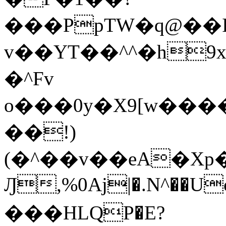
���PpTW�q@��
v��YT��^^�h9x
�^Fv
o���0y�X9[w��
��!)
(�^��v��eA�Xp�>0�+*���h����s�ײT)D$%�AQ�To�*�>W�^�=�.
Ԓ,%0Aj|�.N^��Uc
���HLQP�E?