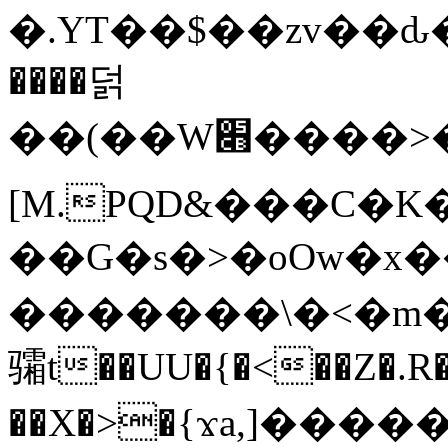
�.YT��$��zv��ԃ
����덝
��(��W׋����>��O>�d�%Y�@�@ڻ<�z{rc&׻��z�����AeK�^�����������˩t��=x~
[M.PQD&���C�K
��G�s�>�oOw�x�
�������\�<�m�PU�5�Ǉ*X�
骦t��UU�{�<��Z�.R�
��X�>�{ϫa,]�����