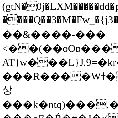
(gtN�0j�LXM�����dd
����Q��3�M�Fw_�{j3��]=����
��&����-���|
<��(��oOɒ���
AT}w���L}J.9=�
���R����Wߙ���o�O���ӯ��������?
상
���k�ntq)���,