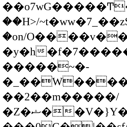
��o7wG�����Ͳ
��H>/~t�ww�7_��z
�on/O����v�
�y�h�f�7����
�����~�-
�_��W����;
��2��m�����/
�Z�ޝ��V�}Y�I�ծ�O�����S��]z��w��7�޷�����h���u��7w.ϻ���8X��ͮ�����W�dm�Jߜ��q/>?
���0C�|��sf