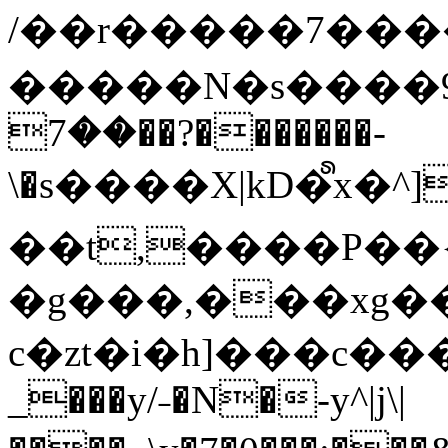
/��r�����7��
�����N�s����9�j
��7��?�������-
\�s����X|kD�᩺x
��t,����P��{
�g���,���xg�
c�zt�i�h]���c���
_���y/˗�N�-y^|j\|