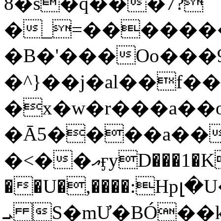
8�s�q���7?
�_=�����
�B�'���Oo���9
�^}��j�al��f
�x�w�r���a�
�Ā5����a��
�<��އӻyD���1�KS�w���!
��U�,����:Hpլ�U�K��_y4߼��O���
ܝ S�mƯ�BÓ�