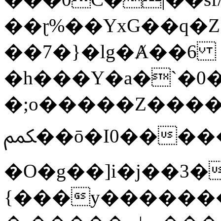
��ɽ%��YxG��q�
��7�}�lg�Ⱥ��6
�h���Y�a�`�0�
�;o�����Z������
ﶻ��ō�I0�����o�b�{L������3����2�O.z���/
�O�g��]i�j��3�u�̨S;�ܳ
{���y������