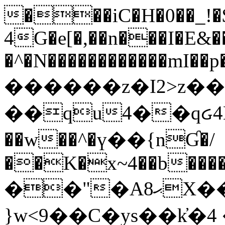
���iC�H�0��_!
4G�e[�,��n���I�E&��
�^�N������������mI��p�
������z�I2>z��
��qu4��qᏽ4H&A
��w��^�ү��{nƓ�/
��K�x~4��b�����
��"�Aޙ8X��M��K�D
}w<9��C�ys��k҆�޼� :���4�� 4�E0���oӮ�