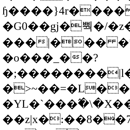
ɧ����}4r����
�G0��gj�뿩�/�z
���|��� �
�o���_��?
�;��������|
�>~��=�L��
�YL�`���߬�\�X�
��z|x�:��8�