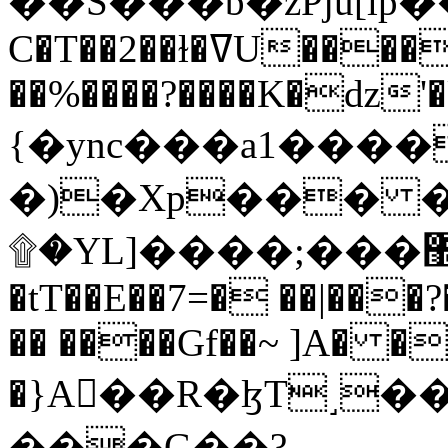
C�T��2��ɫ�ߜU����2�L�����m" �
��%����?����K�ǳ'�
{�ync���a1����
�)�Xp��� �
۩�YL]����;���׿�޽������+��k��o���O�Zt�6�[a��v_r;�b�f���==
�tT��E��7=� ��|���?
�� ����Gf��~ ]A� �
�}A��R�ɮT˼�
���G��?