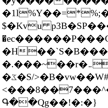
�y�����������
�1l%Y��=*%
$�Kvu p3B�SP�
�ec������P���G
�H��`S�B��
�.���~��r�޼�}�܅�mؕWu���K}
�ػ�S/>�B�vw��W#�I��*]\W��)Ħ�1��fC}
<���8��7���
Գ��Qg��!�:�}