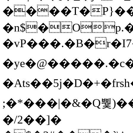
����T�Ρ}�
�n$�Op.
�vP���.�B�r�I7�gp~H
�ye�@��� ��.�c
�Ats��5j�D�+�fr
;�*���|�&�Q뿿)�
�/2��]�