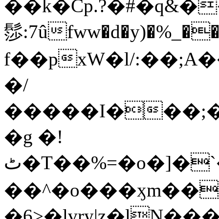
��k�Cp.?�#�q&�
髿:7ûfww�d�y)�%_�����>
f��pxW�l/:��;A
�/
�����I���;�
�g �!
ٹ�T��%=�o�]�`�8mxݽ������˳���0�n̾X'��3ǘ9����������I�&��G�������z>��]�%��/
��^�o���ӽm��ܑ�wOooOn���������
�6>�lvry|z�lN���