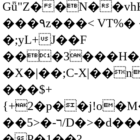
Gǖ"Z��N��v
���٩z���< VT%� �}z�XEu�<ं�Q!
�;yL+J��F
���3���H�J:~�
�X�|��;Ϲ-X|��n
���$+
{+2�p��j!o�
��ר-�<5/D�>�d�����1!u8JP�@TE�
�P�1��?