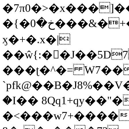
�7π0�>�x���]
�{�خ�0���&�+�zwYFEÙ4�~�_�̾�
ӽ�+�.x�|
��ŵ{:��J��5D7��
���ʈ�^�= W7��
`pfk@��B�J8%��V����\ߤ��/o��d��6b�@��J�tqw3�}>Y]������<�b��̌��{B���~v_v��fT`��88��
�I�� 8Qq1+qy��"�
�<���w󠒪7+�����X�n�F�a��M