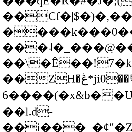
���qE�Ŕ�#�J�;(
��Cf�|$�)�,�
����k���0�
���˨�_���@��
��\�Ȇ��!7�k
��ZH�ڠ*ji0��탃
6����(�x&b��
��l.d-
��i���_�ȼ"�Z�����׋����\�\�w3�|W'�L8y<#�Y�HX�*b��.̏