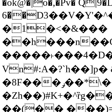
�ok@�|o�,�Pv� Q|9
6��D3��V�Y'�
�1�<�&���
��h���n��Cd
�����˫���4�D�
Vn#:A�?`h��]p�
�8F���ݛ��*\��U��S
�Zh��)#K+�^ȑg�
��(�� ���)=�