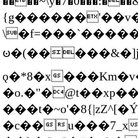
����~\y�7�0���:���&�_DN#�
{g������'��v�
\�f=���`�����
ꧽ�(�����&�]j
ǫ�*8�x���Km�v
�o.�"�@t��xp�
���t�~o'�8{|zZ^[�
�c��u���7_xg{���Q�n4���