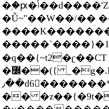
�ۭ�ԗ�ݳ��d����'Z����>!pQ}
�Ǖ~"��W��/�� ��
����K�������
�����`����}�1
�q��{~t2�ʗ��CT؍���������{�~}ur����u�}o����(�:�j���=����{�۝Vo�An��J^��������M\M�'{{l�i
�߼��({ _�g�.Nfӻg����f7z91o^��̤^�>��2�`�:|#dk�{>�>>&�tsw�Nwo�?
٫��d6򆧇�������*��[|^]oo���NW~zz>�X&�u�=K?
�� �z��{�9t�