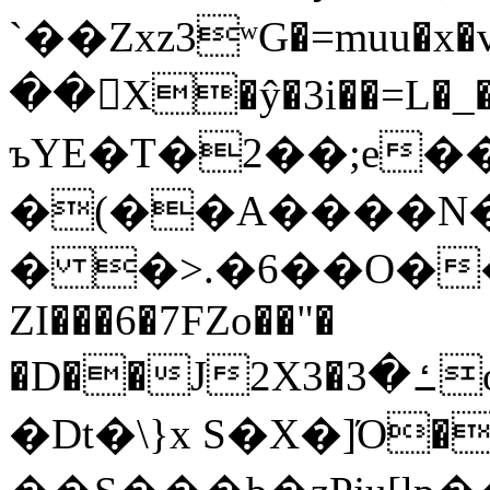
`��Zxz3ʷG�=muu�
��񛆻X�ŷ�3i��=L�
ъYE�T�2��;e�
�(��A����
� �>.�6��O��
ZI���6�7FZo��"�
�D��J2X3�ߑ�3o�|aak�q�@����]�K���w���r;�
�Dt�\}x S�X�]Ό�