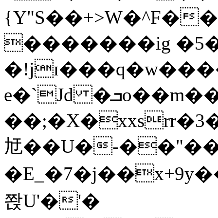
{Y"S��+>W�^F�
�������ig �5
�!jɪ���q�w��
e�`Jd �ܒo��m��1��d|
��;�X�xxsrr�
㝼��U�-��"��zȿ
�E_�7�j��x+9y�
쫝U'�'�