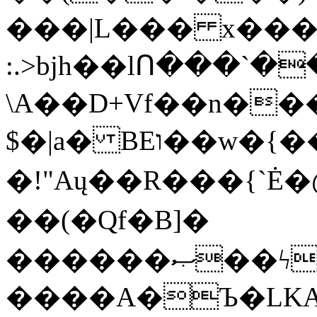
���|L��� x���b
:.>bjh��lՈ���`
\A��D+Vf��n��
$�|a� BEו��w�{���;���q�X��d%�������W� hU�(�1�Ū}9�S�F<��i�L3�;�
�!"Aų��R���{`
��(�Qf�B]�
������ޞ��ϟak��r��_39$�8�p���7�2�yIZ�R��x��/
����A�Ъ�LKA