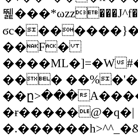
뛡���*ωzz���J^f�o
ϭc�������}��
�
�F�
����ML�]=�W#
��� ��%�'�
��ը>���A����
�ɍ�����@�q�|
�.������h>^^_�