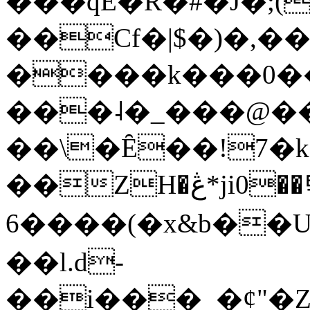
���qE�Ŕ�#�J�;(
��Cf�|$�)�,�
����k���0�
���˨�_���@��
��\�Ȇ��!7�k
��ZH�ڠ*ji0��탃
6����(�x&b��
��l.d-
��i���_�ȼ"�Z�����׋����\�\�w3�|W'�L8y<#�Y�HX�*b��.̏