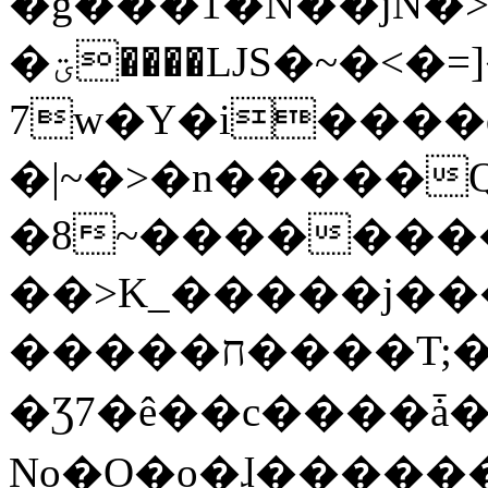
�g���1�N��jN�
�ؾ����ǇS�~�<�=]����^vz��{{��t�%
7w�Y�i����
�|~�>�n�����
�8~��������
��>K_�����j��
�����ח����T;�uU�w��oovW�N�\�v�̓��N��6xz��z^��s�;
�Ʒ7�ê��c����ǡ�Oo
No�O�o�ɺ����