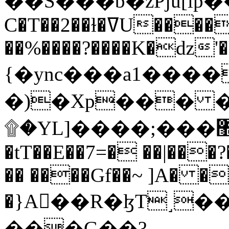
C�T��2��ɫ�ߜU����2�L�����m" �
��%����?����K�ǳ'�
{�ync���a1����
�)�Xp��� �
۩�YL]����;���׿�޽������+��k��o���O�Zt�6�[a��v_r;�b�f���==
�tT��E��7=� ��|���?
�� ����Gf��~ ]A� �
�}A��R�ɮT˼�
���G��?