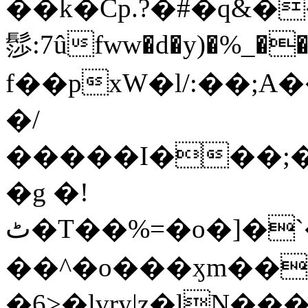
��k�Cp.?�#�q&�
髿:7ûfww�d�y)�%_�����>
f��pxW�l/:��;A
�/
�����I���;�
�g �!
ٹ�T��%=�o�]�`�8mxݽ������˳���0�n̾X'��3ǘ9����������I�&��G�������z>��]�%��/
��^�o���ӽm��ܑ�wOooOn���������
�6>�lvry|z�lN���