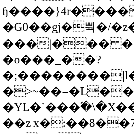
ɧ����}4r����
�G0��gj�뿩�/�z
���|��� �
�o���_��?
�;��������|
�>~��=�L��
�YL�`���߬�\�X�
��z|x�:��8�