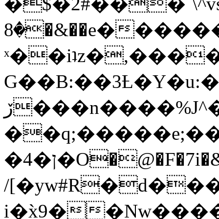
�$�2#���`\^vs
�8�&��e�������:�\���{��9�����g��f�r?
ˣ��iʇz�,���
G��B:��3Ƚ�Y�u:�
ڒ���n����%J^�}
��q;�����e;��
/[�yw#R�d���
i�x̀9��Nw����