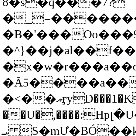
8�s�q���7?
�_=�����
�B�'���Oo���9
�^}��j�al��f
�x�w�r���a�
�Ā5����a��
�<��އӻyD���1�KS�w���!
��U�,����:Hpլ�U�K��_y4߼��O���
ܝ S�mƯ�BÓ�