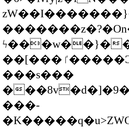
zW��I�������}�
�������z�?�O
ϟ���w��}��
��[���ٵ�����Ͻ���������x�ս��Apq�����޻�V����O�cp����ٝy{����:�k�ןNݯOOCyx6���&���?
���s���
���8v�d�]�9��6
���-
�K�����q�u>ZWOO�w��߼��W�a���p��