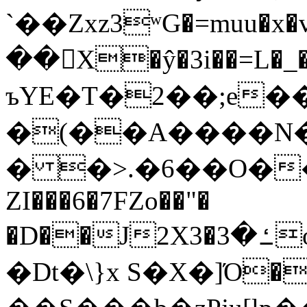
`��Zxz3ʷG�=muu�
��񛆻X�ŷ�3i��=L�
ъYE�T�2��;e�
�(��A����
� �>.�6��O��
ZI���6�7FZo��"�
�D��J2X3�ߑ�3o�|aak�q�@����]�K���w���r;�
�Dt�\}x S�X�]Ό�