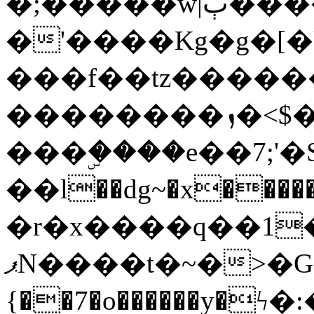
�;�����w|ٻ����<-
�'����Kg�g�[�k
���f��tz�����
��������ܙ�<$��������s���
���ۣ����e��7;'�Sc����ߋv
��l��dg~�x������G��6�{`�g���ݝ
�r�x����q��1
ޕN����t�~�>�G�{�Wރ�sl̞�@x_:�ˏ��՛��zU;wk�F�m�q}
{��7�o������y�