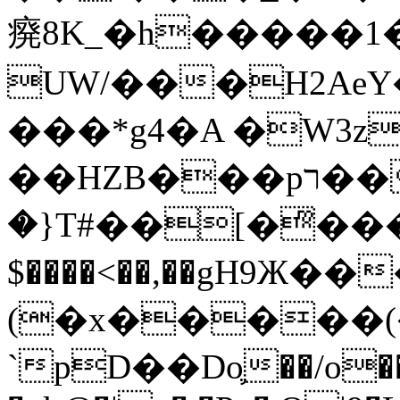
㾱8K_�h�����1
UW/���H2AeY�
���*g4�A �W3z
��HZB���pר��b�wO�N��{@H�m�F{���ۣ��?
�}T#��[�ͫ���
$����<��,��gH9Ж
(�x�����
`pD��Do֛��/o��