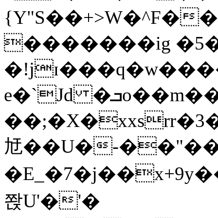
{Y"S��+>W�^F�
�������ig �5
�!jɪ���q�w��
e�`Jd �ܒo��m��1��d|
��;�X�xxsrr�
㝼��U�-��"��zȿ
�E_�7�j��x+9y�
쫝U'�'�