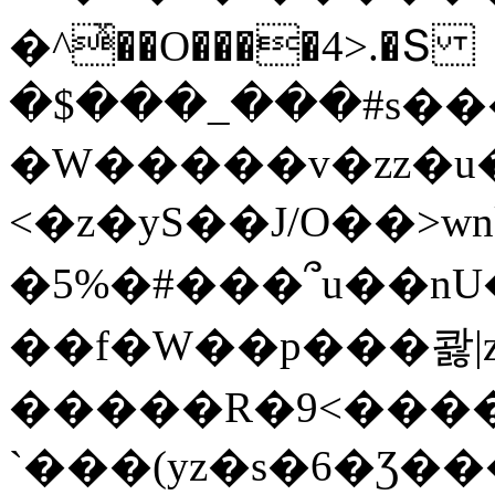
�^ͯ��O����4>.�Տ
�$���_���#s��
�W�����v�zz�u�
<�z�yS��J/O��>wn
�5%�#���՞u��nU
��f�W��p���콿|z
�����R�9<����
`���(yz�s�6�Ʒ�