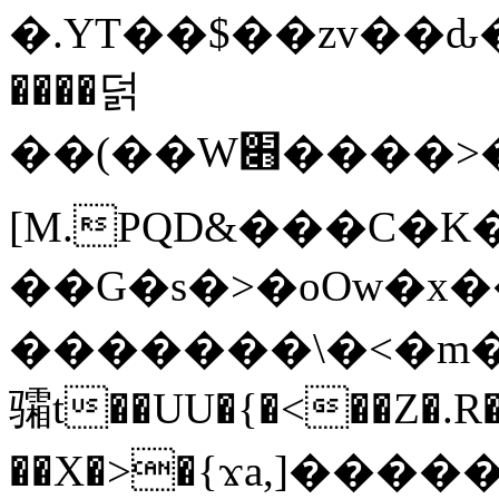
�.YT��$��zv��ԃ
����덝
��(��W׋����>��O>�d�%Y�@�@ڻ<�z{rc&׻��z�����AeK�^�����������˩t��=x~
[M.PQD&���C�K
��G�s�>�oOw�x�
�������\�<�m�PU�5�Ǉ*X�
骦t��UU�{�<��Z�.R�
��X�>�{ϫa,]�����