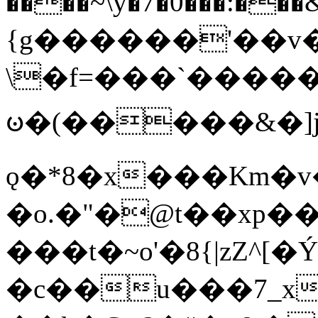
����~\y�7�0���:���&�_DN#�
{g������'��v�
\�f=���`�����
ꧽ�(�����&�]j
ǫ�*8�x���Km�v
�o.�"�@t��xp�
���t�~o'�8{|zZ^[�
�c��u���7_xg{���Q�n4���