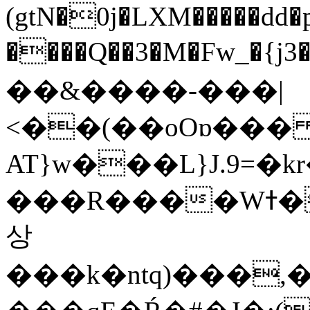
(gtN�0j�LXM�����dd
����Q��3�M�Fw_�{j3��]=����
��&����-���|
<��(��oOɒ���
AT}w���L}J.9=�
���R����Wߙ���o�O���ӯ��������?
상
���k�ntq)���,