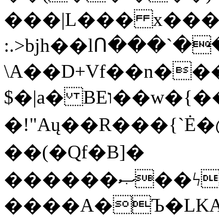
���|L��� x���b
:.>bjh��lՈ���`
\A��D+Vf��n��
$�|a� BEו��w�{���;���q�X��d%�������W� hU�(�1�Ū}9�S�F<��i�L3�;�
�!"Aų��R���{`
��(�Qf�B]�
������ޞ��ϟak��r��_39$�8�p���7�2�yIZ�R��x��/
����A�Ъ�LKA