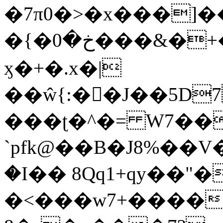
�7π0�>�x���]
�{�خ�0���&�+�zwYFEÙ4�~�_�̾�
ӽ�+�.x�|
��ŵ{:��J��5D7��
���ʈ�^�= W7��
`pfk@��B�J8%��V����\ߤ��/o��d��6b�@��J�tqw3�}>Y]������<�b��̌��{B���~v_v��fT`��88��
�I�� 8Qq1+qy��"�
�<���w󠒪7+�����X�n�F�a��M