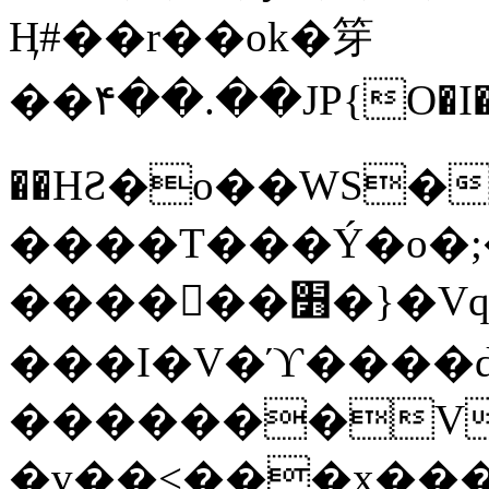
Ӊ#��r��ok�笌
��۴��.��JP{O�I
��ΗƧ�o��WS�
����T���Ý�o�;����������
������׻�}�Vq���j¯���P�.QwO�ｓ
���I�V�ϓ����d
�������V
�v��<���x���ۻ��a���R_�n���