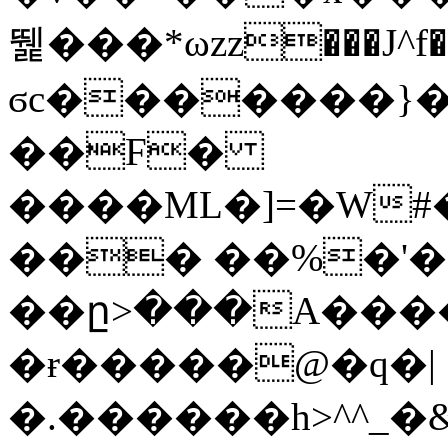
뛡���*ωzz���J^f�o
ϭc�������}��
�
�F�
����ML�]=�W#
��� ��%�'�
��ը>���A����
�ɍ�����@�q�|
�.������h>^^_�