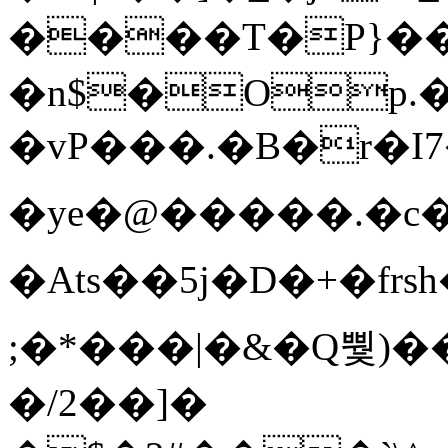
����T�Ρ}�
�n$�Op.
�vP���.�B�r�I7�gp~H
�ye�@��� ��.�c
�Ats��5j�D�+�fr
;�*���|�&�Q뿿)�
�/2��]�