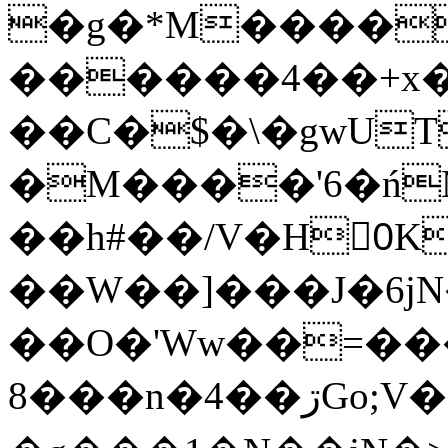
�g�*M����
������4��+x�
��C�$�\�gwUT
�M����'6�ń
��h#��/V�H0ٍK�7'�1�L�A�2
��W��]���J�6jN
��O�'Ww��=���
�8��n�4��ڗGo;V���y��4����n�7�v���Lu�/