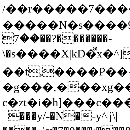
/��r�����7��
�����N�s����9�j
��7��?�������-
\�s����X|kD�᩺x
��t,����P��{
�g���,���xg�
c�zt�i�h]���c���
_���y/˗�N�-y^|j\|