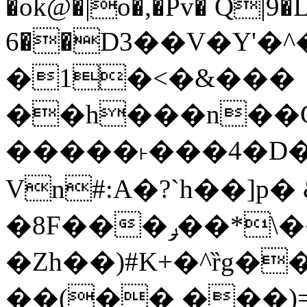
�ok@�|o�,�Pv� Q|9
6��D3��V�Y'�
�1�<�&���
��h���n��Cd
�����˫���4�D�
Vn#:A�?`h��]p�
�8F���ݛ��*\��U��S
�Zh��)#K+�^ȑg�
��(�� ���)=�