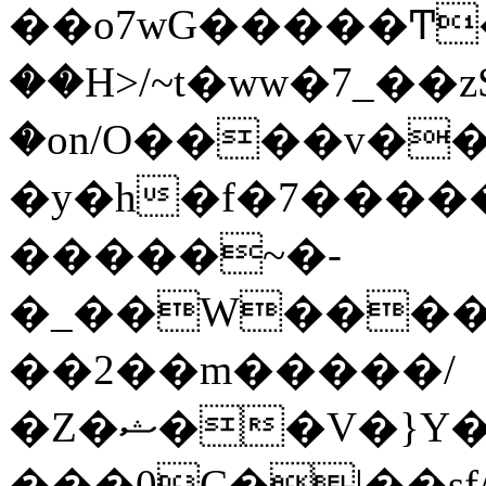
��o7wG�����Ͳ
��H>/~t�ww�7_��z
�on/O����v�
�y�h�f�7����
�����~�-
�_��W����;
��2��m�����/
�Z�ޝ��V�}Y�I�ծ�O�����S��]z��w��7�޷�����h���u��7w.ϻ���8X��ͮ�����W�dm�Jߜ��q/>?
���0C�|��sf