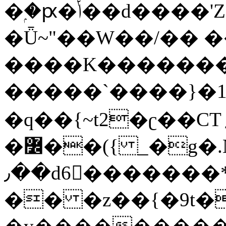
�ۭ�ԗ�ݳ��d����'Z����>!pQ}
�Ǖ~"��W��/�� ��
����K�������
�����`����}�1
�q��{~t2�ʗ��CT؍���������{�~}ur����u�}o����(�:�j���=����{�۝Vo�An��J^��������M\M�'{{l�i
�߼��({ _�g�.Nfӻg����f7z91o^��̤^�>��2�`�:|#dk�{>�>>&�tsw�Nwo�?
٫��d6򆧇�������*��[|^]oo���NW~zz>�X&�u�=K?
�� �z��{�9t�