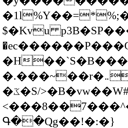
�y�����������
�1l%Y��=*%
$�Kvu p3B�SP�
�ec������P���G
�H��`S�B��
�.���~��r�޼�}�܅�mؕWu���K}
�ػ�S/>�B�vw��W#�I��*]\W��)Ħ�1��fC}
<���8��7���
Գ��Qg��!�:�}