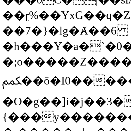
��ɽ%��YxG��q�
��7�}�lg�Ⱥ��6
�h���Y�a�`�0�
�;o�����Z������
ﶻ��ō�I0�����o�b�{L������3����2�O.z���/
�O�g��]i�j��3�u�̨S;�ܳ
{���y������