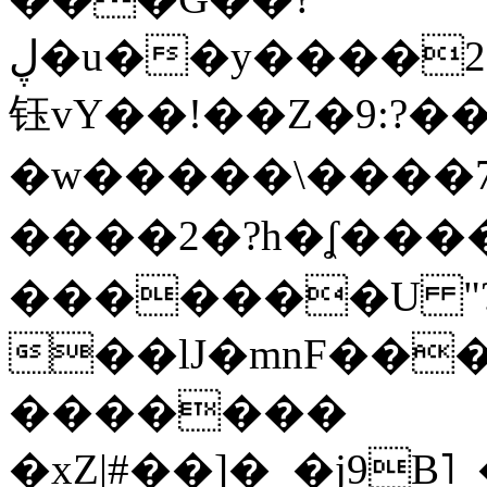
ڸ�u��y����2o�Gc���t!W���k+(���
钰vY��!��Z�9:?� �
�w�����\����7�
����2�?h�ʆ 
�������U "?
��lJ�mnF��
�������
�xZ|#��]�_�j9B