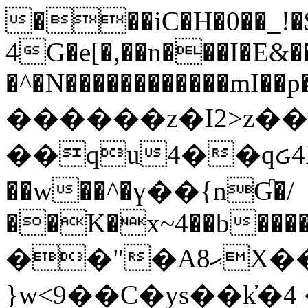
���iC�H�0��_!
4G�e[�,��n���I�E&��
�^�N������������mI��p�
������z�I2>z��
��qu4��qᏽ4H&A
��w��^�ү��{nƓ�/
��K�x~4��b�����
��"�Aޙ8X��M��K�D
}w<9��C�ys��k҆�޼� :���4�� 4�E0���oӮ�