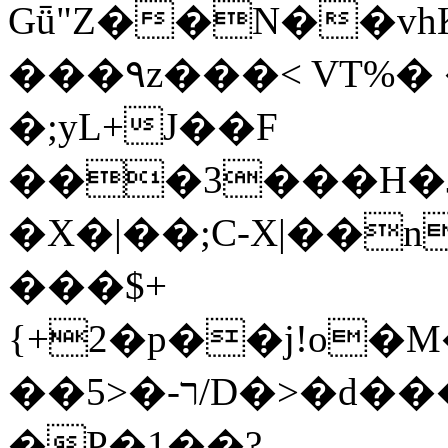
Gǖ"Z��N��v
���٩z���< VT%� �}z�XEu�<ं�Q!
�;yL+J��F
���3���H�J:~�
�X�|��;Ϲ-X|��n
���$+
{+2�p��j!o�
��ר-�<5/D�>�d�����1!u8JP�@TE�
�P�1��?