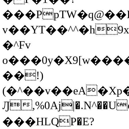
���PpTW�q@��
v��YT��^^�h9x
�^Fv
o���0y�X9[w��
��!)
(�^��v��eA�Xp�>0�+*���h����s�ײT)D$%�AQ�To�*�>W�^�=�.
Ԓ,%0Aj|�.N^��Uc
���HLQP�E?