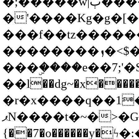
�;�����w|ٻ����<-
�'����Kg�g�[�k
���f��tz�����
��������ܙ�<$��������s���
���ۣ����e��7;'�Sc����ߋv
��l��dg~�x������G��6�{`�g���ݝ
�r�x����q��1
ޕN����t�~�>�G�{�Wރ�sl̞�@x_:�ˏ��՛��zU;wk�F�m�q}
{��7�o������y�