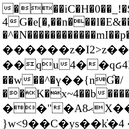
���iC�H�0��_!
4G�e[�,��n���I�E&��
�^�N������������mI��p�
������z�I2>z��
��qu4��qᏽ4H&A
��w��^�ү��{nƓ�/
��K�x~4��b�����
��"�Aޙ8X��M��K�D
}w<9��C�ys��k҆�޼� :���4�� 4�E0���oӮ�