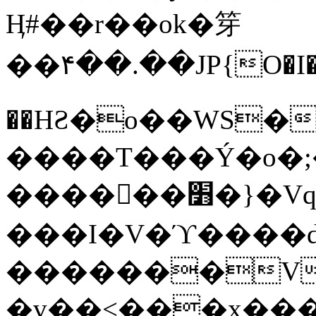
Ӊ#��r��ok�笌
��۴��.��JP{O�I
��ΗƧ�o��WS�
����T���Ý�o�;����������
������׻�}�Vq���j¯���P�.QwO�ｓ
���I�V�ϓ����d
�������V
�v��<���x���ۻ��a���R_�n���