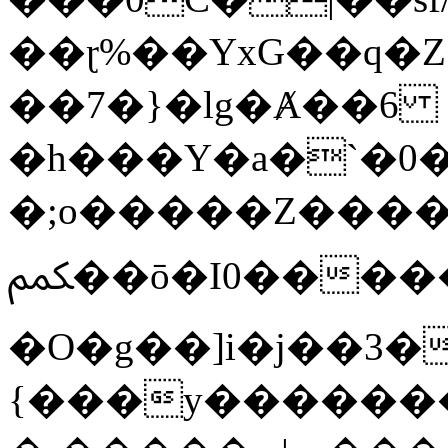
��ɽ%��YxG��q�
��7�}�lg�Ⱥ��6
�h���Y�a�`�0�
�;o�����Z������
ﶻ��ō�I0�����o�b�{L������3����2�O.z���/
�O�g��]i�j��3�u�̨S;�ܳ
{���y������