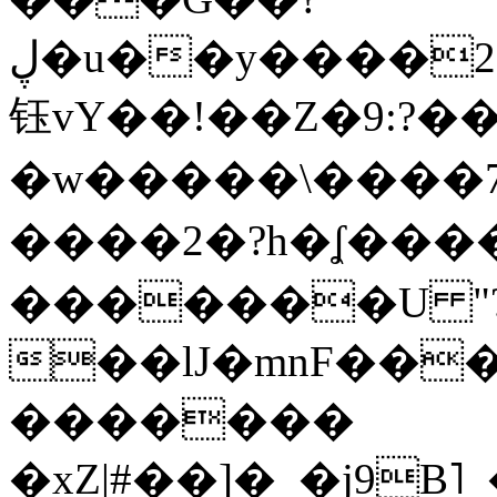
ڸ�u��y����2o�Gc���t!W���k+(���
钰vY��!��Z�9:?� �
�w�����\����7�
����2�?h�ʆ 
�������U "?
��lJ�mnF��
�������
�xZ|#��]�_�j9B