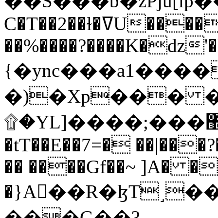
C�T��2��ɫ�ߜU����2�L�����m" �
��%����?����K�ǳ'�
{�ync���a1����
�)�Xp��� �
۩�YL]����;���׿�޽������+��k��o���O�Zt�6�[a��v_r;�b�f���==
�tT��E��7=� ��|���?
�� ����Gf��~ ]A� �
�}A��R�ɮT˼�
���G��?