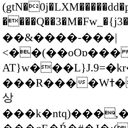
(gtN�0j�LXM�����dd
����Q��3�M�Fw_�{j3��]=����
��&����-���|
<��(��oOɒ���
AT}w���L}J.9=�
���R����Wߙ���o�O���ӯ��������?
상
���k�ntq)���,