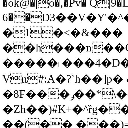
�ok@�|o�,�Pv� Q|9
6��D3��V�Y'�
�1�<�&���
��h���n��Cd
�����˫���4�D�
Vn#:A�?`h��]p�
�8F���ݛ��*\��U��S
�Zh��)#K+�^ȑg�
��(�� ���)=�