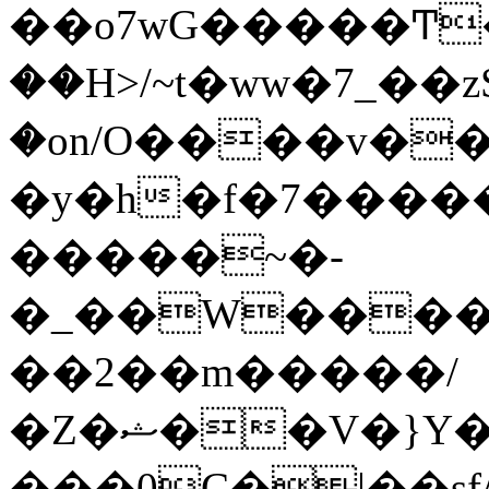
��o7wG�����Ͳ
��H>/~t�ww�7_��z
�on/O����v�
�y�h�f�7����
�����~�-
�_��W����;
��2��m�����/
�Z�ޝ��V�}Y�I�ծ�O�����S��]z��w��7�޷�����h���u��7w.ϻ���8X��ͮ�����W�dm�Jߜ��q/>?
���0C�|��sf