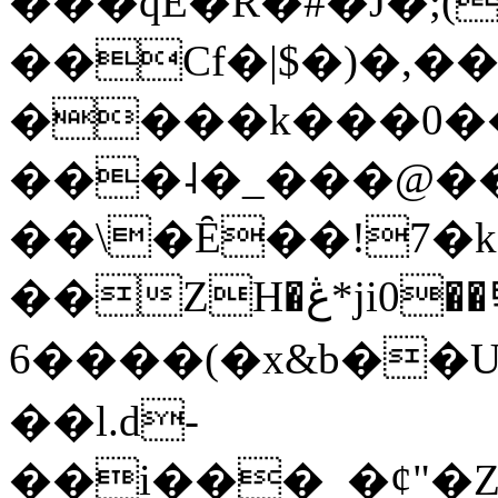
���qE�Ŕ�#�J�;(
��Cf�|$�)�,�
����k���0�
���˨�_���@��
��\�Ȇ��!7�k
��ZH�ڠ*ji0��탃
6����(�x&b��
��l.d-
��i���_�ȼ"�Z�����׋����\�\�w3�|W'�L8y<#�Y�HX�*b��.̏