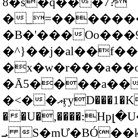
8�s�q���7?
�_=�����
�B�'���Oo���9
�^}��j�al��f
�x�w�r���a�
�Ā5����a��
�<��އӻyD���1�KS�w���!
��U�,����:Hpլ�U�K��_y4߼��O���
ܝ S�mƯ�BÓ�