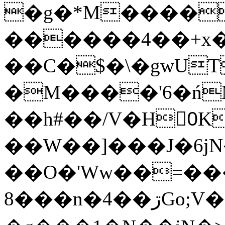
�g�*M����
������4��+x�
��C�$�\�gwUT
�M����'6�ń
��h#��/V�H0ٍK�7'�1�L�A�2
��W��]���J�6jN
��O�'Ww��=���
�8��n�4��ڗGo;V���y��4����n�7�v���Lu�/