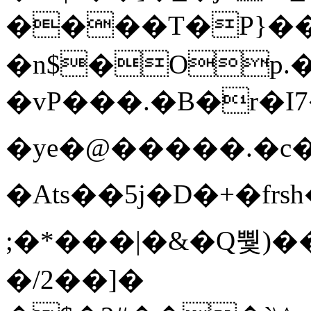
����T�Ρ}�
�n$�Op.
�vP���.�B�r�I7�gp~H
�ye�@��� ��.�c
�Ats��5j�D�+�fr
;�*���|�&�Q뿿)�
�/2��]�