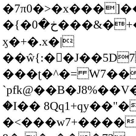
�7π0�>�x���]
�{�خ�0���&�+�zwYFEÙ4�~�_�̾�
ӽ�+�.x�|
��ŵ{:��J��5D7��
���ʈ�^�= W7��
`pfk@��B�J8%��V����\ߤ��/o��d��6b�@��J�tqw3�}>Y]������<�b��̌��{B���~v_v��fT`��88��
�I�� 8Qq1+qy��"�
�<���w󠒪7+�����X�n�F�a��M