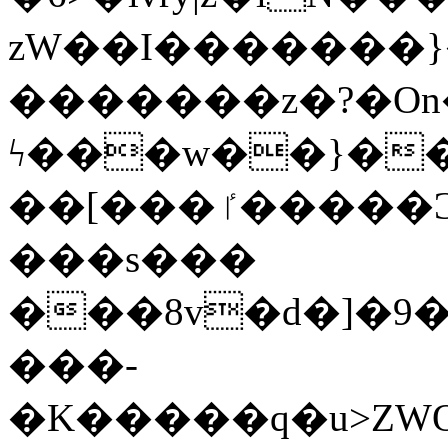
zW��I�������}�
�������z�?�O
ϟ���w��}��
��[���ٵ�����Ͻ���������x�ս��Apq�����޻�V����O�cp����ٝy{����:�k�ןNݯOOCyx6���&���?
���s���
���8v�d�]�9��6
���-
�K�����q�u>ZWOO�w��߼��W�a���p��