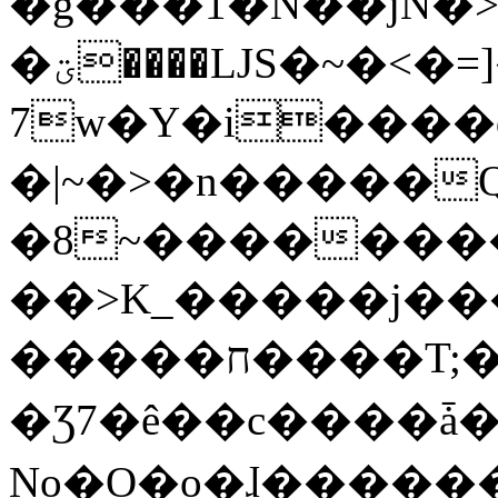
�g���1�N��jN�
�ؾ����ǇS�~�<�=]����^vz��{{��t�%
7w�Y�i����
�|~�>�n�����
�8~��������
��>K_�����j��
�����ח����T;�uU�w��oovW�N�\�v�̓��N��6xz��z^��s�;
�Ʒ7�ê��c����ǡ�Oo
No�O�o�ɺ����