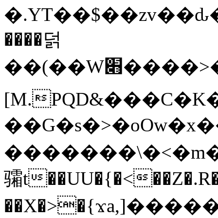
�.YT��$��zv��ԃ
����덝
��(��W׋����>��O>�d�%Y�@�@ڻ<�z{rc&׻��z�����AeK�^�����������˩t��=x~
[M.PQD&���C�K
��G�s�>�oOw�x�
�������\�<�m�PU�5�Ǉ*X�
骦t��UU�{�<��Z�.R�
��X�>�{ϫa,]�����