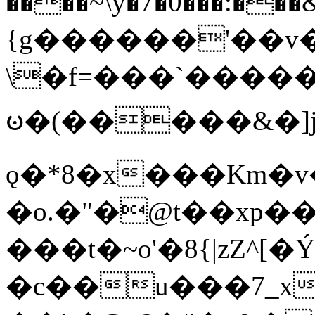
����~\y�7�0���:���&�_DN#�
{g������'��v�
\�f=���`�����
ꧽ�(�����&�]j
ǫ�*8�x���Km�v
�o.�"�@t��xp�
���t�~o'�8{|zZ^[�
�c��u���7_xg{���Q�n4���