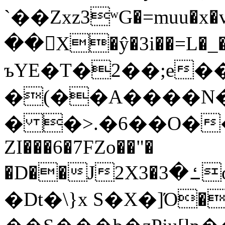
`��Zxz3ʷG�=muu�
��񛆻X�ŷ�3i��=L�
ъYE�T�2��;e�
�(��A����
� �>.�6��O��
ZI���6�7FZo��"�
�D��J2X3�ߑ�3o�|aak�q�@����]�K���w���r;�
�Dt�\}x S�X�]Ό�