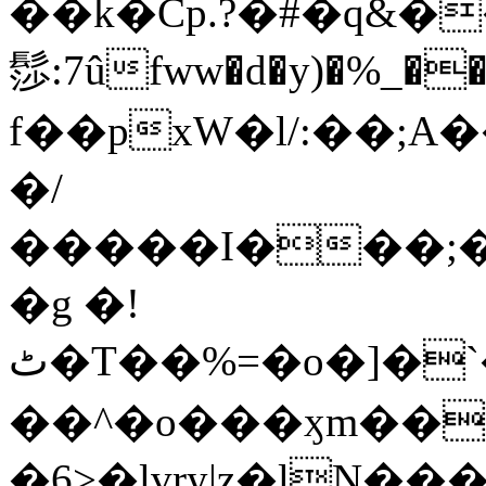
��k�Cp.?�#�q&�
髿:7ûfww�d�y)�%_�����>
f��pxW�l/:��;A
�/
�����I���;�
�g �!
ٹ�T��%=�o�]�`�8mxݽ������˳���0�n̾X'��3ǘ9����������I�&��G�������z>��]�%��/
��^�o���ӽm��ܑ�wOooOn���������
�6>�lvry|z�lN���