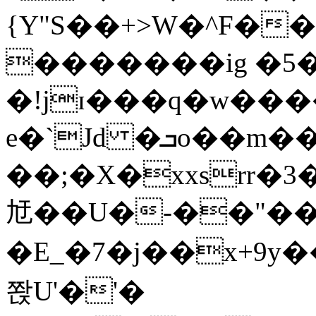
{Y"S��+>W�^F�
�������ig �5
�!jɪ���q�w��
e�`Jd �ܒo��m��1��d|
��;�X�xxsrr�
㝼��U�-��"��zȿ
�E_�7�j��x+9y�
쫝U'�'�