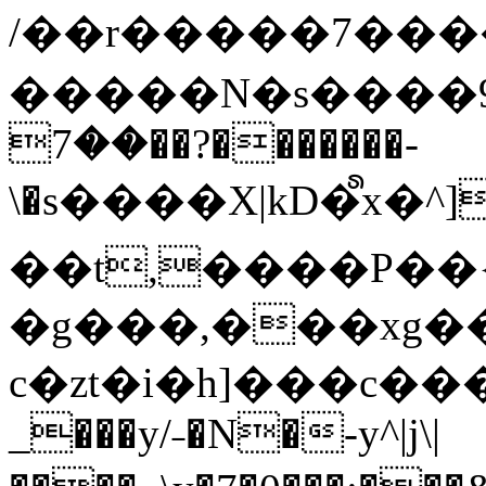
/��r�����7��
�����N�s����9�j
��7��?�������-
\�s����X|kD�᩺x
��t,����P��{
�g���,���xg�
c�zt�i�h]���c���
_���y/˗�N�-y^|j\|