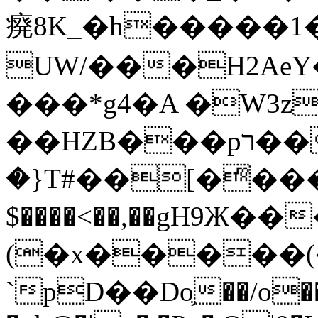
㾱8K_�h�����1
UW/���H2AeY�
���*g4�A �W3z
��HZB���pר��b�wO�N��{@H�m�F{���ۣ��?
�}T#��[�ͫ���
$����<��,��gH9Ж
(�x�����
`pD��Do֛��/o��