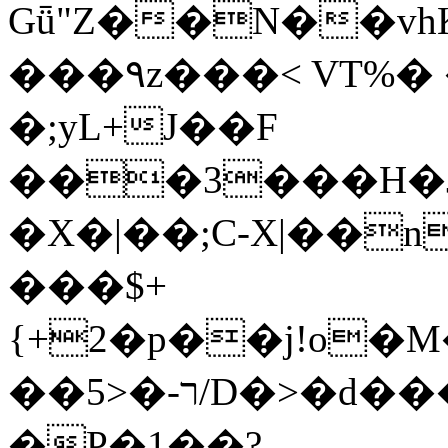
Gǖ"Z��N��v
���٩z���< VT%� �}z�XEu�<ं�Q!
�;yL+J��F
���3���H�J:~�
�X�|��;Ϲ-X|��n
���$+
{+2�p��j!o�
��ר-�<5/D�>�d�����1!u8JP�@TE�
�P�1��?