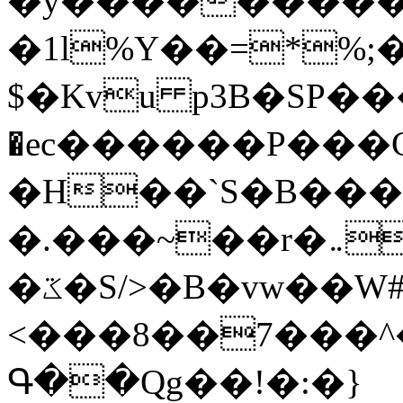
�y�����������
�1l%Y��=*%
$�Kvu p3B�SP�
�ec������P���G
�H��`S�B��
�.���~��r�޼�}�܅�mؕWu���K}
�ػ�S/>�B�vw��W#�I��*]\W��)Ħ�1��fC}
<���8��7���
Գ��Qg��!�:�}