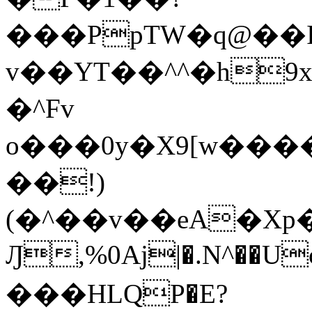
���PpTW�q@��
v��YT��^^�h9x
�^Fv
o���0y�X9[w��
��!)
(�^��v��eA�Xp�>0�+*���h����s�ײT)D$%�AQ�To�*�>W�^�=�.
Ԓ,%0Aj|�.N^��Uc
���HLQP�E?