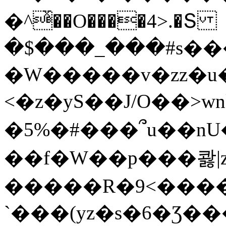
�^ͯ��O����4>.�Տ
�$���_���#s��
�W�����v�zz�u�
<�z�yS��J/O��>wn
�5%�#���՞u��nU
��f�W��p���콿|z
�����R�9<����
`���(yz�s�6�Ʒ�