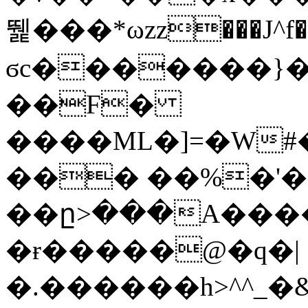
뛡���*ωzz���J^f�o
ϭc�������}��
�
�F�
����ML�]=�W#
��� ��%�'�
��ը>���A����
�ɍ�����@�q�|
�.������h>^^_�