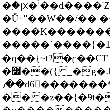
�ۭ�ԗ�ݳ��d����'Z����>!pQ}
�Ǖ~"��W��/�� ��
����K�������
�����`����}�1
�q��{~t2�ʗ��CT؍���������{�~}ur����u�}o����(�:�j���=����{�۝Vo�An��J^��������M\M�'{{l�i
�߼��({ _�g�.Nfӻg����f7z91o^��̤^�>��2�`�:|#dk�{>�>>&�tsw�Nwo�?
٫��d6򆧇�������*��[|^]oo���NW~zz>�X&�u�=K?
�� �z��{�9t�