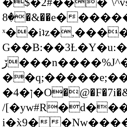
�$�2#���`\^vs
�8�&��e�������:�\���{��9�����g��f�r?
ˣ��iʇz�,���
G��B:��3Ƚ�Y�u:�
ڒ���n����%J^�}
��q;�����e;��
/[�yw#R�d���
i�x̀9��Nw����