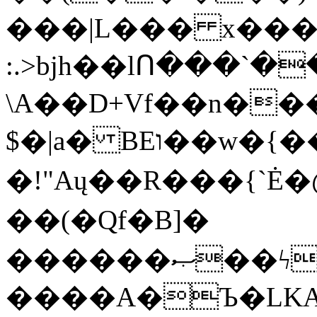
���|L��� x���b
:.>bjh��lՈ���`
\A��D+Vf��n��
$�|a� BEו��w�{���;���q�X��d%�������W� hU�(�1�Ū}9�S�F<��i�L3�;�
�!"Aų��R���{`
��(�Qf�B]�
������ޞ��ϟak��r��_39$�8�p���7�2�yIZ�R��x��/
����A�Ъ�LKA