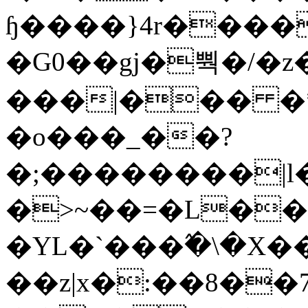
ɧ����}4r����
�G0��gj�뿩�/�z
���|��� �
�o���_��?
�;��������|
�>~��=�L��
�YL�`���߬�\�X�
��z|x�:��8�