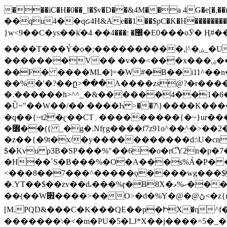
���iC�H�0��_!�$v�D��&4M��a 4G�e[�,��n���I�E&��f��-�^�
��qu4��qᏽ4H&Ae��1��$pC�K�H����������č@QX�
}w<9��C�ys��k҆�޼� :���4�� 4�E0���oӮ� Ӊ#��r��ok�笌��۴��.��JP{O�I�I�M��4�6Џ�3�ꦩ�l���W����/��ΗƧ�o��WS��<$�'�
����T���Ý�o�;����������,|^�ۻ_�U����B�ܭw����:�*|������׻�}�Vq���j¯���P�.QwO�ｓ���I�V�ϓ����d}
�������V�� �v��<���x���ۻ��a���R_�n���뛡���*ωzz���J^f�o�\>���yc-ϭc�������}��(����;/J��K�J�/
�
�F� ����ML�]=�W#�B��i11^��n
��%�'�?��ը>���A����zs@?�ɍ���
�.������h>^^_�&������4��1�6�bUo�o.�� 
�Ǖ~"��W��/�� ����Һ >��?ֿ\}����K�
�q��{~t2�ʗ��CT؍���������{�~}ur����u�}o����(�:�j���=����{�۝Vo�An��J^��������M\M�'{{l�i
�߼��({ _�g�.Nfӻg����f7z91o^��̤^�>��2�`�:|#dk�{>�>>&�tsw�Nwo�?٫��d6򆧇�������*��[|^]oo���NW~zz>�X&�u�=K?��
�z��{�9t�x/�y�����������d:\U�cn
$�Kvu p3B�SP���%"��6�o�rC͆Y2n�p
�H��`S�B���%�O�A���s%Á�P� �.���~��r�޼�}�܅�mؕWu���K}�ػ�S/>�B�vw�
<���8��7���^�����ǫ����wg���$
�.YT��$��zv��ԃ���%ɼ�B
8X�ހ%ޅ��������׏������en�KT��������/����덝
��(��W׋����>��O>�d�%Y�@�@ڻ<�z{rc&׻��z�����AeK�^�����������˩t��=x~
[M.PQD&���C�K���QE��p�ԻX�η^f���
�������\�<�m�PU�5�Ǉ*X��j����=5�_�w�����_�PO��{ޥ�V�ӗ�������� o�t⭟#��w7�p��6