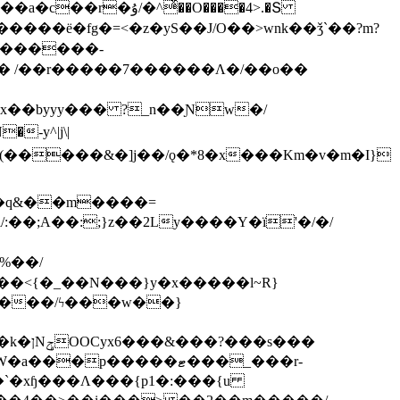
ͯ��O����4>.�Տ
�ё�fg�=<�z�yS��J/O��>wnk��ǯ`��?m?
�'������-
 /��r�����7������Λ�/��o��
]x��byyy��� ?_n��Ɲw�/
-y^|j\|
�����/ϟ���w��}
��`�xɧ���Λ���{p1�:���{u