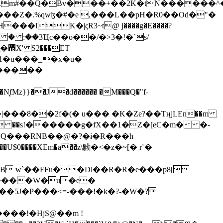
���Z�.%qwɮ�#�e ,���L��pH�R0��Od�"�
��/� � :��3Ҵc��o��/�>3�!�`s/
΍X' S2���ET
�Q���RNB��@�?�ɨ�R���h
X��U$0����XEm�a��z\黝�<�z�~[� r¨�
B w`��FFu��Dl��R�R�e���p8[
�����W�u�e�
���!�HjS@��m !