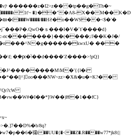
h�~
'~ �}��"�Aޙ8X��M��K�D
�n���^N�g������kwxU� ���
'Z����>!pQ}
VQr?cW
.]7��D%�b/8q?