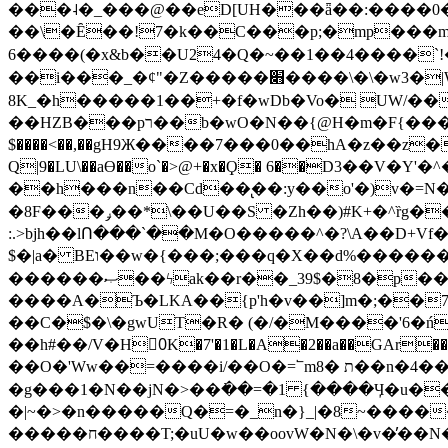
���˨�_���@��eD[UH���ǟ��:����0
��\�Ȇ��!7�k��C���p;�mp���mU��)iG
6����(�x&b��U24�Q�~��1��4����`!�
��i���_�ȼ"�Z�����׋����\�\�w3�|W'�L8y<#�Y�HX�*b��.̏�yr-k��UO����@����� `㾱
8K_�h�����1��+�f�wDb�Vo� UW/���
��HZB���pר��b�wO�N��{@H�m�F{���ۣ��?�}T#��[�ͫ������jd�8��֠|=zn��=�ϸV5n~:�q~?'�
$����<��,��gH9Ж����7���0��hA�z��z�H
Q|9�LU\��aƟ��o`�>@+�x�Ϙ� 6��D3��V
��h���n��Cd��̢��:y��o'�)v�=N�
�8F���ݛ��*\��U��S �Zh��)#K+�^ȑg���}O���!�pR�¦8?��(�� ���)=��La<{� ;^�{~�?���|L��� x���bB�7z;�h
:.>bjh��lՈ���`��M�O�����^�?\A��D+Vf
$�|a� BEו��w�{���;���q�X��d%�������W� hU�(�1�Ū}9�S�F<��i�L3�;� �!"Aų��R���{`Ė�@�X��WF�F�s��˼-��(�Qf�B]�
������ޞ��ϟak��r��_39$�8�p���7�2�yIZ�R��x��/
����A�Ъ�LKA��{p'h�v��]m�;��
��C�$�\�gwUT�R� (�/�M����'6�ń
��h#��/V�H0ٍK�7'�1�L�A�2��a��GAr���e۟�h��9�Ҁ�ɏ�,׾Xǥf(�Y�ϰ:y�����97.D�o
��O�'Ww��=����i/��O�=՟mת �8��n�4��ڗGo;V���y��4����n�7�v���Lu�/
�g���1�N��jN�>��߭��=�1 {����Ӌ�u�������}�ؾ����ǇS�~�<�=]����^vz��{{��t�% 7w�Y
�|~�>�n�����Q�=�_n�}
_|�8~����
�����ח����T;�uU�w��oovW�N�\�v�̓��N��6xz��z^��s�; �Ʒ7�ê��c����ǡ�OoO��e0+'?