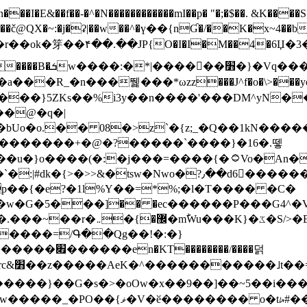
N������������mI��p� "�;�$��. &K����S�vק ������z�I2>z�� �tp��g�T
~:�j�ʡ|��w��^�ү��{nƓ�/��K�x~4��b�����r 1t
���}5ZKѕ��%i3y��n����'���DM^yN�
��@�q�|
08�>z`�{z;_�Q��1kN������\f; �ۭ�ԗ�ݳ��d����
���������+�@�?�����`����}�16�.뗗
p��{�e?�1l%Y��=*%;�l�T���� �C�
�7�w�G�5���]�� �ec������P���G4^�
�W#�I��*]\W��)Ħ�1��fC}
����=/Գ��Qg��!�:�}
��}��G�s�>�oOw�x��9��]��~5��i���>�
�骦t��UU�{�<��Z�.R����w77*jk8{|