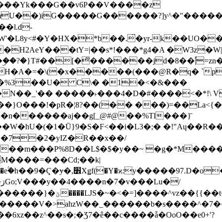
���Yk���G��v6P��V����z
�����G������?]y^�"�������ߠ���/��ZH�ڠ*ji0
�l.d-
H2AeY���tY=|��s*!���*g4�A �W3z�W|
�A�=�\(�x�����(���@R�q� `pD��Do֛�
�Y'�^�%3��U� C\� �1�<�&���
N��_'�� �����˫���4�D�#����<�*!\ Vn
��n������aj��g[_@#@��%Tl���}̄
7��m���P%8D��L$�$�y��~ �g�*M���
M����=���Cd;��k|
�Q�N���9�/��W��]���J�6jN�/
�i����q��=R����7_/
�����V�>ahzW��_������b�s����^�7�