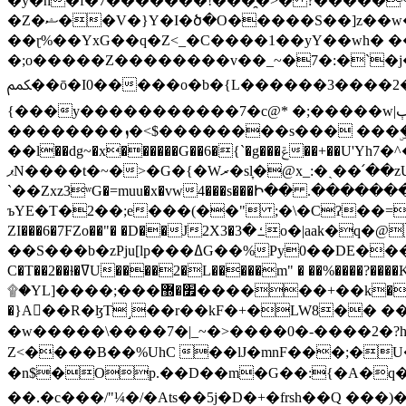
�y�h�f�7�������!���̯�>� ?�����
�Z�ޝ��V�}Y�I�ծ�O�����S��]z��w��7�޷�����h���u��7w.ϻ���8X��ͮ�����W�dm�Jߜ��q/>?���0C�|��sf/
��ɽ%��YxG��q�Z<_�C����1��yY��wh� �
�;o�����Z��������v��_~�7�:�`�j�����
ﶻ��ō�I0�����o�b�{L������3����2�O.z���/�O�g��]i�j��3�u�̨S;�ܳ��������kژ�|p���Io�P,
{���y�����������7�c@* �;�����w|ٻ����<-�'����Kg�g�[�k�)ܹ�X?���f��tz�������˝.8[����v��������W��
��������ܙ�<$��������s��� ���ۣ����e��7;'�Sc����ߋvf������g�2ޓ�?
��l��dg~�x������G��6�{`�g���ݝ��+��U'Yh7�^�8'�o��|�r�x����q��1�g������i����i4���M�z��[}
ޕN����t�~�>�G�{�Wރ�sl̞�@x_:�ˏ��՛��zU;wk�F�m�q}{��7�o������y�ϟ�:�������
`��Zxz3ʷG�=muu�x�vw4���s���Ի�� .�������
ъYE�T�2��;e���(��" ;�\�Cʔ��=
ZI���6�7FZo��"� �D��J2X3�ߑ�3o�|aak�q�@����]�K���w���r;� �Dt�\}x S�X�]Ό�9��f�
��S���b�zPju[lp���ߡG��%Py
C�T��2��ɫ�ߜU����2�L�����m" � ��%����?����K�ǳ'�U4�?ü�Ġ����q־{�ync���a1�����T-�8U� �)�Xp��� ��A�R� ���E-
۩�YL]����;���׿�޽������+��k��o���O�Zt�6�[a��v_r;�b�f���== �tT��E��7=� ��|���?��̅����1n�NEqS-~� vo u �� ����Gf��~ ]A� ��?
�}A��R�ɮT˼��r��kF�+�LW8�� ���G��?ڸ�u��y����2o�Gc���t!W���k+(���钰vY��!
�w�����\����7�|_~�>�� ��0 �-����2
Z<����B��%UhC ��lJ�mnF���;�
�n$�Op.��D��m�G��:{�A�q��/�vP���.�B�
��.�c���/"¼�/�Ats��5j�D�+�frsh��Q ���