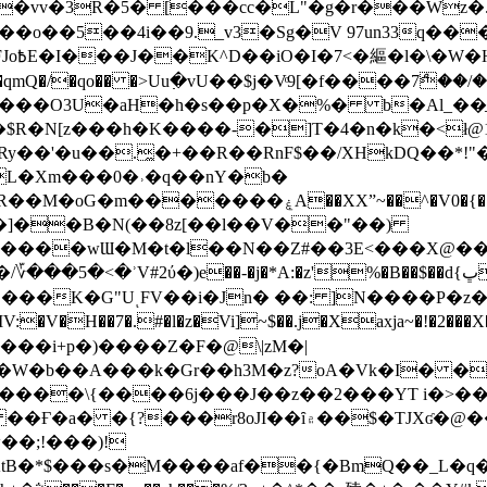
��o��5��4i��9._v3�Sg�V 97un33q��
���?
˞v��qmQ�/�qo�� �>Uu߲�vU��$j�Vͦ9[�f����7ް
���O3U�aH�h�s��p�X�%� b�Al_��ֲ�
]L�Xm���0�˒�q��nY�b�
�V0�{��N͉fMz}}��J�d������ �M���Q�"f-
�"�]��B�N(��8z[��l��V��"��)
�K�G"UͺFV��i�Jn� ��: ]N����P�z
�V�H��7�.#�l�z�Vi]
~$��.j�Xaxja~�!�2���
���i+p�)����Z�F�@\|zM�|
Y�W�b��A���k�Gr��h3M�z?oA�Vk�I� �
5����\{����6j���J��z��2���YT i�>
۾��$�TJXʛ�@���5J�P���<=-���!�k�?-�W�?
�;!���)!
KtB�*$���s�M����af��{�BmQ��_L�q�