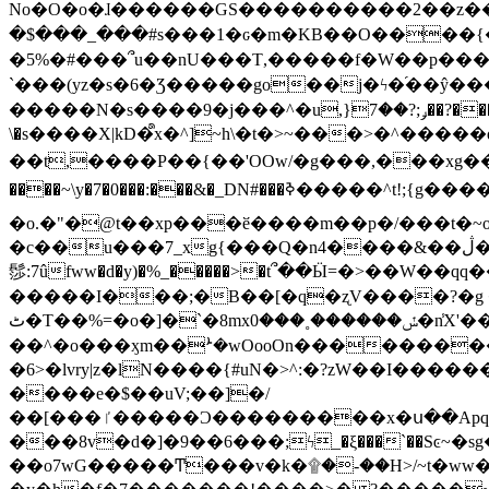
No�O�o�ɺ������GS����������2��z�����i��n�
�$���_���#s���1�ԍ�m�KΒ��O����{��Y
�5%�#���՞u��nU���T,��� ��f�W��p�
`���(yz�s�6�Ʒ�����go��j�ϟ�֜��ŷ���
�����N�s����9�j���^�u,}ݛ;?��7��?�������-
\�s����X|kD�᩺x�^]~h\�t�>~���>�^���
��t,����P��{��'OOw/�g���,���xg��-c�zt
����~\y�7�0���:���&�_DN#���ߢ�����^t!;{g������'��v�-\�f=���`�����ymn~����/ꧽ�(�����&�]j��/ǫ�*8�x���Km�v�m�I}
�o.�"�@t��xp���ӗ����m��p�/���t�~o'�
�c��u���7_xg{���Q�n4����&��ڷ�v�j�ۣ�xo�3��ƙ{��\�9���?:g�/��k�Cp.?�#�q&��m����=
髿:7ûfww�d�y)�%_�����>�t՞��Ӹ=�>��W��qq����ܞ����{K�y�8����2~��o� f��pxW�l/:��;A��:;}z��2Ly���
�����I���;�B��[�q�ʐV����?�g 
ٹ�T��%=�o�]�`�8mxݽ������˳���0�n̾X'��3ǘ9����������I�&��G�������z>��]�%��/
��^�o���ӽm��ܑ�wOooOn����������U3:ٹ>ߦ��8�.B#4���������O�g��~��<{�_��N���}y�
�6>�lvry|z�lN����{#uN�>^:�?zW��I��
����e�$��uV;��]�/
��[���ٵ�����Ͻ���������x�ս��Apq�����޻�V����O�cp����ٝy{����:�k�ןNݯOOCyx6���&���?���s���
���8v�d�]�9��6���;ϟ_�ξ���`��Sͼ~�sg��jgg�|���-
��o7wG�����Ͳ���v�k�۩�-��H>/~t�ww�