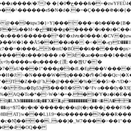
&�+�zwYFEÙ4�~�_�̾� ӽ�+�.x�|
�N�d�.�=�Ç����֍�i�{���fZV�nw�����ەys��2��`m��
�4�;�^�� 8�s�q���7?
���S������*�F�xIvͯɶ�0���/,�CV�ϸzw
����a�� �<��އӻyD���1�KS�w���!
��U�,����:Hpլ�U�K��_y4߼��O����_@c7��=�i���|ܝ S�mƯ�BÓ��k�� ����p
x
�m��1��d|��;�X�xxsrr�3��J�I�@3g�g��㝼
x+9y����w�u����;{㵋; ��쫝U'�'�
uU���1"���g�t�dL�Ep��V�����8u� ��
�}z�XEu�<ं�Q!�;yL+J��F �
���%� ��ר-�<5/D�>�d�����1!u8JP�@TE� �P�1��?
^�h9xa�Bp53q$���R�ЅV!�^Fv o���0y�
�0j�LXM�����dd�p��'X��,p����������>i�/A���
`�����ӻ��s@(�y���ݞ���F/S��_T��Õ�������w��h�'U��_��L!
L}J.9=�kr������?|���R����Wߙ���o�O���ӯ�����
�c�N̐j����_s��]�_W7����>��1"��
��0�4�OQ��