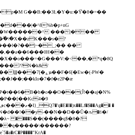
p�M G��B:��3Ƚ�Y�u:�Ÿ̈́�8�=��
R�d���|�^8%h�p+nG
�W������^ ���|���
�\�X��zK���s�ּ?
���l�?��|~�_;�� ��
k�X��o���=�G���V:�<��,�*q�8Q
���??N�k&/
��F�6[�Ew�(-PW�
�J��;��kIo�7�f�e2P�ӕ
��P��[��Kc4�9
��N�d��!��y-��N��D��Ǔ�ԉ�t\�/
�λ~ ����S��(����q$�8�?
��q�����\������?