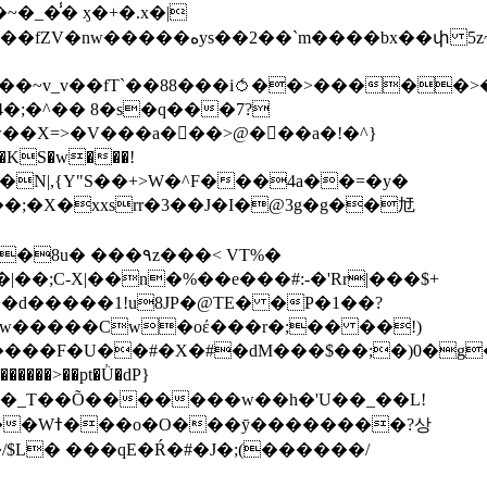
��bx��փ 5z~�>�y4N/
��X=>�V���a��ً�>@���a�!�^}
>�N|,{Y"S��+>W�^F���4a��=�y�
�٩z���< VT%�
��3���H�J:~�N����W�[q���2�tߟ�Ó��Qc~|�X�|��;Ϲ-X|��n�%��e���#:-�
'Rr|���$+
X9[w�����Cw�oέ���r�;�� ��!)
�����>��pt�Ǜ�dP}
���?상
/$L� ���qE�Ŕ�#�J�;(������/