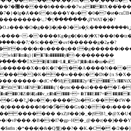
~�-�_��W����;��}G{�,��˳���lu�
�7�}�lg�Ⱥ��6 �h���Y�a�`�0�7�ͷ�cu
����\߸7�{�������ڮI'WAT�]�?
���/��񛆻X�ŷ�3i��=L�_�o7]�|�o�ӝ�ш�o
a������X�x�K�!?�(��A����N�� � 
0��DE�����:�����>�dCᔵ�Mj)[j���l�2y^�(
��� vJ��NiX
��Z�9:?� ����?
�?h�ʆ �������8�9�5֟���Gx�2���
U�� ������� �xZ|#��]�_�j9B˥_�@X
r�I7�gp~H�_@��r(��]���Yb��ڃE����)b��`B� �y
)��$яȢn ;�*���|�&�Q뿿)��?� �K.�C� �/2��