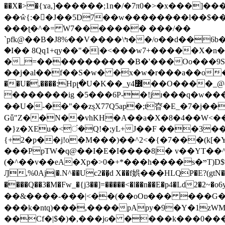
��X�>�{ϫa,]������;1n�/�7π0�>�x���]�����z����/�7?� �{�خ�0���
��ŵ{:��J��5D7��w��������l��$����^������e$
���ʈ�^�= W7������� ���/��
`pfk@��B�J8%��V����\ߤ��/o��d��6b�@��J�tqw3�}>Y]������<�b��̌��{B���~v_v��fT`��88���i⥀��>�����>�ޯ�'�����?
�I�� 8Qq1+qy��"�|�<���w󠒪7+�����X�n�F�a��M<�ح��]��g�����`�s��z�C�
�_=���������� �B�'���Oo���9S�z
��j�al��f��S�w� �x�w�r���a��o���W�1� �Ā5
�������ig �5���6P-�!jɪ���q�w�������z���9��� e�`Jd �ܒo�
��U�-��"��zȿX77Q5ap�;t昚�E_�7�j��
Gǖ"Z��N��vhKH�A��a�X�8�4��W<��7�
{+2�p��j!o�M���)��^2<�{�7���(k[�Y�JT�Z��@`h,�@�
���PpTW�q@��I�E�I����8|� v��YT��^
(�^��v��eA�Xp�>0�+*���h����s�ײT)D$%�AQ�To�*�>W�^�=�.�9�Ύ҇�z�l�E�����F�U��#�X�#�dM���$��;�)0�g�OH�����w�����ҋ��
Ԓ,%0Aj|�.N^��Uc2��̝d X��f娯���HLQP�E?(gtN
����Q��3�M�Fw_�{j3��]=�����<�l��n��E�p4�Ld2�2~�o6y��oy=$7�y�r�
��&����-���|<��(��oOɒ��� ���G�8Bl AT}w���
���k�ntq)���,����pApy�9�Y�1zWM
��Cf�|$�)�,���jɢ� ����k���0�