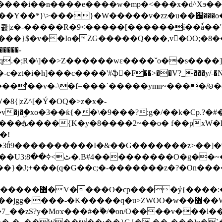
���e����w�mp�<���x�d^Xϧ����a�c��r�ۇ/�^
��*}\>���}�W�����v�zz�u��֌���o����
��콿|z�-�����R�9<�����[������ї��ٗa�
��}$�v��Io�ZG�����Q���,v�OO;�8��
��q.�;R�\]��>Z������wɛ����ˇo��s����
�i�h]���c����'#ֆ�F��>��V?_���y/˗�N�
8{|zZ^[�Ý�OQ�>z�x�-
�Y�ï'�/�/
�!
x�����l~R}
�����}�J;+���(q�G��c;�-�������z�?�On�
�K�����q�u>ZWOO�w��߼��W�a���p�����ޓ���_���r-
7_��zS?y�Moϫ���#�ۗ�/�on/O����v���l