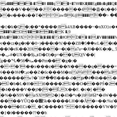
���-�7�8 ���q` ��+�7##�K�|��Eg��o�q��Q�˩mw���XN�N�یb/�N
p�e����V����,������4�즒�i;��
�T�  awՑK@���t ٚ��> ��[v�[�6I�ŅR��ݍ
�;���{�k�Q�;��*����:B k4AB����~�nXO}o���
���%�O/���0��y�K �,9
z���OX�(�:��/� c�#OD�� �I,�V��8��
b�r��cz�g�t�'�0~)���r�%'���ZBۡ�5��wL� �
��2fA����>�(�a7a=�J0��K�t�؂5q�T�5�;UC6
��|
�Pm��`�g�:�
>�<�+�˥\��x���z���N����q� ��
���[�DV�o�|
�����w?�`16۴��B���-d� թ�4�4b��-�
�2�Ú�b�L�H� t6����2U��O���PŚ�2
4����V��jf�[/�Ĕ,X��F. �c�ǰ ��
�%��N9V�a/
SX$2�}�43�*o�}bi#Ӹ*�4W
c8A����ECs�_�C����$ "�R�����VW�$
}�i�����??��b