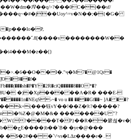
`��4��>��i���> ��2��m�����/
B����q~�#�j��Uoy^=v�N��;�{�G�
�>.�6��O��I�."ҷ�M7�@1Qr�
Fb���(���sh�P�Y�2R�ciQ�����8��O*�?
s����nl�%Z�@�M�&� �������U "?
�U� W{?����T�Ρ}��R��簌쇦�v�|
e�@���
]� �$�2#���`\^vs�LΔz����e�۔