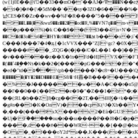
(w{1j0E��@i'��33��mO�`��AJ�ʸߜ���N��e;�vv�3R�5� [���cc�L"�g�r���Wz�.m#��Q�Bv���+��2K�tN������^�}y������Q�ۅUbB,���j�зb*��Q"�zӦc��Y�, B]!hI�KZ�T�5/
�ri�]�#�{\�5dM��ʿ��sy�3ZO�6����%�
냢CES�Ԟ�Zz��wv��%F�R����"5����i FJo߿E�I���J��K^D��iO�I�7<�䌔�l�\�W�H���IK�|ςR3~t@ j����g�E�
�t5��L��(�&wu9��z��2��od�R,%��VN7q�i�m
��ρ���%)�k C��$��(l3��4n+N'� 
��C�d�3o�s6��HY�c0��7��ܭt b���o�;i`�$R�N[z���h�K����-�]T�4�n�k�<ł@1�u���_�x�u�
C���J���ܮ�4�7{�1cVVX���"Z[I^gc? �0X�Ry��'�u��.̼�+��R��RnF$��/XHkDQ��*!"�����
�����#��_:ZQG�(�
j��/C�L��1 ��]��
�v������z��X�!n�Fd�H[l VX��F`R��M�oG�m�������ۼA��XXˮ~��^
�(\��`4�ۣ��Nƾ�k��2�[����pG���(�)
�ed�"td�٥��^(pb��l���7�c8=�U���\Q����wƜ�M�t�l��N��Z#��3E<���X@��|���8��2f�(� u��� �K�Zе?��TӊjLEn��m
�|�����(�Y�2��D���\E�S8/� וH䨺�B���9��u��/؆���5�<�ʾV#2ύ�)e��-�j�*A:�z'%�B��$��d{ڀ ��s!������g�fX��1�Z�[eC�m� �-
�%�J������ �w��A�C��t�n5@��
��l'��0��{��l2?�e�9�"�Z��1�b*�;�ІV:
��(:RL�b��Z[8̦�cg��0�2T,��4HϏ�+k��
�g#n��3�K�OnV)�j��cpK(^J�Xh��
�,���(���9xX���x2�Eù�GU3a
�Uj�\Fؒ�����ou�t��ss����P��J8�G�p� ��Ғ�a� �{?���r8oJI��ȋ
����,d���#�|��WR~�,�{��@�bw�
�Og�_�f���oY2ԁ*a��,K
���(io��x