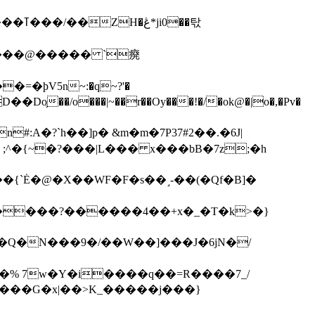
��탃
�/o���|~��r��Oy���!�/�ok@�|o�,�Pv�
#:A�?`h��]p� &m�m�7P
37#2��.�6J|
����?������4��+x�_�T�k>�}
���G�x|��>K_�����j���}