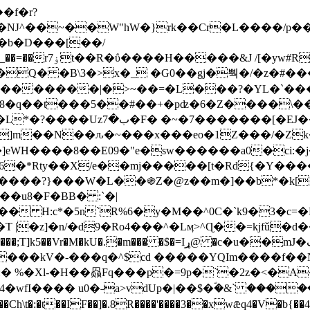
Ǌ^��~��W"hW�}rk��Cr�L����/p��
�ן�4�O�@�F�7i�&�6�īw�:o���X(�������~�~�y���_��=��rۏ7t��R�ΰ����H����
�&J /[�yw#
Q� �B\3�>x�_ �G0��gj�뿩�/�z�#�
�
�������|�>~��=�L���?�YL�`���߬
�w8�q��t���5��#��+�pʣ�6�Z����\�
j]m��N��ԉ�~���x���eo�1Z���/�Z
eWH����8��E09�"e�sw������a0�ci:�j
�X/e��mj�����[t�Rd{�Y�����Ϣ���7[�؏ܡ
���?}���W�L��֍Z�@z��m�]��b*�k[;�
|�z]�n/�d9�Ro4���^�Lӎ>^Ɋ��=kjfǔ�d
�P�����kV�-���q�^$cd �����YQIm����f
:� %�Xl-�H��赑Fq���p�=9p�`�2z�<�A
�wfI���� u0�˗a>vdUp�|��$�ؐ�&` ����