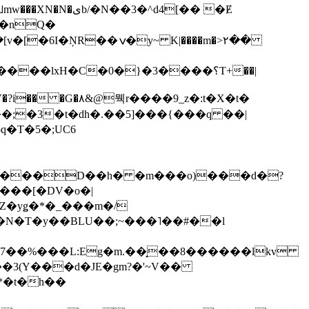
��3�^d4[�� �Ɇ
I�nQ�
�y~ K|����m�>٢��
��lxH�C�0�}�3����؟T+��|
�V�?i�� �G�۸&@뭭r����9_z�:t�X�t�
i��;�3�t�dh�.��5]���{���q ��|
�=���D��h� �m���o)���d�?
Z�yǥ�*�_���m�/
�N�T�y��BLU��;~���˥��#��l
��7��%���L:Eg�m.��̝��8������lkv
*�t�h��