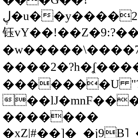
ڸ�u��y����2o�Gc���t!W���k+(���
钰vY��!��Z�9:?� �
�w�����\����7�
����2�?h�ʆ 
�������U "?
��lJ�mnF��
�������
�xZ|#��]�_�j9B