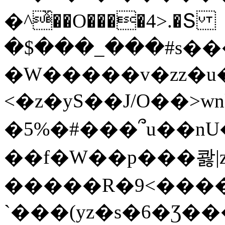
�^ͯ��O����4>.�Տ
�$���_���#s��
�W�����v�zz�u�
<�z�yS��J/O��>wn
�5%�#���՞u��nU
��f�W��p���콿|z
�����R�9<����
`���(yz�s�6�Ʒ�