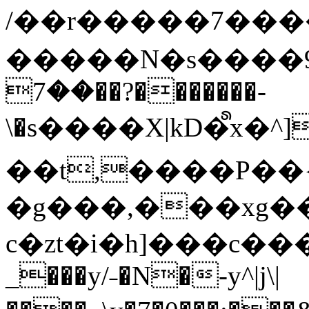
/��r�����7��
�����N�s����9�j
��7��?�������-
\�s����X|kD�᩺x
��t,����P��{
�g���,���xg�
c�zt�i�h]���c���
_���y/˗�N�-y^|j\|