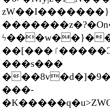
zW��I�������}�
�������z�?�O
ϟ���w��}��
��[���ٵ�����Ͻ���������x�ս��Apq�����޻�V����O�cp����ٝy{����:�k�ןNݯOOCyx6���&���?
���s���
���8v�d�]�9��6
���-
�K�����q�u>ZWOO�w��߼��W�a���p��