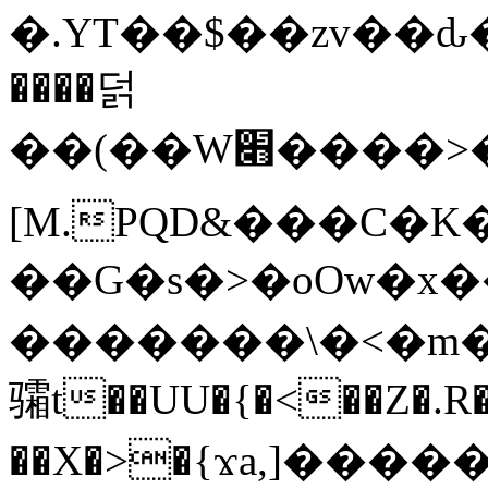
�.YT��$��zv��ԃ
����덝
��(��W׋����>��O>�d�%Y�@�@ڻ<�z{rc&׻��z�����AeK�^�����������˩t��=x~
[M.PQD&���C�K
��G�s�>�oOw�x�
�������\�<�m�PU�5�Ǉ*X�
骦t��UU�{�<��Z�.R�
��X�>�{ϫa,]�����