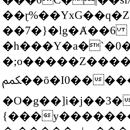
��ɽ%��YxG��q�
��7�}�lg�Ⱥ��6
�h���Y�a�`�0�
�;o�����Z������
ﶻ��ō�I0�����o�b�{L������3����2�O.z���/
�O�g��]i�j��3�u�̨S;�ܳ
{���y������