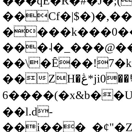
���qE�Ŕ�#�J�;(
��Cf�|$�)�,�
����k���0�
���˨�_���@��
��\�Ȇ��!7�k
��ZH�ڠ*ji0��탃
6����(�x&b��
��l.d-
��i���_�ȼ"�Z�����׋����\�\�w3�|W'�L8y<#�Y�HX�*b��.̏