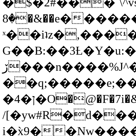
�$�2#���`\^vs
�8�&��e�������:�\���{��9�����g��f�r?
ˣ��iʇz�,���
G��B:��3Ƚ�Y�u:�
ڒ���n����%J^�}
��q;�����e;��
/[�yw#R�d���
i�x̀9��Nw����