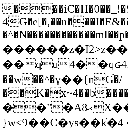
���iC�H�0��_!
4G�e[�,��n���I�E&��
�^�N������������mI��p�
������z�I2>z��
��qu4��qᏽ4H&A
��w��^�ү��{nƓ�/
��K�x~4��b�����
��"�Aޙ8X��M��K�D
}w<9��C�ys��k҆�޼� :���4�� 4�E0���oӮ�