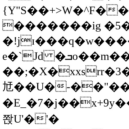
{Y"S��+>W�^F�
�������ig �5
�!jɪ���q�w��
e�`Jd �ܒo��m��1��d|
��;�X�xxsrr�
㝼��U�-��"��zȿ
�E_�7�j��x+9y�
쫝U'�'�