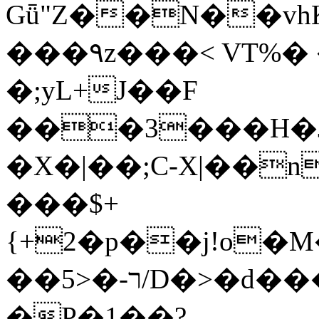
Gǖ"Z��N��v
���٩z���< VT%� �}z�XEu�<ं�Q!
�;yL+J��F
���3���H�J:~�
�X�|��;Ϲ-X|��n
���$+
{+2�p��j!o�
��ר-�<5/D�>�d�����1!u8JP�@TE�
�P�1��?