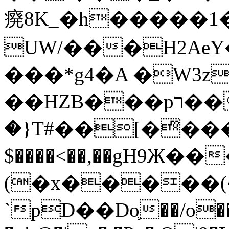
㾱8K_�h�����1
UW/���H2AeY�
���*g4�A �W3z
��HZB���pר��b�wO�N��{@H�m�F{���ۣ��?
�}T#��[�ͫ���
$����<��,��gH9Ж
(�x�����
`pD��Do֛��/o��