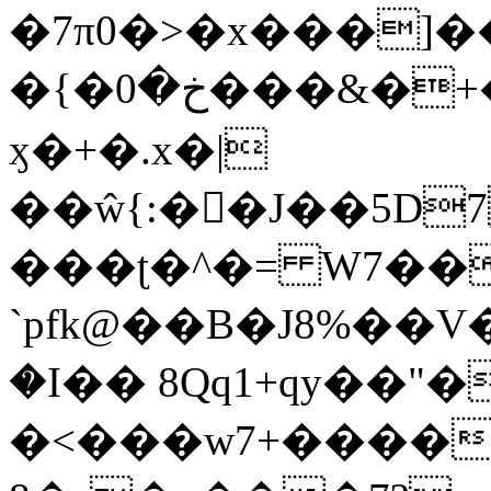
�7π0�>�x���]
�{�خ�0���&�+�zwYFEÙ4�~�_�̾�
ӽ�+�.x�|
��ŵ{:��J��5D7��
���ʈ�^�= W7��
`pfk@��B�J8%��V����\ߤ��/o��d��6b�@��J�tqw3�}>Y]������<�b��̌��{B���~v_v��fT`��88��
�I�� 8Qq1+qy��"�
�<���w󠒪7+�����X�n�F�a��M