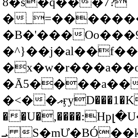
8�s�q���7?
�_=�����
�B�'���Oo���9
�^}��j�al��f
�x�w�r���a�
�Ā5����a��
�<��އӻyD���1�KS�w���!
��U�,����:Hpլ�U�K��_y4߼��O���
ܝ S�mƯ�BÓ�