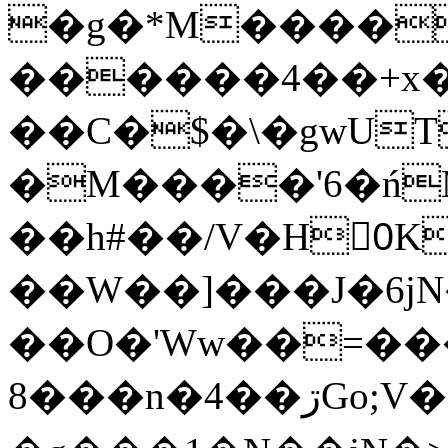
�g�*M����
������4��+x�
��C�$�\�gwUT
�M����'6�ń
��h#��/V�H0ٍK�7'�1�L�A�2
��W��]���J�6jN
��O�'Ww��=���
�8��n�4��ڗGo;V���y��4����n�7�v���Lu�/