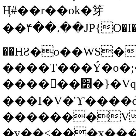
Ӊ#��r��ok�笌
��۴��.��JP{O�I
��ΗƧ�o��WS�
����T���Ý�o�;����������
������׻�}�Vq���j¯���P�.QwO�ｓ
���I�V�ϓ����d
�������V
�v��<���x���ۻ��a���R_�n���