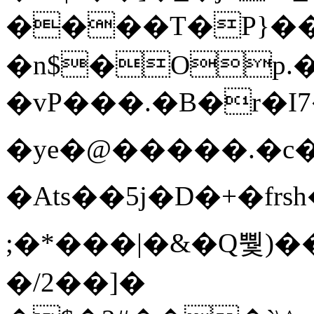
����T�Ρ}�
�n$�Op.
�vP���.�B�r�I7�gp~H
�ye�@��� ��.�c
�Ats��5j�D�+�fr
;�*���|�&�Q뿿)�
�/2��]�