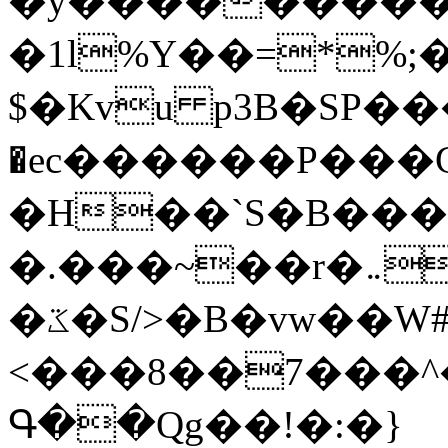
�y�����������
�1l%Y��=*%
$�Kvu p3B�SP�
�ec������P���G
�H��`S�B��
�.���~��r�޼�}�܅�mؕWu���K}
�ػ�S/>�B�vw��W#�I��*]\W��)Ħ�1��fC}
<���8��7���
Գ��Qg��!�:�}