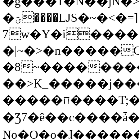
�g���1�N��jN�
�ؾ����ǇS�~�<�=]����^vz��{{��t�%
7w�Y�i����
�|~�>�n�����
�8~��������
��>K_�����j��
�����ח����T;�uU�w��oovW�N�\�v�̓��N��6xz��z^��s�;
�Ʒ7�ê��c����ǡ�Oo
No�O�o�ɺ����