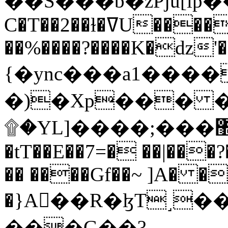
C�T��2��ɫ�ߜU����2�L�����m" �
��%����?����K�ǳ'�
{�ync���a1����
�)�Xp��� �
۩�YL]����;���׿�޽������+��k��o���O�Zt�6�[a��v_r;�b�f���==
�tT��E��7=� ��|���?
�� ����Gf��~ ]A� �
�}A��R�ɮT˼�
���G��?