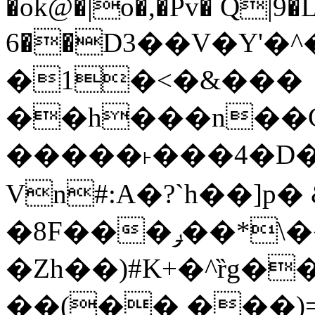
�ok@�|o�,�Pv� Q|9
6��D3��V�Y'�
�1�<�&���
��h���n��Cd
�����˫���4�D�
Vn#:A�?`h��]p�
�8F���ݛ��*\��U��S
�Zh��)#K+�^ȑg�
��(�� ���)=�