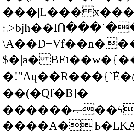
���|L��� x���b
:.>bjh��lՈ���`
\A��D+Vf��n��
$�|a� BEו��w�{���;���q�X��d%�������W� hU�(�1�Ū}9�S�F<��i�L3�;�
�!"Aų��R���{`
��(�Qf�B]�
������ޞ��ϟak��r��_39$�8�p���7�2�yIZ�R��x��/
����A�Ъ�LKA