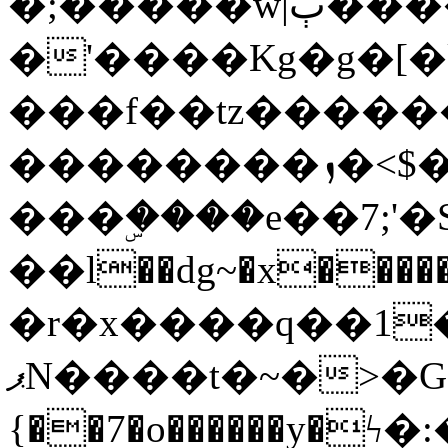
�;�����w|ٻ����<-
�'����Kg�g�[�k
���f��tz�����
��������ܙ�<$��������s���
���ۣ����e��7;'�Sc����ߋv
��l��dg~�x������G��6�{`�g���ݝ
�r�x����q��1
ޕN����t�~�>�G�{�Wރ�sl̞�@x_:�ˏ��՛��zU;wk�F�m�q}
{��7�o������y�