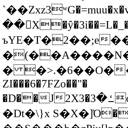
`��Zxz3ʷG�=muu�
��񛆻X�ŷ�3i��=L�
ъYE�T�2��;e�
�(��A����
� �>.�6��O��
ZI���6�7FZo��"�
�D��J2X3�ߑ�3o�|aak�q�@����]�K���w���r;�
�Dt�\}x S�X�]Ό�