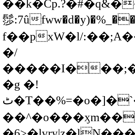
��k�Cp.?�#�q&�
髿:7ûfww�d�y)�%_�����>
f��pxW�l/:��;A
�/
�����I���;�
�g �!
ٹ�T��%=�o�]�`�8mxݽ������˳���0�n̾X'��3ǘ9����������I�&��G�������z>��]�%��/
��^�o���ӽm��ܑ�wOooOn���������
�6>�lvry|z�lN���