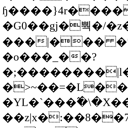
ɧ����}4r����
�G0��gj�뿩�/�z
���|��� �
�o���_��?
�;��������|
�>~��=�L��
�YL�`���߬�\�X�
��z|x�:��8�