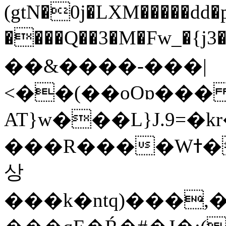
(gtN�0j�LXM�����dd
����Q��3�M�Fw_�{j3��]=����
��&����-���|
<��(��oOɒ���
AT}w���L}J.9=�
���R����Wߙ���o�O���ӯ��������?
상
���k�ntq)���,