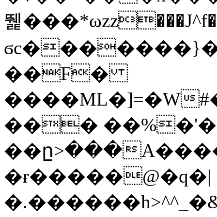
뛡���*ωzz���J^f�o
ϭc�������}��
�
�F�
����ML�]=�W#
��� ��%�'�
��ը>���A����
�ɍ�����@�q�|
�.������h>^^_�