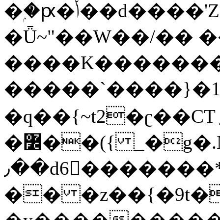
�ۭ�ԗ�ݳ��d����'Z����>!pQ}
�Ǖ~"��W��/�� ��
����K�������
�����`����}�1
�q��{~t2�ʗ��CT؍���������{�~}ur����u�}o����(�:�j���=����{�۝Vo�An��J^��������M\M�'{{l�i
�߼��({ _�g�.Nfӻg����f7z91o^��̤^�>��2�`�:|#dk�{>�>>&�tsw�Nwo�?
٫��d6򆧇�������*��[|^]oo���NW~zz>�X&�u�=K?
�� �z��{�9t�