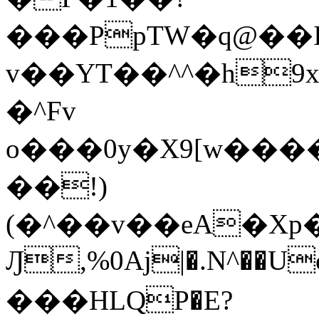
���PpTW�q@��
v��YT��^^�h9x
�^Fv
o���0y�X9[w��
��!)
(�^��v��eA�Xp�>0�+*���h����s�ײT)D$%�AQ�To�*�>W�^�=�.
Ԓ,%0Aj|�.N^��Uc
���HLQP�E?