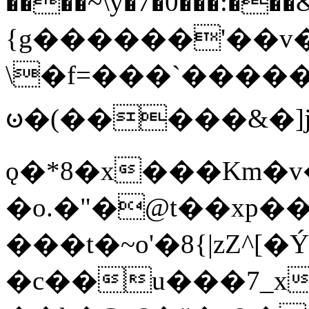
����~\y�7�0���:���&�_DN#�
{g������'��v�
\�f=���`�����
ꧽ�(�����&�]j
ǫ�*8�x���Km�v
�o.�"�@t��xp�
���t�~o'�8{|zZ^[�
�c��u���7_xg{���Q�n4���