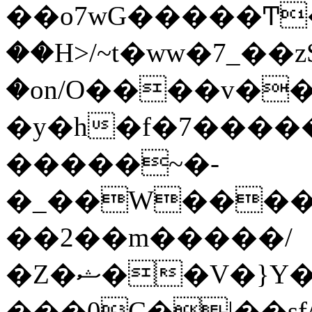
��o7wG�����Ͳ
��H>/~t�ww�7_��z
�on/O����v�
�y�h�f�7����
�����~�-
�_��W����;
��2��m�����/
�Z�ޝ��V�}Y�I�ծ�O�����S��]z��w��7�޷�����h���u��7w.ϻ���8X��ͮ�����W�dm�Jߜ��q/>?
���0C�|��sf