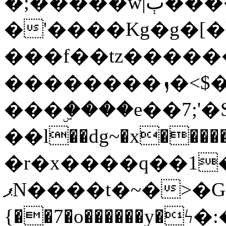
�;�����w|ٻ����<-
�'����Kg�g�[�k
���f��tz�����
��������ܙ�<$��������s���
���ۣ����e��7;'�Sc����ߋv
��l��dg~�x������G��6�{`�g���ݝ
�r�x����q��1
ޕN����t�~�>�G�{�Wރ�sl̞�@x_:�ˏ��՛��zU;wk�F�m�q}
{��7�o������y�