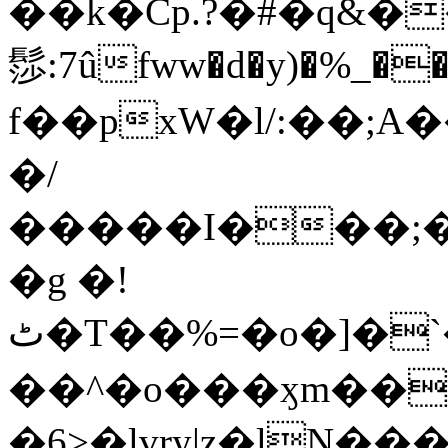
��k�Cp.?�#�q&�
髿:7ûfww�d�y)�%_�����>
f��pxW�l/:��;A
�/
�����I���;�
�g �!
ٹ�T��%=�o�]�`�8mxݽ������˳���0�n̾X'��3ǘ9����������I�&��G�������z>��]�%��/
��^�o���ӽm��ܑ�wOooOn���������
�6>�lvry|z�lN���