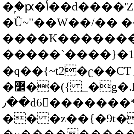
�ۭ�ԗ�ݳ��d����'Z����>!pQ}
�Ǖ~"��W��/�� ��
����K�������
�����`����}�1
�q��{~t2�ʗ��CT؍���������{�~}ur����u�}o����(�:�j���=����{�۝Vo�An��J^��������M\M�'{{l�i
�߼��({ _�g�.Nfӻg����f7z91o^��̤^�>��2�`�:|#dk�{>�>>&�tsw�Nwo�?
٫��d6򆧇�������*��[|^]oo���NW~zz>�X&�u�=K?
�� �z��{�9t�