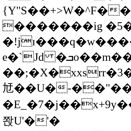
{Y"S��+>W�^F�
�������ig �5
�!jɪ���q�w��
e�`Jd �ܒo��m��1��d|
��;�X�xxsrr�
㝼��U�-��"��zȿ
�E_�7�j��x+9y�
쫝U'�'�