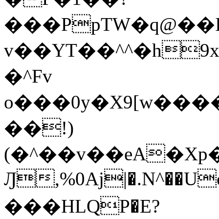
���PpTW�q@��
v��YT��^^�h9x
�^Fv
o���0y�X9[w��
��!)
(�^��v��eA�Xp�>0�+*���h����s�ײT)D$%�AQ�To�*�>W�^�=�.
Ԓ,%0Aj|�.N^��Uc
���HLQP�E?