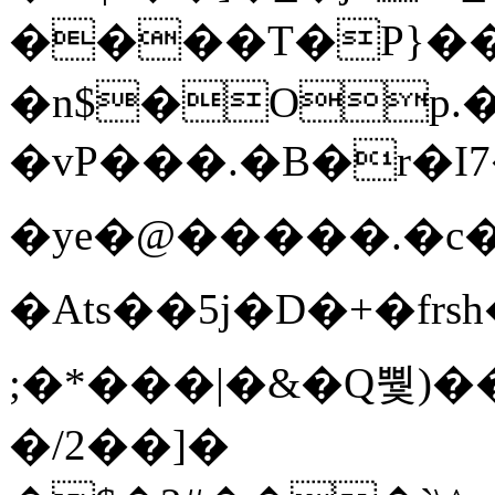
����T�Ρ}�
�n$�Op.
�vP���.�B�r�I7�gp~H
�ye�@��� ��.�c
�Ats��5j�D�+�fr
;�*���|�&�Q뿿)�
�/2��]�