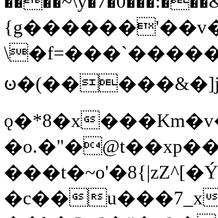
����~\y�7�0���:���&�_DN#�
{g������'��v�
\�f=���`�����
ꧽ�(�����&�]j
ǫ�*8�x���Km�v
�o.�"�@t��xp�
���t�~o'�8{|zZ^[�
�c��u���7_xg{���Q�n4���