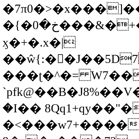
�7π0�>�x���]
�{�خ�0���&�+�zwYFEÙ4�~�_�̾�
ӽ�+�.x�|
��ŵ{:��J��5D7��
���ʈ�^�= W7��
`pfk@��B�J8%��V����\ߤ��/o��d��6b�@��J�tqw3�}>Y]������<�b��̌��{B���~v_v��fT`��88��
�I�� 8Qq1+qy��"�
�<���w󠒪7+�����X�n�F�a��M