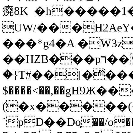
㾱8K_�h�����1
UW/���H2AeY�
���*g4�A �W3z
��HZB���pר��b�wO�N��{@H�m�F{���ۣ��?
�}T#��[�ͫ���
$����<��,��gH9Ж
(�x�����
`pD��Do֛��/o��