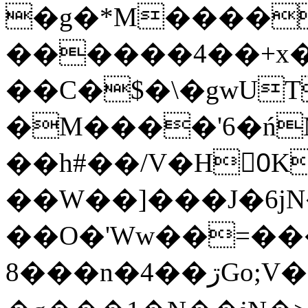
�g�*M����
������4��+x�
��C�$�\�gwUT
�M����'6�ń
��h#��/V�H0ٍK�7'�1�L�A�2
��W��]���J�6jN
��O�'Ww��=���
�8��n�4��ڗGo;V���y��4����n�7�v���Lu�/