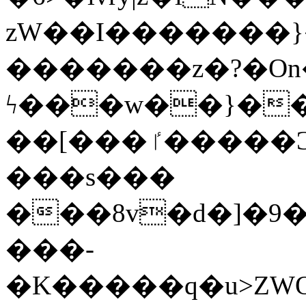
zW��I�������}�
�������z�?�O
ϟ���w��}��
��[���ٵ�����Ͻ���������x�ս��Apq�����޻�V����O�cp����ٝy{����:�k�ןNݯOOCyx6���&���?
���s���
���8v�d�]�9��6
���-
�K�����q�u>ZWOO�w��߼��W�a���p��