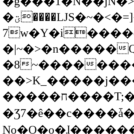
�g���1�N��jN�
�ؾ����ǇS�~�<�=]����^vz��{{��t�%
7w�Y�i����
�|~�>�n�����
�8~��������
��>K_�����j��
�����ח����T;�uU�w��oovW�N�\�v�̓��N��6xz��z^��s�;
�Ʒ7�ê��c����ǡ�Oo
No�O�o�ɺ����