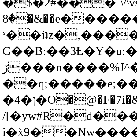
�$�2#���`\^vs
�8�&��e�������:�\���{��9�����g��f�r?
ˣ��iʇz�,���
G��B:��3Ƚ�Y�u:�
ڒ���n����%J^�}
��q;�����e;��
/[�yw#R�d���
i�x̀9��Nw����