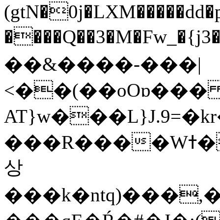
(gtN�0j�LXM�����dd
����Q��3�M�Fw_�{j3��]=����
��&����-���|
<��(��oOɒ���
AT}w���L}J.9=�
���R����Wߙ���o�O���ӯ��������?
상
���k�ntq)���,