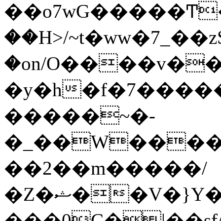
��o7wG�����Ͳ
��H>/~t�ww�7_��z
�on/O����v�
�y�h�f�7����
�����~�-
�_��W����;
��2��m�����/
�Z�ޝ��V�}Y�I�ծ�O�����S��]z��w��7�޷�����h���u��7w.ϻ���8X��ͮ�����W�dm�Jߜ��q/>?
���0C�|��sf