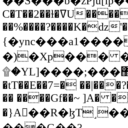
C�T��2��ɫ�ߜU����2�L�����m" �
��%����?����K�ǳ'�
{�ync���a1����
�)�Xp��� �
۩�YL]����;���׿�޽������+��k��o���O�Zt�6�[a��v_r;�b�f���==
�tT��E��7=� ��|���?
�� ����Gf��~ ]A� �
�}A��R�ɮT˼�
���G��?