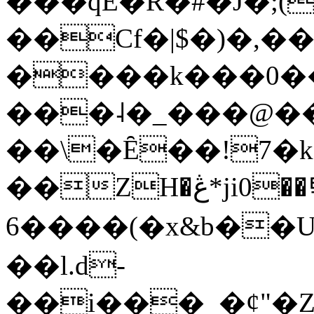
���qE�Ŕ�#�J�;(
��Cf�|$�)�,�
����k���0�
���˨�_���@��
��\�Ȇ��!7�k
��ZH�ڠ*ji0��탃
6����(�x&b��
��l.d-
��i���_�ȼ"�Z�����׋����\�\�w3�|W'�L8y<#�Y�HX�*b��.̏