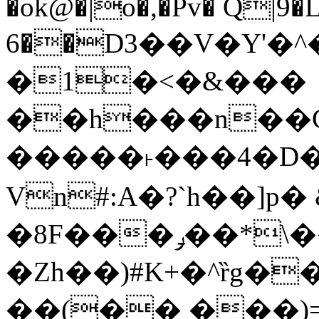
�ok@�|o�,�Pv� Q|9
6��D3��V�Y'�
�1�<�&���
��h���n��Cd
�����˫���4�D�
Vn#:A�?`h��]p�
�8F���ݛ��*\��U��S
�Zh��)#K+�^ȑg�
��(�� ���)=�