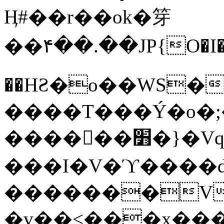
Ӊ#��r��ok�笌
��۴��.��JP{O�I
��ΗƧ�o��WS�
����T���Ý�o�;����������
������׻�}�Vq���j¯���P�.QwO�ｓ
���I�V�ϓ����d
�������V
�v��<���x���ۻ��a���R_�n���