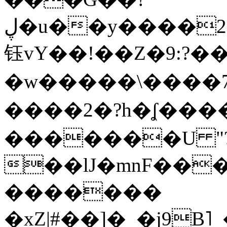
ڸ�u��y����2o�Gc���t!W���k+(���
钰vY��!��Z�9:?� �
�w�����\����7�
����2�?h�ʆ 
�������U "?
��lJ�mnF��
�������
�xZ|#��]�_�j9B