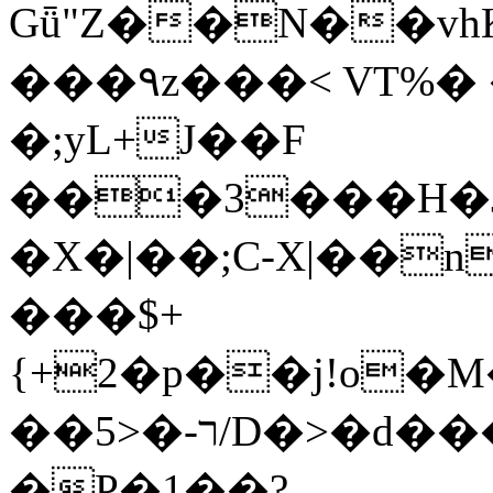
Gǖ"Z��N��v
���٩z���< VT%� �}z�XEu�<ं�Q!
�;yL+J��F
���3���H�J:~�
�X�|��;Ϲ-X|��n
���$+
{+2�p��j!o�
��ר-�<5/D�>�d�����1!u8JP�@TE�
�P�1��?