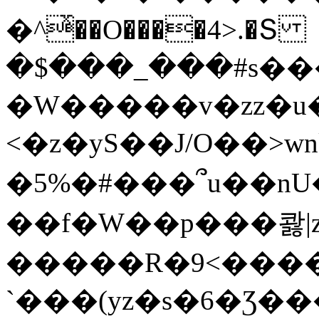
�^ͯ��O����4>.�Տ
�$���_���#s��
�W�����v�zz�u�
<�z�yS��J/O��>wn
�5%�#���՞u��nU
��f�W��p���콿|z
�����R�9<����
`���(yz�s�6�Ʒ�