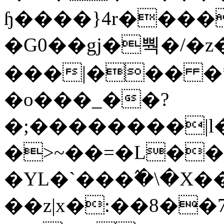
ɧ����}4r����
�G0��gj�뿩�/�z
���|��� �
�o���_��?
�;��������|
�>~��=�L��
�YL�`���߬�\�X�
��z|x�:��8�