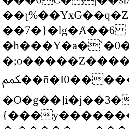
��ɽ%��YxG��q�
��7�}�lg�Ⱥ��6
�h���Y�a�`�0�
�;o�����Z������
ﶻ��ō�I0�����o�b�{L������3����2�O.z���/
�O�g��]i�j��3�u�̨S;�ܳ
{���y������