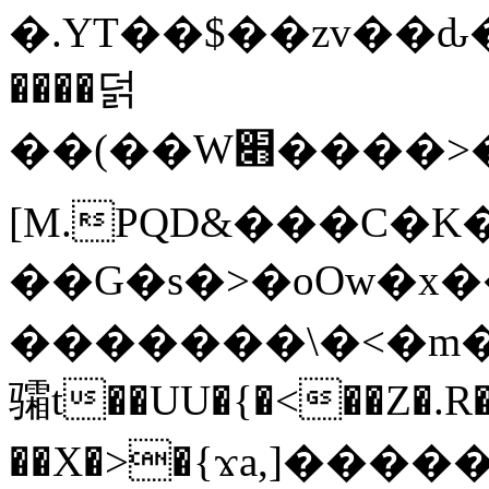
�.YT��$��zv��ԃ
����덝
��(��W׋����>��O>�d�%Y�@�@ڻ<�z{rc&׻��z�����AeK�^�����������˩t��=x~
[M.PQD&���C�K
��G�s�>�oOw�x�
�������\�<�m�PU�5�Ǉ*X�
骦t��UU�{�<��Z�.R�
��X�>�{ϫa,]�����