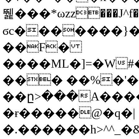
뛡���*ωzz���J^f�o
ϭc�������}��
�
�F�
����ML�]=�W#
��� ��%�'�
��ը>���A����
�ɍ�����@�q�|
�.������h>^^_�