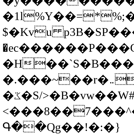
�y�����������
�1l%Y��=*%
$�Kvu p3B�SP�
�ec������P���G
�H��`S�B��
�.���~��r�޼�}�܅�mؕWu���K}
�ػ�S/>�B�vw��W#�I��*]\W��)Ħ�1��fC}
<���8��7���
Գ��Qg��!�:�}