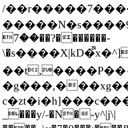
/��r�����7��
�����N�s����9�j
��7��?�������-
\�s����X|kD�᩺x
��t,����P��{
�g���,���xg�
c�zt�i�h]���c���
_���y/˗�N�-y^|j\|