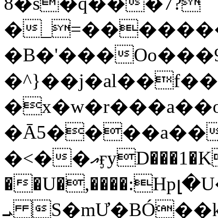
8�s�q���7?
�_=�����
�B�'���Oo���9
�^}��j�al��f
�x�w�r���a�
�Ā5����a��
�<��އӻyD���1�KS�w���!
��U�,����:Hpլ�U�K��_y4߼��O���
ܝ S�mƯ�BÓ�