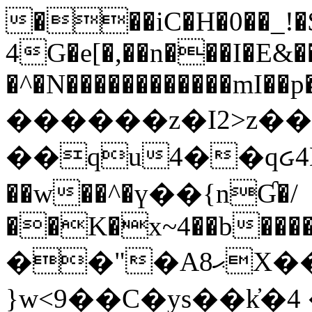
���iC�H�0��_!
4G�e[�,��n���I�E&��
�^�N������������mI��p�
������z�I2>z��
��qu4��qᏽ4H&A
��w��^�ү��{nƓ�/
��K�x~4��b�����
��"�Aޙ8X��M��K�D
}w<9��C�ys��k҆�޼� :���4�� 4�E0���oӮ�