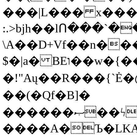
���|L��� x���b
:.>bjh��lՈ���`
\A��D+Vf��n��
$�|a� BEו��w�{���;���q�X��d%�������W� hU�(�1�Ū}9�S�F<��i�L3�;�
�!"Aų��R���{`
��(�Qf�B]�
������ޞ��ϟak��r��_39$�8�p���7�2�yIZ�R��x��/
����A�Ъ�LKA