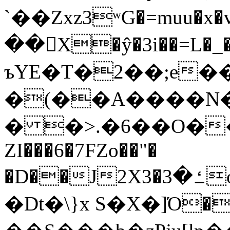
`��Zxz3ʷG�=muu�
��񛆻X�ŷ�3i��=L�
ъYE�T�2��;e�
�(��A����
� �>.�6��O��
ZI���6�7FZo��"�
�D��J2X3�ߑ�3o�|aak�q�@����]�K���w���r;�
�Dt�\}x S�X�]Ό�