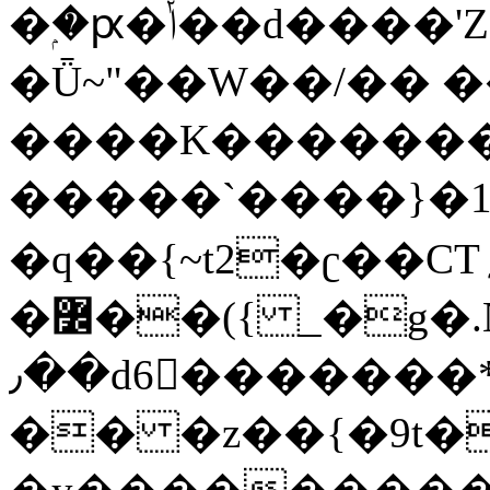
�ۭ�ԗ�ݳ��d����'Z����>!pQ}
�Ǖ~"��W��/�� ��
����K�������
�����`����}�1
�q��{~t2�ʗ��CT؍���������{�~}ur����u�}o����(�:�j���=����{�۝Vo�An��J^��������M\M�'{{l�i
�߼��({ _�g�.Nfӻg����f7z91o^��̤^�>��2�`�:|#dk�{>�>>&�tsw�Nwo�?
٫��d6򆧇�������*��[|^]oo���NW~zz>�X&�u�=K?
�� �z��{�9t�