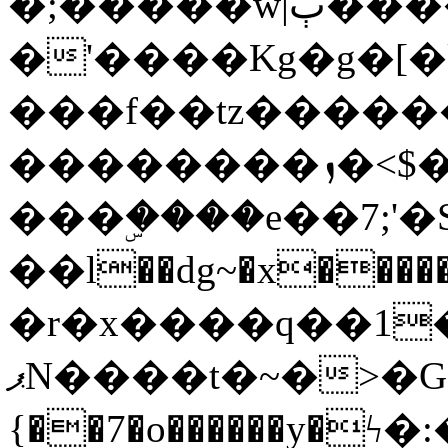
�;�����w|ٻ����<-
�'����Kg�g�[�k
���f��tz�����
��������ܙ�<$��������s���
���ۣ����e��7;'�Sc����ߋv
��l��dg~�x������G��6�{`�g���ݝ
�r�x����q��1
ޕN����t�~�>�G�{�Wރ�sl̞�@x_:�ˏ��՛��zU;wk�F�m�q}
{��7�o������y�