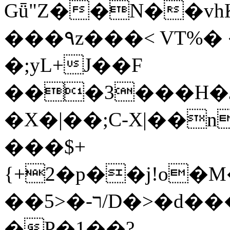
Gǖ"Z��N��v
���٩z���< VT%� �}z�XEu�<ं�Q!
�;yL+J��F
���3���H�J:~�
�X�|��;Ϲ-X|��n
���$+
{+2�p��j!o�
��ר-�<5/D�>�d�����1!u8JP�@TE�
�P�1��?