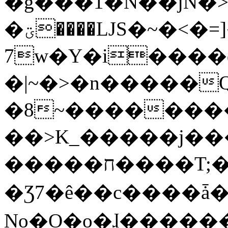
�g���1�N��jN�
�ؾ����ǇS�~�<�=]����^vz��{{��t�%
7w�Y�i����
�|~�>�n�����
�8~��������
��>K_�����j��
�����ח����T;�uU�w��oovW�N�\�v�̓��N��6xz��z^��s�;
�Ʒ7�ê��c����ǡ�Oo
No�O�o�ɺ����