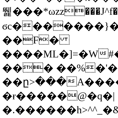
뛡���*ωzz���J^f�o
ϭc�������}��
�
�F�
����ML�]=�W#
��� ��%�'�
��ը>���A����
�ɍ�����@�q�|
�.������h>^^_�