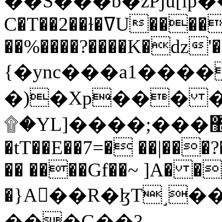
C�T��2��ɫ�ߜU����2�L�����m" �
��%����?����K�ǳ'�
{�ync���a1����
�)�Xp��� �
۩�YL]����;���׿�޽������+��k��o���O�Zt�6�[a��v_r;�b�f���==
�tT��E��7=� ��|���?
�� ����Gf��~ ]A� �
�}A��R�ɮT˼�
���G��?