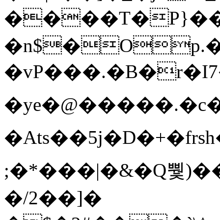
����T�Ρ}�
�n$�Op.
�vP���.�B�r�I7�gp~H
�ye�@��� ��.�c
�Ats��5j�D�+�fr
;�*���|�&�Q뿿)�
�/2��]�