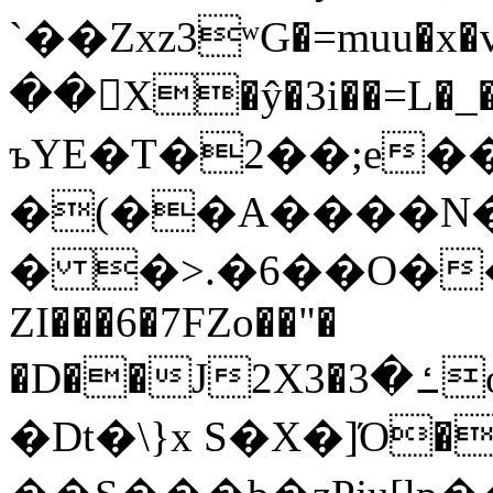
`��Zxz3ʷG�=muu�
��񛆻X�ŷ�3i��=L�
ъYE�T�2��;e�
�(��A����
� �>.�6��O��
ZI���6�7FZo��"�
�D��J2X3�ߑ�3o�|aak�q�@����]�K���w���r;�
�Dt�\}x S�X�]Ό�