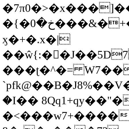
�7π0�>�x���]
�{�خ�0���&�+�zwYFEÙ4�~�_�̾�
ӽ�+�.x�|
��ŵ{:��J��5D7��
���ʈ�^�= W7��
`pfk@��B�J8%��V����\ߤ��/o��d��6b�@��J�tqw3�}>Y]������<�b��̌��{B���~v_v��fT`��88��
�I�� 8Qq1+qy��"�
�<���w󠒪7+�����X�n�F�a��M