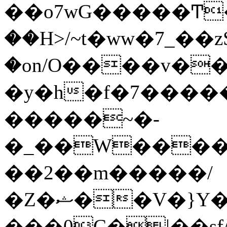
��o7wG�����Ͳ
��H>/~t�ww�7_��z
�on/O����v�
�y�h�f�7����
�����~�-
�_��W����;
��2��m�����/
�Z�ޝ��V�}Y�I�ծ�O�����S��]z��w��7�޷�����h���u��7w.ϻ���8X��ͮ�����W�dm�Jߜ��q/>?
���0C�|��sf