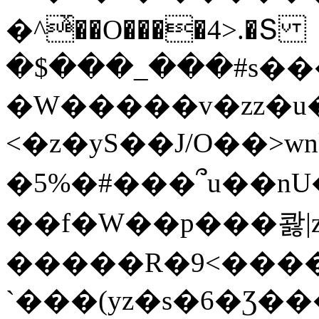
�^ͯ��O����4>.�Տ
�$���_���#s��
�W�����v�zz�u�
<�z�yS��J/O��>wn
�5%�#���՞u��nU
��f�W��p���콿|z
�����R�9<����
`���(yz�s�6�Ʒ�