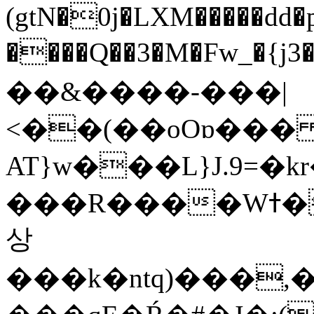
(gtN�0j�LXM�����dd
����Q��3�M�Fw_�{j3��]=����
��&����-���|
<��(��oOɒ���
AT}w���L}J.9=�
���R����Wߙ���o�O���ӯ��������?
상
���k�ntq)���,