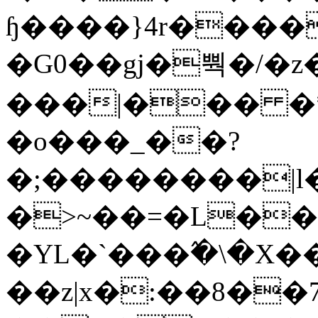
ɧ����}4r����
�G0��gj�뿩�/�z
���|��� �
�o���_��?
�;��������|
�>~��=�L��
�YL�`���߬�\�X�
��z|x�:��8�