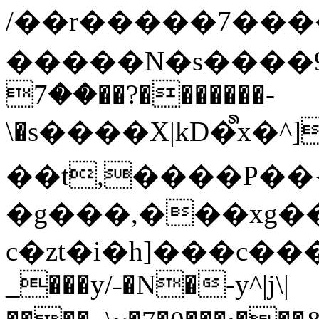
/��r�����7��
�����N�s����9�j
��7��?�������-
\�s����X|kD�᩺x
��t,����P��{
�g���,���xg�
c�zt�i�h]���c���
_���y/˗�N�-y^|j\|