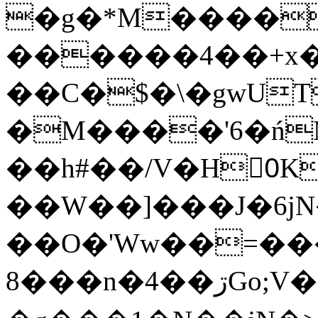
�g�*M����
������4��+x�
��C�$�\�gwUT
�M����'6�ń
��h#��/V�H0ٍK�7'�1�L�A�2
��W��]���J�6jN
��O�'Ww��=���
�8��n�4��ڗGo;V���y��4����n�7�v���Lu�/