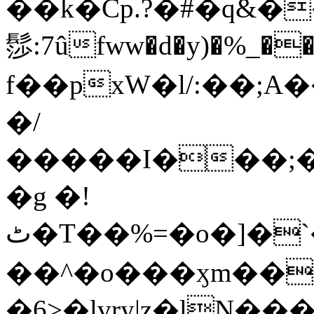
��k�Cp.?�#�q&�
髿:7ûfww�d�y)�%_�����>
f��pxW�l/:��;A
�/
�����I���;�
�g �!
ٹ�T��%=�o�]�`�8mxݽ������˳���0�n̾X'��3ǘ9����������I�&��G�������z>��]�%��/
��^�o���ӽm��ܑ�wOooOn���������
�6>�lvry|z�lN���