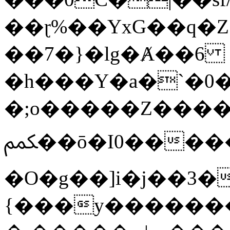
��ɽ%��YxG��q�
��7�}�lg�Ⱥ��6
�h���Y�a�`�0�
�;o�����Z������
ﶻ��ō�I0�����o�b�{L������3����2�O.z���/
�O�g��]i�j��3�u�̨S;�ܳ
{���y������