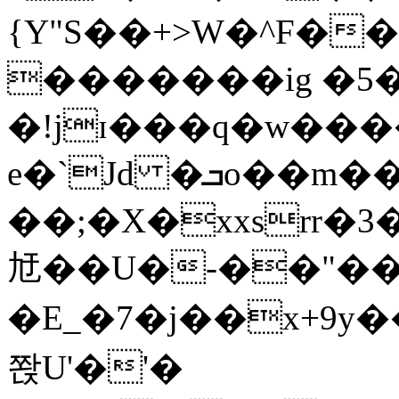
{Y"S��+>W�^F�
�������ig �5
�!jɪ���q�w��
e�`Jd �ܒo��m��1��d|
��;�X�xxsrr�
㝼��U�-��"��zȿ
�E_�7�j��x+9y�
쫝U'�'�