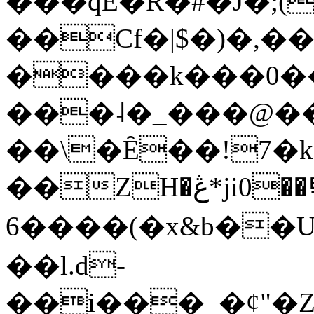
���qE�Ŕ�#�J�;(
��Cf�|$�)�,�
����k���0�
���˨�_���@��
��\�Ȇ��!7�k
��ZH�ڠ*ji0��탃
6����(�x&b��
��l.d-
��i���_�ȼ"�Z�����׋����\�\�w3�|W'�L8y<#�Y�HX�*b��.̏