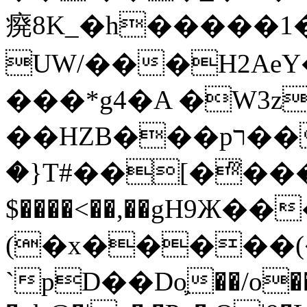
㾱8K_�h�����1
UW/���H2AeY�
���*g4�A �W3z
��HZB���pר��b�wO�N��{@H�m�F{���ۣ��?
�}T#��[�ͫ���
$����<��,��gH9Ж
(�x�����
`pD��Do֛��/o��