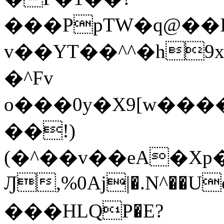
���PpTW�q@��
v��YT��^^�h9x
�^Fv
o���0y�X9[w��
��!)
(�^��v��eA�Xp�>0�+*���h����s�ײT)D$%�AQ�To�*�>W�^�=�.
Ԓ,%0Aj|�.N^��Uc
���HLQP�E?