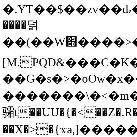
�.YT��$��zv��ԃ
����덝
��(��W׋����>��O>�d�%Y�@�@ڻ<�z{rc&׻��z�����AeK�^�����������˩t��=x~
[M.PQD&���C�K
��G�s�>�oOw�x�
�������\�<�m�PU�5�Ǉ*X�
骦t��UU�{�<��Z�.R�
��X�>�{ϫa,]�����