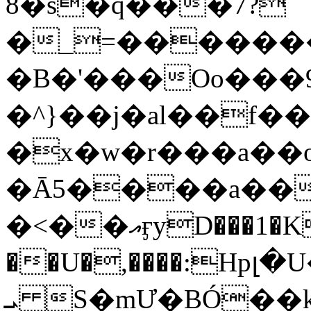
8�s�q���7?
�_=�����
�B�'���Oo���9
�^}��j�al��f
�x�w�r���a�
�Ā5����a��
�<��އӻyD���1�KS�w���!
��U�,����:Hpլ�U�K��_y4߼��O���
ܝ S�mƯ�BÓ�