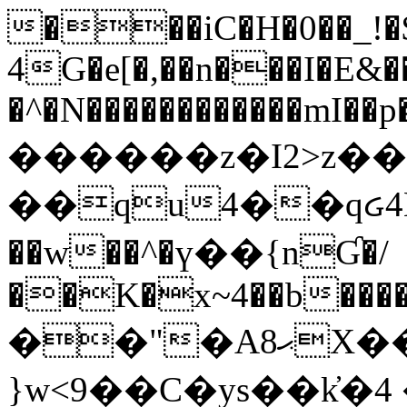
���iC�H�0��_!
4G�e[�,��n���I�E&��
�^�N������������mI��p�
������z�I2>z��
��qu4��qᏽ4H&A
��w��^�ү��{nƓ�/
��K�x~4��b�����
��"�Aޙ8X��M��K�D
}w<9��C�ys��k҆�޼� :���4�� 4�E0���oӮ�