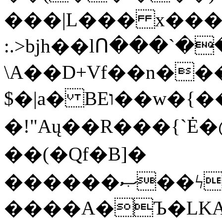
���|L��� x���b
:.>bjh��lՈ���`
\A��D+Vf��n��
$�|a� BEו��w�{���;���q�X��d%�������W� hU�(�1�Ū}9�S�F<��i�L3�;�
�!"Aų��R���{`
��(�Qf�B]�
������ޞ��ϟak��r��_39$�8�p���7�2�yIZ�R��x��/
����A�Ъ�LKA