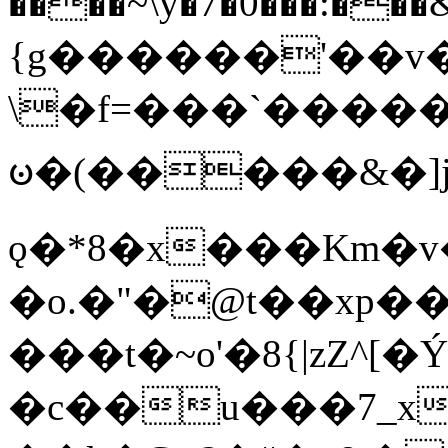
����~\y�7�0���:���&�_DN#�
{g������'��v�
\�f=���`�����
ꧽ�(�����&�]j
ǫ�*8�x���Km�v
�o.�"�@t��xp�
���t�~o'�8{|zZ^[�
�c��u���7_xg{���Q�n4���