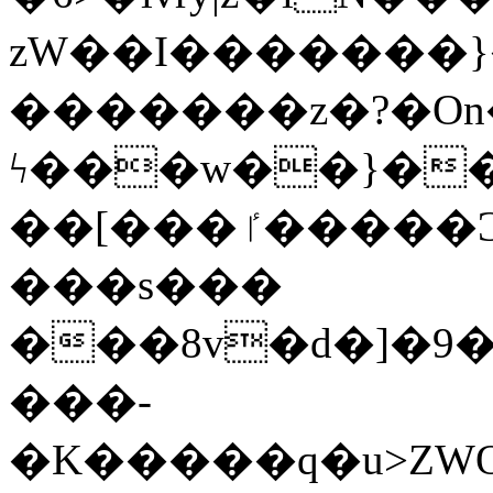
zW��I�������}�
�������z�?�O
ϟ���w��}��
��[���ٵ�����Ͻ���������x�ս��Apq�����޻�V����O�cp����ٝy{����:�k�ןNݯOOCyx6���&���?
���s���
���8v�d�]�9��6
���-
�K�����q�u>ZWOO�w��߼��W�a���p��