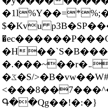
�y�����������
�1l%Y��=*%
$�Kvu p3B�SP�
�ec������P���G
�H��`S�B��
�.���~��r�޼�}�܅�mؕWu���K}
�ػ�S/>�B�vw��W#�I��*]\W��)Ħ�1��fC}
<���8��7���
Գ��Qg��!�:�}