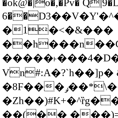
�ok@�|o�,�Pv� Q|9
6��D3��V�Y'�
�1�<�&���
��h���n��Cd
�����˫���4�D�
Vn#:A�?`h��]p�
�8F���ݛ��*\��U��S
�Zh��)#K+�^ȑg�
��(�� ���)=�