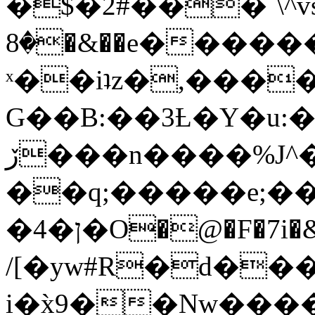
�$�2#���`\^vs
�8�&��e�������:�\���{��9�����g��f�r?
ˣ��iʇz�,���
G��B:��3Ƚ�Y�u:�
ڒ���n����%J^�}
��q;�����e;��
/[�yw#R�d���
i�x̀9��Nw����