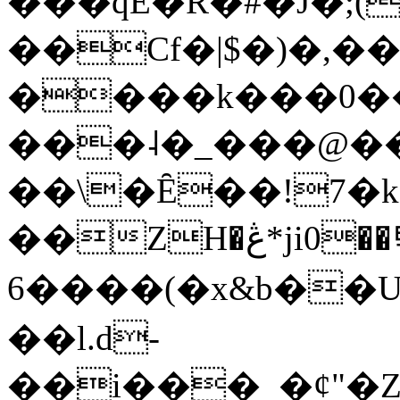
���qE�Ŕ�#�J�;(
��Cf�|$�)�,�
����k���0�
���˨�_���@��
��\�Ȇ��!7�k
��ZH�ڠ*ji0��탃
6����(�x&b��
��l.d-
��i���_�ȼ"�Z�����׋����\�\�w3�|W'�L8y<#�Y�HX�*b��.̏