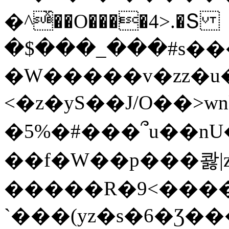
�^ͯ��O����4>.�Տ
�$���_���#s��
�W�����v�zz�u�
<�z�yS��J/O��>wn
�5%�#���՞u��nU
��f�W��p���콿|z
�����R�9<����
`���(yz�s�6�Ʒ�