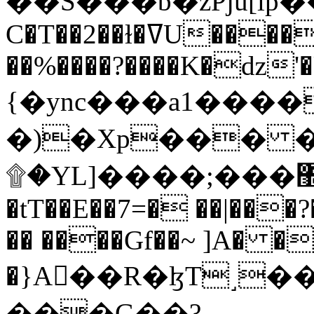
C�T��2��ɫ�ߜU����2�L�����m" �
��%����?����K�ǳ'�
{�ync���a1����
�)�Xp��� �
۩�YL]����;���׿�޽������+��k��o���O�Zt�6�[a��v_r;�b�f���==
�tT��E��7=� ��|���?
�� ����Gf��~ ]A� �
�}A��R�ɮT˼�
���G��?