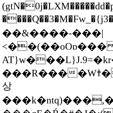
(gtN�0j�LXM�����dd
����Q��3�M�Fw_�{j3��]=����
��&����-���|
<��(��oOɒ���
AT}w���L}J.9=�
���R����Wߙ���o�O���ӯ��������?
상
���k�ntq)���,