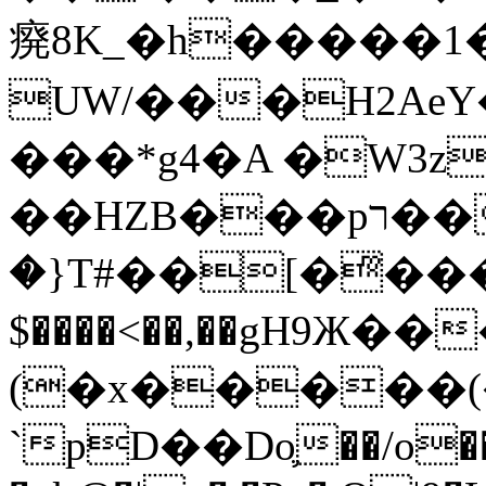
㾱8K_�h�����1
UW/���H2AeY�
���*g4�A �W3z
��HZB���pר��b�wO�N��{@H�m�F{���ۣ��?
�}T#��[�ͫ���
$����<��,��gH9Ж
(�x�����
`pD��Do֛��/o��