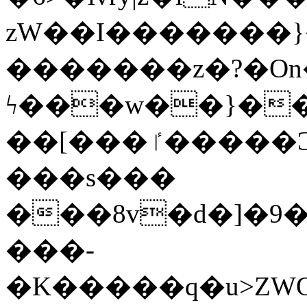
zW��I�������}�
�������z�?�O
ϟ���w��}��
��[���ٵ�����Ͻ���������x�ս��Apq�����޻�V����O�cp����ٝy{����:�k�ןNݯOOCyx6���&���?
���s���
���8v�d�]�9��6
���-
�K�����q�u>ZWOO�w��߼��W�a���p��