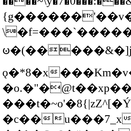
����~\y�7�0���:���&�_DN#�
{g������'��v�
\�f=���`�����
ꧽ�(�����&�]j
ǫ�*8�x���Km�v
�o.�"�@t��xp�
���t�~o'�8{|zZ^[�
�c��u���7_xg{���Q�n4���