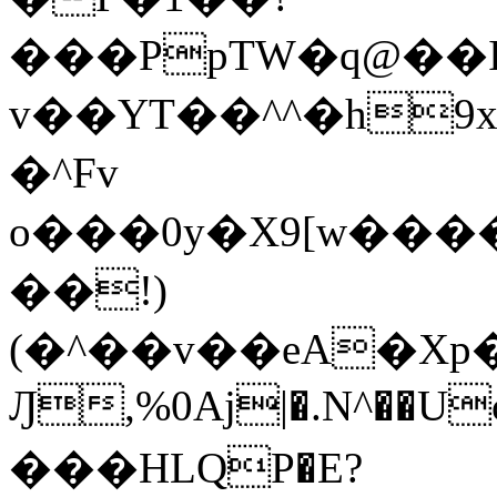
���PpTW�q@��
v��YT��^^�h9x
�^Fv
o���0y�X9[w��
��!)
(�^��v��eA�Xp�>0�+*���h����s�ײT)D$%�AQ�To�*�>W�^�=�.
Ԓ,%0Aj|�.N^��Uc
���HLQP�E?