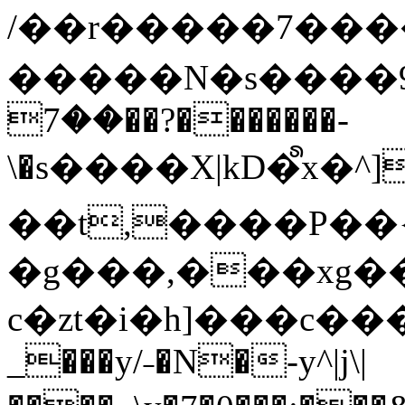
/��r�����7��
�����N�s����9�j
��7��?�������-
\�s����X|kD�᩺x
��t,����P��{
�g���,���xg�
c�zt�i�h]���c���
_���y/˗�N�-y^|j\|