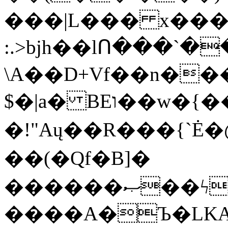
���|L��� x���b
:.>bjh��lՈ���`
\A��D+Vf��n��
$�|a� BEו��w�{���;���q�X��d%�������W� hU�(�1�Ū}9�S�F<��i�L3�;�
�!"Aų��R���{`
��(�Qf�B]�
������ޞ��ϟak��r��_39$�8�p���7�2�yIZ�R��x��/
����A�Ъ�LKA