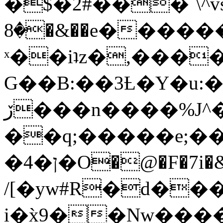
�$�2#���`\^vs
�8�&��e�������:�\���{��9�����g��f�r?
ˣ��iʇz�,���
G��B:��3Ƚ�Y�u:�
ڒ���n����%J^�}
��q;�����e;��
/[�yw#R�d���
i�x̀9��Nw����