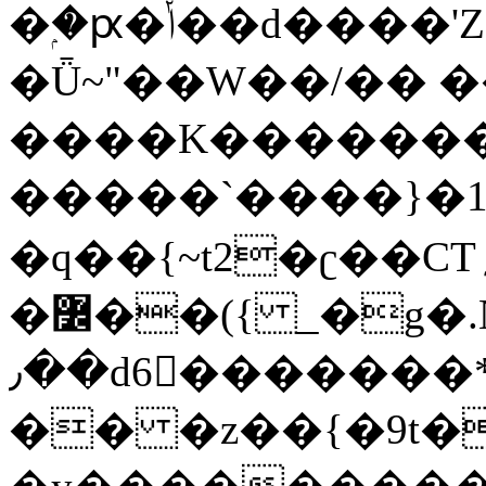
�ۭ�ԗ�ݳ��d����'Z����>!pQ}
�Ǖ~"��W��/�� ��
����K�������
�����`����}�1
�q��{~t2�ʗ��CT؍���������{�~}ur����u�}o����(�:�j���=����{�۝Vo�An��J^��������M\M�'{{l�i
�߼��({ _�g�.Nfӻg����f7z91o^��̤^�>��2�`�:|#dk�{>�>>&�tsw�Nwo�?
٫��d6򆧇�������*��[|^]oo���NW~zz>�X&�u�=K?
�� �z��{�9t�