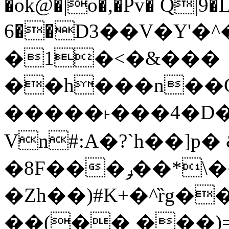
�ok@�|o�,�Pv� Q|9
6��D3��V�Y'�
�1�<�&���
��h���n��Cd
�����˫���4�D�
Vn#:A�?`h��]p�
�8F���ݛ��*\��U��S
�Zh��)#K+�^ȑg�
��(�� ���)=�