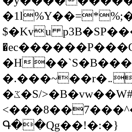
�y�����������
�1l%Y��=*%
$�Kvu p3B�SP�
�ec������P���G
�H��`S�B��
�.���~��r�޼�}�܅�mؕWu���K}
�ػ�S/>�B�vw��W#�I��*]\W��)Ħ�1��fC}
<���8��7���
Գ��Qg��!�:�}