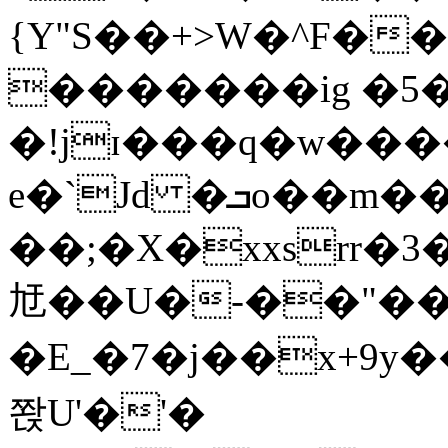
{Y"S��+>W�^F�
�������ig �5
�!jɪ���q�w��
e�`Jd �ܒo��m��1��d|
��;�X�xxsrr�
㝼��U�-��"��zȿ
�E_�7�j��x+9y�
쫝U'�'�