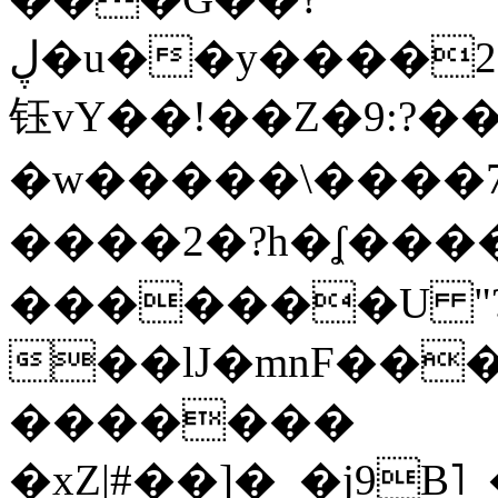
ڸ�u��y����2o�Gc���t!W���k+(���
钰vY��!��Z�9:?� �
�w�����\����7�
����2�?h�ʆ 
�������U "?
��lJ�mnF��
�������
�xZ|#��]�_�j9B