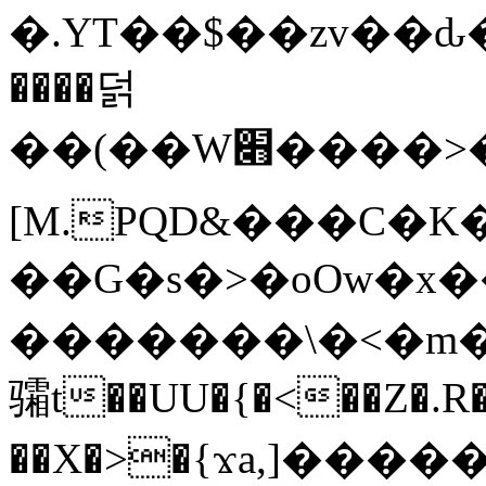
�.YT��$��zv��ԃ
����덝
��(��W׋����>��O>�d�%Y�@�@ڻ<�z{rc&׻��z�����AeK�^�����������˩t��=x~
[M.PQD&���C�K
��G�s�>�oOw�x�
�������\�<�m�PU�5�Ǉ*X�
骦t��UU�{�<��Z�.R�
��X�>�{ϫa,]�����