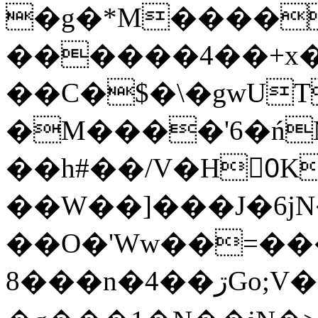
�g�*M����
������4��+x�
��C�$�\�gwUT
�M����'6�ń
��h#��/V�H0ٍK�7'�1�L�A�2
��W��]���J�6jN
��O�'Ww��=���
�8��n�4��ڗGo;V���y��4����n�7�v���Lu�/