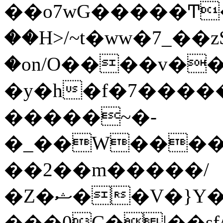
��o7wG�����Ͳ
��H>/~t�ww�7_��z
�on/O����v�
�y�h�f�7����
�����~�-
�_��W����;
��2��m�����/
�Z�ޝ��V�}Y�I�ծ�O�����S��]z��w��7�޷�����h���u��7w.ϻ���8X��ͮ�����W�dm�Jߜ��q/>?
���0C�|��sf