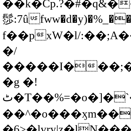
��k�Cp.?�#�q&�
髿:7ûfww�d�y)�%_�����>
f��pxW�l/:��;A
�/
�����I���;�
�g �!
ٹ�T��%=�o�]�`�8mxݽ������˳���0�n̾X'��3ǘ9����������I�&��G�������z>��]�%��/
��^�o���ӽm��ܑ�wOooOn���������
�6>�lvry|z�lN���