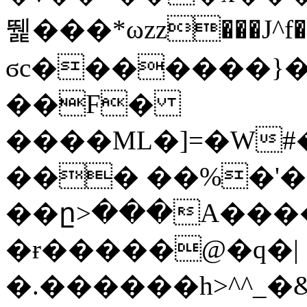
뛡���*ωzz���J^f�o
ϭc�������}��
�
�F�
����ML�]=�W#
��� ��%�'�
��ը>���A����
�ɍ�����@�q�|
�.������h>^^_�