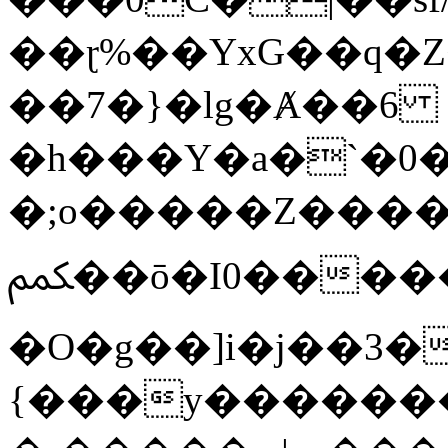
��ɽ%��YxG��q�
��7�}�lg�Ⱥ��6
�h���Y�a�`�0�
�;o�����Z������
ﶻ��ō�I0�����o�b�{L������3����2�O.z���/
�O�g��]i�j��3�u�̨S;�ܳ
{���y������