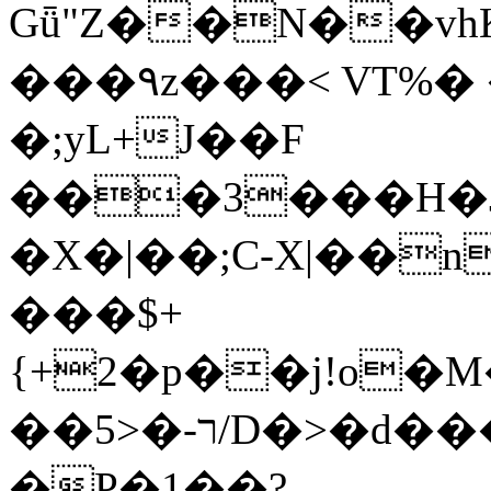
Gǖ"Z��N��v
���٩z���< VT%� �}z�XEu�<ं�Q!
�;yL+J��F
���3���H�J:~�
�X�|��;Ϲ-X|��n
���$+
{+2�p��j!o�
��ר-�<5/D�>�d�����1!u8JP�@TE�
�P�1��?