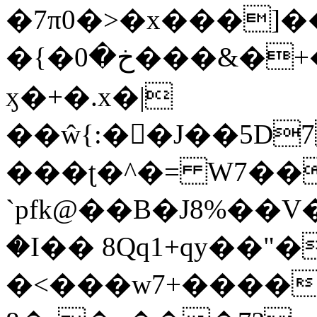
�7π0�>�x���]
�{�خ�0���&�+�zwYFEÙ4�~�_�̾�
ӽ�+�.x�|
��ŵ{:��J��5D7��
���ʈ�^�= W7��
`pfk@��B�J8%��V����\ߤ��/o��d��6b�@��J�tqw3�}>Y]������<�b��̌��{B���~v_v��fT`��88��
�I�� 8Qq1+qy��"�
�<���w󠒪7+�����X�n�F�a��M