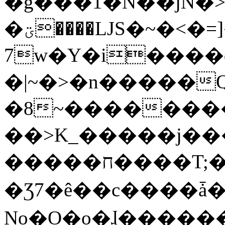
�g���1�N��jN�
�ؾ����ǇS�~�<�=]����^vz��{{��t�%
7w�Y�i����
�|~�>�n�����
�8~��������
��>K_�����j��
�����ח����T;�uU�w��oovW�N�\�v�̓��N��6xz��z^��s�;
�Ʒ7�ê��c����ǡ�Oo
No�O�o�ɺ����