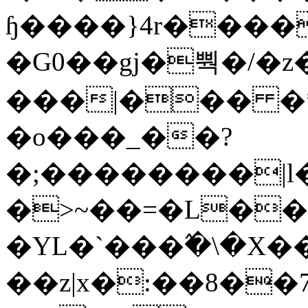
ɧ����}4r����
�G0��gj�뿩�/�z
���|��� �
�o���_��?
�;��������|
�>~��=�L��
�YL�`���߬�\�X�
��z|x�:��8�