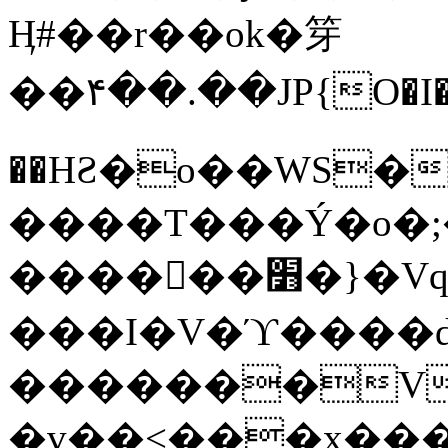
Ӊ#��r��ok�笌
��۴��.��JP{O�I
��ΗƧ�o��WS�
����T���Ý�o�;����������
������׻�}�Vq���j¯���P�.QwO�ｓ
���I�V�ϓ����d
�������V
�v��<���x���ۻ��a���R_�n���