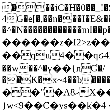
���iC�H�0��_!
4G�e[�,��n���I�E&��
�^�N������������mI��p�
������z�I2>z��
��qu4��qᏽ4H&A
��w��^�ү��{nƓ�/
��K�x~4��b�����
��"�Aޙ8X��M��K�D
}w<9��C�ys��k҆�޼� :���4�� 4�E0���oӮ�