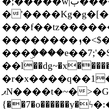
�;�����w|ٻ����<-
�'����Kg�g�[�k
���f��tz�����
��������ܙ�<$��������s���
���ۣ����e��7;'�Sc����ߋv
��l��dg~�x������G��6�{`�g���ݝ
�r�x����q��1
ޕN����t�~�>�G�{�Wރ�sl̞�@x_:�ˏ��՛��zU;wk�F�m�q}
{��7�o������y�