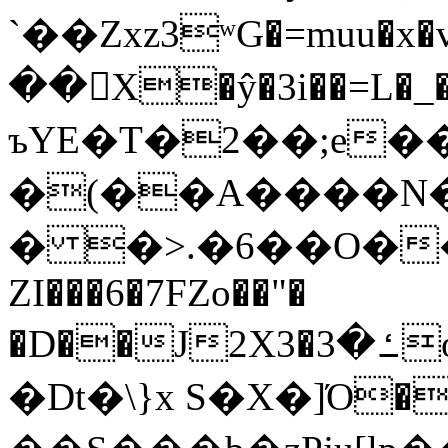
`��Zxz3ʷG�=muu�
��񛆻X�ŷ�3i��=L�
ъYE�T�2��;e�
�(��A����
� �>.�6��O��
ZI���6�7FZo��"�
�D��J2X3�ߑ�3o�|aak�q�@����]�K���w���r;�
�Dt�\}x S�X�]Ό�