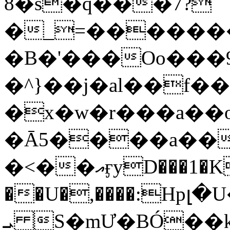
8�s�q���7?
�_=�����
�B�'���Oo���9
�^}��j�al��f
�x�w�r���a�
�Ā5����a��
�<��އӻyD���1�KS�w���!
��U�,����:Hpլ�U�K��_y4߼��O���
ܝ S�mƯ�BÓ�