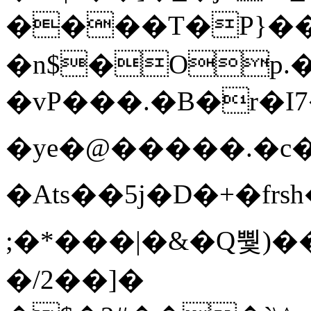
����T�Ρ}�
�n$�Op.
�vP���.�B�r�I7�gp~H
�ye�@��� ��.�c
�Ats��5j�D�+�fr
;�*���|�&�Q뿿)�
�/2��]�