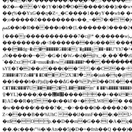
�y�h�f�7�������!���̯�>� ?�����
�Z�ޝ��V�}Y�I�ծ�O�����S��]z��w��7�޷�����h���u��7w.ϻ���8X��ͮ�����W�dm�Jߜ��q/>?���0C�|��sf/
��ɽ%��YxG��q�Z<_�C����1��yY��wh� �
�;o�����Z��������v��_~�7�:�`�j�����
ﶻ��ō�I0�����o�b�{L������3����2�O.z���/�O�g��]i�j��3�u�̨S;�ܳ��������kژ�|p���Io�P,
{���y�����������7�c@* �;�����w|ٻ����<-�'����Kg�g�[�k�)ܹ�X?���f��tz�������˝.8[����v��������W��
��������ܙ�<$��������s��� ���ۣ����e��7;'�Sc����ߋvf������g�2ޓ�?
��l��dg~�x������G��6�{`�g���ݝ��+��U'Yh7�^�8'�o��|�r�x����q��1�g������i����i4���M�z��[}
ޕN����t�~�>�G�{�Wރ�sl̞�@x_:�ˏ��՛��zU;wk�F�m�q}{��7�o������y�ϟ�:�������
`��Zxz3ʷG�=muu�x�vw4���s���Ի�� .�������
ъYE�T�2��;e���(��" ;�\�Cʔ��=
ZI���6�7FZo��"� �D��J2X3�ߑ�3o�|aak�q�@����]�K���w���r;� �Dt�\}x S�X�]Ό�9��f�
��S���b�zPju[lp���ߡG��%Py
C�T��2��ɫ�ߜU����2�L�����m" � ��%����?����K�ǳ'�U4�?ü�Ġ����q־{�ync���a1�����T-�8U� �)�Xp��� ��A�R� ���E-
۩�YL]����;���׿�޽������+��k��o���O�Zt�6�[a��v_r;�b�f���== �tT��E��7=� ��|���?��̅����1n�NEqS-~� vo u �� ����Gf��~ ]A� ��?
�}A��R�ɮT˼��r��kF�+�LW8�� ���G��?ڸ�u��y����2o�Gc���t!W���k+(���钰vY��!
�w�����\����7�|_~�>�� ��0 �-����2
Z<����B��%UhC ��lJ�mnF���;�
�n$�Op.��D��m�G��:{�A�q��/�vP���.�B�
��.�c���/"¼�/�Ats��5j�D�+�frsh��Q ���