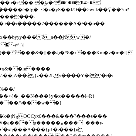
ͯ��O����4>.�Տ
�ё�fg�=<�z�yS��J/O��>wnk��ǯ`��?m?
�'������-
 /��r�����7������Λ�/��o��
]x��byyy��� ?_n��Ɲw�/
-y^|j\|
�����/ϟ���w��}
��`�xɧ���Λ���{p1�:���{u