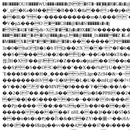
��0����OUH����WUt���4���l�t]NI�8T�~��'͙��j�R�G�k�|@a���
�'_tp�Ka�M��|�B��X�tla ��r z��
��l8;�"�~����������m�A���!`��e���z�
�V�pݎ���O ���CB��@�&�S!�����x�v�j
�N�4{�`6�p&>X(�\��2a�x�9X��򢧰W����
�����E�� �4�O@���g�eӄL��@����_0x������Z �
L4
�M���X�:�*����k�$�ԏ������� Pt����M
3z�0�ɓaO[8�}�b FQr��2!X`��^*�F�
��S����\zJ��2�t�۫[j�>��G�M�kT&�a��J�eK
뀑;ȈH�XF��@JG#�Z���a�jn)a��1��n��ݕ-#�UX��$jفD�D)�p=��ŲQ|V
��S)�S��OC���"��X��r%i}U��g��ᖓ�56�vܚ�
`E���$�S��H�_����vLlge�Zc94�&
�������d6V\�=E�h�L�U�.�mH;@�l�?+N���!#ڊ:�4o��Z�6c���M�m se ���a3
�Y��2� /F��MNP�9����`F��c��A�^�
�.�2�}7��.��:,6�� S�o�$�PPf6�
���[��5�����0r�~��H�\Фr���e�
��Pjϧ����=��;��%1q�lv��#���p�
����������F nHL���]#��\I�Sߗ�$����YǕQ��԰5k�/����LH�\�Ȃ�>��:%u'��3(Y���d�JΕ�gm?�'~V��
���n�h�x�۴j��Ĵ1�&�h5�ZYt��癩<^�� 
�8�{���6$zфq��vv���4;���ӟ7��s�����