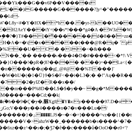
���Yk���G��v6P��V����z
�����G������?]y^�"�������ߠ���/��ZH�ڠ*ji0
�l.d-
H2AeY���tY=|��s*!���*g4�A �W3z�W|
�A�=�\(�x�����(���@R�q� `pD��Do֛�
�Y'�^�%3��U� C\� �1�<�&���
N��_'�� �����˫���4�D�#����<�*!\ Vn
��n������aj��g[_@#@��%Tl���}̄
7��m���P%8D��L$�$�y��~ �g�*M���
M����=���Cd;��k|
�Q�N���9�/��W��]���J�6jN�/
�i����q��=R����7_/
�����V�>ahzW��_������b�s����^�7�