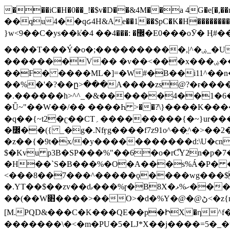
���iC�H�0��_!�$v�D��&4M��a 4G�e[�,��n���I�E&��f��-�^�
��qu4��qᏽ4H&Ae��1��$pC�K�H����������č@QX�
}w<9��C�ys��k҆�޼� :���4�� 4�E0���oӮ� Ӊ#��r��ok�笌��۴��.��JP{O�I�I�M��4�6Џ�3�ꦩ�l���W����/��ΗƧ�o��WS��<$�'�
����T���Ý�o�;����������,|^�ۻ_�U����B�ܭw����:�*|������׻�}�Vq���j¯���P�.QwO�ｓ���I�V�ϓ����d}
�������V�� �v��<���x���ۻ��a���R_�n���뛡���*ωzz���J^f�o�\>���yc-ϭc�������}��(����;/J��K�J�/
�
�F� ����ML�]=�W#�B��i11^��n
��%�'�?��ը>���A����zs@?�ɍ���
�.������h>^^_�&������4��1�6�bUo�o.�� 
�Ǖ~"��W��/�� ����Һ >��?ֿ\}����K�
�q��{~t2�ʗ��CT؍���������{�~}ur����u�}o����(�:�j���=����{�۝Vo�An��J^��������M\M�'{{l�i
�߼��({ _�g�.Nfӻg����f7z91o^��̤^�>��2�`�:|#dk�{>�>>&�tsw�Nwo�?٫��d6򆧇�������*��[|^]oo���NW~zz>�X&�u�=K?��
�z��{�9t�x/�y�����������d:\U�cn
$�Kvu p3B�SP���%"��6�o�rC͆Y2n�p
�H��`S�B���%�O�A���s%Á�P� �.���~��r�޼�}�܅�mؕWu���K}�ػ�S/>�B�vw�
<���8��7���^�����ǫ����wg���$
�.YT��$��zv��ԃ���%ɼ�B
8X�ހ%ޅ��������׏������en�KT��������/����덝
��(��W׋����>��O>�d�%Y�@�@ڻ<�z{rc&׻��z�����AeK�^�����������˩t��=x~
[M.PQD&���C�K���QE��p�ԻX�η^f���
�������\�<�m�PU�5�Ǉ*X��j����=5�_�w�����_�PO��{ޥ�V�ӗ�������� o�t⭟#��w7�p��6