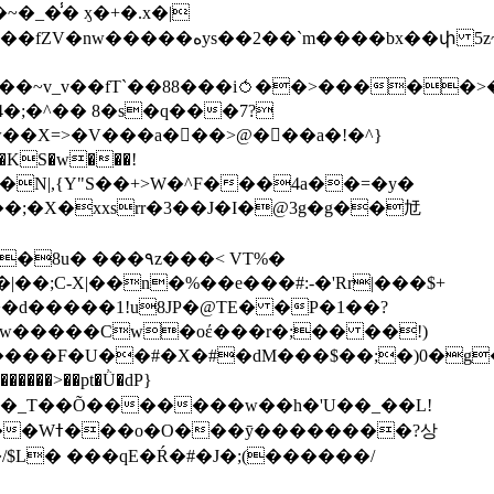
��bx��փ 5z~�>�y4N/
��X=>�V���a��ً�>@���a�!�^}
>�N|,{Y"S��+>W�^F���4a��=�y�
�٩z���< VT%�
��3���H�J:~�N����W�[q���2�tߟ�Ó��Qc~|�X�|��;Ϲ-X|��n�%��e���#:-�
'Rr|���$+
X9[w�����Cw�oέ���r�;�� ��!)
�����>��pt�Ǜ�dP}
���?상
/$L� ���qE�Ŕ�#�J�;(������/