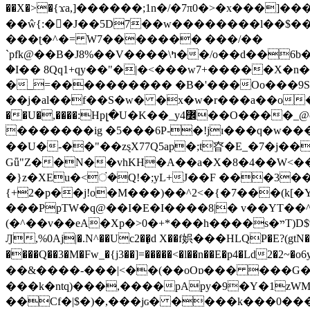
��X�>�{ϫa,]������;1n�/�7π0�>�x���]�����z����/�7?� �{�خ�0���
��ŵ{:��J��5D7��w��������l��$����^������e$
���ʈ�^�= W7������� ���/��
`pfk@��B�J8%��V����\ߤ��/o��d��6b�@��J�tqw3�}>Y]������<�b��̌��{B���~v_v��fT`��88���i⥀��>�����>�ޯ�'�����?
�I�� 8Qq1+qy��"�|�<���w󠒪7+�����X�n�F�a��M<�ح��]��g�����`�s��z�C�
�_=���������� �B�'���Oo���9S�z
��j�al��f��S�w� �x�w�r���a��o���W�1� �Ā5
�������ig �5���6P-�!jɪ���q�w�������z���9��� e�`Jd �ܒo�
��U�-��"��zȿX77Q5ap�;t昚�E_�7�j��
Gǖ"Z��N��vhKH�A��a�X�8�4��W<��7�
{+2�p��j!o�M���)��^2<�{�7���(k[�Y�JT�Z��@`h,�@�
���PpTW�q@��I�E�I����8|� v��YT��^
(�^��v��eA�Xp�>0�+*���h����s�ײT)D$%�AQ�To�*�>W�^�=�.�9�Ύ҇�z�l�E�����F�U��#�X�#�dM���$��;�)0�g�OH�����w�����ҋ��
Ԓ,%0Aj|�.N^��Uc2��̝d X��f娯���HLQP�E?(gtN
����Q��3�M�Fw_�{j3��]=�����<�l��n��E�p4�Ld2�2~�o6y��oy=$7�y�r�
��&����-���|<��(��oOɒ��� ���G�8Bl AT}w���
���k�ntq)���,����pApy�9�Y�1zWM
��Cf�|$�)�,���jɢ� ����k���0�