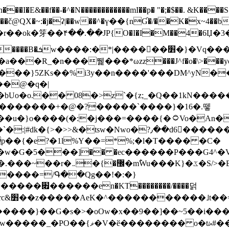
N������������mI��p� "�;�$��. &K����S�vק ������z�I2>z�� �tp��g�T
~:�j�ʡ|��w��^�ү��{nƓ�/��K�x~4��b�����r 1t
���}5ZKѕ��%i3y��n����'���DM^yN�
��@�q�|
08�>z`�{z;_�Q��1kN������\f; �ۭ�ԗ�ݳ��d����
���������+�@�?�����`����}�16�.뗗
p��{�e?�1l%Y��=*%;�l�T���� �C�
�7�w�G�5���]�� �ec������P���G4^�
�W#�I��*]\W��)Ħ�1��fC}
����=/Գ��Qg��!�:�}
��}��G�s�>�oOw�x��9��]��~5��i���>�
�骦t��UU�{�<��Z�.R����w77*jk8{|