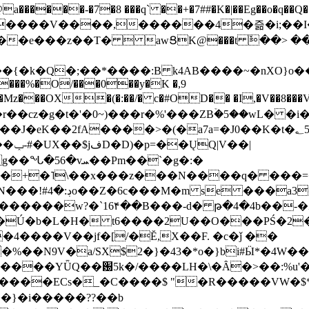
���-�7�8 ���q` ��+�7##�K�|��Eg��o�q��Q�˩mw���XN�N�یb/�N
p�e����V����,������4�즒�i;��
�T�  awՑK@���t ٚ��> ��[v�[�6I�ŅR��ݍ
�;���{�k�Q�;��*����:B k4AB����~�nXO}o���
���%�O/���0��y�K �,9
z���OX�(�:��/� c�#OD�� �I,�V��8��
b�r��cz�g�t�'�0~)���r�%'���ZBۡ�5��wL� �
��2fA����>�(�a7a=�J0��K�t�؂5q�T�5�;UC6
��|
�Pm��`�g�:�
>�<�+�˥\��x���z���N����q� ��
���[�DV�o�|
�����w?�`16۴��B���-d� թ�4�4b��-�
�2�Ú�b�L�H� t6����2U��O���PŚ�2
4����V��jf�[/�Ĕ,X��F. �c�ǰ ��
�%��N9V�a/
SX$2�}�43�*o�}bi#Ӹ*�4W
c8A����ECs�_�C����$ "�R�����VW�$
}�i�����??��b