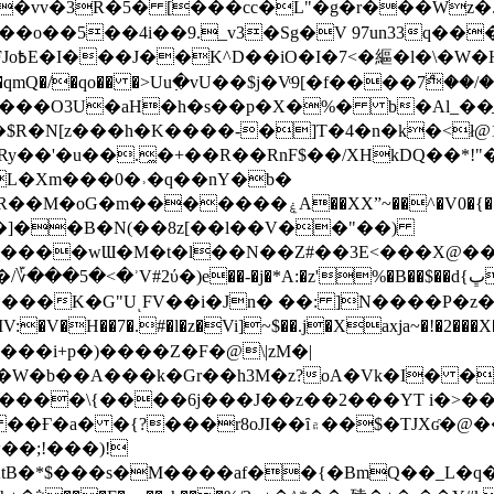
��o��5��4i��9._v3�Sg�V 97un33q��
���?
˞v��qmQ�/�qo�� �>Uu߲�vU��$j�Vͦ9[�f����7ް
���O3U�aH�h�s��p�X�%� b�Al_��ֲ�
]L�Xm���0�˒�q��nY�b�
�V0�{��N͉fMz}}��J�d������ �M���Q�"f-
�"�]��B�N(��8z[��l��V��"��)
�K�G"UͺFV��i�Jn� ��: ]N����P�z
�V�H��7�.#�l�z�Vi]
~$��.j�Xaxja~�!�2���
���i+p�)����Z�F�@\|zM�|
Y�W�b��A���k�Gr��h3M�z?oA�Vk�I� �
5����\{����6j���J��z��2���YT i�>
۾��$�TJXʛ�@���5J�P���<=-���!�k�?-�W�?
�;!���)!
KtB�*$���s�M����af��{�BmQ��_L�q�