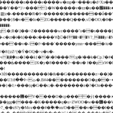
���e����w�mp�<���x�d^Xϧ����a�c��r�ۇ/�^
��*}\>���}�W�����v�zz�u��֌���o����
��콿|z�-�����R�9<�����[������ї��ٗa�
��}$�v��Io�ZG�����Q���,v�OO;�8��
��q.�;R�\]��>Z������wɛ����ˇo��s����
�i�h]���c����'#ֆ�F��>��V?_���y/˗�N�
8{|zZ^[�Ý�OQ�>z�x�-
�Y�ï'�/�/
�!
x�����l~R}
�����}�J;+���(q�G��c;�-�������z�?�On�
�K�����q�u>ZWOO�w��߼��W�a���p�����ޓ���_���r-
7_��zS?y�Moϫ���#�ۗ�/�on/O����v���l