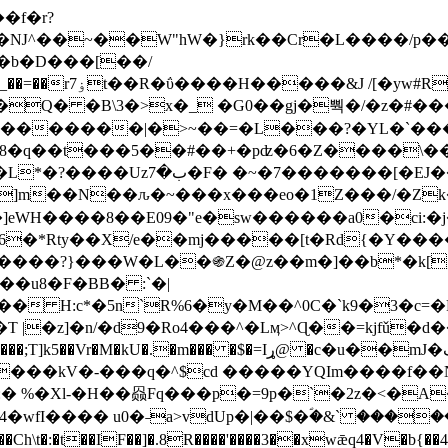
Ǌ^��~��W"hW�}rk��Cr�L����/p��
�ן�4�O�@�F�7i�&�6�īw�:o���X(�������~�~�y���_��=��rۏ7t��R�ΰ����H����
�&J /[�yw#
Q� �B\3�>x�_ �G0��gj�뿩�/�z�#�
�
�������|�>~��=�L���?�YL�`���߬
�w8�q��t���5��#��+�pʣ�6�Z����\�
j]m��N��ԉ�~���x���eo�1Z���/�Z
eWH����8��E09�"e�sw������a0�ci:�j
�X/e��mj�����[t�Rd{�Y�����Ϣ���7[�؏ܡ
���?}���W�L��֍Z�@z��m�]��b*�k[;�
|�z]�n/�d9�Ro4���^�Lӎ>^Ɋ��=kjfǔ�d
�P�����kV�-���q�^$cd �����YQIm����f
:� %�Xl-�H��赑Fq���p�=9p�`�2z�<�A
�wfI���� u0�˗a>vdUp�|��$�ؐ�&` ����