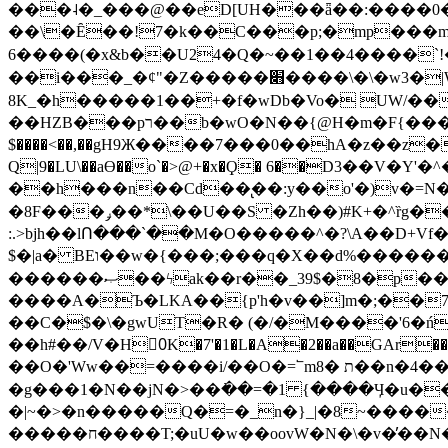
���˨�_���@��eD[UH���ǟ��:����0
��\�Ȇ��!7�k��C���p;�mp���mU��)iG
6����(�x&b��U24�Q�~��1��4����`!�
��i���_�ȼ"�Z�����׋����\�\�w3�|W'�L8y<#�Y�HX�*b��.̏�yr-k��UO����@����� `㾱
8K_�h�����1��+�f�wDb�Vo� UW/���
��HZB���pר��b�wO�N��{@H�m�F{���ۣ��?�}T#��[�ͫ������jd�8��֠|=zn��=�ϸV5n~:�q~?'�
$����<��,��gH9Ж����7���0��hA�z��z�H
Q|9�LU\��aƟ��o`�>@+�x�Ϙ� 6��D3��V
��h���n��Cd��̢��:y��o'�)v�=N�
�8F���ݛ��*\��U��S �Zh��)#K+�^ȑg���}O���!�pR�¦8?��(�� ���)=��La<{� ;^�{~�?���|L��� x���bB�7z;�h
:.>bjh��lՈ���`��M�O�����^�?\A��D+Vf
$�|a� BEו��w�{���;���q�X��d%�������W� hU�(�1�Ū}9�S�F<��i�L3�;� �!"Aų��R���{`Ė�@�X��WF�F�s��˼-��(�Qf�B]�
������ޞ��ϟak��r��_39$�8�p���7�2�yIZ�R��x��/
����A�Ъ�LKA��{p'h�v��]m�;��
��C�$�\�gwUT�R� (�/�M����'6�ń
��h#��/V�H0ٍK�7'�1�L�A�2��a��GAr���e۟�h��9�Ҁ�ɏ�,׾Xǥf(�Y�ϰ:y�����97.D�o
��O�'Ww��=����i/��O�=՟mת �8��n�4��ڗGo;V���y��4����n�7�v���Lu�/
�g���1�N��jN�>��߭��=�1 {����Ӌ�u�������}�ؾ����ǇS�~�<�=]����^vz��{{��t�% 7w�Y
�|~�>�n�����Q�=�_n�}
_|�8~����
�����ח����T;�uU�w��oovW�N�\�v�̓��N��6xz��z^��s�; �Ʒ7�ê��c����ǡ�OoO��e0+'?