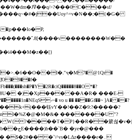
`��4��>��i���> ��2��m�����/
B����q~�#�j��Uoy^=v�N��;�{�G�
�>.�6��O��I�."ҷ�M7�@1Qr�
Fb���(���sh�P�Y�2R�ciQ�����8��O*�?
s����nl�%Z�@�M�&� �������U "?
�U� W{?����T�Ρ}��R��簌쇦�v�|
e�@���
]� �$�2#���`\^vs�LΔz����e�۔