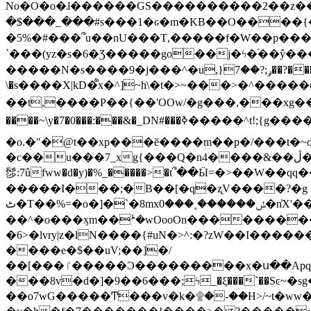
No�O�o�ɺ������GS����������2��z�����i��n�
�$���_���#s���1�ԍ�m�KΒ��O����{��Y
�5%�#���՞u��nU���T,��� ��f�W��p�
`���(yz�s�6�Ʒ�����go��j�ϟ�֜��ŷ���
�����N�s����9�j���^�u,}ݛ;?��7��?�������-
\�s����X|kD�᩺x�^]~h\�t�>~���>�^���
��t,����P��{��'OOw/�g���,���xg��-c�zt
����~\y�7�0���:���&�_DN#���ߢ�����^t!;{g������'��v�-\�f=���`�����ymn~����/ꧽ�(�����&�]j��/ǫ�*8�x���Km�v�m�I}
�o.�"�@t��xp���ӗ����m��p�/���t�~o'�
�c��u���7_xg{���Q�n4����&��ڷ�v�j�ۣ�xo�3��ƙ{��\�9���?:g�/��k�Cp.?�#�q&��m����=
髿:7ûfww�d�y)�%_�����>�t՞��Ӹ=�>��W��qq����ܞ����{K�y�8����2~��o� f��pxW�l/:��;A��:;}z��2Ly���
�����I���;�B��[�q�ʐV����?�g 
ٹ�T��%=�o�]�`�8mxݽ������˳���0�n̾X'��3ǘ9����������I�&��G�������z>��]�%��/
��^�o���ӽm��ܑ�wOooOn����������U3:ٹ>ߦ��8�.B#4���������O�g��~��<{�_��N���}y�
�6>�lvry|z�lN����{#uN�>^:�?zW��I��
����e�$��uV;��]�/
��[���ٵ�����Ͻ���������x�ս��Apq�����޻�V����O�cp����ٝy{����:�k�ןNݯOOCyx6���&���?���s���
���8v�d�]�9��6���;ϟ_�ξ���`��Sͼ~�sg��jgg�|���-
��o7wG�����Ͳ���v�k�۩�-��H>/~t�ww�