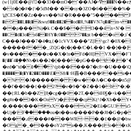
(w{1j0E��@i'��33��mO�`��AJ�ʸߜ���N��e;�vv�3R�5� [���cc�L"�g�r���Wz�.m#��Q�Bv���+��2K�tN������^�}y������Q�ۅUbB,���j�зb*��Q"�zӦc��Y�, B]!hI�KZ�T�5/
�ri�]�#�{\�5dM��ʿ��sy�3ZO�6����%�
냢CES�Ԟ�Zz��wv��%F�R����"5����i FJo߿E�I���J��K^D��iO�I�7<�䌔�l�\�W�H���IK�|ςR3~t@ j����g�E�
�t5��L��(�&wu9��z��2��od�R,%��VN7q�i�m
��ρ���%)�k C��$��(l3��4n+N'� 
��C�d�3o�s6��HY�c0��7��ܭt b���o�;i`�$R�N[z���h�K����-�]T�4�n�k�<ł@1�u���_�x�u�
C���J���ܮ�4�7{�1cVVX���"Z[I^gc? �0X�Ry��'�u��.̼�+��R��RnF$��/XHkDQ��*!"�����
�����#��_:ZQG�(�
j��/C�L��1 ��]��
�v������z��X�!n�Fd�H[l VX��F`R��M�oG�m�������ۼA��XXˮ~��^
�(\��`4�ۣ��Nƾ�k��2�[����pG���(�)
�ed�"td�٥��^(pb��l���7�c8=�U���\Q����wƜ�M�t�l��N��Z#��3E<���X@��|���8��2f�(� u��� �K�Zе?��TӊjLEn��m
�|�����(�Y�2��D���\E�S8/� וH䨺�B���9��u��/؆���5�<�ʾV#2ύ�)e��-�j�*A:�z'%�B��$��d{ڀ ��s!������g�fX��1�Z�[eC�m� �-
�%�J������ �w��A�C��t�n5@��
��l'��0��{��l2?�e�9�"�Z��1�b*�;�ІV:
��(:RL�b��Z[8̦�cg��0�2T,��4HϏ�+k��
�g#n��3�K�OnV)�j��cpK(^J�Xh��
�,���(���9xX���x2�Eù�GU3a
�Uj�\Fؒ�����ou�t��ss����P��J8�G�p� ��Ғ�a� �{?���r8oJI��ȋ
����,d���#�|��WR~�,�{��@�bw�
�Og�_�f���oY2ԁ*a��,K
���(io��x