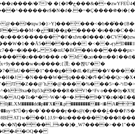
&�+�zwYFEÙ4�~�_�̾� ӽ�+�.x�|
�N�d�.�=�Ç����֍�i�{���fZV�nw�����ەys��2��`m��
�4�;�^�� 8�s�q���7?
���S������*�F�xIvͯɶ�0���/,�CV�ϸzw
����a�� �<��އӻyD���1�KS�w���!
��U�,����:Hpլ�U�K��_y4߼��O����_@c7��=�i���|ܝ S�mƯ�BÓ��k�� ����p
x
�m��1��d|��;�X�xxsrr�3��J�I�@3g�g��㝼
x+9y����w�u����;{㵋; ��쫝U'�'�
uU���1"���g�t�dL�Ep��V�����8u� ��
�}z�XEu�<ं�Q!�;yL+J��F �
���%� ��ר-�<5/D�>�d�����1!u8JP�@TE� �P�1��?
^�h9xa�Bp53q$���R�ЅV!�^Fv o���0y�
�0j�LXM�����dd�p��'X��,p����������>i�/A���
`�����ӻ��s@(�y���ݞ���F/S��_T��Õ�������w��h�'U��_��L!
L}J.9=�kr������?|���R����Wߙ���o�O���ӯ�����
�c�N̐j����_s��]�_W7����>��1"��
��0�4�OQ��