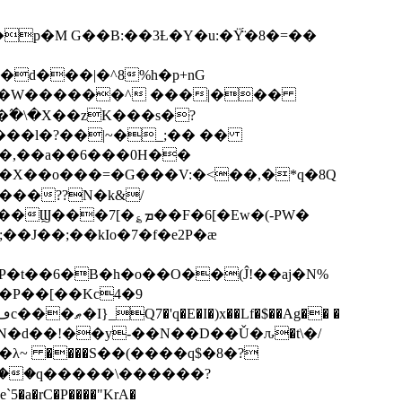
p�M G��B:��3Ƚ�Y�u:�Ÿ̈́�8�=��
R�d���|�^8%h�p+nG
�W������^ ���|���
�\�X��zK���s�ּ?
���l�?��|~�_;�� ��
k�X��o���=�G���V:�<��,�*q�8Q
���??N�k&/
��F�6[�Ew�(-PW�
�J��;��kIo�7�f�e2P�ӕ
��P��[��Kc4�9
��N�d��!��y-��N��D��Ǔ�ԉ�t\�/
�λ~ ����S��(����q$�8�?
��q�����\������?