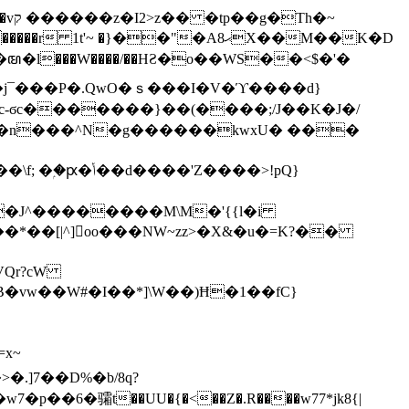
h�~
'~ �}��"�Aޙ8X��M��K�D
�n���^N�g������kwxU� ���
'Z����>!pQ}
VQr?cW
.]7��D%�b/8q?