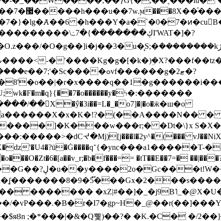
~�-�_��W����;��}G{�,��˳���lu�
�7�}�lg�Ⱥ��6 �h���Y�a�`�0�7�ͷ�cu
����\߸7�{�������ڮI'WAT�]�?
���/��񛆻X�ŷ�3i��=L�_�o7]�|�o�ӝ�ш�o
a������X�x�K�!?�(��A����N�� � 
0��DE�����:�����>�dCᔵ�Mj)[j���l�2y^�(
��� vJ��NiX
��Z�9:?� ����?
�?h�ʆ �������8�9�5֟���Gx�2���
U�� ������� �xZ|#��]�_�j9B˥_�@X
r�I7�gp~H�_@��r(��]���Yb��ڃE����)b��`B� �y
)��$яȢn ;�*���|�&�Q뿿)��?� �K.�C� �/2��