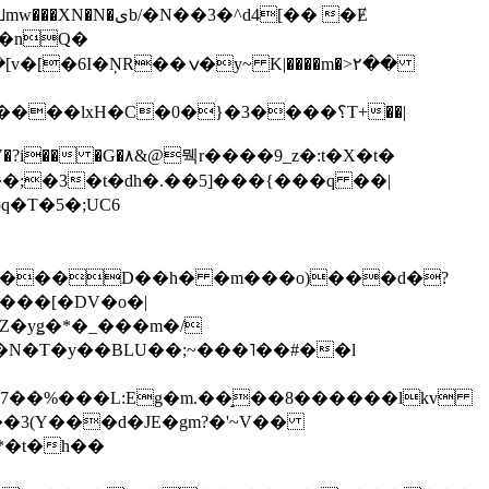
��3�^d4[�� �Ɇ
I�nQ�
�y~ K|����m�>٢��
��lxH�C�0�}�3����؟T+��|
�V�?i�� �G�۸&@뭭r����9_z�:t�X�t�
i��;�3�t�dh�.��5]���{���q ��|
�=���D��h� �m���o)���d�?
Z�yǥ�*�_���m�/
�N�T�y��BLU��;~���˥��#��l
��7��%���L:Eg�m.��̝��8������lkv
*�t�h��