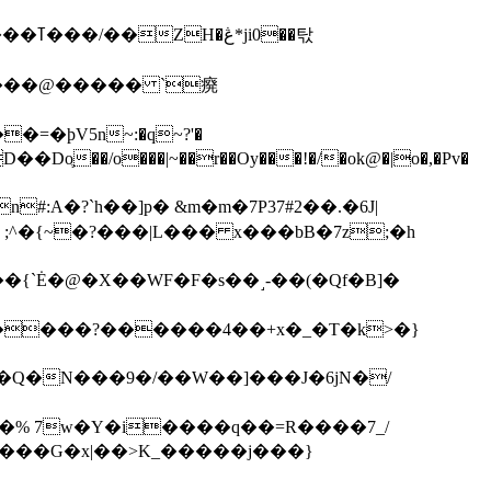
��탃
�/o���|~��r��Oy���!�/�ok@�|o�,�Pv�
#:A�?`h��]p� &m�m�7P
37#2��.�6J|
����?������4��+x�_�T�k>�}
���G�x|��>K_�����j���}