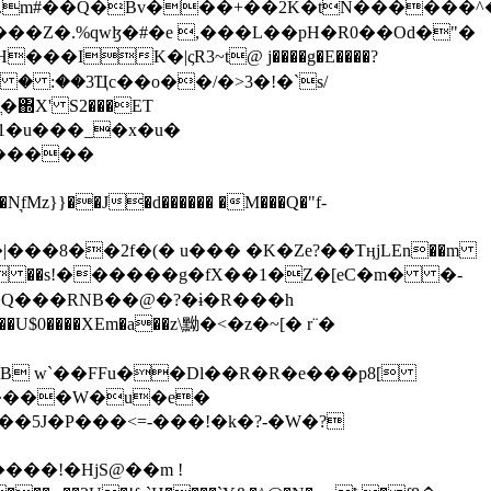
���Z�.%qwɮ�#�e ,���L��pH�R0��Od�"�
��/� � :��3Ҵc��o��/�>3�!�`s/
΍X' S2���ET
�Q���RNB��@�?�ɨ�R���h
X��U$0����XEm�a��z\黝�<�z�~[� r¨�
B w`��FFu��Dl��R�R�e���p8[
�����W�u�e�
���!�HjS@��m !