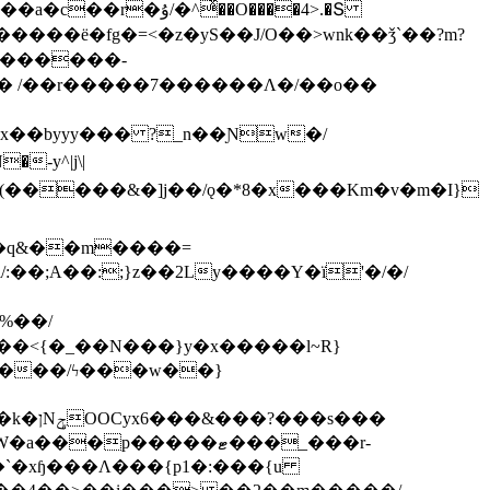
ͯ��O����4>.�Տ
�ё�fg�=<�z�yS��J/O��>wnk��ǯ`��?m?
�'������-
 /��r�����7������Λ�/��o��
]x��byyy��� ?_n��Ɲw�/
-y^|j\|
�����/ϟ���w��}
��`�xɧ���Λ���{p1�:���{u