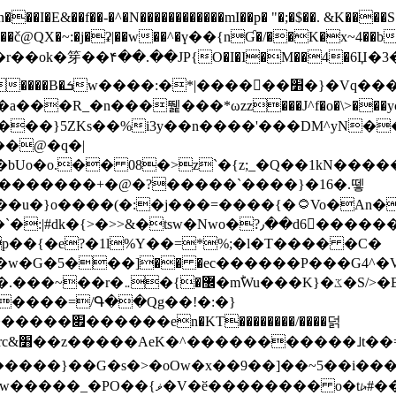
N������������mI��p� "�;�$��. &K����S�vק ������z�I2>z�� �tp��g�T
~:�j�ʡ|��w��^�ү��{nƓ�/��K�x~4��b�����r 1t
���}5ZKѕ��%i3y��n����'���DM^yN�
��@�q�|
08�>z`�{z;_�Q��1kN������\f; �ۭ�ԗ�ݳ��d����
���������+�@�?�����`����}�16�.뗗
p��{�e?�1l%Y��=*%;�l�T���� �C�
�7�w�G�5���]�� �ec������P���G4^�
�W#�I��*]\W��)Ħ�1��fC}
����=/Գ��Qg��!�:�}
��}��G�s�>�oOw�x��9��]��~5��i���>�
�骦t��UU�{�<��Z�.R����w77*jk8{|