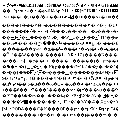
���iC�H�0��_!�$v�D��&4M��a 4G�e[�,��n���I�E&��f��-�^�
��qu4��qᏽ4H&Ae��1��$pC�K�H����������č@QX�
}w<9��C�ys��k҆�޼� :���4�� 4�E0���oӮ� Ӊ#��r��ok�笌��۴��.��JP{O�I�I�M��4�6Џ�3�ꦩ�l���W����/��ΗƧ�o��WS��<$�'�
����T���Ý�o�;����������,|^�ۻ_�U����B�ܭw����:�*|������׻�}�Vq���j¯���P�.QwO�ｓ���I�V�ϓ����d}
�������V�� �v��<���x���ۻ��a���R_�n���뛡���*ωzz���J^f�o�\>���yc-ϭc�������}��(����;/J��K�J�/
�
�F� ����ML�]=�W#�B��i11^��n
��%�'�?��ը>���A����zs@?�ɍ���
�.������h>^^_�&������4��1�6�bUo�o.�� 
�Ǖ~"��W��/�� ����Һ >��?ֿ\}����K�
�q��{~t2�ʗ��CT؍���������{�~}ur����u�}o����(�:�j���=����{�۝Vo�An��J^��������M\M�'{{l�i
�߼��({ _�g�.Nfӻg����f7z91o^��̤^�>��2�`�:|#dk�{>�>>&�tsw�Nwo�?٫��d6򆧇�������*��[|^]oo���NW~zz>�X&�u�=K?��
�z��{�9t�x/�y�����������d:\U�cn
$�Kvu p3B�SP���%"��6�o�rC͆Y2n�p
�H��`S�B���%�O�A���s%Á�P� �.���~��r�޼�}�܅�mؕWu���K}�ػ�S/>�B�vw�
<���8��7���^�����ǫ����wg���$
�.YT��$��zv��ԃ���%ɼ�B
8X�ހ%ޅ��������׏������en�KT��������/����덝
��(��W׋����>��O>�d�%Y�@�@ڻ<�z{rc&׻��z�����AeK�^�����������˩t��=x~
[M.PQD&���C�K���QE��p�ԻX�η^f���
�������\�<�m�PU�5�Ǉ*X��j����=5�_�w�����_�PO��{ޥ�V�ӗ�������� o�t⭟#��w7�p��6