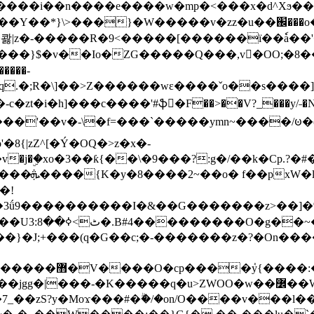
���e����w�mp�<���x�d^Xϧ����a�c��r�ۇ/�^
��*}\>���}�W�����v�zz�u��֌���o����
��콿|z�-�����R�9<�����[������ї��ٗa�
��}$�v��Io�ZG�����Q���,v�OO;�8��
��q.�;R�\]��>Z������wɛ����ˇo��s����
�i�h]���c����'#ֆ�F��>��V?_���y/˗�N�
8{|zZ^[�Ý�OQ�>z�x�-
�Y�ï'�/�/
�!
x�����l~R}
�����}�J;+���(q�G��c;�-�������z�?�On�
�K�����q�u>ZWOO�w��߼��W�a���p�����ޓ���_���r-
7_��zS?y�Moϫ���#�ۗ�/�on/O����v���l