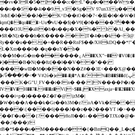
��o��5��4i��9._v3�Sg�V 97un33q��
���?
˞v��qmQ�/�qo�� �>Uu߲�vU��$j�Vͦ9[�f����7ް
���O3U�aH�h�s��p�X�%� b�Al_��ֲ�
]L�Xm���0�˒�q��nY�b�
�V0�{��N͉fMz}}��J�d������ �M���Q�"f-
�"�]��B�N(��8z[��l��V��"��)
�K�G"UͺFV��i�Jn� ��: ]N����P�z
�V�H��7�.#�l�z�Vi]
~$��.j�Xaxja~�!�2���
���i+p�)����Z�F�@\|zM�|
Y�W�b��A���k�Gr��h3M�z?oA�Vk�I� �
5����\{����6j���J��z��2���YT i�>
۾��$�TJXʛ�@���5J�P���<=-���!�k�?-�W�?
�;!���)!
KtB�*$���s�M����af��{�BmQ��_L�q�