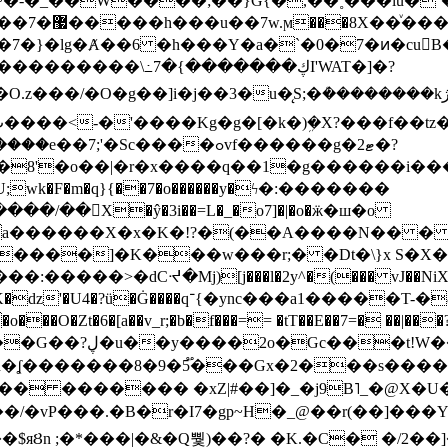
~�-�_��W����;��}G{�,��˳���lu�
�7�}�lg�Ⱥ��6 �h���Y�a�`�0�7�ͷ�cu
����\߸7�{�������ڮI'WAT�]�?
���/��񛆻X�ŷ�3i��=L�_�o7]�|�o�ӝ�ш�o
a������X�x�K�!?�(��A����N�� � 
0��DE�����:�����>�dCᔵ�Mj)[j���l�2y^�(
��� vJ��NiX
��Z�9:?� ����?
�?h�ʆ �������8�9�5֟���Gx�2���
U�� ������� �xZ|#��]�_�j9B˥_�@X
r�I7�gp~H�_@��r(��]���Yb��ڃE����)b��`B� �y
)��$яȢn ;�*���|�&�Q뿿)��?� �K.�C� �/2��