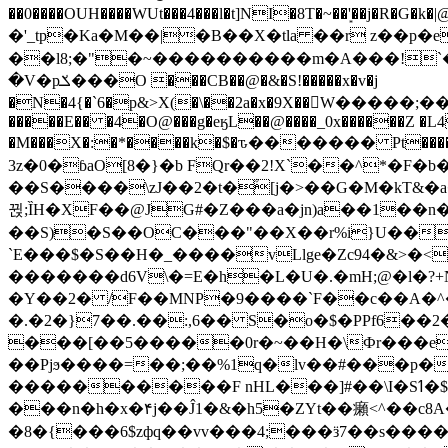
��0����OUH����WUt���4���l�t]NI�8T�~��'͙��j�R�G�k�|@a���
�'_tp�Ka�M��|�B��X�tla ��r z��
��l8;�"�~����������m�A���!`��e���z�
�V�pݎ���O ���CB��@�&�S!�����x�v�j
�N�4{�`6�p&>X(�\��2a�x�9X��򢧰W����
�����E�� �4�O@���g�eӄL��@����_0x������Z �
L4
�M���X�:�*����k�$�ԏ������� Pt����M
3z�0�ɓaO[8�}�b FQr��2!X`��^*�F�
��S����\zJ��2�t�۫[j�>��G�M�kT&�a��J�eK
뀑;ȈH�XF��@JG#�Z���a�jn)a��1��n��ݕ-#�UX��$jفD�D)�p=��ŲQ|V
��S)�S��OC���"��X��r%i}U��g��ᖓ�56�vܚ�
`E���$�S��H�_����vLlge�Zc94�&
�������d6V\�=E�h�L�U�.�mH;@�l�?+N���!#ڊ:�4o��Z�6c���M�m se ���a3
�Y��2� /F��MNP�9����`F��c��A�^�
�.�2�}7��.��:,6�� S�o�$�PPf6�
���[��5�����0r�~��H�\Фr���e�
��Pjϧ����=��;��%1q�lv��#���p�
����������F nHL���]#��\I�Sߗ�$����YǕQ��԰5k�/����LH�\�Ȃ�>��:%u'��3(Y���d�JΕ�gm?�'~V��
���n�h�x�۴j��Ĵ1�&�h5�ZYt��癩<^�� 
�8�{���6$zфq��vv���4;���ӟ7��s�����