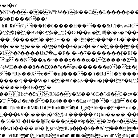
Ǌ^��~��W"hW�}rk��Cr�L����/p��
�ן�4�O�@�F�7i�&�6�īw�:o���X(�������~�~�y���_��=��rۏ7t��R�ΰ����H����
�&J /[�yw#
Q� �B\3�>x�_ �G0��gj�뿩�/�z�#�
�
�������|�>~��=�L���?�YL�`���߬
�w8�q��t���5��#��+�pʣ�6�Z����\�
j]m��N��ԉ�~���x���eo�1Z���/�Z
eWH����8��E09�"e�sw������a0�ci:�j
�X/e��mj�����[t�Rd{�Y�����Ϣ���7[�؏ܡ
���?}���W�L��֍Z�@z��m�]��b*�k[;�
|�z]�n/�d9�Ro4���^�Lӎ>^Ɋ��=kjfǔ�d
�P�����kV�-���q�^$cd �����YQIm����f
:� %�Xl-�H��赑Fq���p�=9p�`�2z�<�A
�wfI���� u0�˗a>vdUp�|��$�ؐ�&` ����