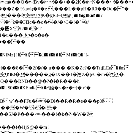
���Z�.%qwɮ�#�e ,���L��pH�R0��Od�"�
��/� � :��3Ҵc��o��/�>3�!�`s/
΍X' S2���ET
�Q���RNB��@�?�ɨ�R���h
X��U$0����XEm�a��z\黝�<�z�~[� r¨�
B w`��FFu��Dl��R�R�e���p8[
�����W�u�e�
���!�HjS@��m !