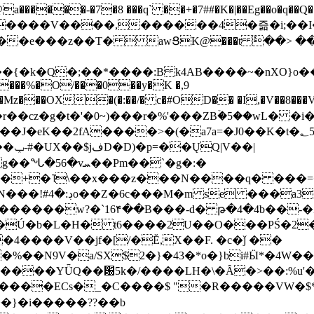
���-�7�8 ���q` ��+�7##�K�|��Eg��o�q��Q�˩mw���XN�N�یb/�N
p�e����V����,������4�즒�i;��
�T�  awՑK@���t ٚ��> ��[v�[�6I�ŅR��ݍ
�;���{�k�Q�;��*����:B k4AB����~�nXO}o���
���%�O/���0��y�K �,9
z���OX�(�:��/� c�#OD�� �I,�V��8��
b�r��cz�g�t�'�0~)���r�%'���ZBۡ�5��wL� �
��2fA����>�(�a7a=�J0��K�t�؂5q�T�5�;UC6
��|
�Pm��`�g�:�
>�<�+�˥\��x���z���N����q� ��
���[�DV�o�|
�����w?�`16۴��B���-d� թ�4�4b��-�
�2�Ú�b�L�H� t6����2U��O���PŚ�2
4����V��jf�[/�Ĕ,X��F. �c�ǰ ��
�%��N9V�a/
SX$2�}�43�*o�}bi#Ӹ*�4W
c8A����ECs�_�C����$ "�R�����VW�$
}�i�����??��b