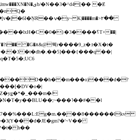
��3�^d4[�� �Ɇ
I�nQ�
�y~ K|����m�>٢��
��lxH�C�0�}�3����؟T+��|
�V�?i�� �G�۸&@뭭r����9_z�:t�X�t�
i��;�3�t�dh�.��5]���{���q ��|
�=���D��h� �m���o)���d�?
Z�yǥ�*�_���m�/
�N�T�y��BLU��;~���˥��#��l
��7��%���L:Eg�m.��̝��8������lkv
*�t�h��