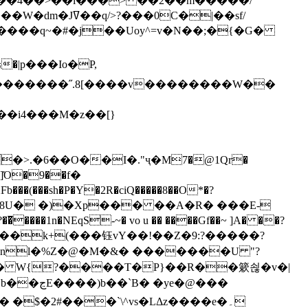
`��4��>��i���> ��2��m�����/
B����q~�#�j��Uoy^=v�N��;�{�G�
�>.�6��O��I�."ҷ�M7�@1Qr�
Fb���(���sh�P�Y�2R�ciQ�����8��O*�?
s����nl�%Z�@�M�&� �������U "?
�U� W{?����T�Ρ}��R��簌쇦�v�|
e�@���
]� �$�2#���`\^vs�LΔz����e�۔