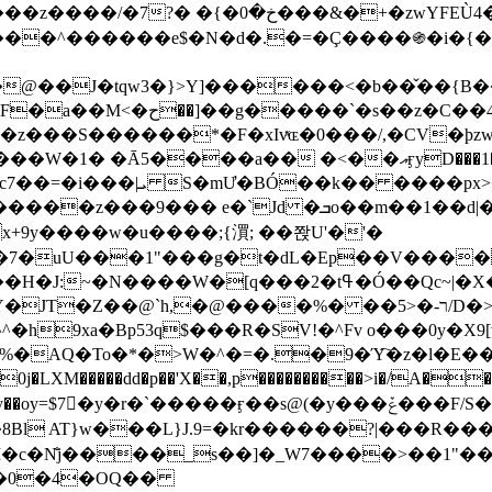
&�+�zwYFEÙ4�~�_�̾� ӽ�+�.x�|
�N�d�.�=�Ç����֍�i�{���fZV�nw�����ەys��2��`m��
�4�;�^�� 8�s�q���7?
���S������*�F�xIvͯɶ�0���/,�CV�ϸzw
����a�� �<��އӻyD���1�KS�w���!
��U�,����:Hpլ�U�K��_y4߼��O����_@c7��=�i���|ܝ S�mƯ�BÓ��k�� ����p
x
�m��1��d|��;�X�xxsrr�3��J�I�@3g�g��㝼
x+9y����w�u����;{㵋; ��쫝U'�'�
uU���1"���g�t�dL�Ep��V�����8u� ��
�}z�XEu�<ं�Q!�;yL+J��F �
���%� ��ר-�<5/D�>�d�����1!u8JP�@TE� �P�1��?
^�h9xa�Bp53q$���R�ЅV!�^Fv o���0y�
�0j�LXM�����dd�p��'X��,p����������>i�/A���
`�����ӻ��s@(�y���ݞ���F/S��_T��Õ�������w��h�'U��_��L!
L}J.9=�kr������?|���R����Wߙ���o�O���ӯ�����
�c�N̐j����_s��]�_W7����>��1"��
��0�4�OQ��