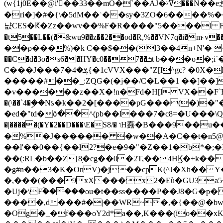
(w{1j0E��@i'��33��mO�`��AJ�ʸߜ���N��e;�vv�3R�5� [���cc�L"�g�r���Wz�.m#��Q�Bv���+��2K�tN������^�}y������Q�ۅUbB,���j�зb*��Q"�zӦc��Y�, B]!hI�KZ�T�5/
�ri�]�#�{\�5dM��ʿ��sy�3ZO�6����%�
냢CES�Ԟ�Zz��wv��%F�R����"5����i FJo߿E�I���J��K^D��iO�I�7<�䌔�l�\�W�H���IK�|ςR3~t@ j����g�E�
�t5��L��(�&wu9��z��2��od�R,%��VN7q�i�m
��ρ���%)�k C��$��(l3��4n+N'� 
��C�d�3o�s6��HY�c0��7��ܭt b���o�;i`�$R�N[z���h�K����-�]T�4�n�k�<ł@1�u���_�x�u�
C���J���ܮ�4�7{�1cVVX���"Z[I^gc? �0X�Ry��'�u��.̼�+��R��RnF$��/XHkDQ��*!"�����
�����#��_:ZQG�(�
j��/C�L��1 ��]��
�v������z��X�!n�Fd�H[l VX��F`R��M�oG�m�������ۼA��XXˮ~��^
�(\��`4�ۣ��Nƾ�k��2�[����pG���(�)
�ed�"td�٥��^(pb��l���7�c8=�U���\Q����wƜ�M�t�l��N��Z#��3E<���X@��|���8��2f�(� u��� �K�Zе?��TӊjLEn��m
�|�����(�Y�2��D���\E�S8/� וH䨺�B���9��u��/؆���5�<�ʾV#2ύ�)e��-�j�*A:�z'%�B��$��d{ڀ ��s!������g�fX��1�Z�[eC�m� �-
�%�J������ �w��A�C��t�n5@��
��l'��0��{��l2?�e�9�"�Z��1�b*�;�ІV:
��(:RL�b��Z[8̦�cg��0�2T,��4HϏ�+k��
�g#n��3�K�OnV)�j��cpK(^J�Xh��
�,���(���9xX���x2�Eù�GU3a
�Uj�\Fؒ�����ou�t��ss����P��J8�G�p� ��Ғ�a� �{?���r8oJI��ȋ
����,d���#�|��WR~�,�{��@�bw�
�Og�_�f���oY2ԁ*a��,K
���(io��x