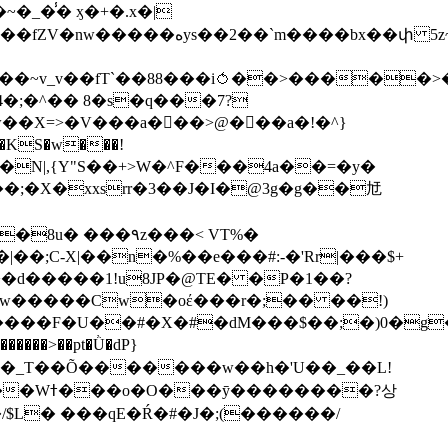
��bx��փ 5z~�>�y4N/
��X=>�V���a��ً�>@���a�!�^}
>�N|,{Y"S��+>W�^F���4a��=�y�
�٩z���< VT%�
��3���H�J:~�N����W�[q���2�tߟ�Ó��Qc~|�X�|��;Ϲ-X|��n�%��e���#:-�
'Rr|���$+
X9[w�����Cw�oέ���r�;�� ��!)
�����>��pt�Ǜ�dP}
���?상
/$L� ���qE�Ŕ�#�J�;(������/