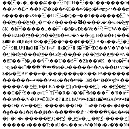
���˨�_���@��eD[UH���ǟ��:����0
��\�Ȇ��!7�k��C���p;�mp���mU��)iG
6����(�x&b��U24�Q�~��1��4����`!�
��i���_�ȼ"�Z�����׋����\�\�w3�|W'�L8y<#�Y�HX�*b��.̏�yr-k��UO����@����� `㾱
8K_�h�����1��+�f�wDb�Vo� UW/���
��HZB���pר��b�wO�N��{@H�m�F{���ۣ��?�}T#��[�ͫ������jd�8��֠|=zn��=�ϸV5n~:�q~?'�
$����<��,��gH9Ж����7���0��hA�z��z�H
Q|9�LU\��aƟ��o`�>@+�x�Ϙ� 6��D3��V
��h���n��Cd��̢��:y��o'�)v�=N�
�8F���ݛ��*\��U��S �Zh��)#K+�^ȑg���}O���!�pR�¦8?��(�� ���)=��La<{� ;^�{~�?���|L��� x���bB�7z;�h
:.>bjh��lՈ���`��M�O�����^�?\A��D+Vf
$�|a� BEו��w�{���;���q�X��d%�������W� hU�(�1�Ū}9�S�F<��i�L3�;� �!"Aų��R���{`Ė�@�X��WF�F�s��˼-��(�Qf�B]�
������ޞ��ϟak��r��_39$�8�p���7�2�yIZ�R��x��/
����A�Ъ�LKA��{p'h�v��]m�;��
��C�$�\�gwUT�R� (�/�M����'6�ń
��h#��/V�H0ٍK�7'�1�L�A�2��a��GAr���e۟�h��9�Ҁ�ɏ�,׾Xǥf(�Y�ϰ:y�����97.D�o
��O�'Ww��=����i/��O�=՟mת �8��n�4��ڗGo;V���y��4����n�7�v���Lu�/
�g���1�N��jN�>��߭��=�1 {����Ӌ�u�������}�ؾ����ǇS�~�<�=]����^vz��{{��t�% 7w�Y
�|~�>�n�����Q�=�_n�}
_|�8~����
�����ח����T;�uU�w��oovW�N�\�v�̓��N��6xz��z^��s�; �Ʒ7�ê��c����ǡ�OoO��e0+'?