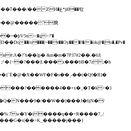
��탃
�/o���|~��r��Oy���!�/�ok@�|o�,�Pv�
#:A�?`h��]p� &m�m�7P
37#2��.�6J|
����?������4��+x�_�T�k>�}
���G�x|��>K_�����j���}