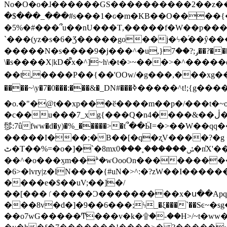
No�O�o�ɺ������GS����������2��z�����i��n�
�$���_���#s���1�ԍ�m�KΒ��O����{��Y
�5%�#���՞u��nU���T,��� ��f�W��p�
`���(yz�s�6�Ʒ�����go��j�ϟ�֜��ŷ���
�����N�s����9�j���^�u,}ݛ;?��7��?�������-
\�s����X|kD�᩺x�^]~h\�t�>~���>�^���
��t,����P��{��'OOw/�g���,���xg��-c�zt
����~\y�7�0���:���&�_DN#���ߢ�����^t!;{g������'��v�-\�f=���`�����ymn~����/ꧽ�(�����&�]j��/ǫ�*8�x���Km�v�m�I}
�o.�"�@t��xp���ӗ����m��p�/���t�~o'�
�c��u���7_xg{���Q�n4����&��ڷ�v�j�ۣ�xo�3��ƙ{��\�9���?:g�/��k�Cp.?�#�q&��m����=
髿:7ûfww�d�y)�%_�����>�t՞��Ӹ=�>��W��qq����ܞ����{K�y�8����2~��o� f��pxW�l/:��;A��:;}z��2Ly���
�����I���;�B��[�q�ʐV����?�g 
ٹ�T��%=�o�]�`�8mxݽ������˳���0�n̾X'��3ǘ9����������I�&��G�������z>��]�%��/
��^�o���ӽm��ܑ�wOooOn����������U3:ٹ>ߦ��8�.B#4���������O�g��~��<{�_��N���}y�
�6>�lvry|z�lN����{#uN�>^:�?zW��I��
����e�$��uV;��]�/
��[���ٵ�����Ͻ���������x�ս��Apq�����޻�V����O�cp����ٝy{����:�k�ןNݯOOCyx6���&���?���s���
���8v�d�]�9��6���;ϟ_�ξ���`��Sͼ~�sg��jgg�|���-
��o7wG�����Ͳ���v�k�۩�-��H>/~t�ww�