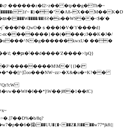
h�~
'~ �}��"�Aޙ8X��M��K�D
�n���^N�g������kwxU� ���
'Z����>!pQ}
VQr?cW
.]7��D%�b/8q?