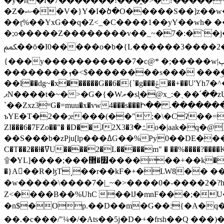
�y�h�f�7�������!���̯�>� ?�����
�Z�ޝ��V�}Y�I�ծ�O�����S��]z��w��7�޷�����h���u��7w.ϻ���8X��ͮ�����W�dm�Jߜ��q/>?���0C�|��sf/
��ɽ%��YxG��q�Z<_�C����1��yY��wh� �
�;o�����Z��������v��_~�7�:�`�j�����
ﶻ��ō�I0�����o�b�{L������3����2�O.z���/�O�g��]i�j��3�u�̨S;�ܳ��������kژ�|p���Io�P,
{���y�����������7�c@* �;�����w|ٻ����<-�'����Kg�g�[�k�)ܹ�X?���f��tz�������˝.8[����v��������W��
��������ܙ�<$��������s��� ���ۣ����e��7;'�Sc����ߋvf������g�2ޓ�?
��l��dg~�x������G��6�{`�g���ݝ��+��U'Yh7�^�8'�o��|�r�x����q��1�g������i����i4���M�z��[}
ޕN����t�~�>�G�{�Wރ�sl̞�@x_:�ˏ��՛��zU;wk�F�m�q}{��7�o������y�ϟ�:�������
`��Zxz3ʷG�=muu�x�vw4���s���Ի�� .�������
ъYE�T�2��;e���(��" ;�\�Cʔ��=
ZI���6�7FZo��"� �D��J2X3�ߑ�3o�|aak�q�@����]�K���w���r;� �Dt�\}x S�X�]Ό�9��f�
��S���b�zPju[lp���ߡG��%Py
C�T��2��ɫ�ߜU����2�L�����m" � ��%����?����K�ǳ'�U4�?ü�Ġ����q־{�ync���a1�����T-�8U� �)�Xp��� ��A�R� ���E-
۩�YL]����;���׿�޽������+��k��o���O�Zt�6�[a��v_r;�b�f���== �tT��E��7=� ��|���?��̅����1n�NEqS-~� vo u �� ����Gf��~ ]A� ��?
�}A��R�ɮT˼��r��kF�+�LW8�� ���G��?ڸ�u��y����2o�Gc���t!W���k+(���钰vY��!
�w�����\����7�|_~�>�� ��0 �-����2
Z<����B��%UhC ��lJ�mnF���;�
�n$�Op.��D��m�G��:{�A�q��/�vP���.�B�
��.�c���/"¼�/�Ats��5j�D�+�frsh��Q ���