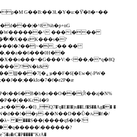
p�M G��B:��3Ƚ�Y�u:�Ÿ̈́�8�=��
R�d���|�^8%h�p+nG
�W������^ ���|���
�\�X��zK���s�ּ?
���l�?��|~�_;�� ��
k�X��o���=�G���V:�<��,�*q�8Q
���??N�k&/
��F�6[�Ew�(-PW�
�J��;��kIo�7�f�e2P�ӕ
��P��[��Kc4�9
��N�d��!��y-��N��D��Ǔ�ԉ�t\�/
�λ~ ����S��(����q$�8�?
��q�����\������?