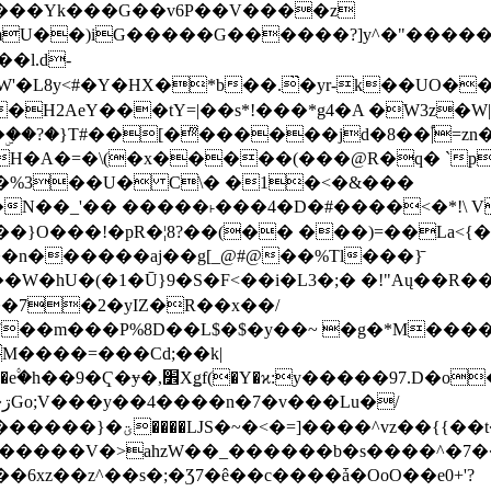
���Yk���G��v6P��V����z
�����G������?]y^�"�������ߠ���/��ZH�ڠ*ji0
�l.d-
H2AeY���tY=|��s*!���*g4�A �W3z�W|
�A�=�\(�x�����(���@R�q� `pD��Do֛�
�Y'�^�%3��U� C\� �1�<�&���
N��_'�� �����˫���4�D�#����<�*!\ Vn
��n������aj��g[_@#@��%Tl���}̄
7��m���P%8D��L$�$�y��~ �g�*M���
M����=���Cd;��k|
�Q�N���9�/��W��]���J�6jN�/
�i����q��=R����7_/
�����V�>ahzW��_������b�s����^�7�