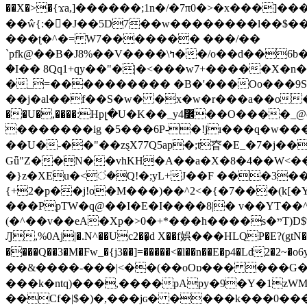
��X�>�{ϫa,]������;1n�/�7π0�>�x���]�����z����/�7?� �{�خ�0���
��ŵ{:��J��5D7��w��������l��$����^������e$
���ʈ�^�= W7������� ���/��
`pfk@��B�J8%��V����\ߤ��/o��d��6b�@��J�tqw3�}>Y]������<�b��̌��{B���~v_v��fT`��88���i⥀��>�����>�ޯ�'�����?
�I�� 8Qq1+qy��"�|�<���w󠒪7+�����X�n�F�a��M<�ح��]��g�����`�s��z�C�
�_=���������� �B�'���Oo���9S�z
��j�al��f��S�w� �x�w�r���a��o���W�1� �Ā5
�������ig �5���6P-�!jɪ���q�w�������z���9��� e�`Jd �ܒo�
��U�-��"��zȿX77Q5ap�;t昚�E_�7�j��
Gǖ"Z��N��vhKH�A��a�X�8�4��W<��7�
{+2�p��j!o�M���)��^2<�{�7���(k[�Y�JT�Z��@`h,�@�
���PpTW�q@��I�E�I����8|� v��YT��^
(�^��v��eA�Xp�>0�+*���h����s�ײT)D$%�AQ�To�*�>W�^�=�.�9�Ύ҇�z�l�E�����F�U��#�X�#�dM���$��;�)0�g�OH�����w�����ҋ��
Ԓ,%0Aj|�.N^��Uc2��̝d X��f娯���HLQP�E?(gtN
����Q��3�M�Fw_�{j3��]=�����<�l��n��E�p4�Ld2�2~�o6y��oy=$7�y�r�
��&����-���|<��(��oOɒ��� ���G�8Bl AT}w���
���k�ntq)���,����pApy�9�Y�1zWM
��Cf�|$�)�,���jɢ� ����k���0�