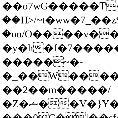
��o7wG�����Ͳ
��H>/~t�ww�7_��z
�on/O����v�
�y�h�f�7����
�����~�-
�_��W����;
��2��m�����/
�Z�ޝ��V�}Y�I�ծ�O�����S��]z��w��7�޷�����h���u��7w.ϻ���8X��ͮ�����W�dm�Jߜ��q/>?
���0C�|��sf