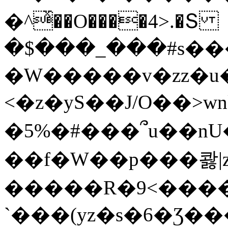
�^ͯ��O����4>.�Տ
�$���_���#s��
�W�����v�zz�u�
<�z�yS��J/O��>wn
�5%�#���՞u��nU
��f�W��p���콿|z
�����R�9<����
`���(yz�s�6�Ʒ�