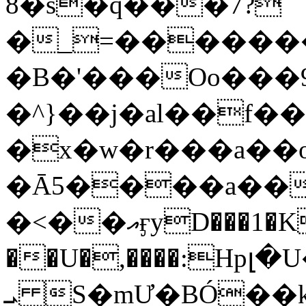
8�s�q���7?
�_=�����
�B�'���Oo���9
�^}��j�al��f
�x�w�r���a�
�Ā5����a��
�<��އӻyD���1�KS�w���!
��U�,����:Hpլ�U�K��_y4߼��O���
ܝ S�mƯ�BÓ�