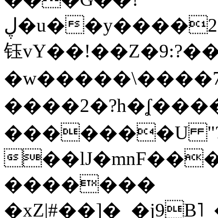
ڸ�u��y����2o�Gc���t!W���k+(���
钰vY��!��Z�9:?� �
�w�����\����7�
����2�?h�ʆ 
�������U "?
��lJ�mnF��
�������
�xZ|#��]�_�j9B