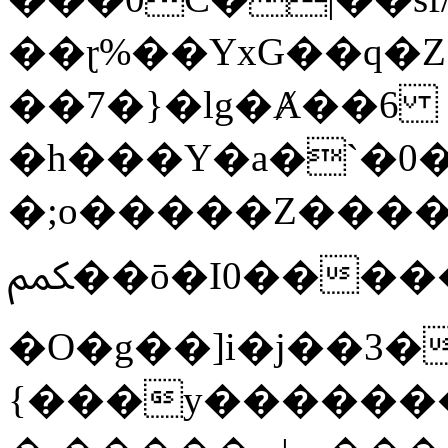
��ɽ%��YxG��q�
��7�}�lg�Ⱥ��6
�h���Y�a�`�0�
�;o�����Z������
ﶻ��ō�I0�����o�b�{L������3����2�O.z���/
�O�g��]i�j��3�u�̨S;�ܳ
{���y������