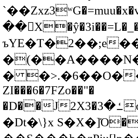
`��Zxz3ʷG�=muu�
��񛆻X�ŷ�3i��=L�
ъYE�T�2��;e�
�(��A����
� �>.�6��O��
ZI���6�7FZo��"�
�D��J2X3�ߑ�3o�|aak�q�@����]�K���w���r;�
�Dt�\}x S�X�]Ό�