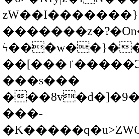
zW��I�������}�
�������z�?�O
ϟ���w��}��
��[���ٵ�����Ͻ���������x�ս��Apq�����޻�V����O�cp����ٝy{����:�k�ןNݯOOCyx6���&���?
���s���
���8v�d�]�9��6
���-
�K�����q�u>ZWOO�w��߼��W�a���p��