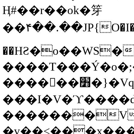
Ӊ#��r��ok�笌
��۴��.��JP{O�I
��ΗƧ�o��WS�
����T���Ý�o�;����������
������׻�}�Vq���j¯���P�.QwO�ｓ
���I�V�ϓ����d
�������V
�v��<���x���ۻ��a���R_�n���