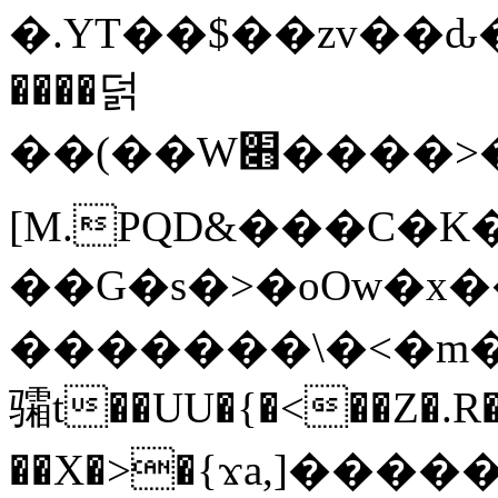
�.YT��$��zv��ԃ
����덝
��(��W׋����>��O>�d�%Y�@�@ڻ<�z{rc&׻��z�����AeK�^�����������˩t��=x~
[M.PQD&���C�K
��G�s�>�oOw�x�
�������\�<�m�PU�5�Ǉ*X�
骦t��UU�{�<��Z�.R�
��X�>�{ϫa,]�����