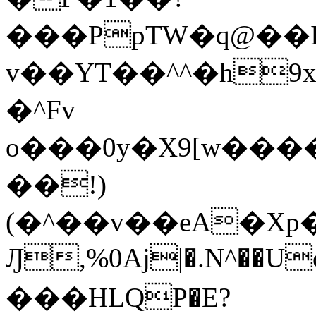
���PpTW�q@��
v��YT��^^�h9x
�^Fv
o���0y�X9[w��
��!)
(�^��v��eA�Xp�>0�+*���h����s�ײT)D$%�AQ�To�*�>W�^�=�.
Ԓ,%0Aj|�.N^��Uc
���HLQP�E?