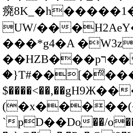
㾱8K_�h�����1
UW/���H2AeY�
���*g4�A �W3z
��HZB���pר��b�wO�N��{@H�m�F{���ۣ��?
�}T#��[�ͫ���
$����<��,��gH9Ж
(�x�����
`pD��Do֛��/o��