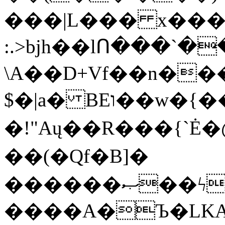
���|L��� x���b
:.>bjh��lՈ���`
\A��D+Vf��n��
$�|a� BEו��w�{���;���q�X��d%�������W� hU�(�1�Ū}9�S�F<��i�L3�;�
�!"Aų��R���{`
��(�Qf�B]�
������ޞ��ϟak��r��_39$�8�p���7�2�yIZ�R��x��/
����A�Ъ�LKA