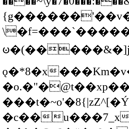
����~\y�7�0���:���&�_DN#�
{g������'��v�
\�f=���`�����
ꧽ�(�����&�]j
ǫ�*8�x���Km�v
�o.�"�@t��xp�
���t�~o'�8{|zZ^[�
�c��u���7_xg{���Q�n4���