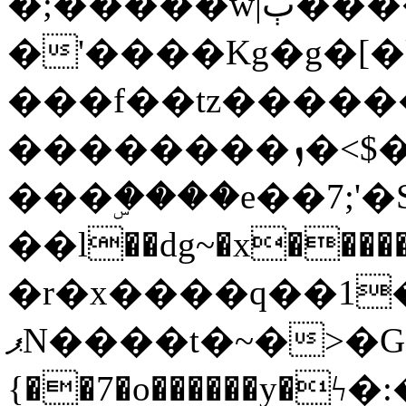
�;�����w|ٻ����<-
�'����Kg�g�[�k
���f��tz�����
��������ܙ�<$��������s���
���ۣ����e��7;'�Sc����ߋv
��l��dg~�x������G��6�{`�g���ݝ
�r�x����q��1
ޕN����t�~�>�G�{�Wރ�sl̞�@x_:�ˏ��՛��zU;wk�F�m�q}
{��7�o������y�