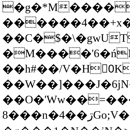
�g�*M����
������4��+x�
��C�$�\�gwUT
�M����'6�ń
��h#��/V�H0ٍK�7'�1�L�A�2
��W��]���J�6jN
��O�'Ww��=���
�8��n�4��ڗGo;V���y��4����n�7�v���Lu�/