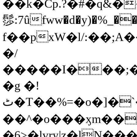
��k�Cp.?�#�q&�
髿:7ûfww�d�y)�%_�����>
f��pxW�l/:��;A
�/
�����I���;�
�g �!
ٹ�T��%=�o�]�`�8mxݽ������˳���0�n̾X'��3ǘ9����������I�&��G�������z>��]�%��/
��^�o���ӽm��ܑ�wOooOn���������
�6>�lvry|z�lN���