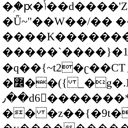
�ۭ�ԗ�ݳ��d����'Z����>!pQ}
�Ǖ~"��W��/�� ��
����K�������
�����`����}�1
�q��{~t2�ʗ��CT؍���������{�~}ur����u�}o����(�:�j���=����{�۝Vo�An��J^��������M\M�'{{l�i
�߼��({ _�g�.Nfӻg����f7z91o^��̤^�>��2�`�:|#dk�{>�>>&�tsw�Nwo�?
٫��d6򆧇�������*��[|^]oo���NW~zz>�X&�u�=K?
�� �z��{�9t�