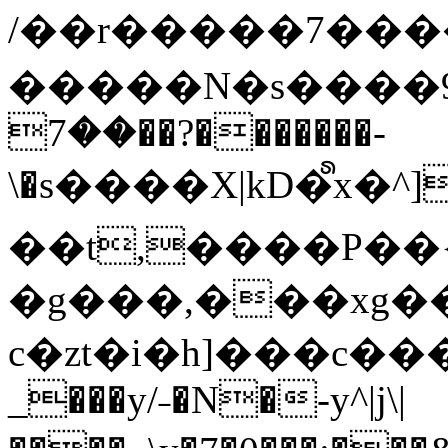
/��r�����7��
�����N�s����9�j
��7��?�������-
\�s����X|kD�᩺x
��t,����P��{
�g���,���xg�
c�zt�i�h]���c���
_���y/˗�N�-y^|j\|