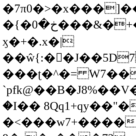
�7π0�>�x���]
�{�خ�0���&�+�zwYFEÙ4�~�_�̾�
ӽ�+�.x�|
��ŵ{:��J��5D7��
���ʈ�^�= W7��
`pfk@��B�J8%��V����\ߤ��/o��d��6b�@��J�tqw3�}>Y]������<�b��̌��{B���~v_v��fT`��88��
�I�� 8Qq1+qy��"�
�<���w󠒪7+�����X�n�F�a��M