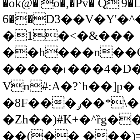
�ok@�|o�,�Pv� Q|9
6��D3��V�Y'�
�1�<�&���
��h���n��Cd
�����˫���4�D�
Vn#:A�?`h��]p�
�8F���ݛ��*\��U��S
�Zh��)#K+�^ȑg�
��(�� ���)=�