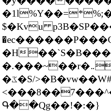
�y�����������
�1l%Y��=*%
$�Kvu p3B�SP�
�ec������P���G
�H��`S�B��
�.���~��r�޼�}�܅�mؕWu���K}
�ػ�S/>�B�vw��W#�I��*]\W��)Ħ�1��fC}
<���8��7���
Գ��Qg��!�:�}