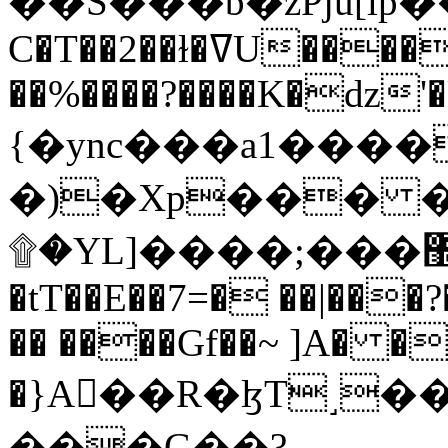
C�T��2��ɫ�ߜU����2�L�����m" �
��%����?����K�ǳ'�
{�ync���a1����
�)�Xp��� �
۩�YL]����;���׿�޽������+��k��o���O�Zt�6�[a��v_r;�b�f���==
�tT��E��7=� ��|���?
�� ����Gf��~ ]A� �
�}A��R�ɮT˼�
���G��?