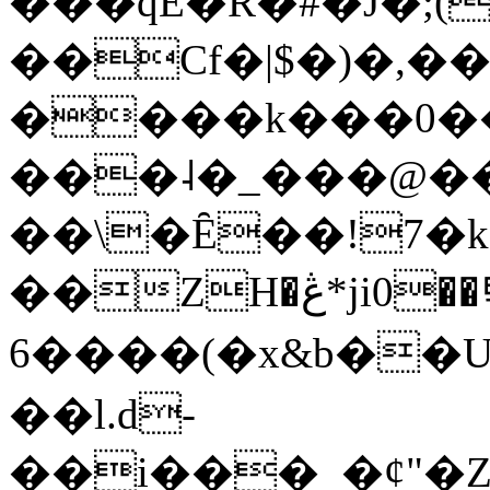
���qE�Ŕ�#�J�;(
��Cf�|$�)�,�
����k���0�
���˨�_���@��
��\�Ȇ��!7�k
��ZH�ڠ*ji0��탃
6����(�x&b��
��l.d-
��i���_�ȼ"�Z�����׋����\�\�w3�|W'�L8y<#�Y�HX�*b��.̏