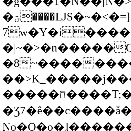
�g���1�N��jN�
�ؾ����ǇS�~�<�=]����^vz��{{��t�%
7w�Y�i����
�|~�>�n�����
�8~��������
��>K_�����j��
�����ח����T;�uU�w��oovW�N�\�v�̓��N��6xz��z^��s�;
�Ʒ7�ê��c����ǡ�Oo
No�O�o�ɺ����