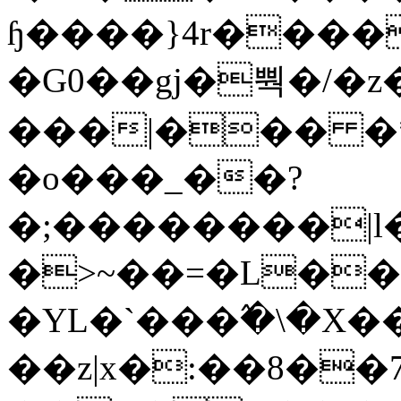
ɧ����}4r����
�G0��gj�뿩�/�z
���|��� �
�o���_��?
�;��������|
�>~��=�L��
�YL�`���߬�\�X�
��z|x�:��8�