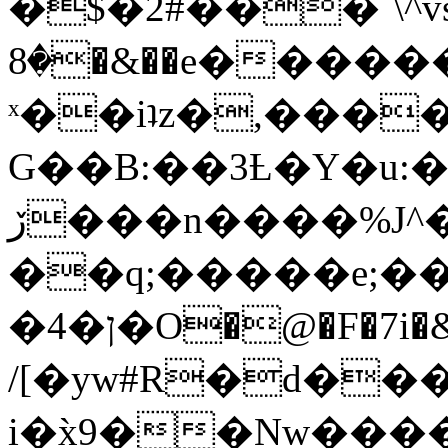
�$�2#���`\^vs
�8�&��e�������:�\���{��9�����g��f�r?
ˣ��iʇz�,���
G��B:��3Ƚ�Y�u:�
ڒ���n����%J^�}
��q;�����e;��
/[�yw#R�d���
i�x̀9��Nw����