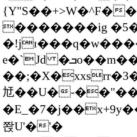
{Y"S��+>W�^F�
�������ig �5
�!jɪ���q�w��
e�`Jd �ܒo��m��1��d|
��;�X�xxsrr�
㝼��U�-��"��zȿ
�E_�7�j��x+9y�
쫝U'�'�