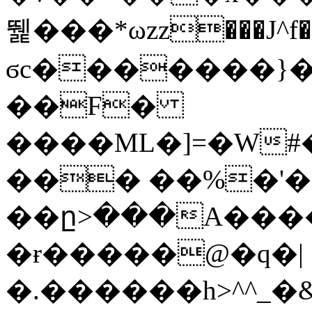
뛡���*ωzz���J^f�o
ϭc�������}��
�
�F�
����ML�]=�W#
��� ��%�'�
��ը>���A����
�ɍ�����@�q�|
�.������h>^^_�