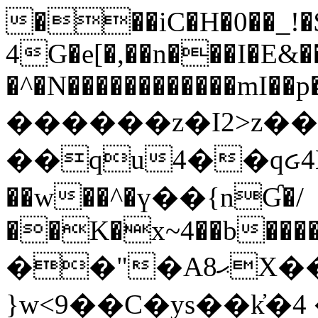
���iC�H�0��_!
4G�e[�,��n���I�E&��
�^�N������������mI��p�
������z�I2>z��
��qu4��qᏽ4H&A
��w��^�ү��{nƓ�/
��K�x~4��b�����
��"�Aޙ8X��M��K�D
}w<9��C�ys��k҆�޼� :���4�� 4�E0���oӮ�