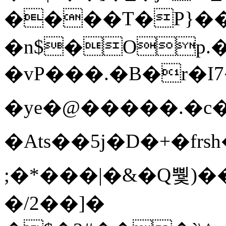
����T�Ρ}�
�n$�Op.
�vP���.�B�r�I7�gp~H
�ye�@��� ��.�c
�Ats��5j�D�+�fr
;�*���|�&�Q뿿)�
�/2��]�