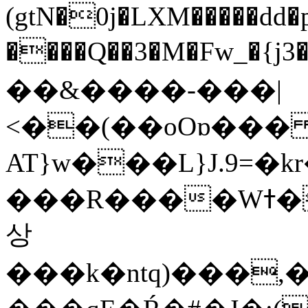
(gtN�0j�LXM�����dd
����Q��3�M�Fw_�{j3��]=����
��&����-���|
<��(��oOɒ���
AT}w���L}J.9=�
���R����Wߙ���o�O���ӯ��������?
상
���k�ntq)���,