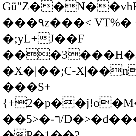
Gǖ"Z��N��v
���٩z���< VT%� �}z�XEu�<ं�Q!
�;yL+J��F
���3���H�J:~�
�X�|��;Ϲ-X|��n
���$+
{+2�p��j!o�
��ר-�<5/D�>�d�����1!u8JP�@TE�
�P�1��?