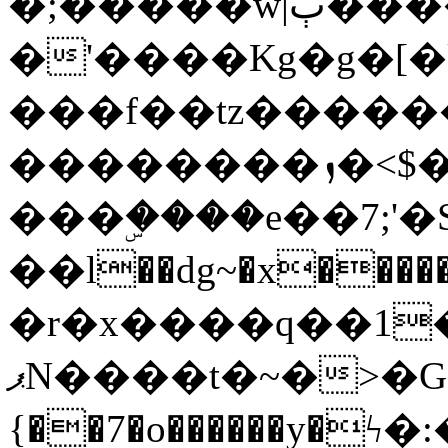
�;�����w|ٻ����<-
�'����Kg�g�[�k
���f��tz�����
��������ܙ�<$��������s���
���ۣ����e��7;'�Sc����ߋv
��l��dg~�x������G��6�{`�g���ݝ
�r�x����q��1
ޕN����t�~�>�G�{�Wރ�sl̞�@x_:�ˏ��՛��zU;wk�F�m�q}
{��7�o������y�