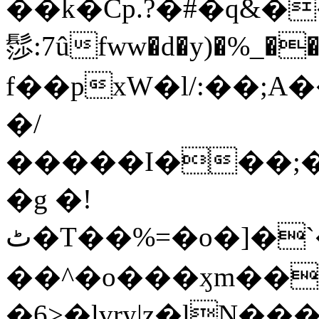
��k�Cp.?�#�q&�
髿:7ûfww�d�y)�%_�����>
f��pxW�l/:��;A
�/
�����I���;�
�g �!
ٹ�T��%=�o�]�`�8mxݽ������˳���0�n̾X'��3ǘ9����������I�&��G�������z>��]�%��/
��^�o���ӽm��ܑ�wOooOn���������
�6>�lvry|z�lN���