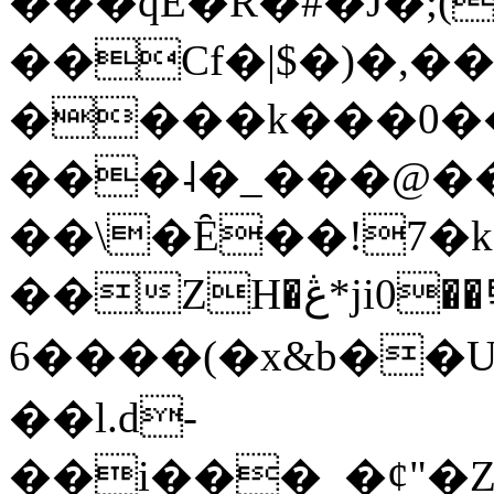
���qE�Ŕ�#�J�;(
��Cf�|$�)�,�
����k���0�
���˨�_���@��
��\�Ȇ��!7�k
��ZH�ڠ*ji0��탃
6����(�x&b��
��l.d-
��i���_�ȼ"�Z�����׋����\�\�w3�|W'�L8y<#�Y�HX�*b��.̏