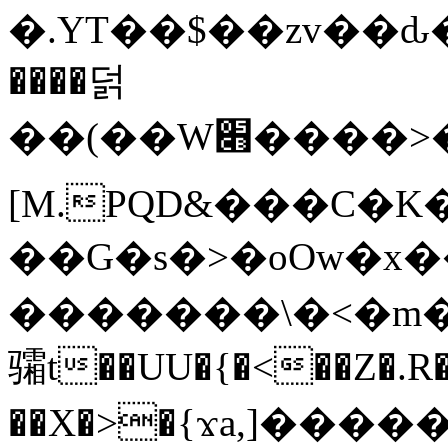
�.YT��$��zv��ԃ
����덝
��(��W׋����>��O>�d�%Y�@�@ڻ<�z{rc&׻��z�����AeK�^�����������˩t��=x~
[M.PQD&���C�K
��G�s�>�oOw�x�
�������\�<�m�PU�5�Ǉ*X�
骦t��UU�{�<��Z�.R�
��X�>�{ϫa,]�����