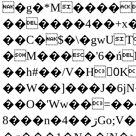
�g�*M����
������4��+x�
��C�$�\�gwUT
�M����'6�ń
��h#��/V�H0ٍK�7'�1�L�A�2
��W��]���J�6jN
��O�'Ww��=���
�8��n�4��ڗGo;V���y��4����n�7�v���Lu�/