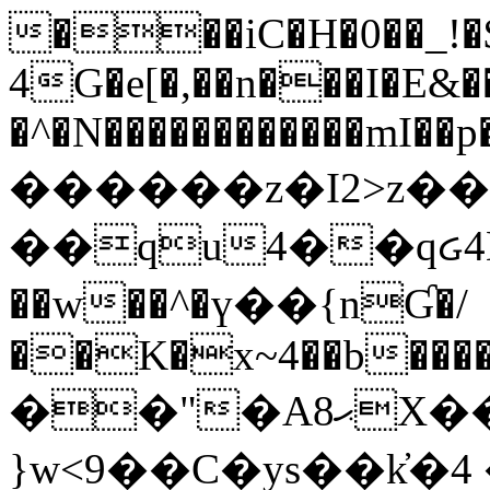
���iC�H�0��_!
4G�e[�,��n���I�E&��
�^�N������������mI��p�
������z�I2>z��
��qu4��qᏽ4H&A
��w��^�ү��{nƓ�/
��K�x~4��b�����
��"�Aޙ8X��M��K�D
}w<9��C�ys��k҆�޼� :���4�� 4�E0���oӮ�