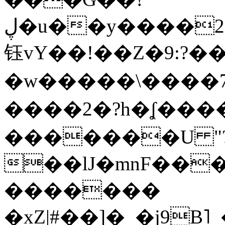
ڸ�u��y����2o�Gc���t!W���k+(���
钰vY��!��Z�9:?� �
�w�����\����7�
����2�?h�ʆ 
�������U "?
��lJ�mnF��
�������
�xZ|#��]�_�j9B