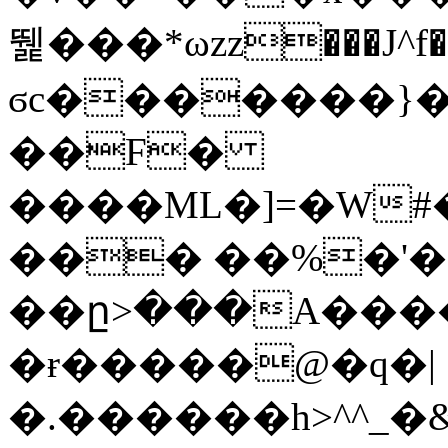
뛡���*ωzz���J^f�o
ϭc�������}��
�
�F�
����ML�]=�W#
��� ��%�'�
��ը>���A����
�ɍ�����@�q�|
�.������h>^^_�