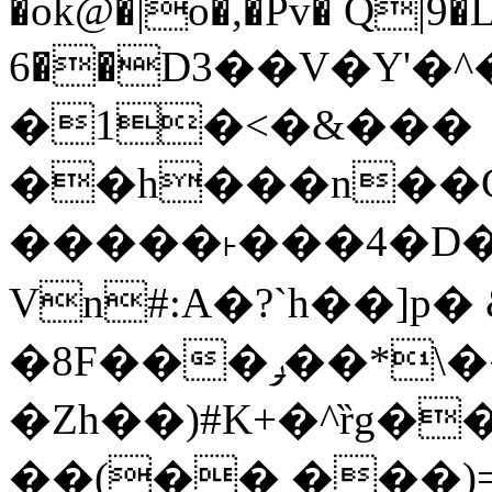
�ok@�|o�,�Pv� Q|9
6��D3��V�Y'�
�1�<�&���
��h���n��Cd
�����˫���4�D�
Vn#:A�?`h��]p�
�8F���ݛ��*\��U��S
�Zh��)#K+�^ȑg�
��(�� ���)=�