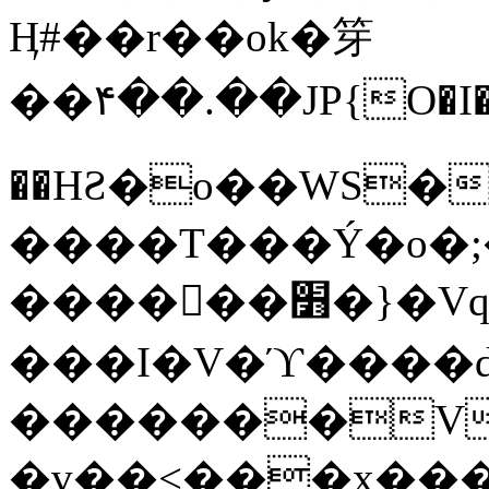
Ӊ#��r��ok�笌
��۴��.��JP{O�I
��ΗƧ�o��WS�
����T���Ý�o�;����������
������׻�}�Vq���j¯���P�.QwO�ｓ
���I�V�ϓ����d
�������V
�v��<���x���ۻ��a���R_�n���