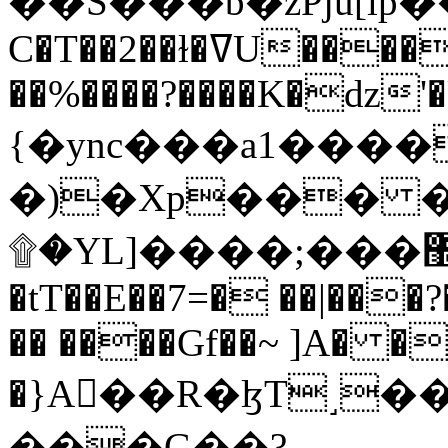
C�T��2��ɫ�ߜU����2�L�����m" �
��%����?����K�ǳ'�
{�ync���a1����
�)�Xp��� �
۩�YL]����;���׿�޽������+��k��o���O�Zt�6�[a��v_r;�b�f���==
�tT��E��7=� ��|���?
�� ����Gf��~ ]A� �
�}A��R�ɮT˼�
���G��?