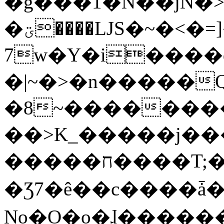
�g���1�N��jN�
�ؾ����ǇS�~�<�=]����^vz��{{��t�%
7w�Y�i����
�|~�>�n�����
�8~��������
��>K_�����j��
�����ח����T;�uU�w��oovW�N�\�v�̓��N��6xz��z^��s�;
�Ʒ7�ê��c����ǡ�Oo
No�O�o�ɺ����