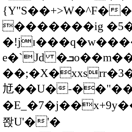
{Y"S��+>W�^F�
�������ig �5
�!jɪ���q�w��
e�`Jd �ܒo��m��1��d|
��;�X�xxsrr�
㝼��U�-��"��zȿ
�E_�7�j��x+9y�
쫝U'�'�