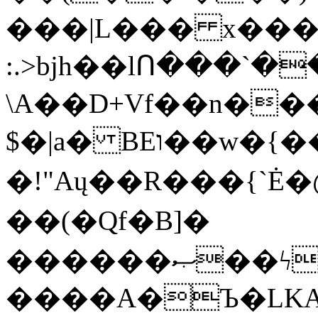
���|L��� x���b
:.>bjh��lՈ���`
\A��D+Vf��n��
$�|a� BEו��w�{���;���q�X��d%�������W� hU�(�1�Ū}9�S�F<��i�L3�;�
�!"Aų��R���{`
��(�Qf�B]�
������ޞ��ϟak��r��_39$�8�p���7�2�yIZ�R��x��/
����A�Ъ�LKA