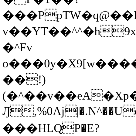
���PpTW�q@��
v��YT��^^�h9x
�^Fv
o���0y�X9[w��
��!)
(�^��v��eA�Xp�>0�+*���h����s�ײT)D$%�AQ�To�*�>W�^�=�.
Ԓ,%0Aj|�.N^��Uc
���HLQP�E?