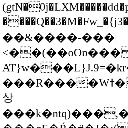
(gtN�0j�LXM�����dd
����Q��3�M�Fw_�{j3��]=����
��&����-���|
<��(��oOɒ���
AT}w���L}J.9=�
���R����Wߙ���o�O���ӯ��������?
상
���k�ntq)���,