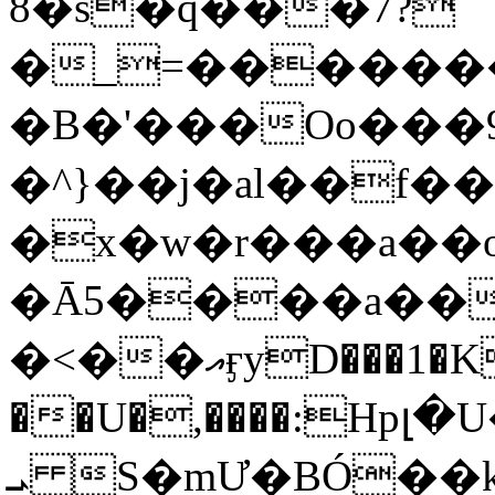
8�s�q���7?
�_=�����
�B�'���Oo���9
�^}��j�al��f
�x�w�r���a�
�Ā5����a��
�<��އӻyD���1�KS�w���!
��U�,����:Hpլ�U�K��_y4߼��O���
ܝ S�mƯ�BÓ�