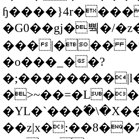
ɧ����}4r����
�G0��gj�뿩�/�z
���|��� �
�o���_��?
�;��������|
�>~��=�L��
�YL�`���߬�\�X�
��z|x�:��8�