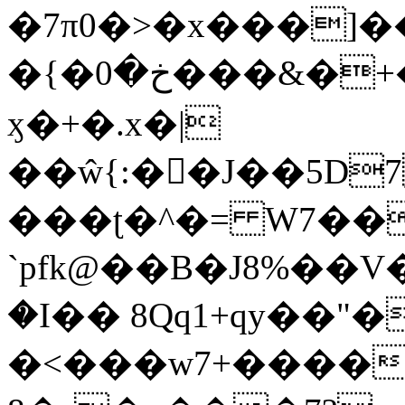
�7π0�>�x���]
�{�خ�0���&�+�zwYFEÙ4�~�_�̾�
ӽ�+�.x�|
��ŵ{:��J��5D7��
���ʈ�^�= W7��
`pfk@��B�J8%��V����\ߤ��/o��d��6b�@��J�tqw3�}>Y]������<�b��̌��{B���~v_v��fT`��88��
�I�� 8Qq1+qy��"�
�<���w󠒪7+�����X�n�F�a��M