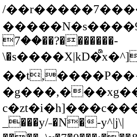
/��r�����7��
�����N�s����9�j
��7��?�������-
\�s����X|kD�᩺x
��t,����P��{
�g���,���xg�
c�zt�i�h]���c���
_���y/˗�N�-y^|j\|