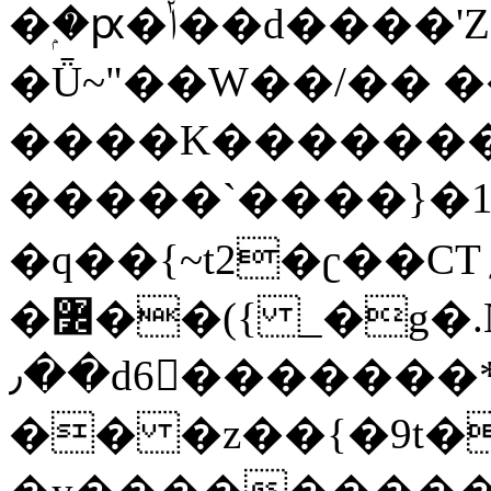
�ۭ�ԗ�ݳ��d����'Z����>!pQ}
�Ǖ~"��W��/�� ��
����K�������
�����`����}�1
�q��{~t2�ʗ��CT؍���������{�~}ur����u�}o����(�:�j���=����{�۝Vo�An��J^��������M\M�'{{l�i
�߼��({ _�g�.Nfӻg����f7z91o^��̤^�>��2�`�:|#dk�{>�>>&�tsw�Nwo�?
٫��d6򆧇�������*��[|^]oo���NW~zz>�X&�u�=K?
�� �z��{�9t�