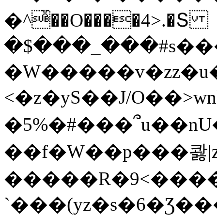
�^ͯ��O����4>.�Տ
�$���_���#s��
�W�����v�zz�u�
<�z�yS��J/O��>wn
�5%�#���՞u��nU
��f�W��p���콿|z
�����R�9<����
`���(yz�s�6�Ʒ�