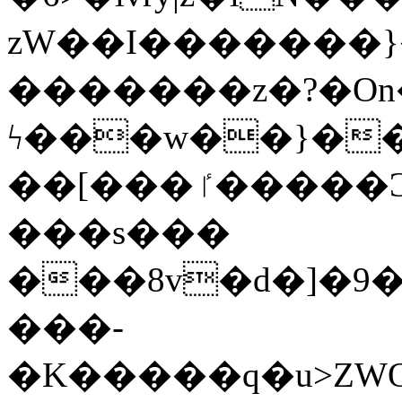
zW��I�������}�
�������z�?�O
ϟ���w��}��
��[���ٵ�����Ͻ���������x�ս��Apq�����޻�V����O�cp����ٝy{����:�k�ןNݯOOCyx6���&���?
���s���
���8v�d�]�9��6
���-
�K�����q�u>ZWOO�w��߼��W�a���p��