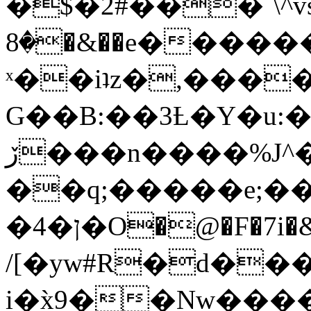
�$�2#���`\^vs
�8�&��e�������:�\���{��9�����g��f�r?
ˣ��iʇz�,���
G��B:��3Ƚ�Y�u:�
ڒ���n����%J^�}
��q;�����e;��
/[�yw#R�d���
i�x̀9��Nw����