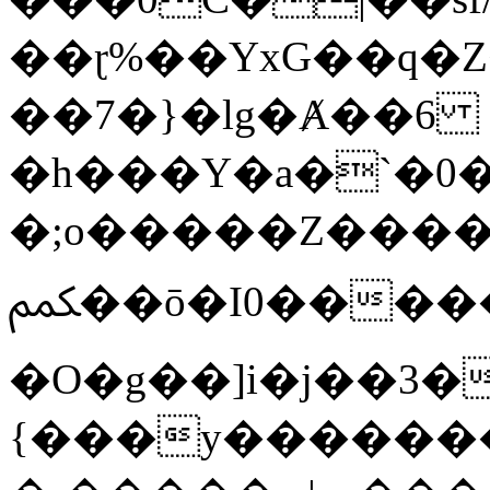
��ɽ%��YxG��q�
��7�}�lg�Ⱥ��6
�h���Y�a�`�0�
�;o�����Z������
ﶻ��ō�I0�����o�b�{L������3����2�O.z���/
�O�g��]i�j��3�u�̨S;�ܳ
{���y������