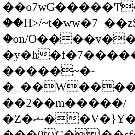
��o7wG�����Ͳ
��H>/~t�ww�7_��z
�on/O����v�
�y�h�f�7����
�����~�-
�_��W����;
��2��m�����/
�Z�ޝ��V�}Y�I�ծ�O�����S��]z��w��7�޷�����h���u��7w.ϻ���8X��ͮ�����W�dm�Jߜ��q/>?
���0C�|��sf