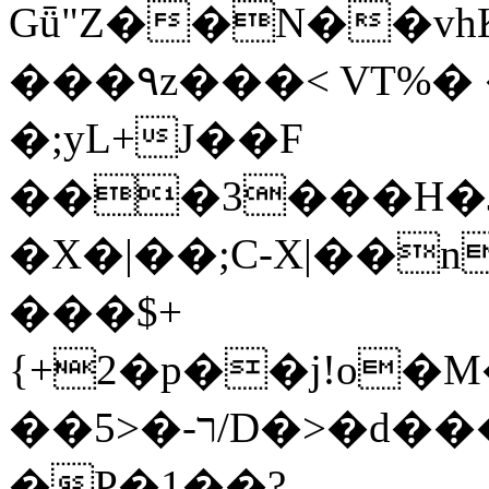
Gǖ"Z��N��v
���٩z���< VT%� �}z�XEu�<ं�Q!
�;yL+J��F
���3���H�J:~�
�X�|��;Ϲ-X|��n
���$+
{+2�p��j!o�
��ר-�<5/D�>�d�����1!u8JP�@TE�
�P�1��?