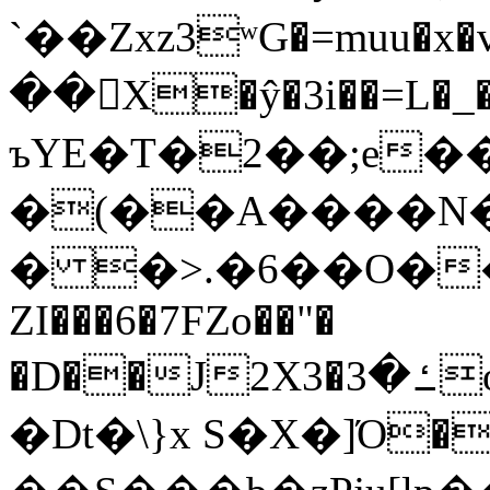
`��Zxz3ʷG�=muu�
��񛆻X�ŷ�3i��=L�
ъYE�T�2��;e�
�(��A����
� �>.�6��O��
ZI���6�7FZo��"�
�D��J2X3�ߑ�3o�|aak�q�@����]�K���w���r;�
�Dt�\}x S�X�]Ό�