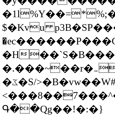
�y�����������
�1l%Y��=*%
$�Kvu p3B�SP�
�ec������P���G
�H��`S�B��
�.���~��r�޼�}�܅�mؕWu���K}
�ػ�S/>�B�vw��W#�I��*]\W��)Ħ�1��fC}
<���8��7���
Գ��Qg��!�:�}