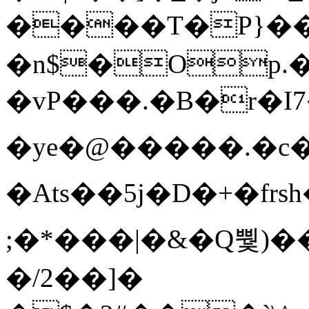
����T�Ρ}�
�n$�Op.
�vP���.�B�r�I7�gp~H
�ye�@��� ��.�c
�Ats��5j�D�+�fr
;�*���|�&�Q뿿)�
�/2��]�