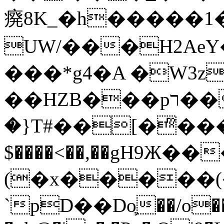
㾱8K_�h�����1
UW/���H2AeY�
���*g4�A �W3z
��HZB���pר��b�wO�N��{@H�m�F{���ۣ��?
�}T#��[�ͫ���
$����<��,��gH9Ж
(�x�����
`pD��Do֛��/o��