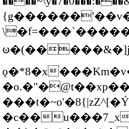
����~\y�7�0���:���&�_DN#�
{g������'��v�
\�f=���`�����
ꧽ�(�����&�]j
ǫ�*8�x���Km�v
�o.�"�@t��xp�
���t�~o'�8{|zZ^[�
�c��u���7_xg{���Q�n4���