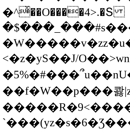
�^ͯ��O����4>.�Տ
�$���_���#s��
�W�����v�zz�u�
<�z�yS��J/O��>wn
�5%�#���՞u��nU
��f�W��p���콿|z
�����R�9<����
`���(yz�s�6�Ʒ�