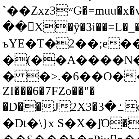
`��Zxz3ʷG�=muu�
��񛆻X�ŷ�3i��=L�
ъYE�T�2��;e�
�(��A����
� �>.�6��O��
ZI���6�7FZo��"�
�D��J2X3�ߑ�3o�|aak�q�@����]�K���w���r;�
�Dt�\}x S�X�]Ό�