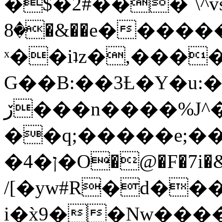
�$�2#���`\^vs
�8�&��e�������:�\���{��9�����g��f�r?
ˣ��iʇz�,���
G��B:��3Ƚ�Y�u:�
ڒ���n����%J^�}
��q;�����e;��
/[�yw#R�d���
i�x̀9��Nw����