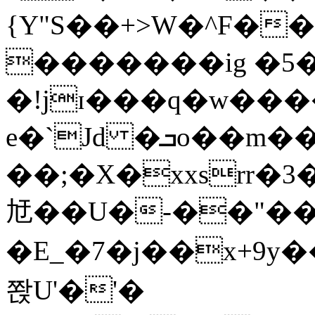
{Y"S��+>W�^F�
�������ig �5
�!jɪ���q�w��
e�`Jd �ܒo��m��1��d|
��;�X�xxsrr�
㝼��U�-��"��zȿ
�E_�7�j��x+9y�
쫝U'�'�