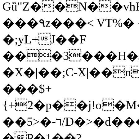
Gǖ"Z��N��v
���٩z���< VT%� �}z�XEu�<ं�Q!
�;yL+J��F
���3���H�J:~�
�X�|��;Ϲ-X|��n
���$+
{+2�p��j!o�
��ר-�<5/D�>�d�����1!u8JP�@TE�
�P�1��?