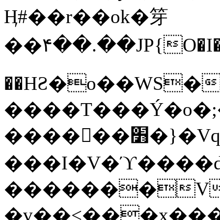
Ӊ#��r��ok�笌
��۴��.��JP{O�I
��ΗƧ�o��WS�
����T���Ý�o�;����������
������׻�}�Vq���j¯���P�.QwO�ｓ
���I�V�ϓ����d
�������V
�v��<���x���ۻ��a���R_�n���