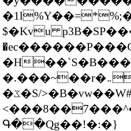
�y�����������
�1l%Y��=*%
$�Kvu p3B�SP�
�ec������P���G
�H��`S�B��
�.���~��r�޼�}�܅�mؕWu���K}
�ػ�S/>�B�vw��W#�I��*]\W��)Ħ�1��fC}
<���8��7���
Գ��Qg��!�:�}