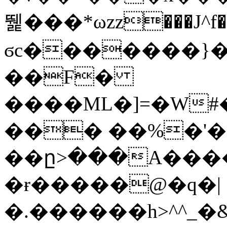
뛡���*ωzz���J^f�o
ϭc�������}��
�
�F�
����ML�]=�W#
��� ��%�'�
��ը>���A����
�ɍ�����@�q�|
�.������h>^^_�