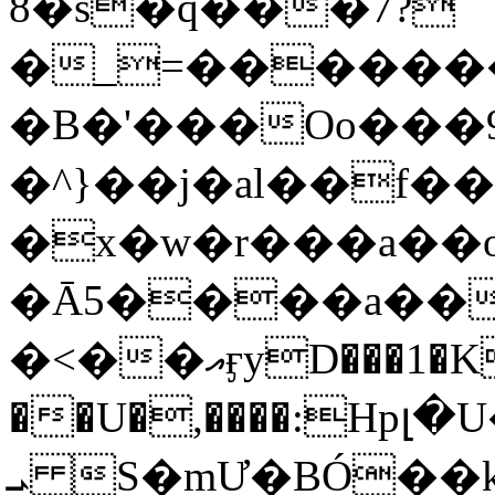
8�s�q���7?
�_=�����
�B�'���Oo���9
�^}��j�al��f
�x�w�r���a�
�Ā5����a��
�<��އӻyD���1�KS�w���!
��U�,����:Hpլ�U�K��_y4߼��O���
ܝ S�mƯ�BÓ�