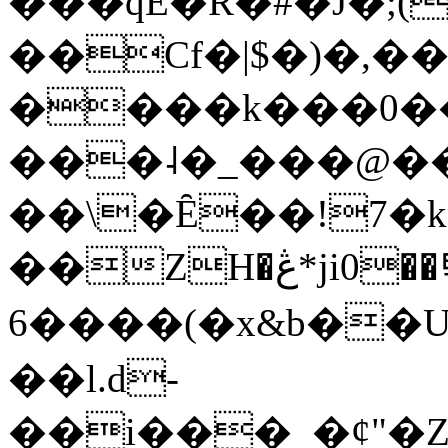
���qE�Ŕ�#�J�;(
��Cf�|$�)�,�
����k���0�
���˨�_���@��
��\�Ȇ��!7�k
��ZH�ڠ*ji0��탃
6����(�x&b��
��l.d-
��i���_�ȼ"�Z�����׋����\�\�w3�|W'�L8y<#�Y�HX�*b��.̏