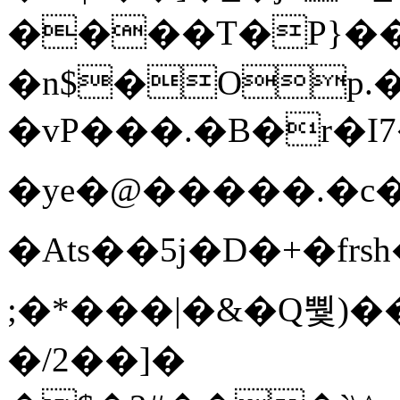
����T�Ρ}�
�n$�Op.
�vP���.�B�r�I7�gp~H
�ye�@��� ��.�c
�Ats��5j�D�+�fr
;�*���|�&�Q뿿)�
�/2��]�