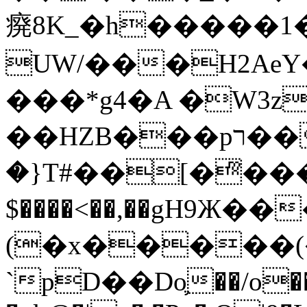
㾱8K_�h�����1
UW/���H2AeY�
���*g4�A �W3z
��HZB���pר��b�wO�N��{@H�m�F{���ۣ��?
�}T#��[�ͫ���
$����<��,��gH9Ж
(�x�����
`pD��Do֛��/o��