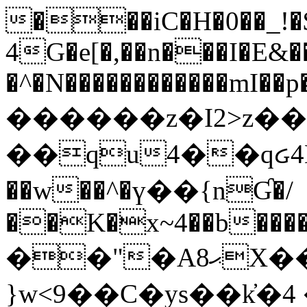
���iC�H�0��_!
4G�e[�,��n���I�E&��
�^�N������������mI��p�
������z�I2>z��
��qu4��qᏽ4H&A
��w��^�ү��{nƓ�/
��K�x~4��b�����
��"�Aޙ8X��M��K�D
}w<9��C�ys��k҆�޼� :���4�� 4�E0���oӮ�