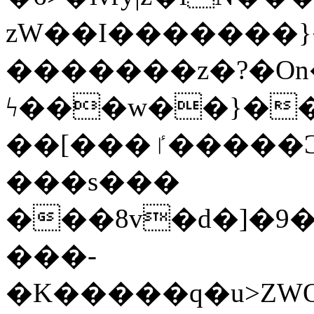
zW��I�������}�
�������z�?�O
ϟ���w��}��
��[���ٵ�����Ͻ���������x�ս��Apq�����޻�V����O�cp����ٝy{����:�k�ןNݯOOCyx6���&���?
���s���
���8v�d�]�9��6
���-
�K�����q�u>ZWOO�w��߼��W�a���p��