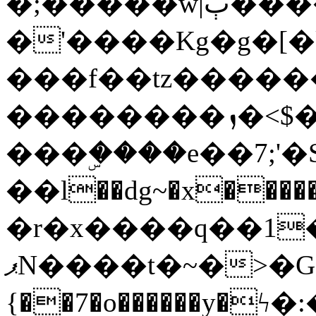
�;�����w|ٻ����<-
�'����Kg�g�[�k
���f��tz�����
��������ܙ�<$��������s���
���ۣ����e��7;'�Sc����ߋv
��l��dg~�x������G��6�{`�g���ݝ
�r�x����q��1
ޕN����t�~�>�G�{�Wރ�sl̞�@x_:�ˏ��՛��zU;wk�F�m�q}
{��7�o������y�