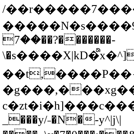
/��r�����7��
�����N�s����9�j
��7��?�������-
\�s����X|kD�᩺x
��t,����P��{
�g���,���xg�
c�zt�i�h]���c���
_���y/˗�N�-y^|j\|