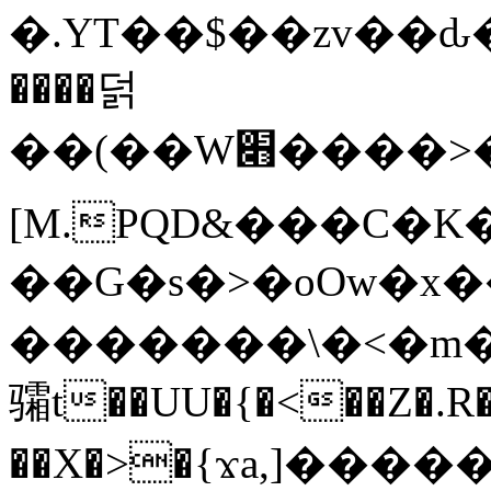
�.YT��$��zv��ԃ
����덝
��(��W׋����>��O>�d�%Y�@�@ڻ<�z{rc&׻��z�����AeK�^�����������˩t��=x~
[M.PQD&���C�K
��G�s�>�oOw�x�
�������\�<�m�PU�5�Ǉ*X�
骦t��UU�{�<��Z�.R�
��X�>�{ϫa,]�����