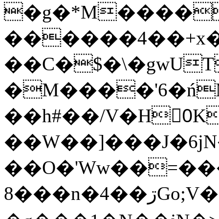
�g�*M����
������4��+x�
��C�$�\�gwUT
�M����'6�ń
��h#��/V�H0ٍK�7'�1�L�A�2
��W��]���J�6jN
��O�'Ww��=���
�8��n�4��ڗGo;V���y��4����n�7�v���Lu�/