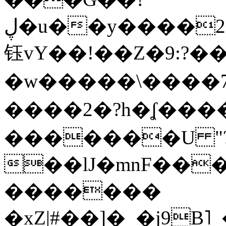
ڸ�u��y����2o�Gc���t!W���k+(���
钰vY��!��Z�9:?� �
�w�����\����7�
����2�?h�ʆ 
�������U "?
��lJ�mnF��
�������
�xZ|#��]�_�j9B