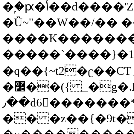
�ۭ�ԗ�ݳ��d����'Z����>!pQ}
�Ǖ~"��W��/�� ��
����K�������
�����`����}�1
�q��{~t2�ʗ��CT؍���������{�~}ur����u�}o����(�:�j���=����{�۝Vo�An��J^��������M\M�'{{l�i
�߼��({ _�g�.Nfӻg����f7z91o^��̤^�>��2�`�:|#dk�{>�>>&�tsw�Nwo�?
٫��d6򆧇�������*��[|^]oo���NW~zz>�X&�u�=K?
�� �z��{�9t�