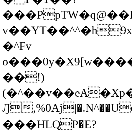
���PpTW�q@��
v��YT��^^�h9x
�^Fv
o���0y�X9[w��
��!)
(�^��v��eA�Xp�>0�+*���h����s�ײT)D$%�AQ�To�*�>W�^�=�.
Ԓ,%0Aj|�.N^��Uc
���HLQP�E?