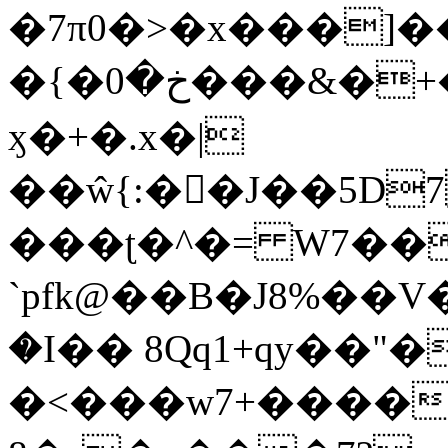
�7π0�>�x���]
�{�خ�0���&�+�zwYFEÙ4�~�_�̾�
ӽ�+�.x�|
��ŵ{:��J��5D7��
���ʈ�^�= W7��
`pfk@��B�J8%��V����\ߤ��/o��d��6b�@��J�tqw3�}>Y]������<�b��̌��{B���~v_v��fT`��88��
�I�� 8Qq1+qy��"�
�<���w󠒪7+�����X�n�F�a��M