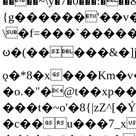
����~\y�7�0���:���&�_DN#�
{g������'��v�
\�f=���`�����
ꧽ�(�����&�]j
ǫ�*8�x���Km�v
�o.�"�@t��xp�
���t�~o'�8{|zZ^[�
�c��u���7_xg{���Q�n4���