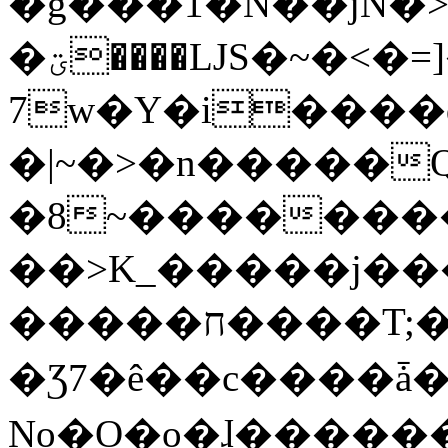
�g���1�N��jN�
�ؾ����ǇS�~�<�=]����^vz��{{��t�%
7w�Y�i����
�|~�>�n�����
�8~��������
��>K_�����j��
�����ח����T;�uU�w��oovW�N�\�v�̓��N��6xz��z^��s�;
�Ʒ7�ê��c����ǡ�Oo
No�O�o�ɺ����