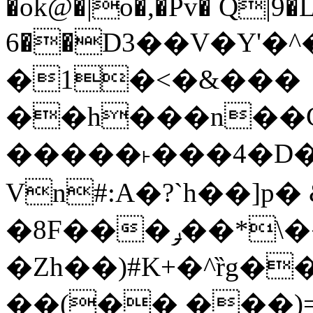
�ok@�|o�,�Pv� Q|9
6��D3��V�Y'�
�1�<�&���
��h���n��Cd
�����˫���4�D�
Vn#:A�?`h��]p�
�8F���ݛ��*\��U��S
�Zh��)#K+�^ȑg�
��(�� ���)=�