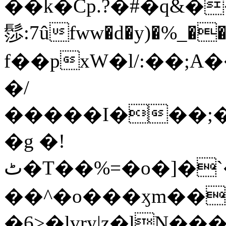
��k�Cp.?�#�q&�
髿:7ûfww�d�y)�%_�����>
f��pxW�l/:��;A
�/
�����I���;�
�g �!
ٹ�T��%=�o�]�`�8mxݽ������˳���0�n̾X'��3ǘ9����������I�&��G�������z>��]�%��/
��^�o���ӽm��ܑ�wOooOn���������
�6>�lvry|z�lN���