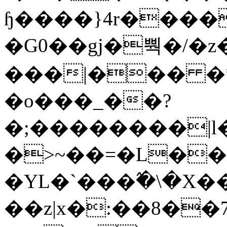
ɧ����}4r����
�G0��gj�뿩�/�z
���|��� �
�o���_��?
�;��������|
�>~��=�L��
�YL�`���߬�\�X�
��z|x�:��8�