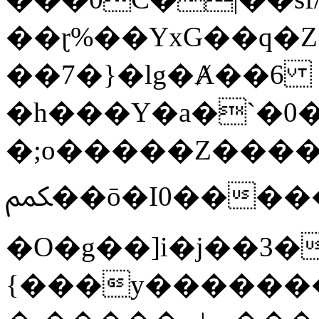
��ɽ%��YxG��q�
��7�}�lg�Ⱥ��6
�h���Y�a�`�0�
�;o�����Z������
ﶻ��ō�I0�����o�b�{L������3����2�O.z���/
�O�g��]i�j��3�u�̨S;�ܳ
{���y������