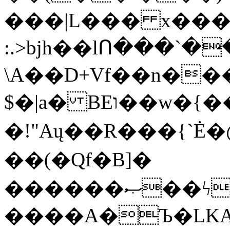
���|L��� x���b
:.>bjh��lՈ���`
\A��D+Vf��n��
$�|a� BEו��w�{���;���q�X��d%�������W� hU�(�1�Ū}9�S�F<��i�L3�;�
�!"Aų��R���{`
��(�Qf�B]�
������ޞ��ϟak��r��_39$�8�p���7�2�yIZ�R��x��/
����A�Ъ�LKA