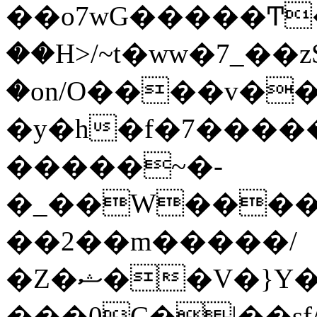
��o7wG�����Ͳ
��H>/~t�ww�7_��z
�on/O����v�
�y�h�f�7����
�����~�-
�_��W����;
��2��m�����/
�Z�ޝ��V�}Y�I�ծ�O�����S��]z��w��7�޷�����h���u��7w.ϻ���8X��ͮ�����W�dm�Jߜ��q/>?
���0C�|��sf