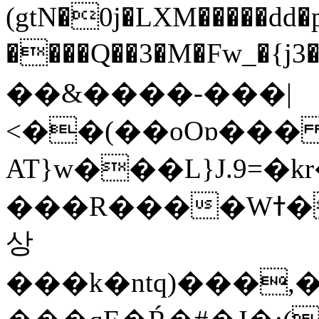
(gtN�0j�LXM�����dd
����Q��3�M�Fw_�{j3��]=����
��&����-���|
<��(��oOɒ���
AT}w���L}J.9=�
���R����Wߙ���o�O���ӯ��������?
상
���k�ntq)���,