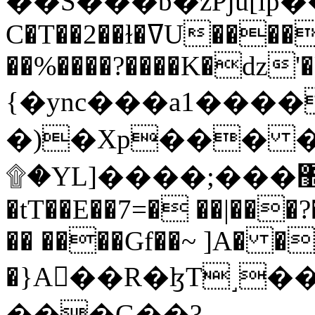
C�T��2��ɫ�ߜU����2�L�����m" �
��%����?����K�ǳ'�
{�ync���a1����
�)�Xp��� �
۩�YL]����;���׿�޽������+��k��o���O�Zt�6�[a��v_r;�b�f���==
�tT��E��7=� ��|���?
�� ����Gf��~ ]A� �
�}A��R�ɮT˼�
���G��?