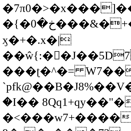
�7π0�>�x���]
�{�خ�0���&�+�zwYFEÙ4�~�_�̾�
ӽ�+�.x�|
��ŵ{:��J��5D7��
���ʈ�^�= W7��
`pfk@��B�J8%��V����\ߤ��/o��d��6b�@��J�tqw3�}>Y]������<�b��̌��{B���~v_v��fT`��88��
�I�� 8Qq1+qy��"�
�<���w󠒪7+�����X�n�F�a��M