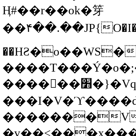
Ӊ#��r��ok�笌
��۴��.��JP{O�I
��ΗƧ�o��WS�
����T���Ý�o�;����������
������׻�}�Vq���j¯���P�.QwO�ｓ
���I�V�ϓ����d
�������V
�v��<���x���ۻ��a���R_�n���