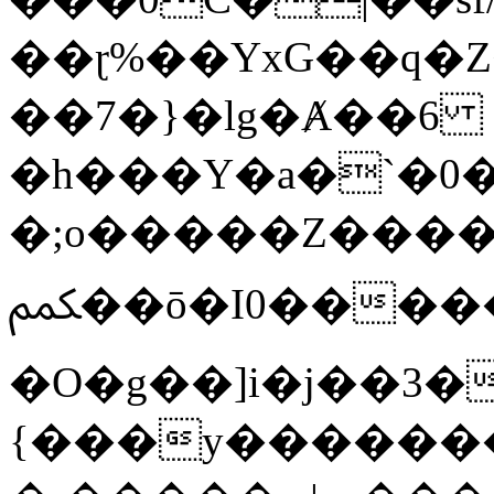
��ɽ%��YxG��q�
��7�}�lg�Ⱥ��6
�h���Y�a�`�0�
�;o�����Z������
ﶻ��ō�I0�����o�b�{L������3����2�O.z���/
�O�g��]i�j��3�u�̨S;�ܳ
{���y������