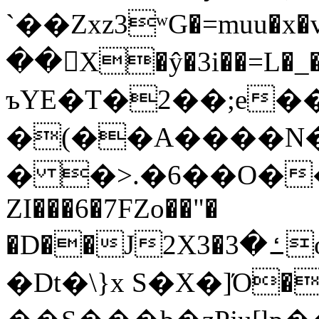
`��Zxz3ʷG�=muu�
��񛆻X�ŷ�3i��=L�
ъYE�T�2��;e�
�(��A����
� �>.�6��O��
ZI���6�7FZo��"�
�D��J2X3�ߑ�3o�|aak�q�@����]�K���w���r;�
�Dt�\}x S�X�]Ό�