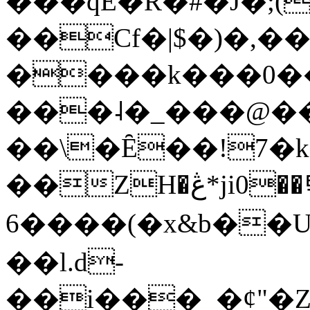
���qE�Ŕ�#�J�;(
��Cf�|$�)�,�
����k���0�
���˨�_���@��
��\�Ȇ��!7�k
��ZH�ڠ*ji0��탃
6����(�x&b��
��l.d-
��i���_�ȼ"�Z�����׋����\�\�w3�|W'�L8y<#�Y�HX�*b��.̏