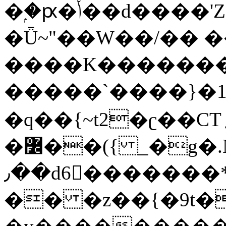
�ۭ�ԗ�ݳ��d����'Z����>!pQ}
�Ǖ~"��W��/�� ��
����K�������
�����`����}�1
�q��{~t2�ʗ��CT؍���������{�~}ur����u�}o����(�:�j���=����{�۝Vo�An��J^��������M\M�'{{l�i
�߼��({ _�g�.Nfӻg����f7z91o^��̤^�>��2�`�:|#dk�{>�>>&�tsw�Nwo�?
٫��d6򆧇�������*��[|^]oo���NW~zz>�X&�u�=K?
�� �z��{�9t�