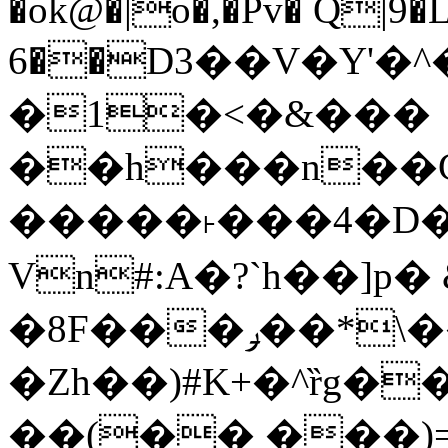
�ok@�|o�,�Pv� Q|9
6��D3��V�Y'�
�1�<�&���
��h���n��Cd
�����˫���4�D�
Vn#:A�?`h��]p�
�8F���ݛ��*\��U��S
�Zh��)#K+�^ȑg�
��(�� ���)=�