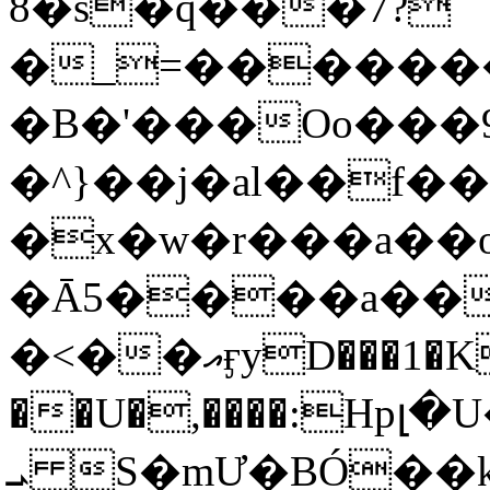
8�s�q���7?
�_=�����
�B�'���Oo���9
�^}��j�al��f
�x�w�r���a�
�Ā5����a��
�<��އӻyD���1�KS�w���!
��U�,����:Hpլ�U�K��_y4߼��O���
ܝ S�mƯ�BÓ�