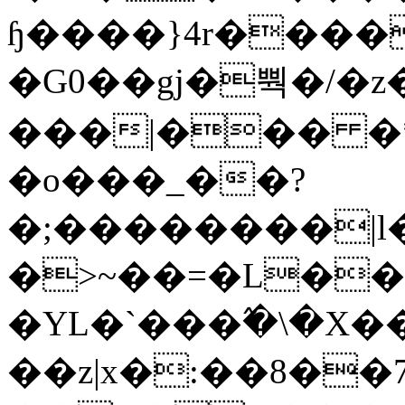
ɧ����}4r����
�G0��gj�뿩�/�z
���|��� �
�o���_��?
�;��������|
�>~��=�L��
�YL�`���߬�\�X�
��z|x�:��8�