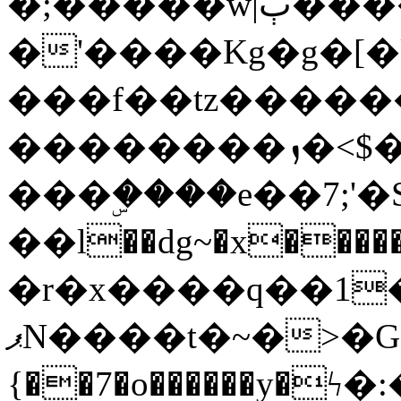
�;�����w|ٻ����<-
�'����Kg�g�[�k
���f��tz�����
��������ܙ�<$��������s���
���ۣ����e��7;'�Sc����ߋv
��l��dg~�x������G��6�{`�g���ݝ
�r�x����q��1
ޕN����t�~�>�G�{�Wރ�sl̞�@x_:�ˏ��՛��zU;wk�F�m�q}
{��7�o������y�