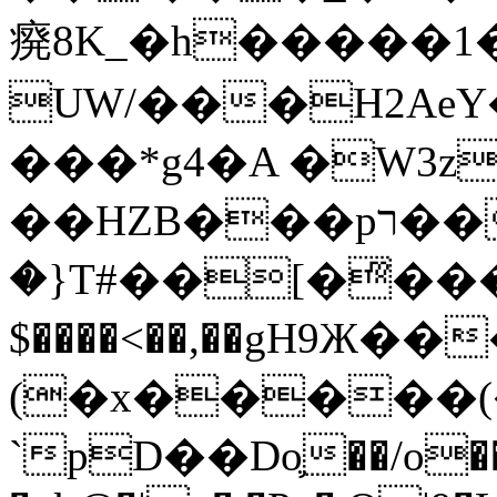
㾱8K_�h�����1
UW/���H2AeY�
���*g4�A �W3z
��HZB���pר��b�wO�N��{@H�m�F{���ۣ��?
�}T#��[�ͫ���
$����<��,��gH9Ж
(�x�����
`pD��Do֛��/o��