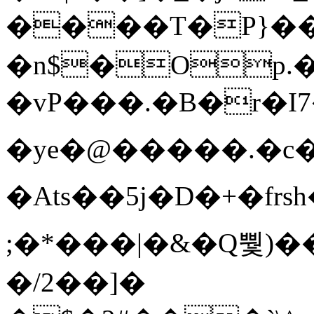
����T�Ρ}�
�n$�Op.
�vP���.�B�r�I7�gp~H
�ye�@��� ��.�c
�Ats��5j�D�+�fr
;�*���|�&�Q뿿)�
�/2��]�