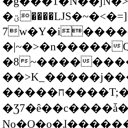
�g���1�N��jN�
�ؾ����ǇS�~�<�=]����^vz��{{��t�%
7w�Y�i����
�|~�>�n�����
�8~��������
��>K_�����j��
�����ח����T;�uU�w��oovW�N�\�v�̓��N��6xz��z^��s�;
�Ʒ7�ê��c����ǡ�Oo
No�O�o�ɺ����