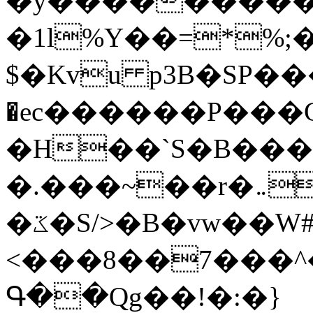
�y�����������
�1l%Y��=*%
$�Kvu p3B�SP�
�ec������P���G
�H��`S�B��
�.���~��r�޼�}�܅�mؕWu���K}
�ػ�S/>�B�vw��W#�I��*]\W��)Ħ�1��fC}
<���8��7���
Գ��Qg��!�:�}