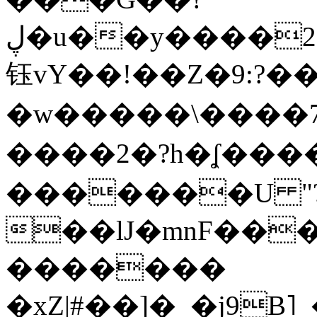
ڸ�u��y����2o�Gc���t!W���k+(���
钰vY��!��Z�9:?� �
�w�����\����7�
����2�?h�ʆ 
�������U "?
��lJ�mnF��
�������
�xZ|#��]�_�j9B