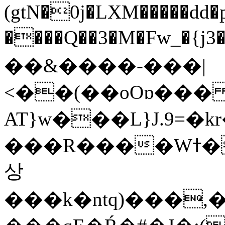
(gtN�0j�LXM�����dd
����Q��3�M�Fw_�{j3��]=����
��&����-���|
<��(��oOɒ���
AT}w���L}J.9=�
���R����Wߙ���o�O���ӯ��������?
상
���k�ntq)���,