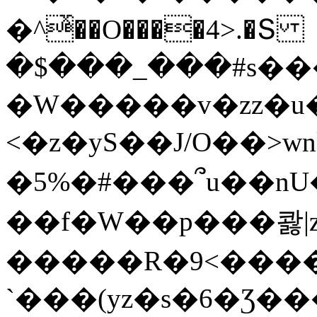
�^ͯ��O����4>.�Տ
�$���_���#s��
�W�����v�zz�u�
<�z�yS��J/O��>wn
�5%�#���՞u��nU
��f�W��p���콿|z
�����R�9<����
`���(yz�s�6�Ʒ�