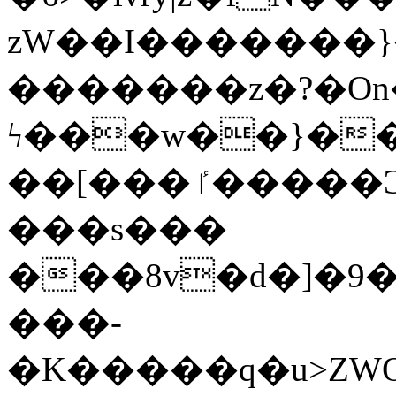
zW��I�������}�
�������z�?�O
ϟ���w��}��
��[���ٵ�����Ͻ���������x�ս��Apq�����޻�V����O�cp����ٝy{����:�k�ןNݯOOCyx6���&���?
���s���
���8v�d�]�9��6
���-
�K�����q�u>ZWOO�w��߼��W�a���p��