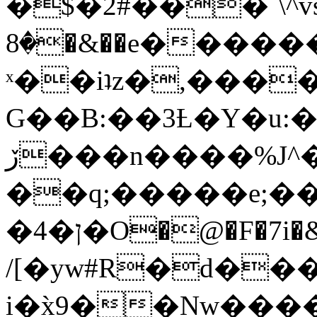
�$�2#���`\^vs
�8�&��e�������:�\���{��9�����g��f�r?
ˣ��iʇz�,���
G��B:��3Ƚ�Y�u:�
ڒ���n����%J^�}
��q;�����e;��
/[�yw#R�d���
i�x̀9��Nw����