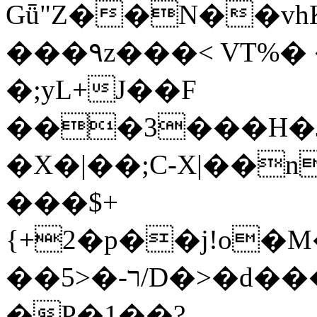
Gǖ"Z��N��v
���٩z���< VT%� �}z�XEu�<ं�Q!
�;yL+J��F
���3���H�J:~�
�X�|��;Ϲ-X|��n
���$+
{+2�p��j!o�
��ר-�<5/D�>�d�����1!u8JP�@TE�
�P�1��?