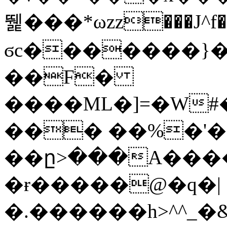
뛡���*ωzz���J^f�o
ϭc�������}��
�
�F�
����ML�]=�W#
��� ��%�'�
��ը>���A����
�ɍ�����@�q�|
�.������h>^^_�