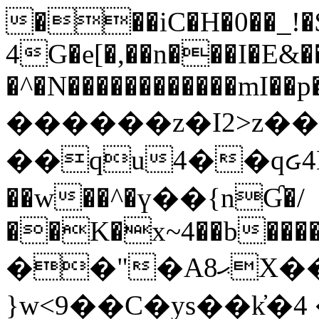
���iC�H�0��_!
4G�e[�,��n���I�E&��
�^�N������������mI��p�
������z�I2>z��
��qu4��qᏽ4H&A
��w��^�ү��{nƓ�/
��K�x~4��b�����
��"�Aޙ8X��M��K�D
}w<9��C�ys��k҆�޼� :���4�� 4�E0���oӮ�