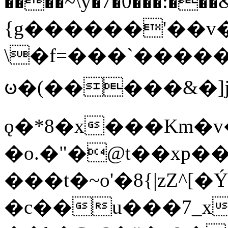
����~\y�7�0���:���&�_DN#�
{g������'��v�
\�f=���`�����
ꧽ�(�����&�]j
ǫ�*8�x���Km�v
�o.�"�@t��xp�
���t�~o'�8{|zZ^[�
�c��u���7_xg{���Q�n4���