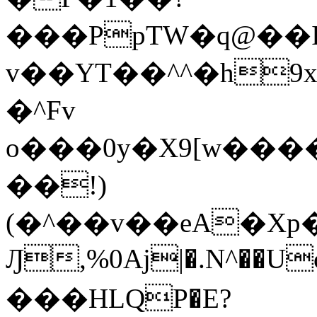
���PpTW�q@��
v��YT��^^�h9x
�^Fv
o���0y�X9[w��
��!)
(�^��v��eA�Xp�>0�+*���h����s�ײT)D$%�AQ�To�*�>W�^�=�.
Ԓ,%0Aj|�.N^��Uc
���HLQP�E?