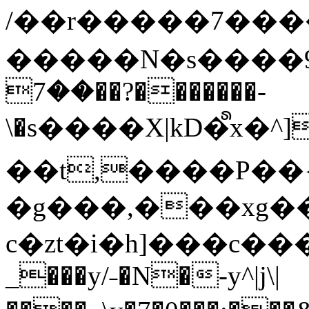
/��r�����7��
�����N�s����9�j
��7��?�������-
\�s����X|kD�᩺x
��t,����P��{
�g���,���xg�
c�zt�i�h]���c���
_���y/˗�N�-y^|j\|