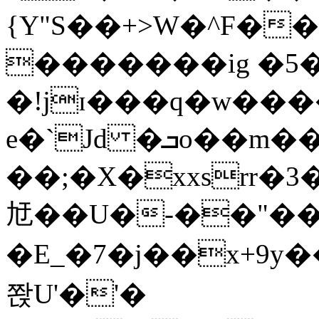
{Y"S��+>W�^F�
�������ig �5
�!jɪ���q�w��
e�`Jd �ܒo��m��1��d|
��;�X�xxsrr�
㝼��U�-��"��zȿ
�E_�7�j��x+9y�
쫝U'�'�