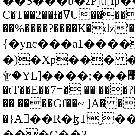
C�T��2��ɫ�ߜU����2�L�����m" �
��%����?����K�ǳ'�
{�ync���a1����
�)�Xp��� �
۩�YL]����;���׿�޽������+��k��o���O�Zt�6�[a��v_r;�b�f���==
�tT��E��7=� ��|���?
�� ����Gf��~ ]A� �
�}A��R�ɮT˼�
���G��?