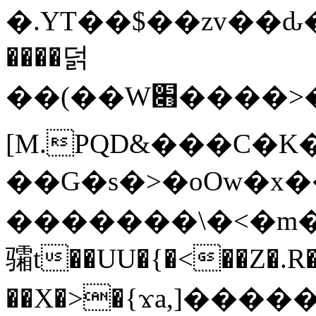
�.YT��$��zv��ԃ
����덝
��(��W׋����>��O>�d�%Y�@�@ڻ<�z{rc&׻��z�����AeK�^�����������˩t��=x~
[M.PQD&���C�K
��G�s�>�oOw�x�
�������\�<�m�PU�5�Ǉ*X�
骦t��UU�{�<��Z�.R�
��X�>�{ϫa,]�����