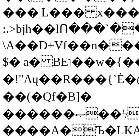
���|L��� x���b
:.>bjh��lՈ���`
\A��D+Vf��n��
$�|a� BEו��w�{���;���q�X��d%�������W� hU�(�1�Ū}9�S�F<��i�L3�;�
�!"Aų��R���{`
��(�Qf�B]�
������ޞ��ϟak��r��_39$�8�p���7�2�yIZ�R��x��/
����A�Ъ�LKA