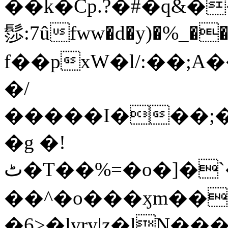
��k�Cp.?�#�q&�
髿:7ûfww�d�y)�%_�����>
f��pxW�l/:��;A
�/
�����I���;�
�g �!
ٹ�T��%=�o�]�`�8mxݽ������˳���0�n̾X'��3ǘ9����������I�&��G�������z>��]�%��/
��^�o���ӽm��ܑ�wOooOn���������
�6>�lvry|z�lN���