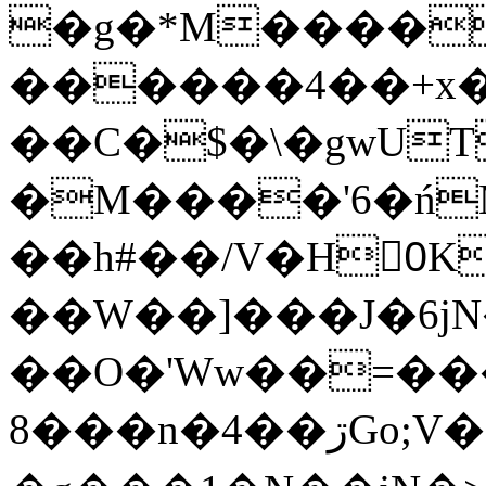
�g�*M����
������4��+x�
��C�$�\�gwUT
�M����'6�ń
��h#��/V�H0ٍK�7'�1�L�A�2
��W��]���J�6jN
��O�'Ww��=���
�8��n�4��ڗGo;V���y��4����n�7�v���Lu�/