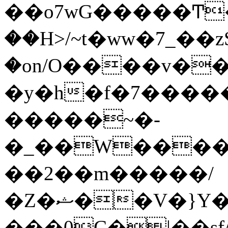
��o7wG�����Ͳ
��H>/~t�ww�7_��z
�on/O����v�
�y�h�f�7����
�����~�-
�_��W����;
��2��m�����/
�Z�ޝ��V�}Y�I�ծ�O�����S��]z��w��7�޷�����h���u��7w.ϻ���8X��ͮ�����W�dm�Jߜ��q/>?
���0C�|��sf