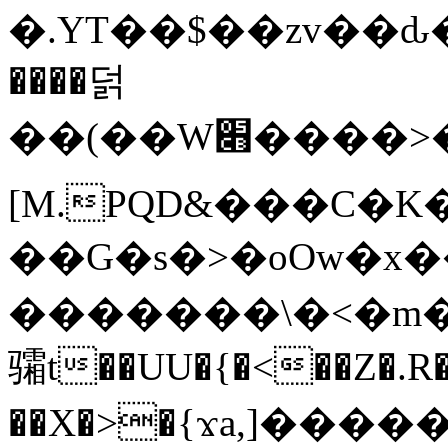
�.YT��$��zv��ԃ
����덝
��(��W׋����>��O>�d�%Y�@�@ڻ<�z{rc&׻��z�����AeK�^�����������˩t��=x~
[M.PQD&���C�K
��G�s�>�oOw�x�
�������\�<�m�PU�5�Ǉ*X�
骦t��UU�{�<��Z�.R�
��X�>�{ϫa,]�����