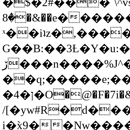
�$�2#���`\^vs
�8�&��e�������:�\���{��9�����g��f�r?
ˣ��iʇz�,���
G��B:��3Ƚ�Y�u:�
ڒ���n����%J^�}
��q;�����e;��
/[�yw#R�d���
i�x̀9��Nw����