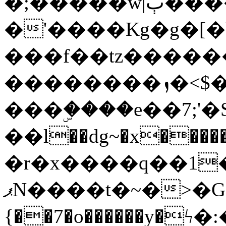
�;�����w|ٻ����<-
�'����Kg�g�[�k
���f��tz�����
��������ܙ�<$��������s���
���ۣ����e��7;'�Sc����ߋv
��l��dg~�x������G��6�{`�g���ݝ
�r�x����q��1
ޕN����t�~�>�G�{�Wރ�sl̞�@x_:�ˏ��՛��zU;wk�F�m�q}
{��7�o������y�