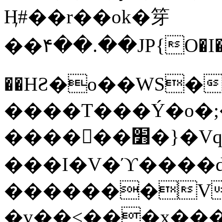
Ӊ#��r��ok�笌
��۴��.��JP{O�I
��ΗƧ�o��WS�
����T���Ý�o�;����������
������׻�}�Vq���j¯���P�.QwO�ｓ
���I�V�ϓ����d
�������V
�v��<���x���ۻ��a���R_�n���