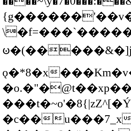
����~\y�7�0���:���&�_DN#�
{g������'��v�
\�f=���`�����
ꧽ�(�����&�]j
ǫ�*8�x���Km�v
�o.�"�@t��xp�
���t�~o'�8{|zZ^[�
�c��u���7_xg{���Q�n4���