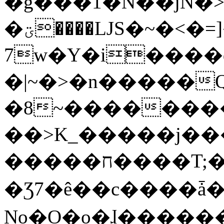
�g���1�N��jN�
�ؾ����ǇS�~�<�=]����^vz��{{��t�%
7w�Y�i����
�|~�>�n�����
�8~��������
��>K_�����j��
�����ח����T;�uU�w��oovW�N�\�v�̓��N��6xz��z^��s�;
�Ʒ7�ê��c����ǡ�Oo
No�O�o�ɺ����