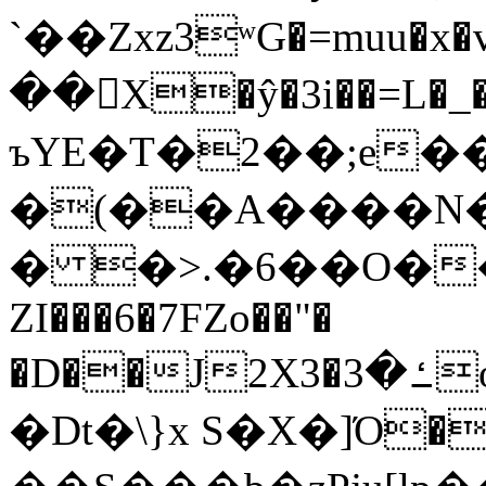
`��Zxz3ʷG�=muu�
��񛆻X�ŷ�3i��=L�
ъYE�T�2��;e�
�(��A����
� �>.�6��O��
ZI���6�7FZo��"�
�D��J2X3�ߑ�3o�|aak�q�@����]�K���w���r;�
�Dt�\}x S�X�]Ό�