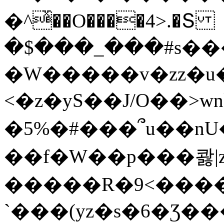
�^ͯ��O����4>.�Տ
�$���_���#s��
�W�����v�zz�u�
<�z�yS��J/O��>wn
�5%�#���՞u��nU
��f�W��p���콿|z
�����R�9<����
`���(yz�s�6�Ʒ�