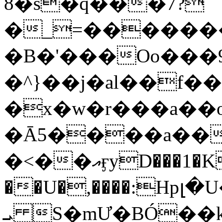
8�s�q���7?
�_=�����
�B�'���Oo���9
�^}��j�al��f
�x�w�r���a�
�Ā5����a��
�<��އӻyD���1�KS�w���!
��U�,����:Hpլ�U�K��_y4߼��O���
ܝ S�mƯ�BÓ�