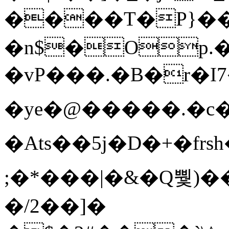
����T�Ρ}�
�n$�Op.
�vP���.�B�r�I7�gp~H
�ye�@��� ��.�c
�Ats��5j�D�+�fr
;�*���|�&�Q뿿)�
�/2��]�