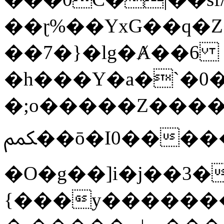
��ɽ%��YxG��q�
��7�}�lg�Ⱥ��6
�h���Y�a�`�0�
�;o�����Z������
ﶻ��ō�I0�����o�b�{L������3����2�O.z���/
�O�g��]i�j��3�u�̨S;�ܳ
{���y������