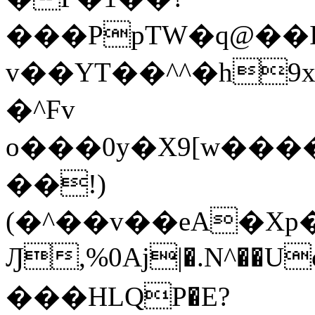
���PpTW�q@��
v��YT��^^�h9x
�^Fv
o���0y�X9[w��
��!)
(�^��v��eA�Xp�>0�+*���h����s�ײT)D$%�AQ�To�*�>W�^�=�.
Ԓ,%0Aj|�.N^��Uc
���HLQP�E?