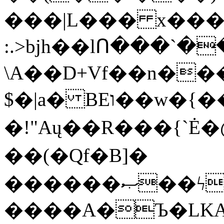
���|L��� x���b
:.>bjh��lՈ���`
\A��D+Vf��n��
$�|a� BEו��w�{���;���q�X��d%�������W� hU�(�1�Ū}9�S�F<��i�L3�;�
�!"Aų��R���{`
��(�Qf�B]�
������ޞ��ϟak��r��_39$�8�p���7�2�yIZ�R��x��/
����A�Ъ�LKA