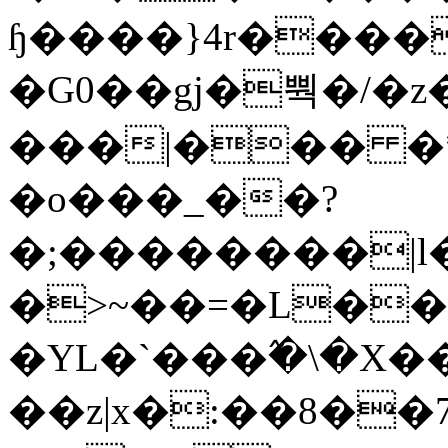
ɧ����}4r����
�G0��gj�뿩�/�z
���|��� �
�o���_��?
�;��������|
�>~��=�L��
�YL�`���߬�\�X�
��z|x�:��8�