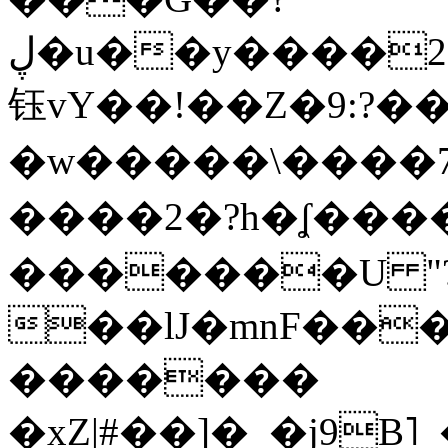
ڸ�u��y����2o�Gc���t!W���k+(���
钰vY��!��Z�9:?� �
�w�����\����7�
����2�?h�ʆ 
�������U "?
��lJ�mnF��
�������
�xZ|#��]�_�j9B