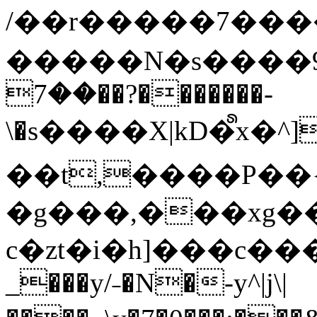
/��r�����7��
�����N�s����9�j
��7��?�������-
\�s����X|kD�᩺x
��t,����P��{
�g���,���xg�
c�zt�i�h]���c���
_���y/˗�N�-y^|j\|