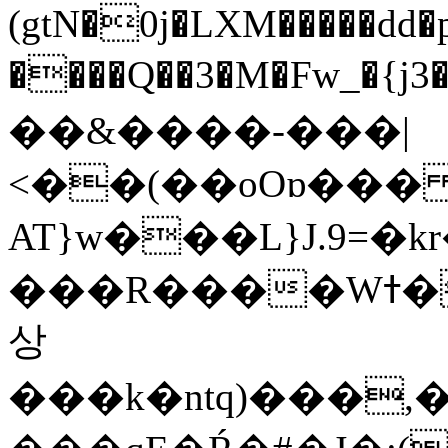
(gtN�0j�LXM�����dd
����Q��3�M�Fw_�{j3��]=����
��&����-���|
<��(��oOɒ���
AT}w���L}J.9=�
���R����Wߙ���o�O���ӯ��������?
상
���k�ntq)���,