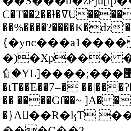
C�T��2��ɫ�ߜU����2�L�����m" �
��%����?����K�ǳ'�
{�ync���a1����
�)�Xp��� �
۩�YL]����;���׿�޽������+��k��o���O�Zt�6�[a��v_r;�b�f���==
�tT��E��7=� ��|���?
�� ����Gf��~ ]A� �
�}A��R�ɮT˼�
���G��?