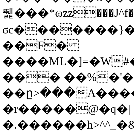
뛡���*ωzz���J^f�o
ϭc�������}��
�
�F�
����ML�]=�W#
��� ��%�'�
��ը>���A����
�ɍ�����@�q�|
�.������h>^^_�