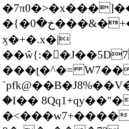
�7π0�>�x���]
�{�خ�0���&�+�zwYFEÙ4�~�_�̾�
ӽ�+�.x�|
��ŵ{:��J��5D7��
���ʈ�^�= W7��
`pfk@��B�J8%��V����\ߤ��/o��d��6b�@��J�tqw3�}>Y]������<�b��̌��{B���~v_v��fT`��88��
�I�� 8Qq1+qy��"�
�<���w󠒪7+�����X�n�F�a��M