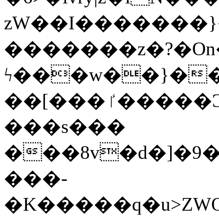
zW��I�������}�
�������z�?�O
ϟ���w��}��
��[���ٵ�����Ͻ���������x�ս��Apq�����޻�V����O�cp����ٝy{����:�k�ןNݯOOCyx6���&���?
���s���
���8v�d�]�9��6
���-
�K�����q�u>ZWOO�w��߼��W�a���p��