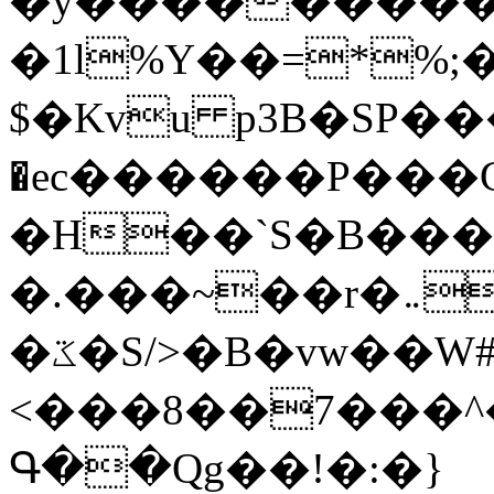
�y�����������
�1l%Y��=*%
$�Kvu p3B�SP�
�ec������P���G
�H��`S�B��
�.���~��r�޼�}�܅�mؕWu���K}
�ػ�S/>�B�vw��W#�I��*]\W��)Ħ�1��fC}
<���8��7���
Գ��Qg��!�:�}