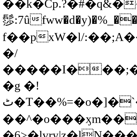
��k�Cp.?�#�q&�
髿:7ûfww�d�y)�%_�����>
f��pxW�l/:��;A
�/
�����I���;�
�g �!
ٹ�T��%=�o�]�`�8mxݽ������˳���0�n̾X'��3ǘ9����������I�&��G�������z>��]�%��/
��^�o���ӽm��ܑ�wOooOn���������
�6>�lvry|z�lN���