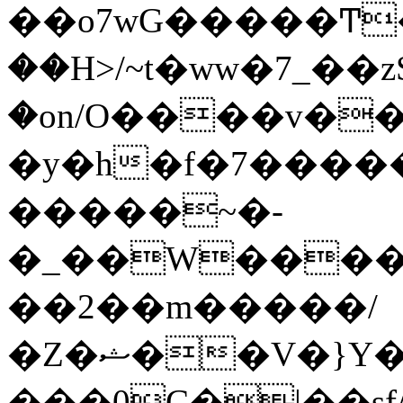
��o7wG�����Ͳ
��H>/~t�ww�7_��z
�on/O����v�
�y�h�f�7����
�����~�-
�_��W����;
��2��m�����/
�Z�ޝ��V�}Y�I�ծ�O�����S��]z��w��7�޷�����h���u��7w.ϻ���8X��ͮ�����W�dm�Jߜ��q/>?
���0C�|��sf