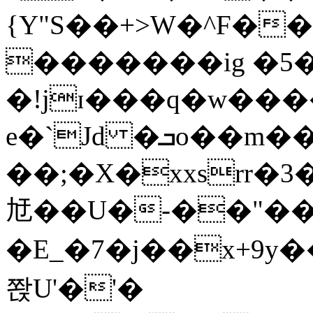
{Y"S��+>W�^F�
�������ig �5
�!jɪ���q�w��
e�`Jd �ܒo��m��1��d|
��;�X�xxsrr�
㝼��U�-��"��zȿ
�E_�7�j��x+9y�
쫝U'�'�