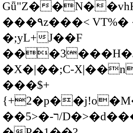
Gǖ"Z��N��v
���٩z���< VT%� �}z�XEu�<ं�Q!
�;yL+J��F
���3���H�J:~�
�X�|��;Ϲ-X|��n
���$+
{+2�p��j!o�
��ר-�<5/D�>�d�����1!u8JP�@TE�
�P�1��?