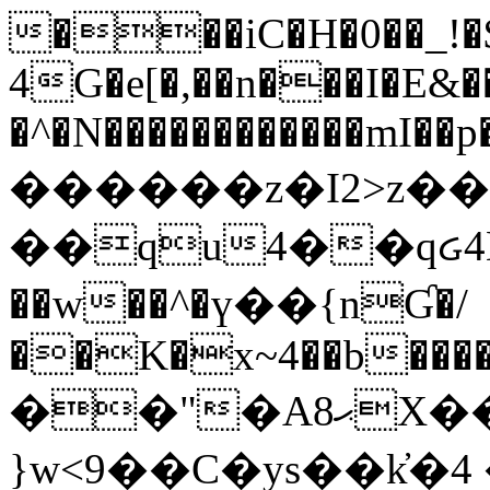
���iC�H�0��_!
4G�e[�,��n���I�E&��
�^�N������������mI��p�
������z�I2>z��
��qu4��qᏽ4H&A
��w��^�ү��{nƓ�/
��K�x~4��b�����
��"�Aޙ8X��M��K�D
}w<9��C�ys��k҆�޼� :���4�� 4�E0���oӮ�