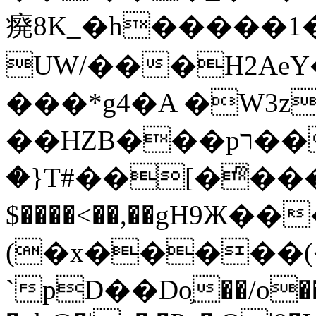
㾱8K_�h�����1
UW/���H2AeY�
���*g4�A �W3z
��HZB���pר��b�wO�N��{@H�m�F{���ۣ��?
�}T#��[�ͫ���
$����<��,��gH9Ж
(�x�����
`pD��Do֛��/o��