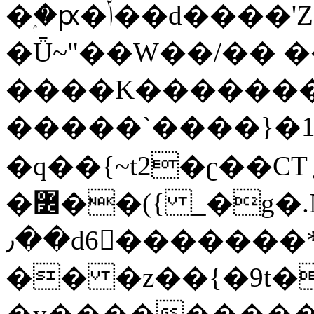
�ۭ�ԗ�ݳ��d����'Z����>!pQ}
�Ǖ~"��W��/�� ��
����K�������
�����`����}�1
�q��{~t2�ʗ��CT؍���������{�~}ur����u�}o����(�:�j���=����{�۝Vo�An��J^��������M\M�'{{l�i
�߼��({ _�g�.Nfӻg����f7z91o^��̤^�>��2�`�:|#dk�{>�>>&�tsw�Nwo�?
٫��d6򆧇�������*��[|^]oo���NW~zz>�X&�u�=K?
�� �z��{�9t�