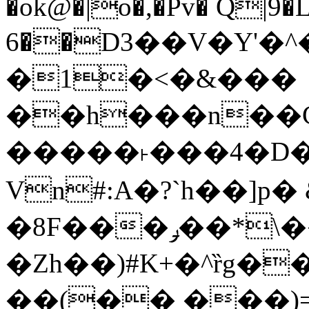
�ok@�|o�,�Pv� Q|9
6��D3��V�Y'�
�1�<�&���
��h���n��Cd
�����˫���4�D�
Vn#:A�?`h��]p�
�8F���ݛ��*\��U��S
�Zh��)#K+�^ȑg�
��(�� ���)=�