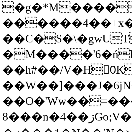
�g�*M����
������4��+x�
��C�$�\�gwUT
�M����'6�ń
��h#��/V�H0ٍK�7'�1�L�A�2
��W��]���J�6jN
��O�'Ww��=���
�8��n�4��ڗGo;V���y��4����n�7�v���Lu�/