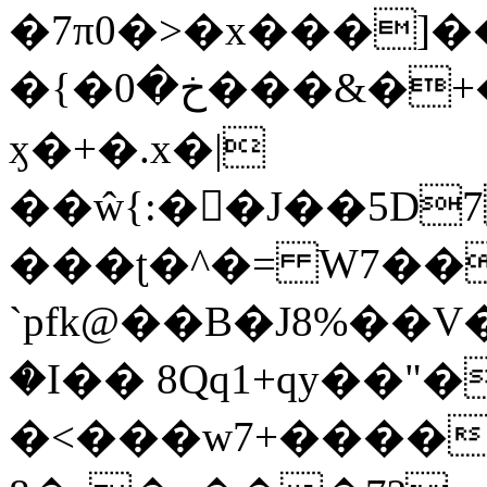
�7π0�>�x���]
�{�خ�0���&�+�zwYFEÙ4�~�_�̾�
ӽ�+�.x�|
��ŵ{:��J��5D7��
���ʈ�^�= W7��
`pfk@��B�J8%��V����\ߤ��/o��d��6b�@��J�tqw3�}>Y]������<�b��̌��{B���~v_v��fT`��88��
�I�� 8Qq1+qy��"�
�<���w󠒪7+�����X�n�F�a��M