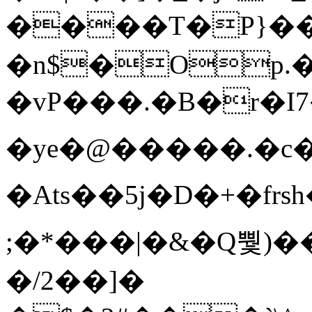
����T�Ρ}�
�n$�Op.
�vP���.�B�r�I7�gp~H
�ye�@��� ��.�c
�Ats��5j�D�+�fr
;�*���|�&�Q뿿)�
�/2��]�