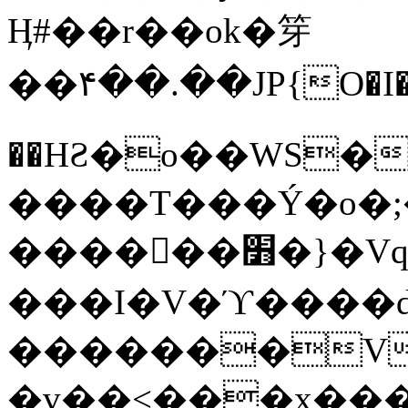
Ӊ#��r��ok�笌
��۴��.��JP{O�I
��ΗƧ�o��WS�
����T���Ý�o�;����������
������׻�}�Vq���j¯���P�.QwO�ｓ
���I�V�ϓ����d
�������V
�v��<���x���ۻ��a���R_�n���