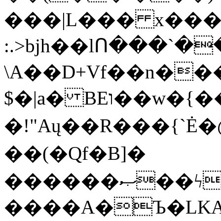
���|L��� x���b
:.>bjh��lՈ���`
\A��D+Vf��n��
$�|a� BEו��w�{���;���q�X��d%�������W� hU�(�1�Ū}9�S�F<��i�L3�;�
�!"Aų��R���{`
��(�Qf�B]�
������ޞ��ϟak��r��_39$�8�p���7�2�yIZ�R��x��/
����A�Ъ�LKA