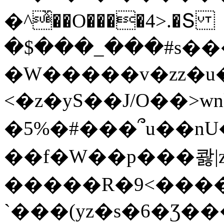
�^ͯ��O����4>.�Տ
�$���_���#s��
�W�����v�zz�u�
<�z�yS��J/O��>wn
�5%�#���՞u��nU
��f�W��p���콿|z
�����R�9<����
`���(yz�s�6�Ʒ�