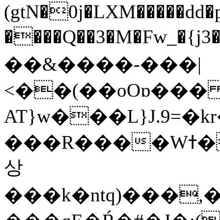
(gtN�0j�LXM�����dd
����Q��3�M�Fw_�{j3��]=����
��&����-���|
<��(��oOɒ���
AT}w���L}J.9=�
���R����Wߙ���o�O���ӯ��������?
상
���k�ntq)���,