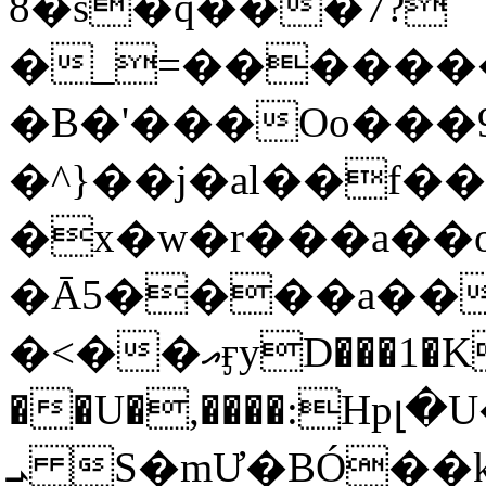
8�s�q���7?
�_=�����
�B�'���Oo���9
�^}��j�al��f
�x�w�r���a�
�Ā5����a��
�<��އӻyD���1�KS�w���!
��U�,����:Hpլ�U�K��_y4߼��O���
ܝ S�mƯ�BÓ�