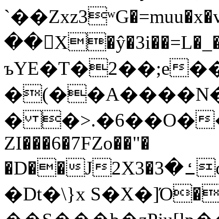
`��Zxz3ʷG�=muu�
��񛆻X�ŷ�3i��=L�
ъYE�T�2��;e�
�(��A����
� �>.�6��O��
ZI���6�7FZo��"�
�D��J2X3�ߑ�3o�|aak�q�@����]�K���w���r;�
�Dt�\}x S�X�]Ό�