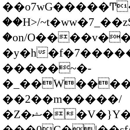
��o7wG�����Ͳ
��H>/~t�ww�7_��z
�on/O����v�
�y�h�f�7����
�����~�-
�_��W����;
��2��m�����/
�Z�ޝ��V�}Y�I�ծ�O�����S��]z��w��7�޷�����h���u��7w.ϻ���8X��ͮ�����W�dm�Jߜ��q/>?
���0C�|��sf