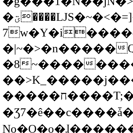
�g���1�N��jN�
�ؾ����ǇS�~�<�=]����^vz��{{��t�%
7w�Y�i����
�|~�>�n�����
�8~��������
��>K_�����j��
�����ח����T;�uU�w��oovW�N�\�v�̓��N��6xz��z^��s�;
�Ʒ7�ê��c����ǡ�Oo
No�O�o�ɺ����