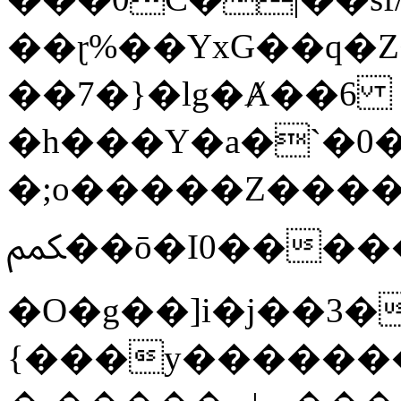
��ɽ%��YxG��q�
��7�}�lg�Ⱥ��6
�h���Y�a�`�0�
�;o�����Z������
ﶻ��ō�I0�����o�b�{L������3����2�O.z���/
�O�g��]i�j��3�u�̨S;�ܳ
{���y������