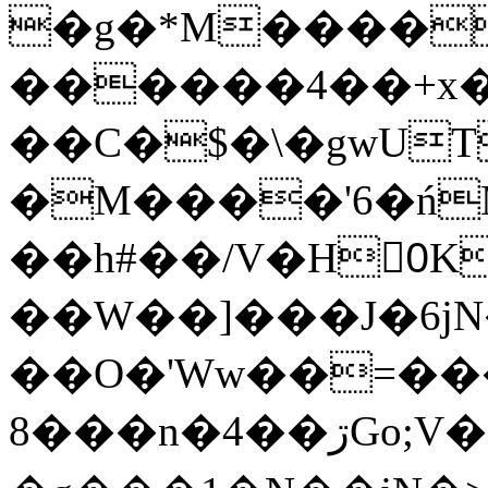
�g�*M����
������4��+x�
��C�$�\�gwUT
�M����'6�ń
��h#��/V�H0ٍK�7'�1�L�A�2
��W��]���J�6jN
��O�'Ww��=���
�8��n�4��ڗGo;V���y��4����n�7�v���Lu�/