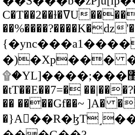
C�T��2��ɫ�ߜU����2�L�����m" �
��%����?����K�ǳ'�
{�ync���a1����
�)�Xp��� �
۩�YL]����;���׿�޽������+��k��o���O�Zt�6�[a��v_r;�b�f���==
�tT��E��7=� ��|���?
�� ����Gf��~ ]A� �
�}A��R�ɮT˼�
���G��?