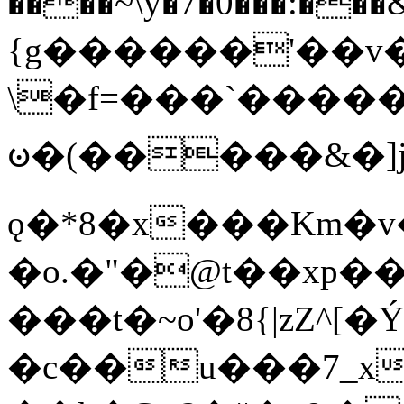
����~\y�7�0���:���&�_DN#�
{g������'��v�
\�f=���`�����
ꧽ�(�����&�]j
ǫ�*8�x���Km�v
�o.�"�@t��xp�
���t�~o'�8{|zZ^[�
�c��u���7_xg{���Q�n4���