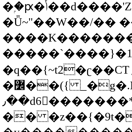
�ۭ�ԗ�ݳ��d����'Z����>!pQ}
�Ǖ~"��W��/�� ��
����K�������
�����`����}�1
�q��{~t2�ʗ��CT؍���������{�~}ur����u�}o����(�:�j���=����{�۝Vo�An��J^��������M\M�'{{l�i
�߼��({ _�g�.Nfӻg����f7z91o^��̤^�>��2�`�:|#dk�{>�>>&�tsw�Nwo�?
٫��d6򆧇�������*��[|^]oo���NW~zz>�X&�u�=K?
�� �z��{�9t�