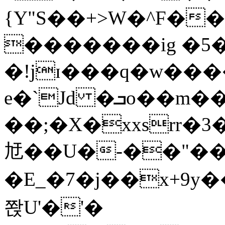
{Y"S��+>W�^F�
�������ig �5
�!jɪ���q�w��
e�`Jd �ܒo��m��1��d|
��;�X�xxsrr�
㝼��U�-��"��zȿ
�E_�7�j��x+9y�
쫝U'�'�