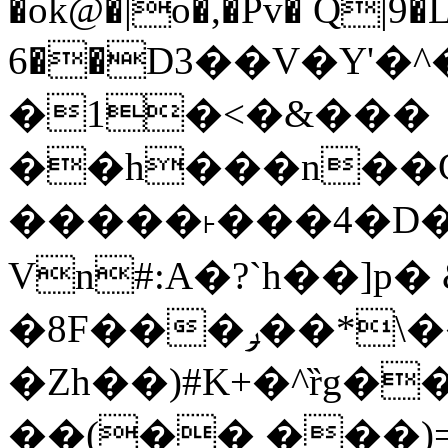
�ok@�|o�,�Pv� Q|9
6��D3��V�Y'�
�1�<�&���
��h���n��Cd
�����˫���4�D�
Vn#:A�?`h��]p�
�8F���ݛ��*\��U��S
�Zh��)#K+�^ȑg�
��(�� ���)=�