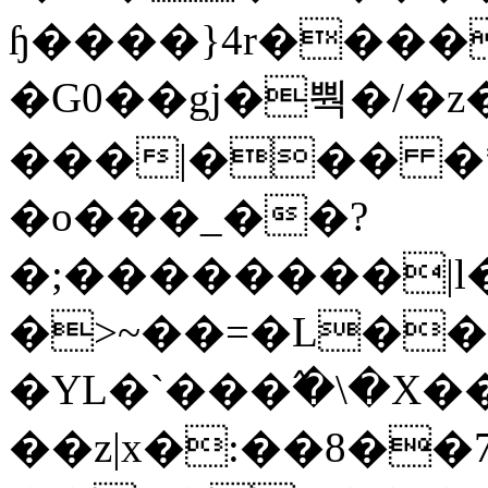
ɧ����}4r����
�G0��gj�뿩�/�z
���|��� �
�o���_��?
�;��������|
�>~��=�L��
�YL�`���߬�\�X�
��z|x�:��8�