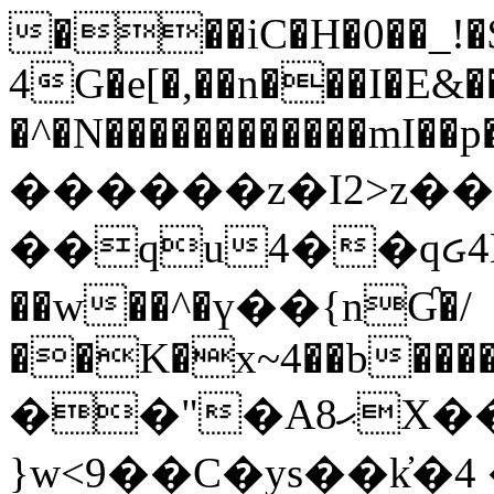
���iC�H�0��_!
4G�e[�,��n���I�E&��
�^�N������������mI��p�
������z�I2>z��
��qu4��qᏽ4H&A
��w��^�ү��{nƓ�/
��K�x~4��b�����
��"�Aޙ8X��M��K�D
}w<9��C�ys��k҆�޼� :���4�� 4�E0���oӮ�