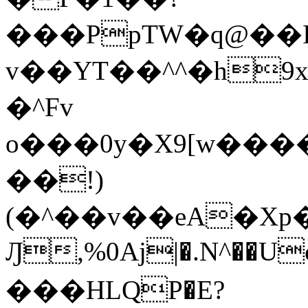
���PpTW�q@��
v��YT��^^�h9x
�^Fv
o���0y�X9[w��
��!)
(�^��v��eA�Xp�>0�+*���h����s�ײT)D$%�AQ�To�*�>W�^�=�.
Ԓ,%0Aj|�.N^��Uc
���HLQP�E?