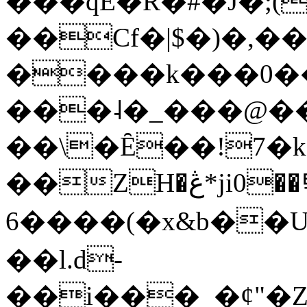
���qE�Ŕ�#�J�;(
��Cf�|$�)�,�
����k���0�
���˨�_���@��
��\�Ȇ��!7�k
��ZH�ڠ*ji0��탃
6����(�x&b��
��l.d-
��i���_�ȼ"�Z�����׋����\�\�w3�|W'�L8y<#�Y�HX�*b��.̏