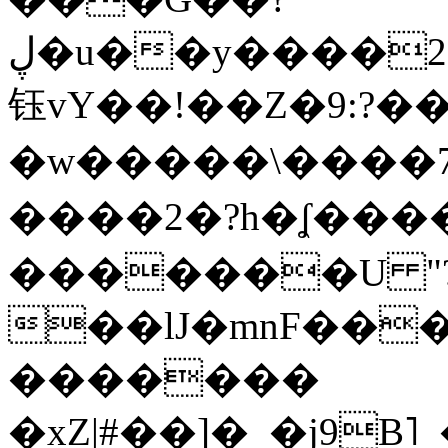
ڸ�u��y����2o�Gc���t!W���k+(���
钰vY��!��Z�9:?� �
�w�����\����7�
����2�?h�ʆ 
�������U "?
��lJ�mnF��
�������
�xZ|#��]�_�j9B