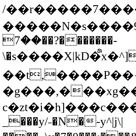
/��r�����7��
�����N�s����9�j
��7��?�������-
\�s����X|kD�᩺x
��t,����P��{
�g���,���xg�
c�zt�i�h]���c���
_���y/˗�N�-y^|j\|