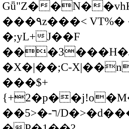
Gǖ"Z��N��v
���٩z���< VT%� �}z�XEu�<ं�Q!
�;yL+J��F
���3���H�J:~�
�X�|��;Ϲ-X|��n
���$+
{+2�p��j!o�
��ר-�<5/D�>�d�����1!u8JP�@TE�
�P�1��?