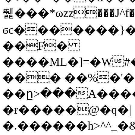
뛡���*ωzz���J^f�o
ϭc�������}��
�
�F�
����ML�]=�W#
��� ��%�'�
��ը>���A����
�ɍ�����@�q�|
�.������h>^^_�