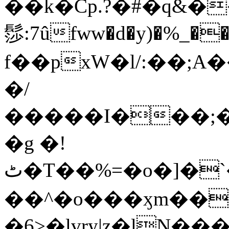
��k�Cp.?�#�q&�
髿:7ûfww�d�y)�%_�����>
f��pxW�l/:��;A
�/
�����I���;�
�g �!
ٹ�T��%=�o�]�`�8mxݽ������˳���0�n̾X'��3ǘ9����������I�&��G�������z>��]�%��/
��^�o���ӽm��ܑ�wOooOn���������
�6>�lvry|z�lN���