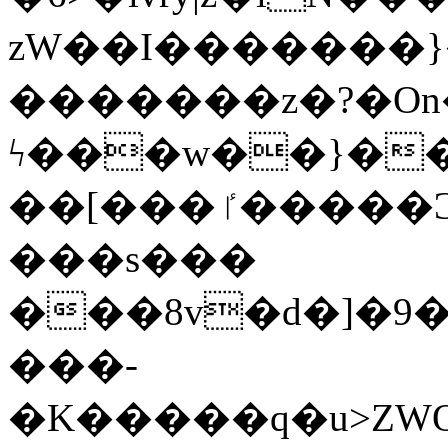
zW��I�������}�
�������z�?�O
ϟ���w��}��
��[���ٵ�����Ͻ���������x�ս��Apq�����޻�V����O�cp����ٝy{����:�k�ןNݯOOCyx6���&���?
���s���
���8v�d�]�9��6
���-
�K�����q�u>ZWOO�w��߼��W�a���p��