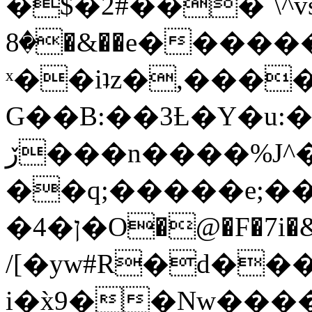
�$�2#���`\^vs
�8�&��e�������:�\���{��9�����g��f�r?
ˣ��iʇz�,���
G��B:��3Ƚ�Y�u:�
ڒ���n����%J^�}
��q;�����e;��
/[�yw#R�d���
i�x̀9��Nw����