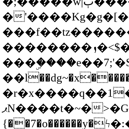
�;�����w|ٻ����<-
�'����Kg�g�[�k
���f��tz�����
��������ܙ�<$��������s���
���ۣ����e��7;'�Sc����ߋv
��l��dg~�x������G��6�{`�g���ݝ
�r�x����q��1
ޕN����t�~�>�G�{�Wރ�sl̞�@x_:�ˏ��՛��zU;wk�F�m�q}
{��7�o������y�