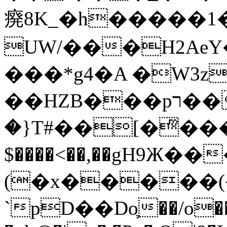
㾱8K_�h�����1
UW/���H2AeY�
���*g4�A �W3z
��HZB���pר��b�wO�N��{@H�m�F{���ۣ��?
�}T#��[�ͫ���
$����<��,��gH9Ж
(�x�����
`pD��Do֛��/o��