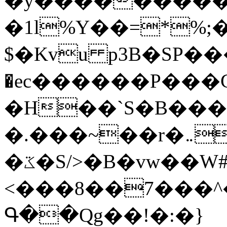
�y�����������
�1l%Y��=*%
$�Kvu p3B�SP�
�ec������P���G
�H��`S�B��
�.���~��r�޼�}�܅�mؕWu���K}
�ػ�S/>�B�vw��W#�I��*]\W��)Ħ�1��fC}
<���8��7���
Գ��Qg��!�:�}