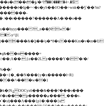
ͯ��O����4>.�Տ
�ё�fg�=<�z�yS��J/O��>wnk��ǯ`��?m?
�'������-
 /��r�����7������Λ�/��o��
]x��byyy��� ?_n��Ɲw�/
-y^|j\|
�����/ϟ���w��}
��`�xɧ���Λ���{p1�:���{u