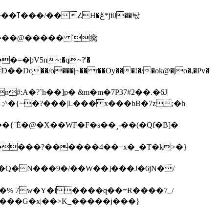
��탃
�/o���|~��r��Oy���!�/�ok@�|o�,�Pv�
#:A�?`h��]p� &m�m�7P
37#2��.�6J|
����?������4��+x�_�T�k>�}
���G�x|��>K_�����j���}