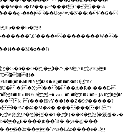
`��4��>��i���> ��2��m�����/
B����q~�#�j��Uoy^=v�N��;�{�G�
�>.�6��O��I�."ҷ�M7�@1Qr�
Fb���(���sh�P�Y�2R�ciQ�����8��O*�?
s����nl�%Z�@�M�&� �������U "?
�U� W{?����T�Ρ}��R��簌쇦�v�|
e�@���
]� �$�2#���`\^vs�LΔz����e�۔