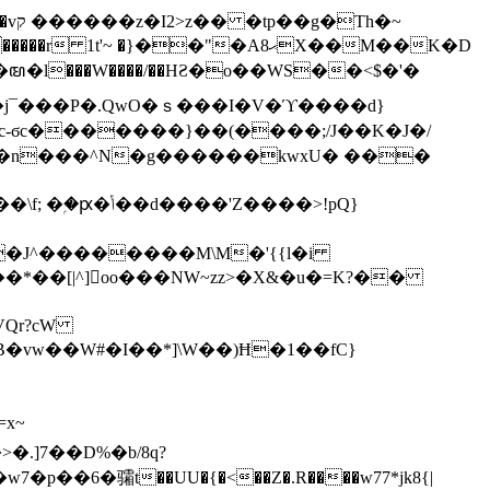
h�~
'~ �}��"�Aޙ8X��M��K�D
�n���^N�g������kwxU� ���
'Z����>!pQ}
VQr?cW
.]7��D%�b/8q?