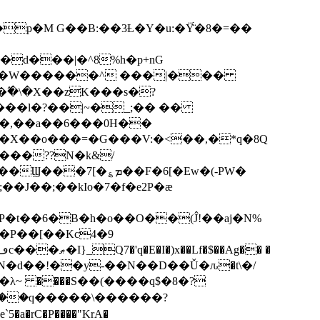
p�M G��B:��3Ƚ�Y�u:�Ÿ̈́�8�=��
R�d���|�^8%h�p+nG
�W������^ ���|���
�\�X��zK���s�ּ?
���l�?��|~�_;�� ��
k�X��o���=�G���V:�<��,�*q�8Q
���??N�k&/
��F�6[�Ew�(-PW�
�J��;��kIo�7�f�e2P�ӕ
��P��[��Kc4�9
��N�d��!��y-��N��D��Ǔ�ԉ�t\�/
�λ~ ����S��(����q$�8�?
��q�����\������?