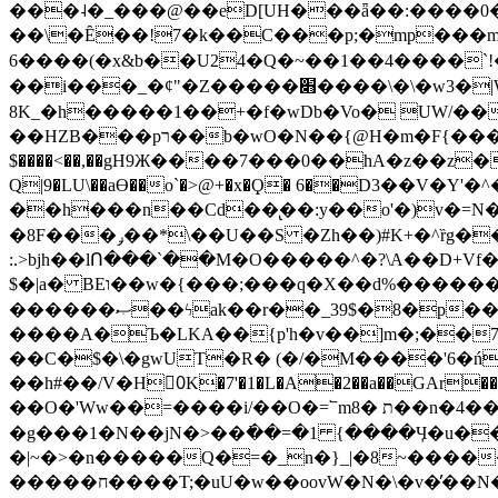
���˨�_���@��eD[UH���ǟ��:����0
��\�Ȇ��!7�k��C���p;�mp���mU��)iG
6����(�x&b��U24�Q�~��1��4����`!�
��i���_�ȼ"�Z�����׋����\�\�w3�|W'�L8y<#�Y�HX�*b��.̏�yr-k��UO����@����� `㾱
8K_�h�����1��+�f�wDb�Vo� UW/���
��HZB���pר��b�wO�N��{@H�m�F{���ۣ��?�}T#��[�ͫ������jd�8��֠|=zn��=�ϸV5n~:�q~?'�
$����<��,��gH9Ж����7���0��hA�z��z�H
Q|9�LU\��aƟ��o`�>@+�x�Ϙ� 6��D3��V
��h���n��Cd��̢��:y��o'�)v�=N�
�8F���ݛ��*\��U��S �Zh��)#K+�^ȑg���}O���!�pR�¦8?��(�� ���)=��La<{� ;^�{~�?���|L��� x���bB�7z;�h
:.>bjh��lՈ���`��M�O�����^�?\A��D+Vf
$�|a� BEו��w�{���;���q�X��d%�������W� hU�(�1�Ū}9�S�F<��i�L3�;� �!"Aų��R���{`Ė�@�X��WF�F�s��˼-��(�Qf�B]�
������ޞ��ϟak��r��_39$�8�p���7�2�yIZ�R��x��/
����A�Ъ�LKA��{p'h�v��]m�;��
��C�$�\�gwUT�R� (�/�M����'6�ń
��h#��/V�H0ٍK�7'�1�L�A�2��a��GAr���e۟�h��9�Ҁ�ɏ�,׾Xǥf(�Y�ϰ:y�����97.D�o
��O�'Ww��=����i/��O�=՟mת �8��n�4��ڗGo;V���y��4����n�7�v���Lu�/
�g���1�N��jN�>��߭��=�1 {����Ӌ�u�������}�ؾ����ǇS�~�<�=]����^vz��{{��t�% 7w�Y
�|~�>�n�����Q�=�_n�}
_|�8~����
�����ח����T;�uU�w��oovW�N�\�v�̓��N��6xz��z^��s�; �Ʒ7�ê��c����ǡ�OoO��e0+'?