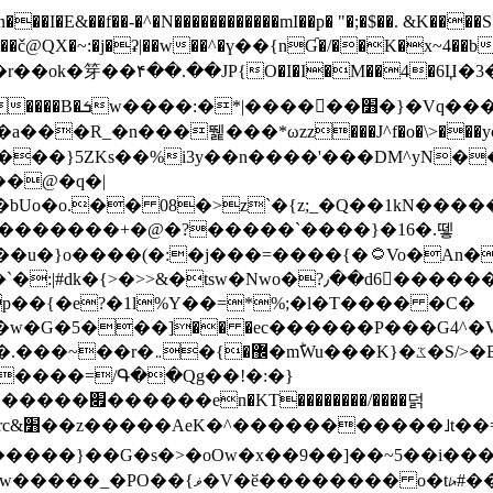
N������������mI��p� "�;�$��. &K����S�vק ������z�I2>z�� �tp��g�T
~:�j�ʡ|��w��^�ү��{nƓ�/��K�x~4��b�����r 1t
���}5ZKѕ��%i3y��n����'���DM^yN�
��@�q�|
08�>z`�{z;_�Q��1kN������\f; �ۭ�ԗ�ݳ��d����
���������+�@�?�����`����}�16�.뗗
p��{�e?�1l%Y��=*%;�l�T���� �C�
�7�w�G�5���]�� �ec������P���G4^�
�W#�I��*]\W��)Ħ�1��fC}
����=/Գ��Qg��!�:�}
��}��G�s�>�oOw�x��9��]��~5��i���>�
�骦t��UU�{�<��Z�.R����w77*jk8{|