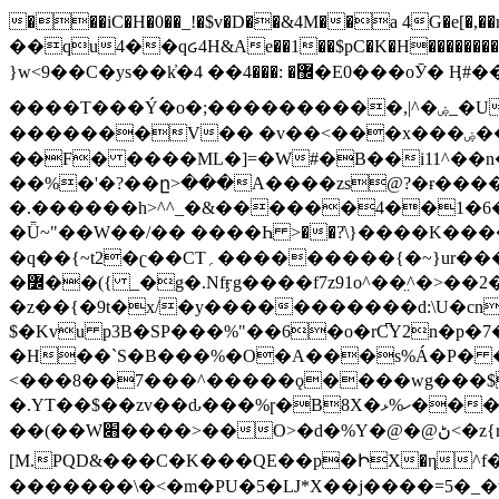
���iC�H�0��_!�$v�D��&4M��a 4G�e[�,��n���I�E&��f��-�^�
��qu4��qᏽ4H&Ae��1��$pC�K�H����������č@QX�
}w<9��C�ys��k҆�޼� :���4�� 4�E0���oӮ� Ӊ#��r��ok�笌��۴��.��JP{O�I�I�M��4�6Џ�3�ꦩ�l���W����/��ΗƧ�o��WS��<$�'�
����T���Ý�o�;����������,|^�ۻ_�U����B�ܭw����:�*|������׻�}�Vq���j¯���P�.QwO�ｓ���I�V�ϓ����d}
�������V�� �v��<���x���ۻ��a���R_�n���뛡���*ωzz���J^f�o�\>���yc-ϭc�������}��(����;/J��K�J�/
�
�F� ����ML�]=�W#�B��i11^��n
��%�'�?��ը>���A����zs@?�ɍ���
�.������h>^^_�&������4��1�6�bUo�o.�� 
�Ǖ~"��W��/�� ����Һ >��?ֿ\}����K�
�q��{~t2�ʗ��CT؍���������{�~}ur����u�}o����(�:�j���=����{�۝Vo�An��J^��������M\M�'{{l�i
�߼��({ _�g�.Nfӻg����f7z91o^��̤^�>��2�`�:|#dk�{>�>>&�tsw�Nwo�?٫��d6򆧇�������*��[|^]oo���NW~zz>�X&�u�=K?��
�z��{�9t�x/�y�����������d:\U�cn
$�Kvu p3B�SP���%"��6�o�rC͆Y2n�p
�H��`S�B���%�O�A���s%Á�P� �.���~��r�޼�}�܅�mؕWu���K}�ػ�S/>�B�vw�
<���8��7���^�����ǫ����wg���$
�.YT��$��zv��ԃ���%ɼ�B
8X�ހ%ޅ��������׏������en�KT��������/����덝
��(��W׋����>��O>�d�%Y�@�@ڻ<�z{rc&׻��z�����AeK�^�����������˩t��=x~
[M.PQD&���C�K���QE��p�ԻX�η^f���
�������\�<�m�PU�5�Ǉ*X��j����=5�_�w�����_�PO��{ޥ�V�ӗ�������� o�t⭟#��w7�p��6