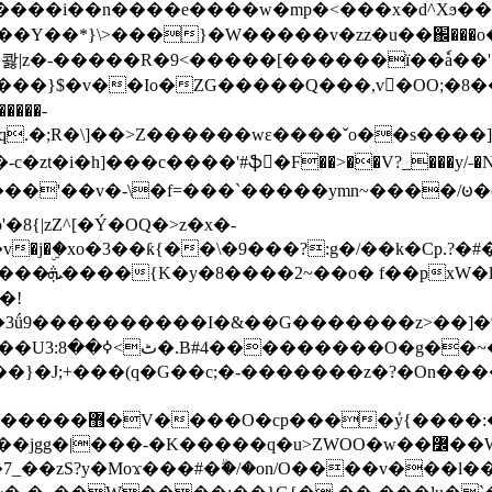
���e����w�mp�<���x�d^Xϧ����a�c��r�ۇ/�^
��*}\>���}�W�����v�zz�u��֌���o����
��콿|z�-�����R�9<�����[������ї��ٗa�
��}$�v��Io�ZG�����Q���,v�OO;�8��
��q.�;R�\]��>Z������wɛ����ˇo��s����
�i�h]���c����'#ֆ�F��>��V?_���y/˗�N�
8{|zZ^[�Ý�OQ�>z�x�-
�Y�ï'�/�/
�!
x�����l~R}
�����}�J;+���(q�G��c;�-�������z�?�On�
�K�����q�u>ZWOO�w��߼��W�a���p�����ޓ���_���r-
7_��zS?y�Moϫ���#�ۗ�/�on/O����v���l