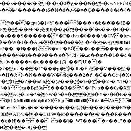
&�+�zwYFEÙ4�~�_�̾� ӽ�+�.x�|
�N�d�.�=�Ç����֍�i�{���fZV�nw�����ەys��2��`m��
�4�;�^�� 8�s�q���7?
���S������*�F�xIvͯɶ�0���/,�CV�ϸzw
����a�� �<��އӻyD���1�KS�w���!
��U�,����:Hpլ�U�K��_y4߼��O����_@c7��=�i���|ܝ S�mƯ�BÓ��k�� ����p
x
�m��1��d|��;�X�xxsrr�3��J�I�@3g�g��㝼
x+9y����w�u����;{㵋; ��쫝U'�'�
uU���1"���g�t�dL�Ep��V�����8u� ��
�}z�XEu�<ं�Q!�;yL+J��F �
���%� ��ר-�<5/D�>�d�����1!u8JP�@TE� �P�1��?
^�h9xa�Bp53q$���R�ЅV!�^Fv o���0y�
�0j�LXM�����dd�p��'X��,p����������>i�/A���
`�����ӻ��s@(�y���ݞ���F/S��_T��Õ�������w��h�'U��_��L!
L}J.9=�kr������?|���R����Wߙ���o�O���ӯ�����
�c�N̐j����_s��]�_W7����>��1"��
��0�4�OQ��