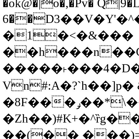
�ok@�|o�,�Pv� Q|9
6��D3��V�Y'�
�1�<�&���
��h���n��Cd
�����˫���4�D�
Vn#:A�?`h��]p�
�8F���ݛ��*\��U��S
�Zh��)#K+�^ȑg�
��(�� ���)=�