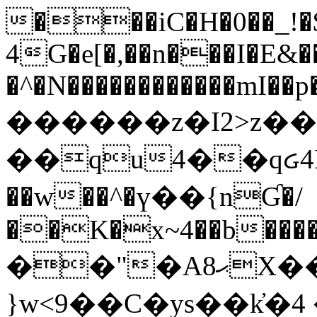
���iC�H�0��_!
4G�e[�,��n���I�E&��
�^�N������������mI��p�
������z�I2>z��
��qu4��qᏽ4H&A
��w��^�ү��{nƓ�/
��K�x~4��b�����
��"�Aޙ8X��M��K�D
}w<9��C�ys��k҆�޼� :���4�� 4�E0���oӮ�