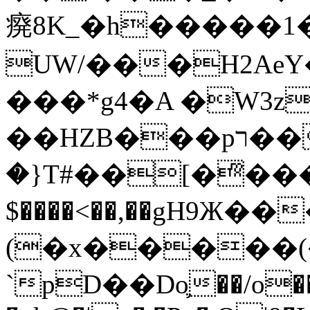
㾱8K_�h�����1
UW/���H2AeY�
���*g4�A �W3z
��HZB���pר��b�wO�N��{@H�m�F{���ۣ��?
�}T#��[�ͫ���
$����<��,��gH9Ж
(�x�����
`pD��Do֛��/o��