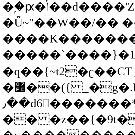
�ۭ�ԗ�ݳ��d����'Z����>!pQ}
�Ǖ~"��W��/�� ��
����K�������
�����`����}�1
�q��{~t2�ʗ��CT؍���������{�~}ur����u�}o����(�:�j���=����{�۝Vo�An��J^��������M\M�'{{l�i
�߼��({ _�g�.Nfӻg����f7z91o^��̤^�>��2�`�:|#dk�{>�>>&�tsw�Nwo�?
٫��d6򆧇�������*��[|^]oo���NW~zz>�X&�u�=K?
�� �z��{�9t�