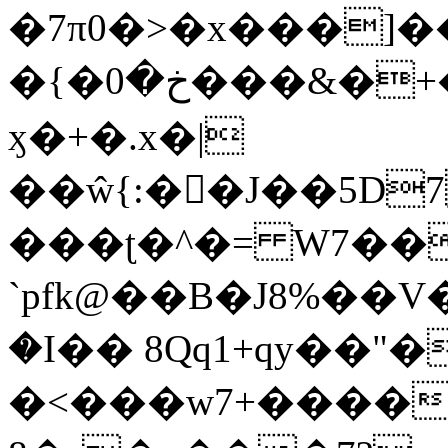
�7π0�>�x���]
�{�خ�0���&�+�zwYFEÙ4�~�_�̾�
ӽ�+�.x�|
��ŵ{:��J��5D7��
���ʈ�^�= W7��
`pfk@��B�J8%��V����\ߤ��/o��d��6b�@��J�tqw3�}>Y]������<�b��̌��{B���~v_v��fT`��88��
�I�� 8Qq1+qy��"�
�<���w󠒪7+�����X�n�F�a��M