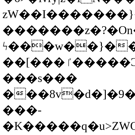
zW��I�������}�
�������z�?�O
ϟ���w��}��
��[���ٵ�����Ͻ���������x�ս��Apq�����޻�V����O�cp����ٝy{����:�k�ןNݯOOCyx6���&���?
���s���
���8v�d�]�9��6
���-
�K�����q�u>ZWOO�w��߼��W�a���p��