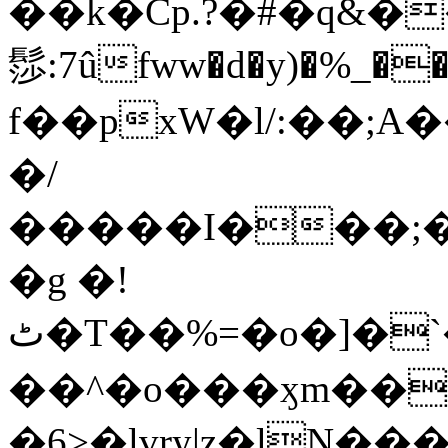
��k�Cp.?�#�q&�
髿:7ûfww�d�y)�%_�����>
f��pxW�l/:��;A
�/
�����I���;�
�g �!
ٹ�T��%=�o�]�`�8mxݽ������˳���0�n̾X'��3ǘ9����������I�&��G�������z>��]�%��/
��^�o���ӽm��ܑ�wOooOn���������
�6>�lvry|z�lN���