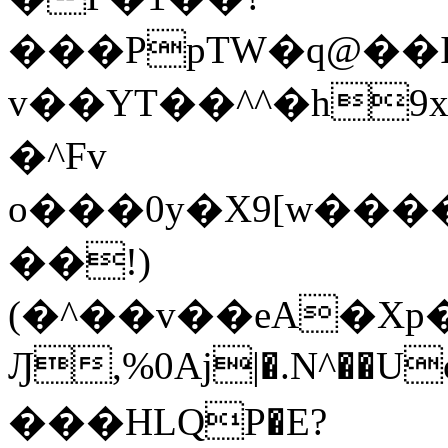
���PpTW�q@��
v��YT��^^�h9x
�^Fv
o���0y�X9[w��
��!)
(�^��v��eA�Xp�>0�+*���h����s�ײT)D$%�AQ�To�*�>W�^�=�.
Ԓ,%0Aj|�.N^��Uc
���HLQP�E?