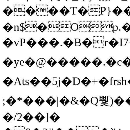
����T�Ρ}�
�n$�Op.
�vP���.�B�r�I7�gp~H
�ye�@��� ��.�c
�Ats��5j�D�+�fr
;�*���|�&�Q뿿)�
�/2��]�