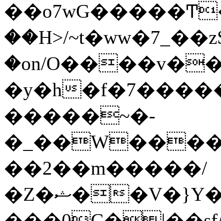
��o7wG�����Ͳ
��H>/~t�ww�7_��z
�on/O����v�
�y�h�f�7����
�����~�-
�_��W����;
��2��m�����/
�Z�ޝ��V�}Y�I�ծ�O�����S��]z��w��7�޷�����h���u��7w.ϻ���8X��ͮ�����W�dm�Jߜ��q/>?
���0C�|��sf