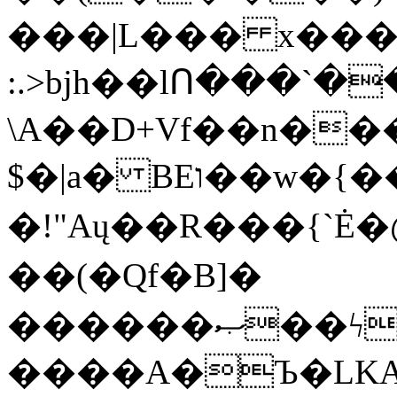
���|L��� x���b
:.>bjh��lՈ���`
\A��D+Vf��n��
$�|a� BEו��w�{���;���q�X��d%�������W� hU�(�1�Ū}9�S�F<��i�L3�;�
�!"Aų��R���{`
��(�Qf�B]�
������ޞ��ϟak��r��_39$�8�p���7�2�yIZ�R��x��/
����A�Ъ�LKA