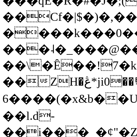
���qE�Ŕ�#�J�;(
��Cf�|$�)�,�
����k���0�
���˨�_���@��
��\�Ȇ��!7�k
��ZH�ڠ*ji0��탃
6����(�x&b��
��l.d-
��i���_�ȼ"�Z�����׋����\�\�w3�|W'�L8y<#�Y�HX�*b��.̏