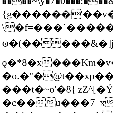
����~\y�7�0���:���&�_DN#�
{g������'��v�
\�f=���`�����
ꧽ�(�����&�]j
ǫ�*8�x���Km�v
�o.�"�@t��xp�
���t�~o'�8{|zZ^[�
�c��u���7_xg{���Q�n4���