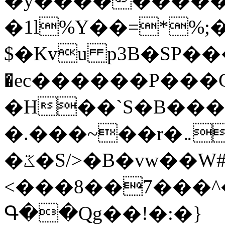
�y�����������
�1l%Y��=*%
$�Kvu p3B�SP�
�ec������P���G
�H��`S�B��
�.���~��r�޼�}�܅�mؕWu���K}
�ػ�S/>�B�vw��W#�I��*]\W��)Ħ�1��fC}
<���8��7���
Գ��Qg��!�:�}