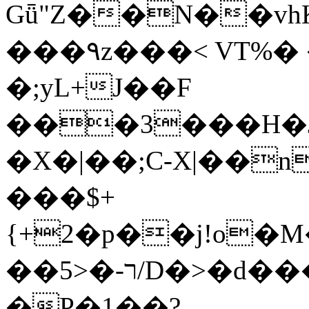
Gǖ"Z��N��v
���٩z���< VT%� �}z�XEu�<ं�Q!
�;yL+J��F
���3���H�J:~�
�X�|��;Ϲ-X|��n
���$+
{+2�p��j!o�
��ר-�<5/D�>�d�����1!u8JP�@TE�
�P�1��?