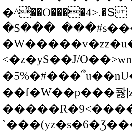
�^ͯ��O����4>.�Տ
�$���_���#s��
�W�����v�zz�u�
<�z�yS��J/O��>wn
�5%�#���՞u��nU
��f�W��p���콿|z
�����R�9<����
`���(yz�s�6�Ʒ�