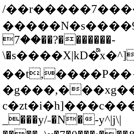
/��r�����7��
�����N�s����9�j
��7��?�������-
\�s����X|kD�᩺x
��t,����P��{
�g���,���xg�
c�zt�i�h]���c���
_���y/˗�N�-y^|j\|