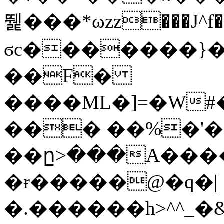
뛡���*ωzz���J^f�o
ϭc�������}��
�
�F�
����ML�]=�W#
��� ��%�'�
��ը>���A����
�ɍ�����@�q�|
�.������h>^^_�