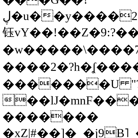
ڸ�u��y����2o�Gc���t!W���k+(���
钰vY��!��Z�9:?� �
�w�����\����7�
����2�?h�ʆ 
�������U "?
��lJ�mnF��
�������
�xZ|#��]�_�j9B