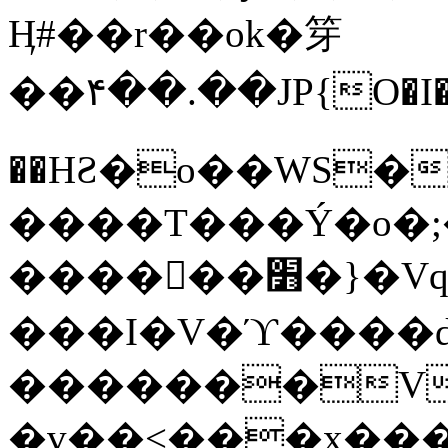
Ӊ#��r��ok�笌
��۴��.��JP{O�I
��ΗƧ�o��WS�
����T���Ý�o�;����������
������׻�}�Vq���j¯���P�.QwO�ｓ
���I�V�ϓ����d
�������V
�v��<���x���ۻ��a���R_�n���