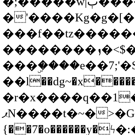
�;�����w|ٻ����<-
�'����Kg�g�[�k
���f��tz�����
��������ܙ�<$��������s���
���ۣ����e��7;'�Sc����ߋv
��l��dg~�x������G��6�{`�g���ݝ
�r�x����q��1
ޕN����t�~�>�G�{�Wރ�sl̞�@x_:�ˏ��՛��zU;wk�F�m�q}
{��7�o������y�