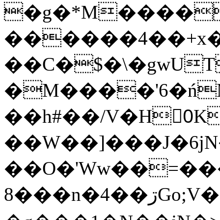
�g�*M����
������4��+x�
��C�$�\�gwUT
�M����'6�ń
��h#��/V�H0ٍK�7'�1�L�A�2
��W��]���J�6jN
��O�'Ww��=���
�8��n�4��ڗGo;V���y��4����n�7�v���Lu�/