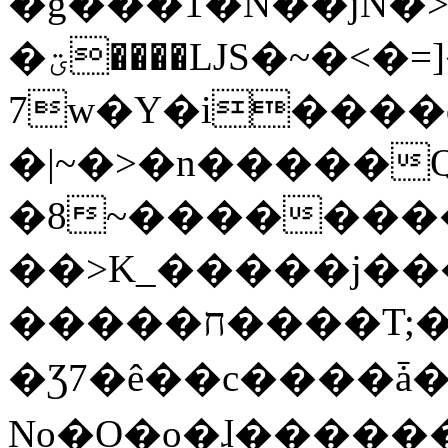
�g���1�N��jN�
�ؾ����ǇS�~�<�=]����^vz��{{��t�%
7w�Y�i����
�|~�>�n�����
�8~��������
��>K_�����j��
�����ח����T;�uU�w��oovW�N�\�v�̓��N��6xz��z^��s�;
�Ʒ7�ê��c����ǡ�Oo
No�O�o�ɺ����