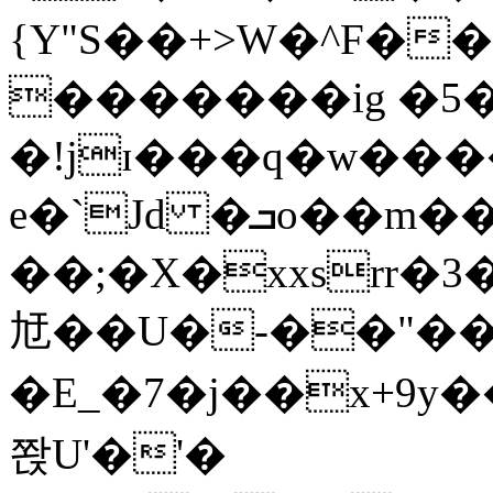
{Y"S��+>W�^F�
�������ig �5
�!jɪ���q�w��
e�`Jd �ܒo��m��1��d|
��;�X�xxsrr�
㝼��U�-��"��zȿ
�E_�7�j��x+9y�
쫝U'�'�