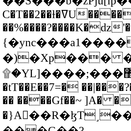
C�T��2��ɫ�ߜU����2�L�����m" �
��%����?����K�ǳ'�
{�ync���a1����
�)�Xp��� �
۩�YL]����;���׿�޽������+��k��o���O�Zt�6�[a��v_r;�b�f���==
�tT��E��7=� ��|���?
�� ����Gf��~ ]A� �
�}A��R�ɮT˼�
���G��?