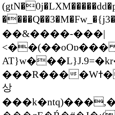
(gtN�0j�LXM�����dd
����Q��3�M�Fw_�{j3��]=����
��&����-���|
<��(��oOɒ���
AT}w���L}J.9=�
���R����Wߙ���o�O���ӯ��������?
상
���k�ntq)���,