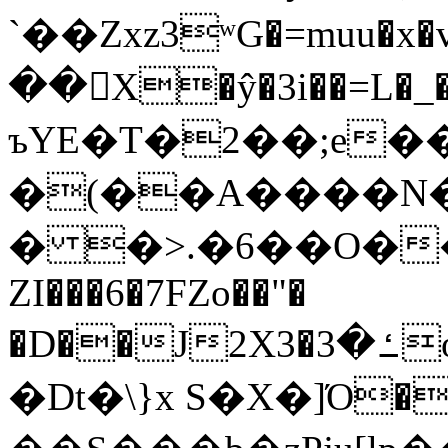
`��Zxz3ʷG�=muu�
��񛆻X�ŷ�3i��=L�
ъYE�T�2��;e�
�(��A����
� �>.�6��O��
ZI���6�7FZo��"�
�D��J2X3�ߑ�3o�|aak�q�@����]�K���w���r;�
�Dt�\}x S�X�]Ό�