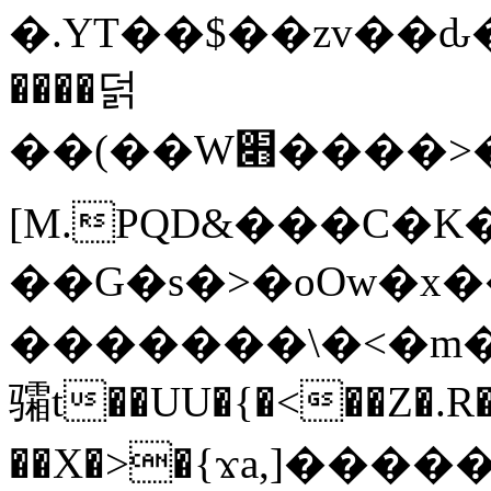
�.YT��$��zv��ԃ
����덝
��(��W׋����>��O>�d�%Y�@�@ڻ<�z{rc&׻��z�����AeK�^�����������˩t��=x~
[M.PQD&���C�K
��G�s�>�oOw�x�
�������\�<�m�PU�5�Ǉ*X�
骦t��UU�{�<��Z�.R�
��X�>�{ϫa,]�����