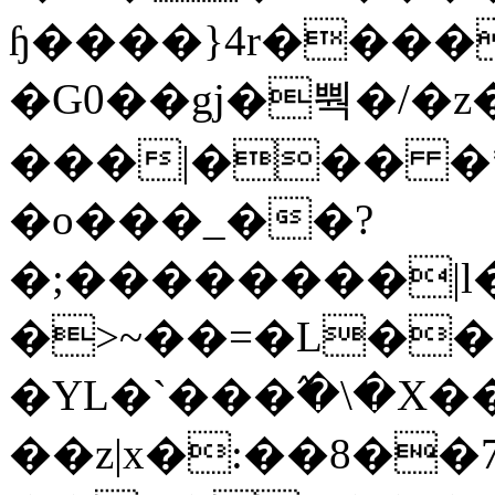
ɧ����}4r����
�G0��gj�뿩�/�z
���|��� �
�o���_��?
�;��������|
�>~��=�L��
�YL�`���߬�\�X�
��z|x�:��8�