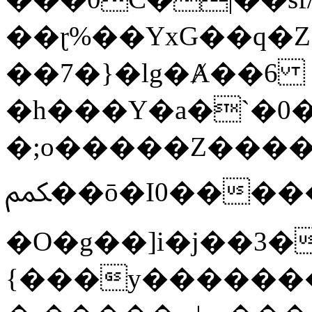
��ɽ%��YxG��q�
��7�}�lg�Ⱥ��6
�h���Y�a�`�0�
�;o�����Z������
ﶻ��ō�I0�����o�b�{L������3����2�O.z���/
�O�g��]i�j��3�u�̨S;�ܳ
{���y������