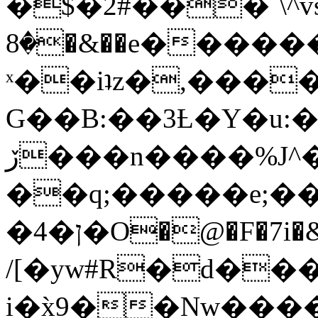
�$�2#���`\^vs
�8�&��e�������:�\���{��9�����g��f�r?
ˣ��iʇz�,���
G��B:��3Ƚ�Y�u:�
ڒ���n����%J^�}
��q;�����e;��
/[�yw#R�d���
i�x̀9��Nw����