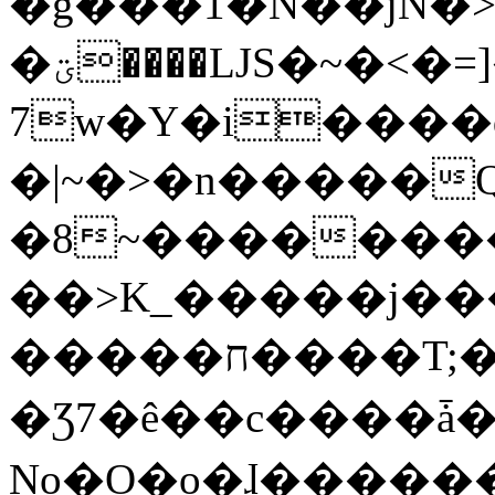
�g���1�N��jN�
�ؾ����ǇS�~�<�=]����^vz��{{��t�%
7w�Y�i����
�|~�>�n�����
�8~��������
��>K_�����j��
�����ח����T;�uU�w��oovW�N�\�v�̓��N��6xz��z^��s�;
�Ʒ7�ê��c����ǡ�Oo
No�O�o�ɺ����