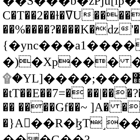
C�T��2��ɫ�ߜU����2�L�����m" �
��%����?����K�ǳ'�
{�ync���a1����
�)�Xp��� �
۩�YL]����;���׿�޽������+��k��o���O�Zt�6�[a��v_r;�b�f���==
�tT��E��7=� ��|���?
�� ����Gf��~ ]A� �
�}A��R�ɮT˼�
���G��?