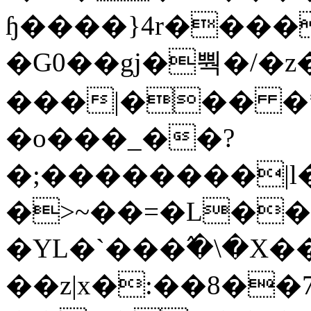
ɧ����}4r����
�G0��gj�뿩�/�z
���|��� �
�o���_��?
�;��������|
�>~��=�L��
�YL�`���߬�\�X�
��z|x�:��8�