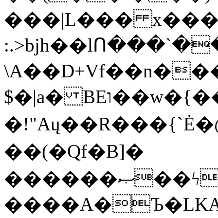
���|L��� x���b
:.>bjh��lՈ���`
\A��D+Vf��n��
$�|a� BEו��w�{���;���q�X��d%�������W� hU�(�1�Ū}9�S�F<��i�L3�;�
�!"Aų��R���{`
��(�Qf�B]�
������ޞ��ϟak��r��_39$�8�p���7�2�yIZ�R��x��/
����A�Ъ�LKA