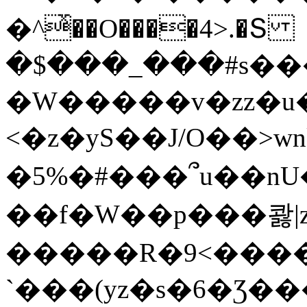
�^ͯ��O����4>.�Տ
�$���_���#s��
�W�����v�zz�u�
<�z�yS��J/O��>wn
�5%�#���՞u��nU
��f�W��p���콿|z
�����R�9<����
`���(yz�s�6�Ʒ�