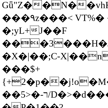
Gǖ"Z��N��v
���٩z���< VT%� �}z�XEu�<ं�Q!
�;yL+J��F
���3���H�J:~�
�X�|��;Ϲ-X|��n
���$+
{+2�p��j!o�
��ר-�<5/D�>�d�����1!u8JP�@TE�
�P�1��?