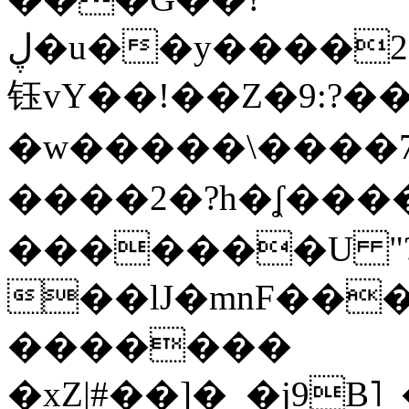
ڸ�u��y����2o�Gc���t!W���k+(���
钰vY��!��Z�9:?� �
�w�����\����7�
����2�?h�ʆ 
�������U "?
��lJ�mnF��
�������
�xZ|#��]�_�j9B