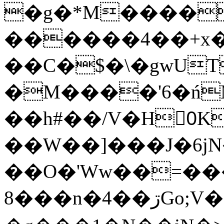
�g�*M����
������4��+x�
��C�$�\�gwUT
�M����'6�ń
��h#��/V�H0ٍK�7'�1�L�A�2
��W��]���J�6jN
��O�'Ww��=���
�8��n�4��ڗGo;V���y��4����n�7�v���Lu�/