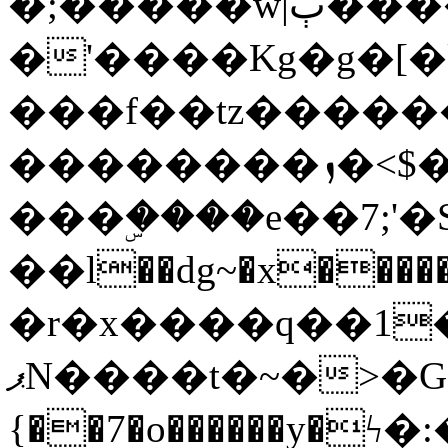
�;�����w|ٻ����<-
�'����Kg�g�[�k
���f��tz�����
��������ܙ�<$��������s���
���ۣ����e��7;'�Sc����ߋv
��l��dg~�x������G��6�{`�g���ݝ
�r�x����q��1
ޕN����t�~�>�G�{�Wރ�sl̞�@x_:�ˏ��՛��zU;wk�F�m�q}
{��7�o������y�