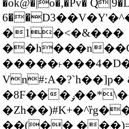
�ok@�|o�,�Pv� Q|9
6��D3��V�Y'�
�1�<�&���
��h���n��Cd
�����˫���4�D�
Vn#:A�?`h��]p�
�8F���ݛ��*\��U��S
�Zh��)#K+�^ȑg�
��(�� ���)=�