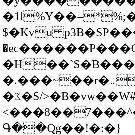
�y�����������
�1l%Y��=*%
$�Kvu p3B�SP�
�ec������P���G
�H��`S�B��
�.���~��r�޼�}�܅�mؕWu���K}
�ػ�S/>�B�vw��W#�I��*]\W��)Ħ�1��fC}
<���8��7���
Գ��Qg��!�:�}