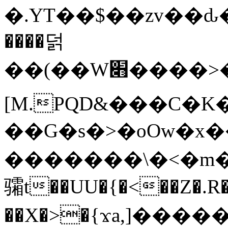
�.YT��$��zv��ԃ
����덝
��(��W׋����>��O>�d�%Y�@�@ڻ<�z{rc&׻��z�����AeK�^�����������˩t��=x~
[M.PQD&���C�K
��G�s�>�oOw�x�
�������\�<�m�PU�5�Ǉ*X�
骦t��UU�{�<��Z�.R�
��X�>�{ϫa,]�����