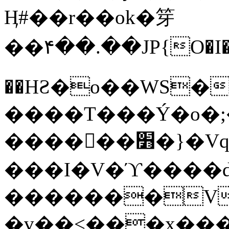
Ӊ#��r��ok�笌
��۴��.��JP{O�I
��ΗƧ�o��WS�
����T���Ý�o�;����������
������׻�}�Vq���j¯���P�.QwO�ｓ
���I�V�ϓ����d
�������V
�v��<���x���ۻ��a���R_�n���