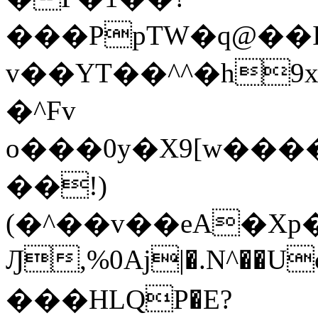
���PpTW�q@��
v��YT��^^�h9x
�^Fv
o���0y�X9[w��
��!)
(�^��v��eA�Xp�>0�+*���h����s�ײT)D$%�AQ�To�*�>W�^�=�.
Ԓ,%0Aj|�.N^��Uc
���HLQP�E?