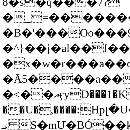
8�s�q���7?
�_=�����
�B�'���Oo���9
�^}��j�al��f
�x�w�r���a�
�Ā5����a��
�<��އӻyD���1�KS�w���!
��U�,����:Hpլ�U�K��_y4߼��O���
ܝ S�mƯ�BÓ�