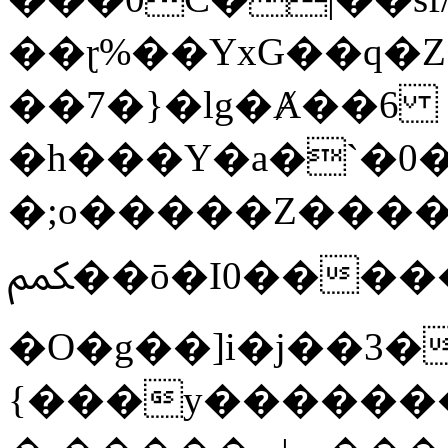
��ɽ%��YxG��q�
��7�}�lg�Ⱥ��6
�h���Y�a�`�0�
�;o�����Z������
ﶻ��ō�I0�����o�b�{L������3����2�O.z���/
�O�g��]i�j��3�u�̨S;�ܳ
{���y������