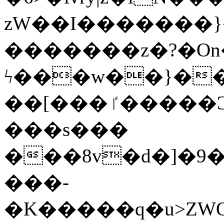
zW��I�������}�
�������z�?�O
ϟ���w��}��
��[���ٵ�����Ͻ���������x�ս��Apq�����޻�V����O�cp����ٝy{����:�k�ןNݯOOCyx6���&���?
���s���
���8v�d�]�9��6
���-
�K�����q�u>ZWOO�w��߼��W�a���p��