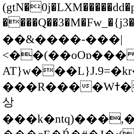
(gtN�0j�LXM�����dd
����Q��3�M�Fw_�{j3��]=����
��&����-���|
<��(��oOɒ���
AT}w���L}J.9=�
���R����Wߙ���o�O���ӯ��������?
상
���k�ntq)���,