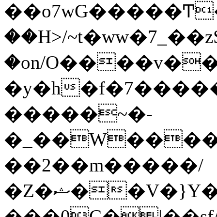
��o7wG�����Ͳ
��H>/~t�ww�7_��z
�on/O����v�
�y�h�f�7����
�����~�-
�_��W����;
��2��m�����/
�Z�ޝ��V�}Y�I�ծ�O�����S��]z��w��7�޷�����h���u��7w.ϻ���8X��ͮ�����W�dm�Jߜ��q/>?
���0C�|��sf