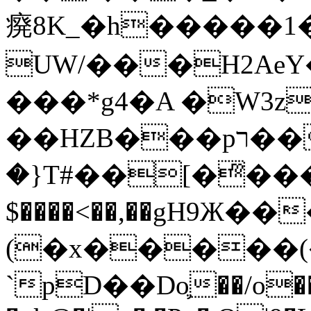
㾱8K_�h�����1
UW/���H2AeY�
���*g4�A �W3z
��HZB���pר��b�wO�N��{@H�m�F{���ۣ��?
�}T#��[�ͫ���
$����<��,��gH9Ж
(�x�����
`pD��Do֛��/o��