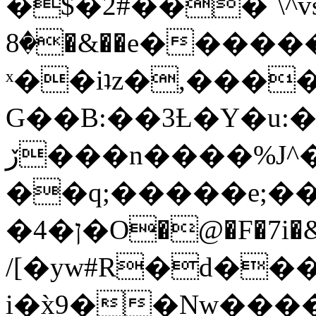
�$�2#���`\^vs
�8�&��e�������:�\���{��9�����g��f�r?
ˣ��iʇz�,���
G��B:��3Ƚ�Y�u:�
ڒ���n����%J^�}
��q;�����e;��
/[�yw#R�d���
i�x̀9��Nw����