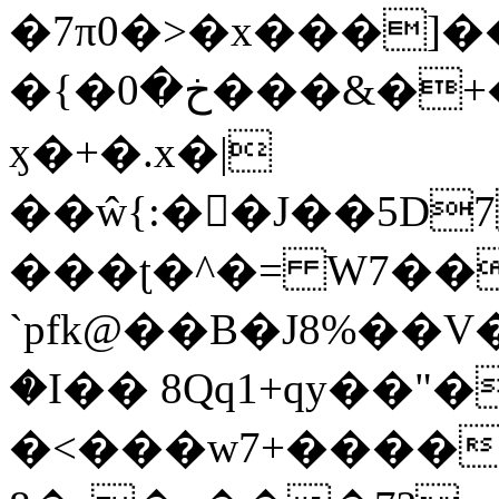
�7π0�>�x���]
�{�خ�0���&�+�zwYFEÙ4�~�_�̾�
ӽ�+�.x�|
��ŵ{:��J��5D7��
���ʈ�^�= W7��
`pfk@��B�J8%��V����\ߤ��/o��d��6b�@��J�tqw3�}>Y]������<�b��̌��{B���~v_v��fT`��88��
�I�� 8Qq1+qy��"�
�<���w󠒪7+�����X�n�F�a��M