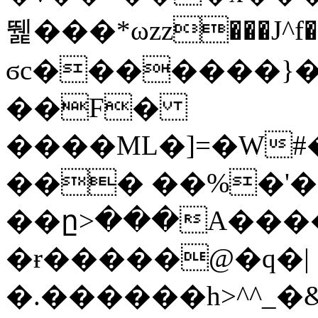
뛡���*ωzz���J^f�o
ϭc�������}��
�
�F�
����ML�]=�W#
��� ��%�'�
��ը>���A����
�ɍ�����@�q�|
�.������h>^^_�