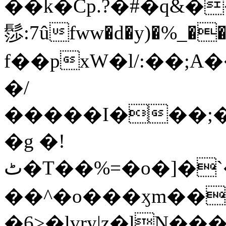
��k�Cp.?�#�q&�
髿:7ûfww�d�y)�%_�����>
f��pxW�l/:��;A
�/
�����I���;�
�g �!
ٹ�T��%=�o�]�`�8mxݽ������˳���0�n̾X'��3ǘ9����������I�&��G�������z>��]�%��/
��^�o���ӽm��ܑ�wOooOn���������
�6>�lvry|z�lN���