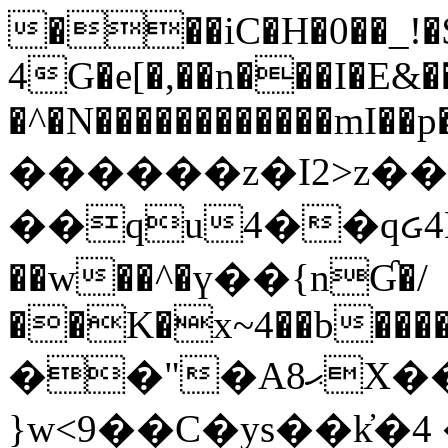
���iC�H�0��_!
4G�e[�,��n���I�E&��
�^�N������������mI��p�
������z�I2>z��
��qu4��qᏽ4H&A
��w��^�ү��{nƓ�/
��K�x~4��b�����
��"�Aޙ8X��M��K�D
}w<9��C�ys��k҆�޼� :���4�� 4�E0���oӮ�