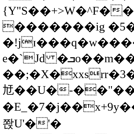
{Y"S��+>W�^F�
�������ig �5
�!jɪ���q�w��
e�`Jd �ܒo��m��1��d|
��;�X�xxsrr�
㝼��U�-��"��zȿ
�E_�7�j��x+9y�
쫝U'�'�