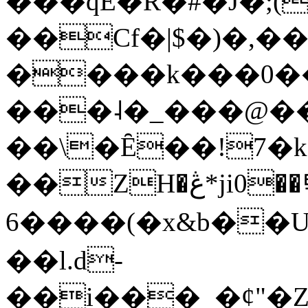
���qE�Ŕ�#�J�;(
��Cf�|$�)�,�
����k���0�
���˨�_���@��
��\�Ȇ��!7�k
��ZH�ڠ*ji0��탃
6����(�x&b��
��l.d-
��i���_�ȼ"�Z�����׋����\�\�w3�|W'�L8y<#�Y�HX�*b��.̏