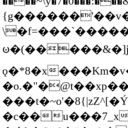
����~\y�7�0���:���&�_DN#�
{g������'��v�
\�f=���`�����
ꧽ�(�����&�]j
ǫ�*8�x���Km�v
�o.�"�@t��xp�
���t�~o'�8{|zZ^[�
�c��u���7_xg{���Q�n4���