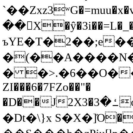
`��Zxz3ʷG�=muu�
��񛆻X�ŷ�3i��=L�
ъYE�T�2��;e�
�(��A����
� �>.�6��O��
ZI���6�7FZo��"�
�D��J2X3�ߑ�3o�|aak�q�@����]�K���w���r;�
�Dt�\}x S�X�]Ό�