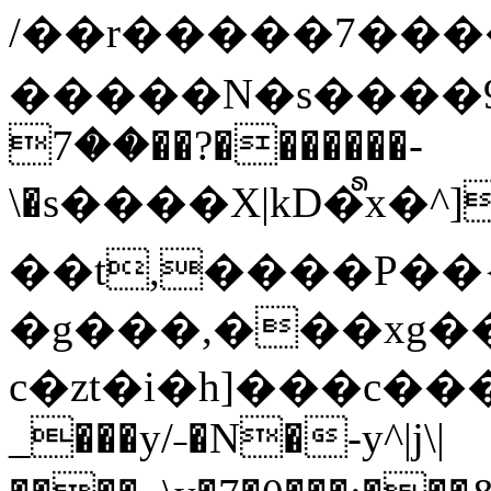
/��r�����7��
�����N�s����9�j
��7��?�������-
\�s����X|kD�᩺x
��t,����P��{
�g���,���xg�
c�zt�i�h]���c���
_���y/˗�N�-y^|j\|