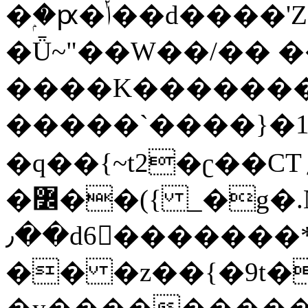
�ۭ�ԗ�ݳ��d����'Z����>!pQ}
�Ǖ~"��W��/�� ��
����K�������
�����`����}�1
�q��{~t2�ʗ��CT؍���������{�~}ur����u�}o����(�:�j���=����{�۝Vo�An��J^��������M\M�'{{l�i
�߼��({ _�g�.Nfӻg����f7z91o^��̤^�>��2�`�:|#dk�{>�>>&�tsw�Nwo�?
٫��d6򆧇�������*��[|^]oo���NW~zz>�X&�u�=K?
�� �z��{�9t�