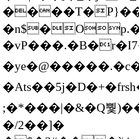
����T�Ρ}�
�n$�Op.
�vP���.�B�r�I7�gp~H
�ye�@��� ��.�c
�Ats��5j�D�+�fr
;�*���|�&�Q뿿)�
�/2��]�