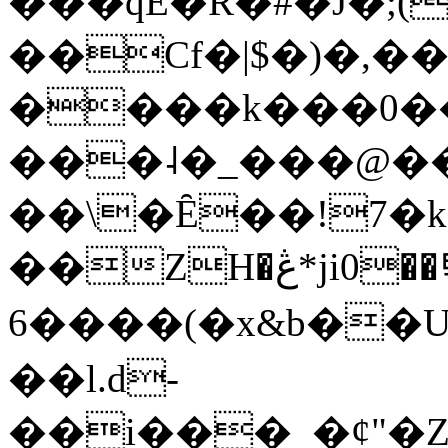
���qE�Ŕ�#�J�;(
��Cf�|$�)�,�
����k���0�
���˨�_���@��
��\�Ȇ��!7�k
��ZH�ڠ*ji0��탃
6����(�x&b��
��l.d-
��i���_�ȼ"�Z�����׋����\�\�w3�|W'�L8y<#�Y�HX�*b��.̏