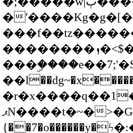
�;�����w|ٻ����<-
�'����Kg�g�[�k
���f��tz�����
��������ܙ�<$��������s���
���ۣ����e��7;'�Sc����ߋv
��l��dg~�x������G��6�{`�g���ݝ
�r�x����q��1
ޕN����t�~�>�G�{�Wރ�sl̞�@x_:�ˏ��՛��zU;wk�F�m�q}
{��7�o������y�