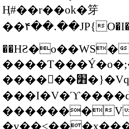
Ӊ#��r��ok�笌
��۴��.��JP{O�I
��ΗƧ�o��WS�
����T���Ý�o�;����������
������׻�}�Vq���j¯���P�.QwO�ｓ
���I�V�ϓ����d
�������V
�v��<���x���ۻ��a���R_�n���