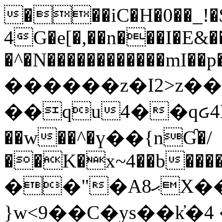
���iC�H�0��_!
4G�e[�,��n���I�E&��
�^�N������������mI��p�
������z�I2>z��
��qu4��qᏽ4H&A
��w��^�ү��{nƓ�/
��K�x~4��b�����
��"�Aޙ8X��M��K�D
}w<9��C�ys��k҆�޼� :���4�� 4�E0���oӮ�