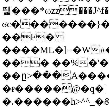
뛡���*ωzz���J^f�o
ϭc�������}��
�
�F�
����ML�]=�W#
��� ��%�'�
��ը>���A����
�ɍ�����@�q�|
�.������h>^^_�