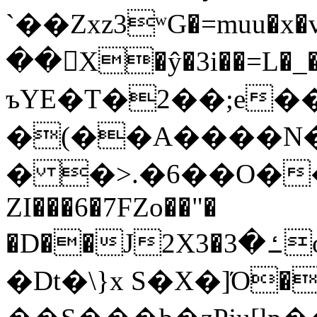
`��Zxz3ʷG�=muu�
��񛆻X�ŷ�3i��=L�
ъYE�T�2��;e�
�(��A����
� �>.�6��O��
ZI���6�7FZo��"�
�D��J2X3�ߑ�3o�|aak�q�@����]�K���w���r;�
�Dt�\}x S�X�]Ό�