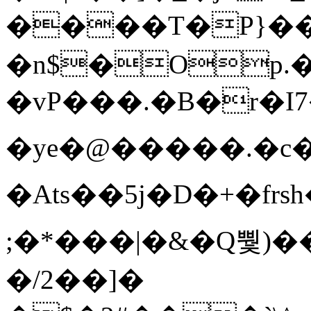
����T�Ρ}�
�n$�Op.
�vP���.�B�r�I7�gp~H
�ye�@��� ��.�c
�Ats��5j�D�+�fr
;�*���|�&�Q뿿)�
�/2��]�