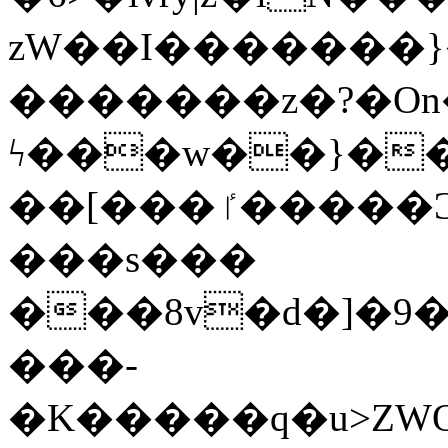
zW��I�������}�
�������z�?�O
ϟ���w��}��
��[���ٵ�����Ͻ���������x�ս��Apq�����޻�V����O�cp����ٝy{����:�k�ןNݯOOCyx6���&���?
���s���
���8v�d�]�9��6
���-
�K�����q�u>ZWOO�w��߼��W�a���p��