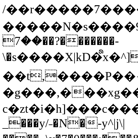
/��r�����7��
�����N�s����9�j
��7��?�������-
\�s����X|kD�᩺x
��t,����P��{
�g���,���xg�
c�zt�i�h]���c���
_���y/˗�N�-y^|j\|