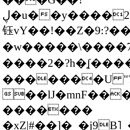
ڸ�u��y����2o�Gc���t!W���k+(���
钰vY��!��Z�9:?� �
�w�����\����7�
����2�?h�ʆ 
�������U "?
��lJ�mnF��
�������
�xZ|#��]�_�j9B