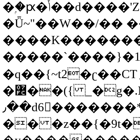
�ۭ�ԗ�ݳ��d����'Z����>!pQ}
�Ǖ~"��W��/�� ��
����K�������
�����`����}�1
�q��{~t2�ʗ��CT؍���������{�~}ur����u�}o����(�:�j���=����{�۝Vo�An��J^��������M\M�'{{l�i
�߼��({ _�g�.Nfӻg����f7z91o^��̤^�>��2�`�:|#dk�{>�>>&�tsw�Nwo�?
٫��d6򆧇�������*��[|^]oo���NW~zz>�X&�u�=K?
�� �z��{�9t�