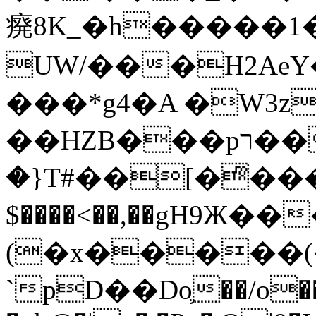
㾱8K_�h�����1
UW/���H2AeY�
���*g4�A �W3z
��HZB���pר��b�wO�N��{@H�m�F{���ۣ��?
�}T#��[�ͫ���
$����<��,��gH9Ж
(�x�����
`pD��Do֛��/o��