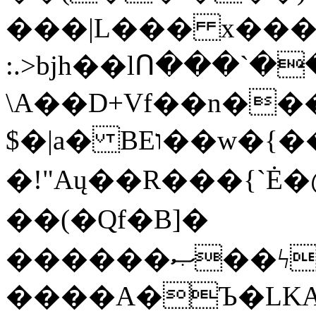
���|L��� x���b
:.>bjh��lՈ���`
\A��D+Vf��n��
$�|a� BEו��w�{���;���q�X��d%�������W� hU�(�1�Ū}9�S�F<��i�L3�;�
�!"Aų��R���{`
��(�Qf�B]�
������ޞ��ϟak��r��_39$�8�p���7�2�yIZ�R��x��/
����A�Ъ�LKA