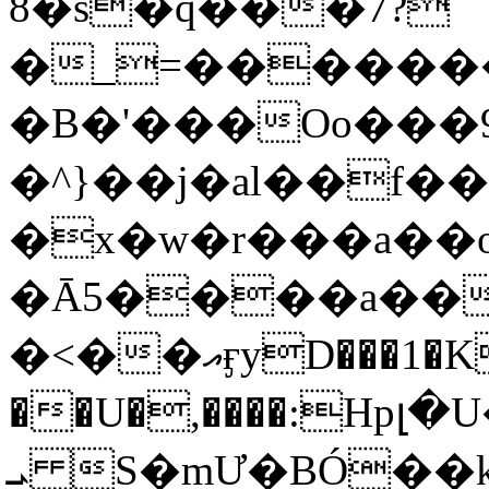
8�s�q���7?
�_=�����
�B�'���Oo���9
�^}��j�al��f
�x�w�r���a�
�Ā5����a��
�<��އӻyD���1�KS�w���!
��U�,����:Hpլ�U�K��_y4߼��O���
ܝ S�mƯ�BÓ�