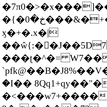
�7π0�>�x���]
�{�خ�0���&�+�zwYFEÙ4�~�_�̾�
ӽ�+�.x�|
��ŵ{:��J��5D7��
���ʈ�^�= W7��
`pfk@��B�J8%��V����\ߤ��/o��d��6b�@��J�tqw3�}>Y]������<�b��̌��{B���~v_v��fT`��88��
�I�� 8Qq1+qy��"�
�<���w󠒪7+�����X�n�F�a��M