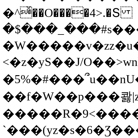
�^ͯ��O����4>.�Տ
�$���_���#s��
�W�����v�zz�u�
<�z�yS��J/O��>wn
�5%�#���՞u��nU
��f�W��p���콿|z
�����R�9<����
`���(yz�s�6�Ʒ�