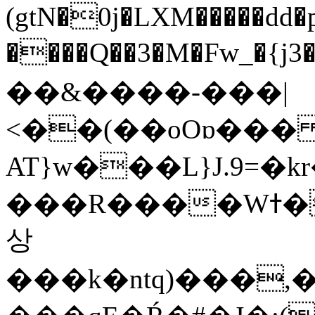
(gtN�0j�LXM�����dd
����Q��3�M�Fw_�{j3��]=����
��&����-���|
<��(��oOɒ���
AT}w���L}J.9=�
���R����Wߙ���o�O���ӯ��������?
상
���k�ntq)���,