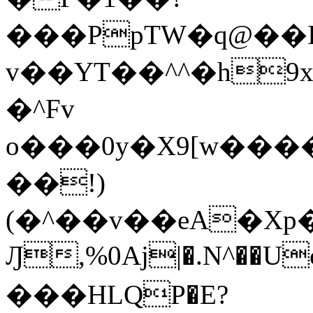
���PpTW�q@��
v��YT��^^�h9x
�^Fv
o���0y�X9[w��
��!)
(�^��v��eA�Xp�>0�+*���h����s�ײT)D$%�AQ�To�*�>W�^�=�.
Ԓ,%0Aj|�.N^��Uc
���HLQP�E?