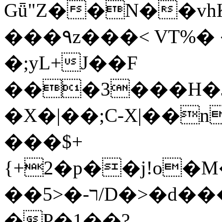
Gǖ"Z��N��v
���٩z���< VT%� �}z�XEu�<ं�Q!
�;yL+J��F
���3���H�J:~�
�X�|��;Ϲ-X|��n
���$+
{+2�p��j!o�
��ר-�<5/D�>�d�����1!u8JP�@TE�
�P�1��?