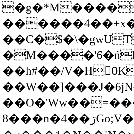
�g�*M����
������4��+x�
��C�$�\�gwUT
�M����'6�ń
��h#��/V�H0ٍK�7'�1�L�A�2
��W��]���J�6jN
��O�'Ww��=���
�8��n�4��ڗGo;V���y��4����n�7�v���Lu�/