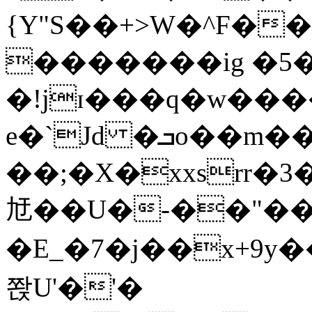
{Y"S��+>W�^F�
�������ig �5
�!jɪ���q�w��
e�`Jd �ܒo��m��1��d|
��;�X�xxsrr�
㝼��U�-��"��zȿ
�E_�7�j��x+9y�
쫝U'�'�