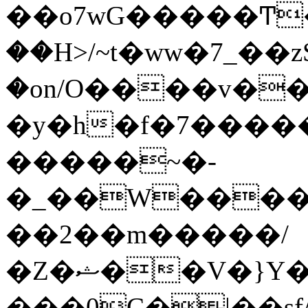
��o7wG�����Ͳ
��H>/~t�ww�7_��z
�on/O����v�
�y�h�f�7����
�����~�-
�_��W����;
��2��m�����/
�Z�ޝ��V�}Y�I�ծ�O�����S��]z��w��7�޷�����h���u��7w.ϻ���8X��ͮ�����W�dm�Jߜ��q/>?
���0C�|��sf