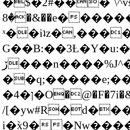
�$�2#���`\^vs
�8�&��e�������:�\���{��9�����g��f�r?
ˣ��iʇz�,���
G��B:��3Ƚ�Y�u:�
ڒ���n����%J^�}
��q;�����e;��
/[�yw#R�d���
i�x̀9��Nw����