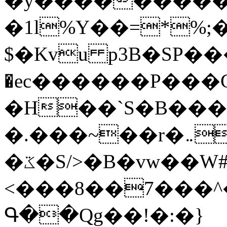
�y�����������
�1l%Y��=*%
$�Kvu p3B�SP�
�ec������P���G
�H��`S�B��
�.���~��r�޼�}�܅�mؕWu���K}
�ػ�S/>�B�vw��W#�I��*]\W��)Ħ�1��fC}
<���8��7���
Գ��Qg��!�:�}