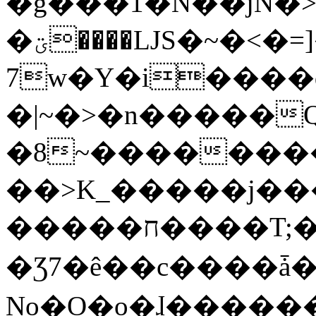
�g���1�N��jN�
�ؾ����ǇS�~�<�=]����^vz��{{��t�%
7w�Y�i����
�|~�>�n�����
�8~��������
��>K_�����j��
�����ח����T;�uU�w��oovW�N�\�v�̓��N��6xz��z^��s�;
�Ʒ7�ê��c����ǡ�Oo
No�O�o�ɺ����