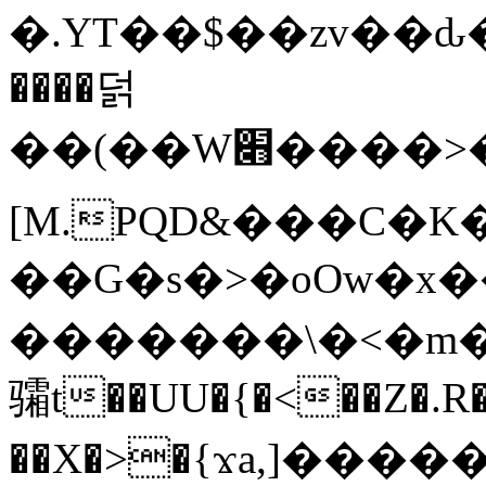
�.YT��$��zv��ԃ
����덝
��(��W׋����>��O>�d�%Y�@�@ڻ<�z{rc&׻��z�����AeK�^�����������˩t��=x~
[M.PQD&���C�K
��G�s�>�oOw�x�
�������\�<�m�PU�5�Ǉ*X�
骦t��UU�{�<��Z�.R�
��X�>�{ϫa,]�����