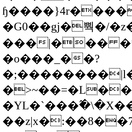
ɧ����}4r����
�G0��gj�뿩�/�z
���|��� �
�o���_��?
�;��������|
�>~��=�L��
�YL�`���߬�\�X�
��z|x�:��8�