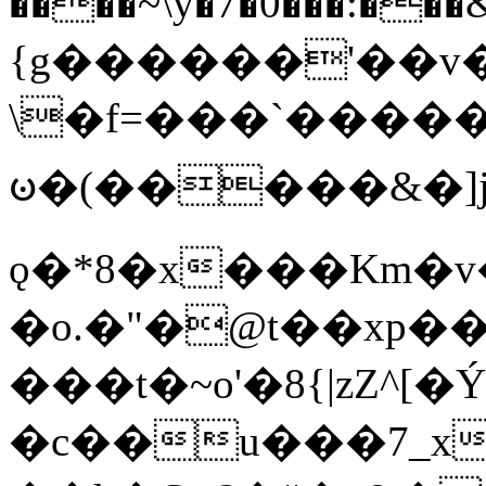
����~\y�7�0���:���&�_DN#�
{g������'��v�
\�f=���`�����
ꧽ�(�����&�]j
ǫ�*8�x���Km�v
�o.�"�@t��xp�
���t�~o'�8{|zZ^[�
�c��u���7_xg{���Q�n4���