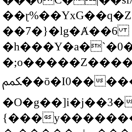
��ɽ%��YxG��q�
��7�}�lg�Ⱥ��6
�h���Y�a�`�0�
�;o�����Z������
ﶻ��ō�I0�����o�b�{L������3����2�O.z���/
�O�g��]i�j��3�u�̨S;�ܳ
{���y������