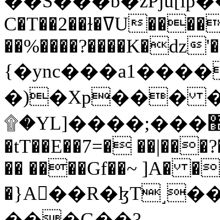
C�T��2��ɫ�ߜU����2�L�����m" �
��%����?����K�ǳ'�
{�ync���a1����
�)�Xp��� �
۩�YL]����;���׿�޽������+��k��o���O�Zt�6�[a��v_r;�b�f���==
�tT��E��7=� ��|���?
�� ����Gf��~ ]A� �
�}A��R�ɮT˼�
���G��?