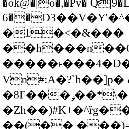
�ok@�|o�,�Pv� Q|9
6��D3��V�Y'�
�1�<�&���
��h���n��Cd
�����˫���4�D�
Vn#:A�?`h��]p�
�8F���ݛ��*\��U��S
�Zh��)#K+�^ȑg�
��(�� ���)=�