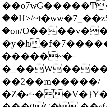
��o7wG�����Ͳ
��H>/~t�ww�7_��z
�on/O����v�
�y�h�f�7����
�����~�-
�_��W����;
��2��m�����/
�Z�ޝ��V�}Y�I�ծ�O�����S��]z��w��7�޷�����h���u��7w.ϻ���8X��ͮ�����W�dm�Jߜ��q/>?
���0C�|��sf