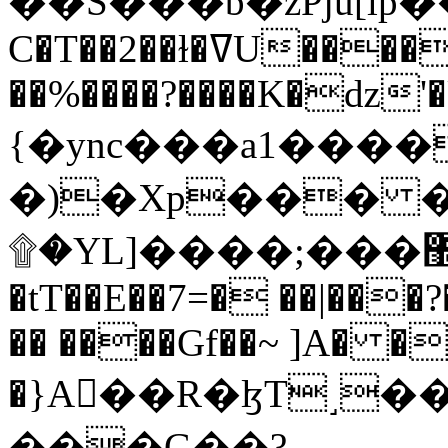
C�T��2��ɫ�ߜU����2�L�����m" �
��%����?����K�ǳ'�
{�ync���a1����
�)�Xp��� �
۩�YL]����;���׿�޽������+��k��o���O�Zt�6�[a��v_r;�b�f���==
�tT��E��7=� ��|���?
�� ����Gf��~ ]A� �
�}A��R�ɮT˼�
���G��?