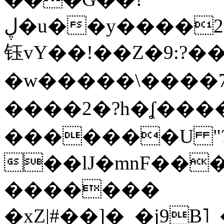
ڸ�u��y����2o�Gc���t!W���k+(���
钰vY��!��Z�9:?� �
�w�����\����7�
����2�?h�ʆ 
�������U "?
��lJ�mnF��
�������
�xZ|#��]�_�j9B