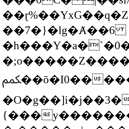
��ɽ%��YxG��q�
��7�}�lg�Ⱥ��6
�h���Y�a�`�0�
�;o�����Z������
ﶻ��ō�I0�����o�b�{L������3����2�O.z���/
�O�g��]i�j��3�u�̨S;�ܳ
{���y������