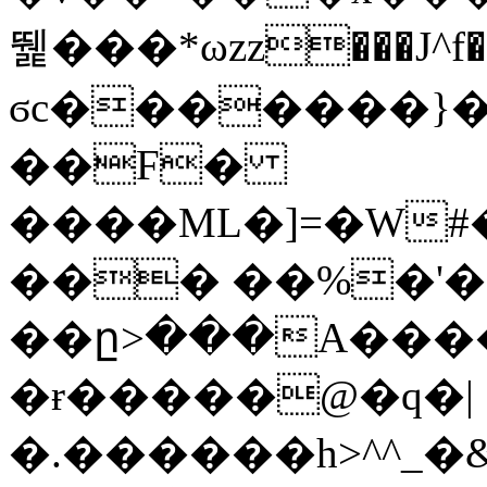
뛡���*ωzz���J^f�o
ϭc�������}��
�
�F�
����ML�]=�W#
��� ��%�'�
��ը>���A����
�ɍ�����@�q�|
�.������h>^^_�