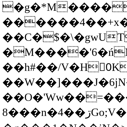
�g�*M����
������4��+x�
��C�$�\�gwUT
�M����'6�ń
��h#��/V�H0ٍK�7'�1�L�A�2
��W��]���J�6jN
��O�'Ww��=���
�8��n�4��ڗGo;V���y��4����n�7�v���Lu�/