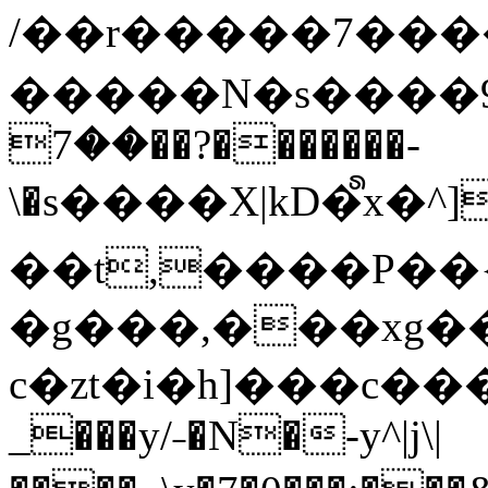
/��r�����7��
�����N�s����9�j
��7��?�������-
\�s����X|kD�᩺x
��t,����P��{
�g���,���xg�
c�zt�i�h]���c���
_���y/˗�N�-y^|j\|