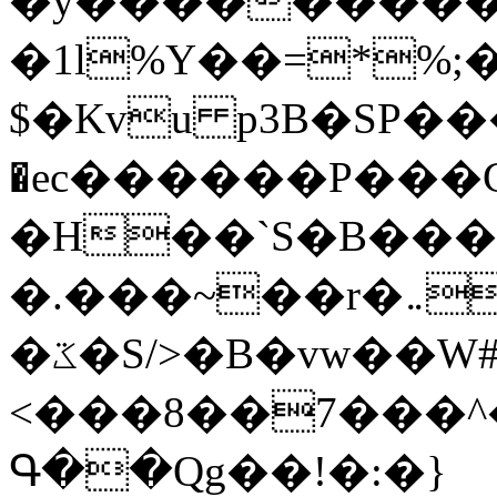
�y�����������
�1l%Y��=*%
$�Kvu p3B�SP�
�ec������P���G
�H��`S�B��
�.���~��r�޼�}�܅�mؕWu���K}
�ػ�S/>�B�vw��W#�I��*]\W��)Ħ�1��fC}
<���8��7���
Գ��Qg��!�:�}