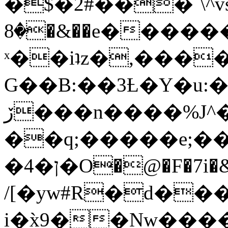
�$�2#���`\^vs
�8�&��e�������:�\���{��9�����g��f�r?
ˣ��iʇz�,���
G��B:��3Ƚ�Y�u:�
ڒ���n����%J^�}
��q;�����e;��
/[�yw#R�d���
i�x̀9��Nw����