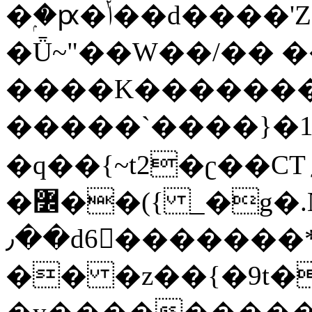
�ۭ�ԗ�ݳ��d����'Z����>!pQ}
�Ǖ~"��W��/�� ��
����K�������
�����`����}�1
�q��{~t2�ʗ��CT؍���������{�~}ur����u�}o����(�:�j���=����{�۝Vo�An��J^��������M\M�'{{l�i
�߼��({ _�g�.Nfӻg����f7z91o^��̤^�>��2�`�:|#dk�{>�>>&�tsw�Nwo�?
٫��d6򆧇�������*��[|^]oo���NW~zz>�X&�u�=K?
�� �z��{�9t�