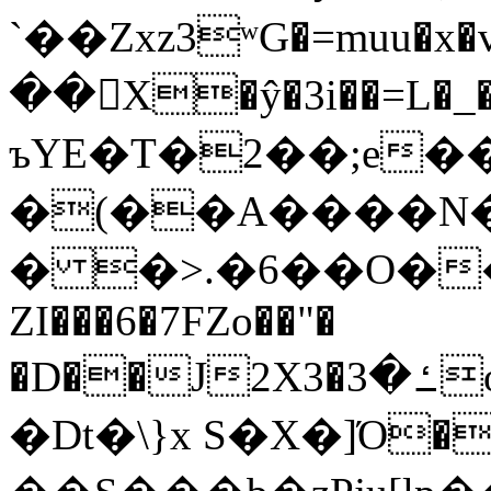
`��Zxz3ʷG�=muu�
��񛆻X�ŷ�3i��=L�
ъYE�T�2��;e�
�(��A����
� �>.�6��O��
ZI���6�7FZo��"�
�D��J2X3�ߑ�3o�|aak�q�@����]�K���w���r;�
�Dt�\}x S�X�]Ό�