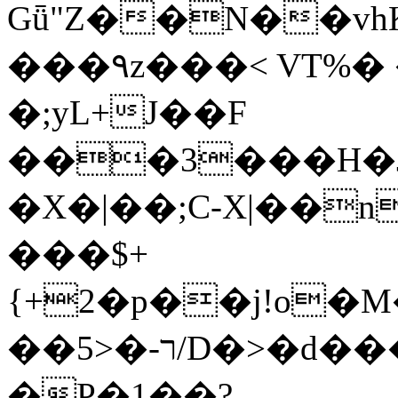
Gǖ"Z��N��v
���٩z���< VT%� �}z�XEu�<ं�Q!
�;yL+J��F
���3���H�J:~�
�X�|��;Ϲ-X|��n
���$+
{+2�p��j!o�
��ר-�<5/D�>�d�����1!u8JP�@TE�
�P�1��?