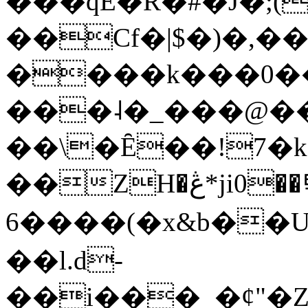
���qE�Ŕ�#�J�;(
��Cf�|$�)�,�
����k���0�
���˨�_���@��
��\�Ȇ��!7�k
��ZH�ڠ*ji0��탃
6����(�x&b��
��l.d-
��i���_�ȼ"�Z�����׋����\�\�w3�|W'�L8y<#�Y�HX�*b��.̏