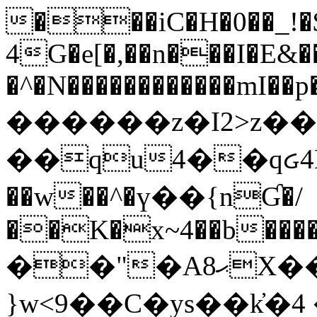
���iC�H�0��_!
4G�e[�,��n���I�E&��
�^�N������������mI��p�
������z�I2>z��
��qu4��qᏽ4H&A
��w��^�ү��{nƓ�/
��K�x~4��b�����
��"�Aޙ8X��M��K�D
}w<9��C�ys��k҆�޼� :���4�� 4�E0���oӮ�