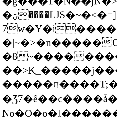
�g���1�N��jN�
�ؾ����ǇS�~�<�=]����^vz��{{��t�%
7w�Y�i����
�|~�>�n�����
�8~��������
��>K_�����j��
�����ח����T;�uU�w��oovW�N�\�v�̓��N��6xz��z^��s�;
�Ʒ7�ê��c����ǡ�Oo
No�O�o�ɺ����