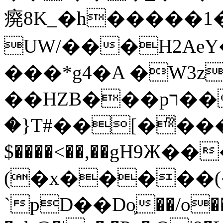
㾱8K_�h�����1
UW/���H2AeY�
���*g4�A �W3z
��HZB���pר��b�wO�N��{@H�m�F{���ۣ��?
�}T#��[�ͫ���
$����<��,��gH9Ж
(�x�����
`pD��Do֛��/o��