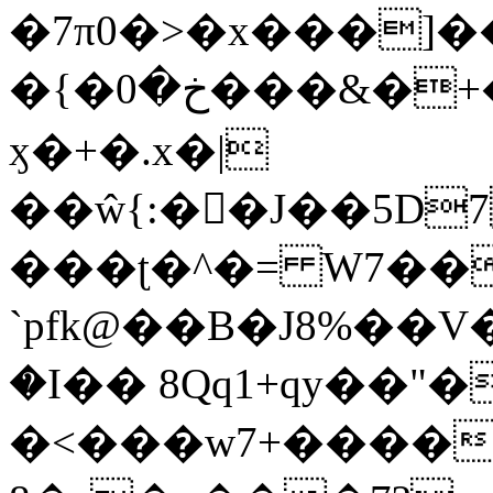
�7π0�>�x���]
�{�خ�0���&�+�zwYFEÙ4�~�_�̾�
ӽ�+�.x�|
��ŵ{:��J��5D7��
���ʈ�^�= W7��
`pfk@��B�J8%��V����\ߤ��/o��d��6b�@��J�tqw3�}>Y]������<�b��̌��{B���~v_v��fT`��88��
�I�� 8Qq1+qy��"�
�<���w󠒪7+�����X�n�F�a��M