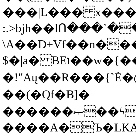
���|L��� x���b
:.>bjh��lՈ���`
\A��D+Vf��n��
$�|a� BEו��w�{���;���q�X��d%�������W� hU�(�1�Ū}9�S�F<��i�L3�;�
�!"Aų��R���{`
��(�Qf�B]�
������ޞ��ϟak��r��_39$�8�p���7�2�yIZ�R��x��/
����A�Ъ�LKA