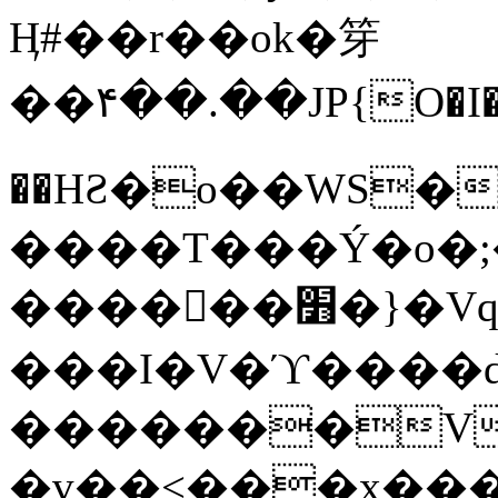
Ӊ#��r��ok�笌
��۴��.��JP{O�I
��ΗƧ�o��WS�
����T���Ý�o�;����������
������׻�}�Vq���j¯���P�.QwO�ｓ
���I�V�ϓ����d
�������V
�v��<���x���ۻ��a���R_�n���