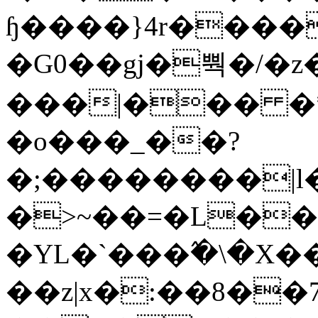
ɧ����}4r����
�G0��gj�뿩�/�z
���|��� �
�o���_��?
�;��������|
�>~��=�L��
�YL�`���߬�\�X�
��z|x�:��8�