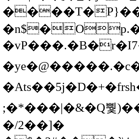
����T�Ρ}�
�n$�Op.
�vP���.�B�r�I7�gp~H
�ye�@��� ��.�c
�Ats��5j�D�+�fr
;�*���|�&�Q뿿)�
�/2��]�