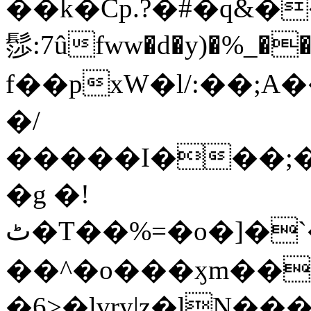
��k�Cp.?�#�q&�
髿:7ûfww�d�y)�%_�����>
f��pxW�l/:��;A
�/
�����I���;�
�g �!
ٹ�T��%=�o�]�`�8mxݽ������˳���0�n̾X'��3ǘ9����������I�&��G�������z>��]�%��/
��^�o���ӽm��ܑ�wOooOn���������
�6>�lvry|z�lN���