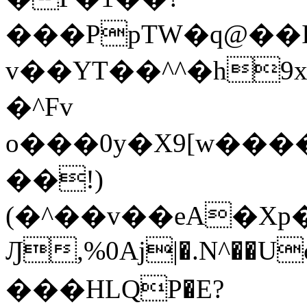
���PpTW�q@��
v��YT��^^�h9x
�^Fv
o���0y�X9[w��
��!)
(�^��v��eA�Xp�>0�+*���h����s�ײT)D$%�AQ�To�*�>W�^�=�.
Ԓ,%0Aj|�.N^��Uc
���HLQP�E?