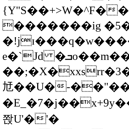
{Y"S��+>W�^F�
�������ig �5
�!jɪ���q�w��
e�`Jd �ܒo��m��1��d|
��;�X�xxsrr�
㝼��U�-��"��zȿ
�E_�7�j��x+9y�
쫝U'�'�