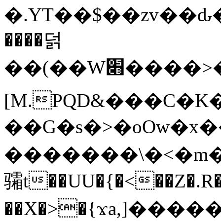
�.YT��$��zv��ԃ
����덝
��(��W׋����>��O>�d�%Y�@�@ڻ<�z{rc&׻��z�����AeK�^�����������˩t��=x~
[M.PQD&���C�K
��G�s�>�oOw�x�
�������\�<�m�PU�5�Ǉ*X�
骦t��UU�{�<��Z�.R�
��X�>�{ϫa,]�����