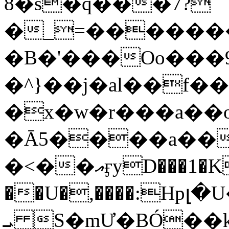
8�s�q���7?
�_=�����
�B�'���Oo���9
�^}��j�al��f
�x�w�r���a�
�Ā5����a��
�<��އӻyD���1�KS�w���!
��U�,����:Hpլ�U�K��_y4߼��O���
ܝ S�mƯ�BÓ�