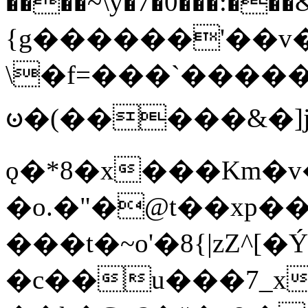
����~\y�7�0���:���&�_DN#�
{g������'��v�
\�f=���`�����
ꧽ�(�����&�]j
ǫ�*8�x���Km�v
�o.�"�@t��xp�
���t�~o'�8{|zZ^[�
�c��u���7_xg{���Q�n4���