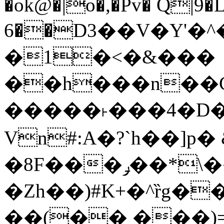
�ok@�|o�,�Pv� Q|9
6��D3��V�Y'�
�1�<�&���
��h���n��Cd
�����˫���4�D�
Vn#:A�?`h��]p�
�8F���ݛ��*\��U��S
�Zh��)#K+�^ȑg�
��(�� ���)=�