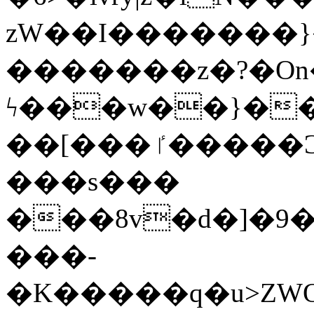
zW��I�������}�
�������z�?�O
ϟ���w��}��
��[���ٵ�����Ͻ���������x�ս��Apq�����޻�V����O�cp����ٝy{����:�k�ןNݯOOCyx6���&���?
���s���
���8v�d�]�9��6
���-
�K�����q�u>ZWOO�w��߼��W�a���p��