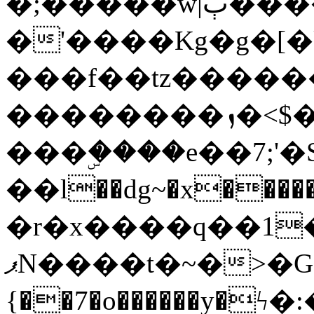
�;�����w|ٻ����<-
�'����Kg�g�[�k
���f��tz�����
��������ܙ�<$��������s���
���ۣ����e��7;'�Sc����ߋv
��l��dg~�x������G��6�{`�g���ݝ
�r�x����q��1
ޕN����t�~�>�G�{�Wރ�sl̞�@x_:�ˏ��՛��zU;wk�F�m�q}
{��7�o������y�