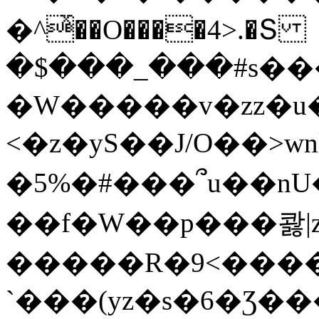
�^ͯ��O����4>.�Տ
�$���_���#s��
�W�����v�zz�u�
<�z�yS��J/O��>wn
�5%�#���՞u��nU
��f�W��p���콿|z
�����R�9<����
`���(yz�s�6�Ʒ�