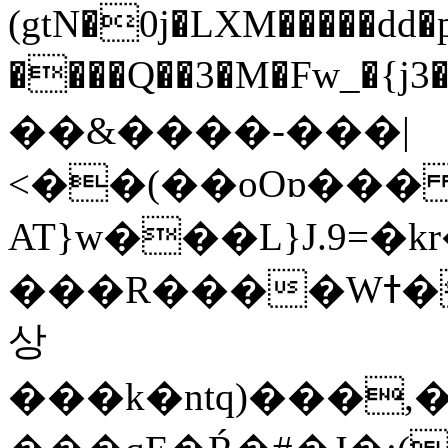
(gtN�0j�LXM�����dd
����Q��3�M�Fw_�{j3��]=����
��&����-���|
<��(��oOɒ���
AT}w���L}J.9=�
���R����Wߙ���o�O���ӯ��������?
상
���k�ntq)���,