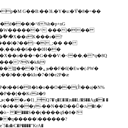
p�M G��B:��3Ƚ�Y�u:�Ÿ̈́�8�=��
R�d���|�^8%h�p+nG
�W������^ ���|���
�\�X��zK���s�ּ?
���l�?��|~�_;�� ��
k�X��o���=�G���V:�<��,�*q�8Q
���??N�k&/
��F�6[�Ew�(-PW�
�J��;��kIo�7�f�e2P�ӕ
��P��[��Kc4�9
��N�d��!��y-��N��D��Ǔ�ԉ�t\�/
�λ~ ����S��(����q$�8�?
��q�����\������?