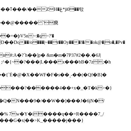
��탃
�/o���|~��r��Oy���!�/�ok@�|o�,�Pv�
#:A�?`h��]p� &m�m�7P
37#2��.�6J|
����?������4��+x�_�T�k>�}
���G�x|��>K_�����j���}