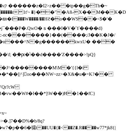
h�~
'~ �}��"�Aޙ8X��M��K�D
�n���^N�g������kwxU� ���
'Z����>!pQ}
VQr?cW
.]7��D%�b/8q?