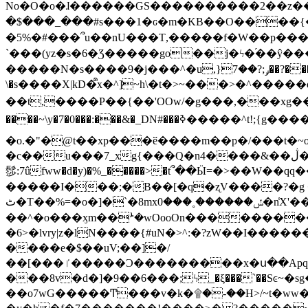
No�O�o�ɺ������GS����������2��z�����i��n�
�$���_���#s���1�ԍ�m�KΒ��O����{��Y
�5%�#���՞u��nU���T,��� ��f�W��p�
`���(yz�s�6�Ʒ�����go��j�ϟ�֜��ŷ���
�����N�s����9�j���^�u,}ݛ;?��7��?�������-
\�s����X|kD�᩺x�^]~h\�t�>~���>�^���
��t,����P��{��'OOw/�g���,���xg��-c�zt
����~\y�7�0���:���&�_DN#���ߢ�����^t!;{g������'��v�-\�f=���`�����ymn~����/ꧽ�(�����&�]j��/ǫ�*8�x���Km�v�m�I}
�o.�"�@t��xp���ӗ����m��p�/���t�~o'�
�c��u���7_xg{���Q�n4����&��ڷ�v�j�ۣ�xo�3��ƙ{��\�9���?:g�/��k�Cp.?�#�q&��m����=
髿:7ûfww�d�y)�%_�����>�t՞��Ӹ=�>��W��qq����ܞ����{K�y�8����2~��o� f��pxW�l/:��;A��:;}z��2Ly���
�����I���;�B��[�q�ʐV����?�g 
ٹ�T��%=�o�]�`�8mxݽ������˳���0�n̾X'��3ǘ9����������I�&��G�������z>��]�%��/
��^�o���ӽm��ܑ�wOooOn����������U3:ٹ>ߦ��8�.B#4���������O�g��~��<{�_��N���}y�
�6>�lvry|z�lN����{#uN�>^:�?zW��I��
����e�$��uV;��]�/
��[���ٵ�����Ͻ���������x�ս��Apq�����޻�V����O�cp����ٝy{����:�k�ןNݯOOCyx6���&���?���s���
���8v�d�]�9��6���;ϟ_�ξ���`��Sͼ~�sg��jgg�|���-
��o7wG�����Ͳ���v�k�۩�-��H>/~t�ww�