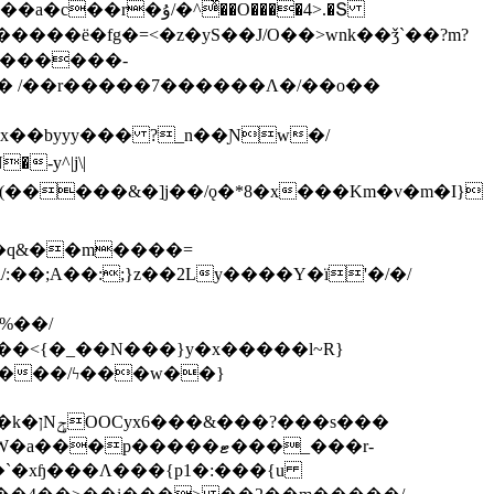
ͯ��O����4>.�Տ
�ё�fg�=<�z�yS��J/O��>wnk��ǯ`��?m?
�'������-
 /��r�����7������Λ�/��o��
]x��byyy��� ?_n��Ɲw�/
-y^|j\|
�����/ϟ���w��}
��`�xɧ���Λ���{p1�:���{u