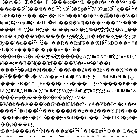
��o��5��4i��9._v3�Sg�V 97un33q��
���?
˞v��qmQ�/�qo�� �>Uu߲�vU��$j�Vͦ9[�f����7ް
���O3U�aH�h�s��p�X�%� b�Al_��ֲ�
]L�Xm���0�˒�q��nY�b�
�V0�{��N͉fMz}}��J�d������ �M���Q�"f-
�"�]��B�N(��8z[��l��V��"��)
�K�G"UͺFV��i�Jn� ��: ]N����P�z
�V�H��7�.#�l�z�Vi]
~$��.j�Xaxja~�!�2���
���i+p�)����Z�F�@\|zM�|
Y�W�b��A���k�Gr��h3M�z?oA�Vk�I� �
5����\{����6j���J��z��2���YT i�>
۾��$�TJXʛ�@���5J�P���<=-���!�k�?-�W�?
�;!���)!
KtB�*$���s�M����af��{�BmQ��_L�q�