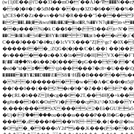
(w{1j0E��@i'��33��mO�`��AJ�ʸߜ���N��e;�vv�3R�5� [���cc�L"�g�r���Wz�.m#��Q�Bv���+��2K�tN������^�}y������Q�ۅUbB,���j�зb*��Q"�zӦc��Y�, B]!hI�KZ�T�5/
�ri�]�#�{\�5dM��ʿ��sy�3ZO�6����%�
냢CES�Ԟ�Zz��wv��%F�R����"5����i FJo߿E�I���J��K^D��iO�I�7<�䌔�l�\�W�H���IK�|ςR3~t@ j����g�E�
�t5��L��(�&wu9��z��2��od�R,%��VN7q�i�m
��ρ���%)�k C��$��(l3��4n+N'� 
��C�d�3o�s6��HY�c0��7��ܭt b���o�;i`�$R�N[z���h�K����-�]T�4�n�k�<ł@1�u���_�x�u�
C���J���ܮ�4�7{�1cVVX���"Z[I^gc? �0X�Ry��'�u��.̼�+��R��RnF$��/XHkDQ��*!"�����
�����#��_:ZQG�(�
j��/C�L��1 ��]��
�v������z��X�!n�Fd�H[l VX��F`R��M�oG�m�������ۼA��XXˮ~��^
�(\��`4�ۣ��Nƾ�k��2�[����pG���(�)
�ed�"td�٥��^(pb��l���7�c8=�U���\Q����wƜ�M�t�l��N��Z#��3E<���X@��|���8��2f�(� u��� �K�Zе?��TӊjLEn��m
�|�����(�Y�2��D���\E�S8/� וH䨺�B���9��u��/؆���5�<�ʾV#2ύ�)e��-�j�*A:�z'%�B��$��d{ڀ ��s!������g�fX��1�Z�[eC�m� �-
�%�J������ �w��A�C��t�n5@��
��l'��0��{��l2?�e�9�"�Z��1�b*�;�ІV:
��(:RL�b��Z[8̦�cg��0�2T,��4HϏ�+k��
�g#n��3�K�OnV)�j��cpK(^J�Xh��
�,���(���9xX���x2�Eù�GU3a
�Uj�\Fؒ�����ou�t��ss����P��J8�G�p� ��Ғ�a� �{?���r8oJI��ȋ
����,d���#�|��WR~�,�{��@�bw�
�Og�_�f���oY2ԁ*a��,K
���(io��x