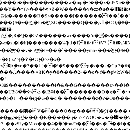
���e����w�mp�<���x�d^Xϧ����a�c��r�ۇ/�^
��*}\>���}�W�����v�zz�u��֌���o����
��콿|z�-�����R�9<�����[������ї��ٗa�
��}$�v��Io�ZG�����Q���,v�OO;�8��
��q.�;R�\]��>Z������wɛ����ˇo��s����
�i�h]���c����'#ֆ�F��>��V?_���y/˗�N�
8{|zZ^[�Ý�OQ�>z�x�-
�Y�ï'�/�/
�!
x�����l~R}
�����}�J;+���(q�G��c;�-�������z�?�On�
�K�����q�u>ZWOO�w��߼��W�a���p�����ޓ���_���r-
7_��zS?y�Moϫ���#�ۗ�/�on/O����v���l