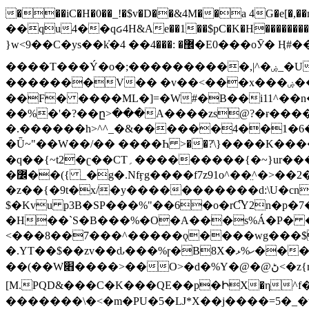
���iC�H�0��_!�$v�D��&4M��a 4G�e[�,��n���I�E&��f��-�^�
��qu4��qᏽ4H&Ae��1��$pC�K�H����������č@QX�
}w<9��C�ys��k҆�޼� :���4�� 4�E0���oӮ� Ӊ#��r��ok�笌��۴��.��JP{O�I�I�M��4�6Џ�3�ꦩ�l���W����/��ΗƧ�o��WS��<$�'�
����T���Ý�o�;����������,|^�ۻ_�U����B�ܭw����:�*|������׻�}�Vq���j¯���P�.QwO�ｓ���I�V�ϓ����d}
�������V�� �v��<���x���ۻ��a���R_�n���뛡���*ωzz���J^f�o�\>���yc-ϭc�������}��(����;/J��K�J�/
�
�F� ����ML�]=�W#�B��i11^��n
��%�'�?��ը>���A����zs@?�ɍ���
�.������h>^^_�&������4��1�6�bUo�o.�� 
�Ǖ~"��W��/�� ����Һ >��?ֿ\}����K�
�q��{~t2�ʗ��CT؍���������{�~}ur����u�}o����(�:�j���=����{�۝Vo�An��J^��������M\M�'{{l�i
�߼��({ _�g�.Nfӻg����f7z91o^��̤^�>��2�`�:|#dk�{>�>>&�tsw�Nwo�?٫��d6򆧇�������*��[|^]oo���NW~zz>�X&�u�=K?��
�z��{�9t�x/�y�����������d:\U�cn
$�Kvu p3B�SP���%"��6�o�rC͆Y2n�p
�H��`S�B���%�O�A���s%Á�P� �.���~��r�޼�}�܅�mؕWu���K}�ػ�S/>�B�vw�
<���8��7���^�����ǫ����wg���$
�.YT��$��zv��ԃ���%ɼ�B
8X�ހ%ޅ��������׏������en�KT��������/����덝
��(��W׋����>��O>�d�%Y�@�@ڻ<�z{rc&׻��z�����AeK�^�����������˩t��=x~
[M.PQD&���C�K���QE��p�ԻX�η^f���
�������\�<�m�PU�5�Ǉ*X��j����=5�_�w�����_�PO��{ޥ�V�ӗ�������� o�t⭟#��w7�p��6