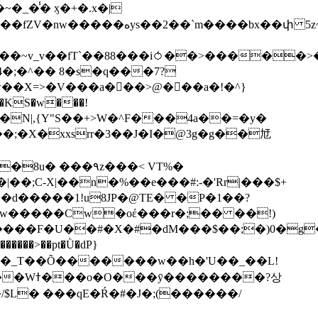
��bx��փ 5z~�>�y4N/
��X=>�V���a��ً�>@���a�!�^}
>�N|,{Y"S��+>W�^F���4a��=�y�
�٩z���< VT%�
��3���H�J:~�N����W�[q���2�tߟ�Ó��Qc~|�X�|��;Ϲ-X|��n�%��e���#:-�
'Rr|���$+
X9[w�����Cw�oέ���r�;�� ��!)
�����>��pt�Ǜ�dP}
���?상
/$L� ���qE�Ŕ�#�J�;(������/