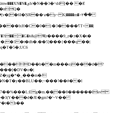
��3�^d4[�� �Ɇ
I�nQ�
�y~ K|����m�>٢��
��lxH�C�0�}�3����؟T+��|
�V�?i�� �G�۸&@뭭r����9_z�:t�X�t�
i��;�3�t�dh�.��5]���{���q ��|
�=���D��h� �m���o)���d�?
Z�yǥ�*�_���m�/
�N�T�y��BLU��;~���˥��#��l
��7��%���L:Eg�m.��̝��8������lkv
*�t�h��