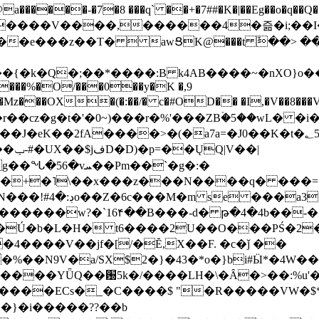
���-�7�8 ���q` ��+�7##�K�|��Eg��o�q��Q�˩mw���XN�N�یb/�N
p�e����V����,������4�즒�i;��
�T�  awՑK@���t ٚ��> ��[v�[�6I�ŅR��ݍ
�;���{�k�Q�;��*����:B k4AB����~�nXO}o���
���%�O/���0��y�K �,9
z���OX�(�:��/� c�#OD�� �I,�V��8��
b�r��cz�g�t�'�0~)���r�%'���ZBۡ�5��wL� �
��2fA����>�(�a7a=�J0��K�t�؂5q�T�5�;UC6
��|
�Pm��`�g�:�
>�<�+�˥\��x���z���N����q� ��
���[�DV�o�|
�����w?�`16۴��B���-d� թ�4�4b��-�
�2�Ú�b�L�H� t6����2U��O���PŚ�2
4����V��jf�[/�Ĕ,X��F. �c�ǰ ��
�%��N9V�a/
SX$2�}�43�*o�}bi#Ӹ*�4W
c8A����ECs�_�C����$ "�R�����VW�$
}�i�����??��b