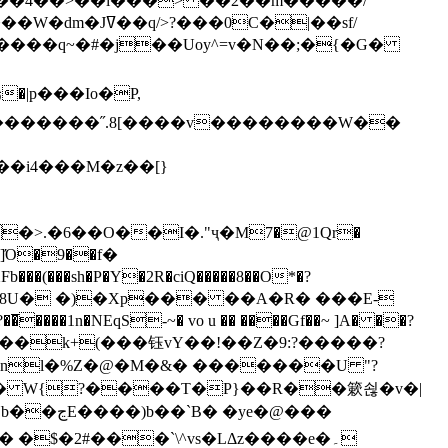
`��4��>��i���> ��2��m�����/
B����q~�#�j��Uoy^=v�N��;�{�G�
�>.�6��O��I�."ҷ�M7�@1Qr�
Fb���(���sh�P�Y�2R�ciQ�����8��O*�?
s����nl�%Z�@�M�&� �������U "?
�U� W{?����T�Ρ}��R��簌쇦�v�|
e�@���
]� �$�2#���`\^vs�LΔz����e�۔