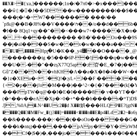
��X�>�{ϫa,]������;1n�/�7π0�>�x���]�����z����/�7?� �{�خ�0���
��ŵ{:��J��5D7��w��������l��$����^������e$
���ʈ�^�= W7������� ���/��
`pfk@��B�J8%��V����\ߤ��/o��d��6b�@��J�tqw3�}>Y]������<�b��̌��{B���~v_v��fT`��88���i⥀��>�����>�ޯ�'�����?
�I�� 8Qq1+qy��"�|�<���w󠒪7+�����X�n�F�a��M<�ح��]��g�����`�s��z�C�
�_=���������� �B�'���Oo���9S�z
��j�al��f��S�w� �x�w�r���a��o���W�1� �Ā5
�������ig �5���6P-�!jɪ���q�w�������z���9��� e�`Jd �ܒo�
��U�-��"��zȿX77Q5ap�;t昚�E_�7�j��
Gǖ"Z��N��vhKH�A��a�X�8�4��W<��7�
{+2�p��j!o�M���)��^2<�{�7���(k[�Y�JT�Z��@`h,�@�
���PpTW�q@��I�E�I����8|� v��YT��^
(�^��v��eA�Xp�>0�+*���h����s�ײT)D$%�AQ�To�*�>W�^�=�.�9�Ύ҇�z�l�E�����F�U��#�X�#�dM���$��;�)0�g�OH�����w�����ҋ��
Ԓ,%0Aj|�.N^��Uc2��̝d X��f娯���HLQP�E?(gtN
����Q��3�M�Fw_�{j3��]=�����<�l��n��E�p4�Ld2�2~�o6y��oy=$7�y�r�
��&����-���|<��(��oOɒ��� ���G�8Bl AT}w���
���k�ntq)���,����pApy�9�Y�1zWM
��Cf�|$�)�,���jɢ� ����k���0�