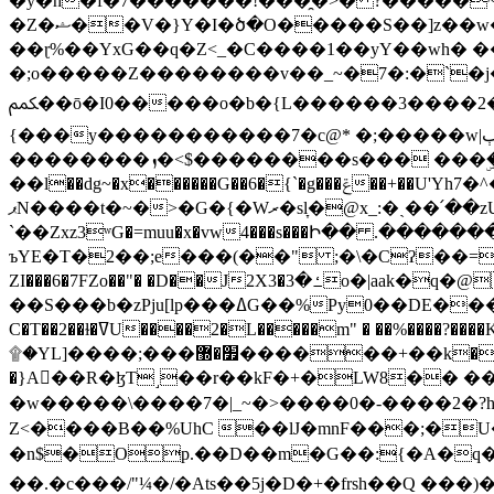
�y�h�f�7�������!���̯�>� ?�����
�Z�ޝ��V�}Y�I�ծ�O�����S��]z��w��7�޷�����h���u��7w.ϻ���8X��ͮ�����W�dm�Jߜ��q/>?���0C�|��sf/
��ɽ%��YxG��q�Z<_�C����1��yY��wh� �
�;o�����Z��������v��_~�7�:�`�j�����
ﶻ��ō�I0�����o�b�{L������3����2�O.z���/�O�g��]i�j��3�u�̨S;�ܳ��������kژ�|p���Io�P,
{���y�����������7�c@* �;�����w|ٻ����<-�'����Kg�g�[�k�)ܹ�X?���f��tz�������˝.8[����v��������W��
��������ܙ�<$��������s��� ���ۣ����e��7;'�Sc����ߋvf������g�2ޓ�?
��l��dg~�x������G��6�{`�g���ݝ��+��U'Yh7�^�8'�o��|�r�x����q��1�g������i����i4���M�z��[}
ޕN����t�~�>�G�{�Wރ�sl̞�@x_:�ˏ��՛��zU;wk�F�m�q}{��7�o������y�ϟ�:�������
`��Zxz3ʷG�=muu�x�vw4���s���Ի�� .�������
ъYE�T�2��;e���(��" ;�\�Cʔ��=
ZI���6�7FZo��"� �D��J2X3�ߑ�3o�|aak�q�@����]�K���w���r;� �Dt�\}x S�X�]Ό�9��f�
��S���b�zPju[lp���ߡG��%Py
C�T��2��ɫ�ߜU����2�L�����m" � ��%����?����K�ǳ'�U4�?ü�Ġ����q־{�ync���a1�����T-�8U� �)�Xp��� ��A�R� ���E-
۩�YL]����;���׿�޽������+��k��o���O�Zt�6�[a��v_r;�b�f���== �tT��E��7=� ��|���?��̅����1n�NEqS-~� vo u �� ����Gf��~ ]A� ��?
�}A��R�ɮT˼��r��kF�+�LW8�� ���G��?ڸ�u��y����2o�Gc���t!W���k+(���钰vY��!
�w�����\����7�|_~�>�� ��0 �-����2
Z<����B��%UhC ��lJ�mnF���;�
�n$�Op.��D��m�G��:{�A�q��/�vP���.�B�
��.�c���/"¼�/�Ats��5j�D�+�frsh��Q ���