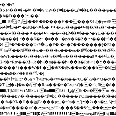
Ǌ^��~��W"hW�}rk��Cr�L����/p��
�ן�4�O�@�F�7i�&�6�īw�:o���X(�������~�~�y���_��=��rۏ7t��R�ΰ����H����
�&J /[�yw#
Q� �B\3�>x�_ �G0��gj�뿩�/�z�#�
�
�������|�>~��=�L���?�YL�`���߬
�w8�q��t���5��#��+�pʣ�6�Z����\�
j]m��N��ԉ�~���x���eo�1Z���/�Z
eWH����8��E09�"e�sw������a0�ci:�j
�X/e��mj�����[t�Rd{�Y�����Ϣ���7[�؏ܡ
���?}���W�L��֍Z�@z��m�]��b*�k[;�
|�z]�n/�d9�Ro4���^�Lӎ>^Ɋ��=kjfǔ�d
�P�����kV�-���q�^$cd �����YQIm����f
:� %�Xl-�H��赑Fq���p�=9p�`�2z�<�A
�wfI���� u0�˗a>vdUp�|��$�ؐ�&` ����