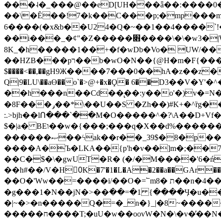
���˨�_���@��eD[UH���ǟ��:����0
��\�Ȇ��!7�k��C���p;�mp���mU��)iG
6����(�x&b��U24�Q�~��1��4����`!�
��i���_�ȼ"�Z�����׋����\�\�w3�|W'�L8y<#�Y�HX�*b��.̏�yr-k��UO����@����� `㾱
8K_�h�����1��+�f�wDb�Vo� UW/���
��HZB���pר��b�wO�N��{@H�m�F{���ۣ��?�}T#��[�ͫ������jd�8��֠|=zn��=�ϸV5n~:�q~?'�
$����<��,��gH9Ж����7���0��hA�z��z�H
Q|9�LU\��aƟ��o`�>@+�x�Ϙ� 6��D3��V
��h���n��Cd��̢��:y��o'�)v�=N�
�8F���ݛ��*\��U��S �Zh��)#K+�^ȑg���}O���!�pR�¦8?��(�� ���)=��La<{� ;^�{~�?���|L��� x���bB�7z;�h
:.>bjh��lՈ���`��M�O�����^�?\A��D+Vf
$�|a� BEו��w�{���;���q�X��d%�������W� hU�(�1�Ū}9�S�F<��i�L3�;� �!"Aų��R���{`Ė�@�X��WF�F�s��˼-��(�Qf�B]�
������ޞ��ϟak��r��_39$�8�p���7�2�yIZ�R��x��/
����A�Ъ�LKA��{p'h�v��]m�;��
��C�$�\�gwUT�R� (�/�M����'6�ń
��h#��/V�H0ٍK�7'�1�L�A�2��a��GAr���e۟�h��9�Ҁ�ɏ�,׾Xǥf(�Y�ϰ:y�����97.D�o
��O�'Ww��=����i/��O�=՟mת �8��n�4��ڗGo;V���y��4����n�7�v���Lu�/
�g���1�N��jN�>��߭��=�1 {����Ӌ�u�������}�ؾ����ǇS�~�<�=]����^vz��{{��t�% 7w�Y
�|~�>�n�����Q�=�_n�}
_|�8~����
�����ח����T;�uU�w��oovW�N�\�v�̓��N��6xz��z^��s�; �Ʒ7�ê��c����ǡ�OoO��e0+'?