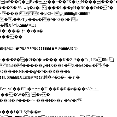
���Z�.%qwɮ�#�e ,���L��pH�R0��Od�"�
��/� � :��3Ҵc��o��/�>3�!�`s/
΍X' S2���ET
�Q���RNB��@�?�ɨ�R���h
X��U$0����XEm�a��z\黝�<�z�~[� r¨�
B w`��FFu��Dl��R�R�e���p8[
�����W�u�e�
���!�HjS@��m !