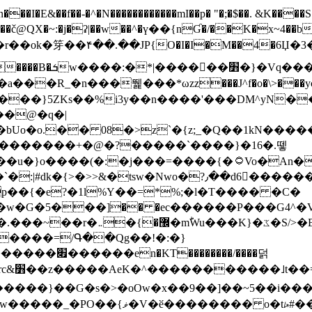
N������������mI��p� "�;�$��. &K����S�vק ������z�I2>z�� �tp��g�T
~:�j�ʡ|��w��^�ү��{nƓ�/��K�x~4��b�����r 1t
���}5ZKѕ��%i3y��n����'���DM^yN�
��@�q�|
08�>z`�{z;_�Q��1kN������\f; �ۭ�ԗ�ݳ��d����
���������+�@�?�����`����}�16�.뗗
p��{�e?�1l%Y��=*%;�l�T���� �C�
�7�w�G�5���]�� �ec������P���G4^�
�W#�I��*]\W��)Ħ�1��fC}
����=/Գ��Qg��!�:�}
��}��G�s�>�oOw�x��9��]��~5��i���>�
�骦t��UU�{�<��Z�.R����w77*jk8{|