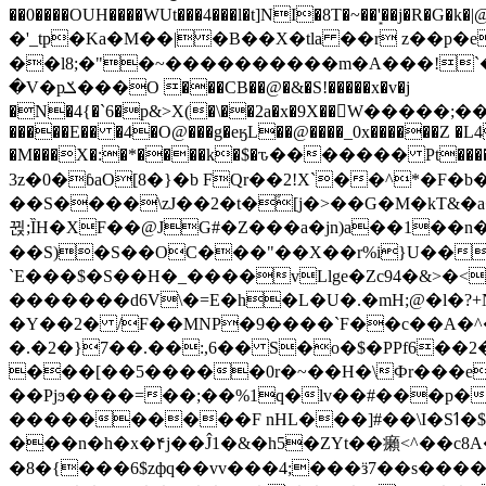
��0����OUH����WUt���4���l�t]NI�8T�~��'͙��j�R�G�k�|@a���
�'_tp�Ka�M��|�B��X�tla ��r z��
��l8;�"�~����������m�A���!`��e���z�
�V�pݎ���O ���CB��@�&�S!�����x�v�j
�N�4{�`6�p&>X(�\��2a�x�9X��򢧰W����
�����E�� �4�O@���g�eӄL��@����_0x������Z �
L4
�M���X�:�*����k�$�ԏ������� Pt����M
3z�0�ɓaO[8�}�b FQr��2!X`��^*�F�
��S����\zJ��2�t�۫[j�>��G�M�kT&�a��J�eK
뀑;ȈH�XF��@JG#�Z���a�jn)a��1��n��ݕ-#�UX��$jفD�D)�p=��ŲQ|V
��S)�S��OC���"��X��r%i}U��g��ᖓ�56�vܚ�
`E���$�S��H�_����vLlge�Zc94�&
�������d6V\�=E�h�L�U�.�mH;@�l�?+N���!#ڊ:�4o��Z�6c���M�m se ���a3
�Y��2� /F��MNP�9����`F��c��A�^�
�.�2�}7��.��:,6�� S�o�$�PPf6�
���[��5�����0r�~��H�\Фr���e�
��Pjϧ����=��;��%1q�lv��#���p�
����������F nHL���]#��\I�Sߗ�$����YǕQ��԰5k�/����LH�\�Ȃ�>��:%u'��3(Y���d�JΕ�gm?�'~V��
���n�h�x�۴j��Ĵ1�&�h5�ZYt��癩<^�� 
�8�{���6$zфq��vv���4;���ӟ7��s�����