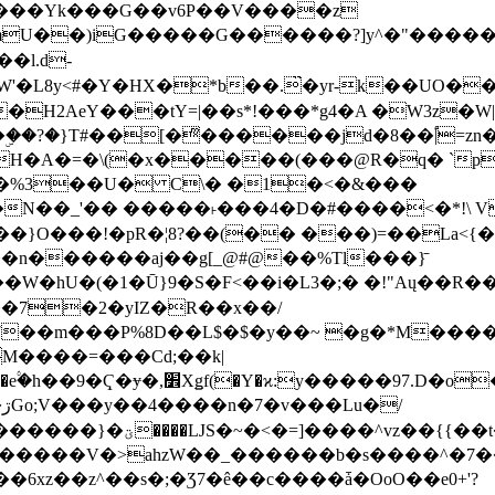
���Yk���G��v6P��V����z
�����G������?]y^�"�������ߠ���/��ZH�ڠ*ji0
�l.d-
H2AeY���tY=|��s*!���*g4�A �W3z�W|
�A�=�\(�x�����(���@R�q� `pD��Do֛�
�Y'�^�%3��U� C\� �1�<�&���
N��_'�� �����˫���4�D�#����<�*!\ Vn
��n������aj��g[_@#@��%Tl���}̄
7��m���P%8D��L$�$�y��~ �g�*M���
M����=���Cd;��k|
�Q�N���9�/��W��]���J�6jN�/
�i����q��=R����7_/
�����V�>ahzW��_������b�s����^�7�