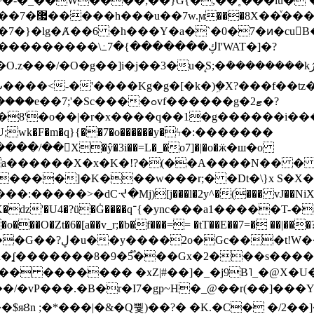
~�-�_��W����;��}G{�,��˳���lu�
�7�}�lg�Ⱥ��6 �h���Y�a�`�0�7�ͷ�cu
����\߸7�{�������ڮI'WAT�]�?
���/��񛆻X�ŷ�3i��=L�_�o7]�|�o�ӝ�ш�o
a������X�x�K�!?�(��A����N�� � 
0��DE�����:�����>�dCᔵ�Mj)[j���l�2y^�(
��� vJ��NiX
��Z�9:?� ����?
�?h�ʆ �������8�9�5֟���Gx�2���
U�� ������� �xZ|#��]�_�j9B˥_�@X
r�I7�gp~H�_@��r(��]���Yb��ڃE����)b��`B� �y
)��$яȢn ;�*���|�&�Q뿿)��?� �K.�C� �/2��