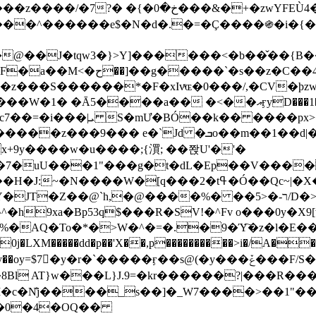
&�+�zwYFEÙ4�~�_�̾� ӽ�+�.x�|
�N�d�.�=�Ç����֍�i�{���fZV�nw�����ەys��2��`m��
�4�;�^�� 8�s�q���7?
���S������*�F�xIvͯɶ�0���/,�CV�ϸzw
����a�� �<��އӻyD���1�KS�w���!
��U�,����:Hpլ�U�K��_y4߼��O����_@c7��=�i���|ܝ S�mƯ�BÓ��k�� ����p
x
�m��1��d|��;�X�xxsrr�3��J�I�@3g�g��㝼
x+9y����w�u����;{㵋; ��쫝U'�'�
uU���1"���g�t�dL�Ep��V�����8u� ��
�}z�XEu�<ं�Q!�;yL+J��F �
���%� ��ר-�<5/D�>�d�����1!u8JP�@TE� �P�1��?
^�h9xa�Bp53q$���R�ЅV!�^Fv o���0y�
�0j�LXM�����dd�p��'X��,p����������>i�/A���
`�����ӻ��s@(�y���ݞ���F/S��_T��Õ�������w��h�'U��_��L!
L}J.9=�kr������?|���R����Wߙ���o�O���ӯ�����
�c�N̐j����_s��]�_W7����>��1"��
��0�4�OQ��