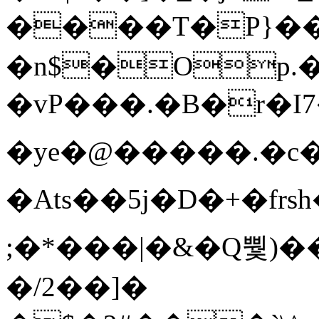
����T�Ρ}�
�n$�Op.
�vP���.�B�r�I7�gp~H
�ye�@��� ��.�c
�Ats��5j�D�+�fr
;�*���|�&�Q뿿)�
�/2��]�