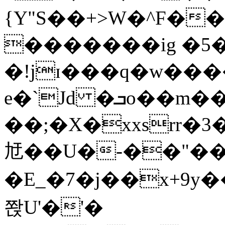
{Y"S��+>W�^F�
�������ig �5
�!jɪ���q�w��
e�`Jd �ܒo��m��1��d|
��;�X�xxsrr�
㝼��U�-��"��zȿ
�E_�7�j��x+9y�
쫝U'�'�