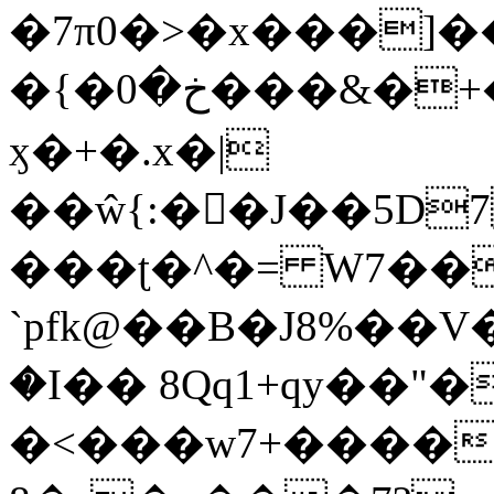
�7π0�>�x���]
�{�خ�0���&�+�zwYFEÙ4�~�_�̾�
ӽ�+�.x�|
��ŵ{:��J��5D7��
���ʈ�^�= W7��
`pfk@��B�J8%��V����\ߤ��/o��d��6b�@��J�tqw3�}>Y]������<�b��̌��{B���~v_v��fT`��88��
�I�� 8Qq1+qy��"�
�<���w󠒪7+�����X�n�F�a��M