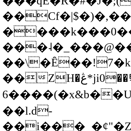
���qE�Ŕ�#�J�;(
��Cf�|$�)�,�
����k���0�
���˨�_���@��
��\�Ȇ��!7�k
��ZH�ڠ*ji0��탃
6����(�x&b��
��l.d-
��i���_�ȼ"�Z�����׋����\�\�w3�|W'�L8y<#�Y�HX�*b��.̏