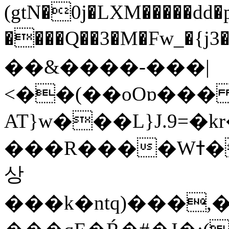
(gtN�0j�LXM�����dd
����Q��3�M�Fw_�{j3��]=����
��&����-���|
<��(��oOɒ���
AT}w���L}J.9=�
���R����Wߙ���o�O���ӯ��������?
상
���k�ntq)���,