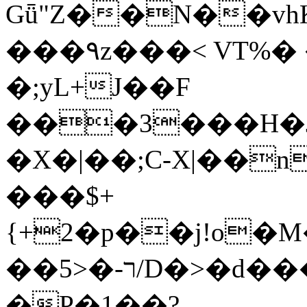
Gǖ"Z��N��v
���٩z���< VT%� �}z�XEu�<ं�Q!
�;yL+J��F
���3���H�J:~�
�X�|��;Ϲ-X|��n
���$+
{+2�p��j!o�
��ר-�<5/D�>�d�����1!u8JP�@TE�
�P�1��?