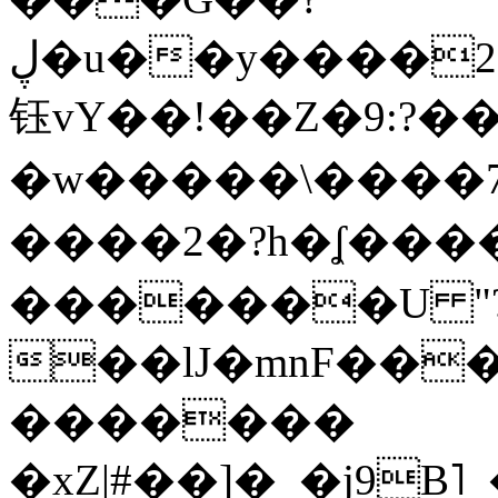
ڸ�u��y����2o�Gc���t!W���k+(���
钰vY��!��Z�9:?� �
�w�����\����7�
����2�?h�ʆ 
�������U "?
��lJ�mnF��
�������
�xZ|#��]�_�j9B