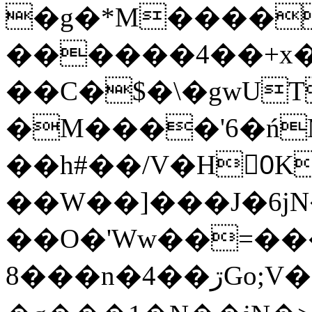
�g�*M����
������4��+x�
��C�$�\�gwUT
�M����'6�ń
��h#��/V�H0ٍK�7'�1�L�A�2
��W��]���J�6jN
��O�'Ww��=���
�8��n�4��ڗGo;V���y��4����n�7�v���Lu�/