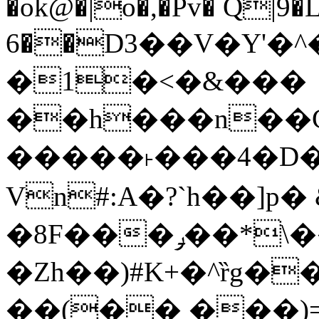
�ok@�|o�,�Pv� Q|9
6��D3��V�Y'�
�1�<�&���
��h���n��Cd
�����˫���4�D�
Vn#:A�?`h��]p�
�8F���ݛ��*\��U��S
�Zh��)#K+�^ȑg�
��(�� ���)=�