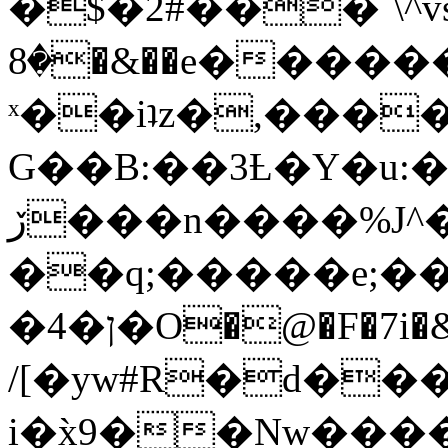
�$�2#���`\^vs
�8�&��e�������:�\���{��9�����g��f�r?
ˣ��iʇz�,���
G��B:��3Ƚ�Y�u:�
ڒ���n����%J^�}
��q;�����e;��
/[�yw#R�d���
i�x̀9��Nw����