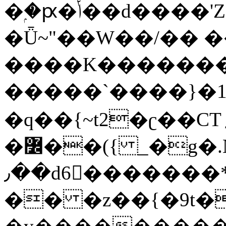
�ۭ�ԗ�ݳ��d����'Z����>!pQ}
�Ǖ~"��W��/�� ��
����K�������
�����`����}�1
�q��{~t2�ʗ��CT؍���������{�~}ur����u�}o����(�:�j���=����{�۝Vo�An��J^��������M\M�'{{l�i
�߼��({ _�g�.Nfӻg����f7z91o^��̤^�>��2�`�:|#dk�{>�>>&�tsw�Nwo�?
٫��d6򆧇�������*��[|^]oo���NW~zz>�X&�u�=K?
�� �z��{�9t�