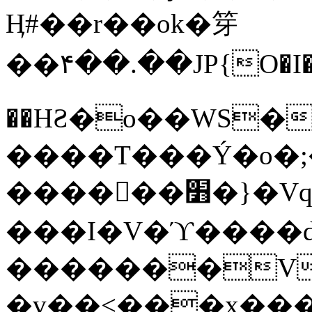
Ӊ#��r��ok�笌
��۴��.��JP{O�I
��ΗƧ�o��WS�
����T���Ý�o�;����������
������׻�}�Vq���j¯���P�.QwO�ｓ
���I�V�ϓ����d
�������V
�v��<���x���ۻ��a���R_�n���