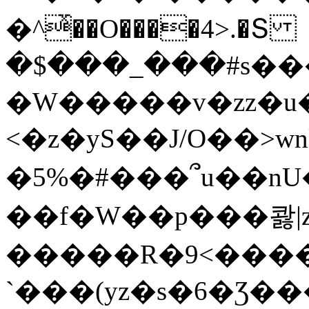
�^ͯ��O����4>.�Տ
�$���_���#s��
�W�����v�zz�u�
<�z�yS��J/O��>wn
�5%�#���՞u��nU
��f�W��p���콿|z
�����R�9<����
`���(yz�s�6�Ʒ�