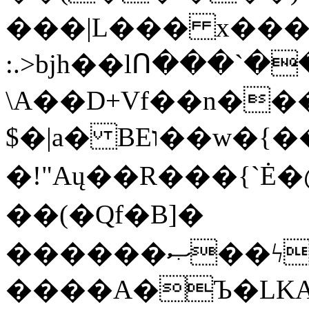
���|L��� x���b
:.>bjh��lՈ���`
\A��D+Vf��n��
$�|a� BEו��w�{���;���q�X��d%�������W� hU�(�1�Ū}9�S�F<��i�L3�;�
�!"Aų��R���{`
��(�Qf�B]�
������ޞ��ϟak��r��_39$�8�p���7�2�yIZ�R��x��/
����A�Ъ�LKA