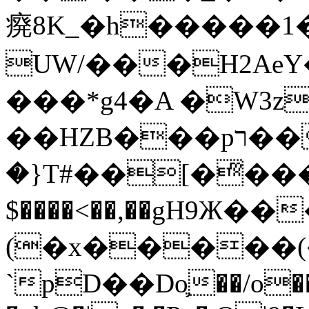
㾱8K_�h�����1
UW/���H2AeY�
���*g4�A �W3z
��HZB���pר��b�wO�N��{@H�m�F{���ۣ��?
�}T#��[�ͫ���
$����<��,��gH9Ж
(�x�����
`pD��Do֛��/o��