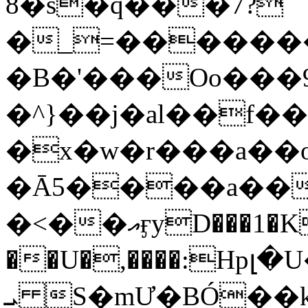
8�s�q���7?
�_=�����
�B�'���Oo���9
�^}��j�al��f
�x�w�r���a�
�Ā5����a��
�<��އӻyD���1�KS�w���!
��U�,����:Hpլ�U�K��_y4߼��O���
ܝ S�mƯ�BÓ�