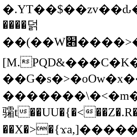
�.YT��$��zv��ԃ
����덝
��(��W׋����>��O>�d�%Y�@�@ڻ<�z{rc&׻��z�����AeK�^�����������˩t��=x~
[M.PQD&���C�K
��G�s�>�oOw�x�
�������\�<�m�PU�5�Ǉ*X�
骦t��UU�{�<��Z�.R�
��X�>�{ϫa,]�����