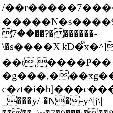
/��r�����7��
�����N�s����9�j
��7��?�������-
\�s����X|kD�᩺x
��t,����P��{
�g���,���xg�
c�zt�i�h]���c���
_���y/˗�N�-y^|j\|