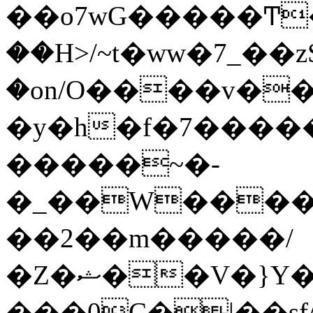
��o7wG�����Ͳ
��H>/~t�ww�7_��z
�on/O����v�
�y�h�f�7����
�����~�-
�_��W����;
��2��m�����/
�Z�ޝ��V�}Y�I�ծ�O�����S��]z��w��7�޷�����h���u��7w.ϻ���8X��ͮ�����W�dm�Jߜ��q/>?
���0C�|��sf