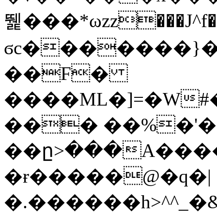
뛡���*ωzz���J^f�o
ϭc�������}��
�
�F�
����ML�]=�W#
��� ��%�'�
��ը>���A����
�ɍ�����@�q�|
�.������h>^^_�