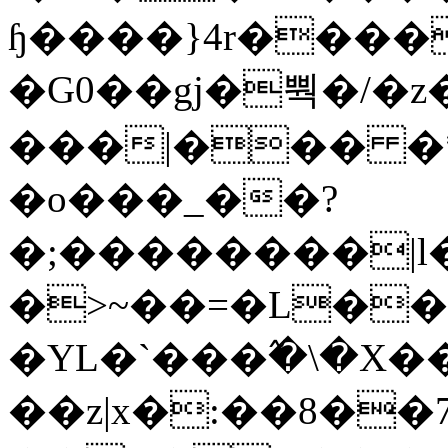
ɧ����}4r����
�G0��gj�뿩�/�z
���|��� �
�o���_��?
�;��������|
�>~��=�L��
�YL�`���߬�\�X�
��z|x�:��8�