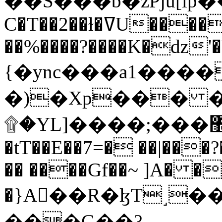
C�T��2��ɫ�ߜU����2�L�����m" �
��%����?����K�ǳ'�
{�ync���a1����
�)�Xp��� �
۩�YL]����;���׿�޽������+��k��o���O�Zt�6�[a��v_r;�b�f���==
�tT��E��7=� ��|���?
�� ����Gf��~ ]A� �
�}A��R�ɮT˼�
���G��?