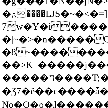
�g���1�N��jN�
�ؾ����ǇS�~�<�=]����^vz��{{��t�%
7w�Y�i����
�|~�>�n�����
�8~��������
��>K_�����j��
�����ח����T;�uU�w��oovW�N�\�v�̓��N��6xz��z^��s�;
�Ʒ7�ê��c����ǡ�Oo
No�O�o�ɺ����