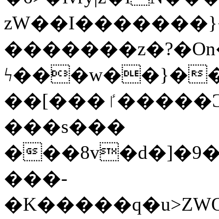
zW��I�������}�
�������z�?�O
ϟ���w��}��
��[���ٵ�����Ͻ���������x�ս��Apq�����޻�V����O�cp����ٝy{����:�k�ןNݯOOCyx6���&���?
���s���
���8v�d�]�9��6
���-
�K�����q�u>ZWOO�w��߼��W�a���p��