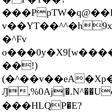
���PpTW�q@��
v��YT��^^�h9x
�^Fv
o���0y�X9[w��
��!)
(�^��v��eA�Xp�>0�+*���h����s�ײT)D$%�AQ�To�*�>W�^�=�.
Ԓ,%0Aj|�.N^��Uc
���HLQP�E?