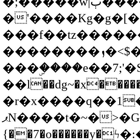
�;�����w|ٻ����<-
�'����Kg�g�[�k
���f��tz�����
��������ܙ�<$��������s���
���ۣ����e��7;'�Sc����ߋv
��l��dg~�x������G��6�{`�g���ݝ
�r�x����q��1
ޕN����t�~�>�G�{�Wރ�sl̞�@x_:�ˏ��՛��zU;wk�F�m�q}
{��7�o������y�