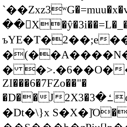
`��Zxz3ʷG�=muu�
��񛆻X�ŷ�3i��=L�
ъYE�T�2��;e�
�(��A����
� �>.�6��O��
ZI���6�7FZo��"�
�D��J2X3�ߑ�3o�|aak�q�@����]�K���w���r;�
�Dt�\}x S�X�]Ό�