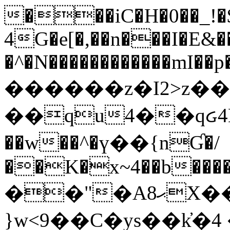
���iC�H�0��_!
4G�e[�,��n���I�E&��
�^�N������������mI��p�
������z�I2>z��
��qu4��qᏽ4H&A
��w��^�ү��{nƓ�/
��K�x~4��b�����
��"�Aޙ8X��M��K�D
}w<9��C�ys��k҆�޼� :���4�� 4�E0���oӮ�