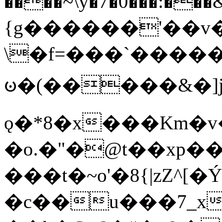
����~\y�7�0���:���&�_DN#�
{g������'��v�
\�f=���`�����
ꧽ�(�����&�]j
ǫ�*8�x���Km�v
�o.�"�@t��xp�
���t�~o'�8{|zZ^[�
�c��u���7_xg{���Q�n4���