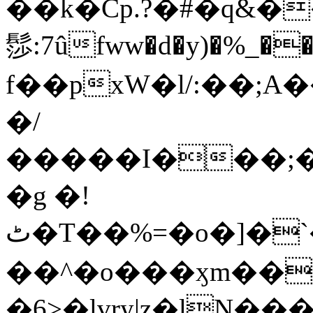
��k�Cp.?�#�q&�
髿:7ûfww�d�y)�%_�����>
f��pxW�l/:��;A
�/
�����I���;�
�g �!
ٹ�T��%=�o�]�`�8mxݽ������˳���0�n̾X'��3ǘ9����������I�&��G�������z>��]�%��/
��^�o���ӽm��ܑ�wOooOn���������
�6>�lvry|z�lN���