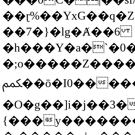
��ɽ%��YxG��q�
��7�}�lg�Ⱥ��6
�h���Y�a�`�0�
�;o�����Z������
ﶻ��ō�I0�����o�b�{L������3����2�O.z���/
�O�g��]i�j��3�u�̨S;�ܳ
{���y������