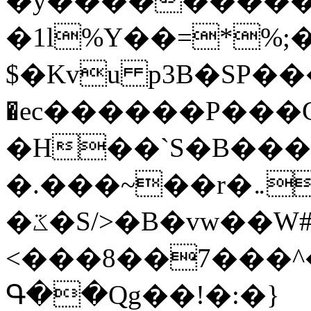
�y�����������
�1l%Y��=*%
$�Kvu p3B�SP�
�ec������P���G
�H��`S�B��
�.���~��r�޼�}�܅�mؕWu���K}
�ػ�S/>�B�vw��W#�I��*]\W��)Ħ�1��fC}
<���8��7���
Գ��Qg��!�:�}