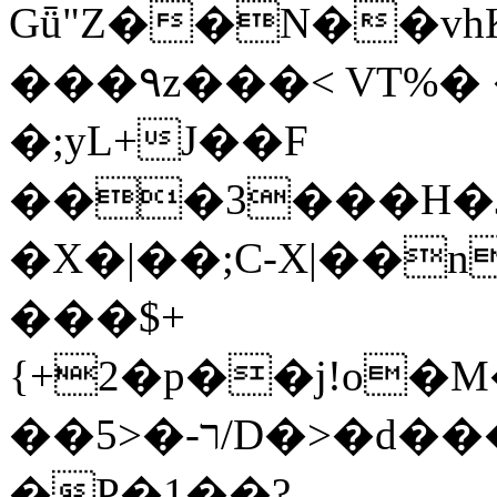
Gǖ"Z��N��v
���٩z���< VT%� �}z�XEu�<ं�Q!
�;yL+J��F
���3���H�J:~�
�X�|��;Ϲ-X|��n
���$+
{+2�p��j!o�
��ר-�<5/D�>�d�����1!u8JP�@TE�
�P�1��?