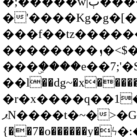
�;�����w|ٻ����<-
�'����Kg�g�[�k
���f��tz�����
��������ܙ�<$��������s���
���ۣ����e��7;'�Sc����ߋv
��l��dg~�x������G��6�{`�g���ݝ
�r�x����q��1
ޕN����t�~�>�G�{�Wރ�sl̞�@x_:�ˏ��՛��zU;wk�F�m�q}
{��7�o������y�