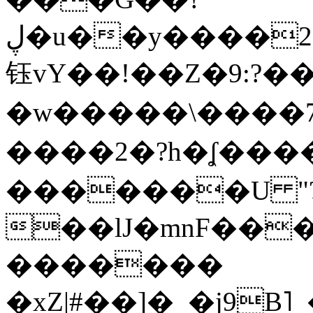
ڸ�u��y����2o�Gc���t!W���k+(���
钰vY��!��Z�9:?� �
�w�����\����7�
����2�?h�ʆ 
�������U "?
��lJ�mnF��
�������
�xZ|#��]�_�j9B