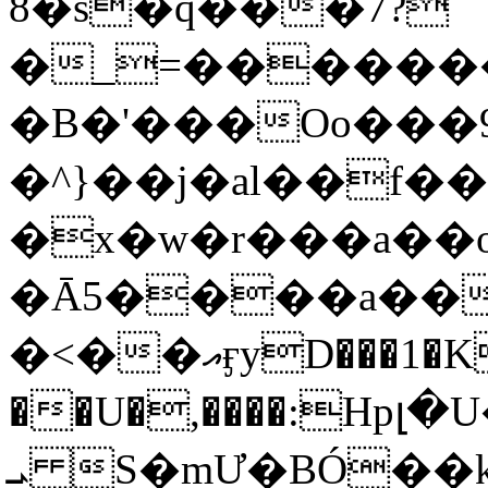
8�s�q���7?
�_=�����
�B�'���Oo���9
�^}��j�al��f
�x�w�r���a�
�Ā5����a��
�<��އӻyD���1�KS�w���!
��U�,����:Hpլ�U�K��_y4߼��O���
ܝ S�mƯ�BÓ�