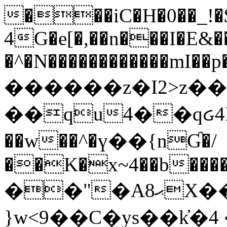
���iC�H�0��_!
4G�e[�,��n���I�E&��
�^�N������������mI��p�
������z�I2>z��
��qu4��qᏽ4H&A
��w��^�ү��{nƓ�/
��K�x~4��b�����
��"�Aޙ8X��M��K�D
}w<9��C�ys��k҆�޼� :���4�� 4�E0���oӮ�