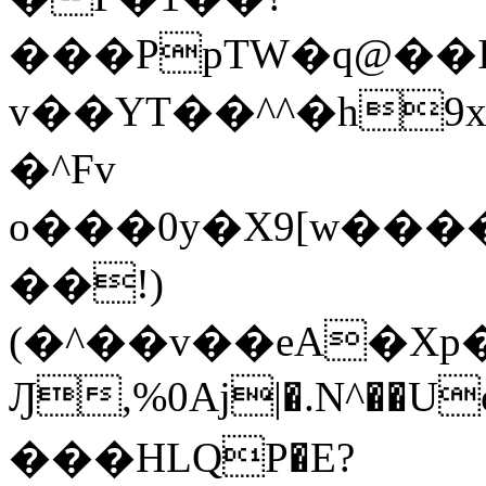
���PpTW�q@��
v��YT��^^�h9x
�^Fv
o���0y�X9[w��
��!)
(�^��v��eA�Xp�>0�+*���h����s�ײT)D$%�AQ�To�*�>W�^�=�.
Ԓ,%0Aj|�.N^��Uc
���HLQP�E?