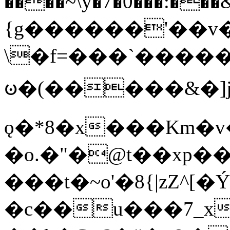
����~\y�7�0���:���&�_DN#�
{g������'��v�
\�f=���`�����
ꧽ�(�����&�]j
ǫ�*8�x���Km�v
�o.�"�@t��xp�
���t�~o'�8{|zZ^[�
�c��u���7_xg{���Q�n4���