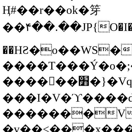
Ӊ#��r��ok�笌
��۴��.��JP{O�I
��ΗƧ�o��WS�
����T���Ý�o�;����������
������׻�}�Vq���j¯���P�.QwO�ｓ
���I�V�ϓ����d
�������V
�v��<���x���ۻ��a���R_�n���