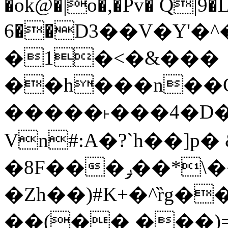
�ok@�|o�,�Pv� Q|9
6��D3��V�Y'�
�1�<�&���
��h���n��Cd
�����˫���4�D�
Vn#:A�?`h��]p�
�8F���ݛ��*\��U��S
�Zh��)#K+�^ȑg�
��(�� ���)=�