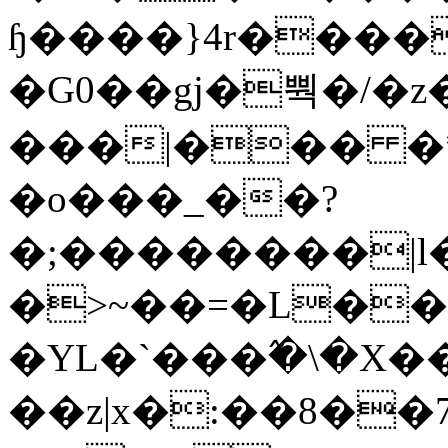
ɧ����}4r����
�G0��gj�뿩�/�z
���|��� �
�o���_��?
�;��������|
�>~��=�L��
�YL�`���߬�\�X�
��z|x�:��8�