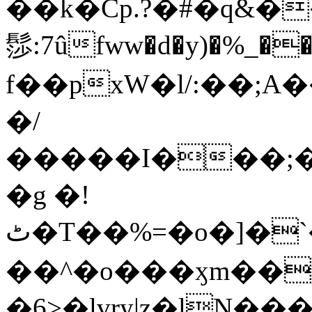
��k�Cp.?�#�q&�
髿:7ûfww�d�y)�%_�����>
f��pxW�l/:��;A
�/
�����I���;�
�g �!
ٹ�T��%=�o�]�`�8mxݽ������˳���0�n̾X'��3ǘ9����������I�&��G�������z>��]�%��/
��^�o���ӽm��ܑ�wOooOn���������
�6>�lvry|z�lN���