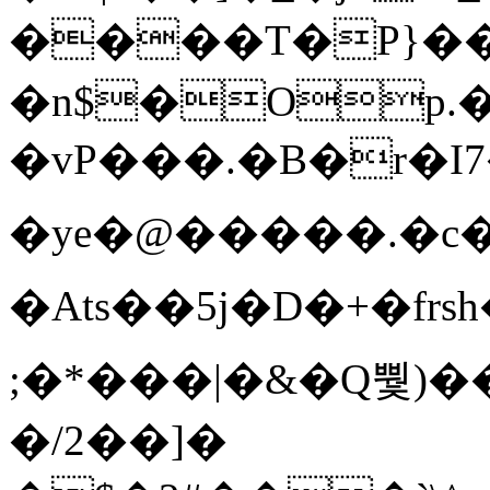
����T�Ρ}�
�n$�Op.
�vP���.�B�r�I7�gp~H
�ye�@��� ��.�c
�Ats��5j�D�+�fr
;�*���|�&�Q뿿)�
�/2��]�