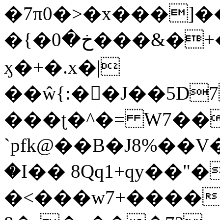
�7π0�>�x���]
�{�خ�0���&�+�zwYFEÙ4�~�_�̾�
ӽ�+�.x�|
��ŵ{:��J��5D7��
���ʈ�^�= W7��
`pfk@��B�J8%��V����\ߤ��/o��d��6b�@��J�tqw3�}>Y]������<�b��̌��{B���~v_v��fT`��88��
�I�� 8Qq1+qy��"�
�<���w󠒪7+�����X�n�F�a��M