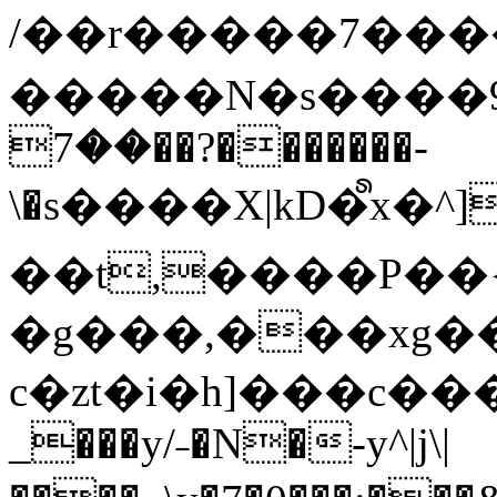
/��r�����7��
�����N�s����9�j
��7��?�������-
\�s����X|kD�᩺x
��t,����P��{
�g���,���xg�
c�zt�i�h]���c���
_���y/˗�N�-y^|j\|