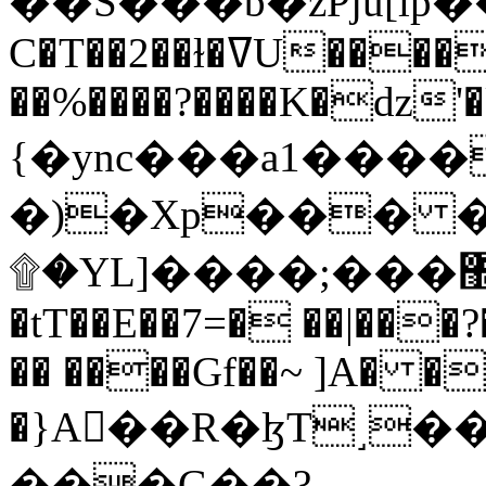
C�T��2��ɫ�ߜU����2�L�����m" �
��%����?����K�ǳ'�
{�ync���a1����
�)�Xp��� �
۩�YL]����;���׿�޽������+��k��o���O�Zt�6�[a��v_r;�b�f���==
�tT��E��7=� ��|���?
�� ����Gf��~ ]A� �
�}A��R�ɮT˼�
���G��?