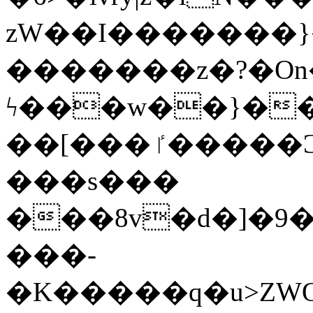
zW��I�������}�
�������z�?�O
ϟ���w��}��
��[���ٵ�����Ͻ���������x�ս��Apq�����޻�V����O�cp����ٝy{����:�k�ןNݯOOCyx6���&���?
���s���
���8v�d�]�9��6
���-
�K�����q�u>ZWOO�w��߼��W�a���p��