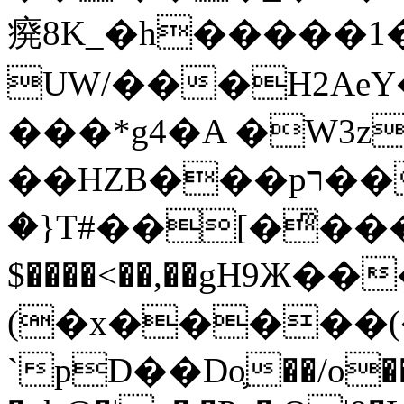
㾱8K_�h�����1
UW/���H2AeY�
���*g4�A �W3z
��HZB���pר��b�wO�N��{@H�m�F{���ۣ��?
�}T#��[�ͫ���
$����<��,��gH9Ж
(�x�����
`pD��Do֛��/o��