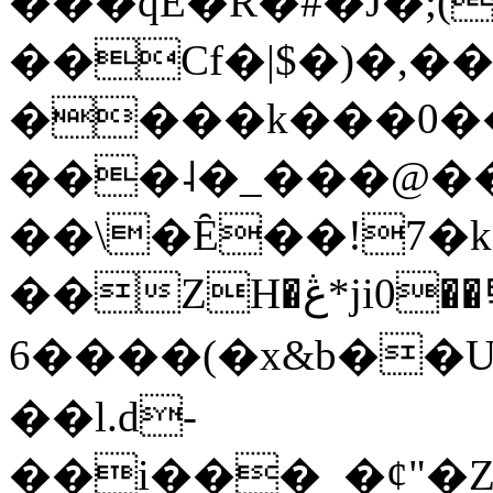
���qE�Ŕ�#�J�;(
��Cf�|$�)�,�
����k���0�
���˨�_���@��
��\�Ȇ��!7�k
��ZH�ڠ*ji0��탃
6����(�x&b��
��l.d-
��i���_�ȼ"�Z�����׋����\�\�w3�|W'�L8y<#�Y�HX�*b��.̏