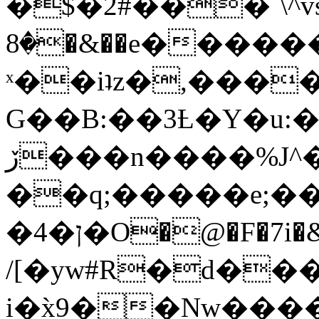
�$�2#���`\^vs
�8�&��e�������:�\���{��9�����g��f�r?
ˣ��iʇz�,���
G��B:��3Ƚ�Y�u:�
ڒ���n����%J^�}
��q;�����e;��
/[�yw#R�d���
i�x̀9��Nw����