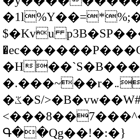
�y�����������
�1l%Y��=*%
$�Kvu p3B�SP�
�ec������P���G
�H��`S�B��
�.���~��r�޼�}�܅�mؕWu���K}
�ػ�S/>�B�vw��W#�I��*]\W��)Ħ�1��fC}
<���8��7���
Գ��Qg��!�:�}