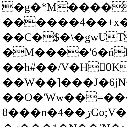
�g�*M����
������4��+x�
��C�$�\�gwUT
�M����'6�ń
��h#��/V�H0ٍK�7'�1�L�A�2
��W��]���J�6jN
��O�'Ww��=���
�8��n�4��ڗGo;V���y��4����n�7�v���Lu�/