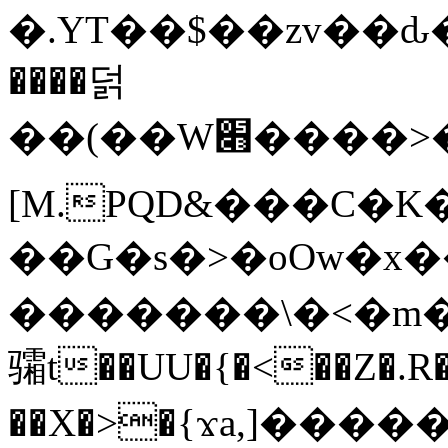
�.YT��$��zv��ԃ
����덝
��(��W׋����>��O>�d�%Y�@�@ڻ<�z{rc&׻��z�����AeK�^�����������˩t��=x~
[M.PQD&���C�K
��G�s�>�oOw�x�
�������\�<�m�PU�5�Ǉ*X�
骦t��UU�{�<��Z�.R�
��X�>�{ϫa,]�����