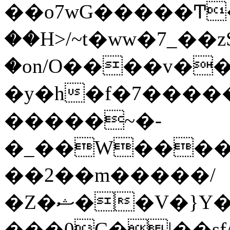
��o7wG�����Ͳ
��H>/~t�ww�7_��z
�on/O����v�
�y�h�f�7����
�����~�-
�_��W����;
��2��m�����/
�Z�ޝ��V�}Y�I�ծ�O�����S��]z��w��7�޷�����h���u��7w.ϻ���8X��ͮ�����W�dm�Jߜ��q/>?
���0C�|��sf