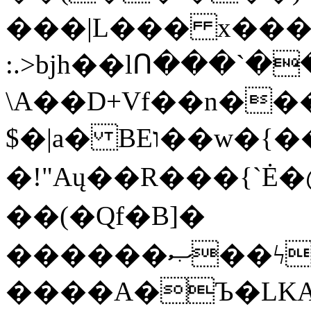
���|L��� x���b
:.>bjh��lՈ���`
\A��D+Vf��n��
$�|a� BEו��w�{���;���q�X��d%�������W� hU�(�1�Ū}9�S�F<��i�L3�;�
�!"Aų��R���{`
��(�Qf�B]�
������ޞ��ϟak��r��_39$�8�p���7�2�yIZ�R��x��/
����A�Ъ�LKA