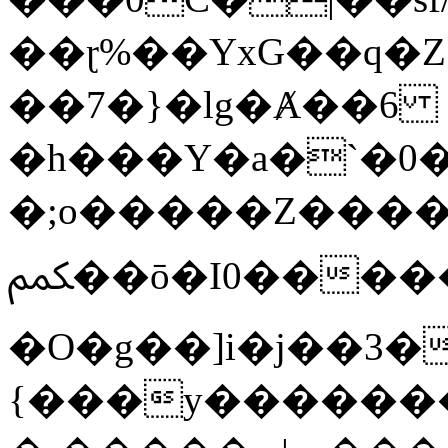
��ɽ%��YxG��q�
��7�}�lg�Ⱥ��6
�h���Y�a�`�0�
�;o�����Z������
ﶻ��ō�I0�����o�b�{L������3����2�O.z���/
�O�g��]i�j��3�u�̨S;�ܳ
{���y������