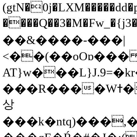
(gtN�0j�LXM�����dd
����Q��3�M�Fw_�{j3��]=����
��&����-���|
<��(��oOɒ���
AT}w���L}J.9=�
���R����Wߙ���o�O���ӯ��������?
상
���k�ntq)���,