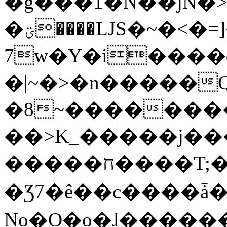
�g���1�N��jN�
�ؾ����ǇS�~�<�=]����^vz��{{��t�%
7w�Y�i����
�|~�>�n�����
�8~��������
��>K_�����j��
�����ח����T;�uU�w��oovW�N�\�v�̓��N��6xz��z^��s�;
�Ʒ7�ê��c����ǡ�Oo
No�O�o�ɺ����