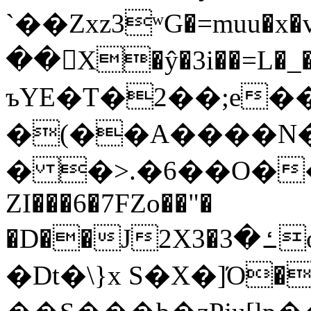
`��Zxz3ʷG�=muu�
��񛆻X�ŷ�3i��=L�
ъYE�T�2��;e�
�(��A����
� �>.�6��O��
ZI���6�7FZo��"�
�D��J2X3�ߑ�3o�|aak�q�@����]�K���w���r;�
�Dt�\}x S�X�]Ό�