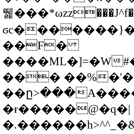
뛡���*ωzz���J^f�o
ϭc�������}��
�
�F�
����ML�]=�W#
��� ��%�'�
��ը>���A����
�ɍ�����@�q�|
�.������h>^^_�