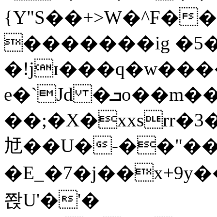
{Y"S��+>W�^F�
�������ig �5
�!jɪ���q�w��
e�`Jd �ܒo��m��1��d|
��;�X�xxsrr�
㝼��U�-��"��zȿ
�E_�7�j��x+9y�
쫝U'�'�