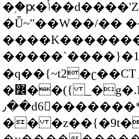
�ۭ�ԗ�ݳ��d����'Z����>!pQ}
�Ǖ~"��W��/�� ��
����K�������
�����`����}�1
�q��{~t2�ʗ��CT؍���������{�~}ur����u�}o����(�:�j���=����{�۝Vo�An��J^��������M\M�'{{l�i
�߼��({ _�g�.Nfӻg����f7z91o^��̤^�>��2�`�:|#dk�{>�>>&�tsw�Nwo�?
٫��d6򆧇�������*��[|^]oo���NW~zz>�X&�u�=K?
�� �z��{�9t�