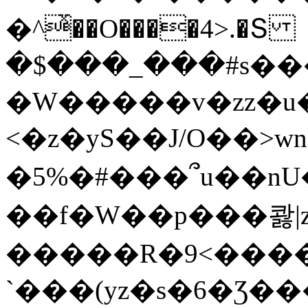
�^ͯ��O����4>.�Տ
�$���_���#s��
�W�����v�zz�u�
<�z�yS��J/O��>wn
�5%�#���՞u��nU
��f�W��p���콿|z
�����R�9<����
`���(yz�s�6�Ʒ�