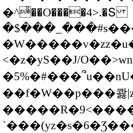
�^ͯ��O����4>.�Տ
�$���_���#s��
�W�����v�zz�u�
<�z�yS��J/O��>wn
�5%�#���՞u��nU
��f�W��p���콿|z
�����R�9<����
`���(yz�s�6�Ʒ�