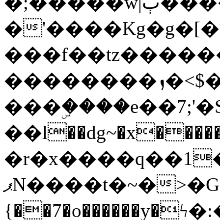
�;�����w|ٻ����<-
�'����Kg�g�[�k
���f��tz�����
��������ܙ�<$��������s���
���ۣ����e��7;'�Sc����ߋv
��l��dg~�x������G��6�{`�g���ݝ
�r�x����q��1
ޕN����t�~�>�G�{�Wރ�sl̞�@x_:�ˏ��՛��zU;wk�F�m�q}
{��7�o������y�