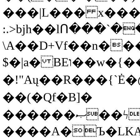
���|L��� x���b
:.>bjh��lՈ���`
\A��D+Vf��n��
$�|a� BEו��w�{���;���q�X��d%�������W� hU�(�1�Ū}9�S�F<��i�L3�;�
�!"Aų��R���{`
��(�Qf�B]�
������ޞ��ϟak��r��_39$�8�p���7�2�yIZ�R��x��/
����A�Ъ�LKA