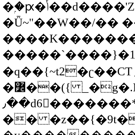
�ۭ�ԗ�ݳ��d����'Z����>!pQ}
�Ǖ~"��W��/�� ��
����K�������
�����`����}�1
�q��{~t2�ʗ��CT؍���������{�~}ur����u�}o����(�:�j���=����{�۝Vo�An��J^��������M\M�'{{l�i
�߼��({ _�g�.Nfӻg����f7z91o^��̤^�>��2�`�:|#dk�{>�>>&�tsw�Nwo�?
٫��d6򆧇�������*��[|^]oo���NW~zz>�X&�u�=K?
�� �z��{�9t�