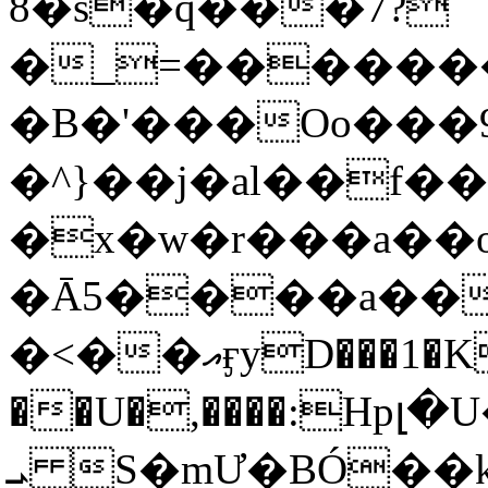
8�s�q���7?
�_=�����
�B�'���Oo���9
�^}��j�al��f
�x�w�r���a�
�Ā5����a��
�<��އӻyD���1�KS�w���!
��U�,����:Hpլ�U�K��_y4߼��O���
ܝ S�mƯ�BÓ�