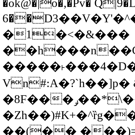
�ok@�|o�,�Pv� Q|9
6��D3��V�Y'�
�1�<�&���
��h���n��Cd
�����˫���4�D�
Vn#:A�?`h��]p�
�8F���ݛ��*\��U��S
�Zh��)#K+�^ȑg�
��(�� ���)=�