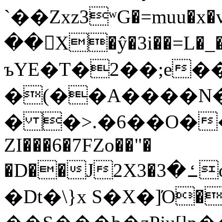
`��Zxz3ʷG�=muu�
��񛆻X�ŷ�3i��=L�
ъYE�T�2��;e�
�(��A����
� �>.�6��O��
ZI���6�7FZo��"�
�D��J2X3�ߑ�3o�|aak�q�@����]�K���w���r;�
�Dt�\}x S�X�]Ό�