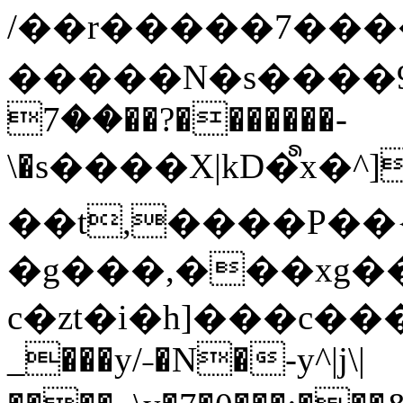
/��r�����7��
�����N�s����9�j
��7��?�������-
\�s����X|kD�᩺x
��t,����P��{
�g���,���xg�
c�zt�i�h]���c���
_���y/˗�N�-y^|j\|