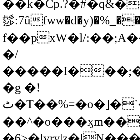
��k�Cp.?�#�q&�
髿:7ûfww�d�y)�%_�����>
f��pxW�l/:��;A
�/
�����I���;�
�g �!
ٹ�T��%=�o�]�`�8mxݽ������˳���0�n̾X'��3ǘ9����������I�&��G�������z>��]�%��/
��^�o���ӽm��ܑ�wOooOn���������
�6>�lvry|z�lN���