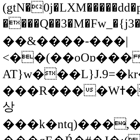
(gtN�0j�LXM�����dd
����Q��3�M�Fw_�{j3��]=����
��&����-���|
<��(��oOɒ���
AT}w���L}J.9=�
���R����Wߙ���o�O���ӯ��������?
상
���k�ntq)���,