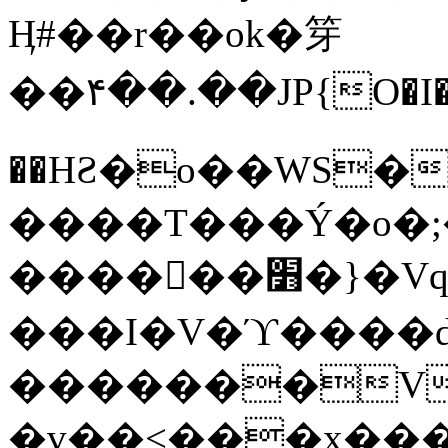
Ӊ#��r��ok�笌
��۴��.��JP{O�I
��ΗƧ�o��WS�
����T���Ý�o�;����������
������׻�}�Vq���j¯���P�.QwO�ｓ
���I�V�ϓ����d
�������V
�v��<���x���ۻ��a���R_�n���