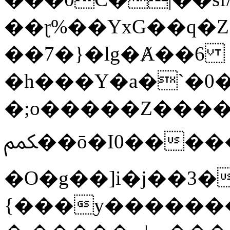
��ɽ%��YxG��q�
��7�}�lg�Ⱥ��6
�h���Y�a�`�0�
�;o�����Z������
ﶻ��ō�I0�����o�b�{L������3����2�O.z���/
�O�g��]i�j��3�u�̨S;�ܳ
{���y������