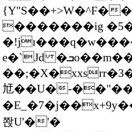
{Y"S��+>W�^F�
�������ig �5
�!jɪ���q�w��
e�`Jd �ܒo��m��1��d|
��;�X�xxsrr�
㝼��U�-��"��zȿ
�E_�7�j��x+9y�
쫝U'�'�