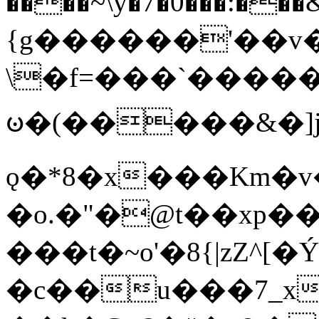
����~\y�7�0���:���&�_DN#�
{g������'��v�
\�f=���`�����
ꧽ�(�����&�]j
ǫ�*8�x���Km�v
�o.�"�@t��xp�
���t�~o'�8{|zZ^[�
�c��u���7_xg{���Q�n4���