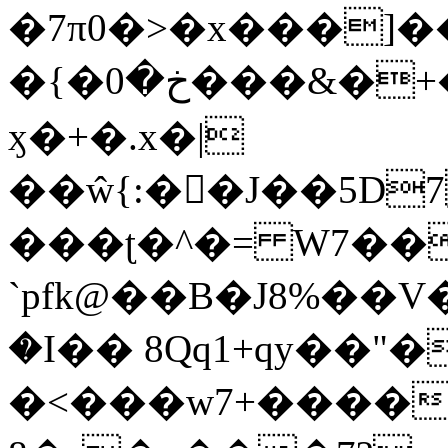
�7π0�>�x���]
�{�خ�0���&�+�zwYFEÙ4�~�_�̾�
ӽ�+�.x�|
��ŵ{:��J��5D7��
���ʈ�^�= W7��
`pfk@��B�J8%��V����\ߤ��/o��d��6b�@��J�tqw3�}>Y]������<�b��̌��{B���~v_v��fT`��88��
�I�� 8Qq1+qy��"�
�<���w󠒪7+�����X�n�F�a��M