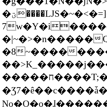
�g���1�N��jN�
�ؾ����ǇS�~�<�=]����^vz��{{��t�%
7w�Y�i����
�|~�>�n�����
�8~��������
��>K_�����j��
�����ח����T;�uU�w��oovW�N�\�v�̓��N��6xz��z^��s�;
�Ʒ7�ê��c����ǡ�Oo
No�O�o�ɺ����