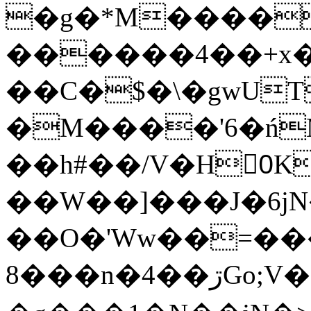
�g�*M����
������4��+x�
��C�$�\�gwUT
�M����'6�ń
��h#��/V�H0ٍK�7'�1�L�A�2
��W��]���J�6jN
��O�'Ww��=���
�8��n�4��ڗGo;V���y��4����n�7�v���Lu�/