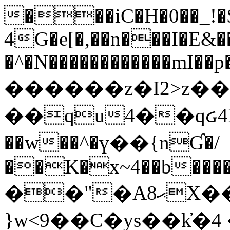
���iC�H�0��_!
4G�e[�,��n���I�E&��
�^�N������������mI��p�
������z�I2>z��
��qu4��qᏽ4H&A
��w��^�ү��{nƓ�/
��K�x~4��b�����
��"�Aޙ8X��M��K�D
}w<9��C�ys��k҆�޼� :���4�� 4�E0���oӮ�