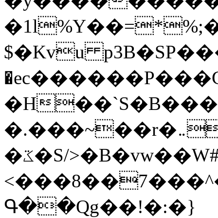
�y�����������
�1l%Y��=*%
$�Kvu p3B�SP�
�ec������P���G
�H��`S�B��
�.���~��r�޼�}�܅�mؕWu���K}
�ػ�S/>�B�vw��W#�I��*]\W��)Ħ�1��fC}
<���8��7���
Գ��Qg��!�:�}