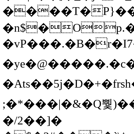
����T�Ρ}�
�n$�Op.
�vP���.�B�r�I7�gp~H
�ye�@��� ��.�c
�Ats��5j�D�+�fr
;�*���|�&�Q뿿)�
�/2��]�