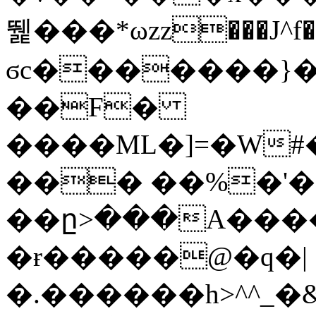
뛡���*ωzz���J^f�o
ϭc�������}��
�
�F�
����ML�]=�W#
��� ��%�'�
��ը>���A����
�ɍ�����@�q�|
�.������h>^^_�