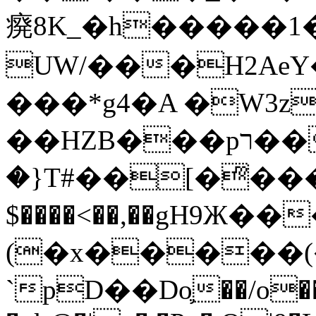
㾱8K_�h�����1
UW/���H2AeY�
���*g4�A �W3z
��HZB���pר��b�wO�N��{@H�m�F{���ۣ��?
�}T#��[�ͫ���
$����<��,��gH9Ж
(�x�����
`pD��Do֛��/o��