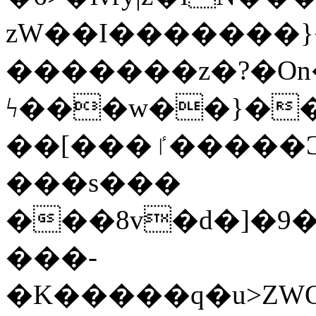
zW��I�������}�
�������z�?�O
ϟ���w��}��
��[���ٵ�����Ͻ���������x�ս��Apq�����޻�V����O�cp����ٝy{����:�k�ןNݯOOCyx6���&���?
���s���
���8v�d�]�9��6
���-
�K�����q�u>ZWOO�w��߼��W�a���p��