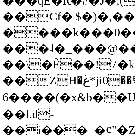
���qE�Ŕ�#�J�;(
��Cf�|$�)�,�
����k���0�
���˨�_���@��
��\�Ȇ��!7�k
��ZH�ڠ*ji0��탃
6����(�x&b��
��l.d-
��i���_�ȼ"�Z�����׋����\�\�w3�|W'�L8y<#�Y�HX�*b��.̏