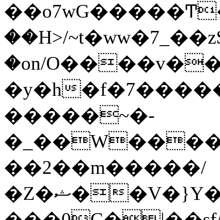
��o7wG�����Ͳ
��H>/~t�ww�7_��z
�on/O����v�
�y�h�f�7����
�����~�-
�_��W����;
��2��m�����/
�Z�ޝ��V�}Y�I�ծ�O�����S��]z��w��7�޷�����h���u��7w.ϻ���8X��ͮ�����W�dm�Jߜ��q/>?
���0C�|��sf