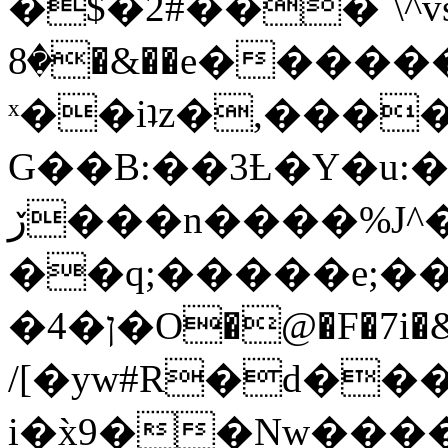
�$�2#���`\^vs
�8�&��e�������:�\���{��9�����g��f�r?
ˣ��iʇz�,���
G��B:��3Ƚ�Y�u:�
ڒ���n����%J^�}
��q;�����e;��
/[�yw#R�d���
i�x̀9��Nw����