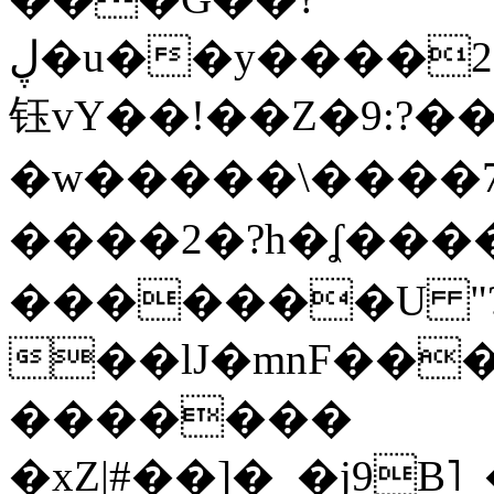
ڸ�u��y����2o�Gc���t!W���k+(���
钰vY��!��Z�9:?� �
�w�����\����7�
����2�?h�ʆ 
�������U "?
��lJ�mnF��
�������
�xZ|#��]�_�j9B