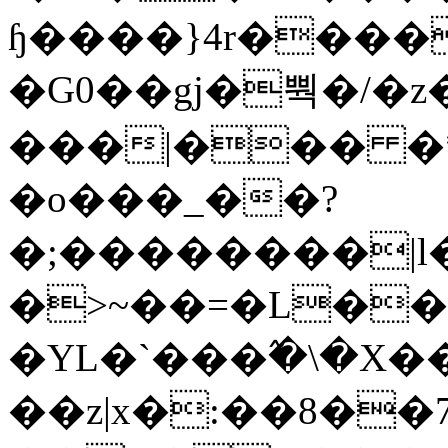
ɧ����}4r����
�G0��gj�뿩�/�z
���|��� �
�o���_��?
�;��������|
�>~��=�L��
�YL�`���߬�\�X�
��z|x�:��8�