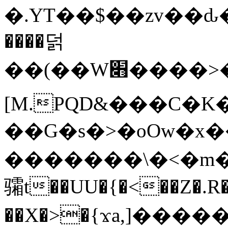
�.YT��$��zv��ԃ
����덝
��(��W׋����>��O>�d�%Y�@�@ڻ<�z{rc&׻��z�����AeK�^�����������˩t��=x~
[M.PQD&���C�K
��G�s�>�oOw�x�
�������\�<�m�PU�5�Ǉ*X�
骦t��UU�{�<��Z�.R�
��X�>�{ϫa,]�����