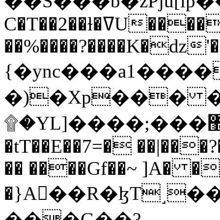
C�T��2��ɫ�ߜU����2�L�����m" �
��%����?����K�ǳ'�
{�ync���a1����
�)�Xp��� �
۩�YL]����;���׿�޽������+��k��o���O�Zt�6�[a��v_r;�b�f���==
�tT��E��7=� ��|���?
�� ����Gf��~ ]A� �
�}A��R�ɮT˼�
���G��?