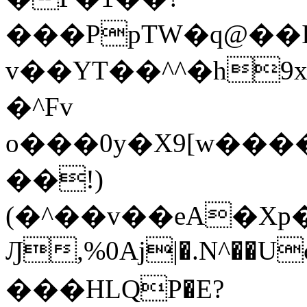
���PpTW�q@��
v��YT��^^�h9x
�^Fv
o���0y�X9[w��
��!)
(�^��v��eA�Xp�>0�+*���h����s�ײT)D$%�AQ�To�*�>W�^�=�.
Ԓ,%0Aj|�.N^��Uc
���HLQP�E?