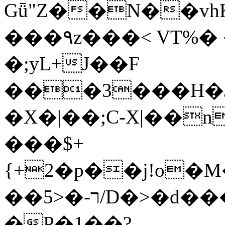
Gǖ"Z��N��v
���٩z���< VT%� �}z�XEu�<ं�Q!
�;yL+J��F
���3���H�J:~�
�X�|��;Ϲ-X|��n
���$+
{+2�p��j!o�
��ר-�<5/D�>�d�����1!u8JP�@TE�
�P�1��?