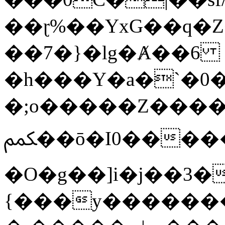
��ɽ%��YxG��q�
��7�}�lg�Ⱥ��6
�h���Y�a�`�0�
�;o�����Z������
ﶻ��ō�I0�����o�b�{L������3����2�O.z���/
�O�g��]i�j��3�u�̨S;�ܳ
{���y������