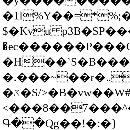
�y�����������
�1l%Y��=*%
$�Kvu p3B�SP�
�ec������P���G
�H��`S�B��
�.���~��r�޼�}�܅�mؕWu���K}
�ػ�S/>�B�vw��W#�I��*]\W��)Ħ�1��fC}
<���8��7���
Գ��Qg��!�:�}