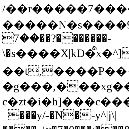
/��r�����7��
�����N�s����9�j
��7��?�������-
\�s����X|kD�᩺x
��t,����P��{
�g���,���xg�
c�zt�i�h]���c���
_���y/˗�N�-y^|j\|