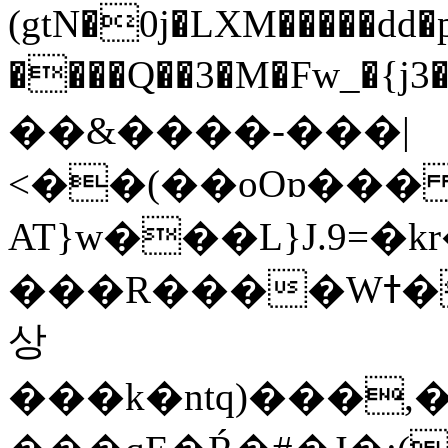
(gtN�0j�LXM�����dd
����Q��3�M�Fw_�{j3��]=����
��&����-���|
<��(��oOɒ���
AT}w���L}J.9=�
���R����Wߙ���o�O���ӯ��������?
상
���k�ntq)���,