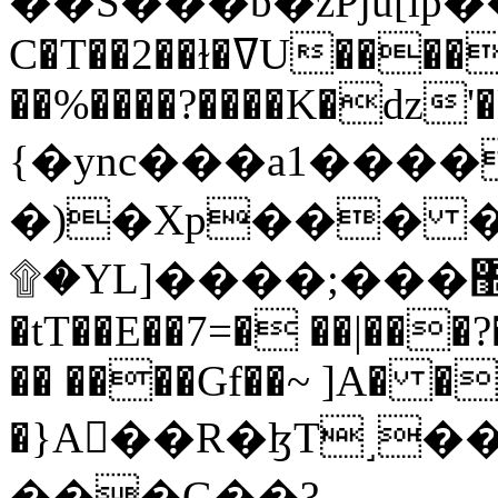
C�T��2��ɫ�ߜU����2�L�����m" �
��%����?����K�ǳ'�
{�ync���a1����
�)�Xp��� �
۩�YL]����;���׿�޽������+��k��o���O�Zt�6�[a��v_r;�b�f���==
�tT��E��7=� ��|���?
�� ����Gf��~ ]A� �
�}A��R�ɮT˼�
���G��?