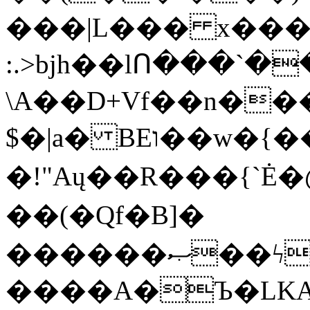
���|L��� x���b
:.>bjh��lՈ���`
\A��D+Vf��n��
$�|a� BEו��w�{���;���q�X��d%�������W� hU�(�1�Ū}9�S�F<��i�L3�;�
�!"Aų��R���{`
��(�Qf�B]�
������ޞ��ϟak��r��_39$�8�p���7�2�yIZ�R��x��/
����A�Ъ�LKA