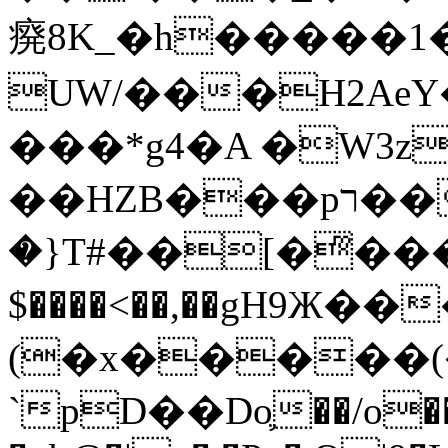
㾱8K_�h�����1
UW/���H2AeY�
���*g4�A �W3z
��HZB���pר��b�wO�N��{@H�m�F{���ۣ��?
�}T#��[�ͫ���
$����<��,��gH9Ж
(�x�����
`pD��Do֛��/o��