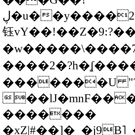
ڸ�u��y����2o�Gc���t!W���k+(���
钰vY��!��Z�9:?� �
�w�����\����7�
����2�?h�ʆ 
�������U "?
��lJ�mnF��
�������
�xZ|#��]�_�j9B