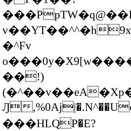
���PpTW�q@��
v��YT��^^�h9x
�^Fv
o���0y�X9[w��
��!)
(�^��v��eA�Xp�>0�+*���h����s�ײT)D$%�AQ�To�*�>W�^�=�.
Ԓ,%0Aj|�.N^��Uc
���HLQP�E?