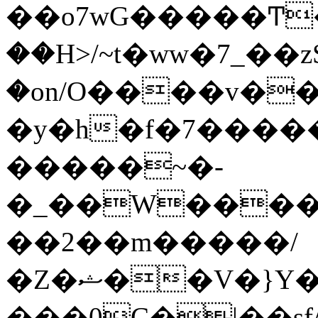
��o7wG�����Ͳ
��H>/~t�ww�7_��z
�on/O����v�
�y�h�f�7����
�����~�-
�_��W����;
��2��m�����/
�Z�ޝ��V�}Y�I�ծ�O�����S��]z��w��7�޷�����h���u��7w.ϻ���8X��ͮ�����W�dm�Jߜ��q/>?
���0C�|��sf