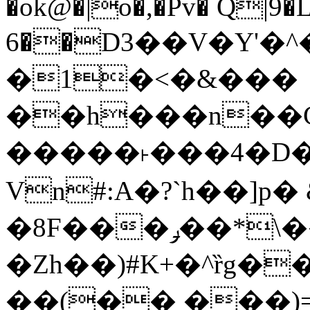
�ok@�|o�,�Pv� Q|9
6��D3��V�Y'�
�1�<�&���
��h���n��Cd
�����˫���4�D�
Vn#:A�?`h��]p�
�8F���ݛ��*\��U��S
�Zh��)#K+�^ȑg�
��(�� ���)=�