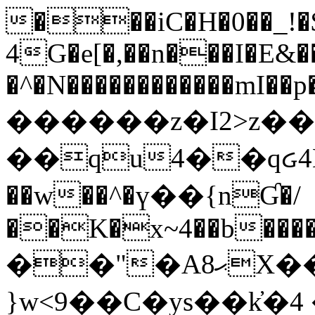
���iC�H�0��_!
4G�e[�,��n���I�E&��
�^�N������������mI��p�
������z�I2>z��
��qu4��qᏽ4H&A
��w��^�ү��{nƓ�/
��K�x~4��b�����
��"�Aޙ8X��M��K�D
}w<9��C�ys��k҆�޼� :���4�� 4�E0���oӮ�