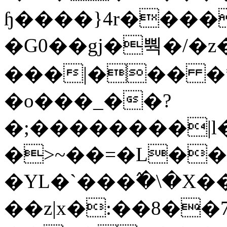
ɧ����}4r����
�G0��gj�뿩�/�z
���|��� �
�o���_��?
�;��������|
�>~��=�L��
�YL�`���߬�\�X�
��z|x�:��8�