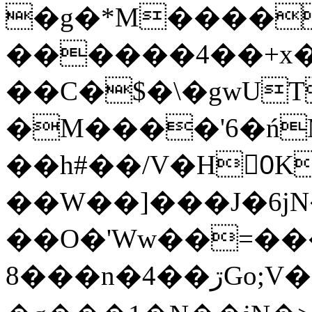
�g�*M����
������4��+x�
��C�$�\�gwUT
�M����'6�ń
��h#��/V�H0ٍK�7'�1�L�A�2
��W��]���J�6jN
��O�'Ww��=���
�8��n�4��ڗGo;V���y��4����n�7�v���Lu�/