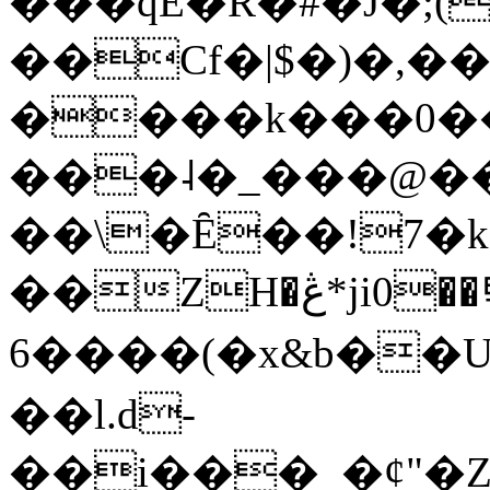
���qE�Ŕ�#�J�;(
��Cf�|$�)�,�
����k���0�
���˨�_���@��
��\�Ȇ��!7�k
��ZH�ڠ*ji0��탃
6����(�x&b��
��l.d-
��i���_�ȼ"�Z�����׋����\�\�w3�|W'�L8y<#�Y�HX�*b��.̏