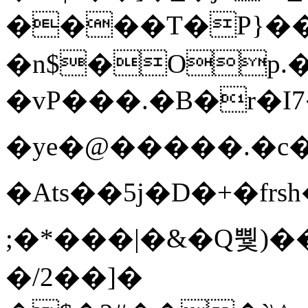
����T�Ρ}�
�n$�Op.
�vP���.�B�r�I7�gp~H
�ye�@��� ��.�c
�Ats��5j�D�+�fr
;�*���|�&�Q뿿)�
�/2��]�