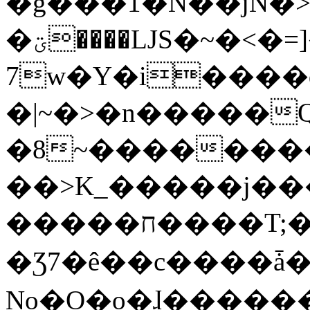
�g���1�N��jN�
�ؾ����ǇS�~�<�=]����^vz��{{��t�%
7w�Y�i����
�|~�>�n�����
�8~��������
��>K_�����j��
�����ח����T;�uU�w��oovW�N�\�v�̓��N��6xz��z^��s�;
�Ʒ7�ê��c����ǡ�Oo
No�O�o�ɺ����