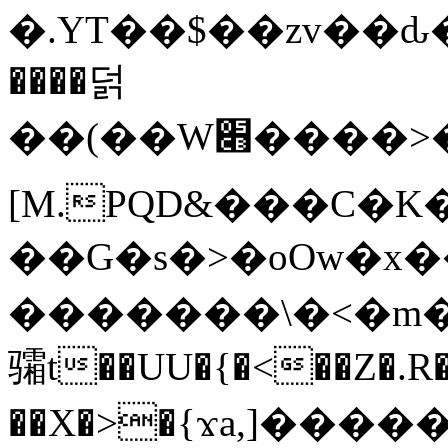
�.YT��$��zv��ԃ
����덝
��(��W׋����>��O>�d�%Y�@�@ڻ<�z{rc&׻��z�����AeK�^�����������˩t��=x~
[M.PQD&���C�K
��G�s�>�oOw�x�
�������\�<�m�PU�5�Ǉ*X�
骦t��UU�{�<��Z�.R�
��X�>�{ϫa,]�����