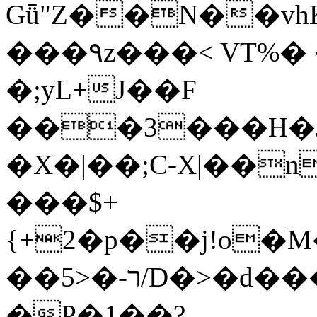
Gǖ"Z��N��v
���٩z���< VT%� �}z�XEu�<ं�Q!
�;yL+J��F
���3���H�J:~�
�X�|��;Ϲ-X|��n
���$+
{+2�p��j!o�
��ר-�<5/D�>�d�����1!u8JP�@TE�
�P�1��?