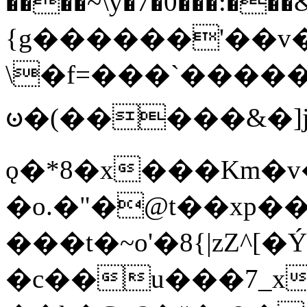
����~\y�7�0���:���&�_DN#�
{g������'��v�
\�f=���`�����
ꧽ�(�����&�]j
ǫ�*8�x���Km�v
�o.�"�@t��xp�
���t�~o'�8{|zZ^[�
�c��u���7_xg{���Q�n4���