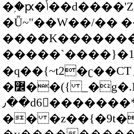
�ۭ�ԗ�ݳ��d����'Z����>!pQ}
�Ǖ~"��W��/�� ��
����K�������
�����`����}�1
�q��{~t2�ʗ��CT؍���������{�~}ur����u�}o����(�:�j���=����{�۝Vo�An��J^��������M\M�'{{l�i
�߼��({ _�g�.Nfӻg����f7z91o^��̤^�>��2�`�:|#dk�{>�>>&�tsw�Nwo�?
٫��d6򆧇�������*��[|^]oo���NW~zz>�X&�u�=K?
�� �z��{�9t�