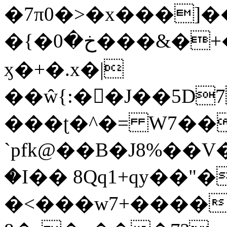
�7π0�>�x���]
�{�خ�0���&�+�zwYFEÙ4�~�_�̾�
ӽ�+�.x�|
��ŵ{:��J��5D7��
���ʈ�^�= W7��
`pfk@��B�J8%��V����\ߤ��/o��d��6b�@��J�tqw3�}>Y]������<�b��̌��{B���~v_v��fT`��88��
�I�� 8Qq1+qy��"�
�<���w󠒪7+�����X�n�F�a��M