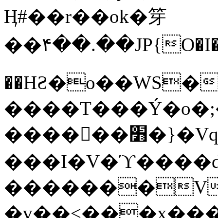
Ӊ#��r��ok�笌
��۴��.��JP{O�I
��ΗƧ�o��WS�
����T���Ý�o�;����������
������׻�}�Vq���j¯���P�.QwO�ｓ
���I�V�ϓ����d
�������V
�v��<���x���ۻ��a���R_�n���