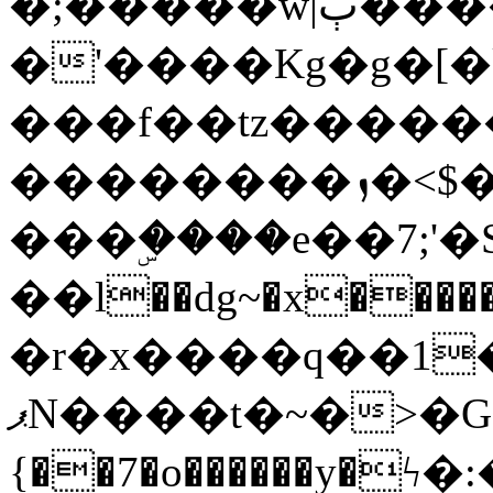
�;�����w|ٻ����<-
�'����Kg�g�[�k
���f��tz�����
��������ܙ�<$��������s���
���ۣ����e��7;'�Sc����ߋv
��l��dg~�x������G��6�{`�g���ݝ
�r�x����q��1
ޕN����t�~�>�G�{�Wރ�sl̞�@x_:�ˏ��՛��zU;wk�F�m�q}
{��7�o������y�