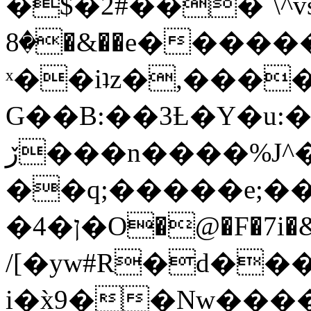
�$�2#���`\^vs
�8�&��e�������:�\���{��9�����g��f�r?
ˣ��iʇz�,���
G��B:��3Ƚ�Y�u:�
ڒ���n����%J^�}
��q;�����e;��
/[�yw#R�d���
i�x̀9��Nw����