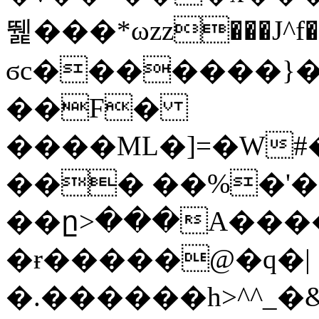
뛡���*ωzz���J^f�o
ϭc�������}��
�
�F�
����ML�]=�W#
��� ��%�'�
��ը>���A����
�ɍ�����@�q�|
�.������h>^^_�