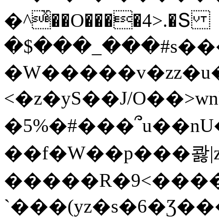
�^ͯ��O����4>.�Տ
�$���_���#s��
�W�����v�zz�u�
<�z�yS��J/O��>wn
�5%�#���՞u��nU
��f�W��p���콿|z
�����R�9<����
`���(yz�s�6�Ʒ�