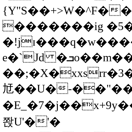
{Y"S��+>W�^F�
�������ig �5
�!jɪ���q�w��
e�`Jd �ܒo��m��1��d|
��;�X�xxsrr�
㝼��U�-��"��zȿ
�E_�7�j��x+9y�
쫝U'�'�