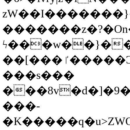
zW��I�������}�
�������z�?�O
ϟ���w��}��
��[���ٵ�����Ͻ���������x�ս��Apq�����޻�V����O�cp����ٝy{����:�k�ןNݯOOCyx6���&���?
���s���
���8v�d�]�9��6
���-
�K�����q�u>ZWOO�w��߼��W�a���p��