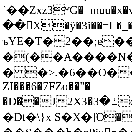
`��Zxz3ʷG�=muu�
��񛆻X�ŷ�3i��=L�
ъYE�T�2��;e�
�(��A����
� �>.�6��O��
ZI���6�7FZo��"�
�D��J2X3�ߑ�3o�|aak�q�@����]�K���w���r;�
�Dt�\}x S�X�]Ό�