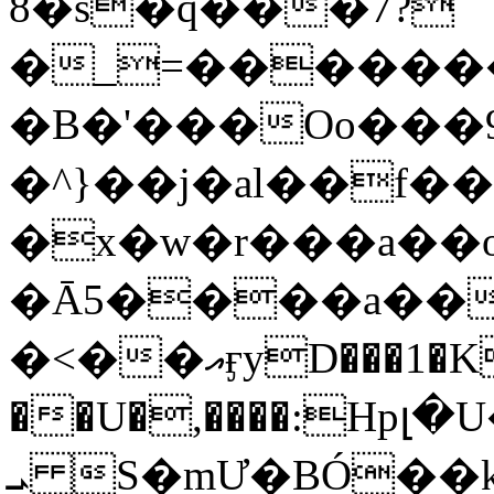
8�s�q���7?
�_=�����
�B�'���Oo���9
�^}��j�al��f
�x�w�r���a�
�Ā5����a��
�<��އӻyD���1�KS�w���!
��U�,����:Hpլ�U�K��_y4߼��O���
ܝ S�mƯ�BÓ�