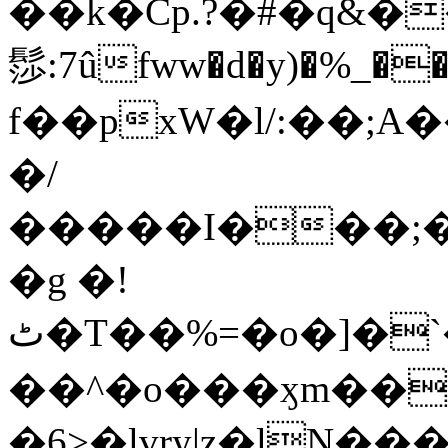
��k�Cp.?�#�q&�
髿:7ûfww�d�y)�%_�����>
f��pxW�l/:��;A
�/
�����I���;�
�g �!
ٹ�T��%=�o�]�`�8mxݽ������˳���0�n̾X'��3ǘ9����������I�&��G�������z>��]�%��/
��^�o���ӽm��ܑ�wOooOn���������
�6>�lvry|z�lN���