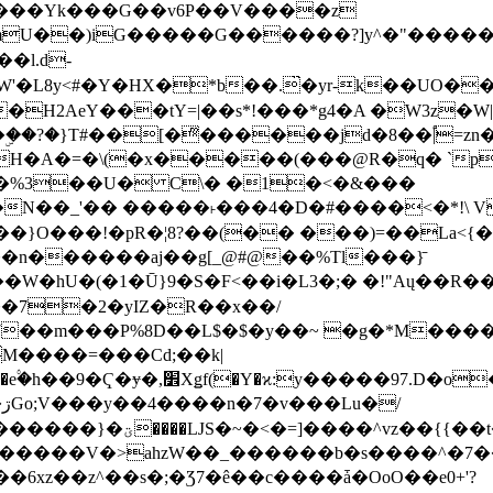
���Yk���G��v6P��V����z
�����G������?]y^�"�������ߠ���/��ZH�ڠ*ji0
�l.d-
H2AeY���tY=|��s*!���*g4�A �W3z�W|
�A�=�\(�x�����(���@R�q� `pD��Do֛�
�Y'�^�%3��U� C\� �1�<�&���
N��_'�� �����˫���4�D�#����<�*!\ Vn
��n������aj��g[_@#@��%Tl���}̄
7��m���P%8D��L$�$�y��~ �g�*M���
M����=���Cd;��k|
�Q�N���9�/��W��]���J�6jN�/
�i����q��=R����7_/
�����V�>ahzW��_������b�s����^�7�