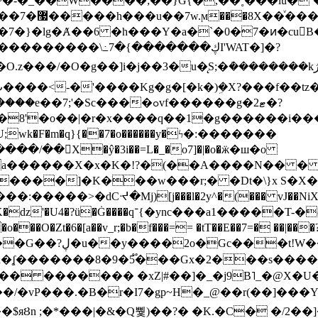
~�-�_��W����;��}G{�,��˳���lu�
�7�}�lg�Ⱥ��6 �h���Y�a�`�0�7�ͷ�cu
����\߸7�{�������ڮI'WAT�]�?
���/��񛆻X�ŷ�3i��=L�_�o7]�|�o�ӝ�ш�o
a������X�x�K�!?�(��A����N�� � 
0��DE�����:�����>�dCᔵ�Mj)[j���l�2y^�(
��� vJ��NiX
��Z�9:?� ����?
�?h�ʆ �������8�9�5֟���Gx�2���
U�� ������� �xZ|#��]�_�j9B˥_�@X
r�I7�gp~H�_@��r(��]���Yb��ڃE����)b��`B� �y
)��$яȢn ;�*���|�&�Q뿿)��?� �K.�C� �/2��