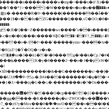
���e����w�mp�<���x�d^Xϧ����a�c��r�ۇ/�^
��*}\>���}�W�����v�zz�u��֌���o����
��콿|z�-�����R�9<�����[������ї��ٗa�
��}$�v��Io�ZG�����Q���,v�OO;�8��
��q.�;R�\]��>Z������wɛ����ˇo��s����
�i�h]���c����'#ֆ�F��>��V?_���y/˗�N�
8{|zZ^[�Ý�OQ�>z�x�-
�Y�ï'�/�/
�!
x�����l~R}
�����}�J;+���(q�G��c;�-�������z�?�On�
�K�����q�u>ZWOO�w��߼��W�a���p�����ޓ���_���r-
7_��zS?y�Moϫ���#�ۗ�/�on/O����v���l