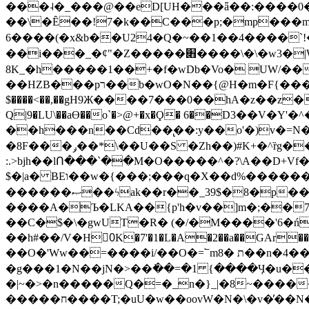
���˨�_���@��eD[UH���ǟ��:����0
��\�Ȇ��!7�k��C���p;�mp���mU��)iG
6����(�x&b��U24�Q�~��1��4����`!�
��i���_�ȼ"�Z�����׋����\�\�w3�|W'�L8y<#�Y�HX�*b��.̏�yr-k��UO����@����� `㾱
8K_�h�����1��+�f�wDb�Vo� UW/���
��HZB���pר��b�wO�N��{@H�m�F{���ۣ��?�}T#��[�ͫ������jd�8��֠|=zn��=�ϸV5n~:�q~?'�
$����<��,��gH9Ж����7���0��hA�z��z�H
Q|9�LU\��aƟ��o`�>@+�x�Ϙ� 6��D3��V
��h���n��Cd��̢��:y��o'�)v�=N�
�8F���ݛ��*\��U��S �Zh��)#K+�^ȑg���}O���!�pR�¦8?��(�� ���)=��La<{� ;^�{~�?���|L��� x���bB�7z;�h
:.>bjh��lՈ���`��M�O�����^�?\A��D+Vf
$�|a� BEו��w�{���;���q�X��d%�������W� hU�(�1�Ū}9�S�F<��i�L3�;� �!"Aų��R���{`Ė�@�X��WF�F�s��˼-��(�Qf�B]�
������ޞ��ϟak��r��_39$�8�p���7�2�yIZ�R��x��/
����A�Ъ�LKA��{p'h�v��]m�;��
��C�$�\�gwUT�R� (�/�M����'6�ń
��h#��/V�H0ٍK�7'�1�L�A�2��a��GAr���e۟�h��9�Ҁ�ɏ�,׾Xǥf(�Y�ϰ:y�����97.D�o
��O�'Ww��=����i/��O�=՟mת �8��n�4��ڗGo;V���y��4����n�7�v���Lu�/
�g���1�N��jN�>��߭��=�1 {����Ӌ�u�������}�ؾ����ǇS�~�<�=]����^vz��{{��t�% 7w�Y
�|~�>�n�����Q�=�_n�}
_|�8~����
�����ח����T;�uU�w��oovW�N�\�v�̓��N��6xz��z^��s�; �Ʒ7�ê��c����ǡ�OoO��e0+'?