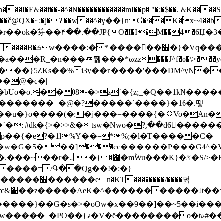
N������������mI��p� "�;�$��. &K����S�vק ������z�I2>z�� �tp��g�T
~:�j�ʡ|��w��^�ү��{nƓ�/��K�x~4��b�����r 1t
���}5ZKѕ��%i3y��n����'���DM^yN�
��@�q�|
08�>z`�{z;_�Q��1kN������\f; �ۭ�ԗ�ݳ��d����
���������+�@�?�����`����}�16�.뗗
p��{�e?�1l%Y��=*%;�l�T���� �C�
�7�w�G�5���]�� �ec������P���G4^�
�W#�I��*]\W��)Ħ�1��fC}
����=/Գ��Qg��!�:�}
��}��G�s�>�oOw�x��9��]��~5��i���>�
�骦t��UU�{�<��Z�.R����w77*jk8{|