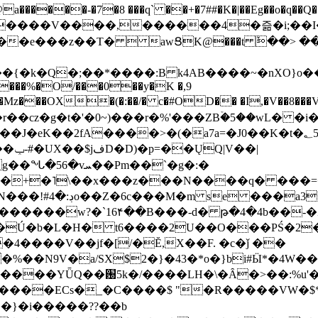
���-�7�8 ���q` ��+�7##�K�|��Eg��o�q��Q�˩mw���XN�N�یb/�N
p�e����V����,������4�즒�i;��
�T�  awՑK@���t ٚ��> ��[v�[�6I�ŅR��ݍ
�;���{�k�Q�;��*����:B k4AB����~�nXO}o���
���%�O/���0��y�K �,9
z���OX�(�:��/� c�#OD�� �I,�V��8��
b�r��cz�g�t�'�0~)���r�%'���ZBۡ�5��wL� �
��2fA����>�(�a7a=�J0��K�t�؂5q�T�5�;UC6
��|
�Pm��`�g�:�
>�<�+�˥\��x���z���N����q� ��
���[�DV�o�|
�����w?�`16۴��B���-d� թ�4�4b��-�
�2�Ú�b�L�H� t6����2U��O���PŚ�2
4����V��jf�[/�Ĕ,X��F. �c�ǰ ��
�%��N9V�a/
SX$2�}�43�*o�}bi#Ӹ*�4W
c8A����ECs�_�C����$ "�R�����VW�$
}�i�����??��b