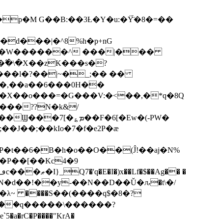
p�M G��B:��3Ƚ�Y�u:�Ÿ̈́�8�=��
R�d���|�^8%h�p+nG
�W������^ ���|���
�\�X��zK���s�ּ?
���l�?��|~�_;�� ��
k�X��o���=�G���V:�<��,�*q�8Q
���??N�k&/
��F�6[�Ew�(-PW�
�J��;��kIo�7�f�e2P�ӕ
��P��[��Kc4�9
��N�d��!��y-��N��D��Ǔ�ԉ�t\�/
�λ~ ����S��(����q$�8�?
��q�����\������?