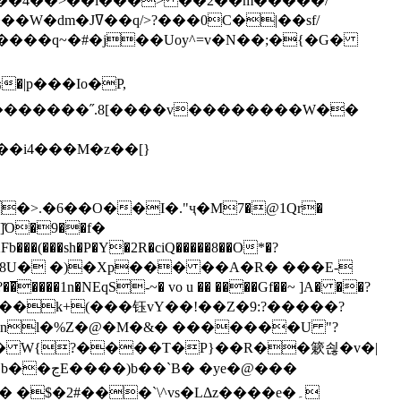
`��4��>��i���> ��2��m�����/
B����q~�#�j��Uoy^=v�N��;�{�G�
�>.�6��O��I�."ҷ�M7�@1Qr�
Fb���(���sh�P�Y�2R�ciQ�����8��O*�?
s����nl�%Z�@�M�&� �������U "?
�U� W{?����T�Ρ}��R��簌쇦�v�|
e�@���
]� �$�2#���`\^vs�LΔz����e�۔