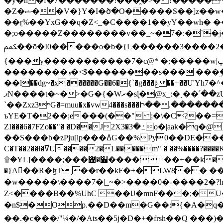
�y�h�f�7�������!���̯�>� ?�����
�Z�ޝ��V�}Y�I�ծ�O�����S��]z��w��7�޷�����h���u��7w.ϻ���8X��ͮ�����W�dm�Jߜ��q/>?���0C�|��sf/
��ɽ%��YxG��q�Z<_�C����1��yY��wh� �
�;o�����Z��������v��_~�7�:�`�j�����
ﶻ��ō�I0�����o�b�{L������3����2�O.z���/�O�g��]i�j��3�u�̨S;�ܳ��������kژ�|p���Io�P,
{���y�����������7�c@* �;�����w|ٻ����<-�'����Kg�g�[�k�)ܹ�X?���f��tz�������˝.8[����v��������W��
��������ܙ�<$��������s��� ���ۣ����e��7;'�Sc����ߋvf������g�2ޓ�?
��l��dg~�x������G��6�{`�g���ݝ��+��U'Yh7�^�8'�o��|�r�x����q��1�g������i����i4���M�z��[}
ޕN����t�~�>�G�{�Wރ�sl̞�@x_:�ˏ��՛��zU;wk�F�m�q}{��7�o������y�ϟ�:�������
`��Zxz3ʷG�=muu�x�vw4���s���Ի�� .�������
ъYE�T�2��;e���(��" ;�\�Cʔ��=
ZI���6�7FZo��"� �D��J2X3�ߑ�3o�|aak�q�@����]�K���w���r;� �Dt�\}x S�X�]Ό�9��f�
��S���b�zPju[lp���ߡG��%Py
C�T��2��ɫ�ߜU����2�L�����m" � ��%����?����K�ǳ'�U4�?ü�Ġ����q־{�ync���a1�����T-�8U� �)�Xp��� ��A�R� ���E-
۩�YL]����;���׿�޽������+��k��o���O�Zt�6�[a��v_r;�b�f���== �tT��E��7=� ��|���?��̅����1n�NEqS-~� vo u �� ����Gf��~ ]A� ��?
�}A��R�ɮT˼��r��kF�+�LW8�� ���G��?ڸ�u��y����2o�Gc���t!W���k+(���钰vY��!
�w�����\����7�|_~�>�� ��0 �-����2
Z<����B��%UhC ��lJ�mnF���;�
�n$�Op.��D��m�G��:{�A�q��/�vP���.�B�
��.�c���/"¼�/�Ats��5j�D�+�frsh��Q ���