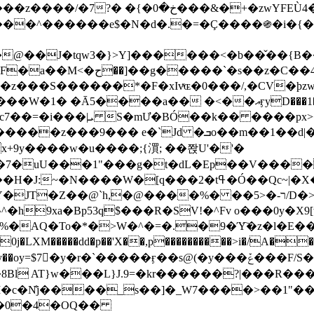
&�+�zwYFEÙ4�~�_�̾� ӽ�+�.x�|
�N�d�.�=�Ç����֍�i�{���fZV�nw�����ەys��2��`m��
�4�;�^�� 8�s�q���7?
���S������*�F�xIvͯɶ�0���/,�CV�ϸzw
����a�� �<��އӻyD���1�KS�w���!
��U�,����:Hpլ�U�K��_y4߼��O����_@c7��=�i���|ܝ S�mƯ�BÓ��k�� ����p
x
�m��1��d|��;�X�xxsrr�3��J�I�@3g�g��㝼
x+9y����w�u����;{㵋; ��쫝U'�'�
uU���1"���g�t�dL�Ep��V�����8u� ��
�}z�XEu�<ं�Q!�;yL+J��F �
���%� ��ר-�<5/D�>�d�����1!u8JP�@TE� �P�1��?
^�h9xa�Bp53q$���R�ЅV!�^Fv o���0y�
�0j�LXM�����dd�p��'X��,p����������>i�/A���
`�����ӻ��s@(�y���ݞ���F/S��_T��Õ�������w��h�'U��_��L!
L}J.9=�kr������?|���R����Wߙ���o�O���ӯ�����
�c�N̐j����_s��]�_W7����>��1"��
��0�4�OQ��