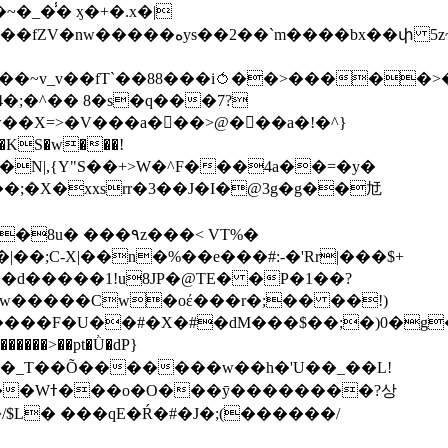
��bx��փ 5z~�>�y4N/
��X=>�V���a��ً�>@���a�!�^}
>�N|,{Y"S��+>W�^F���4a��=�y�
�٩z���< VT%�
��3���H�J:~�N����W�[q���2�tߟ�Ó��Qc~|�X�|��;Ϲ-X|��n�%��e���#:-�
'Rr|���$+
X9[w�����Cw�oέ���r�;�� ��!)
�����>��pt�Ǜ�dP}
���?상
/$L� ���qE�Ŕ�#�J�;(������/