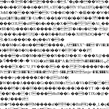
��o��5��4i��9._v3�Sg�V 97un33q��
���?
˞v��qmQ�/�qo�� �>Uu߲�vU��$j�Vͦ9[�f����7ް
���O3U�aH�h�s��p�X�%� b�Al_��ֲ�
]L�Xm���0�˒�q��nY�b�
�V0�{��N͉fMz}}��J�d������ �M���Q�"f-
�"�]��B�N(��8z[��l��V��"��)
�K�G"UͺFV��i�Jn� ��: ]N����P�z
�V�H��7�.#�l�z�Vi]
~$��.j�Xaxja~�!�2���
���i+p�)����Z�F�@\|zM�|
Y�W�b��A���k�Gr��h3M�z?oA�Vk�I� �
5����\{����6j���J��z��2���YT i�>
۾��$�TJXʛ�@���5J�P���<=-���!�k�?-�W�?
�;!���)!
KtB�*$���s�M����af��{�BmQ��_L�q�