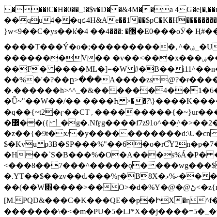
���iC�H�0��_!�$v�D��&4M��a 4G�e[�,��n���I�E&��f��-�^�
��qu4��qᏽ4H&Ae��1��$pC�K�H����������č@QX�
}w<9��C�ys��k҆�޼� :���4�� 4�E0���oӮ� Ӊ#��r��ok�笌��۴��.��JP{O�I�I�M��4�6Џ�3�ꦩ�l���W����/��ΗƧ�o��WS��<$�'�
����T���Ý�o�;����������,|^�ۻ_�U����B�ܭw����:�*|������׻�}�Vq���j¯���P�.QwO�ｓ���I�V�ϓ����d}
�������V�� �v��<���x���ۻ��a���R_�n���뛡���*ωzz���J^f�o�\>���yc-ϭc�������}��(����;/J��K�J�/
�
�F� ����ML�]=�W#�B��i11^��n
��%�'�?��ը>���A����zs@?�ɍ���
�.������h>^^_�&������4��1�6�bUo�o.�� 
�Ǖ~"��W��/�� ����Һ >��?ֿ\}����K�
�q��{~t2�ʗ��CT؍���������{�~}ur����u�}o����(�:�j���=����{�۝Vo�An��J^��������M\M�'{{l�i
�߼��({ _�g�.Nfӻg����f7z91o^��̤^�>��2�`�:|#dk�{>�>>&�tsw�Nwo�?٫��d6򆧇�������*��[|^]oo���NW~zz>�X&�u�=K?��
�z��{�9t�x/�y�����������d:\U�cn
$�Kvu p3B�SP���%"��6�o�rC͆Y2n�p
�H��`S�B���%�O�A���s%Á�P� �.���~��r�޼�}�܅�mؕWu���K}�ػ�S/>�B�vw�
<���8��7���^�����ǫ����wg���$
�.YT��$��zv��ԃ���%ɼ�B
8X�ހ%ޅ��������׏������en�KT��������/����덝
��(��W׋����>��O>�d�%Y�@�@ڻ<�z{rc&׻��z�����AeK�^�����������˩t��=x~
[M.PQD&���C�K���QE��p�ԻX�η^f���
�������\�<�m�PU�5�Ǉ*X��j����=5�_�w�����_�PO��{ޥ�V�ӗ�������� o�t⭟#��w7�p��6