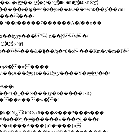
ͯ��O����4>.�Տ
�ё�fg�=<�z�yS��J/O��>wnk��ǯ`��?m?
�'������-
 /��r�����7������Λ�/��o��
]x��byyy��� ?_n��Ɲw�/
-y^|j\|
�����/ϟ���w��}
��`�xɧ���Λ���{p1�:���{u