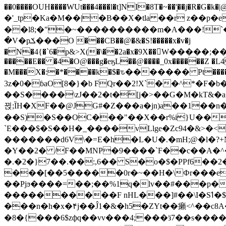
��0����OUH����WUt���4���l�t]NI�8T�~��'͙��j�R�G�k�|@a���
�'_tp�Ka�M��|�B��X�tla ��r z��
��l8;�"�~����������m�A���!`��e���z�
�V�pݎ���O ���CB��@�&�S!�����x�v�j
�N�4{�`6�p&>X(�\��2a�x�9X��򢧰W����
�����E�� �4�O@���g�eӄL��@����_0x������Z �
L4
�M���X�:�*����k�$�ԏ������� Pt����M
3z�0�ɓaO[8�}�b FQr��2!X`��^*�F�
��S����\zJ��2�t�۫[j�>��G�M�kT&�a��J�eK
뀑;ȈH�XF��@JG#�Z���a�jn)a��1��n��ݕ-#�UX��$jفD�D)�p=��ŲQ|V
��S)�S��OC���"��X��r%i}U��g��ᖓ�56�vܚ�
`E���$�S��H�_����vLlge�Zc94�&
�������d6V\�=E�h�L�U�.�mH;@�l�?+N���!#ڊ:�4o��Z�6c���M�m se ���a3
�Y��2� /F��MNP�9����`F��c��A�^�
�.�2�}7��.��:,6�� S�o�$�PPf6�
���[��5�����0r�~��H�\Фr���e�
��Pjϧ����=��;��%1q�lv��#���p�
����������F nHL���]#��\I�Sߗ�$����YǕQ��԰5k�/����LH�\�Ȃ�>��:%u'��3(Y���d�JΕ�gm?�'~V��
���n�h�x�۴j��Ĵ1�&�h5�ZYt��癩<^�� 
�8�{���6$zфq��vv���4;���ӟ7��s�����