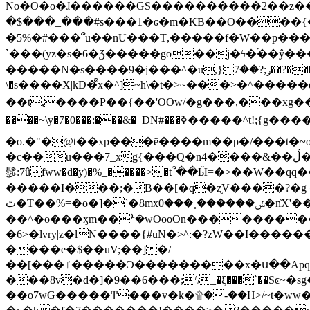
No�O�o�ɺ������GS����������2��z�����i��n�
�$���_���#s���1�ԍ�m�KΒ��O����{��Y
�5%�#���՞u��nU���T,��� ��f�W��p�
`���(yz�s�6�Ʒ�����go��j�ϟ�֜��ŷ���
�����N�s����9�j���^�u,}ݛ;?��7��?�������-
\�s����X|kD�᩺x�^]~h\�t�>~���>�^���
��t,����P��{��'OOw/�g���,���xg��-c�zt
����~\y�7�0���:���&�_DN#���ߢ�����^t!;{g������'��v�-\�f=���`�����ymn~����/ꧽ�(�����&�]j��/ǫ�*8�x���Km�v�m�I}
�o.�"�@t��xp���ӗ����m��p�/���t�~o'�
�c��u���7_xg{���Q�n4����&��ڷ�v�j�ۣ�xo�3��ƙ{��\�9���?:g�/��k�Cp.?�#�q&��m����=
髿:7ûfww�d�y)�%_�����>�t՞��Ӹ=�>��W��qq����ܞ����{K�y�8����2~��o� f��pxW�l/:��;A��:;}z��2Ly���
�����I���;�B��[�q�ʐV����?�g 
ٹ�T��%=�o�]�`�8mxݽ������˳���0�n̾X'��3ǘ9����������I�&��G�������z>��]�%��/
��^�o���ӽm��ܑ�wOooOn����������U3:ٹ>ߦ��8�.B#4���������O�g��~��<{�_��N���}y�
�6>�lvry|z�lN����{#uN�>^:�?zW��I��
����e�$��uV;��]�/
��[���ٵ�����Ͻ���������x�ս��Apq�����޻�V����O�cp����ٝy{����:�k�ןNݯOOCyx6���&���?���s���
���8v�d�]�9��6���;ϟ_�ξ���`��Sͼ~�sg��jgg�|���-
��o7wG�����Ͳ���v�k�۩�-��H>/~t�ww�