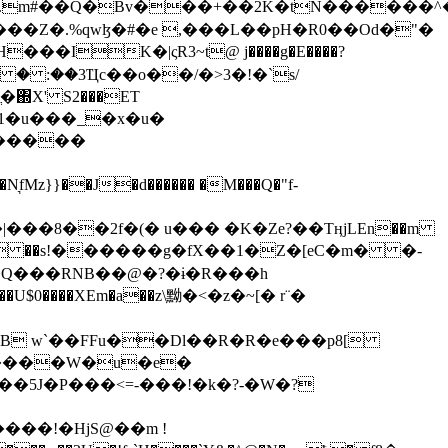
���Z�.%qwɮ�#�e ,���L��pH�R0��Od�"�
��/� � :��3Ҵc��o��/�>3�!�`s/
΍X' S2���ET
�Q���RNB��@�?�ɨ�R���h
X��U$0����XEm�a��z\黝�<�z�~[� r¨�
B w`��FFu��Dl��R�R�e���p8[
�����W�u�e�
���!�HjS@��m !