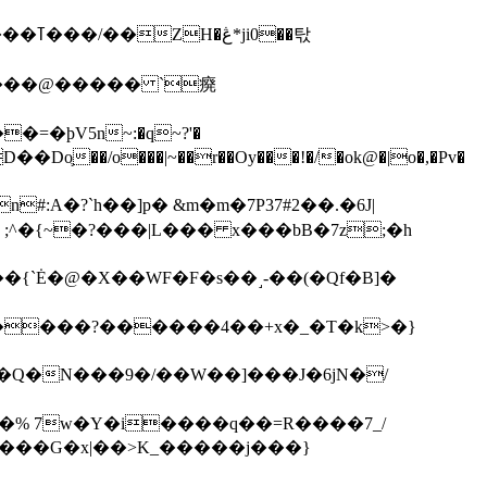
��탃
�/o���|~��r��Oy���!�/�ok@�|o�,�Pv�
#:A�?`h��]p� &m�m�7P
37#2��.�6J|
����?������4��+x�_�T�k>�}
���G�x|��>K_�����j���}