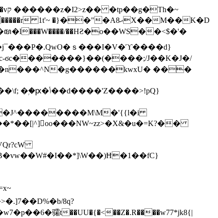
h�~
'~ �}��"�Aޙ8X��M��K�D
�n���^N�g������kwxU� ���
'Z����>!pQ}
VQr?cW
.]7��D%�b/8q?