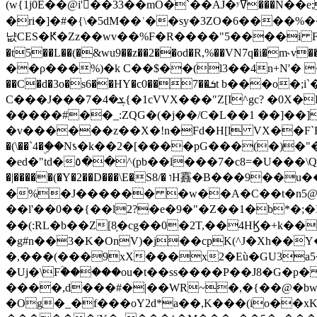
(w{1j0E��@i'��33��mO�`��AJ�ʸߜ���N��e;�vv�3R�5� [���cc�L"�g�r���Wz�.m#��Q�Bv���+��2K�tN������^�}y������Q�ۅUbB,���j�зb*��Q"�zӦc��Y�, B]!hI�KZ�T�5/
�ri�]�#�{\�5dM��ʿ��sy�3ZO�6����%�
냢CES�Ԟ�Zz��wv��%F�R����"5����i FJo߿E�I���J��K^D��iO�I�7<�䌔�l�\�W�H���IK�|ςR3~t@ j����g�E�
�t5��L��(�&wu9��z��2��od�R,%��VN7q�i�m
��ρ���%)�k C��$��(l3��4n+N'� 
��C�d�3o�s6��HY�c0��7��ܭt b���o�;i`�$R�N[z���h�K����-�]T�4�n�k�<ł@1�u���_�x�u�
C���J���ܮ�4�7{�1cVVX���"Z[I^gc? �0X�Ry��'�u��.̼�+��R��RnF$��/XHkDQ��*!"�����
�����#��_:ZQG�(�
j��/C�L��1 ��]��
�v������z��X�!n�Fd�H[l VX��F`R��M�oG�m�������ۼA��XXˮ~��^
�(\��`4�ۣ��Nƾ�k��2�[����pG���(�)
�ed�"td�٥��^(pb��l���7�c8=�U���\Q����wƜ�M�t�l��N��Z#��3E<���X@��|���8��2f�(� u��� �K�Zе?��TӊjLEn��m
�|�����(�Y�2��D���\E�S8/� וH䨺�B���9��u��/؆���5�<�ʾV#2ύ�)e��-�j�*A:�z'%�B��$��d{ڀ ��s!������g�fX��1�Z�[eC�m� �-
�%�J������ �w��A�C��t�n5@��
��l'��0��{��l2?�e�9�"�Z��1�b*�;�ІV:
��(:RL�b��Z[8̦�cg��0�2T,��4HϏ�+k��
�g#n��3�K�OnV)�j��cpK(^J�Xh��
�,���(���9xX���x2�Eù�GU3a
�Uj�\Fؒ�����ou�t��ss����P��J8�G�p� ��Ғ�a� �{?���r8oJI��ȋ
����,d���#�|��WR~�,�{��@�bw�
�Og�_�f���oY2ԁ*a��,K
���(io��x