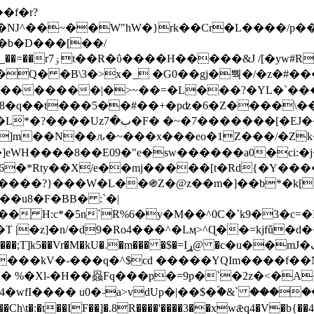
Ǌ^��~��W"hW�}rk��Cr�L����/p��
�ן�4�O�@�F�7i�&�6�īw�:o���X(�������~�~�y���_��=��rۏ7t��R�ΰ����H����
�&J /[�yw#
Q� �B\3�>x�_ �G0��gj�뿩�/�z�#�
�
�������|�>~��=�L���?�YL�`���߬
�w8�q��t���5��#��+�pʣ�6�Z����\�
j]m��N��ԉ�~���x���eo�1Z���/�Z
eWH����8��E09�"e�sw������a0�ci:�j
�X/e��mj�����[t�Rd{�Y�����Ϣ���7[�؏ܡ
���?}���W�L��֍Z�@z��m�]��b*�k[;�
|�z]�n/�d9�Ro4���^�Lӎ>^Ɋ��=kjfǔ�d
�P�����kV�-���q�^$cd �����YQIm����f
:� %�Xl-�H��赑Fq���p�=9p�`�2z�<�A
�wfI���� u0�˗a>vdUp�|��$�ؐ�&` ����