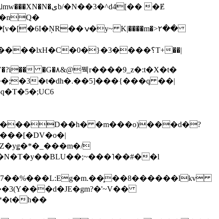
��3�^d4[�� �Ɇ
I�nQ�
�y~ K|����m�>٢��
��lxH�C�0�}�3����؟T+��|
�V�?i�� �G�۸&@뭭r����9_z�:t�X�t�
i��;�3�t�dh�.��5]���{���q ��|
�=���D��h� �m���o)���d�?
Z�yǥ�*�_���m�/
�N�T�y��BLU��;~���˥��#��l
��7��%���L:Eg�m.��̝��8������lkv
*�t�h��