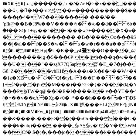
��X�>�{ϫa,]������;1n�/�7π0�>�x���]�����z����/�7?� �{�خ�0���
��ŵ{:��J��5D7��w��������l��$����^������e$
���ʈ�^�= W7������� ���/��
`pfk@��B�J8%��V����\ߤ��/o��d��6b�@��J�tqw3�}>Y]������<�b��̌��{B���~v_v��fT`��88���i⥀��>�����>�ޯ�'�����?
�I�� 8Qq1+qy��"�|�<���w󠒪7+�����X�n�F�a��M<�ح��]��g�����`�s��z�C�
�_=���������� �B�'���Oo���9S�z
��j�al��f��S�w� �x�w�r���a��o���W�1� �Ā5
�������ig �5���6P-�!jɪ���q�w�������z���9��� e�`Jd �ܒo�
��U�-��"��zȿX77Q5ap�;t昚�E_�7�j��
Gǖ"Z��N��vhKH�A��a�X�8�4��W<��7�
{+2�p��j!o�M���)��^2<�{�7���(k[�Y�JT�Z��@`h,�@�
���PpTW�q@��I�E�I����8|� v��YT��^
(�^��v��eA�Xp�>0�+*���h����s�ײT)D$%�AQ�To�*�>W�^�=�.�9�Ύ҇�z�l�E�����F�U��#�X�#�dM���$��;�)0�g�OH�����w�����ҋ��
Ԓ,%0Aj|�.N^��Uc2��̝d X��f娯���HLQP�E?(gtN
����Q��3�M�Fw_�{j3��]=�����<�l��n��E�p4�Ld2�2~�o6y��oy=$7�y�r�
��&����-���|<��(��oOɒ��� ���G�8Bl AT}w���
���k�ntq)���,����pApy�9�Y�1zWM
��Cf�|$�)�,���jɢ� ����k���0�