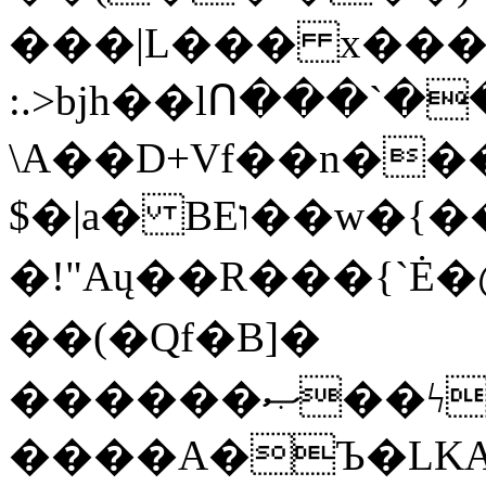
���|L��� x���b
:.>bjh��lՈ���`
\A��D+Vf��n��
$�|a� BEו��w�{���;���q�X��d%�������W� hU�(�1�Ū}9�S�F<��i�L3�;�
�!"Aų��R���{`
��(�Qf�B]�
������ޞ��ϟak��r��_39$�8�p���7�2�yIZ�R��x��/
����A�Ъ�LKA