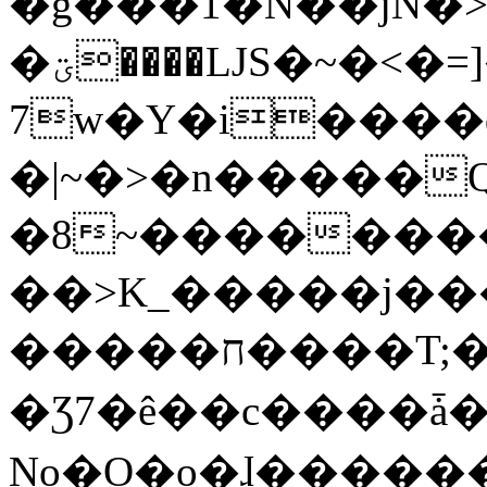
�g���1�N��jN�
�ؾ����ǇS�~�<�=]����^vz��{{��t�%
7w�Y�i����
�|~�>�n�����
�8~��������
��>K_�����j��
�����ח����T;�uU�w��oovW�N�\�v�̓��N��6xz��z^��s�;
�Ʒ7�ê��c����ǡ�Oo
No�O�o�ɺ����