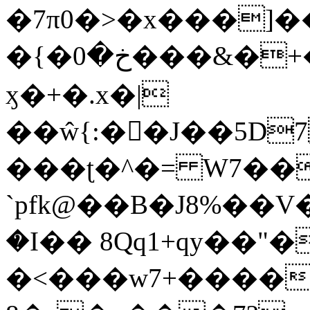
�7π0�>�x���]
�{�خ�0���&�+�zwYFEÙ4�~�_�̾�
ӽ�+�.x�|
��ŵ{:��J��5D7��
���ʈ�^�= W7��
`pfk@��B�J8%��V����\ߤ��/o��d��6b�@��J�tqw3�}>Y]������<�b��̌��{B���~v_v��fT`��88��
�I�� 8Qq1+qy��"�
�<���w󠒪7+�����X�n�F�a��M