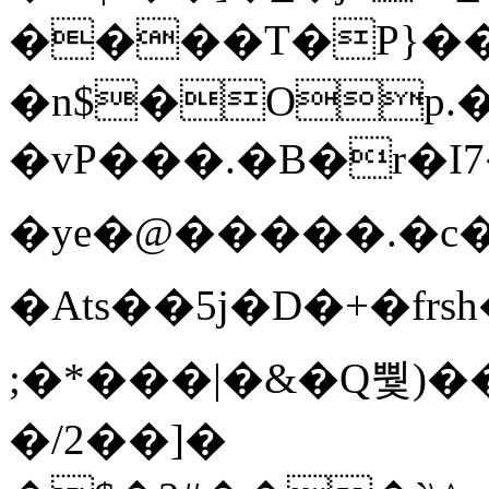
����T�Ρ}�
�n$�Op.
�vP���.�B�r�I7�gp~H
�ye�@��� ��.�c
�Ats��5j�D�+�fr
;�*���|�&�Q뿿)�
�/2��]�