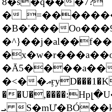
8�s�q���7?
�_=�����
�B�'���Oo���9
�^}��j�al��f
�x�w�r���a�
�Ā5����a��
�<��އӻyD���1�KS�w���!
��U�,����:Hpլ�U�K��_y4߼��O���
ܝ S�mƯ�BÓ�