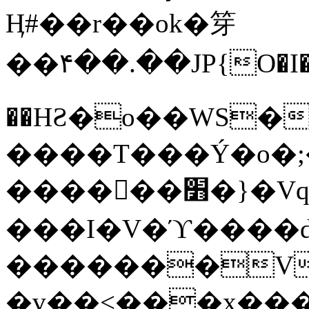
Ӊ#��r��ok�笌
��۴��.��JP{O�I
��ΗƧ�o��WS�
����T���Ý�o�;����������
������׻�}�Vq���j¯���P�.QwO�ｓ
���I�V�ϓ����d
�������V
�v��<���x���ۻ��a���R_�n���