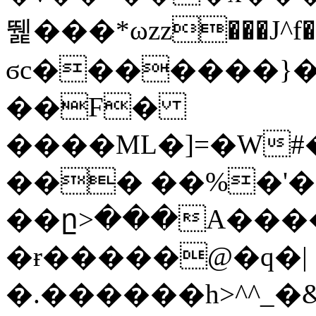
뛡���*ωzz���J^f�o
ϭc�������}��
�
�F�
����ML�]=�W#
��� ��%�'�
��ը>���A����
�ɍ�����@�q�|
�.������h>^^_�