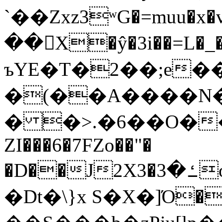
`��Zxz3ʷG�=muu�
��񛆻X�ŷ�3i��=L�
ъYE�T�2��;e�
�(��A����
� �>.�6��O��
ZI���6�7FZo��"�
�D��J2X3�ߑ�3o�|aak�q�@����]�K���w���r;�
�Dt�\}x S�X�]Ό�