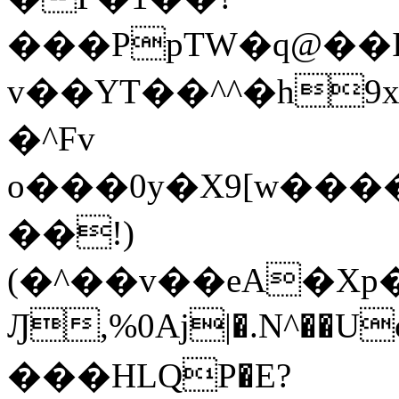
���PpTW�q@��
v��YT��^^�h9x
�^Fv
o���0y�X9[w��
��!)
(�^��v��eA�Xp�>0�+*���h����s�ײT)D$%�AQ�To�*�>W�^�=�.
Ԓ,%0Aj|�.N^��Uc
���HLQP�E?