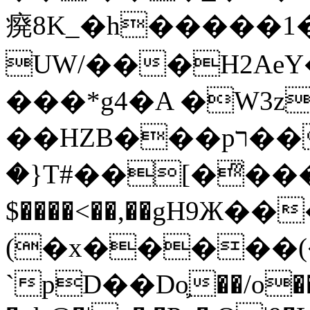
㾱8K_�h�����1
UW/���H2AeY�
���*g4�A �W3z
��HZB���pר��b�wO�N��{@H�m�F{���ۣ��?
�}T#��[�ͫ���
$����<��,��gH9Ж
(�x�����
`pD��Do֛��/o��