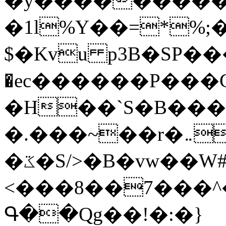
�y�����������
�1l%Y��=*%
$�Kvu p3B�SP�
�ec������P���G
�H��`S�B��
�.���~��r�޼�}�܅�mؕWu���K}
�ػ�S/>�B�vw��W#�I��*]\W��)Ħ�1��fC}
<���8��7���
Գ��Qg��!�:�}