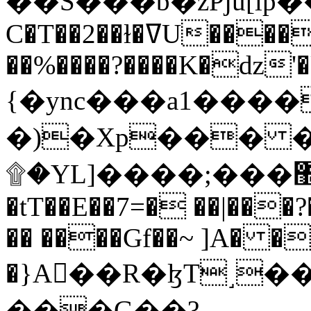
C�T��2��ɫ�ߜU����2�L�����m" �
��%����?����K�ǳ'�
{�ync���a1����
�)�Xp��� �
۩�YL]����;���׿�޽������+��k��o���O�Zt�6�[a��v_r;�b�f���==
�tT��E��7=� ��|���?
�� ����Gf��~ ]A� �
�}A��R�ɮT˼�
���G��?