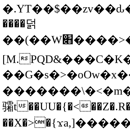
�.YT��$��zv��ԃ
����덝
��(��W׋����>��O>�d�%Y�@�@ڻ<�z{rc&׻��z�����AeK�^�����������˩t��=x~
[M.PQD&���C�K
��G�s�>�oOw�x�
�������\�<�m�PU�5�Ǉ*X�
骦t��UU�{�<��Z�.R�
��X�>�{ϫa,]�����