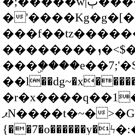
�;�����w|ٻ����<-
�'����Kg�g�[�k
���f��tz�����
��������ܙ�<$��������s���
���ۣ����e��7;'�Sc����ߋv
��l��dg~�x������G��6�{`�g���ݝ
�r�x����q��1
ޕN����t�~�>�G�{�Wރ�sl̞�@x_:�ˏ��՛��zU;wk�F�m�q}
{��7�o������y�