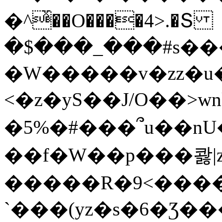
�^ͯ��O����4>.�Տ
�$���_���#s��
�W�����v�zz�u�
<�z�yS��J/O��>wn
�5%�#���՞u��nU
��f�W��p���콿|z
�����R�9<����
`���(yz�s�6�Ʒ�