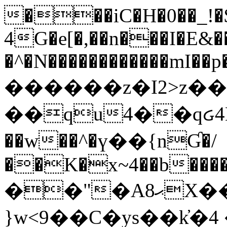
���iC�H�0��_!
4G�e[�,��n���I�E&��
�^�N������������mI��p�
������z�I2>z��
��qu4��qᏽ4H&A
��w��^�ү��{nƓ�/
��K�x~4��b�����
��"�Aޙ8X��M��K�D
}w<9��C�ys��k҆�޼� :���4�� 4�E0���oӮ�