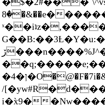
�$�2#���`\^vs
�8�&��e�������:�\���{��9�����g��f�r?
ˣ��iʇz�,���
G��B:��3Ƚ�Y�u:�
ڒ���n����%J^�}
��q;�����e;��
/[�yw#R�d���
i�x̀9��Nw����