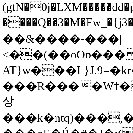
(gtN�0j�LXM�����dd
����Q��3�M�Fw_�{j3��]=����
��&����-���|
<��(��oOɒ���
AT}w���L}J.9=�
���R����Wߙ���o�O���ӯ��������?
상
���k�ntq)���,