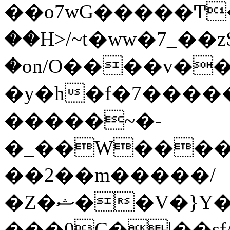
��o7wG�����Ͳ
��H>/~t�ww�7_��z
�on/O����v�
�y�h�f�7����
�����~�-
�_��W����;
��2��m�����/
�Z�ޝ��V�}Y�I�ծ�O�����S��]z��w��7�޷�����h���u��7w.ϻ���8X��ͮ�����W�dm�Jߜ��q/>?
���0C�|��sf