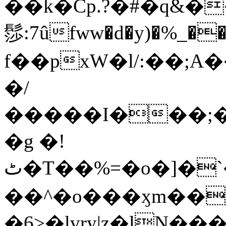
��k�Cp.?�#�q&�
髿:7ûfww�d�y)�%_�����>
f��pxW�l/:��;A
�/
�����I���;�
�g �!
ٹ�T��%=�o�]�`�8mxݽ������˳���0�n̾X'��3ǘ9����������I�&��G�������z>��]�%��/
��^�o���ӽm��ܑ�wOooOn���������
�6>�lvry|z�lN���