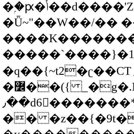
�ۭ�ԗ�ݳ��d����'Z����>!pQ}
�Ǖ~"��W��/�� ��
����K�������
�����`����}�1
�q��{~t2�ʗ��CT؍���������{�~}ur����u�}o����(�:�j���=����{�۝Vo�An��J^��������M\M�'{{l�i
�߼��({ _�g�.Nfӻg����f7z91o^��̤^�>��2�`�:|#dk�{>�>>&�tsw�Nwo�?
٫��d6򆧇�������*��[|^]oo���NW~zz>�X&�u�=K?
�� �z��{�9t�