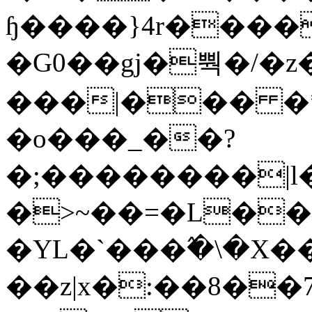
ɧ����}4r����
�G0��gj�뿩�/�z
���|��� �
�o���_��?
�;��������|
�>~��=�L��
�YL�`���߬�\�X�
��z|x�:��8�