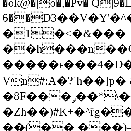
�ok@�|o�,�Pv� Q|9
6��D3��V�Y'�
�1�<�&���
��h���n��Cd
�����˫���4�D�
Vn#:A�?`h��]p�
�8F���ݛ��*\��U��S
�Zh��)#K+�^ȑg�
��(�� ���)=�