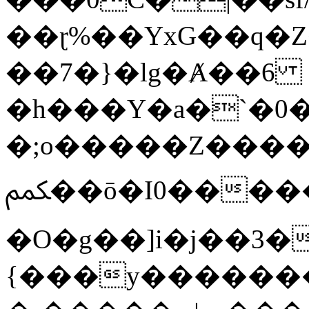
��ɽ%��YxG��q�
��7�}�lg�Ⱥ��6
�h���Y�a�`�0�
�;o�����Z������
ﶻ��ō�I0�����o�b�{L������3����2�O.z���/
�O�g��]i�j��3�u�̨S;�ܳ
{���y������