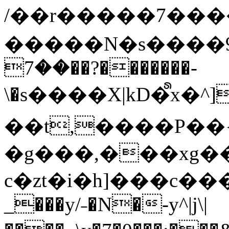
/��r�����7��
�����N�s����9�j
��7��?�������-
\�s����X|kD�᩺x
��t,����P��{
�g���,���xg�
c�zt�i�h]���c���
_���y/˗�N�-y^|j\|