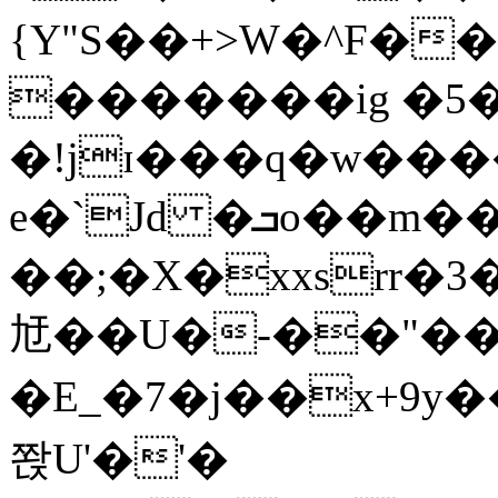
{Y"S��+>W�^F�
�������ig �5
�!jɪ���q�w��
e�`Jd �ܒo��m��1��d|
��;�X�xxsrr�
㝼��U�-��"��zȿ
�E_�7�j��x+9y�
쫝U'�'�