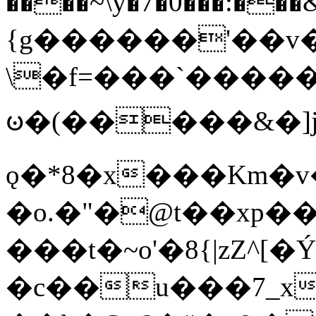
����~\y�7�0���:���&�_DN#�
{g������'��v�
\�f=���`�����
ꧽ�(�����&�]j
ǫ�*8�x���Km�v
�o.�"�@t��xp�
���t�~o'�8{|zZ^[�
�c��u���7_xg{���Q�n4���