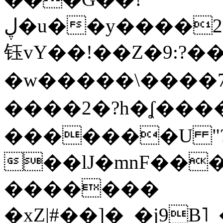
ڸ�u��y����2o�Gc���t!W���k+(���
钰vY��!��Z�9:?� �
�w�����\����7�
����2�?h�ʆ 
�������U "?
��lJ�mnF��
�������
�xZ|#��]�_�j9B