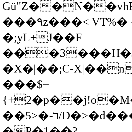
Gǖ"Z��N��v
���٩z���< VT%� �}z�XEu�<ं�Q!
�;yL+J��F
���3���H�J:~�
�X�|��;Ϲ-X|��n
���$+
{+2�p��j!o�
��ר-�<5/D�>�d�����1!u8JP�@TE�
�P�1��?