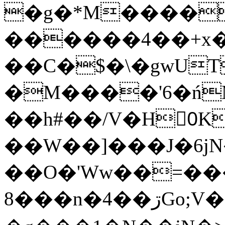
�g�*M����
������4��+x�
��C�$�\�gwUT
�M����'6�ń
��h#��/V�H0ٍK�7'�1�L�A�2
��W��]���J�6jN
��O�'Ww��=���
�8��n�4��ڗGo;V���y��4����n�7�v���Lu�/