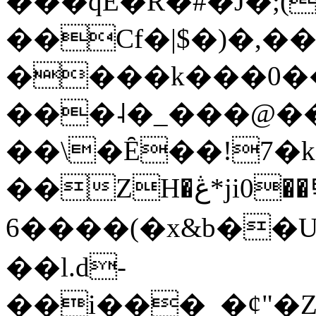
���qE�Ŕ�#�J�;(
��Cf�|$�)�,�
����k���0�
���˨�_���@��
��\�Ȇ��!7�k
��ZH�ڠ*ji0��탃
6����(�x&b��
��l.d-
��i���_�ȼ"�Z�����׋����\�\�w3�|W'�L8y<#�Y�HX�*b��.̏