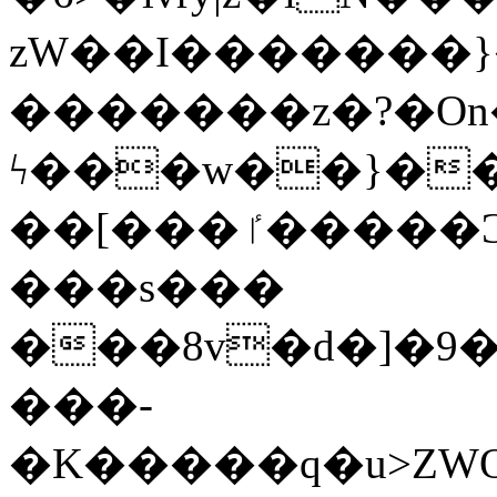
zW��I�������}�
�������z�?�O
ϟ���w��}��
��[���ٵ�����Ͻ���������x�ս��Apq�����޻�V����O�cp����ٝy{����:�k�ןNݯOOCyx6���&���?
���s���
���8v�d�]�9��6
���-
�K�����q�u>ZWOO�w��߼��W�a���p��