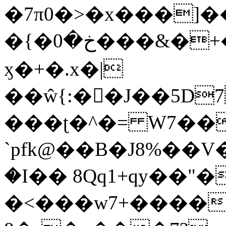
�7π0�>�x���]
�{�خ�0���&�+�zwYFEÙ4�~�_�̾�
ӽ�+�.x�|
��ŵ{:��J��5D7��
���ʈ�^�= W7��
`pfk@��B�J8%��V����\ߤ��/o��d��6b�@��J�tqw3�}>Y]������<�b��̌��{B���~v_v��fT`��88��
�I�� 8Qq1+qy��"�
�<���w󠒪7+�����X�n�F�a��M