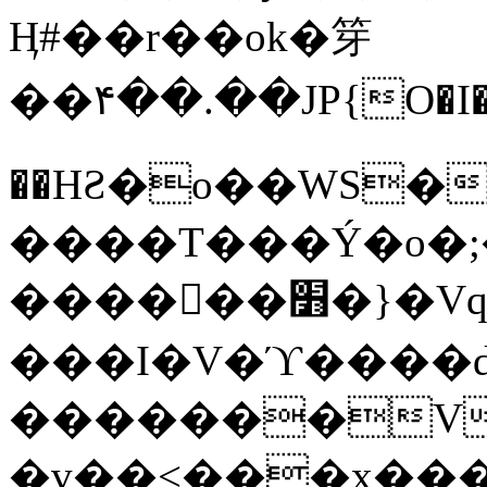
Ӊ#��r��ok�笌
��۴��.��JP{O�I
��ΗƧ�o��WS�
����T���Ý�o�;����������
������׻�}�Vq���j¯���P�.QwO�ｓ
���I�V�ϓ����d
�������V
�v��<���x���ۻ��a���R_�n���