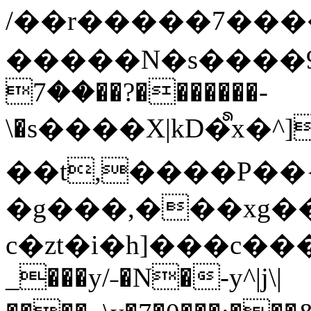
/��r�����7��
�����N�s����9�j
��7��?�������-
\�s����X|kD�᩺x
��t,����P��{
�g���,���xg�
c�zt�i�h]���c���
_���y/˗�N�-y^|j\|