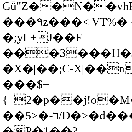
Gǖ"Z��N��v
���٩z���< VT%� �}z�XEu�<ं�Q!
�;yL+J��F
���3���H�J:~�
�X�|��;Ϲ-X|��n
���$+
{+2�p��j!o�
��ר-�<5/D�>�d�����1!u8JP�@TE�
�P�1��?