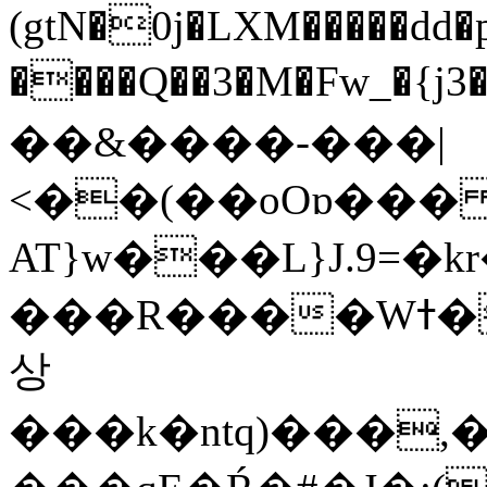
(gtN�0j�LXM�����dd
����Q��3�M�Fw_�{j3��]=����
��&����-���|
<��(��oOɒ���
AT}w���L}J.9=�
���R����Wߙ���o�O���ӯ��������?
상
���k�ntq)���,