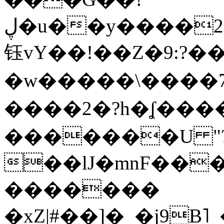
ڸ�u��y����2o�Gc���t!W���k+(���
钰vY��!��Z�9:?� �
�w�����\����7�
����2�?h�ʆ 
�������U "?
��lJ�mnF��
�������
�xZ|#��]�_�j9B