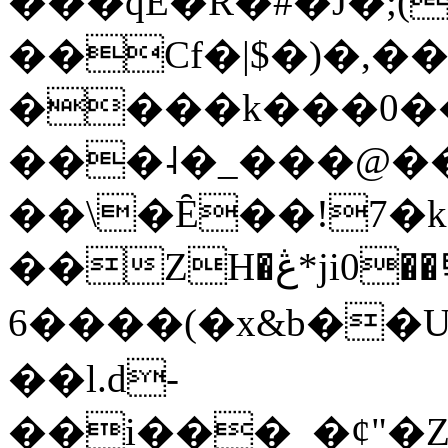
���qE�Ŕ�#�J�;(
��Cf�|$�)�,�
����k���0�
���˨�_���@��
��\�Ȇ��!7�k
��ZH�ڠ*ji0��탃
6����(�x&b��
��l.d-
��i���_�ȼ"�Z�����׋����\�\�w3�|W'�L8y<#�Y�HX�*b��.̏