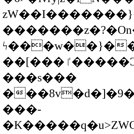
zW��I�������}�
�������z�?�O
ϟ���w��}��
��[���ٵ�����Ͻ���������x�ս��Apq�����޻�V����O�cp����ٝy{����:�k�ןNݯOOCyx6���&���?
���s���
���8v�d�]�9��6
���-
�K�����q�u>ZWOO�w��߼��W�a���p��