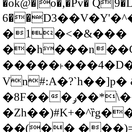
�ok@�|o�,�Pv� Q|9
6��D3��V�Y'�
�1�<�&���
��h���n��Cd
�����˫���4�D�
Vn#:A�?`h��]p�
�8F���ݛ��*\��U��S
�Zh��)#K+�^ȑg�
��(�� ���)=�