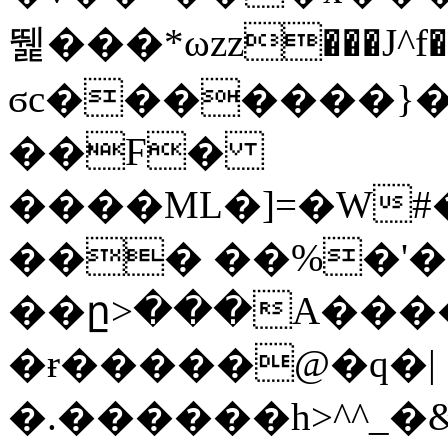
뛡���*ωzz���J^f�o
ϭc�������}��
�
�F�
����ML�]=�W#
��� ��%�'�
��ը>���A����
�ɍ�����@�q�|
�.������h>^^_�