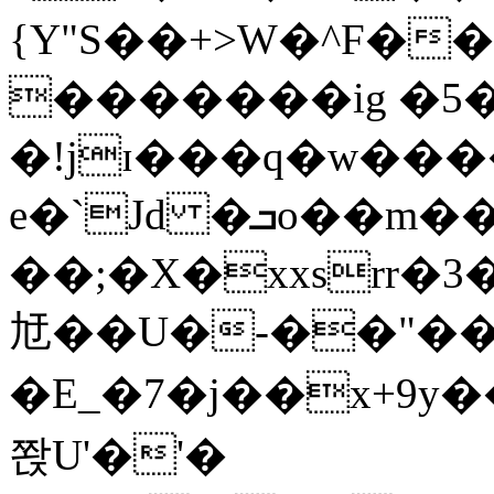
{Y"S��+>W�^F�
�������ig �5
�!jɪ���q�w��
e�`Jd �ܒo��m��1��d|
��;�X�xxsrr�
㝼��U�-��"��zȿ
�E_�7�j��x+9y�
쫝U'�'�