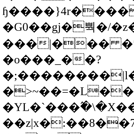
ɧ����}4r����
�G0��gj�뿩�/�z
���|��� �
�o���_��?
�;��������|
�>~��=�L��
�YL�`���߬�\�X�
��z|x�:��8�