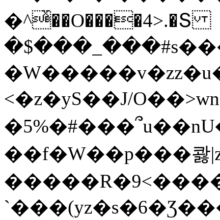
�^ͯ��O����4>.�Տ
�$���_���#s��
�W�����v�zz�u�
<�z�yS��J/O��>wn
�5%�#���՞u��nU
��f�W��p���콿|z
�����R�9<����
`���(yz�s�6�Ʒ�