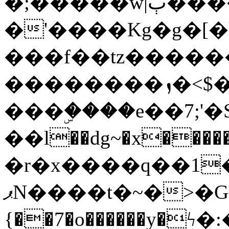
�;�����w|ٻ����<-
�'����Kg�g�[�k
���f��tz�����
��������ܙ�<$��������s���
���ۣ����e��7;'�Sc����ߋv
��l��dg~�x������G��6�{`�g���ݝ
�r�x����q��1
ޕN����t�~�>�G�{�Wރ�sl̞�@x_:�ˏ��՛��zU;wk�F�m�q}
{��7�o������y�