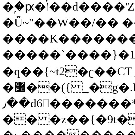
�ۭ�ԗ�ݳ��d����'Z����>!pQ}
�Ǖ~"��W��/�� ��
����K�������
�����`����}�1
�q��{~t2�ʗ��CT؍���������{�~}ur����u�}o����(�:�j���=����{�۝Vo�An��J^��������M\M�'{{l�i
�߼��({ _�g�.Nfӻg����f7z91o^��̤^�>��2�`�:|#dk�{>�>>&�tsw�Nwo�?
٫��d6򆧇�������*��[|^]oo���NW~zz>�X&�u�=K?
�� �z��{�9t�