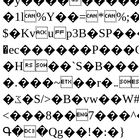
�y�����������
�1l%Y��=*%
$�Kvu p3B�SP�
�ec������P���G
�H��`S�B��
�.���~��r�޼�}�܅�mؕWu���K}
�ػ�S/>�B�vw��W#�I��*]\W��)Ħ�1��fC}
<���8��7���
Գ��Qg��!�:�}