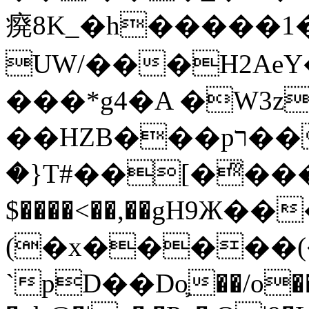
㾱8K_�h�����1
UW/���H2AeY�
���*g4�A �W3z
��HZB���pר��b�wO�N��{@H�m�F{���ۣ��?
�}T#��[�ͫ���
$����<��,��gH9Ж
(�x�����
`pD��Do֛��/o��