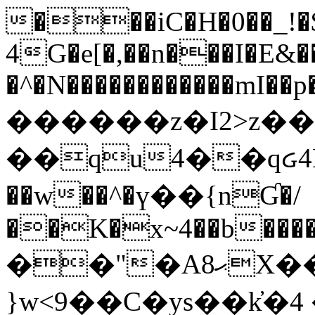
���iC�H�0��_!
4G�e[�,��n���I�E&��
�^�N������������mI��p�
������z�I2>z��
��qu4��qᏽ4H&A
��w��^�ү��{nƓ�/
��K�x~4��b�����
��"�Aޙ8X��M��K�D
}w<9��C�ys��k҆�޼� :���4�� 4�E0���oӮ�