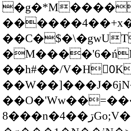
�g�*M����
������4��+x�
��C�$�\�gwUT
�M����'6�ń
��h#��/V�H0ٍK�7'�1�L�A�2
��W��]���J�6jN
��O�'Ww��=���
�8��n�4��ڗGo;V���y��4����n�7�v���Lu�/