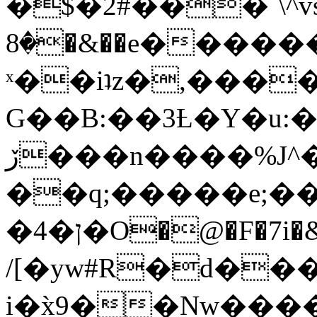
�$�2#���`\^vs
�8�&��e�������:�\���{��9�����g��f�r?
ˣ��iʇz�,���
G��B:��3Ƚ�Y�u:�
ڒ���n����%J^�}
��q;�����e;��
/[�yw#R�d���
i�x̀9��Nw����