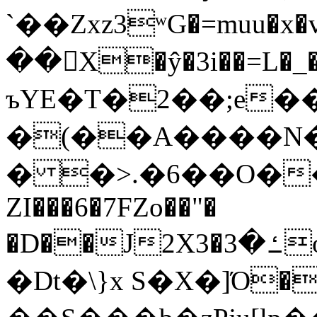
`��Zxz3ʷG�=muu�
��񛆻X�ŷ�3i��=L�
ъYE�T�2��;e�
�(��A����
� �>.�6��O��
ZI���6�7FZo��"�
�D��J2X3�ߑ�3o�|aak�q�@����]�K���w���r;�
�Dt�\}x S�X�]Ό�