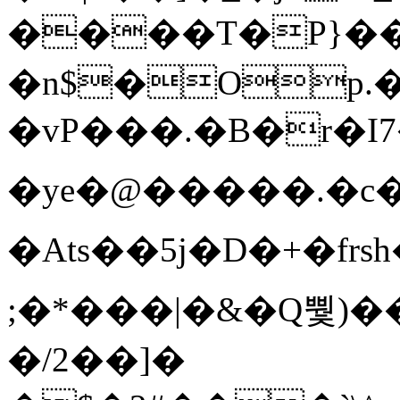
����T�Ρ}�
�n$�Op.
�vP���.�B�r�I7�gp~H
�ye�@��� ��.�c
�Ats��5j�D�+�fr
;�*���|�&�Q뿿)�
�/2��]�