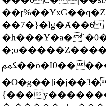
��ɽ%��YxG��q�
��7�}�lg�Ⱥ��6
�h���Y�a�`�0�
�;o�����Z������
ﶻ��ō�I0�����o�b�{L������3����2�O.z���/
�O�g��]i�j��3�u�̨S;�ܳ
{���y������