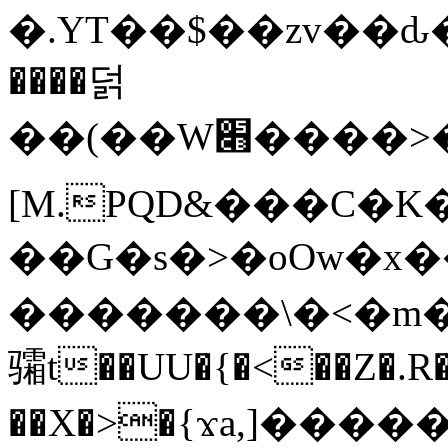
�.YT��$��zv��ԃ
����덝
��(��W׋����>��O>�d�%Y�@�@ڻ<�z{rc&׻��z�����AeK�^�����������˩t��=x~
[M.PQD&���C�K
��G�s�>�oOw�x�
�������\�<�m�PU�5�Ǉ*X�
骦t��UU�{�<��Z�.R�
��X�>�{ϫa,]�����