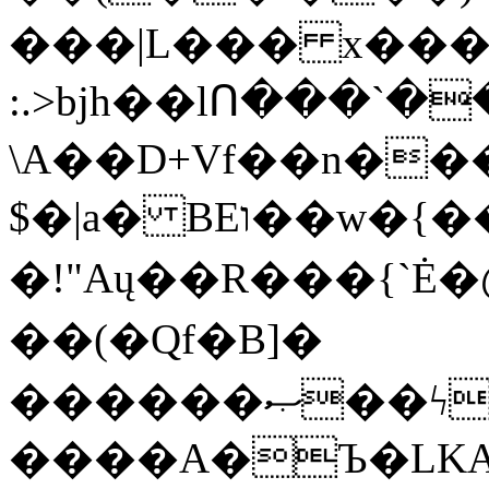
���|L��� x���b
:.>bjh��lՈ���`
\A��D+Vf��n��
$�|a� BEו��w�{���;���q�X��d%�������W� hU�(�1�Ū}9�S�F<��i�L3�;�
�!"Aų��R���{`
��(�Qf�B]�
������ޞ��ϟak��r��_39$�8�p���7�2�yIZ�R��x��/
����A�Ъ�LKA