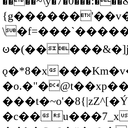
����~\y�7�0���:���&�_DN#�
{g������'��v�
\�f=���`�����
ꧽ�(�����&�]j
ǫ�*8�x���Km�v
�o.�"�@t��xp�
���t�~o'�8{|zZ^[�
�c��u���7_xg{���Q�n4���