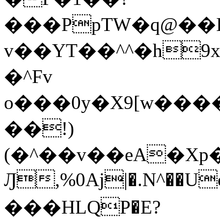
���PpTW�q@��
v��YT��^^�h9x
�^Fv
o���0y�X9[w��
��!)
(�^��v��eA�Xp�>0�+*���h����s�ײT)D$%�AQ�To�*�>W�^�=�.
Ԓ,%0Aj|�.N^��Uc
���HLQP�E?