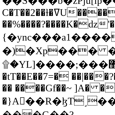
C�T��2��ɫ�ߜU����2�L�����m" �
��%����?����K�ǳ'�
{�ync���a1����
�)�Xp��� �
۩�YL]����;���׿�޽������+��k��o���O�Zt�6�[a��v_r;�b�f���==
�tT��E��7=� ��|���?
�� ����Gf��~ ]A� �
�}A��R�ɮT˼�
���G��?