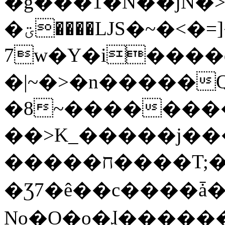
�g���1�N��jN�
�ؾ����ǇS�~�<�=]����^vz��{{��t�%
7w�Y�i����
�|~�>�n�����
�8~��������
��>K_�����j��
�����ח����T;�uU�w��oovW�N�\�v�̓��N��6xz��z^��s�;
�Ʒ7�ê��c����ǡ�Oo
No�O�o�ɺ����