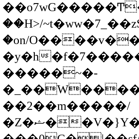
��o7wG�����Ͳ
��H>/~t�ww�7_��z
�on/O����v�
�y�h�f�7����
�����~�-
�_��W����;
��2��m�����/
�Z�ޝ��V�}Y�I�ծ�O�����S��]z��w��7�޷�����h���u��7w.ϻ���8X��ͮ�����W�dm�Jߜ��q/>?
���0C�|��sf