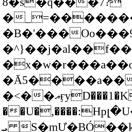
8�s�q���7?
�_=�����
�B�'���Oo���9
�^}��j�al��f
�x�w�r���a�
�Ā5����a��
�<��އӻyD���1�KS�w���!
��U�,����:Hpլ�U�K��_y4߼��O���
ܝ S�mƯ�BÓ�