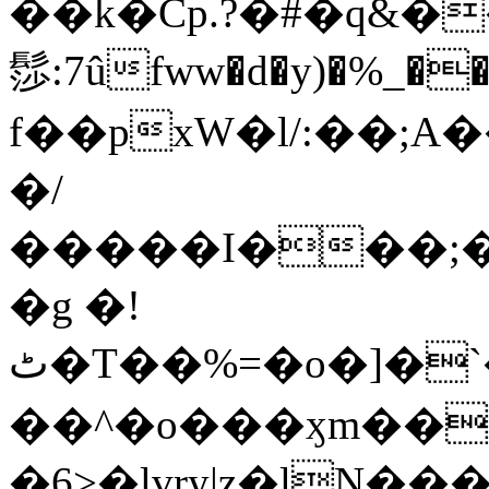
��k�Cp.?�#�q&�
髿:7ûfww�d�y)�%_�����>
f��pxW�l/:��;A
�/
�����I���;�
�g �!
ٹ�T��%=�o�]�`�8mxݽ������˳���0�n̾X'��3ǘ9����������I�&��G�������z>��]�%��/
��^�o���ӽm��ܑ�wOooOn���������
�6>�lvry|z�lN���