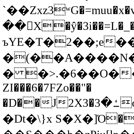
`��Zxz3ʷG�=muu�
��񛆻X�ŷ�3i��=L�
ъYE�T�2��;e�
�(��A����
� �>.�6��O��
ZI���6�7FZo��"�
�D��J2X3�ߑ�3o�|aak�q�@����]�K���w���r;�
�Dt�\}x S�X�]Ό�