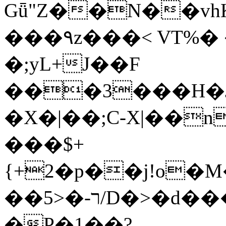
Gǖ"Z��N��v
���٩z���< VT%� �}z�XEu�<ं�Q!
�;yL+J��F
���3���H�J:~�
�X�|��;Ϲ-X|��n
���$+
{+2�p��j!o�
��ר-�<5/D�>�d�����1!u8JP�@TE�
�P�1��?