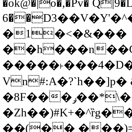
�ok@�|o�,�Pv� Q|9
6��D3��V�Y'�
�1�<�&���
��h���n��Cd
�����˫���4�D�
Vn#:A�?`h��]p�
�8F���ݛ��*\��U��S
�Zh��)#K+�^ȑg�
��(�� ���)=�