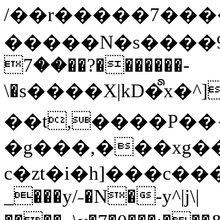
/��r�����7��
�����N�s����9�j
��7��?�������-
\�s����X|kD�᩺x
��t,����P��{
�g���,���xg�
c�zt�i�h]���c���
_���y/˗�N�-y^|j\|