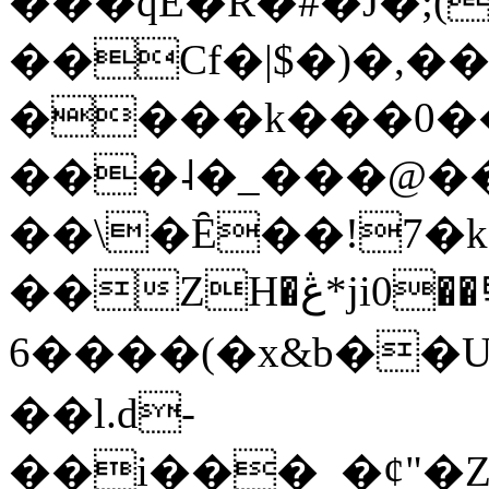
���qE�Ŕ�#�J�;(
��Cf�|$�)�,�
����k���0�
���˨�_���@��
��\�Ȇ��!7�k
��ZH�ڠ*ji0��탃
6����(�x&b��
��l.d-
��i���_�ȼ"�Z�����׋����\�\�w3�|W'�L8y<#�Y�HX�*b��.̏