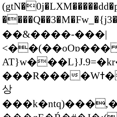
(gtN�0j�LXM�����dd
����Q��3�M�Fw_�{j3��]=����
��&����-���|
<��(��oOɒ���
AT}w���L}J.9=�
���R����Wߙ���o�O���ӯ��������?
상
���k�ntq)���,