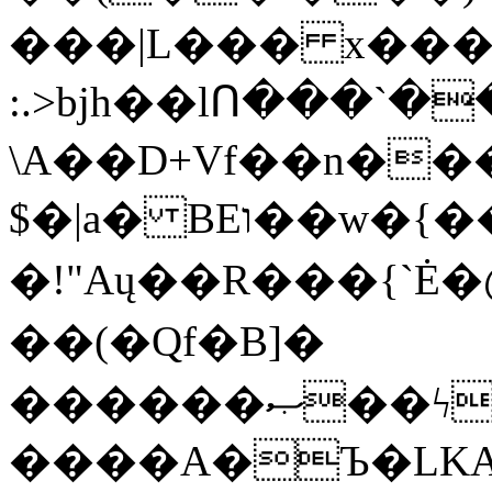
���|L��� x���b
:.>bjh��lՈ���`
\A��D+Vf��n��
$�|a� BEו��w�{���;���q�X��d%�������W� hU�(�1�Ū}9�S�F<��i�L3�;�
�!"Aų��R���{`
��(�Qf�B]�
������ޞ��ϟak��r��_39$�8�p���7�2�yIZ�R��x��/
����A�Ъ�LKA