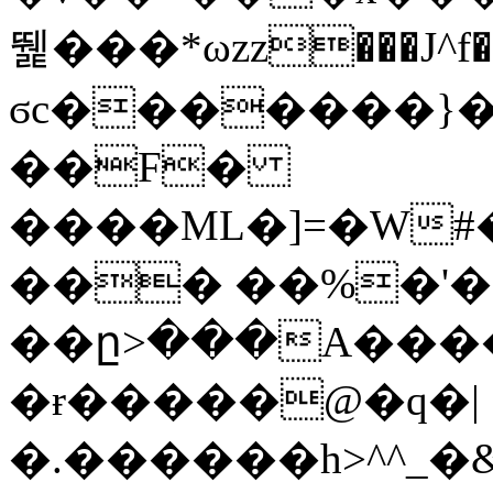
뛡���*ωzz���J^f�o
ϭc�������}��
�
�F�
����ML�]=�W#
��� ��%�'�
��ը>���A����
�ɍ�����@�q�|
�.������h>^^_�