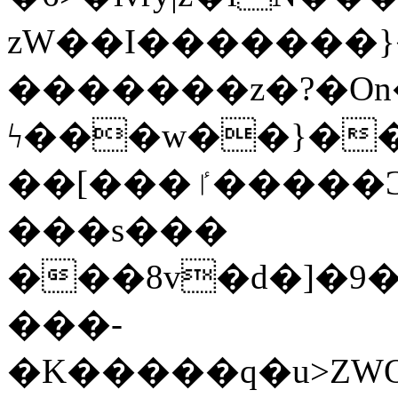
zW��I�������}�
�������z�?�O
ϟ���w��}��
��[���ٵ�����Ͻ���������x�ս��Apq�����޻�V����O�cp����ٝy{����:�k�ןNݯOOCyx6���&���?
���s���
���8v�d�]�9��6
���-
�K�����q�u>ZWOO�w��߼��W�a���p��