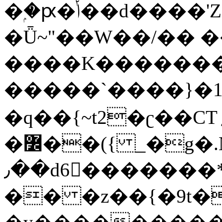
�ۭ�ԗ�ݳ��d����'Z����>!pQ}
�Ǖ~"��W��/�� ��
����K�������
�����`����}�1
�q��{~t2�ʗ��CT؍���������{�~}ur����u�}o����(�:�j���=����{�۝Vo�An��J^��������M\M�'{{l�i
�߼��({ _�g�.Nfӻg����f7z91o^��̤^�>��2�`�:|#dk�{>�>>&�tsw�Nwo�?
٫��d6򆧇�������*��[|^]oo���NW~zz>�X&�u�=K?
�� �z��{�9t�