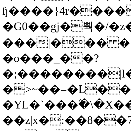
ɧ����}4r����
�G0��gj�뿩�/�z
���|��� �
�o���_��?
�;��������|
�>~��=�L��
�YL�`���߬�\�X�
��z|x�:��8�