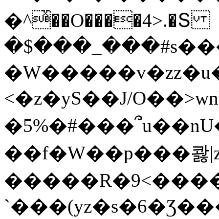
�^ͯ��O����4>.�Տ
�$���_���#s��
�W�����v�zz�u�
<�z�yS��J/O��>wn
�5%�#���՞u��nU
��f�W��p���콿|z
�����R�9<����
`���(yz�s�6�Ʒ�