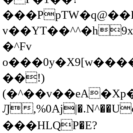
���PpTW�q@��
v��YT��^^�h9x
�^Fv
o���0y�X9[w��
��!)
(�^��v��eA�Xp�>0�+*���h����s�ײT)D$%�AQ�To�*�>W�^�=�.
Ԓ,%0Aj|�.N^��Uc
���HLQP�E?