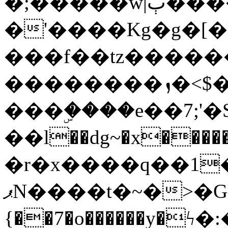
�;�����w|ٻ����<-
�'����Kg�g�[�k
���f��tz�����
��������ܙ�<$��������s���
���ۣ����e��7;'�Sc����ߋv
��l��dg~�x������G��6�{`�g���ݝ
�r�x����q��1
ޕN����t�~�>�G�{�Wރ�sl̞�@x_:�ˏ��՛��zU;wk�F�m�q}
{��7�o������y�