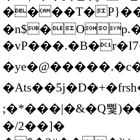
����T�Ρ}�
�n$�Op.
�vP���.�B�r�I7�gp~H
�ye�@��� ��.�c
�Ats��5j�D�+�fr
;�*���|�&�Q뿿)�
�/2��]�