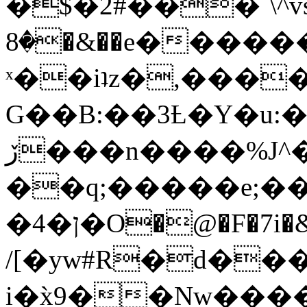
�$�2#���`\^vs
�8�&��e�������:�\���{��9�����g��f�r?
ˣ��iʇz�,���
G��B:��3Ƚ�Y�u:�
ڒ���n����%J^�}
��q;�����e;��
/[�yw#R�d���
i�x̀9��Nw����