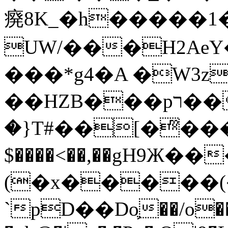
㾱8K_�h�����1
UW/���H2AeY�
���*g4�A �W3z
��HZB���pר��b�wO�N��{@H�m�F{���ۣ��?
�}T#��[�ͫ���
$����<��,��gH9Ж
(�x�����
`pD��Do֛��/o��