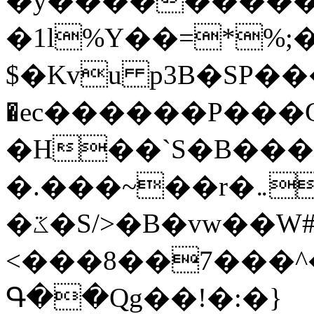
�y�����������
�1l%Y��=*%
$�Kvu p3B�SP�
�ec������P���G
�H��`S�B��
�.���~��r�޼�}�܅�mؕWu���K}
�ػ�S/>�B�vw��W#�I��*]\W��)Ħ�1��fC}
<���8��7���
Գ��Qg��!�:�}