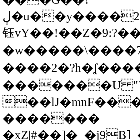
ڸ�u��y����2o�Gc���t!W���k+(���
钰vY��!��Z�9:?� �
�w�����\����7�
����2�?h�ʆ 
�������U "?
��lJ�mnF��
�������
�xZ|#��]�_�j9B