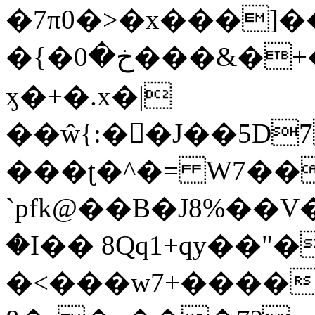
�7π0�>�x���]
�{�خ�0���&�+�zwYFEÙ4�~�_�̾�
ӽ�+�.x�|
��ŵ{:��J��5D7��
���ʈ�^�= W7��
`pfk@��B�J8%��V����\ߤ��/o��d��6b�@��J�tqw3�}>Y]������<�b��̌��{B���~v_v��fT`��88��
�I�� 8Qq1+qy��"�
�<���w󠒪7+�����X�n�F�a��M