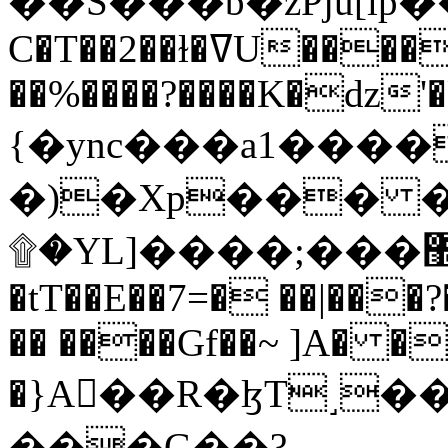
C�T��2��ɫ�ߜU����2�L�����m" �
��%����?����K�ǳ'�
{�ync���a1����
�)�Xp��� �
۩�YL]����;���׿�޽������+��k��o���O�Zt�6�[a��v_r;�b�f���==
�tT��E��7=� ��|���?
�� ����Gf��~ ]A� �
�}A��R�ɮT˼�
���G��?