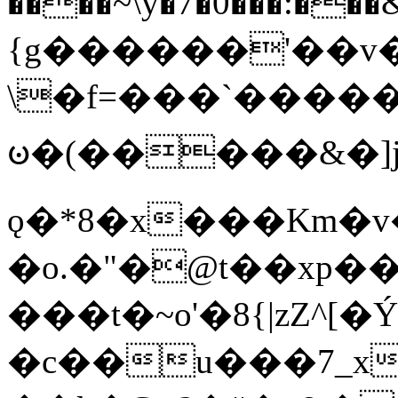
����~\y�7�0���:���&�_DN#�
{g������'��v�
\�f=���`�����
ꧽ�(�����&�]j
ǫ�*8�x���Km�v
�o.�"�@t��xp�
���t�~o'�8{|zZ^[�
�c��u���7_xg{���Q�n4���