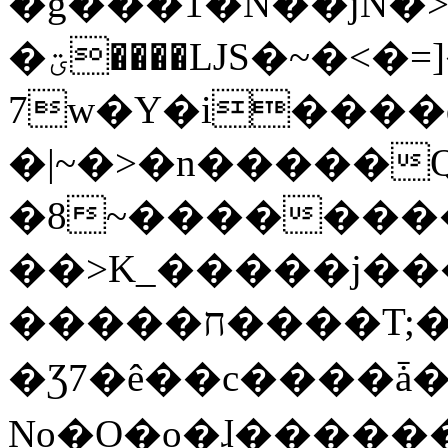
�g���1�N��jN�
�ؾ����ǇS�~�<�=]����^vz��{{��t�%
7w�Y�i����
�|~�>�n�����
�8~��������
��>K_�����j��
�����ח����T;�uU�w��oovW�N�\�v�̓��N��6xz��z^��s�;
�Ʒ7�ê��c����ǡ�Oo
No�O�o�ɺ����