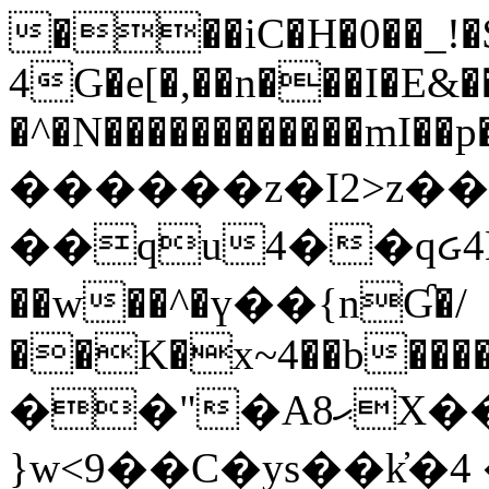
���iC�H�0��_!
4G�e[�,��n���I�E&��
�^�N������������mI��p�
������z�I2>z��
��qu4��qᏽ4H&A
��w��^�ү��{nƓ�/
��K�x~4��b�����
��"�Aޙ8X��M��K�D
}w<9��C�ys��k҆�޼� :���4�� 4�E0���oӮ�