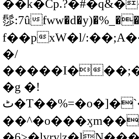
��k�Cp.?�#�q&�
髿:7ûfww�d�y)�%_�����>
f��pxW�l/:��;A
�/
�����I���;�
�g �!
ٹ�T��%=�o�]�`�8mxݽ������˳���0�n̾X'��3ǘ9����������I�&��G�������z>��]�%��/
��^�o���ӽm��ܑ�wOooOn���������
�6>�lvry|z�lN���