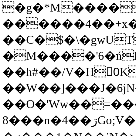
�g�*M����
������4��+x�
��C�$�\�gwUT
�M����'6�ń
��h#��/V�H0ٍK�7'�1�L�A�2
��W��]���J�6jN
��O�'Ww��=���
�8��n�4��ڗGo;V���y��4����n�7�v���Lu�/