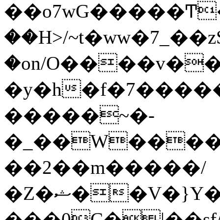
��o7wG�����Ͳ
��H>/~t�ww�7_��z
�on/O����v�
�y�h�f�7����
�����~�-
�_��W����;
��2��m�����/
�Z�ޝ��V�}Y�I�ծ�O�����S��]z��w��7�޷�����h���u��7w.ϻ���8X��ͮ�����W�dm�Jߜ��q/>?
���0C�|��sf