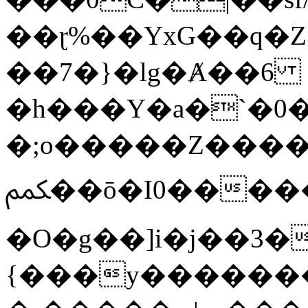
��ɽ%��YxG��q�
��7�}�lg�Ⱥ��6
�h���Y�a�`�0�
�;o�����Z������
ﶻ��ō�I0�����o�b�{L������3����2�O.z���/
�O�g��]i�j��3�u�̨S;�ܳ
{���y������