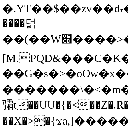
�.YT��$��zv��ԃ
����덝
��(��W׋����>��O>�d�%Y�@�@ڻ<�z{rc&׻��z�����AeK�^�����������˩t��=x~
[M.PQD&���C�K
��G�s�>�oOw�x�
�������\�<�m�PU�5�Ǉ*X�
骦t��UU�{�<��Z�.R�
��X�>�{ϫa,]�����