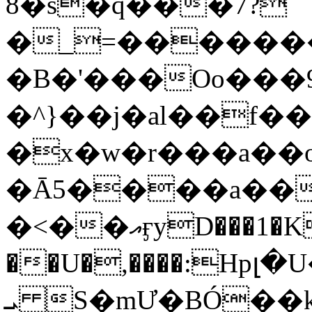
8�s�q���7?
�_=�����
�B�'���Oo���9
�^}��j�al��f
�x�w�r���a�
�Ā5����a��
�<��އӻyD���1�KS�w���!
��U�,����:Hpլ�U�K��_y4߼��O���
ܝ S�mƯ�BÓ�