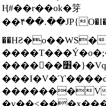
Ӊ#��r��ok�笌
��۴��.��JP{O�I
��ΗƧ�o��WS�
����T���Ý�o�;����������
������׻�}�Vq���j¯���P�.QwO�ｓ
���I�V�ϓ����d
�������V
�v��<���x���ۻ��a���R_�n���