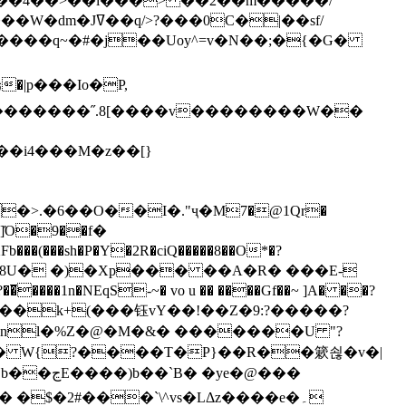
`��4��>��i���> ��2��m�����/
B����q~�#�j��Uoy^=v�N��;�{�G�
�>.�6��O��I�."ҷ�M7�@1Qr�
Fb���(���sh�P�Y�2R�ciQ�����8��O*�?
s����nl�%Z�@�M�&� �������U "?
�U� W{?����T�Ρ}��R��簌쇦�v�|
e�@���
]� �$�2#���`\^vs�LΔz����e�۔