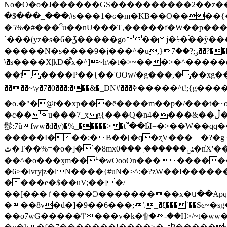
No�O�o�ɺ������GS����������2��z�����i��n�
�$���_���#s���1�ԍ�m�KΒ��O����{��Y
�5%�#���՞u��nU���T,��� ��f�W��p�
`���(yz�s�6�Ʒ�����go��j�ϟ�֜��ŷ���
�����N�s����9�j���^�u,}ݛ;?��7��?�������-
\�s����X|kD�᩺x�^]~h\�t�>~���>�^���
��t,����P��{��'OOw/�g���,���xg��-c�zt
����~\y�7�0���:���&�_DN#���ߢ�����^t!;{g������'��v�-\�f=���`�����ymn~����/ꧽ�(�����&�]j��/ǫ�*8�x���Km�v�m�I}
�o.�"�@t��xp���ӗ����m��p�/���t�~o'�
�c��u���7_xg{���Q�n4����&��ڷ�v�j�ۣ�xo�3��ƙ{��\�9���?:g�/��k�Cp.?�#�q&��m����=
髿:7ûfww�d�y)�%_�����>�t՞��Ӹ=�>��W��qq����ܞ����{K�y�8����2~��o� f��pxW�l/:��;A��:;}z��2Ly���
�����I���;�B��[�q�ʐV����?�g 
ٹ�T��%=�o�]�`�8mxݽ������˳���0�n̾X'��3ǘ9����������I�&��G�������z>��]�%��/
��^�o���ӽm��ܑ�wOooOn����������U3:ٹ>ߦ��8�.B#4���������O�g��~��<{�_��N���}y�
�6>�lvry|z�lN����{#uN�>^:�?zW��I��
����e�$��uV;��]�/
��[���ٵ�����Ͻ���������x�ս��Apq�����޻�V����O�cp����ٝy{����:�k�ןNݯOOCyx6���&���?���s���
���8v�d�]�9��6���;ϟ_�ξ���`��Sͼ~�sg��jgg�|���-
��o7wG�����Ͳ���v�k�۩�-��H>/~t�ww�