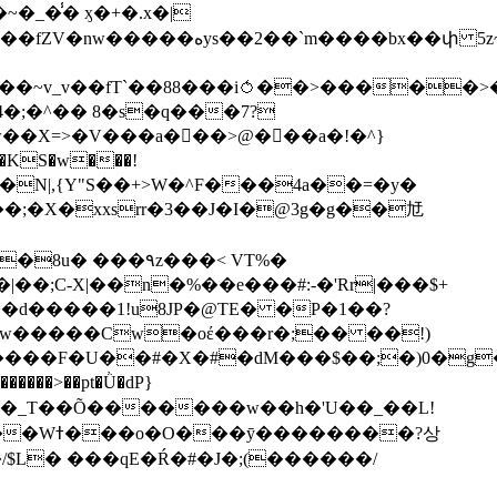
��bx��փ 5z~�>�y4N/
��X=>�V���a��ً�>@���a�!�^}
>�N|,{Y"S��+>W�^F���4a��=�y�
�٩z���< VT%�
��3���H�J:~�N����W�[q���2�tߟ�Ó��Qc~|�X�|��;Ϲ-X|��n�%��e���#:-�
'Rr|���$+
X9[w�����Cw�oέ���r�;�� ��!)
�����>��pt�Ǜ�dP}
���?상
/$L� ���qE�Ŕ�#�J�;(������/