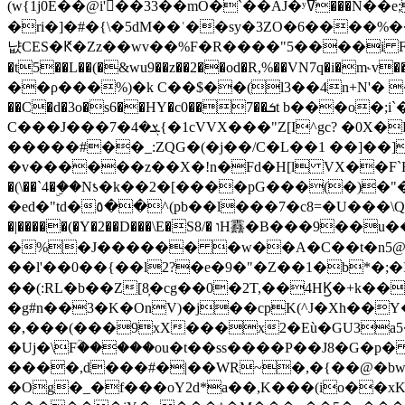
(w{1j0E��@i'��33��mO�`��AJ�ʸߜ���N��e;�vv�3R�5� [���cc�L"�g�r���Wz�.m#��Q�Bv���+��2K�tN������^�}y������Q�ۅUbB,���j�зb*��Q"�zӦc��Y�, B]!hI�KZ�T�5/
�ri�]�#�{\�5dM��ʿ��sy�3ZO�6����%�
냢CES�Ԟ�Zz��wv��%F�R����"5����i FJo߿E�I���J��K^D��iO�I�7<�䌔�l�\�W�H���IK�|ςR3~t@ j����g�E�
�t5��L��(�&wu9��z��2��od�R,%��VN7q�i�m
��ρ���%)�k C��$��(l3��4n+N'� 
��C�d�3o�s6��HY�c0��7��ܭt b���o�;i`�$R�N[z���h�K����-�]T�4�n�k�<ł@1�u���_�x�u�
C���J���ܮ�4�7{�1cVVX���"Z[I^gc? �0X�Ry��'�u��.̼�+��R��RnF$��/XHkDQ��*!"�����
�����#��_:ZQG�(�
j��/C�L��1 ��]��
�v������z��X�!n�Fd�H[l VX��F`R��M�oG�m�������ۼA��XXˮ~��^
�(\��`4�ۣ��Nƾ�k��2�[����pG���(�)
�ed�"td�٥��^(pb��l���7�c8=�U���\Q����wƜ�M�t�l��N��Z#��3E<���X@��|���8��2f�(� u��� �K�Zе?��TӊjLEn��m
�|�����(�Y�2��D���\E�S8/� וH䨺�B���9��u��/؆���5�<�ʾV#2ύ�)e��-�j�*A:�z'%�B��$��d{ڀ ��s!������g�fX��1�Z�[eC�m� �-
�%�J������ �w��A�C��t�n5@��
��l'��0��{��l2?�e�9�"�Z��1�b*�;�ІV:
��(:RL�b��Z[8̦�cg��0�2T,��4HϏ�+k��
�g#n��3�K�OnV)�j��cpK(^J�Xh��
�,���(���9xX���x2�Eù�GU3a
�Uj�\Fؒ�����ou�t��ss����P��J8�G�p� ��Ғ�a� �{?���r8oJI��ȋ
����,d���#�|��WR~�,�{��@�bw�
�Og�_�f���oY2ԁ*a��,K
���(io��x