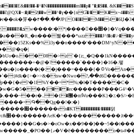
N������������mI��p� "�;�$��. &K����S�vק ������z�I2>z�� �tp��g�T
~:�j�ʡ|��w��^�ү��{nƓ�/��K�x~4��b�����r 1t
���}5ZKѕ��%i3y��n����'���DM^yN�
��@�q�|
08�>z`�{z;_�Q��1kN������\f; �ۭ�ԗ�ݳ��d����
���������+�@�?�����`����}�16�.뗗
p��{�e?�1l%Y��=*%;�l�T���� �C�
�7�w�G�5���]�� �ec������P���G4^�
�W#�I��*]\W��)Ħ�1��fC}
����=/Գ��Qg��!�:�}
��}��G�s�>�oOw�x��9��]��~5��i���>�
�骦t��UU�{�<��Z�.R����w77*jk8{|