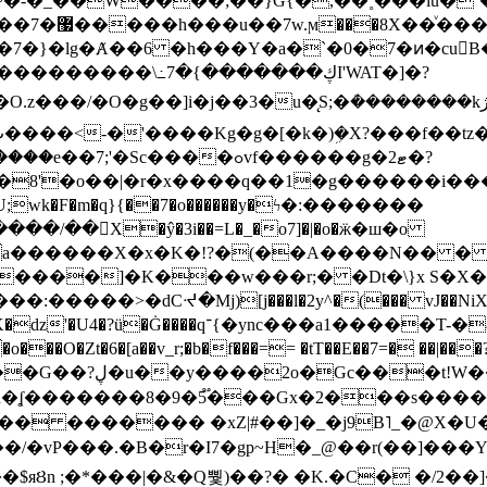
~�-�_��W����;��}G{�,��˳���lu�
�7�}�lg�Ⱥ��6 �h���Y�a�`�0�7�ͷ�cu
����\߸7�{�������ڮI'WAT�]�?
���/��񛆻X�ŷ�3i��=L�_�o7]�|�o�ӝ�ш�o
a������X�x�K�!?�(��A����N�� � 
0��DE�����:�����>�dCᔵ�Mj)[j���l�2y^�(
��� vJ��NiX
��Z�9:?� ����?
�?h�ʆ �������8�9�5֟���Gx�2���
U�� ������� �xZ|#��]�_�j9B˥_�@X
r�I7�gp~H�_@��r(��]���Yb��ڃE����)b��`B� �y
)��$яȢn ;�*���|�&�Q뿿)��?� �K.�C� �/2��