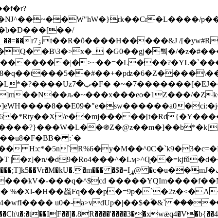
Ǌ^��~��W"hW�}rk��Cr�L����/p��
�ן�4�O�@�F�7i�&�6�īw�:o���X(�������~�~�y���_��=��rۏ7t��R�ΰ����H����
�&J /[�yw#
Q� �B\3�>x�_ �G0��gj�뿩�/�z�#�
�
�������|�>~��=�L���?�YL�`���߬
�w8�q��t���5��#��+�pʣ�6�Z����\�
j]m��N��ԉ�~���x���eo�1Z���/�Z
eWH����8��E09�"e�sw������a0�ci:�j
�X/e��mj�����[t�Rd{�Y�����Ϣ���7[�؏ܡ
���?}���W�L��֍Z�@z��m�]��b*�k[;�
|�z]�n/�d9�Ro4���^�Lӎ>^Ɋ��=kjfǔ�d
�P�����kV�-���q�^$cd �����YQIm����f
:� %�Xl-�H��赑Fq���p�=9p�`�2z�<�A
�wfI���� u0�˗a>vdUp�|��$�ؐ�&` ����