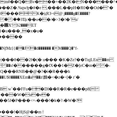
���Z�.%qwɮ�#�e ,���L��pH�R0��Od�"�
��/� � :��3Ҵc��o��/�>3�!�`s/
΍X' S2���ET
�Q���RNB��@�?�ɨ�R���h
X��U$0����XEm�a��z\黝�<�z�~[� r¨�
B w`��FFu��Dl��R�R�e���p8[
�����W�u�e�
���!�HjS@��m !