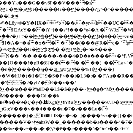
���Yk���G��v6P��V����z
�����G������?]y^�"�������ߠ���/��ZH�ڠ*ji0
�l.d-
H2AeY���tY=|��s*!���*g4�A �W3z�W|
�A�=�\(�x�����(���@R�q� `pD��Do֛�
�Y'�^�%3��U� C\� �1�<�&���
N��_'�� �����˫���4�D�#����<�*!\ Vn
��n������aj��g[_@#@��%Tl���}̄
7��m���P%8D��L$�$�y��~ �g�*M���
M����=���Cd;��k|
�Q�N���9�/��W��]���J�6jN�/
�i����q��=R����7_/
�����V�>ahzW��_������b�s����^�7�