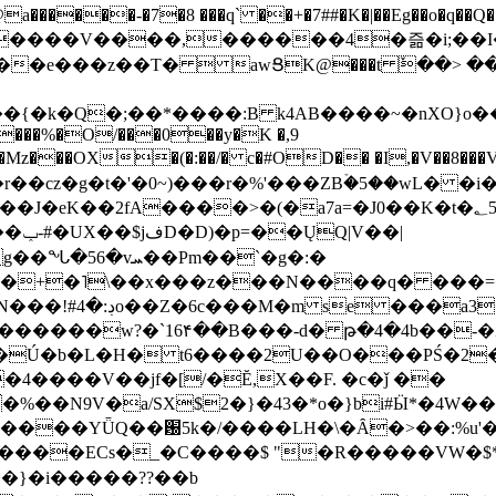
���-�7�8 ���q` ��+�7##�K�|��Eg��o�q��Q�˩mw���XN�N�یb/�N
p�e����V����,������4�즒�i;��
�T�  awՑK@���t ٚ��> ��[v�[�6I�ŅR��ݍ
�;���{�k�Q�;��*����:B k4AB����~�nXO}o���
���%�O/���0��y�K �,9
z���OX�(�:��/� c�#OD�� �I,�V��8��
b�r��cz�g�t�'�0~)���r�%'���ZBۡ�5��wL� �
��2fA����>�(�a7a=�J0��K�t�؂5q�T�5�;UC6
��|
�Pm��`�g�:�
>�<�+�˥\��x���z���N����q� ��
���[�DV�o�|
�����w?�`16۴��B���-d� թ�4�4b��-�
�2�Ú�b�L�H� t6����2U��O���PŚ�2
4����V��jf�[/�Ĕ,X��F. �c�ǰ ��
�%��N9V�a/
SX$2�}�43�*o�}bi#Ӹ*�4W
c8A����ECs�_�C����$ "�R�����VW�$
}�i�����??��b