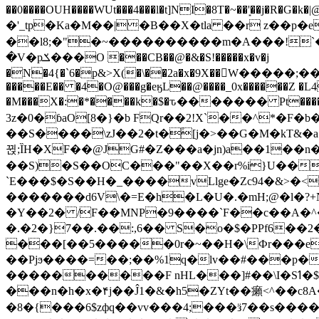
��0����OUH����WUt���4���l�t]NI�8T�~��'͙��j�R�G�k�|@a���
�'_tp�Ka�M��|�B��X�tla ��r z��
��l8;�"�~����������m�A���!`��e���z�
�V�pݎ���O ���CB��@�&�S!�����x�v�j
�N�4{�`6�p&>X(�\��2a�x�9X��򢧰W����
�����E�� �4�O@���g�eӄL��@����_0x������Z �
L4
�M���X�:�*����k�$�ԏ������� Pt����M
3z�0�ɓaO[8�}�b FQr��2!X`��^*�F�
��S����\zJ��2�t�۫[j�>��G�M�kT&�a��J�eK
뀑;ȈH�XF��@JG#�Z���a�jn)a��1��n��ݕ-#�UX��$jفD�D)�p=��ŲQ|V
��S)�S��OC���"��X��r%i}U��g��ᖓ�56�vܚ�
`E���$�S��H�_����vLlge�Zc94�&
�������d6V\�=E�h�L�U�.�mH;@�l�?+N���!#ڊ:�4o��Z�6c���M�m se ���a3
�Y��2� /F��MNP�9����`F��c��A�^�
�.�2�}7��.��:,6�� S�o�$�PPf6�
���[��5�����0r�~��H�\Фr���e�
��Pjϧ����=��;��%1q�lv��#���p�
����������F nHL���]#��\I�Sߗ�$����YǕQ��԰5k�/����LH�\�Ȃ�>��:%u'��3(Y���d�JΕ�gm?�'~V��
���n�h�x�۴j��Ĵ1�&�h5�ZYt��癩<^�� 
�8�{���6$zфq��vv���4;���ӟ7��s�����