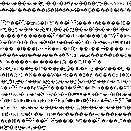
&�+�zwYFEÙ4�~�_�̾� ӽ�+�.x�|
�N�d�.�=�Ç����֍�i�{���fZV�nw�����ەys��2��`m��
�4�;�^�� 8�s�q���7?
���S������*�F�xIvͯɶ�0���/,�CV�ϸzw
����a�� �<��އӻyD���1�KS�w���!
��U�,����:Hpլ�U�K��_y4߼��O����_@c7��=�i���|ܝ S�mƯ�BÓ��k�� ����p
x
�m��1��d|��;�X�xxsrr�3��J�I�@3g�g��㝼
x+9y����w�u����;{㵋; ��쫝U'�'�
uU���1"���g�t�dL�Ep��V�����8u� ��
�}z�XEu�<ं�Q!�;yL+J��F �
���%� ��ר-�<5/D�>�d�����1!u8JP�@TE� �P�1��?
^�h9xa�Bp53q$���R�ЅV!�^Fv o���0y�
�0j�LXM�����dd�p��'X��,p����������>i�/A���
`�����ӻ��s@(�y���ݞ���F/S��_T��Õ�������w��h�'U��_��L!
L}J.9=�kr������?|���R����Wߙ���o�O���ӯ�����
�c�N̐j����_s��]�_W7����>��1"��
��0�4�OQ��