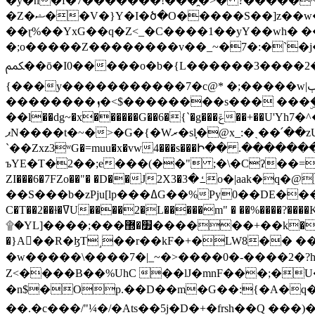
�y�h�f�7�������!���̯�>� ?�����
�Z�ޝ��V�}Y�I�ծ�O�����S��]z��w��7�޷�����h���u��7w.ϻ���8X��ͮ�����W�dm�Jߜ��q/>?���0C�|��sf/
��ɽ%��YxG��q�Z<_�C����1��yY��wh� �
�;o�����Z��������v��_~�7�:�`�j�����
ﶻ��ō�I0�����o�b�{L������3����2�O.z���/�O�g��]i�j��3�u�̨S;�ܳ��������kژ�|p���Io�P,
{���y�����������7�c@* �;�����w|ٻ����<-�'����Kg�g�[�k�)ܹ�X?���f��tz�������˝.8[����v��������W��
��������ܙ�<$��������s��� ���ۣ����e��7;'�Sc����ߋvf������g�2ޓ�?
��l��dg~�x������G��6�{`�g���ݝ��+��U'Yh7�^�8'�o��|�r�x����q��1�g������i����i4���M�z��[}
ޕN����t�~�>�G�{�Wރ�sl̞�@x_:�ˏ��՛��zU;wk�F�m�q}{��7�o������y�ϟ�:�������
`��Zxz3ʷG�=muu�x�vw4���s���Ի�� .�������
ъYE�T�2��;e���(��" ;�\�Cʔ��=
ZI���6�7FZo��"� �D��J2X3�ߑ�3o�|aak�q�@����]�K���w���r;� �Dt�\}x S�X�]Ό�9��f�
��S���b�zPju[lp���ߡG��%Py
C�T��2��ɫ�ߜU����2�L�����m" � ��%����?����K�ǳ'�U4�?ü�Ġ����q־{�ync���a1�����T-�8U� �)�Xp��� ��A�R� ���E-
۩�YL]����;���׿�޽������+��k��o���O�Zt�6�[a��v_r;�b�f���== �tT��E��7=� ��|���?��̅����1n�NEqS-~� vo u �� ����Gf��~ ]A� ��?
�}A��R�ɮT˼��r��kF�+�LW8�� ���G��?ڸ�u��y����2o�Gc���t!W���k+(���钰vY��!
�w�����\����7�|_~�>�� ��0 �-����2
Z<����B��%UhC ��lJ�mnF���;�
�n$�Op.��D��m�G��:{�A�q��/�vP���.�B�
��.�c���/"¼�/�Ats��5j�D�+�frsh��Q ���