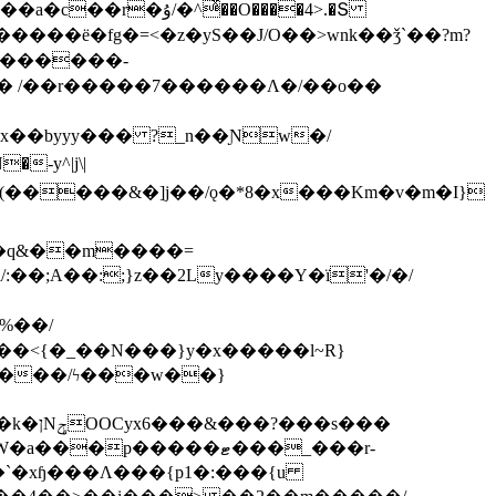
ͯ��O����4>.�Տ
�ё�fg�=<�z�yS��J/O��>wnk��ǯ`��?m?
�'������-
 /��r�����7������Λ�/��o��
]x��byyy��� ?_n��Ɲw�/
-y^|j\|
�����/ϟ���w��}
��`�xɧ���Λ���{p1�:���{u