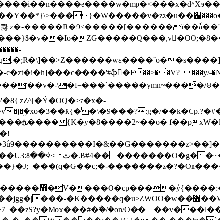
���e����w�mp�<���x�d^Xϧ����a�c��r�ۇ/�^
��*}\>���}�W�����v�zz�u��֌���o����
��콿|z�-�����R�9<�����[������ї��ٗa�
��}$�v��Io�ZG�����Q���,v�OO;�8��
��q.�;R�\]��>Z������wɛ����ˇo��s����
�i�h]���c����'#ֆ�F��>��V?_���y/˗�N�
8{|zZ^[�Ý�OQ�>z�x�-
�Y�ï'�/�/
�!
x�����l~R}
�����}�J;+���(q�G��c;�-�������z�?�On�
�K�����q�u>ZWOO�w��߼��W�a���p�����ޓ���_���r-
7_��zS?y�Moϫ���#�ۗ�/�on/O����v���l