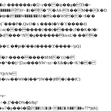
h�~
'~ �}��"�Aޙ8X��M��K�D
�n���^N�g������kwxU� ���
'Z����>!pQ}
VQr?cW
.]7��D%�b/8q?