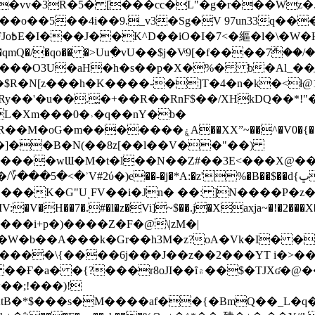
��o��5��4i��9._v3�Sg�V 97un33q��
���?
˞v��qmQ�/�qo�� �>Uu߲�vU��$j�Vͦ9[�f����7ް
���O3U�aH�h�s��p�X�%� b�Al_��ֲ�
]L�Xm���0�˒�q��nY�b�
�V0�{��N͉fMz}}��J�d������ �M���Q�"f-
�"�]��B�N(��8z[��l��V��"��)
�K�G"UͺFV��i�Jn� ��: ]N����P�z
�V�H��7�.#�l�z�Vi]
~$��.j�Xaxja~�!�2���
���i+p�)����Z�F�@\|zM�|
Y�W�b��A���k�Gr��h3M�z?oA�Vk�I� �
5����\{����6j���J��z��2���YT i�>
۾��$�TJXʛ�@���5J�P���<=-���!�k�?-�W�?
�;!���)!
KtB�*$���s�M����af��{�BmQ��_L�q�