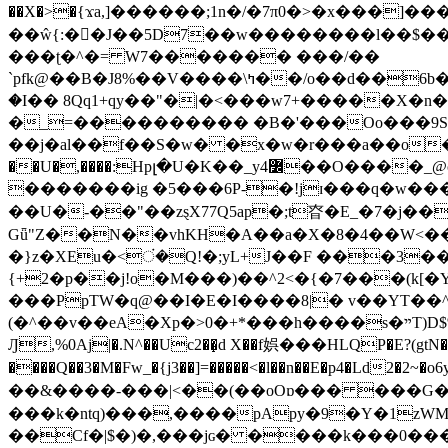
��X�>�{ϫa,]������;1n�/�7π0�>�x���]�����z����/�7?� �{�خ�0���
��ŵ{:��J��5D7��w��������l��$����^������e$
���ʈ�^�= W7������� ���/��
`pfk@��B�J8%��V����\ߤ��/o��d��6b�@��J�tqw3�}>Y]������<�b��̌��{B���~v_v��fT`��88���i⥀��>�����>�ޯ�'�����?
�I�� 8Qq1+qy��"�|�<���w󠒪7+�����X�n�F�a��M<�ح��]��g�����`�s��z�C�
�_=���������� �B�'���Oo���9S�z
��j�al��f��S�w� �x�w�r���a��o���W�1� �Ā5
�������ig �5���6P-�!jɪ���q�w�������z���9��� e�`Jd �ܒo�
��U�-��"��zȿX77Q5ap�;t昚�E_�7�j��
Gǖ"Z��N��vhKH�A��a�X�8�4��W<��7�
{+2�p��j!o�M���)��^2<�{�7���(k[�Y�JT�Z��@`h,�@�
���PpTW�q@��I�E�I����8|� v��YT��^
(�^��v��eA�Xp�>0�+*���h����s�ײT)D$%�AQ�To�*�>W�^�=�.�9�Ύ҇�z�l�E�����F�U��#�X�#�dM���$��;�)0�g�OH�����w�����ҋ��
Ԓ,%0Aj|�.N^��Uc2��̝d X��f娯���HLQP�E?(gtN
����Q��3�M�Fw_�{j3��]=�����<�l��n��E�p4�Ld2�2~�o6y��oy=$7�y�r�
��&����-���|<��(��oOɒ��� ���G�8Bl AT}w���
���k�ntq)���,����pApy�9�Y�1zWM
��Cf�|$�)�,���jɢ� ����k���0�