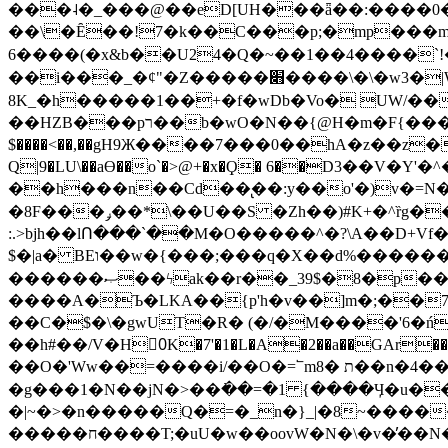
���˨�_���@��eD[UH���ǟ��:����0
��\�Ȇ��!7�k��C���p;�mp���mU��)iG
6����(�x&b��U24�Q�~��1��4����`!�
��i���_�ȼ"�Z�����׋����\�\�w3�|W'�L8y<#�Y�HX�*b��.̏�yr-k��UO����@����� `㾱
8K_�h�����1��+�f�wDb�Vo� UW/���
��HZB���pר��b�wO�N��{@H�m�F{���ۣ��?�}T#��[�ͫ������jd�8��֠|=zn��=�ϸV5n~:�q~?'�
$����<��,��gH9Ж����7���0��hA�z��z�H
Q|9�LU\��aƟ��o`�>@+�x�Ϙ� 6��D3��V
��h���n��Cd��̢��:y��o'�)v�=N�
�8F���ݛ��*\��U��S �Zh��)#K+�^ȑg���}O���!�pR�¦8?��(�� ���)=��La<{� ;^�{~�?���|L��� x���bB�7z;�h
:.>bjh��lՈ���`��M�O�����^�?\A��D+Vf
$�|a� BEו��w�{���;���q�X��d%�������W� hU�(�1�Ū}9�S�F<��i�L3�;� �!"Aų��R���{`Ė�@�X��WF�F�s��˼-��(�Qf�B]�
������ޞ��ϟak��r��_39$�8�p���7�2�yIZ�R��x��/
����A�Ъ�LKA��{p'h�v��]m�;��
��C�$�\�gwUT�R� (�/�M����'6�ń
��h#��/V�H0ٍK�7'�1�L�A�2��a��GAr���e۟�h��9�Ҁ�ɏ�,׾Xǥf(�Y�ϰ:y�����97.D�o
��O�'Ww��=����i/��O�=՟mת �8��n�4��ڗGo;V���y��4����n�7�v���Lu�/
�g���1�N��jN�>��߭��=�1 {����Ӌ�u�������}�ؾ����ǇS�~�<�=]����^vz��{{��t�% 7w�Y
�|~�>�n�����Q�=�_n�}
_|�8~����
�����ח����T;�uU�w��oovW�N�\�v�̓��N��6xz��z^��s�; �Ʒ7�ê��c����ǡ�OoO��e0+'?