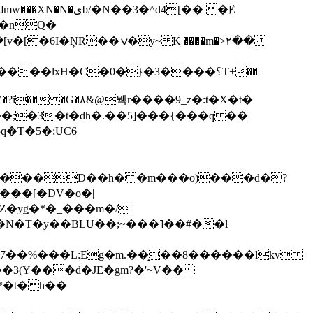
��3�^d4[�� �Ɇ
I�nQ�
�y~ K|����m�>٢��
��lxH�C�0�}�3����؟T+��|
�V�?i�� �G�۸&@뭭r����9_z�:t�X�t�
i��;�3�t�dh�.��5]���{���q ��|
�=���D��h� �m���o)���d�?
Z�yǥ�*�_���m�/
�N�T�y��BLU��;~���˥��#��l
��7��%���L:Eg�m.��̝��8������lkv
*�t�h��