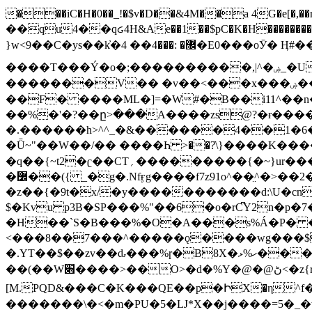
���iC�H�0��_!�$v�D��&4M��a 4G�e[�,��n���I�E&��f��-�^�
��qu4��qᏽ4H&Ae��1��$pC�K�H����������č@QX�
}w<9��C�ys��k҆�޼� :���4�� 4�E0���oӮ� Ӊ#��r��ok�笌��۴��.��JP{O�I�I�M��4�6Џ�3�ꦩ�l���W����/��ΗƧ�o��WS��<$�'�
����T���Ý�o�;����������,|^�ۻ_�U����B�ܭw����:�*|������׻�}�Vq���j¯���P�.QwO�ｓ���I�V�ϓ����d}
�������V�� �v��<���x���ۻ��a���R_�n���뛡���*ωzz���J^f�o�\>���yc-ϭc�������}��(����;/J��K�J�/
�
�F� ����ML�]=�W#�B��i11^��n
��%�'�?��ը>���A����zs@?�ɍ���
�.������h>^^_�&������4��1�6�bUo�o.�� 
�Ǖ~"��W��/�� ����Һ >��?ֿ\}����K�
�q��{~t2�ʗ��CT؍���������{�~}ur����u�}o����(�:�j���=����{�۝Vo�An��J^��������M\M�'{{l�i
�߼��({ _�g�.Nfӻg����f7z91o^��̤^�>��2�`�:|#dk�{>�>>&�tsw�Nwo�?٫��d6򆧇�������*��[|^]oo���NW~zz>�X&�u�=K?��
�z��{�9t�x/�y�����������d:\U�cn
$�Kvu p3B�SP���%"��6�o�rC͆Y2n�p
�H��`S�B���%�O�A���s%Á�P� �.���~��r�޼�}�܅�mؕWu���K}�ػ�S/>�B�vw�
<���8��7���^�����ǫ����wg���$
�.YT��$��zv��ԃ���%ɼ�B
8X�ހ%ޅ��������׏������en�KT��������/����덝
��(��W׋����>��O>�d�%Y�@�@ڻ<�z{rc&׻��z�����AeK�^�����������˩t��=x~
[M.PQD&���C�K���QE��p�ԻX�η^f���
�������\�<�m�PU�5�Ǉ*X��j����=5�_�w�����_�PO��{ޥ�V�ӗ�������� o�t⭟#��w7�p��6