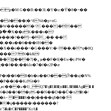
p�M G��B:��3Ƚ�Y�u:�Ÿ̈́�8�=��
R�d���|�^8%h�p+nG
�W������^ ���|���
�\�X��zK���s�ּ?
���l�?��|~�_;�� ��
k�X��o���=�G���V:�<��,�*q�8Q
���??N�k&/
��F�6[�Ew�(-PW�
�J��;��kIo�7�f�e2P�ӕ
��P��[��Kc4�9
��N�d��!��y-��N��D��Ǔ�ԉ�t\�/
�λ~ ����S��(����q$�8�?
��q�����\������?