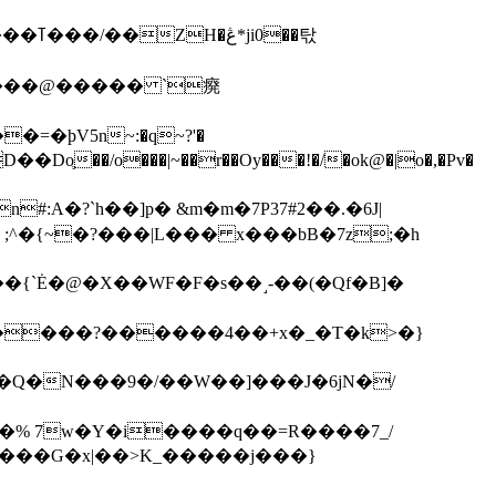
��탃
�/o���|~��r��Oy���!�/�ok@�|o�,�Pv�
#:A�?`h��]p� &m�m�7P
37#2��.�6J|
����?������4��+x�_�T�k>�}
���G�x|��>K_�����j���}