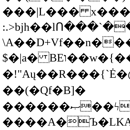
���|L��� x���b
:.>bjh��lՈ���`
\A��D+Vf��n��
$�|a� BEו��w�{���;���q�X��d%�������W� hU�(�1�Ū}9�S�F<��i�L3�;�
�!"Aų��R���{`
��(�Qf�B]�
������ޞ��ϟak��r��_39$�8�p���7�2�yIZ�R��x��/
����A�Ъ�LKA