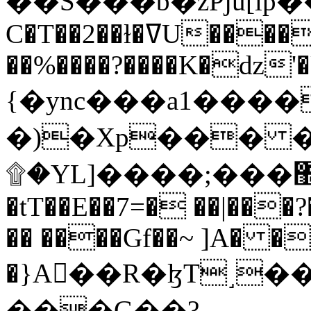
C�T��2��ɫ�ߜU����2�L�����m" �
��%����?����K�ǳ'�
{�ync���a1����
�)�Xp��� �
۩�YL]����;���׿�޽������+��k��o���O�Zt�6�[a��v_r;�b�f���==
�tT��E��7=� ��|���?
�� ����Gf��~ ]A� �
�}A��R�ɮT˼�
���G��?