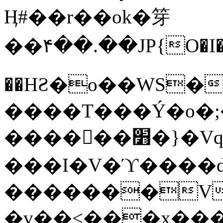
Ӊ#��r��ok�笌
��۴��.��JP{O�I
��ΗƧ�o��WS�
����T���Ý�o�;����������
������׻�}�Vq���j¯���P�.QwO�ｓ
���I�V�ϓ����d
�������V
�v��<���x���ۻ��a���R_�n���