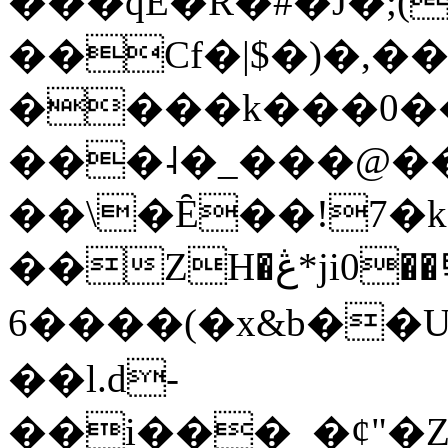
���qE�Ŕ�#�J�;(
��Cf�|$�)�,�
����k���0�
���˨�_���@��
��\�Ȇ��!7�k
��ZH�ڠ*ji0��탃
6����(�x&b��
��l.d-
��i���_�ȼ"�Z�����׋����\�\�w3�|W'�L8y<#�Y�HX�*b��.̏