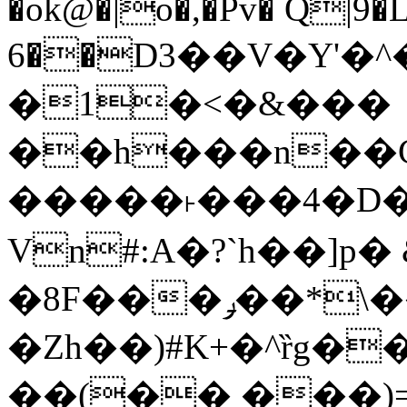
�ok@�|o�,�Pv� Q|9
6��D3��V�Y'�
�1�<�&���
��h���n��Cd
�����˫���4�D�
Vn#:A�?`h��]p�
�8F���ݛ��*\��U��S
�Zh��)#K+�^ȑg�
��(�� ���)=�