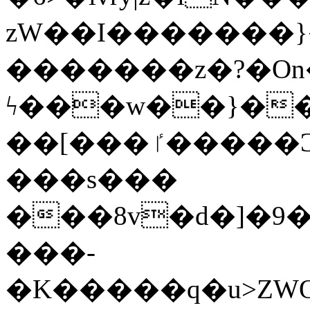
zW��I�������}�
�������z�?�O
ϟ���w��}��
��[���ٵ�����Ͻ���������x�ս��Apq�����޻�V����O�cp����ٝy{����:�k�ןNݯOOCyx6���&���?
���s���
���8v�d�]�9��6
���-
�K�����q�u>ZWOO�w��߼��W�a���p��