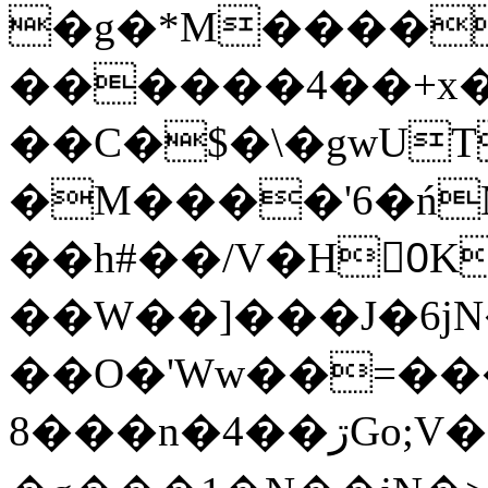
�g�*M����
������4��+x�
��C�$�\�gwUT
�M����'6�ń
��h#��/V�H0ٍK�7'�1�L�A�2
��W��]���J�6jN
��O�'Ww��=���
�8��n�4��ڗGo;V���y��4����n�7�v���Lu�/