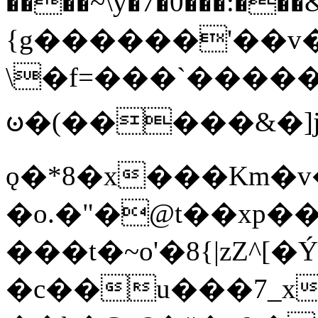
����~\y�7�0���:���&�_DN#�
{g������'��v�
\�f=���`�����
ꧽ�(�����&�]j
ǫ�*8�x���Km�v
�o.�"�@t��xp�
���t�~o'�8{|zZ^[�
�c��u���7_xg{���Q�n4���