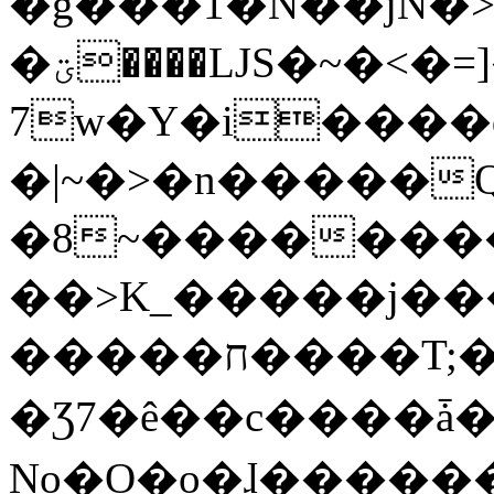
�g���1�N��jN�
�ؾ����ǇS�~�<�=]����^vz��{{��t�%
7w�Y�i����
�|~�>�n�����
�8~��������
��>K_�����j��
�����ח����T;�uU�w��oovW�N�\�v�̓��N��6xz��z^��s�;
�Ʒ7�ê��c����ǡ�Oo
No�O�o�ɺ����