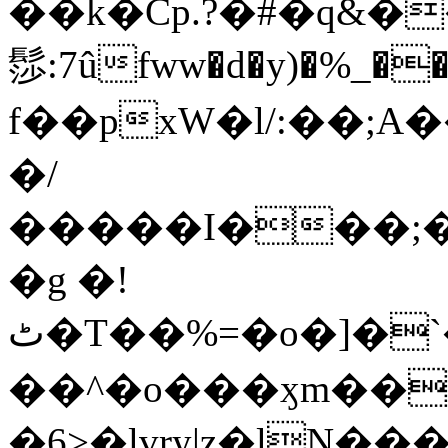
��k�Cp.?�#�q&�
髿:7ûfww�d�y)�%_�����>
f��pxW�l/:��;A
�/
�����I���;�
�g �!
ٹ�T��%=�o�]�`�8mxݽ������˳���0�n̾X'��3ǘ9����������I�&��G�������z>��]�%��/
��^�o���ӽm��ܑ�wOooOn���������
�6>�lvry|z�lN���