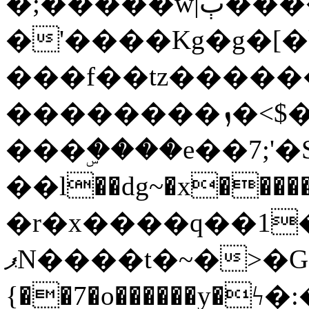
�;�����w|ٻ����<-
�'����Kg�g�[�k
���f��tz�����
��������ܙ�<$��������s���
���ۣ����e��7;'�Sc����ߋv
��l��dg~�x������G��6�{`�g���ݝ
�r�x����q��1
ޕN����t�~�>�G�{�Wރ�sl̞�@x_:�ˏ��՛��zU;wk�F�m�q}
{��7�o������y�