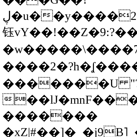
ڸ�u��y����2o�Gc���t!W���k+(���
钰vY��!��Z�9:?� �
�w�����\����7�
����2�?h�ʆ 
�������U "?
��lJ�mnF��
�������
�xZ|#��]�_�j9B