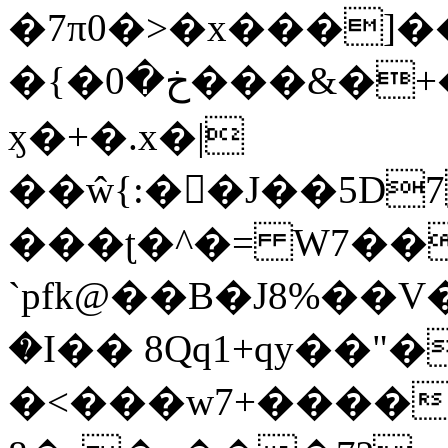
�7π0�>�x���]
�{�خ�0���&�+�zwYFEÙ4�~�_�̾�
ӽ�+�.x�|
��ŵ{:��J��5D7��
���ʈ�^�= W7��
`pfk@��B�J8%��V����\ߤ��/o��d��6b�@��J�tqw3�}>Y]������<�b��̌��{B���~v_v��fT`��88��
�I�� 8Qq1+qy��"�
�<���w󠒪7+�����X�n�F�a��M