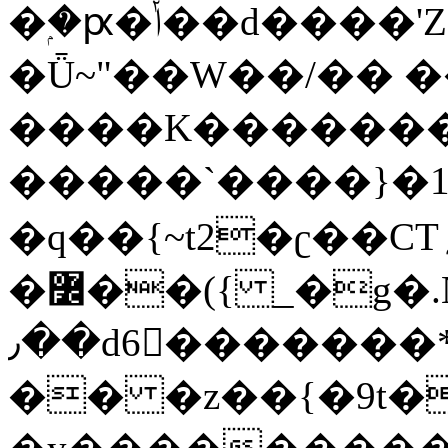
�ۭ�ԗ�ݳ��d����'Z����>!pQ}
�Ǖ~"��W��/�� ��
����K�������
�����`����}�1
�q��{~t2�ʗ��CT؍���������{�~}ur����u�}o����(�:�j���=����{�۝Vo�An��J^��������M\M�'{{l�i
�߼��({ _�g�.Nfӻg����f7z91o^��̤^�>��2�`�:|#dk�{>�>>&�tsw�Nwo�?
٫��d6򆧇�������*��[|^]oo���NW~zz>�X&�u�=K?
�� �z��{�9t�