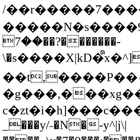
/��r�����7��
�����N�s����9�j
��7��?�������-
\�s����X|kD�᩺x
��t,����P��{
�g���,���xg�
c�zt�i�h]���c���
_���y/˗�N�-y^|j\|