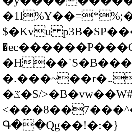
�y�����������
�1l%Y��=*%
$�Kvu p3B�SP�
�ec������P���G
�H��`S�B��
�.���~��r�޼�}�܅�mؕWu���K}
�ػ�S/>�B�vw��W#�I��*]\W��)Ħ�1��fC}
<���8��7���
Գ��Qg��!�:�}