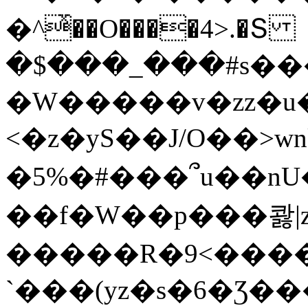
�^ͯ��O����4>.�Տ
�$���_���#s��
�W�����v�zz�u�
<�z�yS��J/O��>wn
�5%�#���՞u��nU
��f�W��p���콿|z
�����R�9<����
`���(yz�s�6�Ʒ�