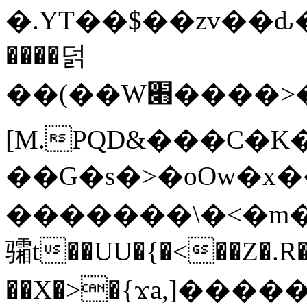
�.YT��$��zv��ԃ
����덝
��(��W׋����>��O>�d�%Y�@�@ڻ<�z{rc&׻��z�����AeK�^�����������˩t��=x~
[M.PQD&���C�K
��G�s�>�oOw�x�
�������\�<�m�PU�5�Ǉ*X�
骦t��UU�{�<��Z�.R�
��X�>�{ϫa,]�����