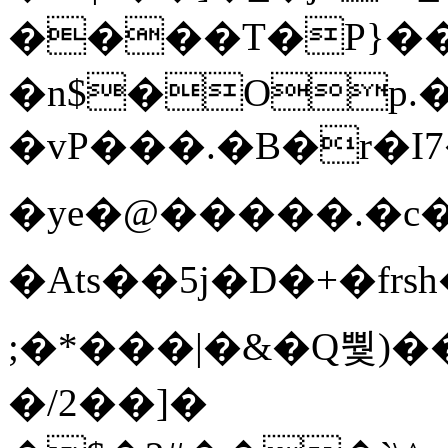
����T�Ρ}�
�n$�Op.
�vP���.�B�r�I7�gp~H
�ye�@��� ��.�c
�Ats��5j�D�+�fr
;�*���|�&�Q뿿)�
�/2��]�