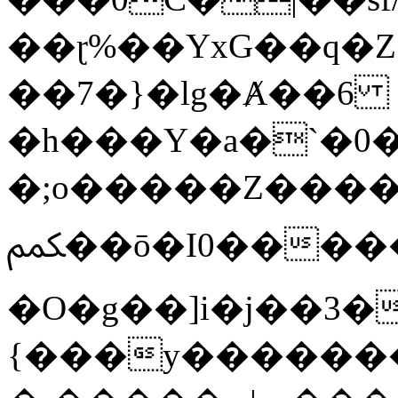
��ɽ%��YxG��q�
��7�}�lg�Ⱥ��6
�h���Y�a�`�0�
�;o�����Z������
ﶻ��ō�I0�����o�b�{L������3����2�O.z���/
�O�g��]i�j��3�u�̨S;�ܳ
{���y������