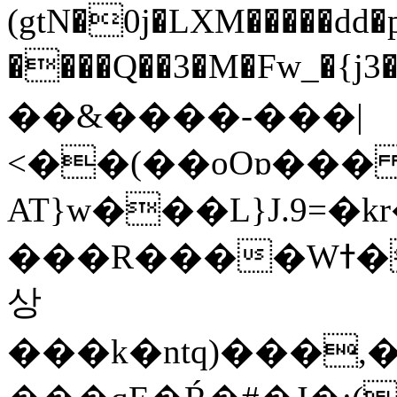
(gtN�0j�LXM�����dd
����Q��3�M�Fw_�{j3��]=����
��&����-���|
<��(��oOɒ���
AT}w���L}J.9=�
���R����Wߙ���o�O���ӯ��������?
상
���k�ntq)���,