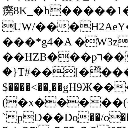
㾱8K_�h�����1
UW/���H2AeY�
���*g4�A �W3z
��HZB���pר��b�wO�N��{@H�m�F{���ۣ��?
�}T#��[�ͫ���
$����<��,��gH9Ж
(�x�����
`pD��Do֛��/o��