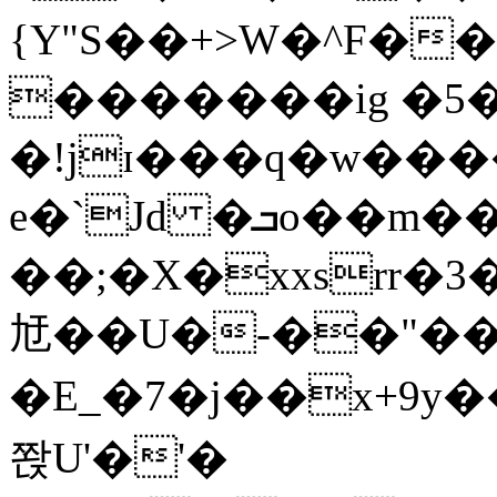
{Y"S��+>W�^F�
�������ig �5
�!jɪ���q�w��
e�`Jd �ܒo��m��1��d|
��;�X�xxsrr�
㝼��U�-��"��zȿ
�E_�7�j��x+9y�
쫝U'�'�