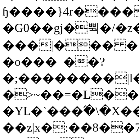
ɧ����}4r����
�G0��gj�뿩�/�z
���|��� �
�o���_��?
�;��������|
�>~��=�L��
�YL�`���߬�\�X�
��z|x�:��8�