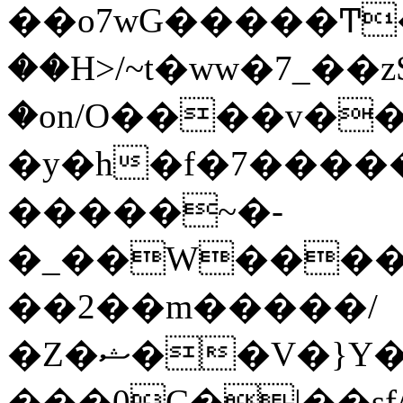
��o7wG�����Ͳ
��H>/~t�ww�7_��z
�on/O����v�
�y�h�f�7����
�����~�-
�_��W����;
��2��m�����/
�Z�ޝ��V�}Y�I�ծ�O�����S��]z��w��7�޷�����h���u��7w.ϻ���8X��ͮ�����W�dm�Jߜ��q/>?
���0C�|��sf