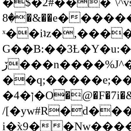
�$�2#���`\^vs
�8�&��e�������:�\���{��9�����g��f�r?
ˣ��iʇz�,���
G��B:��3Ƚ�Y�u:�
ڒ���n����%J^�}
��q;�����e;��
/[�yw#R�d���
i�x̀9��Nw����