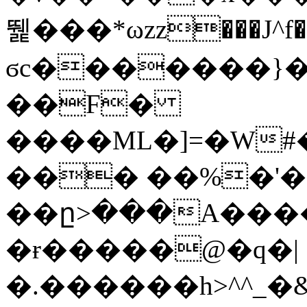
뛡���*ωzz���J^f�o
ϭc�������}��
�
�F�
����ML�]=�W#
��� ��%�'�
��ը>���A����
�ɍ�����@�q�|
�.������h>^^_�