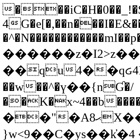
���iC�H�0��_!
4G�e[�,��n���I�E&��
�^�N������������mI��p�
������z�I2>z��
��qu4��qᏽ4H&A
��w��^�ү��{nƓ�/
��K�x~4��b�����
��"�Aޙ8X��M��K�D
}w<9��C�ys��k҆�޼� :���4�� 4�E0���oӮ�