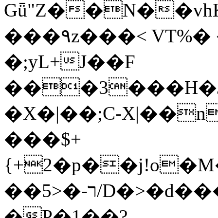
Gǖ"Z��N��v
���٩z���< VT%� �}z�XEu�<ं�Q!
�;yL+J��F
���3���H�J:~�
�X�|��;Ϲ-X|��n
���$+
{+2�p��j!o�
��ר-�<5/D�>�d�����1!u8JP�@TE�
�P�1��?