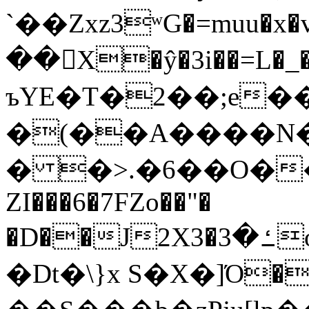
`��Zxz3ʷG�=muu�
��񛆻X�ŷ�3i��=L�
ъYE�T�2��;e�
�(��A����
� �>.�6��O��
ZI���6�7FZo��"�
�D��J2X3�ߑ�3o�|aak�q�@����]�K���w���r;�
�Dt�\}x S�X�]Ό�