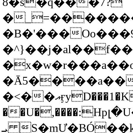
8�s�q���7?
�_=�����
�B�'���Oo���9
�^}��j�al��f
�x�w�r���a�
�Ā5����a��
�<��އӻyD���1�KS�w���!
��U�,����:Hpլ�U�K��_y4߼��O���
ܝ S�mƯ�BÓ�