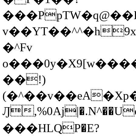
���PpTW�q@��
v��YT��^^�h9x
�^Fv
o���0y�X9[w��
��!)
(�^��v��eA�Xp�>0�+*���h����s�ײT)D$%�AQ�To�*�>W�^�=�.
Ԓ,%0Aj|�.N^��Uc
���HLQP�E?