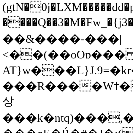
(gtN�0j�LXM�����dd
����Q��3�M�Fw_�{j3��]=����
��&����-���|
<��(��oOɒ���
AT}w���L}J.9=�
���R����Wߙ���o�O���ӯ��������?
상
���k�ntq)���,