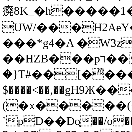
㾱8K_�h�����1
UW/���H2AeY�
���*g4�A �W3z
��HZB���pר��b�wO�N��{@H�m�F{���ۣ��?
�}T#��[�ͫ���
$����<��,��gH9Ж
(�x�����
`pD��Do֛��/o��