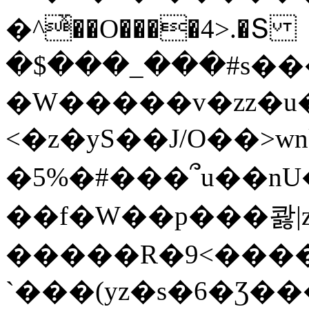
�^ͯ��O����4>.�Տ
�$���_���#s��
�W�����v�zz�u�
<�z�yS��J/O��>wn
�5%�#���՞u��nU
��f�W��p���콿|z
�����R�9<����
`���(yz�s�6�Ʒ�