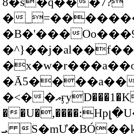
8�s�q���7?
�_=�����
�B�'���Oo���9
�^}��j�al��f
�x�w�r���a�
�Ā5����a��
�<��އӻyD���1�KS�w���!
��U�,����:Hpլ�U�K��_y4߼��O���
ܝ S�mƯ�BÓ�