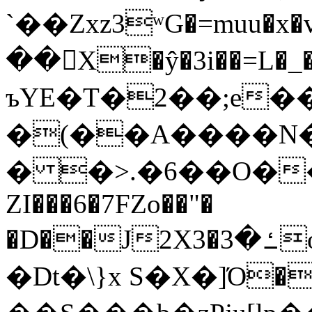
`��Zxz3ʷG�=muu�
��񛆻X�ŷ�3i��=L�
ъYE�T�2��;e�
�(��A����
� �>.�6��O��
ZI���6�7FZo��"�
�D��J2X3�ߑ�3o�|aak�q�@����]�K���w���r;�
�Dt�\}x S�X�]Ό�