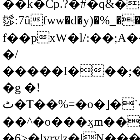
��k�Cp.?�#�q&�
髿:7ûfww�d�y)�%_�����>
f��pxW�l/:��;A
�/
�����I���;�
�g �!
ٹ�T��%=�o�]�`�8mxݽ������˳���0�n̾X'��3ǘ9����������I�&��G�������z>��]�%��/
��^�o���ӽm��ܑ�wOooOn���������
�6>�lvry|z�lN���