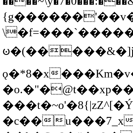
����~\y�7�0���:���&�_DN#�
{g������'��v�
\�f=���`�����
ꧽ�(�����&�]j
ǫ�*8�x���Km�v
�o.�"�@t��xp�
���t�~o'�8{|zZ^[�
�c��u���7_xg{���Q�n4���