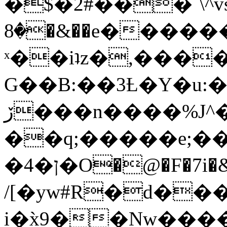
�$�2#���`\^vs
�8�&��e�������:�\���{��9�����g��f�r?
ˣ��iʇz�,���
G��B:��3Ƚ�Y�u:�
ڒ���n����%J^�}
��q;�����e;��
/[�yw#R�d���
i�x̀9��Nw����