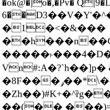
�ok@�|o�,�Pv� Q|9
6��D3��V�Y'�
�1�<�&���
��h���n��Cd
�����˫���4�D�
Vn#:A�?`h��]p�
�8F���ݛ��*\��U��S
�Zh��)#K+�^ȑg�
��(�� ���)=�