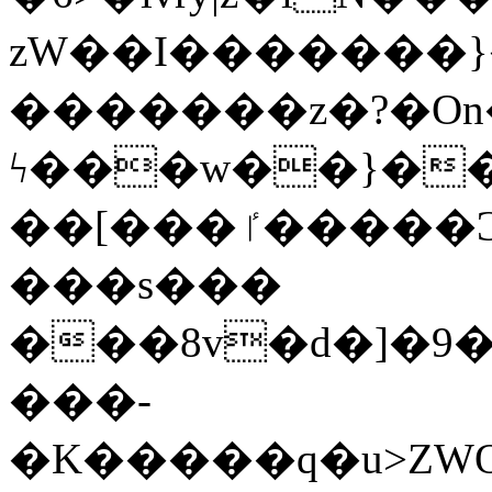
zW��I�������}�
�������z�?�O
ϟ���w��}��
��[���ٵ�����Ͻ���������x�ս��Apq�����޻�V����O�cp����ٝy{����:�k�ןNݯOOCyx6���&���?
���s���
���8v�d�]�9��6
���-
�K�����q�u>ZWOO�w��߼��W�a���p��