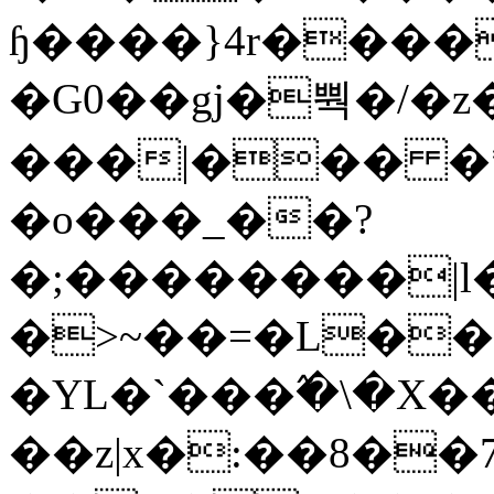
ɧ����}4r����
�G0��gj�뿩�/�z
���|��� �
�o���_��?
�;��������|
�>~��=�L��
�YL�`���߬�\�X�
��z|x�:��8�