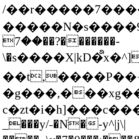
/��r�����7��
�����N�s����9�j
��7��?�������-
\�s����X|kD�᩺x
��t,����P��{
�g���,���xg�
c�zt�i�h]���c���
_���y/˗�N�-y^|j\|