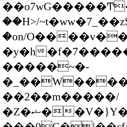
��o7wG�����Ͳ
��H>/~t�ww�7_��z
�on/O����v�
�y�h�f�7����
�����~�-
�_��W����;
��2��m�����/
�Z�ޝ��V�}Y�I�ծ�O�����S��]z��w��7�޷�����h���u��7w.ϻ���8X��ͮ�����W�dm�Jߜ��q/>?
���0C�|��sf