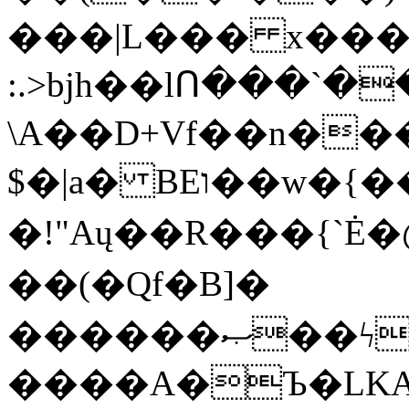
���|L��� x���b
:.>bjh��lՈ���`
\A��D+Vf��n��
$�|a� BEו��w�{���;���q�X��d%�������W� hU�(�1�Ū}9�S�F<��i�L3�;�
�!"Aų��R���{`
��(�Qf�B]�
������ޞ��ϟak��r��_39$�8�p���7�2�yIZ�R��x��/
����A�Ъ�LKA