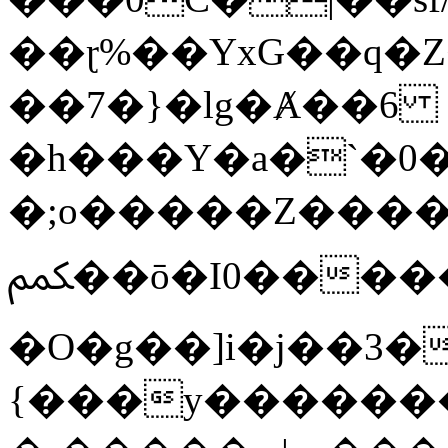
��ɽ%��YxG��q�
��7�}�lg�Ⱥ��6
�h���Y�a�`�0�
�;o�����Z������
ﶻ��ō�I0�����o�b�{L������3����2�O.z���/
�O�g��]i�j��3�u�̨S;�ܳ
{���y������