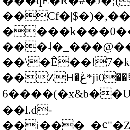
���qE�Ŕ�#�J�;(
��Cf�|$�)�,�
����k���0�
���˨�_���@��
��\�Ȇ��!7�k
��ZH�ڠ*ji0��탃
6����(�x&b��
��l.d-
��i���_�ȼ"�Z�����׋����\�\�w3�|W'�L8y<#�Y�HX�*b��.̏