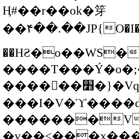
Ӊ#��r��ok�笌
��۴��.��JP{O�I
��ΗƧ�o��WS�
����T���Ý�o�;����������
������׻�}�Vq���j¯���P�.QwO�ｓ
���I�V�ϓ����d
�������V
�v��<���x���ۻ��a���R_�n���