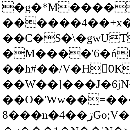
�g�*M����
������4��+x�
��C�$�\�gwUT
�M����'6�ń
��h#��/V�H0ٍK�7'�1�L�A�2
��W��]���J�6jN
��O�'Ww��=���
�8��n�4��ڗGo;V���y��4����n�7�v���Lu�/