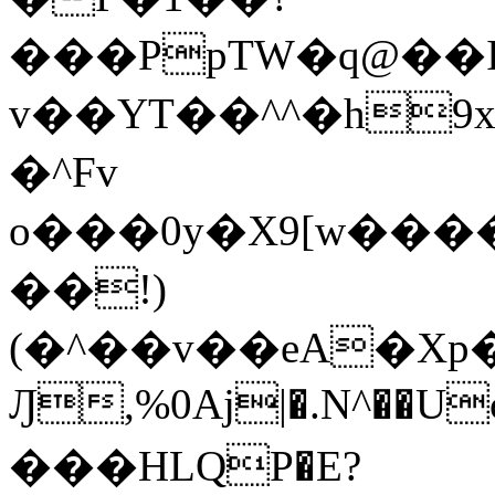
���PpTW�q@��
v��YT��^^�h9x
�^Fv
o���0y�X9[w��
��!)
(�^��v��eA�Xp�>0�+*���h����s�ײT)D$%�AQ�To�*�>W�^�=�.
Ԓ,%0Aj|�.N^��Uc
���HLQP�E?