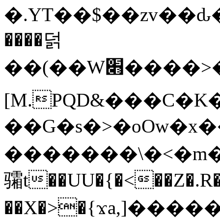
�.YT��$��zv��ԃ
����덝
��(��W׋����>��O>�d�%Y�@�@ڻ<�z{rc&׻��z�����AeK�^�����������˩t��=x~
[M.PQD&���C�K
��G�s�>�oOw�x�
�������\�<�m�PU�5�Ǉ*X�
骦t��UU�{�<��Z�.R�
��X�>�{ϫa,]�����