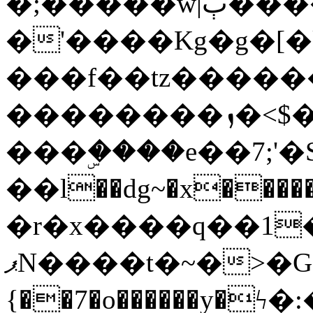
�;�����w|ٻ����<-
�'����Kg�g�[�k
���f��tz�����
��������ܙ�<$��������s���
���ۣ����e��7;'�Sc����ߋv
��l��dg~�x������G��6�{`�g���ݝ
�r�x����q��1
ޕN����t�~�>�G�{�Wރ�sl̞�@x_:�ˏ��՛��zU;wk�F�m�q}
{��7�o������y�