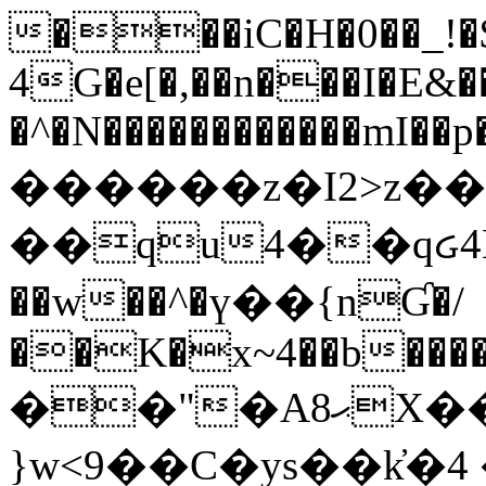
���iC�H�0��_!
4G�e[�,��n���I�E&��
�^�N������������mI��p�
������z�I2>z��
��qu4��qᏽ4H&A
��w��^�ү��{nƓ�/
��K�x~4��b�����
��"�Aޙ8X��M��K�D
}w<9��C�ys��k҆�޼� :���4�� 4�E0���oӮ�