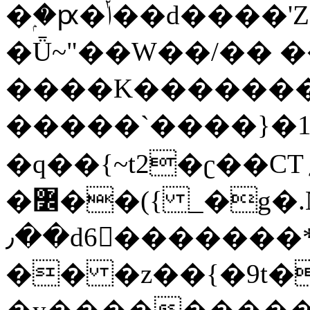
�ۭ�ԗ�ݳ��d����'Z����>!pQ}
�Ǖ~"��W��/�� ��
����K�������
�����`����}�1
�q��{~t2�ʗ��CT؍���������{�~}ur����u�}o����(�:�j���=����{�۝Vo�An��J^��������M\M�'{{l�i
�߼��({ _�g�.Nfӻg����f7z91o^��̤^�>��2�`�:|#dk�{>�>>&�tsw�Nwo�?
٫��d6򆧇�������*��[|^]oo���NW~zz>�X&�u�=K?
�� �z��{�9t�