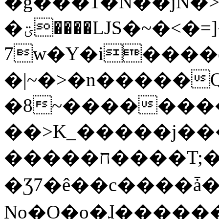
�g���1�N��jN�
�ؾ����ǇS�~�<�=]����^vz��{{��t�%
7w�Y�i����
�|~�>�n�����
�8~��������
��>K_�����j��
�����ח����T;�uU�w��oovW�N�\�v�̓��N��6xz��z^��s�;
�Ʒ7�ê��c����ǡ�Oo
No�O�o�ɺ����