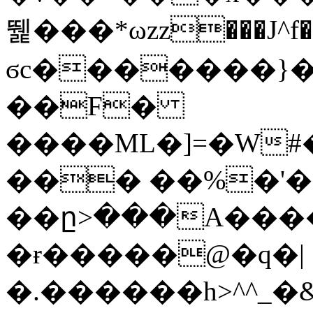
뛡���*ωzz���J^f�o
ϭc�������}��
�
�F�
����ML�]=�W#
��� ��%�'�
��ը>���A����
�ɍ�����@�q�|
�.������h>^^_�