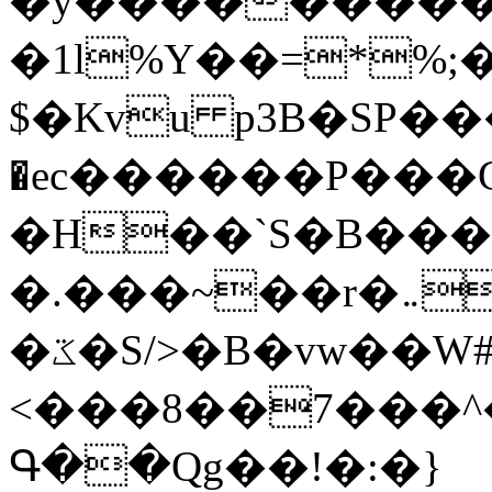
�y�����������
�1l%Y��=*%
$�Kvu p3B�SP�
�ec������P���G
�H��`S�B��
�.���~��r�޼�}�܅�mؕWu���K}
�ػ�S/>�B�vw��W#�I��*]\W��)Ħ�1��fC}
<���8��7���
Գ��Qg��!�:�}