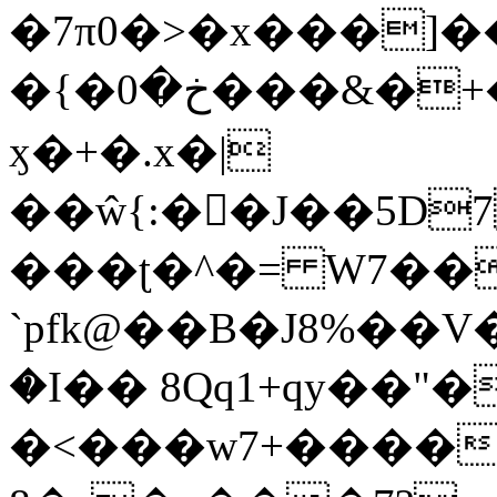
�7π0�>�x���]
�{�خ�0���&�+�zwYFEÙ4�~�_�̾�
ӽ�+�.x�|
��ŵ{:��J��5D7��
���ʈ�^�= W7��
`pfk@��B�J8%��V����\ߤ��/o��d��6b�@��J�tqw3�}>Y]������<�b��̌��{B���~v_v��fT`��88��
�I�� 8Qq1+qy��"�
�<���w󠒪7+�����X�n�F�a��M