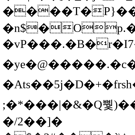
����T�Ρ}�
�n$�Op.
�vP���.�B�r�I7�gp~H
�ye�@��� ��.�c
�Ats��5j�D�+�fr
;�*���|�&�Q뿿)�
�/2��]�