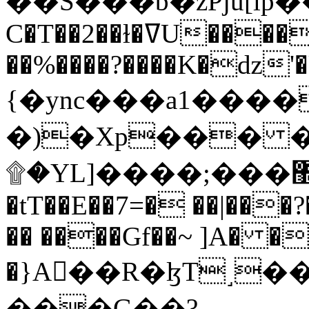
C�T��2��ɫ�ߜU����2�L�����m" �
��%����?����K�ǳ'�
{�ync���a1����
�)�Xp��� �
۩�YL]����;���׿�޽������+��k��o���O�Zt�6�[a��v_r;�b�f���==
�tT��E��7=� ��|���?
�� ����Gf��~ ]A� �
�}A��R�ɮT˼�
���G��?