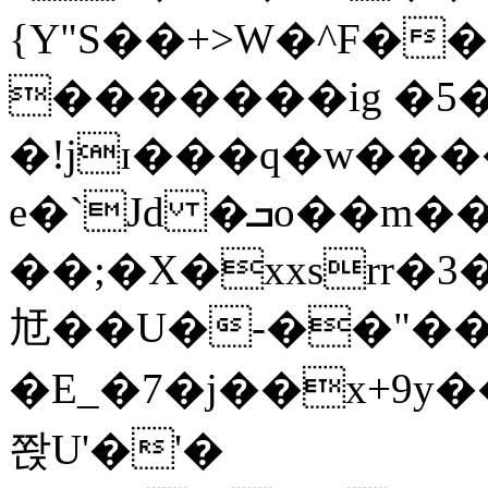
{Y"S��+>W�^F�
�������ig �5
�!jɪ���q�w��
e�`Jd �ܒo��m��1��d|
��;�X�xxsrr�
㝼��U�-��"��zȿ
�E_�7�j��x+9y�
쫝U'�'�