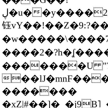
ڸ�u��y����2o�Gc���t!W���k+(���
钰vY��!��Z�9:?� �
�w�����\����7�
����2�?h�ʆ 
�������U "?
��lJ�mnF��
�������
�xZ|#��]�_�j9B