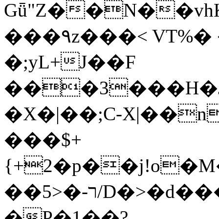
Gǖ"Z��N��v
���٩z���< VT%� �}z�XEu�<ं�Q!
�;yL+J��F
���3���H�J:~�
�X�|��;Ϲ-X|��n
���$+
{+2�p��j!o�
��ר-�<5/D�>�d�����1!u8JP�@TE�
�P�1��?