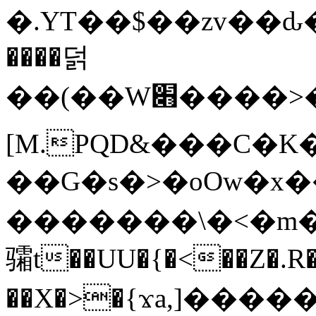
�.YT��$��zv��ԃ
����덝
��(��W׋����>��O>�d�%Y�@�@ڻ<�z{rc&׻��z�����AeK�^�����������˩t��=x~
[M.PQD&���C�K
��G�s�>�oOw�x�
�������\�<�m�PU�5�Ǉ*X�
骦t��UU�{�<��Z�.R�
��X�>�{ϫa,]�����