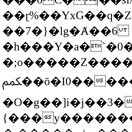
��ɽ%��YxG��q�
��7�}�lg�Ⱥ��6
�h���Y�a�`�0�
�;o�����Z������
ﶻ��ō�I0�����o�b�{L������3����2�O.z���/
�O�g��]i�j��3�u�̨S;�ܳ
{���y������