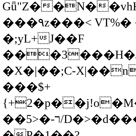
Gǖ"Z��N��v
���٩z���< VT%� �}z�XEu�<ं�Q!
�;yL+J��F
���3���H�J:~�
�X�|��;Ϲ-X|��n
���$+
{+2�p��j!o�
��ר-�<5/D�>�d�����1!u8JP�@TE�
�P�1��?