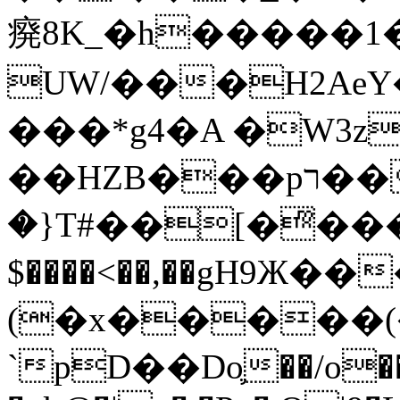
㾱8K_�h�����1
UW/���H2AeY�
���*g4�A �W3z
��HZB���pר��b�wO�N��{@H�m�F{���ۣ��?
�}T#��[�ͫ���
$����<��,��gH9Ж
(�x�����
`pD��Do֛��/o��