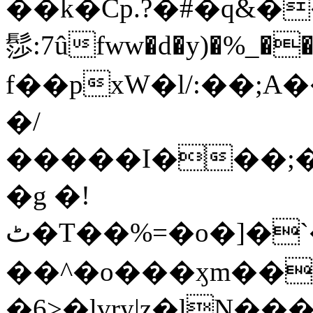
��k�Cp.?�#�q&�
髿:7ûfww�d�y)�%_�����>
f��pxW�l/:��;A
�/
�����I���;�
�g �!
ٹ�T��%=�o�]�`�8mxݽ������˳���0�n̾X'��3ǘ9����������I�&��G�������z>��]�%��/
��^�o���ӽm��ܑ�wOooOn���������
�6>�lvry|z�lN���