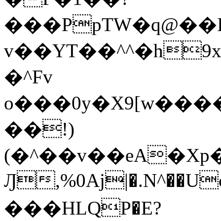
���PpTW�q@��
v��YT��^^�h9x
�^Fv
o���0y�X9[w��
��!)
(�^��v��eA�Xp�>0�+*���h����s�ײT)D$%�AQ�To�*�>W�^�=�.
Ԓ,%0Aj|�.N^��Uc
���HLQP�E?