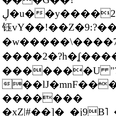
ڸ�u��y����2o�Gc���t!W���k+(���
钰vY��!��Z�9:?� �
�w�����\����7�
����2�?h�ʆ 
�������U "?
��lJ�mnF��
�������
�xZ|#��]�_�j9B