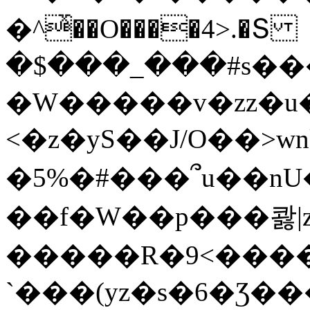
�^ͯ��O����4>.�Տ
�$���_���#s��
�W�����v�zz�u�
<�z�yS��J/O��>wn
�5%�#���՞u��nU
��f�W��p���콿|z
�����R�9<����
`���(yz�s�6�Ʒ�