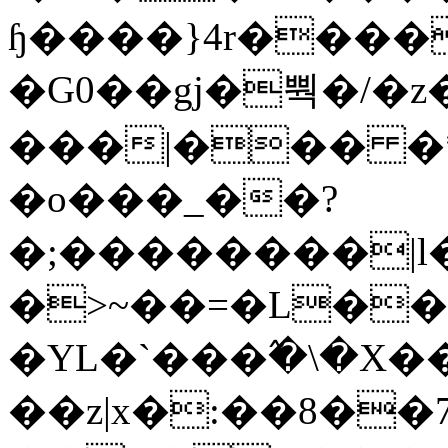
ɧ����}4r����
�G0��gj�뿩�/�z
���|��� �
�o���_��?
�;��������|
�>~��=�L��
�YL�`���߬�\�X�
��z|x�:��8�