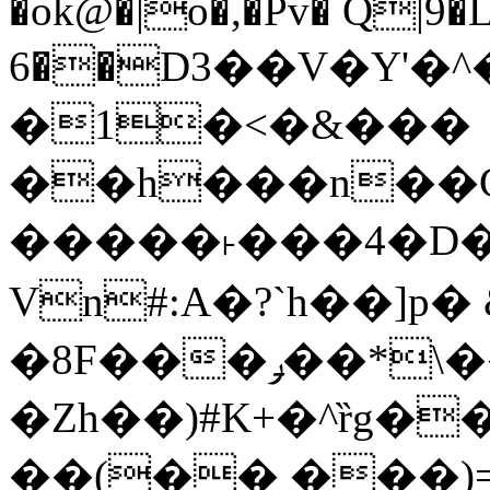
�ok@�|o�,�Pv� Q|9
6��D3��V�Y'�
�1�<�&���
��h���n��Cd
�����˫���4�D�
Vn#:A�?`h��]p�
�8F���ݛ��*\��U��S
�Zh��)#K+�^ȑg�
��(�� ���)=�