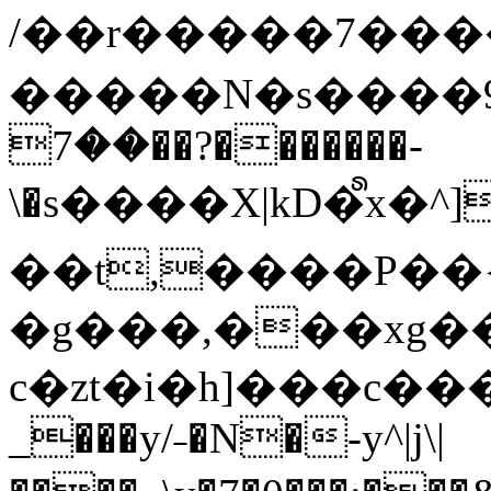
/��r�����7��
�����N�s����9�j
��7��?�������-
\�s����X|kD�᩺x
��t,����P��{
�g���,���xg�
c�zt�i�h]���c���
_���y/˗�N�-y^|j\|