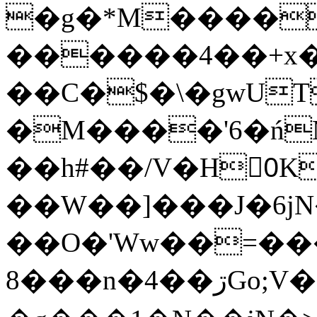
�g�*M����
������4��+x�
��C�$�\�gwUT
�M����'6�ń
��h#��/V�H0ٍK�7'�1�L�A�2
��W��]���J�6jN
��O�'Ww��=���
�8��n�4��ڗGo;V���y��4����n�7�v���Lu�/