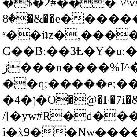
�$�2#���`\^vs
�8�&��e�������:�\���{��9�����g��f�r?
ˣ��iʇz�,���
G��B:��3Ƚ�Y�u:�
ڒ���n����%J^�}
��q;�����e;��
/[�yw#R�d���
i�x̀9��Nw����