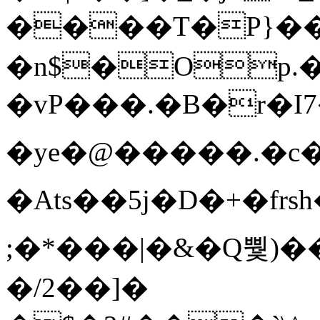
����T�Ρ}�
�n$�Op.
�vP���.�B�r�I7�gp~H
�ye�@��� ��.�c
�Ats��5j�D�+�fr
;�*���|�&�Q뿿)�
�/2��]�