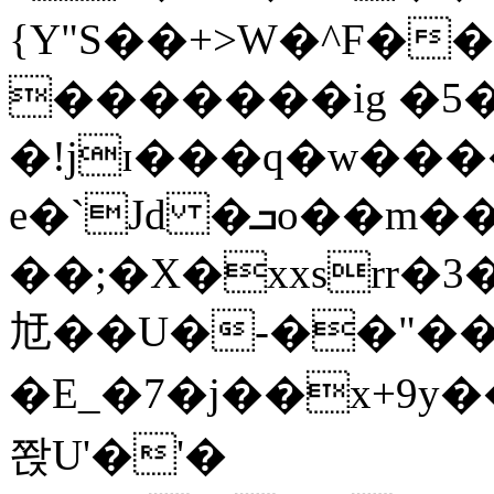
{Y"S��+>W�^F�
�������ig �5
�!jɪ���q�w��
e�`Jd �ܒo��m��1��d|
��;�X�xxsrr�
㝼��U�-��"��zȿ
�E_�7�j��x+9y�
쫝U'�'�