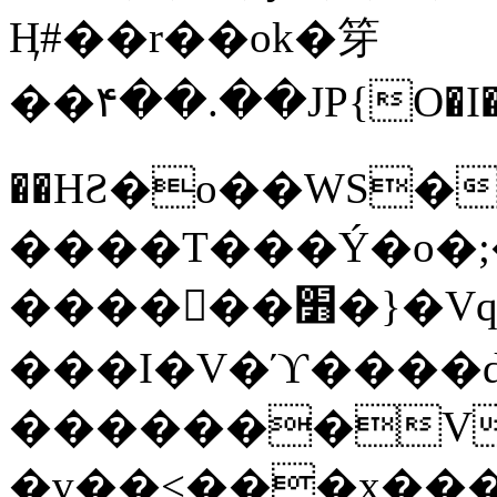
Ӊ#��r��ok�笌
��۴��.��JP{O�I
��ΗƧ�o��WS�
����T���Ý�o�;����������
������׻�}�Vq���j¯���P�.QwO�ｓ
���I�V�ϓ����d
�������V
�v��<���x���ۻ��a���R_�n���