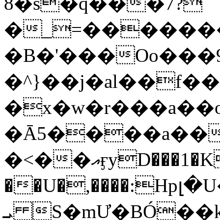
8�s�q���7?
�_=�����
�B�'���Oo���9
�^}��j�al��f
�x�w�r���a�
�Ā5����a��
�<��އӻyD���1�KS�w���!
��U�,����:Hpլ�U�K��_y4߼��O���
ܝ S�mƯ�BÓ�