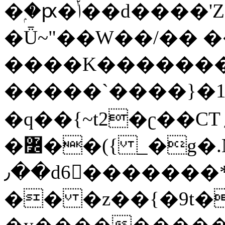
�ۭ�ԗ�ݳ��d����'Z����>!pQ}
�Ǖ~"��W��/�� ��
����K�������
�����`����}�1
�q��{~t2�ʗ��CT؍���������{�~}ur����u�}o����(�:�j���=����{�۝Vo�An��J^��������M\M�'{{l�i
�߼��({ _�g�.Nfӻg����f7z91o^��̤^�>��2�`�:|#dk�{>�>>&�tsw�Nwo�?
٫��d6򆧇�������*��[|^]oo���NW~zz>�X&�u�=K?
�� �z��{�9t�