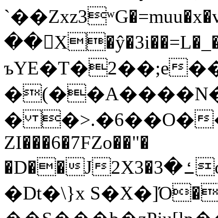
`��Zxz3ʷG�=muu�
��񛆻X�ŷ�3i��=L�
ъYE�T�2��;e�
�(��A����
� �>.�6��O��
ZI���6�7FZo��"�
�D��J2X3�ߑ�3o�|aak�q�@����]�K���w���r;�
�Dt�\}x S�X�]Ό�