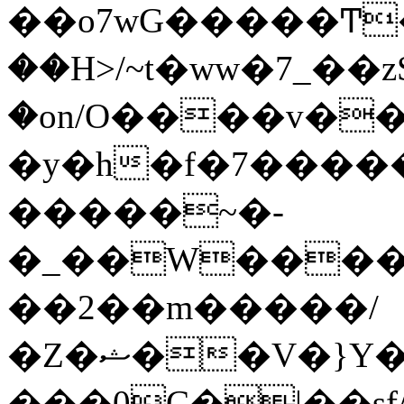
��o7wG�����Ͳ
��H>/~t�ww�7_��z
�on/O����v�
�y�h�f�7����
�����~�-
�_��W����;
��2��m�����/
�Z�ޝ��V�}Y�I�ծ�O�����S��]z��w��7�޷�����h���u��7w.ϻ���8X��ͮ�����W�dm�Jߜ��q/>?
���0C�|��sf