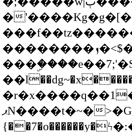
�;�����w|ٻ����<-
�'����Kg�g�[�k
���f��tz�����
��������ܙ�<$��������s���
���ۣ����e��7;'�Sc����ߋv
��l��dg~�x������G��6�{`�g���ݝ
�r�x����q��1
ޕN����t�~�>�G�{�Wރ�sl̞�@x_:�ˏ��՛��zU;wk�F�m�q}
{��7�o������y�