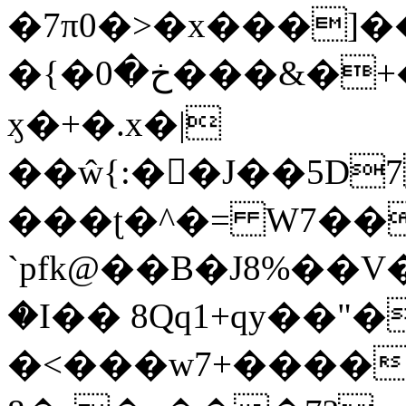
�7π0�>�x���]
�{�خ�0���&�+�zwYFEÙ4�~�_�̾�
ӽ�+�.x�|
��ŵ{:��J��5D7��
���ʈ�^�= W7��
`pfk@��B�J8%��V����\ߤ��/o��d��6b�@��J�tqw3�}>Y]������<�b��̌��{B���~v_v��fT`��88��
�I�� 8Qq1+qy��"�
�<���w󠒪7+�����X�n�F�a��M