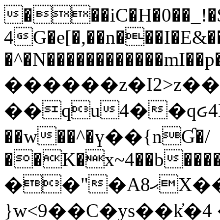
���iC�H�0��_!
4G�e[�,��n���I�E&��
�^�N������������mI��p�
������z�I2>z��
��qu4��qᏽ4H&A
��w��^�ү��{nƓ�/
��K�x~4��b�����
��"�Aޙ8X��M��K�D
}w<9��C�ys��k҆�޼� :���4�� 4�E0���oӮ�