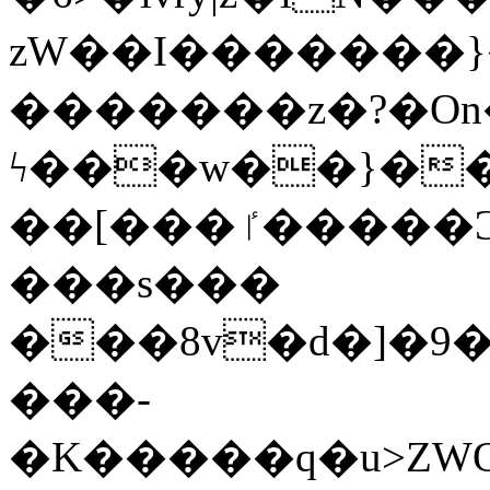
zW��I�������}�
�������z�?�O
ϟ���w��}��
��[���ٵ�����Ͻ���������x�ս��Apq�����޻�V����O�cp����ٝy{����:�k�ןNݯOOCyx6���&���?
���s���
���8v�d�]�9��6
���-
�K�����q�u>ZWOO�w��߼��W�a���p��