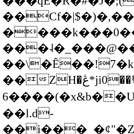
���qE�Ŕ�#�J�;(
��Cf�|$�)�,�
����k���0�
���˨�_���@��
��\�Ȇ��!7�k
��ZH�ڠ*ji0��탃
6����(�x&b��
��l.d-
��i���_�ȼ"�Z�����׋����\�\�w3�|W'�L8y<#�Y�HX�*b��.̏