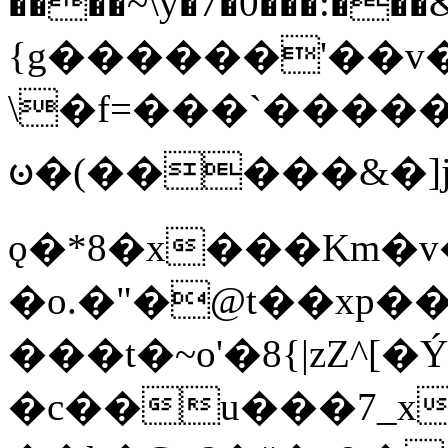
����~\y�7�0���:���&�_DN#�
{g������'��v�
\�f=���`�����
ꧽ�(�����&�]j
ǫ�*8�x���Km�v
�o.�"�@t��xp�
���t�~o'�8{|zZ^[�
�c��u���7_xg{���Q�n4���