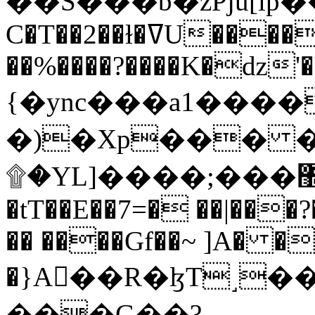
C�T��2��ɫ�ߜU����2�L�����m" �
��%����?����K�ǳ'�
{�ync���a1����
�)�Xp��� �
۩�YL]����;���׿�޽������+��k��o���O�Zt�6�[a��v_r;�b�f���==
�tT��E��7=� ��|���?
�� ����Gf��~ ]A� �
�}A��R�ɮT˼�
���G��?