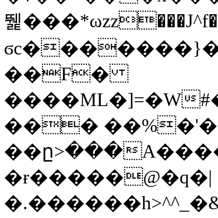
뛡���*ωzz���J^f�o
ϭc�������}��
�
�F�
����ML�]=�W#
��� ��%�'�
��ը>���A����
�ɍ�����@�q�|
�.������h>^^_�