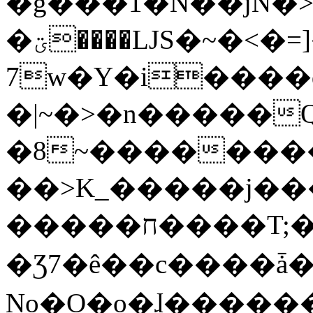
�g���1�N��jN�
�ؾ����ǇS�~�<�=]����^vz��{{��t�%
7w�Y�i����
�|~�>�n�����
�8~��������
��>K_�����j��
�����ח����T;�uU�w��oovW�N�\�v�̓��N��6xz��z^��s�;
�Ʒ7�ê��c����ǡ�Oo
No�O�o�ɺ����