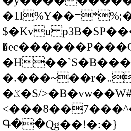
�y�����������
�1l%Y��=*%
$�Kvu p3B�SP�
�ec������P���G
�H��`S�B��
�.���~��r�޼�}�܅�mؕWu���K}
�ػ�S/>�B�vw��W#�I��*]\W��)Ħ�1��fC}
<���8��7���
Գ��Qg��!�:�}