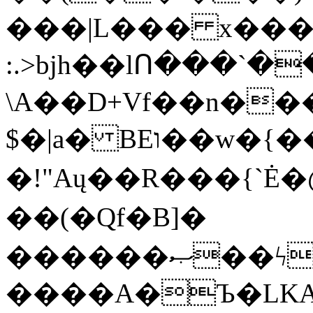
���|L��� x���b
:.>bjh��lՈ���`
\A��D+Vf��n��
$�|a� BEו��w�{���;���q�X��d%�������W� hU�(�1�Ū}9�S�F<��i�L3�;�
�!"Aų��R���{`
��(�Qf�B]�
������ޞ��ϟak��r��_39$�8�p���7�2�yIZ�R��x��/
����A�Ъ�LKA