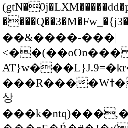
(gtN�0j�LXM�����dd
����Q��3�M�Fw_�{j3��]=����
��&����-���|
<��(��oOɒ���
AT}w���L}J.9=�
���R����Wߙ���o�O���ӯ��������?
상
���k�ntq)���,