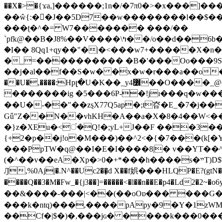
��X�>�{ϫa,]������;1n�/�7π0�>�x���]�����z����/�7?� �{�خ�0���
��ŵ{:��J��5D7��w��������l��$����^������e$
���ʈ�^�= W7������� ���/��
`pfk@��B�J8%��V����\ߤ��/o��d��6b�@��J�tqw3�}>Y]������<�b��̌��{B���~v_v��fT`��88���i⥀��>�����>�ޯ�'�����?
�I�� 8Qq1+qy��"�|�<���w󠒪7+�����X�n�F�a��M<�ح��]��g�����`�s��z�C�
�_=���������� �B�'���Oo���9S�z
��j�al��f��S�w� �x�w�r���a��o���W�1� �Ā5
�������ig �5���6P-�!jɪ���q�w�������z���9��� e�`Jd �ܒo�
��U�-��"��zȿX77Q5ap�;t昚�E_�7�j��
Gǖ"Z��N��vhKH�A��a�X�8�4��W<��7�
{+2�p��j!o�M���)��^2<�{�7���(k[�Y�JT�Z��@`h,�@�
���PpTW�q@��I�E�I����8|� v��YT��^
(�^��v��eA�Xp�>0�+*���h����s�ײT)D$%�AQ�To�*�>W�^�=�.�9�Ύ҇�z�l�E�����F�U��#�X�#�dM���$��;�)0�g�OH�����w�����ҋ��
Ԓ,%0Aj|�.N^��Uc2��̝d X��f娯���HLQP�E?(gtN
����Q��3�M�Fw_�{j3��]=�����<�l��n��E�p4�Ld2�2~�o6y��oy=$7�y�r�
��&����-���|<��(��oOɒ��� ���G�8Bl AT}w���
���k�ntq)���,����pApy�9�Y�1zWM
��Cf�|$�)�,���jɢ� ����k���0�