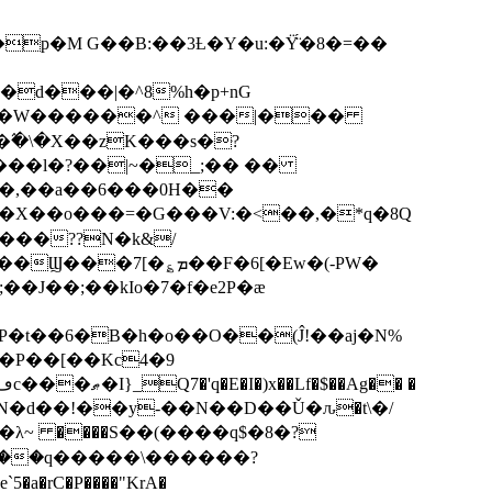
p�M G��B:��3Ƚ�Y�u:�Ÿ̈́�8�=��
R�d���|�^8%h�p+nG
�W������^ ���|���
�\�X��zK���s�ּ?
���l�?��|~�_;�� ��
k�X��o���=�G���V:�<��,�*q�8Q
���??N�k&/
��F�6[�Ew�(-PW�
�J��;��kIo�7�f�e2P�ӕ
��P��[��Kc4�9
��N�d��!��y-��N��D��Ǔ�ԉ�t\�/
�λ~ ����S��(����q$�8�?
��q�����\������?