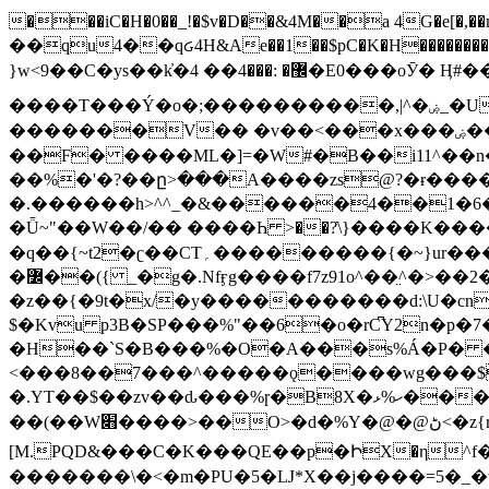
���iC�H�0��_!�$v�D��&4M��a 4G�e[�,��n���I�E&��f��-�^�
��qu4��qᏽ4H&Ae��1��$pC�K�H����������č@QX�
}w<9��C�ys��k҆�޼� :���4�� 4�E0���oӮ� Ӊ#��r��ok�笌��۴��.��JP{O�I�I�M��4�6Џ�3�ꦩ�l���W����/��ΗƧ�o��WS��<$�'�
����T���Ý�o�;����������,|^�ۻ_�U����B�ܭw����:�*|������׻�}�Vq���j¯���P�.QwO�ｓ���I�V�ϓ����d}
�������V�� �v��<���x���ۻ��a���R_�n���뛡���*ωzz���J^f�o�\>���yc-ϭc�������}��(����;/J��K�J�/
�
�F� ����ML�]=�W#�B��i11^��n
��%�'�?��ը>���A����zs@?�ɍ���
�.������h>^^_�&������4��1�6�bUo�o.�� 
�Ǖ~"��W��/�� ����Һ >��?ֿ\}����K�
�q��{~t2�ʗ��CT؍���������{�~}ur����u�}o����(�:�j���=����{�۝Vo�An��J^��������M\M�'{{l�i
�߼��({ _�g�.Nfӻg����f7z91o^��̤^�>��2�`�:|#dk�{>�>>&�tsw�Nwo�?٫��d6򆧇�������*��[|^]oo���NW~zz>�X&�u�=K?��
�z��{�9t�x/�y�����������d:\U�cn
$�Kvu p3B�SP���%"��6�o�rC͆Y2n�p
�H��`S�B���%�O�A���s%Á�P� �.���~��r�޼�}�܅�mؕWu���K}�ػ�S/>�B�vw�
<���8��7���^�����ǫ����wg���$
�.YT��$��zv��ԃ���%ɼ�B
8X�ހ%ޅ��������׏������en�KT��������/����덝
��(��W׋����>��O>�d�%Y�@�@ڻ<�z{rc&׻��z�����AeK�^�����������˩t��=x~
[M.PQD&���C�K���QE��p�ԻX�η^f���
�������\�<�m�PU�5�Ǉ*X��j����=5�_�w�����_�PO��{ޥ�V�ӗ�������� o�t⭟#��w7�p��6