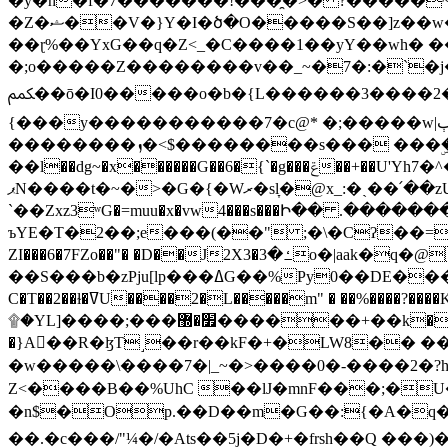
�y�h�f�7�������!���̯�>� ?�����
�Z�ޝ��V�}Y�I�ծ�O�����S��]z��w��7�޷�����h���u��7w.ϻ���8X��ͮ�����W�dm�Jߜ��q/>?���0C�|��sf/
��ɽ%��YxG��q�Z<_�C����1��yY��wh� �
�;o�����Z��������v��_~�7�:�`�j�����
ﶻ��ō�I0�����o�b�{L������3����2�O.z���/�O�g��]i�j��3�u�̨S;�ܳ��������kژ�|p���Io�P,
{���y�����������7�c@* �;�����w|ٻ����<-�'����Kg�g�[�k�)ܹ�X?���f��tz�������˝.8[����v��������W��
��������ܙ�<$��������s��� ���ۣ����e��7;'�Sc����ߋvf������g�2ޓ�?
��l��dg~�x������G��6�{`�g���ݝ��+��U'Yh7�^�8'�o��|�r�x����q��1�g������i����i4���M�z��[}
ޕN����t�~�>�G�{�Wރ�sl̞�@x_:�ˏ��՛��zU;wk�F�m�q}{��7�o������y�ϟ�:�������
`��Zxz3ʷG�=muu�x�vw4���s���Ի�� .�������
ъYE�T�2��;e���(��" ;�\�Cʔ��=
ZI���6�7FZo��"� �D��J2X3�ߑ�3o�|aak�q�@����]�K���w���r;� �Dt�\}x S�X�]Ό�9��f�
��S���b�zPju[lp���ߡG��%Py
C�T��2��ɫ�ߜU����2�L�����m" � ��%����?����K�ǳ'�U4�?ü�Ġ����q־{�ync���a1�����T-�8U� �)�Xp��� ��A�R� ���E-
۩�YL]����;���׿�޽������+��k��o���O�Zt�6�[a��v_r;�b�f���== �tT��E��7=� ��|���?��̅����1n�NEqS-~� vo u �� ����Gf��~ ]A� ��?
�}A��R�ɮT˼��r��kF�+�LW8�� ���G��?ڸ�u��y����2o�Gc���t!W���k+(���钰vY��!
�w�����\����7�|_~�>�� ��0 �-����2
Z<����B��%UhC ��lJ�mnF���;�
�n$�Op.��D��m�G��:{�A�q��/�vP���.�B�
��.�c���/"¼�/�Ats��5j�D�+�frsh��Q ���