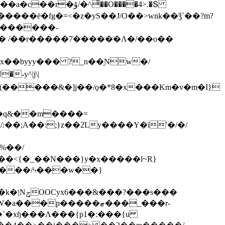
ͯ��O����4>.�Տ
�ё�fg�=<�z�yS��J/O��>wnk��ǯ`��?m?
�'������-
 /��r�����7������Λ�/��o��
]x��byyy��� ?_n��Ɲw�/
-y^|j\|
�����/ϟ���w��}
��`�xɧ���Λ���{p1�:���{u