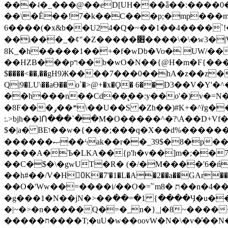
���˨�_���@��eD[UH���ǟ��:����0
��\�Ȇ��!7�k��C���p;�mp���mU��)iG
6����(�x&b��U24�Q�~��1��4����`!�
��i���_�ȼ"�Z�����׋����\�\�w3�|W'�L8y<#�Y�HX�*b��.̏�yr-k��UO����@����� `㾱
8K_�h�����1��+�f�wDb�Vo� UW/���
��HZB���pר��b�wO�N��{@H�m�F{���ۣ��?�}T#��[�ͫ������jd�8��֠|=zn��=�ϸV5n~:�q~?'�
$����<��,��gH9Ж����7���0��hA�z��z�H
Q|9�LU\��aƟ��o`�>@+�x�Ϙ� 6��D3��V
��h���n��Cd��̢��:y��o'�)v�=N�
�8F���ݛ��*\��U��S �Zh��)#K+�^ȑg���}O���!�pR�¦8?��(�� ���)=��La<{� ;^�{~�?���|L��� x���bB�7z;�h
:.>bjh��lՈ���`��M�O�����^�?\A��D+Vf
$�|a� BEו��w�{���;���q�X��d%�������W� hU�(�1�Ū}9�S�F<��i�L3�;� �!"Aų��R���{`Ė�@�X��WF�F�s��˼-��(�Qf�B]�
������ޞ��ϟak��r��_39$�8�p���7�2�yIZ�R��x��/
����A�Ъ�LKA��{p'h�v��]m�;��
��C�$�\�gwUT�R� (�/�M����'6�ń
��h#��/V�H0ٍK�7'�1�L�A�2��a��GAr���e۟�h��9�Ҁ�ɏ�,׾Xǥf(�Y�ϰ:y�����97.D�o
��O�'Ww��=����i/��O�=՟mת �8��n�4��ڗGo;V���y��4����n�7�v���Lu�/
�g���1�N��jN�>��߭��=�1 {����Ӌ�u�������}�ؾ����ǇS�~�<�=]����^vz��{{��t�% 7w�Y
�|~�>�n�����Q�=�_n�}
_|�8~����
�����ח����T;�uU�w��oovW�N�\�v�̓��N��6xz��z^��s�; �Ʒ7�ê��c����ǡ�OoO��e0+'?