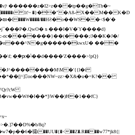
h�~
'~ �}��"�Aޙ8X��M��K�D
�n���^N�g������kwxU� ���
'Z����>!pQ}
VQr?cW
.]7��D%�b/8q?