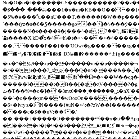
No�O�o�ɺ������GS����������2��z�����i��n�
�$���_���#s���1�ԍ�m�KΒ��O����{��Y
�5%�#���՞u��nU���T,��� ��f�W��p�
`���(yz�s�6�Ʒ�����go��j�ϟ�֜��ŷ���
�����N�s����9�j���^�u,}ݛ;?��7��?�������-
\�s����X|kD�᩺x�^]~h\�t�>~���>�^���
��t,����P��{��'OOw/�g���,���xg��-c�zt
����~\y�7�0���:���&�_DN#���ߢ�����^t!;{g������'��v�-\�f=���`�����ymn~����/ꧽ�(�����&�]j��/ǫ�*8�x���Km�v�m�I}
�o.�"�@t��xp���ӗ����m��p�/���t�~o'�
�c��u���7_xg{���Q�n4����&��ڷ�v�j�ۣ�xo�3��ƙ{��\�9���?:g�/��k�Cp.?�#�q&��m����=
髿:7ûfww�d�y)�%_�����>�t՞��Ӹ=�>��W��qq����ܞ����{K�y�8����2~��o� f��pxW�l/:��;A��:;}z��2Ly���
�����I���;�B��[�q�ʐV����?�g 
ٹ�T��%=�o�]�`�8mxݽ������˳���0�n̾X'��3ǘ9����������I�&��G�������z>��]�%��/
��^�o���ӽm��ܑ�wOooOn����������U3:ٹ>ߦ��8�.B#4���������O�g��~��<{�_��N���}y�
�6>�lvry|z�lN����{#uN�>^:�?zW��I��
����e�$��uV;��]�/
��[���ٵ�����Ͻ���������x�ս��Apq�����޻�V����O�cp����ٝy{����:�k�ןNݯOOCyx6���&���?���s���
���8v�d�]�9��6���;ϟ_�ξ���`��Sͼ~�sg��jgg�|���-
��o7wG�����Ͳ���v�k�۩�-��H>/~t�ww�