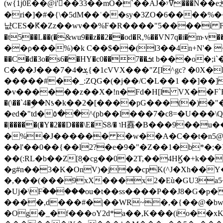
(w{1j0E��@i'��33��mO�`��AJ�ʸߜ���N��e;�vv�3R�5� [���cc�L"�g�r���Wz�.m#��Q�Bv���+��2K�tN������^�}y������Q�ۅUbB,���j�зb*��Q"�zӦc��Y�, B]!hI�KZ�T�5/
�ri�]�#�{\�5dM��ʿ��sy�3ZO�6����%�
냢CES�Ԟ�Zz��wv��%F�R����"5����i FJo߿E�I���J��K^D��iO�I�7<�䌔�l�\�W�H���IK�|ςR3~t@ j����g�E�
�t5��L��(�&wu9��z��2��od�R,%��VN7q�i�m
��ρ���%)�k C��$��(l3��4n+N'� 
��C�d�3o�s6��HY�c0��7��ܭt b���o�;i`�$R�N[z���h�K����-�]T�4�n�k�<ł@1�u���_�x�u�
C���J���ܮ�4�7{�1cVVX���"Z[I^gc? �0X�Ry��'�u��.̼�+��R��RnF$��/XHkDQ��*!"�����
�����#��_:ZQG�(�
j��/C�L��1 ��]��
�v������z��X�!n�Fd�H[l VX��F`R��M�oG�m�������ۼA��XXˮ~��^
�(\��`4�ۣ��Nƾ�k��2�[����pG���(�)
�ed�"td�٥��^(pb��l���7�c8=�U���\Q����wƜ�M�t�l��N��Z#��3E<���X@��|���8��2f�(� u��� �K�Zе?��TӊjLEn��m
�|�����(�Y�2��D���\E�S8/� וH䨺�B���9��u��/؆���5�<�ʾV#2ύ�)e��-�j�*A:�z'%�B��$��d{ڀ ��s!������g�fX��1�Z�[eC�m� �-
�%�J������ �w��A�C��t�n5@��
��l'��0��{��l2?�e�9�"�Z��1�b*�;�ІV:
��(:RL�b��Z[8̦�cg��0�2T,��4HϏ�+k��
�g#n��3�K�OnV)�j��cpK(^J�Xh��
�,���(���9xX���x2�Eù�GU3a
�Uj�\Fؒ�����ou�t��ss����P��J8�G�p� ��Ғ�a� �{?���r8oJI��ȋ
����,d���#�|��WR~�,�{��@�bw�
�Og�_�f���oY2ԁ*a��,K
���(io��x