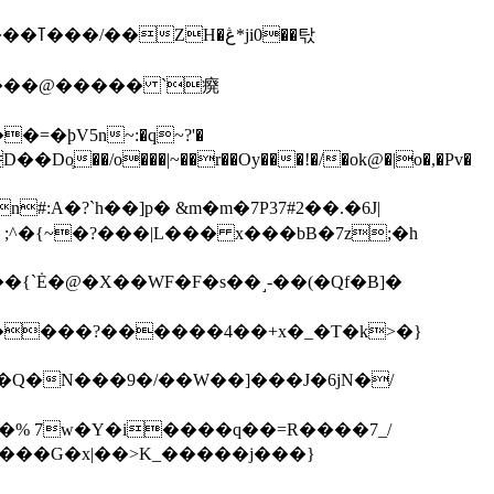
��탃
�/o���|~��r��Oy���!�/�ok@�|o�,�Pv�
#:A�?`h��]p� &m�m�7P
37#2��.�6J|
����?������4��+x�_�T�k>�}
���G�x|��>K_�����j���}