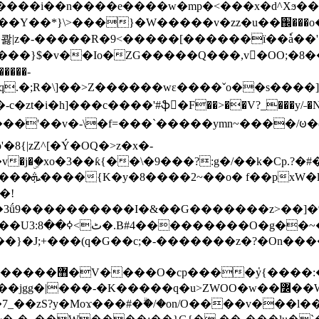
���e����w�mp�<���x�d^Xϧ����a�c��r�ۇ/�^
��*}\>���}�W�����v�zz�u��֌���o����
��콿|z�-�����R�9<�����[������ї��ٗa�
��}$�v��Io�ZG�����Q���,v�OO;�8��
��q.�;R�\]��>Z������wɛ����ˇo��s����
�i�h]���c����'#ֆ�F��>��V?_���y/˗�N�
8{|zZ^[�Ý�OQ�>z�x�-
�Y�ï'�/�/
�!
x�����l~R}
�����}�J;+���(q�G��c;�-�������z�?�On�
�K�����q�u>ZWOO�w��߼��W�a���p�����ޓ���_���r-
7_��zS?y�Moϫ���#�ۗ�/�on/O����v���l