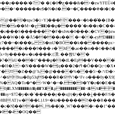
&�+�zwYFEÙ4�~�_�̾� ӽ�+�.x�|
�N�d�.�=�Ç����֍�i�{���fZV�nw�����ەys��2��`m��
�4�;�^�� 8�s�q���7?
���S������*�F�xIvͯɶ�0���/,�CV�ϸzw
����a�� �<��އӻyD���1�KS�w���!
��U�,����:Hpլ�U�K��_y4߼��O����_@c7��=�i���|ܝ S�mƯ�BÓ��k�� ����p
x
�m��1��d|��;�X�xxsrr�3��J�I�@3g�g��㝼
x+9y����w�u����;{㵋; ��쫝U'�'�
uU���1"���g�t�dL�Ep��V�����8u� ��
�}z�XEu�<ं�Q!�;yL+J��F �
���%� ��ר-�<5/D�>�d�����1!u8JP�@TE� �P�1��?
^�h9xa�Bp53q$���R�ЅV!�^Fv o���0y�
�0j�LXM�����dd�p��'X��,p����������>i�/A���
`�����ӻ��s@(�y���ݞ���F/S��_T��Õ�������w��h�'U��_��L!
L}J.9=�kr������?|���R����Wߙ���o�O���ӯ�����
�c�N̐j����_s��]�_W7����>��1"��
��0�4�OQ��