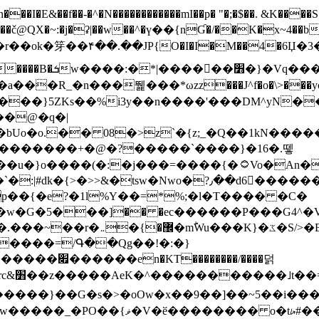
N������������mI��p� "�;�$��. &K����S�vק ������z�I2>z�� �tp��g�T
~:�j�ʡ|��w��^�ү��{nƓ�/��K�x~4��b�����r 1t
���}5ZKѕ��%i3y��n����'���DM^yN�
��@�q�|
08�>z`�{z;_�Q��1kN������\f; �ۭ�ԗ�ݳ��d����
���������+�@�?�����`����}�16�.뗗
p��{�e?�1l%Y��=*%;�l�T���� �C�
�7�w�G�5���]�� �ec������P���G4^�
�W#�I��*]\W��)Ħ�1��fC}
����=/Գ��Qg��!�:�}
��}��G�s�>�oOw�x��9��]��~5��i���>�
�骦t��UU�{�<��Z�.R����w77*jk8{|