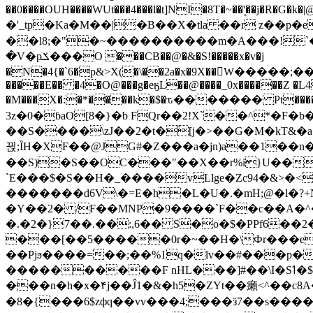
��0����OUH����WUt���4���l�t]NI�8T�~��'͙��j�R�G�k�|@a���
�'_tp�Ka�M��|�B��X�tla ��r z��
��l8;�"�~����������m�A���!`��e���z�
�V�pݎ���O ���CB��@�&�S!�����x�v�j
�N�4{�`6�p&>X(�\��2a�x�9X��򢧰W����
�����E�� �4�O@���g�eӄL��@����_0x������Z �
L4
�M���X�:�*����k�$�ԏ������� Pt����M
3z�0�ɓaO[8�}�b FQr��2!X`��^*�F�
��S����\zJ��2�t�۫[j�>��G�M�kT&�a��J�eK
뀑;ȈH�XF��@JG#�Z���a�jn)a��1��n��ݕ-#�UX��$jفD�D)�p=��ŲQ|V
��S)�S��OC���"��X��r%i}U��g��ᖓ�56�vܚ�
`E���$�S��H�_����vLlge�Zc94�&
�������d6V\�=E�h�L�U�.�mH;@�l�?+N���!#ڊ:�4o��Z�6c���M�m se ���a3
�Y��2� /F��MNP�9����`F��c��A�^�
�.�2�}7��.��:,6�� S�o�$�PPf6�
���[��5�����0r�~��H�\Фr���e�
��Pjϧ����=��;��%1q�lv��#���p�
����������F nHL���]#��\I�Sߗ�$����YǕQ��԰5k�/����LH�\�Ȃ�>��:%u'��3(Y���d�JΕ�gm?�'~V��
���n�h�x�۴j��Ĵ1�&�h5�ZYt��癩<^�� 
�8�{���6$zфq��vv���4;���ӟ7��s�����