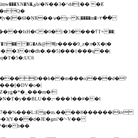
��3�^d4[�� �Ɇ
I�nQ�
�y~ K|����m�>٢��
��lxH�C�0�}�3����؟T+��|
�V�?i�� �G�۸&@뭭r����9_z�:t�X�t�
i��;�3�t�dh�.��5]���{���q ��|
�=���D��h� �m���o)���d�?
Z�yǥ�*�_���m�/
�N�T�y��BLU��;~���˥��#��l
��7��%���L:Eg�m.��̝��8������lkv
*�t�h��