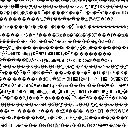
~�-�_��W����;��}G{�,��˳���lu�
�7�}�lg�Ⱥ��6 �h���Y�a�`�0�7�ͷ�cu
����\߸7�{�������ڮI'WAT�]�?
���/��񛆻X�ŷ�3i��=L�_�o7]�|�o�ӝ�ш�o
a������X�x�K�!?�(��A����N�� � 
0��DE�����:�����>�dCᔵ�Mj)[j���l�2y^�(
��� vJ��NiX
��Z�9:?� ����?
�?h�ʆ �������8�9�5֟���Gx�2���
U�� ������� �xZ|#��]�_�j9B˥_�@X
r�I7�gp~H�_@��r(��]���Yb��ڃE����)b��`B� �y
)��$яȢn ;�*���|�&�Q뿿)��?� �K.�C� �/2��