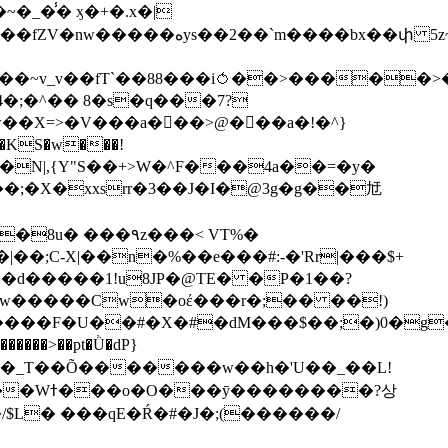
��bx��փ 5z~�>�y4N/
��X=>�V���a��ً�>@���a�!�^}
>�N|,{Y"S��+>W�^F���4a��=�y�
�٩z���< VT%�
��3���H�J:~�N����W�[q���2�tߟ�Ó��Qc~|�X�|��;Ϲ-X|��n�%��e���#:-�
'Rr|���$+
X9[w�����Cw�oέ���r�;�� ��!)
�����>��pt�Ǜ�dP}
���?상
/$L� ���qE�Ŕ�#�J�;(������/