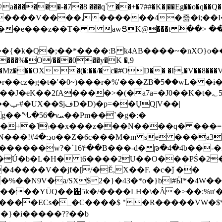
���-�7�8 ���q` ��+�7##�K�|��Eg��o�q��Q�˩mw���XN�N�یb/�N
p�e����V����,������4�즒�i;��
�T�  awՑK@���t ٚ��> ��[v�[�6I�ŅR��ݍ
�;���{�k�Q�;��*����:B k4AB����~�nXO}o���
���%�O/���0��y�K �,9
z���OX�(�:��/� c�#OD�� �I,�V��8��
b�r��cz�g�t�'�0~)���r�%'���ZBۡ�5��wL� �
��2fA����>�(�a7a=�J0��K�t�؂5q�T�5�;UC6
��|
�Pm��`�g�:�
>�<�+�˥\��x���z���N����q� ��
���[�DV�o�|
�����w?�`16۴��B���-d� թ�4�4b��-�
�2�Ú�b�L�H� t6����2U��O���PŚ�2
4����V��jf�[/�Ĕ,X��F. �c�ǰ ��
�%��N9V�a/
SX$2�}�43�*o�}bi#Ӹ*�4W
c8A����ECs�_�C����$ "�R�����VW�$
}�i�����??��b