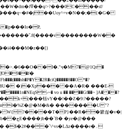
`��4��>��i���> ��2��m�����/
B����q~�#�j��Uoy^=v�N��;�{�G�
�>.�6��O��I�."ҷ�M7�@1Qr�
Fb���(���sh�P�Y�2R�ciQ�����8��O*�?
s����nl�%Z�@�M�&� �������U "?
�U� W{?����T�Ρ}��R��簌쇦�v�|
e�@���
]� �$�2#���`\^vs�LΔz����e�۔