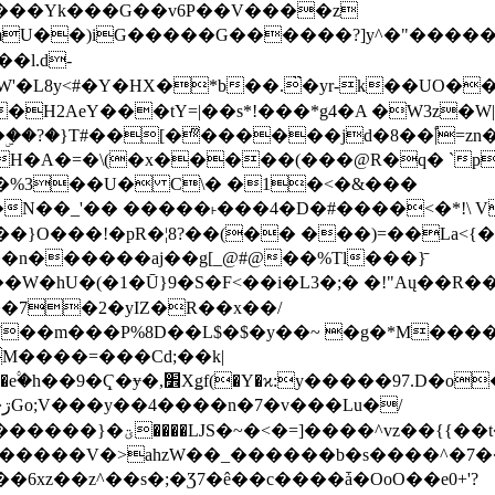
���Yk���G��v6P��V����z
�����G������?]y^�"�������ߠ���/��ZH�ڠ*ji0
�l.d-
H2AeY���tY=|��s*!���*g4�A �W3z�W|
�A�=�\(�x�����(���@R�q� `pD��Do֛�
�Y'�^�%3��U� C\� �1�<�&���
N��_'�� �����˫���4�D�#����<�*!\ Vn
��n������aj��g[_@#@��%Tl���}̄
7��m���P%8D��L$�$�y��~ �g�*M���
M����=���Cd;��k|
�Q�N���9�/��W��]���J�6jN�/
�i����q��=R����7_/
�����V�>ahzW��_������b�s����^�7�