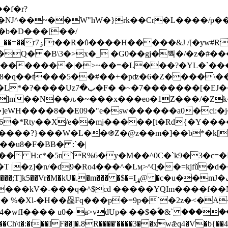
Ǌ^��~��W"hW�}rk��Cr�L����/p��
�ן�4�O�@�F�7i�&�6�īw�:o���X(�������~�~�y���_��=��rۏ7t��R�ΰ����H����
�&J /[�yw#
Q� �B\3�>x�_ �G0��gj�뿩�/�z�#�
�
�������|�>~��=�L���?�YL�`���߬
�w8�q��t���5��#��+�pʣ�6�Z����\�
j]m��N��ԉ�~���x���eo�1Z���/�Z
eWH����8��E09�"e�sw������a0�ci:�j
�X/e��mj�����[t�Rd{�Y�����Ϣ���7[�؏ܡ
���?}���W�L��֍Z�@z��m�]��b*�k[;�
|�z]�n/�d9�Ro4���^�Lӎ>^Ɋ��=kjfǔ�d
�P�����kV�-���q�^$cd �����YQIm����f
:� %�Xl-�H��赑Fq���p�=9p�`�2z�<�A
�wfI���� u0�˗a>vdUp�|��$�ؐ�&` ����