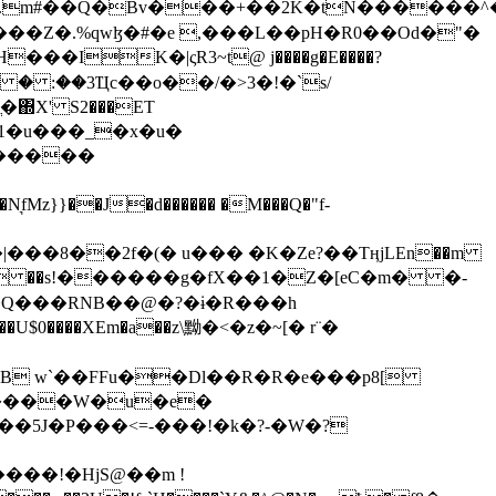
���Z�.%qwɮ�#�e ,���L��pH�R0��Od�"�
��/� � :��3Ҵc��o��/�>3�!�`s/
΍X' S2���ET
�Q���RNB��@�?�ɨ�R���h
X��U$0����XEm�a��z\黝�<�z�~[� r¨�
B w`��FFu��Dl��R�R�e���p8[
�����W�u�e�
���!�HjS@��m !