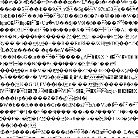
��o��5��4i��9._v3�Sg�V 97un33q��
���?
˞v��qmQ�/�qo�� �>Uu߲�vU��$j�Vͦ9[�f����7ް
���O3U�aH�h�s��p�X�%� b�Al_��ֲ�
]L�Xm���0�˒�q��nY�b�
�V0�{��N͉fMz}}��J�d������ �M���Q�"f-
�"�]��B�N(��8z[��l��V��"��)
�K�G"UͺFV��i�Jn� ��: ]N����P�z
�V�H��7�.#�l�z�Vi]
~$��.j�Xaxja~�!�2���
���i+p�)����Z�F�@\|zM�|
Y�W�b��A���k�Gr��h3M�z?oA�Vk�I� �
5����\{����6j���J��z��2���YT i�>
۾��$�TJXʛ�@���5J�P���<=-���!�k�?-�W�?
�;!���)!
KtB�*$���s�M����af��{�BmQ��_L�q�