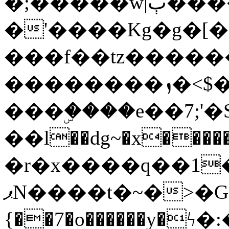
�;�����w|ٻ����<-
�'����Kg�g�[�k
���f��tz�����
��������ܙ�<$��������s���
���ۣ����e��7;'�Sc����ߋv
��l��dg~�x������G��6�{`�g���ݝ
�r�x����q��1
ޕN����t�~�>�G�{�Wރ�sl̞�@x_:�ˏ��՛��zU;wk�F�m�q}
{��7�o������y�