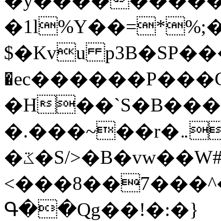
�y�����������
�1l%Y��=*%
$�Kvu p3B�SP�
�ec������P���G
�H��`S�B��
�.���~��r�޼�}�܅�mؕWu���K}
�ػ�S/>�B�vw��W#�I��*]\W��)Ħ�1��fC}
<���8��7���
Գ��Qg��!�:�}