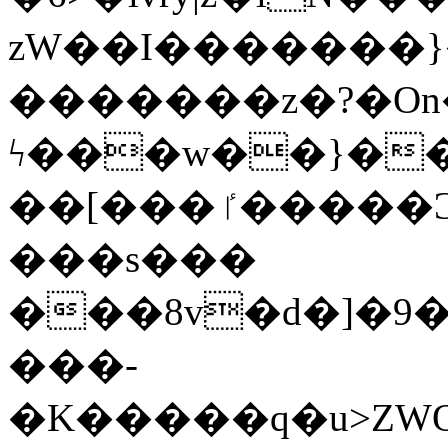
zW��I�������}�
�������z�?�O
ϟ���w��}��
��[���ٵ�����Ͻ���������x�ս��Apq�����޻�V����O�cp����ٝy{����:�k�ןNݯOOCyx6���&���?
���s���
���8v�d�]�9��6
���-
�K�����q�u>ZWOO�w��߼��W�a���p��