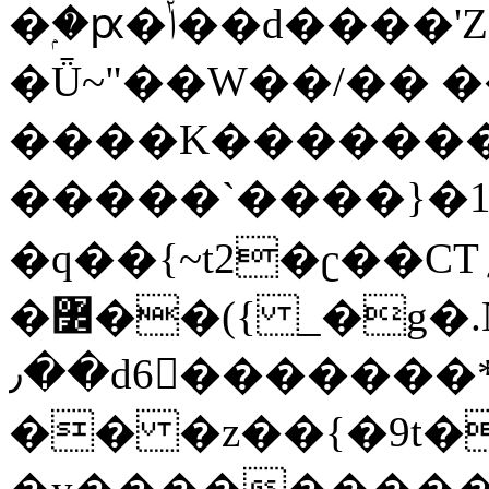
�ۭ�ԗ�ݳ��d����'Z����>!pQ}
�Ǖ~"��W��/�� ��
����K�������
�����`����}�1
�q��{~t2�ʗ��CT؍���������{�~}ur����u�}o����(�:�j���=����{�۝Vo�An��J^��������M\M�'{{l�i
�߼��({ _�g�.Nfӻg����f7z91o^��̤^�>��2�`�:|#dk�{>�>>&�tsw�Nwo�?
٫��d6򆧇�������*��[|^]oo���NW~zz>�X&�u�=K?
�� �z��{�9t�