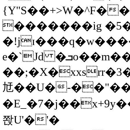
{Y"S��+>W�^F�
�������ig �5
�!jɪ���q�w��
e�`Jd �ܒo��m��1��d|
��;�X�xxsrr�
㝼��U�-��"��zȿ
�E_�7�j��x+9y�
쫝U'�'�