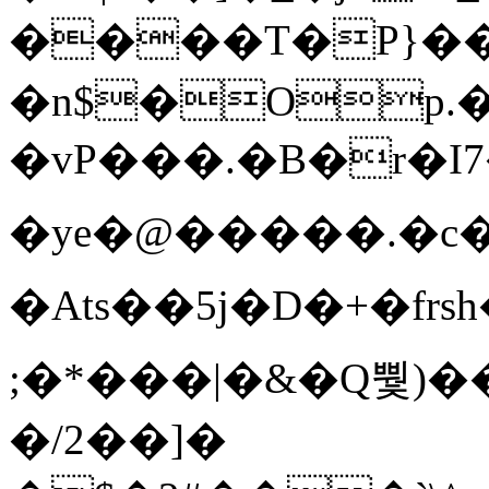
����T�Ρ}�
�n$�Op.
�vP���.�B�r�I7�gp~H
�ye�@��� ��.�c
�Ats��5j�D�+�fr
;�*���|�&�Q뿿)�
�/2��]�