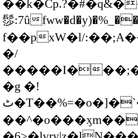
��k�Cp.?�#�q&�
髿:7ûfww�d�y)�%_�����>
f��pxW�l/:��;A
�/
�����I���;�
�g �!
ٹ�T��%=�o�]�`�8mxݽ������˳���0�n̾X'��3ǘ9����������I�&��G�������z>��]�%��/
��^�o���ӽm��ܑ�wOooOn���������
�6>�lvry|z�lN���