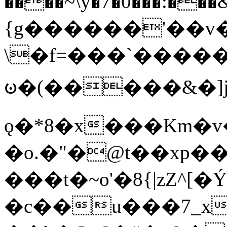
����~\y�7�0���:���&�_DN#�
{g������'��v�
\�f=���`�����
ꧽ�(�����&�]j
ǫ�*8�x���Km�v
�o.�"�@t��xp�
���t�~o'�8{|zZ^[�
�c��u���7_xg{���Q�n4���