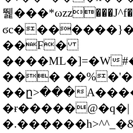
뛡���*ωzz���J^f�o
ϭc�������}��
�
�F�
����ML�]=�W#
��� ��%�'�
��ը>���A����
�ɍ�����@�q�|
�.������h>^^_�