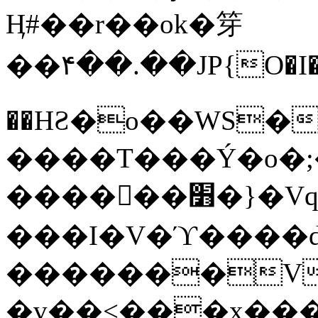
Ӊ#��r��ok�笌
��۴��.��JP{O�I
��ΗƧ�o��WS�
����T���Ý�o�;����������
������׻�}�Vq���j¯���P�.QwO�ｓ
���I�V�ϓ����d
�������V
�v��<���x���ۻ��a���R_�n���