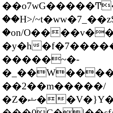
��o7wG�����Ͳ
��H>/~t�ww�7_��z
�on/O����v�
�y�h�f�7����
�����~�-
�_��W����;
��2��m�����/
�Z�ޝ��V�}Y�I�ծ�O�����S��]z��w��7�޷�����h���u��7w.ϻ���8X��ͮ�����W�dm�Jߜ��q/>?
���0C�|��sf