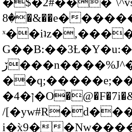
�$�2#���`\^vs
�8�&��e�������:�\���{��9�����g��f�r?
ˣ��iʇz�,���
G��B:��3Ƚ�Y�u:�
ڒ���n����%J^�}
��q;�����e;��
/[�yw#R�d���
i�x̀9��Nw����