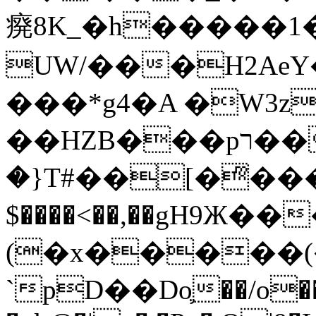
㾱8K_�h�����1
UW/���H2AeY�
���*g4�A �W3z
��HZB���pר��b�wO�N��{@H�m�F{���ۣ��?
�}T#��[�ͫ���
$����<��,��gH9Ж
(�x�����
`pD��Do֛��/o��