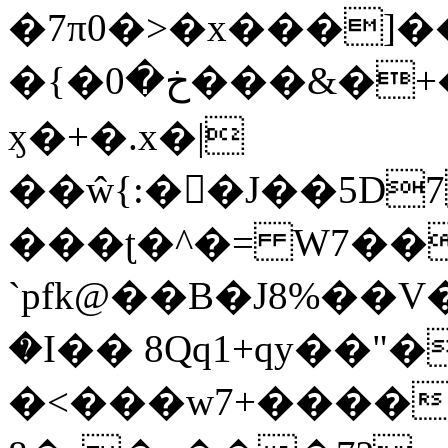
�7π0�>�x���]
�{�خ�0���&�+�zwYFEÙ4�~�_�̾�
ӽ�+�.x�|
��ŵ{:��J��5D7��
���ʈ�^�= W7��
`pfk@��B�J8%��V����\ߤ��/o��d��6b�@��J�tqw3�}>Y]������<�b��̌��{B���~v_v��fT`��88��
�I�� 8Qq1+qy��"�
�<���w󠒪7+�����X�n�F�a��M