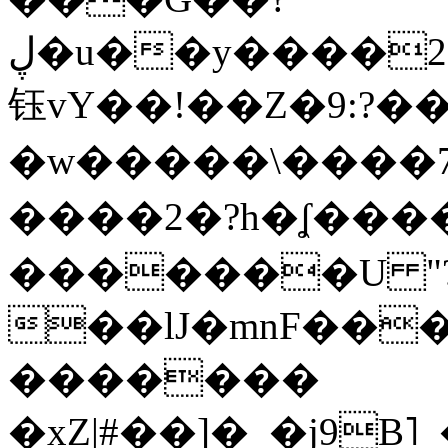
ڸ�u��y����2o�Gc���t!W���k+(���
钰vY��!��Z�9:?� �
�w�����\����7�
����2�?h�ʆ 
�������U "?
��lJ�mnF��
�������
�xZ|#��]�_�j9B