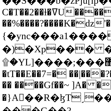
C�T��2��ɫ�ߜU����2�L�����m" �
��%����?����K�ǳ'�
{�ync���a1����
�)�Xp��� �
۩�YL]����;���׿�޽������+��k��o���O�Zt�6�[a��v_r;�b�f���==
�tT��E��7=� ��|���?
�� ����Gf��~ ]A� �
�}A��R�ɮT˼�
���G��?