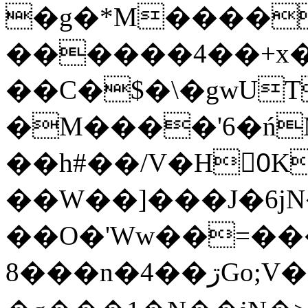
�g�*M����
������4��+x�
��C�$�\�gwUT
�M����'6�ń
��h#��/V�H0ٍK�7'�1�L�A�2
��W��]���J�6jN
��O�'Ww��=���
�8��n�4��ڗGo;V���y��4����n�7�v���Lu�/