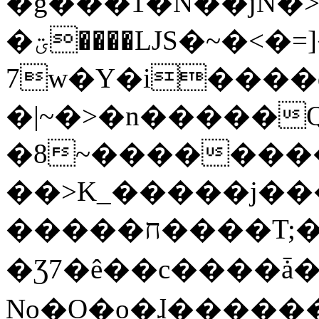
�g���1�N��jN�
�ؾ����ǇS�~�<�=]����^vz��{{��t�%
7w�Y�i����
�|~�>�n�����
�8~��������
��>K_�����j��
�����ח����T;�uU�w��oovW�N�\�v�̓��N��6xz��z^��s�;
�Ʒ7�ê��c����ǡ�Oo
No�O�o�ɺ����