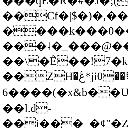
���qE�Ŕ�#�J�;(
��Cf�|$�)�,�
����k���0�
���˨�_���@��
��\�Ȇ��!7�k
��ZH�ڠ*ji0��탃
6����(�x&b��
��l.d-
��i���_�ȼ"�Z�����׋����\�\�w3�|W'�L8y<#�Y�HX�*b��.̏