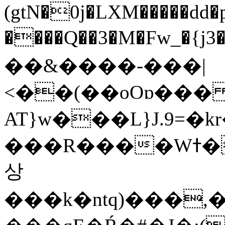
(gtN�0j�LXM�����dd
����Q��3�M�Fw_�{j3��]=����
��&����-���|
<��(��oOɒ���
AT}w���L}J.9=�
���R����Wߙ���o�O���ӯ��������?
상
���k�ntq)���,