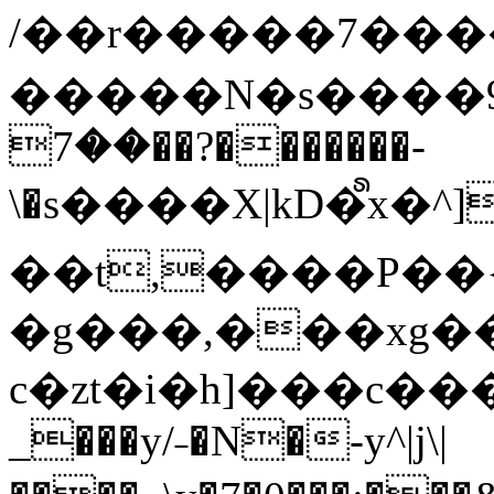
/��r�����7��
�����N�s����9�j
��7��?�������-
\�s����X|kD�᩺x
��t,����P��{
�g���,���xg�
c�zt�i�h]���c���
_���y/˗�N�-y^|j\|