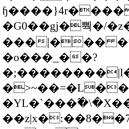
ɧ����}4r����
�G0��gj�뿩�/�z
���|��� �
�o���_��?
�;��������|
�>~��=�L��
�YL�`���߬�\�X�
��z|x�:��8�