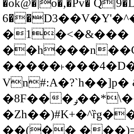
�ok@�|o�,�Pv� Q|9
6��D3��V�Y'�
�1�<�&���
��h���n��Cd
�����˫���4�D�
Vn#:A�?`h��]p�
�8F���ݛ��*\��U��S
�Zh��)#K+�^ȑg�
��(�� ���)=�