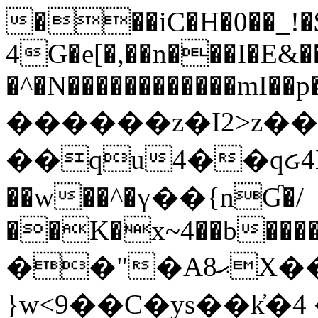
���iC�H�0��_!
4G�e[�,��n���I�E&��
�^�N������������mI��p�
������z�I2>z��
��qu4��qᏽ4H&A
��w��^�ү��{nƓ�/
��K�x~4��b�����
��"�Aޙ8X��M��K�D
}w<9��C�ys��k҆�޼� :���4�� 4�E0���oӮ�