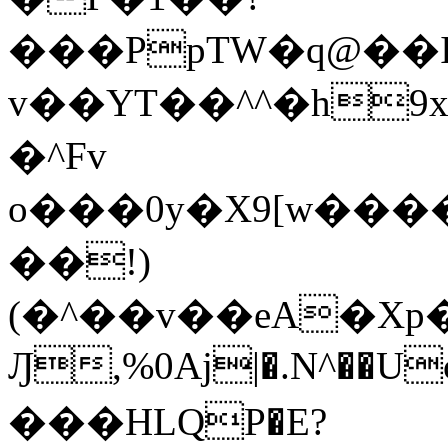
���PpTW�q@��
v��YT��^^�h9x
�^Fv
o���0y�X9[w��
��!)
(�^��v��eA�Xp�>0�+*���h����s�ײT)D$%�AQ�To�*�>W�^�=�.
Ԓ,%0Aj|�.N^��Uc
���HLQP�E?