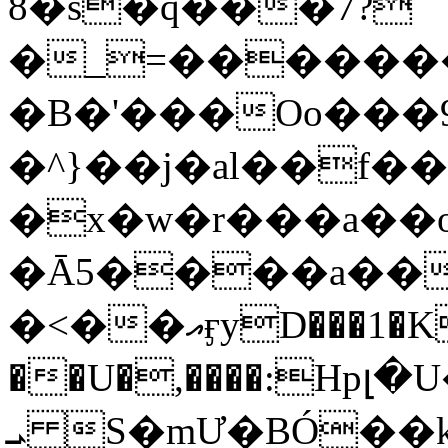
8�s�q���7?
�_=�����
�B�'���Oo���9
�^}��j�al��f
�x�w�r���a�
�Ā5����a��
�<��އӻyD���1�KS�w���!
��U�,����:Hpլ�U�K��_y4߼��O���
ܝ S�mƯ�BÓ�