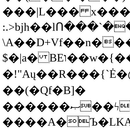
���|L��� x���b
:.>bjh��lՈ���`
\A��D+Vf��n��
$�|a� BEו��w�{���;���q�X��d%�������W� hU�(�1�Ū}9�S�F<��i�L3�;�
�!"Aų��R���{`
��(�Qf�B]�
������ޞ��ϟak��r��_39$�8�p���7�2�yIZ�R��x��/
����A�Ъ�LKA