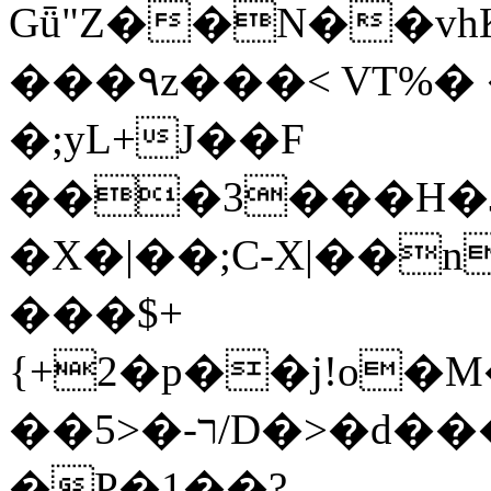
Gǖ"Z��N��v
���٩z���< VT%� �}z�XEu�<ं�Q!
�;yL+J��F
���3���H�J:~�
�X�|��;Ϲ-X|��n
���$+
{+2�p��j!o�
��ר-�<5/D�>�d�����1!u8JP�@TE�
�P�1��?