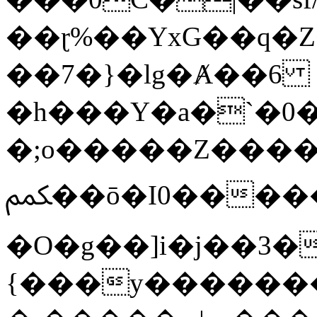
��ɽ%��YxG��q�
��7�}�lg�Ⱥ��6
�h���Y�a�`�0�
�;o�����Z������
ﶻ��ō�I0�����o�b�{L������3����2�O.z���/
�O�g��]i�j��3�u�̨S;�ܳ
{���y������