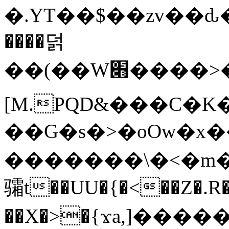
�.YT��$��zv��ԃ
����덝
��(��W׋����>��O>�d�%Y�@�@ڻ<�z{rc&׻��z�����AeK�^�����������˩t��=x~
[M.PQD&���C�K
��G�s�>�oOw�x�
�������\�<�m�PU�5�Ǉ*X�
骦t��UU�{�<��Z�.R�
��X�>�{ϫa,]�����