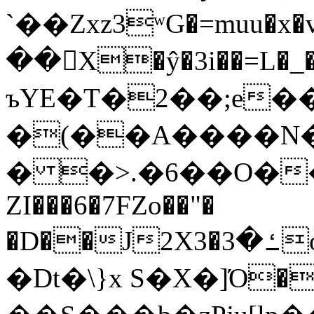
`��Zxz3ʷG�=muu�
��񛆻X�ŷ�3i��=L�
ъYE�T�2��;e�
�(��A����
� �>.�6��O��
ZI���6�7FZo��"�
�D��J2X3�ߑ�3o�|aak�q�@����]�K���w���r;�
�Dt�\}x S�X�]Ό�