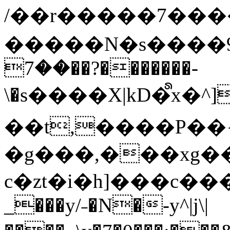
/��r�����7��
�����N�s����9�j
��7��?�������-
\�s����X|kD�᩺x
��t,����P��{
�g���,���xg�
c�zt�i�h]���c���
_���y/˗�N�-y^|j\|