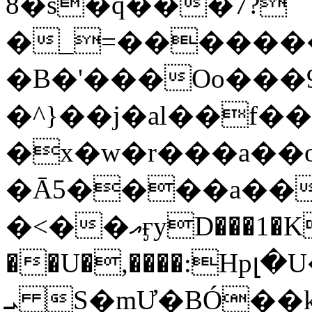
8�s�q���7?
�_=�����
�B�'���Oo���9
�^}��j�al��f
�x�w�r���a�
�Ā5����a��
�<��އӻyD���1�KS�w���!
��U�,����:Hpլ�U�K��_y4߼��O���
ܝ S�mƯ�BÓ�