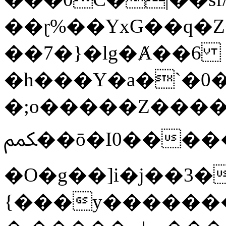
��ɽ%��YxG��q�
��7�}�lg�Ⱥ��6
�h���Y�a�`�0�
�;o�����Z������
ﶻ��ō�I0�����o�b�{L������3����2�O.z���/
�O�g��]i�j��3�u�̨S;�ܳ
{���y������