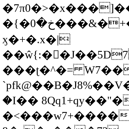
�7π0�>�x���]
�{�خ�0���&�+�zwYFEÙ4�~�_�̾�
ӽ�+�.x�|
��ŵ{:��J��5D7��
���ʈ�^�= W7��
`pfk@��B�J8%��V����\ߤ��/o��d��6b�@��J�tqw3�}>Y]������<�b��̌��{B���~v_v��fT`��88��
�I�� 8Qq1+qy��"�
�<���w󠒪7+�����X�n�F�a��M