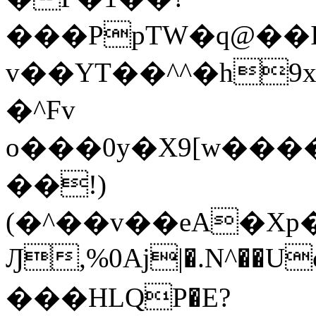
���PpTW�q@��
v��YT��^^�h9x
�^Fv
o���0y�X9[w��
��!)
(�^��v��eA�Xp�>0�+*���h����s�ײT)D$%�AQ�To�*�>W�^�=�.
Ԓ,%0Aj|�.N^��Uc
���HLQP�E?