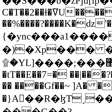
C�T��2��ɫ�ߜU����2�L�����m" �
��%����?����K�ǳ'�
{�ync���a1����
�)�Xp��� �
۩�YL]����;���׿�޽������+��k��o���O�Zt�6�[a��v_r;�b�f���==
�tT��E��7=� ��|���?
�� ����Gf��~ ]A� �
�}A��R�ɮT˼�
���G��?