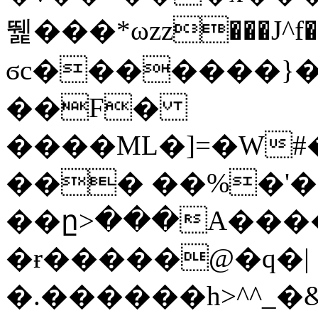
뛡���*ωzz���J^f�o
ϭc�������}��
�
�F�
����ML�]=�W#
��� ��%�'�
��ը>���A����
�ɍ�����@�q�|
�.������h>^^_�