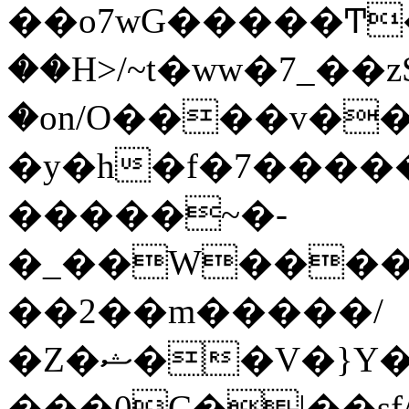
��o7wG�����Ͳ
��H>/~t�ww�7_��z
�on/O����v�
�y�h�f�7����
�����~�-
�_��W����;
��2��m�����/
�Z�ޝ��V�}Y�I�ծ�O�����S��]z��w��7�޷�����h���u��7w.ϻ���8X��ͮ�����W�dm�Jߜ��q/>?
���0C�|��sf