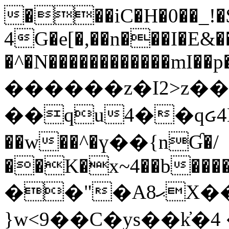
���iC�H�0��_!
4G�e[�,��n���I�E&��
�^�N������������mI��p�
������z�I2>z��
��qu4��qᏽ4H&A
��w��^�ү��{nƓ�/
��K�x~4��b�����
��"�Aޙ8X��M��K�D
}w<9��C�ys��k҆�޼� :���4�� 4�E0���oӮ�