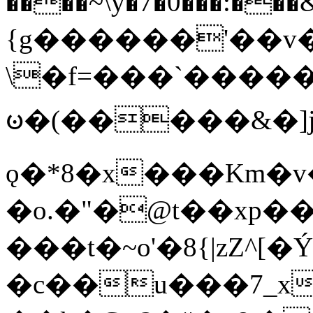
����~\y�7�0���:���&�_DN#�
{g������'��v�
\�f=���`�����
ꧽ�(�����&�]j
ǫ�*8�x���Km�v
�o.�"�@t��xp�
���t�~o'�8{|zZ^[�
�c��u���7_xg{���Q�n4���