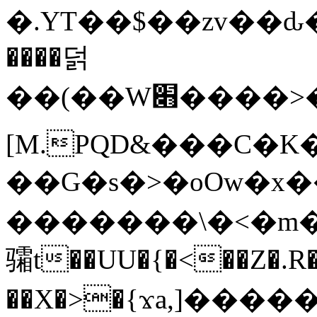
�.YT��$��zv��ԃ
����덝
��(��W׋����>��O>�d�%Y�@�@ڻ<�z{rc&׻��z�����AeK�^�����������˩t��=x~
[M.PQD&���C�K
��G�s�>�oOw�x�
�������\�<�m�PU�5�Ǉ*X�
骦t��UU�{�<��Z�.R�
��X�>�{ϫa,]�����