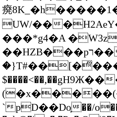
㾱8K_�h�����1
UW/���H2AeY�
���*g4�A �W3z
��HZB���pר��b�wO�N��{@H�m�F{���ۣ��?
�}T#��[�ͫ���
$����<��,��gH9Ж
(�x�����
`pD��Do֛��/o��