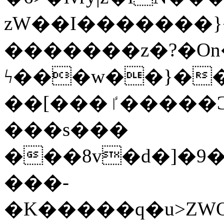
zW��I�������}�
�������z�?�O
ϟ���w��}��
��[���ٵ�����Ͻ���������x�ս��Apq�����޻�V����O�cp����ٝy{����:�k�ןNݯOOCyx6���&���?
���s���
���8v�d�]�9��6
���-
�K�����q�u>ZWOO�w��߼��W�a���p��