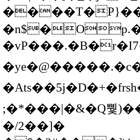
����T�Ρ}�
�n$�Op.
�vP���.�B�r�I7�gp~H
�ye�@��� ��.�c
�Ats��5j�D�+�fr
;�*���|�&�Q뿿)�
�/2��]�