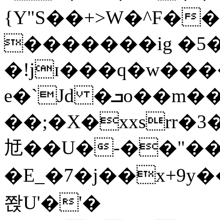
{Y"S��+>W�^F�
�������ig �5
�!jɪ���q�w��
e�`Jd �ܒo��m��1��d|
��;�X�xxsrr�
㝼��U�-��"��zȿ
�E_�7�j��x+9y�
쫝U'�'�