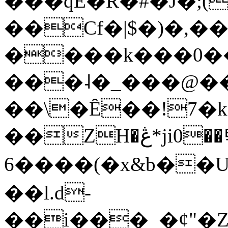
���qE�Ŕ�#�J�;(
��Cf�|$�)�,�
����k���0�
���˨�_���@��
��\�Ȇ��!7�k
��ZH�ڠ*ji0��탃
6����(�x&b��
��l.d-
��i���_�ȼ"�Z�����׋����\�\�w3�|W'�L8y<#�Y�HX�*b��.̏