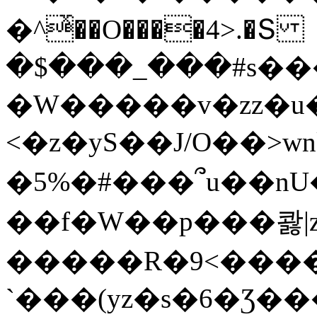
�^ͯ��O����4>.�Տ
�$���_���#s��
�W�����v�zz�u�
<�z�yS��J/O��>wn
�5%�#���՞u��nU
��f�W��p���콿|z
�����R�9<����
`���(yz�s�6�Ʒ�