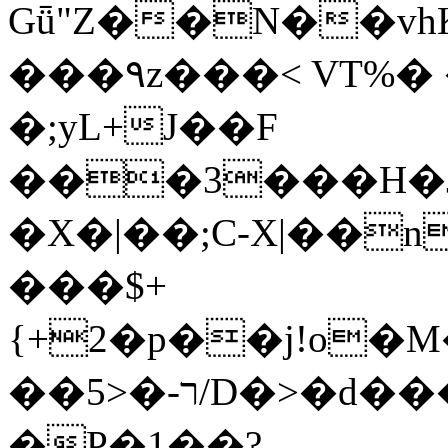
Gǖ"Z��N��v
���٩z���< VT%� �}z�XEu�<ं�Q!
�;yL+J��F
���3���H�J:~�
�X�|��;Ϲ-X|��n
���$+
{+2�p��j!o�
��ר-�<5/D�>�d�����1!u8JP�@TE�
�P�1��?