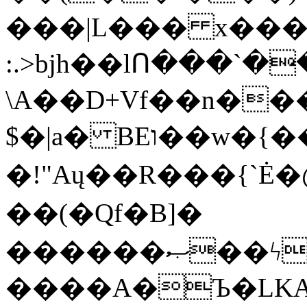
���|L��� x���b
:.>bjh��lՈ���`
\A��D+Vf��n��
$�|a� BEו��w�{���;���q�X��d%�������W� hU�(�1�Ū}9�S�F<��i�L3�;�
�!"Aų��R���{`
��(�Qf�B]�
������ޞ��ϟak��r��_39$�8�p���7�2�yIZ�R��x��/
����A�Ъ�LKA