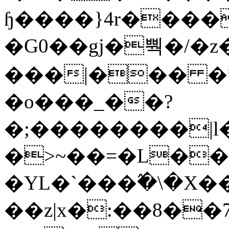
ɧ����}4r����
�G0��gj�뿩�/�z
���|��� �
�o���_��?
�;��������|
�>~��=�L��
�YL�`���߬�\�X�
��z|x�:��8�