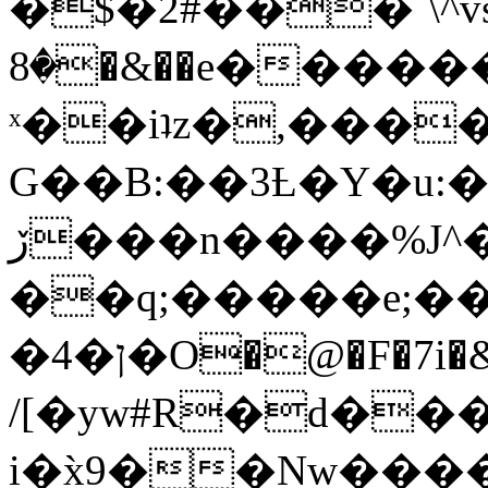
�$�2#���`\^vs
�8�&��e�������:�\���{��9�����g��f�r?
ˣ��iʇz�,���
G��B:��3Ƚ�Y�u:�
ڒ���n����%J^�}
��q;�����e;��
/[�yw#R�d���
i�x̀9��Nw����