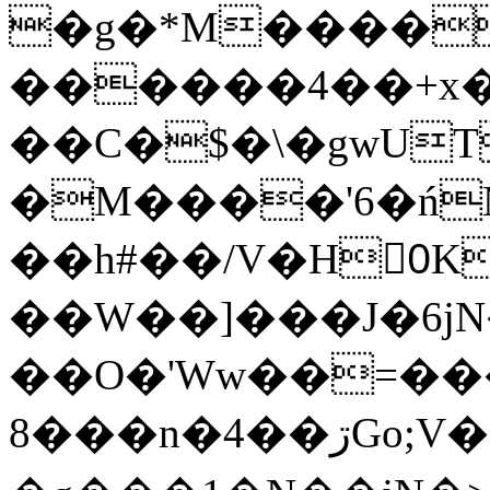
�g�*M����
������4��+x�
��C�$�\�gwUT
�M����'6�ń
��h#��/V�H0ٍK�7'�1�L�A�2
��W��]���J�6jN
��O�'Ww��=���
�8��n�4��ڗGo;V���y��4����n�7�v���Lu�/