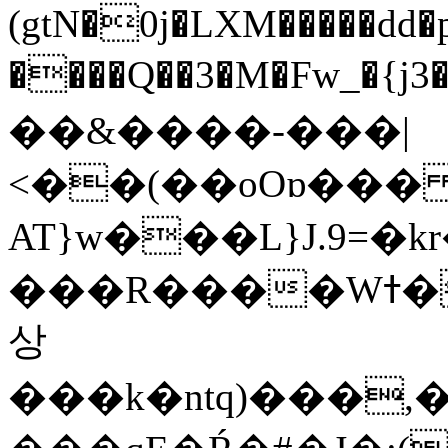
(gtN�0j�LXM�����dd
����Q��3�M�Fw_�{j3��]=����
��&����-���|
<��(��oOɒ���
AT}w���L}J.9=�
���R����Wߙ���o�O���ӯ��������?
상
���k�ntq)���,