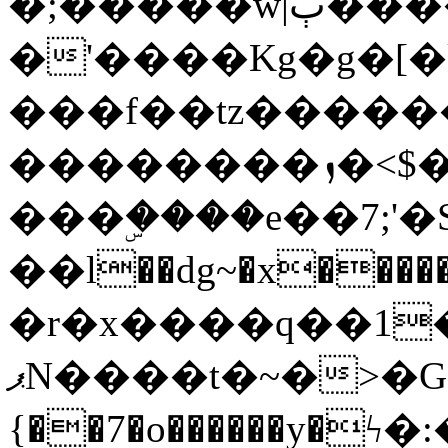
�;�����w|ٻ����<-
�'����Kg�g�[�k
���f��tz�����
��������ܙ�<$��������s���
���ۣ����e��7;'�Sc����ߋv
��l��dg~�x������G��6�{`�g���ݝ
�r�x����q��1
ޕN����t�~�>�G�{�Wރ�sl̞�@x_:�ˏ��՛��zU;wk�F�m�q}
{��7�o������y�