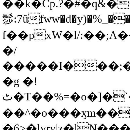
��k�Cp.?�#�q&�
髿:7ûfww�d�y)�%_�����>
f��pxW�l/:��;A
�/
�����I���;�
�g �!
ٹ�T��%=�o�]�`�8mxݽ������˳���0�n̾X'��3ǘ9����������I�&��G�������z>��]�%��/
��^�o���ӽm��ܑ�wOooOn���������
�6>�lvry|z�lN���