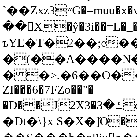
`��Zxz3ʷG�=muu�
��񛆻X�ŷ�3i��=L�
ъYE�T�2��;e�
�(��A����
� �>.�6��O��
ZI���6�7FZo��"�
�D��J2X3�ߑ�3o�|aak�q�@����]�K���w���r;�
�Dt�\}x S�X�]Ό�