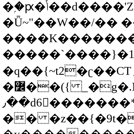
�ۭ�ԗ�ݳ��d����'Z����>!pQ}
�Ǖ~"��W��/�� ��
����K�������
�����`����}�1
�q��{~t2�ʗ��CT؍���������{�~}ur����u�}o����(�:�j���=����{�۝Vo�An��J^��������M\M�'{{l�i
�߼��({ _�g�.Nfӻg����f7z91o^��̤^�>��2�`�:|#dk�{>�>>&�tsw�Nwo�?
٫��d6򆧇�������*��[|^]oo���NW~zz>�X&�u�=K?
�� �z��{�9t�