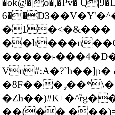
�ok@�|o�,�Pv� Q|9
6��D3��V�Y'�
�1�<�&���
��h���n��Cd
�����˫���4�D�
Vn#:A�?`h��]p�
�8F���ݛ��*\��U��S
�Zh��)#K+�^ȑg�
��(�� ���)=�