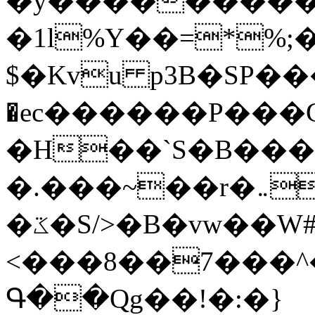
�y�����������
�1l%Y��=*%
$�Kvu p3B�SP�
�ec������P���G
�H��`S�B��
�.���~��r�޼�}�܅�mؕWu���K}
�ػ�S/>�B�vw��W#�I��*]\W��)Ħ�1��fC}
<���8��7���
Գ��Qg��!�:�}