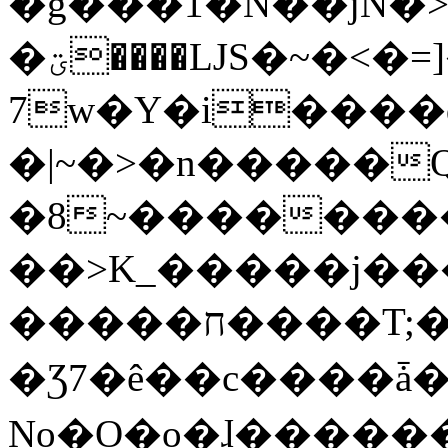
�g���1�N��jN�
�ؾ����ǇS�~�<�=]����^vz��{{��t�%
7w�Y�i����
�|~�>�n�����
�8~��������
��>K_�����j��
�����ח����T;�uU�w��oovW�N�\�v�̓��N��6xz��z^��s�;
�Ʒ7�ê��c����ǡ�Oo
No�O�o�ɺ����