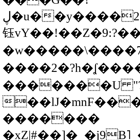
ڸ�u��y����2o�Gc���t!W���k+(���
钰vY��!��Z�9:?� �
�w�����\����7�
����2�?h�ʆ 
�������U "?
��lJ�mnF��
�������
�xZ|#��]�_�j9B