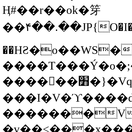
Ӊ#��r��ok�笌
��۴��.��JP{O�I
��ΗƧ�o��WS�
����T���Ý�o�;����������
������׻�}�Vq���j¯���P�.QwO�ｓ
���I�V�ϓ����d
�������V
�v��<���x���ۻ��a���R_�n���