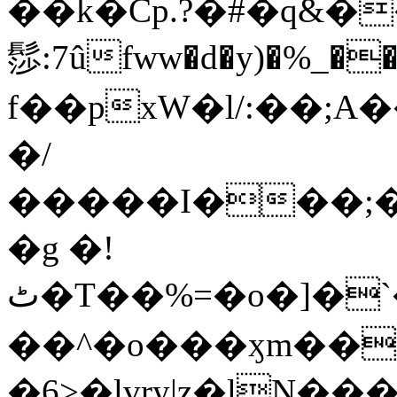
��k�Cp.?�#�q&�
髿:7ûfww�d�y)�%_�����>
f��pxW�l/:��;A
�/
�����I���;�
�g �!
ٹ�T��%=�o�]�`�8mxݽ������˳���0�n̾X'��3ǘ9����������I�&��G�������z>��]�%��/
��^�o���ӽm��ܑ�wOooOn���������
�6>�lvry|z�lN���