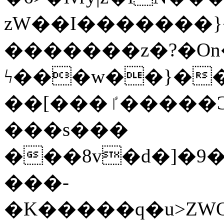
zW��I�������}�
�������z�?�O
ϟ���w��}��
��[���ٵ�����Ͻ���������x�ս��Apq�����޻�V����O�cp����ٝy{����:�k�ןNݯOOCyx6���&���?
���s���
���8v�d�]�9��6
���-
�K�����q�u>ZWOO�w��߼��W�a���p��