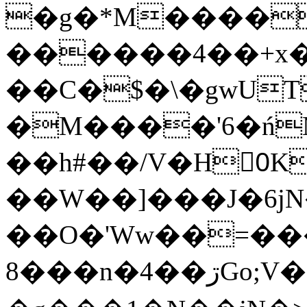
�g�*M����
������4��+x�
��C�$�\�gwUT
�M����'6�ń
��h#��/V�H0ٍK�7'�1�L�A�2
��W��]���J�6jN
��O�'Ww��=���
�8��n�4��ڗGo;V���y��4����n�7�v���Lu�/