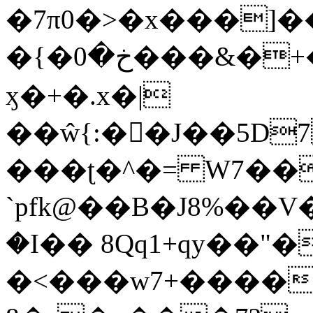
�7π0�>�x���]
�{�خ�0���&�+�zwYFEÙ4�~�_�̾�
ӽ�+�.x�|
��ŵ{:��J��5D7��
���ʈ�^�= W7��
`pfk@��B�J8%��V����\ߤ��/o��d��6b�@��J�tqw3�}>Y]������<�b��̌��{B���~v_v��fT`��88��
�I�� 8Qq1+qy��"�
�<���w󠒪7+�����X�n�F�a��M