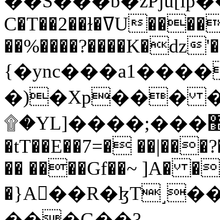
C�T��2��ɫ�ߜU����2�L�����m" �
��%����?����K�ǳ'�
{�ync���a1����
�)�Xp��� �
۩�YL]����;���׿�޽������+��k��o���O�Zt�6�[a��v_r;�b�f���==
�tT��E��7=� ��|���?
�� ����Gf��~ ]A� �
�}A��R�ɮT˼�
���G��?