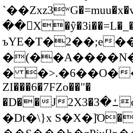
`��Zxz3ʷG�=muu�
��񛆻X�ŷ�3i��=L�
ъYE�T�2��;e�
�(��A����
� �>.�6��O��
ZI���6�7FZo��"�
�D��J2X3�ߑ�3o�|aak�q�@����]�K���w���r;�
�Dt�\}x S�X�]Ό�