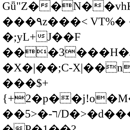
Gǖ"Z��N��v
���٩z���< VT%� �}z�XEu�<ं�Q!
�;yL+J��F
���3���H�J:~�
�X�|��;Ϲ-X|��n
���$+
{+2�p��j!o�
��ר-�<5/D�>�d�����1!u8JP�@TE�
�P�1��?