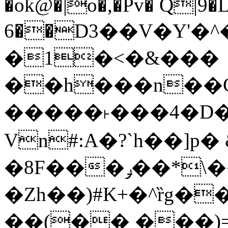
�ok@�|o�,�Pv� Q|9
6��D3��V�Y'�
�1�<�&���
��h���n��Cd
�����˫���4�D�
Vn#:A�?`h��]p�
�8F���ݛ��*\��U��S
�Zh��)#K+�^ȑg�
��(�� ���)=�