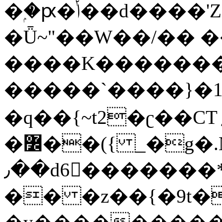
�ۭ�ԗ�ݳ��d����'Z����>!pQ}
�Ǖ~"��W��/�� ��
����K�������
�����`����}�1
�q��{~t2�ʗ��CT؍���������{�~}ur����u�}o����(�:�j���=����{�۝Vo�An��J^��������M\M�'{{l�i
�߼��({ _�g�.Nfӻg����f7z91o^��̤^�>��2�`�:|#dk�{>�>>&�tsw�Nwo�?
٫��d6򆧇�������*��[|^]oo���NW~zz>�X&�u�=K?
�� �z��{�9t�