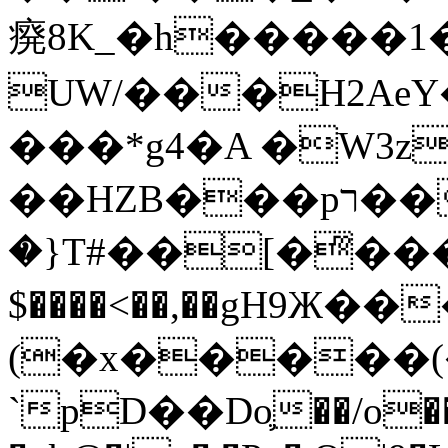
㾱8K_�h�����1
UW/���H2AeY�
���*g4�A �W3z
��HZB���pר��b�wO�N��{@H�m�F{���ۣ��?
�}T#��[�ͫ���
$����<��,��gH9Ж
(�x�����
`pD��Do֛��/o��