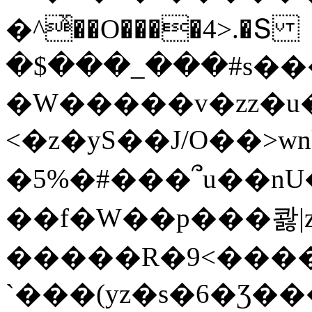
�^ͯ��O����4>.�Տ
�$���_���#s��
�W�����v�zz�u�
<�z�yS��J/O��>wn
�5%�#���՞u��nU
��f�W��p���콿|z
�����R�9<����
`���(yz�s�6�Ʒ�