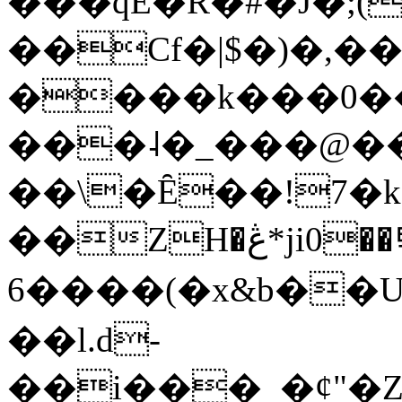
���qE�Ŕ�#�J�;(
��Cf�|$�)�,�
����k���0�
���˨�_���@��
��\�Ȇ��!7�k
��ZH�ڠ*ji0��탃
6����(�x&b��
��l.d-
��i���_�ȼ"�Z�����׋����\�\�w3�|W'�L8y<#�Y�HX�*b��.̏