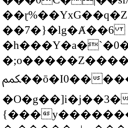
��ɽ%��YxG��q�
��7�}�lg�Ⱥ��6
�h���Y�a�`�0�
�;o�����Z������
ﶻ��ō�I0�����o�b�{L������3����2�O.z���/
�O�g��]i�j��3�u�̨S;�ܳ
{���y������