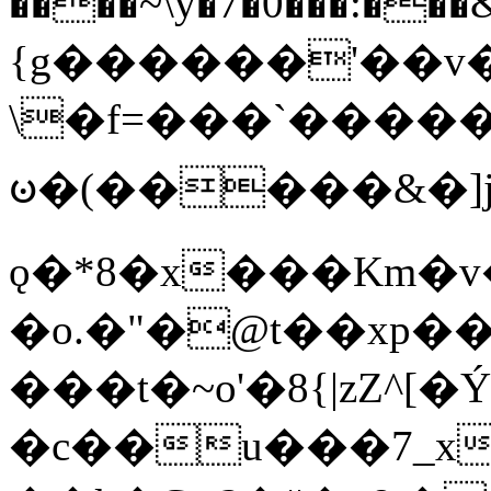
����~\y�7�0���:���&�_DN#�
{g������'��v�
\�f=���`�����
ꧽ�(�����&�]j
ǫ�*8�x���Km�v
�o.�"�@t��xp�
���t�~o'�8{|zZ^[�
�c��u���7_xg{���Q�n4���