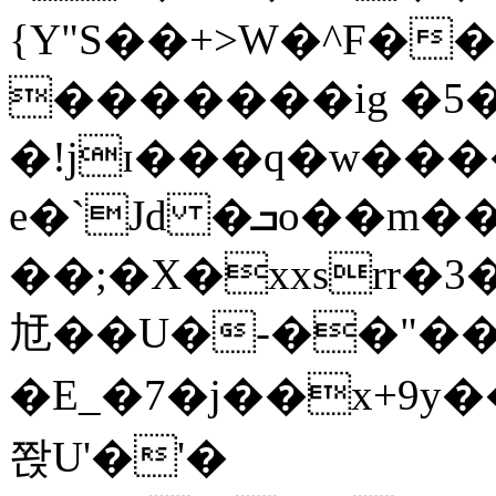
{Y"S��+>W�^F�
�������ig �5
�!jɪ���q�w��
e�`Jd �ܒo��m��1��d|
��;�X�xxsrr�
㝼��U�-��"��zȿ
�E_�7�j��x+9y�
쫝U'�'�