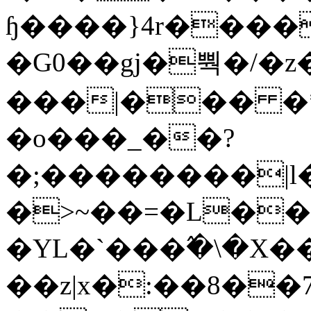
ɧ����}4r����
�G0��gj�뿩�/�z
���|��� �
�o���_��?
�;��������|
�>~��=�L��
�YL�`���߬�\�X�
��z|x�:��8�