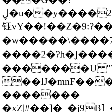
ڸ�u��y����2o�Gc���t!W���k+(���
钰vY��!��Z�9:?� �
�w�����\����7�
����2�?h�ʆ 
�������U "?
��lJ�mnF��
�������
�xZ|#��]�_�j9B