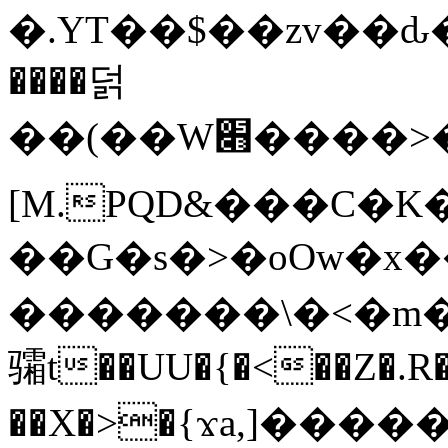
�.YT��$��zv��ԃ
����덝
��(��W׋����>��O>�d�%Y�@�@ڻ<�z{rc&׻��z�����AeK�^�����������˩t��=x~
[M.PQD&���C�K
��G�s�>�oOw�x�
�������\�<�m�PU�5�Ǉ*X�
骦t��UU�{�<��Z�.R�
��X�>�{ϫa,]�����