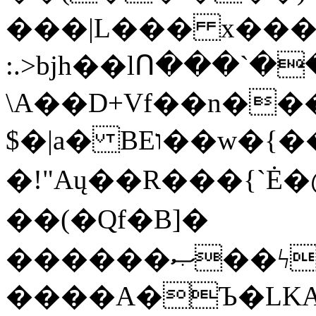
���|L��� x���b
:.>bjh��lՈ���`
\A��D+Vf��n��
$�|a� BEו��w�{���;���q�X��d%�������W� hU�(�1�Ū}9�S�F<��i�L3�;�
�!"Aų��R���{`
��(�Qf�B]�
������ޞ��ϟak��r��_39$�8�p���7�2�yIZ�R��x��/
����A�Ъ�LKA