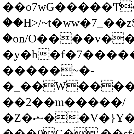
��o7wG�����Ͳ
��H>/~t�ww�7_��z
�on/O����v�
�y�h�f�7����
�����~�-
�_��W����;
��2��m�����/
�Z�ޝ��V�}Y�I�ծ�O�����S��]z��w��7�޷�����h���u��7w.ϻ���8X��ͮ�����W�dm�Jߜ��q/>?
���0C�|��sf