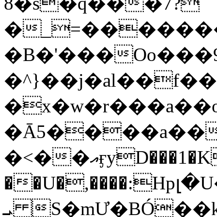
8�s�q���7?
�_=�����
�B�'���Oo���9
�^}��j�al��f
�x�w�r���a�
�Ā5����a��
�<��އӻyD���1�KS�w���!
��U�,����:Hpլ�U�K��_y4߼��O���
ܝ S�mƯ�BÓ�