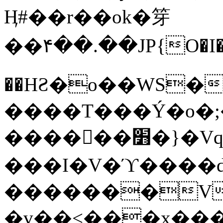
Ӊ#��r��ok�笌
��۴��.��JP{O�I
��ΗƧ�o��WS�
����T���Ý�o�;����������
������׻�}�Vq���j¯���P�.QwO�ｓ
���I�V�ϓ����d
�������V
�v��<���x���ۻ��a���R_�n���