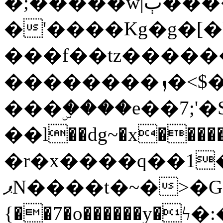
�;�����w|ٻ����<-
�'����Kg�g�[�k
���f��tz�����
��������ܙ�<$��������s���
���ۣ����e��7;'�Sc����ߋv
��l��dg~�x������G��6�{`�g���ݝ
�r�x����q��1
ޕN����t�~�>�G�{�Wރ�sl̞�@x_:�ˏ��՛��zU;wk�F�m�q}
{��7�o������y�