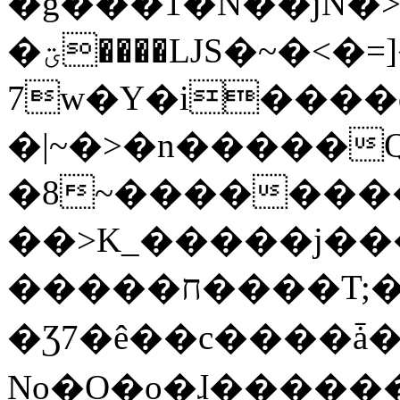
�g���1�N��jN�
�ؾ����ǇS�~�<�=]����^vz��{{��t�%
7w�Y�i����
�|~�>�n�����
�8~��������
��>K_�����j��
�����ח����T;�uU�w��oovW�N�\�v�̓��N��6xz��z^��s�;
�Ʒ7�ê��c����ǡ�Oo
No�O�o�ɺ����