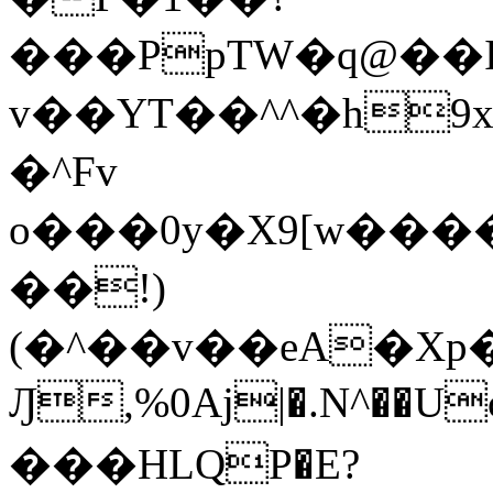
���PpTW�q@��
v��YT��^^�h9x
�^Fv
o���0y�X9[w��
��!)
(�^��v��eA�Xp�>0�+*���h����s�ײT)D$%�AQ�To�*�>W�^�=�.
Ԓ,%0Aj|�.N^��Uc
���HLQP�E?