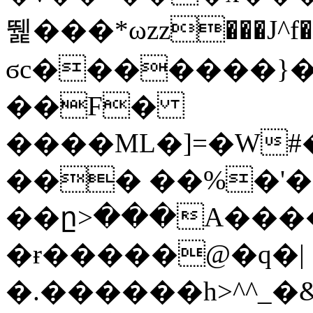
뛡���*ωzz���J^f�o
ϭc�������}��
�
�F�
����ML�]=�W#
��� ��%�'�
��ը>���A����
�ɍ�����@�q�|
�.������h>^^_�