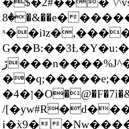
�$�2#���`\^vs
�8�&��e�������:�\���{��9�����g��f�r?
ˣ��iʇz�,���
G��B:��3Ƚ�Y�u:�
ڒ���n����%J^�}
��q;�����e;��
/[�yw#R�d���
i�x̀9��Nw����