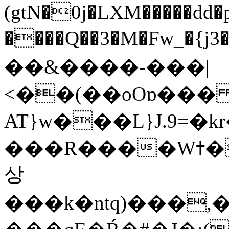
(gtN�0j�LXM�����dd
����Q��3�M�Fw_�{j3��]=����
��&����-���|
<��(��oOɒ���
AT}w���L}J.9=�
���R����Wߙ���o�O���ӯ��������?
상
���k�ntq)���,