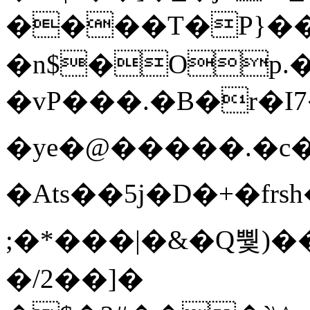
����T�Ρ}�
�n$�Op.
�vP���.�B�r�I7�gp~H
�ye�@��� ��.�c
�Ats��5j�D�+�fr
;�*���|�&�Q뿿)�
�/2��]�