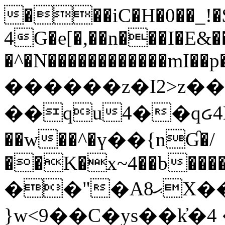
���iC�H�0��_!
4G�e[�,��n���I�E&��
�^�N������������mI��p�
������z�I2>z��
��qu4��qᏽ4H&A
��w��^�ү��{nƓ�/
��K�x~4��b�����
��"�Aޙ8X��M��K�D
}w<9��C�ys��k҆�޼� :���4�� 4�E0���oӮ�