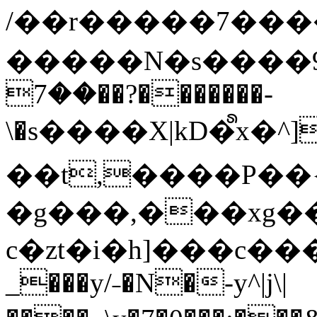
/��r�����7��
�����N�s����9�j
��7��?�������-
\�s����X|kD�᩺x
��t,����P��{
�g���,���xg�
c�zt�i�h]���c���
_���y/˗�N�-y^|j\|