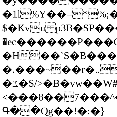
�y�����������
�1l%Y��=*%
$�Kvu p3B�SP�
�ec������P���G
�H��`S�B��
�.���~��r�޼�}�܅�mؕWu���K}
�ػ�S/>�B�vw��W#�I��*]\W��)Ħ�1��fC}
<���8��7���
Գ��Qg��!�:�}