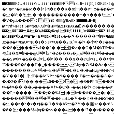
��0����OUH����WUt���4���l�t]NI�8T�~��'͙��j�R�G�k�|@a���
�'_tp�Ka�M��|�B��X�tla ��r z��
��l8;�"�~����������m�A���!`��e���z�
�V�pݎ���O ���CB��@�&�S!�����x�v�j
�N�4{�`6�p&>X(�\��2a�x�9X��򢧰W����
�����E�� �4�O@���g�eӄL��@����_0x������Z �
L4
�M���X�:�*����k�$�ԏ������� Pt����M
3z�0�ɓaO[8�}�b FQr��2!X`��^*�F�
��S����\zJ��2�t�۫[j�>��G�M�kT&�a��J�eK
뀑;ȈH�XF��@JG#�Z���a�jn)a��1��n��ݕ-#�UX��$jفD�D)�p=��ŲQ|V
��S)�S��OC���"��X��r%i}U��g��ᖓ�56�vܚ�
`E���$�S��H�_����vLlge�Zc94�&
�������d6V\�=E�h�L�U�.�mH;@�l�?+N���!#ڊ:�4o��Z�6c���M�m se ���a3
�Y��2� /F��MNP�9����`F��c��A�^�
�.�2�}7��.��:,6�� S�o�$�PPf6�
���[��5�����0r�~��H�\Фr���e�
��Pjϧ����=��;��%1q�lv��#���p�
����������F nHL���]#��\I�Sߗ�$����YǕQ��԰5k�/����LH�\�Ȃ�>��:%u'��3(Y���d�JΕ�gm?�'~V��
���n�h�x�۴j��Ĵ1�&�h5�ZYt��癩<^�� 
�8�{���6$zфq��vv���4;���ӟ7��s�����