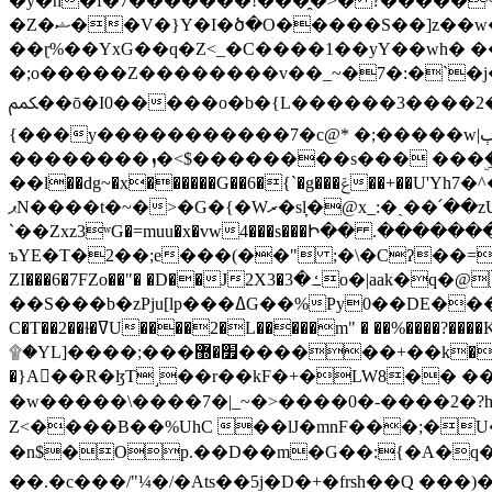
�y�h�f�7�������!���̯�>� ?�����
�Z�ޝ��V�}Y�I�ծ�O�����S��]z��w��7�޷�����h���u��7w.ϻ���8X��ͮ�����W�dm�Jߜ��q/>?���0C�|��sf/
��ɽ%��YxG��q�Z<_�C����1��yY��wh� �
�;o�����Z��������v��_~�7�:�`�j�����
ﶻ��ō�I0�����o�b�{L������3����2�O.z���/�O�g��]i�j��3�u�̨S;�ܳ��������kژ�|p���Io�P,
{���y�����������7�c@* �;�����w|ٻ����<-�'����Kg�g�[�k�)ܹ�X?���f��tz�������˝.8[����v��������W��
��������ܙ�<$��������s��� ���ۣ����e��7;'�Sc����ߋvf������g�2ޓ�?
��l��dg~�x������G��6�{`�g���ݝ��+��U'Yh7�^�8'�o��|�r�x����q��1�g������i����i4���M�z��[}
ޕN����t�~�>�G�{�Wރ�sl̞�@x_:�ˏ��՛��zU;wk�F�m�q}{��7�o������y�ϟ�:�������
`��Zxz3ʷG�=muu�x�vw4���s���Ի�� .�������
ъYE�T�2��;e���(��" ;�\�Cʔ��=
ZI���6�7FZo��"� �D��J2X3�ߑ�3o�|aak�q�@����]�K���w���r;� �Dt�\}x S�X�]Ό�9��f�
��S���b�zPju[lp���ߡG��%Py
C�T��2��ɫ�ߜU����2�L�����m" � ��%����?����K�ǳ'�U4�?ü�Ġ����q־{�ync���a1�����T-�8U� �)�Xp��� ��A�R� ���E-
۩�YL]����;���׿�޽������+��k��o���O�Zt�6�[a��v_r;�b�f���== �tT��E��7=� ��|���?��̅����1n�NEqS-~� vo u �� ����Gf��~ ]A� ��?
�}A��R�ɮT˼��r��kF�+�LW8�� ���G��?ڸ�u��y����2o�Gc���t!W���k+(���钰vY��!
�w�����\����7�|_~�>�� ��0 �-����2
Z<����B��%UhC ��lJ�mnF���;�
�n$�Op.��D��m�G��:{�A�q��/�vP���.�B�
��.�c���/"¼�/�Ats��5j�D�+�frsh��Q ���