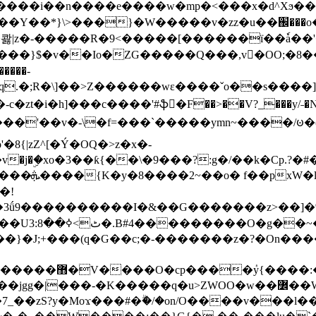
���e����w�mp�<���x�d^Xϧ����a�c��r�ۇ/�^
��*}\>���}�W�����v�zz�u��֌���o����
��콿|z�-�����R�9<�����[������ї��ٗa�
��}$�v��Io�ZG�����Q���,v�OO;�8��
��q.�;R�\]��>Z������wɛ����ˇo��s����
�i�h]���c����'#ֆ�F��>��V?_���y/˗�N�
8{|zZ^[�Ý�OQ�>z�x�-
�Y�ï'�/�/
�!
x�����l~R}
�����}�J;+���(q�G��c;�-�������z�?�On�
�K�����q�u>ZWOO�w��߼��W�a���p�����ޓ���_���r-
7_��zS?y�Moϫ���#�ۗ�/�on/O����v���l