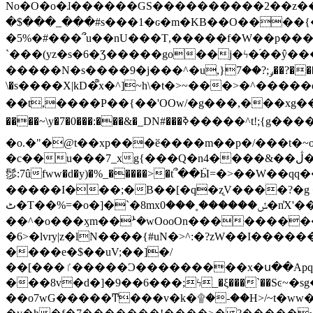
No�O�o�ɺ������GS����������2��z�����i��n�
�$���_���#s���1�ԍ�m�KΒ��O����{��Y
�5%�#���՞u��nU���T,��� ��f�W��p�
`���(yz�s�6�Ʒ�����go��j�ϟ�֜��ŷ���
�����N�s����9�j���^�u,}ݛ;?��7��?�������-
\�s����X|kD�᩺x�^]~h\�t�>~���>�^���
��t,����P��{��'OOw/�g���,���xg��-c�zt
����~\y�7�0���:���&�_DN#���ߢ�����^t!;{g������'��v�-\�f=���`�����ymn~����/ꧽ�(�����&�]j��/ǫ�*8�x���Km�v�m�I}
�o.�"�@t��xp���ӗ����m��p�/���t�~o'�
�c��u���7_xg{���Q�n4����&��ڷ�v�j�ۣ�xo�3��ƙ{��\�9���?:g�/��k�Cp.?�#�q&��m����=
髿:7ûfww�d�y)�%_�����>�t՞��Ӹ=�>��W��qq����ܞ����{K�y�8����2~��o� f��pxW�l/:��;A��:;}z��2Ly���
�����I���;�B��[�q�ʐV����?�g 
ٹ�T��%=�o�]�`�8mxݽ������˳���0�n̾X'��3ǘ9����������I�&��G�������z>��]�%��/
��^�o���ӽm��ܑ�wOooOn����������U3:ٹ>ߦ��8�.B#4���������O�g��~��<{�_��N���}y�
�6>�lvry|z�lN����{#uN�>^:�?zW��I��
����e�$��uV;��]�/
��[���ٵ�����Ͻ���������x�ս��Apq�����޻�V����O�cp����ٝy{����:�k�ןNݯOOCyx6���&���?���s���
���8v�d�]�9��6���;ϟ_�ξ���`��Sͼ~�sg��jgg�|���-
��o7wG�����Ͳ���v�k�۩�-��H>/~t�ww�