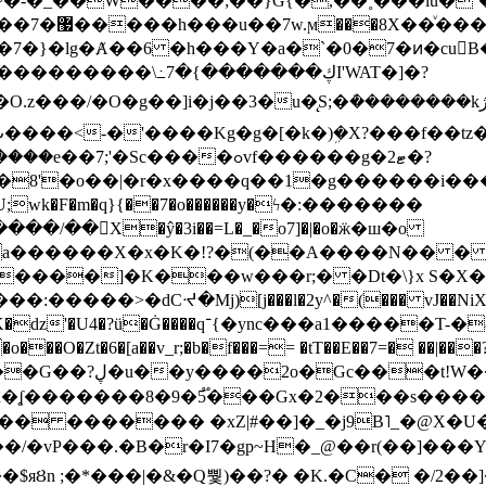
~�-�_��W����;��}G{�,��˳���lu�
�7�}�lg�Ⱥ��6 �h���Y�a�`�0�7�ͷ�cu
����\߸7�{�������ڮI'WAT�]�?
���/��񛆻X�ŷ�3i��=L�_�o7]�|�o�ӝ�ш�o
a������X�x�K�!?�(��A����N�� � 
0��DE�����:�����>�dCᔵ�Mj)[j���l�2y^�(
��� vJ��NiX
��Z�9:?� ����?
�?h�ʆ �������8�9�5֟���Gx�2���
U�� ������� �xZ|#��]�_�j9B˥_�@X
r�I7�gp~H�_@��r(��]���Yb��ڃE����)b��`B� �y
)��$яȢn ;�*���|�&�Q뿿)��?� �K.�C� �/2��