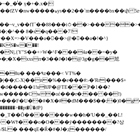
��bx��փ 5z~�>�y4N/
��X=>�V���a��ً�>@���a�!�^}
>�N|,{Y"S��+>W�^F���4a��=�y�
�٩z���< VT%�
��3���H�J:~�N����W�[q���2�tߟ�Ó��Qc~|�X�|��;Ϲ-X|��n�%��e���#:-�
'Rr|���$+
X9[w�����Cw�oέ���r�;�� ��!)
�����>��pt�Ǜ�dP}
���?상
/$L� ���qE�Ŕ�#�J�;(������/