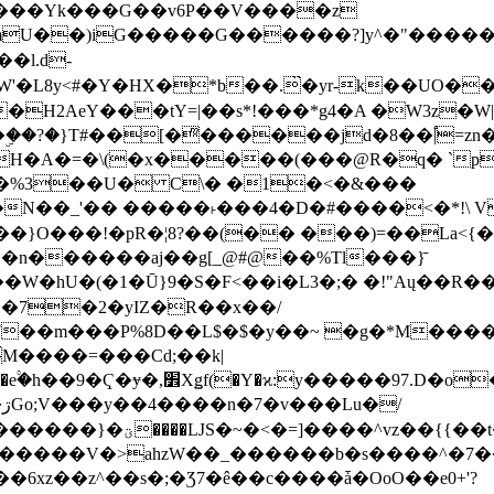
���Yk���G��v6P��V����z
�����G������?]y^�"�������ߠ���/��ZH�ڠ*ji0
�l.d-
H2AeY���tY=|��s*!���*g4�A �W3z�W|
�A�=�\(�x�����(���@R�q� `pD��Do֛�
�Y'�^�%3��U� C\� �1�<�&���
N��_'�� �����˫���4�D�#����<�*!\ Vn
��n������aj��g[_@#@��%Tl���}̄
7��m���P%8D��L$�$�y��~ �g�*M���
M����=���Cd;��k|
�Q�N���9�/��W��]���J�6jN�/
�i����q��=R����7_/
�����V�>ahzW��_������b�s����^�7�