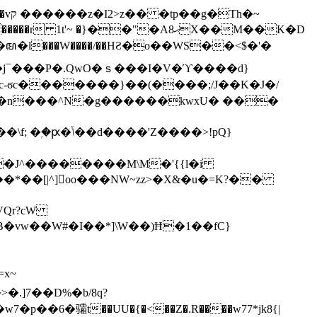
h�~
'~ �}��"�Aޙ8X��M��K�D
�n���^N�g������kwxU� ���
'Z����>!pQ}
VQr?cW
.]7��D%�b/8q?