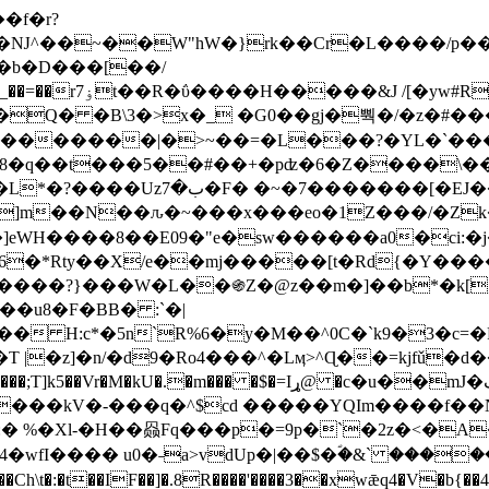
Ǌ^��~��W"hW�}rk��Cr�L����/p��
�ן�4�O�@�F�7i�&�6�īw�:o���X(�������~�~�y���_��=��rۏ7t��R�ΰ����H����
�&J /[�yw#
Q� �B\3�>x�_ �G0��gj�뿩�/�z�#�
�
�������|�>~��=�L���?�YL�`���߬
�w8�q��t���5��#��+�pʣ�6�Z����\�
j]m��N��ԉ�~���x���eo�1Z���/�Z
eWH����8��E09�"e�sw������a0�ci:�j
�X/e��mj�����[t�Rd{�Y�����Ϣ���7[�؏ܡ
���?}���W�L��֍Z�@z��m�]��b*�k[;�
|�z]�n/�d9�Ro4���^�Lӎ>^Ɋ��=kjfǔ�d
�P�����kV�-���q�^$cd �����YQIm����f
:� %�Xl-�H��赑Fq���p�=9p�`�2z�<�A
�wfI���� u0�˗a>vdUp�|��$�ؐ�&` ����