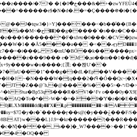
&�+�zwYFEÙ4�~�_�̾� ӽ�+�.x�|
�N�d�.�=�Ç����֍�i�{���fZV�nw�����ەys��2��`m��
�4�;�^�� 8�s�q���7?
���S������*�F�xIvͯɶ�0���/,�CV�ϸzw
����a�� �<��އӻyD���1�KS�w���!
��U�,����:Hpլ�U�K��_y4߼��O����_@c7��=�i���|ܝ S�mƯ�BÓ��k�� ����p
x
�m��1��d|��;�X�xxsrr�3��J�I�@3g�g��㝼
x+9y����w�u����;{㵋; ��쫝U'�'�
uU���1"���g�t�dL�Ep��V�����8u� ��
�}z�XEu�<ं�Q!�;yL+J��F �
���%� ��ר-�<5/D�>�d�����1!u8JP�@TE� �P�1��?
^�h9xa�Bp53q$���R�ЅV!�^Fv o���0y�
�0j�LXM�����dd�p��'X��,p����������>i�/A���
`�����ӻ��s@(�y���ݞ���F/S��_T��Õ�������w��h�'U��_��L!
L}J.9=�kr������?|���R����Wߙ���o�O���ӯ�����
�c�N̐j����_s��]�_W7����>��1"��
��0�4�OQ��