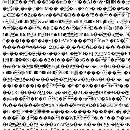
(w{1j0E��@i'��33��mO�`��AJ�ʸߜ���N��e;�vv�3R�5� [���cc�L"�g�r���Wz�.m#��Q�Bv���+��2K�tN������^�}y������Q�ۅUbB,���j�зb*��Q"�zӦc��Y�, B]!hI�KZ�T�5/
�ri�]�#�{\�5dM��ʿ��sy�3ZO�6����%�
냢CES�Ԟ�Zz��wv��%F�R����"5����i FJo߿E�I���J��K^D��iO�I�7<�䌔�l�\�W�H���IK�|ςR3~t@ j����g�E�
�t5��L��(�&wu9��z��2��od�R,%��VN7q�i�m
��ρ���%)�k C��$��(l3��4n+N'� 
��C�d�3o�s6��HY�c0��7��ܭt b���o�;i`�$R�N[z���h�K����-�]T�4�n�k�<ł@1�u���_�x�u�
C���J���ܮ�4�7{�1cVVX���"Z[I^gc? �0X�Ry��'�u��.̼�+��R��RnF$��/XHkDQ��*!"�����
�����#��_:ZQG�(�
j��/C�L��1 ��]��
�v������z��X�!n�Fd�H[l VX��F`R��M�oG�m�������ۼA��XXˮ~��^
�(\��`4�ۣ��Nƾ�k��2�[����pG���(�)
�ed�"td�٥��^(pb��l���7�c8=�U���\Q����wƜ�M�t�l��N��Z#��3E<���X@��|���8��2f�(� u��� �K�Zе?��TӊjLEn��m
�|�����(�Y�2��D���\E�S8/� וH䨺�B���9��u��/؆���5�<�ʾV#2ύ�)e��-�j�*A:�z'%�B��$��d{ڀ ��s!������g�fX��1�Z�[eC�m� �-
�%�J������ �w��A�C��t�n5@��
��l'��0��{��l2?�e�9�"�Z��1�b*�;�ІV:
��(:RL�b��Z[8̦�cg��0�2T,��4HϏ�+k��
�g#n��3�K�OnV)�j��cpK(^J�Xh��
�,���(���9xX���x2�Eù�GU3a
�Uj�\Fؒ�����ou�t��ss����P��J8�G�p� ��Ғ�a� �{?���r8oJI��ȋ
����,d���#�|��WR~�,�{��@�bw�
�Og�_�f���oY2ԁ*a��,K
���(io��x