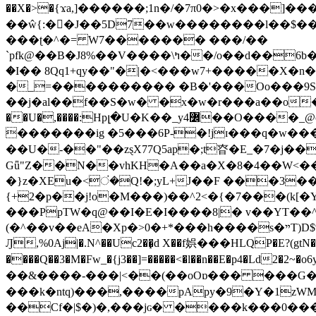
��X�>�{ϫa,]������;1n�/�7π0�>�x���]�����z����/�7?� �{�خ�0���
��ŵ{:��J��5D7��w��������l��$����^������e$
���ʈ�^�= W7������� ���/��
`pfk@��B�J8%��V����\ߤ��/o��d��6b�@��J�tqw3�}>Y]������<�b��̌��{B���~v_v��fT`��88���i⥀��>�����>�ޯ�'�����?
�I�� 8Qq1+qy��"�|�<���w󠒪7+�����X�n�F�a��M<�ح��]��g�����`�s��z�C�
�_=���������� �B�'���Oo���9S�z
��j�al��f��S�w� �x�w�r���a��o���W�1� �Ā5
�������ig �5���6P-�!jɪ���q�w�������z���9��� e�`Jd �ܒo�
��U�-��"��zȿX77Q5ap�;t昚�E_�7�j��
Gǖ"Z��N��vhKH�A��a�X�8�4��W<��7�
{+2�p��j!o�M���)��^2<�{�7���(k[�Y�JT�Z��@`h,�@�
���PpTW�q@��I�E�I����8|� v��YT��^
(�^��v��eA�Xp�>0�+*���h����s�ײT)D$%�AQ�To�*�>W�^�=�.�9�Ύ҇�z�l�E�����F�U��#�X�#�dM���$��;�)0�g�OH�����w�����ҋ��
Ԓ,%0Aj|�.N^��Uc2��̝d X��f娯���HLQP�E?(gtN
����Q��3�M�Fw_�{j3��]=�����<�l��n��E�p4�Ld2�2~�o6y��oy=$7�y�r�
��&����-���|<��(��oOɒ��� ���G�8Bl AT}w���
���k�ntq)���,����pApy�9�Y�1zWM
��Cf�|$�)�,���jɢ� ����k���0�