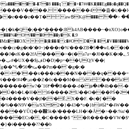
���-�7�8 ���q` ��+�7##�K�|��Eg��o�q��Q�˩mw���XN�N�یb/�N
p�e����V����,������4�즒�i;��
�T�  awՑK@���t ٚ��> ��[v�[�6I�ŅR��ݍ
�;���{�k�Q�;��*����:B k4AB����~�nXO}o���
���%�O/���0��y�K �,9
z���OX�(�:��/� c�#OD�� �I,�V��8��
b�r��cz�g�t�'�0~)���r�%'���ZBۡ�5��wL� �
��2fA����>�(�a7a=�J0��K�t�؂5q�T�5�;UC6
��|
�Pm��`�g�:�
>�<�+�˥\��x���z���N����q� ��
���[�DV�o�|
�����w?�`16۴��B���-d� թ�4�4b��-�
�2�Ú�b�L�H� t6����2U��O���PŚ�2
4����V��jf�[/�Ĕ,X��F. �c�ǰ ��
�%��N9V�a/
SX$2�}�43�*o�}bi#Ӹ*�4W
c8A����ECs�_�C����$ "�R�����VW�$
}�i�����??��b