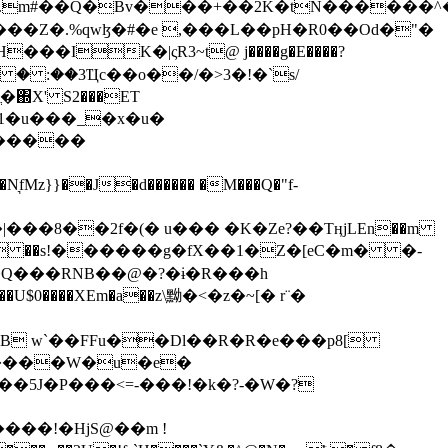
���Z�.%qwɮ�#�e ,���L��pH�R0��Od�"�
��/� � :��3Ҵc��o��/�>3�!�`s/
΍X' S2���ET
�Q���RNB��@�?�ɨ�R���h
X��U$0����XEm�a��z\黝�<�z�~[� r¨�
B w`��FFu��Dl��R�R�e���p8[
�����W�u�e�
���!�HjS@��m !