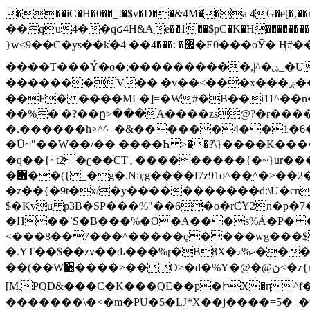
���iC�H�0��_!�$v�D��&4M��a 4G�e[�,��n���I�E&��f��-�^�
��qu4��qᏽ4H&Ae��1��$pC�K�H����������č@QX�
}w<9��C�ys��k҆�޼� :���4�� 4�E0���oӮ� Ӊ#��r��ok�笌��۴��.��JP{O�I�I�M��4�6Џ�3�ꦩ�l���W����/��ΗƧ�o��WS��<$�'�
����T���Ý�o�;����������,|^�ۻ_�U����B�ܭw����:�*|������׻�}�Vq���j¯���P�.QwO�ｓ���I�V�ϓ����d}
�������V�� �v��<���x���ۻ��a���R_�n���뛡���*ωzz���J^f�o�\>���yc-ϭc�������}��(����;/J��K�J�/
�
�F� ����ML�]=�W#�B��i11^��n
��%�'�?��ը>���A����zs@?�ɍ���
�.������h>^^_�&������4��1�6�bUo�o.�� 
�Ǖ~"��W��/�� ����Һ >��?ֿ\}����K�
�q��{~t2�ʗ��CT؍���������{�~}ur����u�}o����(�:�j���=����{�۝Vo�An��J^��������M\M�'{{l�i
�߼��({ _�g�.Nfӻg����f7z91o^��̤^�>��2�`�:|#dk�{>�>>&�tsw�Nwo�?٫��d6򆧇�������*��[|^]oo���NW~zz>�X&�u�=K?��
�z��{�9t�x/�y�����������d:\U�cn
$�Kvu p3B�SP���%"��6�o�rC͆Y2n�p
�H��`S�B���%�O�A���s%Á�P� �.���~��r�޼�}�܅�mؕWu���K}�ػ�S/>�B�vw�
<���8��7���^�����ǫ����wg���$
�.YT��$��zv��ԃ���%ɼ�B
8X�ހ%ޅ��������׏������en�KT��������/����덝
��(��W׋����>��O>�d�%Y�@�@ڻ<�z{rc&׻��z�����AeK�^�����������˩t��=x~
[M.PQD&���C�K���QE��p�ԻX�η^f���
�������\�<�m�PU�5�Ǉ*X��j����=5�_�w�����_�PO��{ޥ�V�ӗ�������� o�t⭟#��w7�p��6