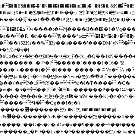
N������������mI��p� "�;�$��. &K����S�vק ������z�I2>z�� �tp��g�T
~:�j�ʡ|��w��^�ү��{nƓ�/��K�x~4��b�����r 1t
���}5ZKѕ��%i3y��n����'���DM^yN�
��@�q�|
08�>z`�{z;_�Q��1kN������\f; �ۭ�ԗ�ݳ��d����
���������+�@�?�����`����}�16�.뗗
p��{�e?�1l%Y��=*%;�l�T���� �C�
�7�w�G�5���]�� �ec������P���G4^�
�W#�I��*]\W��)Ħ�1��fC}
����=/Գ��Qg��!�:�}
��}��G�s�>�oOw�x��9��]��~5��i���>�
�骦t��UU�{�<��Z�.R����w77*jk8{|