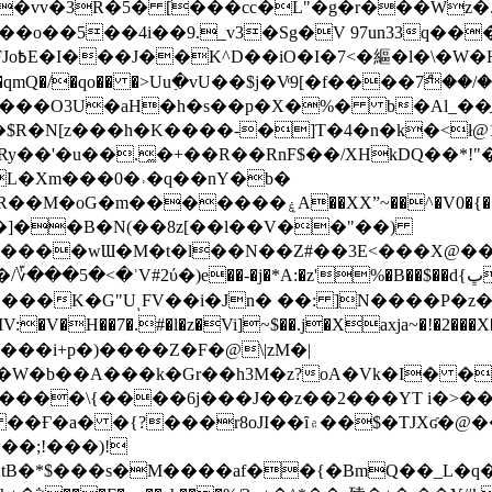
��o��5��4i��9._v3�Sg�V 97un33q��
���?
˞v��qmQ�/�qo�� �>Uu߲�vU��$j�Vͦ9[�f����7ް
���O3U�aH�h�s��p�X�%� b�Al_��ֲ�
]L�Xm���0�˒�q��nY�b�
�V0�{��N͉fMz}}��J�d������ �M���Q�"f-
�"�]��B�N(��8z[��l��V��"��)
�K�G"UͺFV��i�Jn� ��: ]N����P�z
�V�H��7�.#�l�z�Vi]
~$��.j�Xaxja~�!�2���
���i+p�)����Z�F�@\|zM�|
Y�W�b��A���k�Gr��h3M�z?oA�Vk�I� �
5����\{����6j���J��z��2���YT i�>
۾��$�TJXʛ�@���5J�P���<=-���!�k�?-�W�?
�;!���)!
KtB�*$���s�M����af��{�BmQ��_L�q�