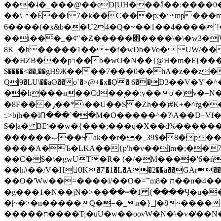
���˨�_���@��eD[UH���ǟ��:����0
��\�Ȇ��!7�k��C���p;�mp���mU��)iG
6����(�x&b��U24�Q�~��1��4����`!�
��i���_�ȼ"�Z�����׋����\�\�w3�|W'�L8y<#�Y�HX�*b��.̏�yr-k��UO����@����� `㾱
8K_�h�����1��+�f�wDb�Vo� UW/���
��HZB���pר��b�wO�N��{@H�m�F{���ۣ��?�}T#��[�ͫ������jd�8��֠|=zn��=�ϸV5n~:�q~?'�
$����<��,��gH9Ж����7���0��hA�z��z�H
Q|9�LU\��aƟ��o`�>@+�x�Ϙ� 6��D3��V
��h���n��Cd��̢��:y��o'�)v�=N�
�8F���ݛ��*\��U��S �Zh��)#K+�^ȑg���}O���!�pR�¦8?��(�� ���)=��La<{� ;^�{~�?���|L��� x���bB�7z;�h
:.>bjh��lՈ���`��M�O�����^�?\A��D+Vf
$�|a� BEו��w�{���;���q�X��d%�������W� hU�(�1�Ū}9�S�F<��i�L3�;� �!"Aų��R���{`Ė�@�X��WF�F�s��˼-��(�Qf�B]�
������ޞ��ϟak��r��_39$�8�p���7�2�yIZ�R��x��/
����A�Ъ�LKA��{p'h�v��]m�;��
��C�$�\�gwUT�R� (�/�M����'6�ń
��h#��/V�H0ٍK�7'�1�L�A�2��a��GAr���e۟�h��9�Ҁ�ɏ�,׾Xǥf(�Y�ϰ:y�����97.D�o
��O�'Ww��=����i/��O�=՟mת �8��n�4��ڗGo;V���y��4����n�7�v���Lu�/
�g���1�N��jN�>��߭��=�1 {����Ӌ�u�������}�ؾ����ǇS�~�<�=]����^vz��{{��t�% 7w�Y
�|~�>�n�����Q�=�_n�}
_|�8~����
�����ח����T;�uU�w��oovW�N�\�v�̓��N��6xz��z^��s�; �Ʒ7�ê��c����ǡ�OoO��e0+'?