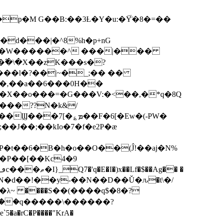
p�M G��B:��3Ƚ�Y�u:�Ÿ̈́�8�=��
R�d���|�^8%h�p+nG
�W������^ ���|���
�\�X��zK���s�ּ?
���l�?��|~�_;�� ��
k�X��o���=�G���V:�<��,�*q�8Q
���??N�k&/
��F�6[�Ew�(-PW�
�J��;��kIo�7�f�e2P�ӕ
��P��[��Kc4�9
��N�d��!��y-��N��D��Ǔ�ԉ�t\�/
�λ~ ����S��(����q$�8�?
��q�����\������?