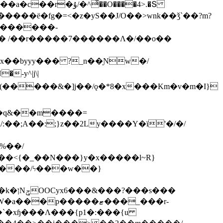
ͯ��O����4>.�Տ
�ё�fg�=<�z�yS��J/O��>wnk��ǯ`��?m?
�'������-
 /��r�����7������Λ�/��o��
]x��byyy��� ?_n��Ɲw�/
-y^|j\|
�����/ϟ���w��}
��`�xɧ���Λ���{p1�:���{u