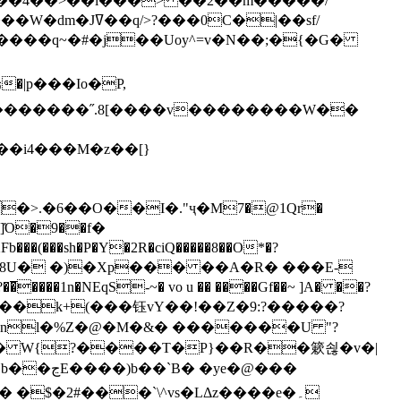
`��4��>��i���> ��2��m�����/
B����q~�#�j��Uoy^=v�N��;�{�G�
�>.�6��O��I�."ҷ�M7�@1Qr�
Fb���(���sh�P�Y�2R�ciQ�����8��O*�?
s����nl�%Z�@�M�&� �������U "?
�U� W{?����T�Ρ}��R��簌쇦�v�|
e�@���
]� �$�2#���`\^vs�LΔz����e�۔