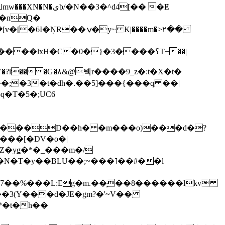
��3�^d4[�� �Ɇ
I�nQ�
�y~ K|����m�>٢��
��lxH�C�0�}�3����؟T+��|
�V�?i�� �G�۸&@뭭r����9_z�:t�X�t�
i��;�3�t�dh�.��5]���{���q ��|
�=���D��h� �m���o)���d�?
Z�yǥ�*�_���m�/
�N�T�y��BLU��;~���˥��#��l
��7��%���L:Eg�m.��̝��8������lkv
*�t�h��