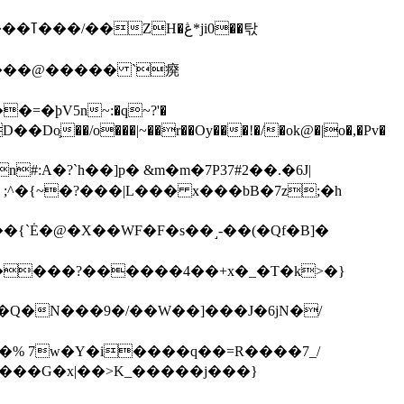
��탃
�/o���|~��r��Oy���!�/�ok@�|o�,�Pv�
#:A�?`h��]p� &m�m�7P
37#2��.�6J|
����?������4��+x�_�T�k>�}
���G�x|��>K_�����j���}